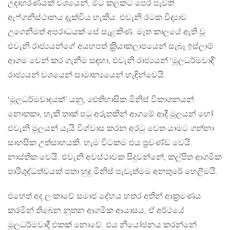
උදාහරණයක් වශයෙන්, මීට කලකට පෙර පැවති
ඇෆ්ගනිස්ථානය දැක්විය හැකිය. එවැනි රටක විද්‍යාව
උගෙනීමත් අපරාධයක් සේ සැළකිණ. මෑත කාලයේ ඇති වූ
එවැනි රාජ්‍යයන්ගේ අයහපත් ක‍්‍රියාකලාපයෙන් සැබෑ ඉස්ලාම්
ආගම වෙන් කර ගැනීම සඳහා, එවැනි රාජ්‍යයන් ‘මූලධර්මවාදී’
රාජ්‍යයන් වශයෙන් සාමාන්‍යයෙන් හැඳින්වෙයි.
‘මූලධර්මවාදයක්’ යනු, ඓතිහාසික මිනිස් විකාශනයන්
නොතකා, හැකි තාක් පටු අරුතකින් ආගමේ ආදී මූලයන් හෝ
එවැනි මූලයන් යැයි විශ්වාස කරන අරටු වෙත යාමට ගන්නා
සාහසික උත්සාහයකි. හැම විටකම එය ප‍්‍රචණ්ඩ වෙයි.
නාස්තික වෙයි. එවැනි අවස්ථාවක සිදුවන්නේ, කල්පිත ආගමික
පාරිශුද්ධත්වයක් පතා හුදු මිනිස් පැවැත්මම අනතුරේ හෙලීමයි.
එහෙත් අද ලංකාවේ සමාජ දේහය හතර අතින් ආක‍්‍රමණය
කරමින් තිබෙන නූතන ආගමික ආයාසය, ඒ අර්ථයේ
මූලධර්මවාදී එකක් නොවේ. එය නියෝජනය කරන්නේ