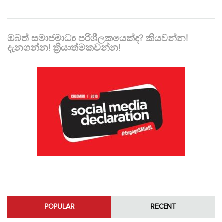
ඔබත් සමාජමාධ්‍ය පරිශීලකයෙක්ද? කියවන්න!
දැනගන්න! ක්‍රියාත්මකවන්න!
POPULAR
RECENT