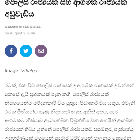
පොලිස් රාජ්‍යයක සහ ආගමික රාජ්‍යයක
අඩුවැඩිය
GAMINI VIYANGODA
on
August 2, 2014
Image:
Vikalpa
රටක්, එක විට පොලිස් රාජ්‍යයක් ද ආගමික රාජ්‍යයක් ද වන්නේ
කෙසේ දැයි ප‍්‍රශ්නයක් පැන නගී. පොලිස් රාජ්‍යයක්
නිසගයෙන්ම මර්දනකාරී විය යුතුය. පීඩාකාරී විය යුතුය. එවැනි
රටක මිනිසුන්ට සැබෑ නිදහසක් නැත. අනිත් අතට, සෑම
ආගමකම නිෂ්ඨාව ආධ්‍යාත්මික විමුක්තිය වන හෙයින් ආගමික
රාජ්‍යයක් තිබිය යුත්තේ පොලිස් රාජ්‍යයකට පසමිතුරු පැත්තේය.
උදාහරණයක් වශයෙන් දසරාජ ධර්මයෙන් පාලනය කෙරෙන