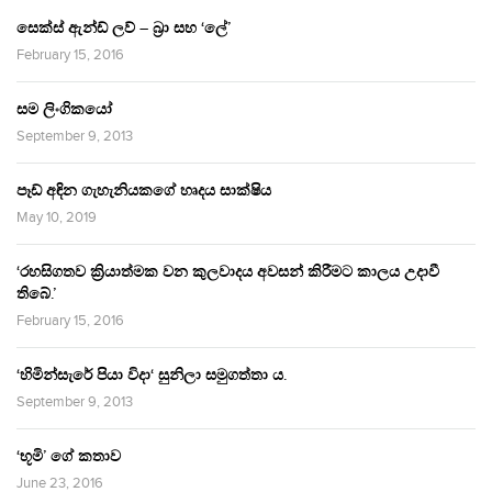
සෙක්ස් ඇන්ඩ් ලව් – බ්‍රා සහ ‘ලේ’
February 15, 2016
සම ලිංගිකයෝ
September 9, 2013
පෑඩ් අඳින ගැහැනියකගේ හෘදය සාක්ෂිය
May 10, 2019
‘රහසිගතව ක්‍රියාත්මක වන කුලවාදය අවසන් කිරීමට කාලය උදාවී
තිබේ.’
February 15, 2016
‘හිමින්සැරේ පියා විදා‘ සුනිලා සමුගත්තා ය.
September 9, 2013
‘භූමි’ ගේ කතාව
June 23, 2016