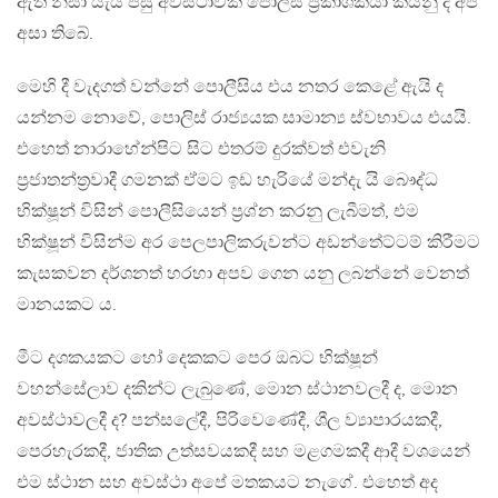
ඇති නිසා යැයි පසු අවස්ථාවක පොලිස් ප‍්‍රකාශකයා කියනු ද අප
අසා තිබේ.
මෙහි දී වැදගත් වන්නේ පොලීසිය එය නතර කෙළේ ඇයි ද
යන්නම නොවේ, පොලිස් රාජ්‍යයක සාමාන්‍ය ස්වභාවය එයයි.
එහෙත් නාරාහේන්පිට සිට එතරම් දුරක්වත් එවැනි
ප‍්‍රජාතන්ත‍්‍රවාදී ගමනක් ඒමට ඉඩ හැරියේ මන්දැ යි බෞද්ධ
භික්ෂූන් විසින් පොලීසියෙන් ප‍්‍රශ්න කරනු ලැබීමත්, එම
භික්ෂූන් විසින්ම අර පෙලපාලිකරුවන්ට අඩන්තේට්ටම් කිරීමට
කැසකවන දර්ශනත් හරහා අපව ගෙන යනු ලබන්නේ වෙනත්
මානයකට ය.
මීට දශකයකට හෝ දෙකකට පෙර ඔබට භික්ෂූන්
වහන්සේලාව දකින්ට ලැබුණේ, මොන ස්ථානවලදී ද, මොන
අවස්ථාවලදී ද? පන්සලේදී, පිරිවෙණේදී, ශීල ව්‍යාපාරයකදී,
පෙරහැරකදී, ජාතික උත්සවයකදී සහ මළගමකදී ආදී වශයෙන්
එම ස්ථාන සහ අවස්ථා අපේ මතකයට නැගේ. එහෙත් අද