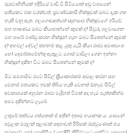
රූපවාහිනියක් ඉදිරියේ වාඩි වී සිටියොත් අඩු වශයෙන්
සතියකට එක වරක්වත්, ප‍්‍රචණ්ඩකාරී භික්ෂුවක් ඔබට දැක ගත
හැකි වනු ඇත. ගලගොඩඅත්තේ ඥානසාර භික්ෂුවගේ ඉරියව්
සහ භාෂණය ඔබට කියාපාන්නේ කුමක් ද? සිවුරු ගලවාගෙන
මහ පාරේ රණ්ඩු කරන භික්ෂූන් ගැන ඔබට සිතෙන්නේ කුමක්
ද? අහවල් දේවල් තහනම් කළ යුතු යැයි කියා රාජ්‍ය අමාත්‍යාංශ
හෝ දෙපාර්තමේන්තු ඇතුළට ගොස් වාඩිලා ගෙන ඉන්නා
භික්ෂූන් දකින විට ඔබට සිතෙන්නේ කුමක් ද?
මීට සමගාමීව රටේ සිවිල් ක‍්‍රියාකාරකම් අඩාල කරන සහ
වෙනස් මතයකට ඉඩක් තිබිය හැකි වෙනත් ඕනෑම සිවිල්
අවකාශයක් අහුරන රාජ්‍ය මැදිහත් වීමක් අද හැම පැත්තකින්ම
අපට දකින්නට ලැබේ.
උතුරේ තත්වය ගත්තොත් ඒ අතින් ඉතාම භයානක ය. යාපනේ
පවුලක මගුලක් තුලාවක් සඳහාවත් පිරිසක් රැස්වුණොත් එය
හමුදාවේ හෝ පොලීසියේ සෝදිසි කිරීම්වලට ලක්වීම බොහෝ