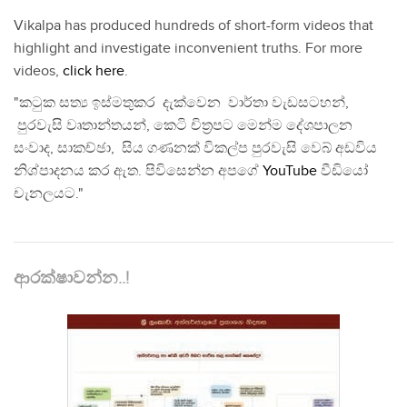
Vikalpa has produced hundreds of short-form videos that
highlight and investigate inconvenient truths. For more
videos,
click here
.
"කටුක සත්‍ය ඉස්මතුකර දැක්වෙන වාර්තා වැඩසටහන්,
පුරවැසි වෘතාන්තයන්, කෙටි චිත්‍රපට මෙන්ම දේශපාලන
සංවාද, සාකච්ඡා, සිය ගණනක් විකල්ප පුරවැසි වෙබ් අඩවිය
නිශ්පාදනය කර ඇත. පිවිසෙන්න අපගේ
YouTube
වීඩියෝ
චැනලයට."
ආරක්ෂාවන්න..!