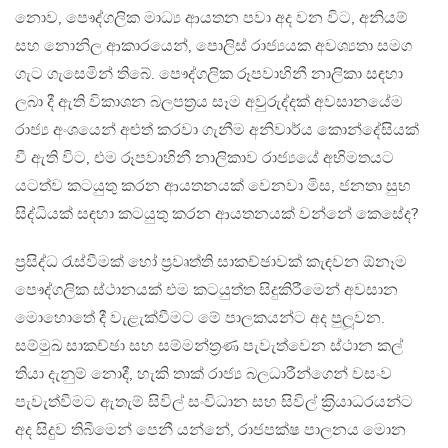
නොව, පෞද්ගලික මාධ්‍ය ආයතන පවා අද වන විට, අනියම්
සහ නොනිල ආකාරයෙන්, පොලිස් රාජ්‍යයක අවශ්‍යතා සමග
ගැට ගැසෙමින් තිබේ. පෞද්ගලික රූපවාහිනී නාලිකා සඳහා
ලබා දී ඇති විකාශන බලපත‍්‍රය සෑම අවුරුද්දක් අවසානයේම
රාජ්‍ය අංශයෙන් අළුත් කරවා ගැනීම අනිවාර්ය කොන්දේසියක්
වී ඇති විට, එම රූපවාහිනී නාලිකාව රාජ්‍යයේ අභිමතයට
යටත්ව කටයුතු කරන ආයතනයක් වෙනවා මිස, ජනතා සුභ
සිද්ධියක් සඳහා කටයුතු කරන ආයතනයක් වන්නේ කෙසේද?
ප‍්‍රසිද්ධ රැස්වීමක් හෝ ප‍්‍රවෘත්ති සාකච්ඡාවක් කැඳවන ඕනෑම
පෞද්ගලික ස්ථානයක් එම කටයුත්ත සිදුකිරීමෙන් අවසාන
මොහොතේ දී වැළැක්වීමට මේ පාලකයන්ට අද පුලූවන.
සම්මුඛ සාකච්ඡා සහ සම්මන්ත‍්‍රණ පැවැත්වෙන ස්ථාන කල්
තියා දැනුම් නොදී, හැකි තාක් රාජ්‍ය බලධාරීන්ගෙන් වසංව
පැවැත්වීමට ඇතැම් සිවිල් සංවිධාන සහ සිවිල් ක‍්‍රියාධරයන්ට
අද සිදුව තිබීමෙන් පෙනී යන්නේ, රාජපක්ෂ පාලනය මොන