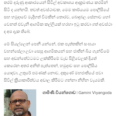
තරම් දරුණු ආකාරයෙන් සිවිල් අවකාශය ආක‍්‍රමණය කරමින්
සිටි ද යන්නයි. තවත් අවස්ථාවක, මෙම කාර්යයම පොලීසියේ
සහ හමුදාවේ මැදිහත් වීමකින් තොරව, බොදුබල සේනාව හෝ
වෙනත් එවැනි ආගමික කල්ලියක් හරහා ඉටු කරවා ගත් අවස්ථා
ද අප දැක තිබේ.
මේ සියල්ලෙන් පෙනී යන්නේ, එක පැත්තකින් සංඝයා
වහන්සේලා ලවා සෙසු ආගමිකයන් සහ ජාතීන් බිය ගැන්වීමේ
සහ අඩන්තේට්ටමට ලක්කිරීමේ වැඩ පිළිවෙලක් දියත්
කෙරෙන අතර අනිත් පැත්තෙන්, හමුදාව සහ පොලීසිය
යොදවා, උතුරේ පමණක් නොව, දකුණේ මහජාතියේ පවා
සිවිල් ක‍්‍රියාකාරීත්වය අඩාල කිරීමට ගන්නා නිහීන වෑයමකි.
ගාමිණී වියන්ගොඩ
| Gamini Viyangoda