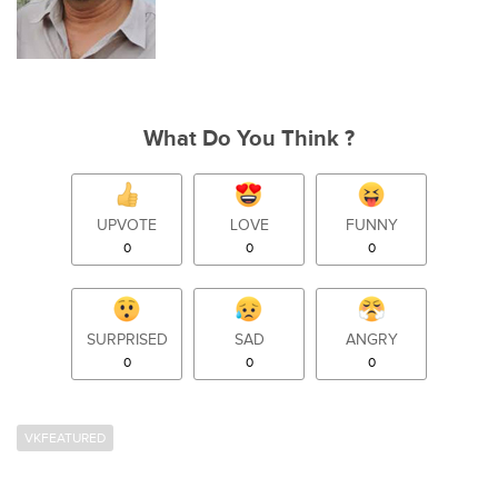
What Do You Think ?
UPVOTE
LOVE
FUNNY
0
0
0
SURPRISED
SAD
ANGRY
0
0
0
VKFEATURED