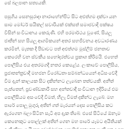
සේ බලපාන සත්‍යයකි.
පසුගිය සෙනසුරාදා නාරාහේන්පිට සිට අළුත්ගම දක්වා යන
සාම මෝටර් සයිකල් සවාරියක් එක්සත් සමාජවාදි පක්ෂය
විසින් සංවිධානය කෙරුණි. එහි පරමාර්ථය වුණේ, සියලූ
ජාතීන් සහ සියලූ ආගමිකයන් අතර සහජීවනය අවධාරණය
කරමින්, මෑතක දී පීඩාවට පත් අළුත්ගම මුස්ලිම් ජනතාව
කෙරෙහි වන ස්වකීය සහෝදරත්වය ප‍්‍රකාශ කිරීමයි. එහෙත්
පොලීසිය එය අතරමගදී නතර කෙළේය. ලංකාවේ පොලීසිය,
ප‍්‍රජාතන්ත‍්‍රවාදී මහජන විරෝධතා සම්බන්ධයෙන් අධිසංවේදී
වීම දැන් කාලයක සිට දකින්නට ලැබෙන තත්වයකි. අනිත්
පැත්තෙන්, ප‍්‍රචණ්ඩකාරී සහ අන්තවාදී සංවිධාන ඉදිරියේ එම
පොලීසියම අසංවේදී වීමත්, හීලෑ වීමත් දකින්ට ලැබේ. මහ
පාරේ පොලූ මුගුරු අතින් ගත් මැරයන් දෙස පොලීසිය කට
ඇරගෙන බලා සිටින සැටි අප දැක තිබේ. එසේ සිටියේ ඕනෑම
කෙනෙකුට පොල්ලක් අතින් ගෙන මහ පාරේ යෑමට අයිතියක්