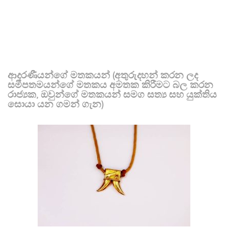
ආදරණීයන්ගේ මතකයන් (අතුරුදහන් කරන ලද
සමීපතමයන්ගේ මතකය අමතක කිරීමට බල කරන
රාජ්‍යක, ඔවුන්ගේ මතකයන් සමග සත්‍ය සහ යුක්තිය
සොයා යන ගමන් ගැන)