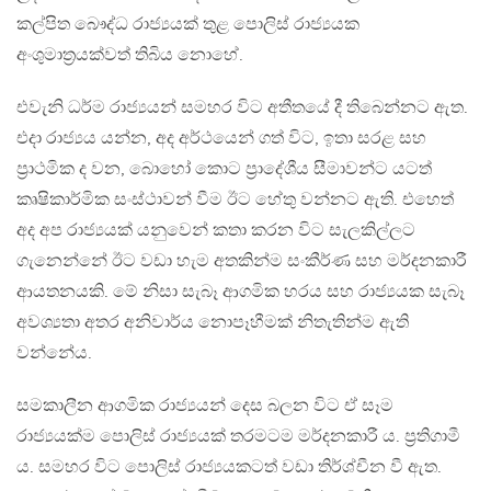
කල්පිත බෞද්ධ රාජ්‍යයක් තුළ පොලිස් රාජ්‍යයක
අංශුමාත‍්‍රයක්වත් තිබිය නොහේ.
එවැනි ධර්ම රාජ්‍යයන් සමහර විට අතීතයේ දී තිබෙන්නට ඇත.
එදා රාජ්‍යය යන්න, අද අර්ථයෙන් ගත් විට, ඉතා සරළ සහ
ප‍්‍රාථමික ද වන, බොහෝ කොට ප‍්‍රාදේශීය සීමාවන්ට යටත්
කෘෂිකාර්මික සංස්ථාවන් වීම ඊට හේතු වන්නට ඇති. එහෙත්
අද අප රාජ්‍යයක් යනුවෙන් කතා කරන විට සැලකිල්ලට
ගැනෙන්නේ ඊට වඩා හැම අතකින්ම සංකීර්ණ සහ මර්දනකාරී
ආයතනයකි. මේ නිසා සැබෑ ආගමික හරය සහ රාජ්‍යයක සැබෑ
අවශ්‍යතා අතර අනිවාර්ය නොපෑහීමක් නිතැතින්ම ඇති
වන්නේය.
සමකාලීන ආගමික රාජ්‍යයන් දෙස බලන විට ඒ සෑම
රාජ්‍යයක්ම පොලිස් රාජ්‍යයක් තරමටම මර්දනකාරී ය. ප‍්‍රතිගාමී
ය. සමහර විට පොලිස් රාජ්‍යයකටත් වඩා තිර්ශ්චීන වී ඇත.