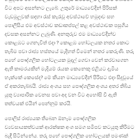
විට අපට අසන්නට ලැබේ. උතුරේ මාධ්‍යවේදීන් පිරිසක්
වැඩමුලූවක් සඳහා රැස් කැරැවූ අවස්ථාවේ හමුදාව සහ
පොලීසිය එම අවස්ථාව කඩාකප්පල් කළ අවස්ථාවක පසුගිය
දවසක අසන්නට ලැබුණි. අනතුරුව එම මාධ්‍යවේදීන්ව
කොළඹට ගෙනැවිත් එදා ? කොළඹ හෝටලයක නතර කොට
තැබීම පවා රාජ්‍ය හස්තයේ මැදිහත් වීමෙන් නතර කෙරුණි. තරු
පහේ පෞද්ගලික හෝටලයක මුදල් ගෙවා වෙන් කරවාගෙන
ඇති කාමරයකින් මැදියම් රැයක කෙනෙකු එළියට දැමිය
හැක්කේ කෙසේද? මේ කියන මාධ්‍යවේදීන් පිරිසට එදා සිදුවූයේ
ඒ අකරතැබ්බයි. රාජ්‍ය අංශය සහ පෞද්ගලික අංශය අතර තිබිය
යුතු ව්‍යාපාරික වෙනස පවා අද වන විට අහෝසි වී ඇති
තත්වයක් එයින් පෙන්නුම් කරයි.
පොලිස් රාජ්‍යයක තිබෙන ඕනෑම පෞද්ගලික
ව්‍යවසායකත්වයක් ආරක්ෂක අංශ සමග සමීපව කටයුතු කිරීමට
බැඳී සිටින්නේය. තරු පහේ පෞද්ගලික හෝටලයක් පමණක්