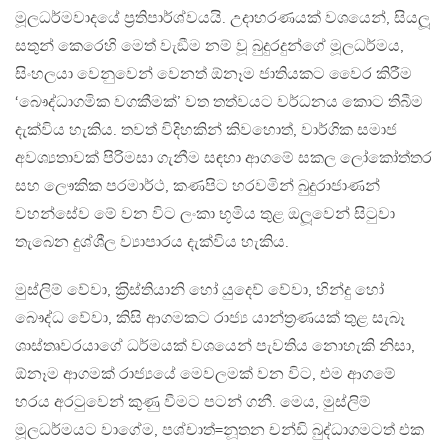
මූලධර්මවාදයේ ප‍්‍රතිපාර්ශ්වයයි. උදාහරණයක් වශයෙන්, සියලූ
සතුන් කෙරෙහි මෙත් වැඞීම නම් වූ බුදුරදුන්ගේ මූලධර්මය,
සිංහලයා වෙනුවෙන් වෙනත් ඕනෑම ජාතියකට වෛර කිරීම
‘බෞද්ධාගමික වගකීමක්’ වත තත්වයට වර්ධනය කොට තිබීම
දැක්විය හැකිය. තවත් විදිහකින් කිවහොත්, වාර්ගික සමාජ
අවශ්‍යතාවක් පිරිමසා ගැනීම සඳහා ආගමේ සකල ලෝකෝත්තර
සහ ලෞකික පරමාර්ථ, කණපිට හරවමින් බුදුරාජාණන්
වහන්සේව මේ වන විට ලංකා භූමිය තුළ ඔලූවෙන් සිටුවා
තැබෙන දුශ්ශීල ව්‍යාපාරය දැක්විය හැකිය.
මුස්ලිම් වේවා, ක‍්‍රිස්තියානි හෝ යුදෙව් වේවා, හින්දු හෝ
බෞද්ධ වේවා, කිසි ආගමකට රාජ්‍ය යාන්ත‍්‍රණයක් තුළ සැබෑ
ශාස්තෘවරයාගේ ධර්මයක් වශයෙන් පැවතිය නොහැකි නිසා,
ඕනෑම ආගමක් රාජ්‍යයේ මෙවලමක් වන විට, එම ආගමේ
හරය අරටුවෙන් කුණු වීමට පටන් ගනී. මෙය, මුස්ලිම්
මූලධර්මයට වාගේම, පශ්චාත්=නූතන චන්ඩි බුද්ධාගමටත් එක