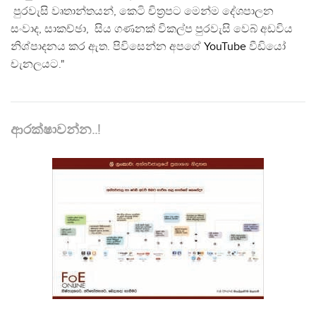
පුරවැසි වෘතාන්තයන්, කෙටි චිත්‍රපට මෙන්ම දේශපාලන
සංවාද, සාකච්ඡා, සිය ගණනක් විකල්ප පුරවැසි වෙබ් අඩවිය
නිශ්පාදනය කර ඇත. පිවිසෙන්න අපගේ
YouTube
වීඩියෝ
චැනලයට."
ආරක්ෂාවන්න..!