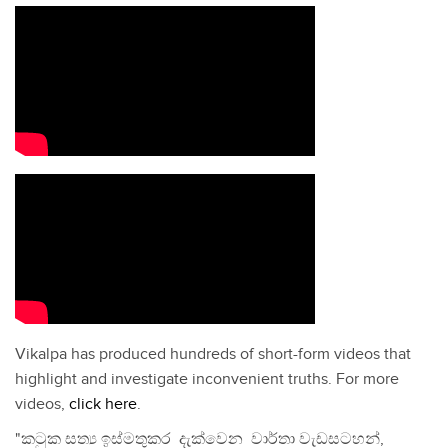
Vikalpa has produced hundreds of short-form videos that
highlight and investigate inconvenient truths. For more
videos,
click here
.
"කටුක සත්‍ය ඉස්මතුකර දැක්වෙන වාර්තා වැඩසටහන්,