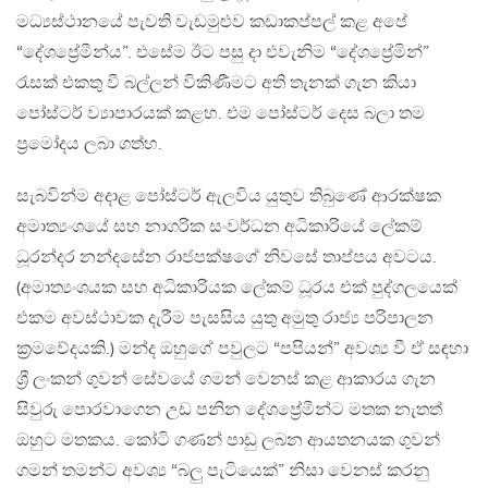
මධ්‍යස්ථානයේ පැවති වැඩමුළුව කඩාකප්පල් කළ අපේ
“දේශප්‍රේමීන්ය”. එසේම ඊට පසු දා එවැනිම “දේශප්‍රේමින්”
රැසක් එකතු වී බල්ලන් විකිණීමට අති තැනක් ගැන කියා
පෝස්ටර් ව්‍යාපාරයක් කළහ. එම පෝස්ටර් දෙස බලා තම
ප්‍රමෝදය ලබා ගත්හ.
සැබවින්ම අදාළ පෝස්ටර් ඇලවිය යුතුව තිබුණේ ආරක්ෂක
අමාත්‍යංශයේ සහ නාගරික සංවර්ධන අධිකාරියේ ලේකම්
ධූරන්දර නන්දසේන රාජපක්ෂගේ නිවසේ තාප්පය අවටය.
(අමාත්‍යංශයක සහ අධිකාරියක ලේකම් ධූරය එක් පුද්ගලයෙක්
එකම අවස්ථාවක දැරීම පැසසිය යුතු අමුතු රාජ්‍ය පරිපාලන
ක්‍රමවේදයකි.) මන්ද ඔහුගේ පවුලට “පපියන්” අවශ්‍ය වී ඒ සඳහා
ශ්‍රී ලංකන් ගුවන් සේවයේ ගමන් වෙනස් කළ ආකාරය ගැන
සිවුරු පොරවාගෙන උඩ පනින දේශප්‍රේමීන්ට මතක නැතත්
ඔහුට මතකය. කෝටි ගණන් පාඩු ලබන ආයතනයක ගුවන්
ගමන් තමන්ට අවශ්‍ය “බලු පැටියෙක්” නිසා වෙනස් කරනු