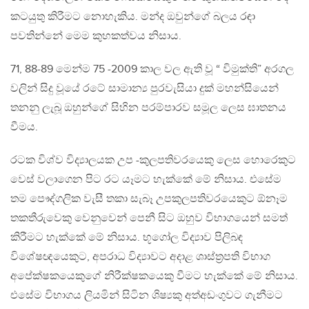
කටයුතු කිරීමට නොහැකිය. මන්ද ඔවුන්ගේ බලය රඳා
පවතින්නේ මෙම කුහකත්වය නිසාය.
71, 88-89 මෙන්ම 75 -2009 කාල වල ඇති වූ “ විමුක්ති” අරගල
වලින් සිදු වූයේ රටේ සාමාන්‍ය පුරවැසියා දුක් මහන්සියෙන්
තනනු ලැබූ ඔහුන්ගේ සිහින පරම්පාරව සමූල ලෙස ඝාතනය
වීමය.
රටක විශ්ව විද්‍යාලයක උප -කුලපතිවරයෙකු ලෙස හොරෙකුට
වෙස් වලාගෙන පිට රට යෑමට හැක්කේ මේ නිසාය. එසේම
තම පෞද්ගලික වැසී තකා සැබෑ උපකුලපතිවරයෙකුට ඕනෑම
තකතීරුවෙකු වෙනුවෙන් පෙනී සිට ඔහුව විභාගයෙන් සමත්
කිරීමට හැක්කේ මේ නිසාය. භූගෝල විද්‍යාව පිලිබඳ
විශේෂඥයෙකුට, අපරාධ විද්‍යාවට අදාළ ශාස්ත්‍රපති විභාග
අපේක්ෂකයෙකුගේ නිරීක්ෂකයෙකු වීමට හැක්කේ මේ නිසාය.
එසේම විභාගය ලියමින් සිටින ශිෂ්‍යකු අත්අඩංගුවට ගැනීමට