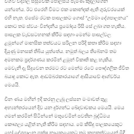
විශ්ව විද්‍යාල සිසුවෙක් පොලිසිය පැමිණ කුදලාගෙන
යන්නේය. ඊට එරෙහි වීමට එක කොන්දක් ඇති ගුරුවරයෙක්
එහි නැත. එසේම රටක පාසලකට ගොස් “උම්මා දේශපාලනය”
කොට තම ස්වයං වින්දනීය ප්‍රමෝදය රිසි සේ ලබා ගත හැකිය.
පාසලක වැඩසටහනක් කිරීම සඳහා මෙන්ම පාසල්වල
ළමුන්ගේ මානසික තත්වයට සරිලන පරිදි කතා කිරීම සඳහා
දියුණු මනසක් තිබිය යුත්තේය. නමුත් බලය තිබේනම් තම
අමනකම ප්‍රදර්ශණය කරමින් ළමුන් විකෘති කළ හැකිය.
මෙවැනි දෑ සිදුවෙන තරමට රට මෙන්ම රටේ පෞද්ගලික ජීවිත
බයාදු කොට ඇත. ආඩම්බරකාරයාගේ ආසියාවේ ආශ්චර්ය
මෙයයි.
චීන ණය මඟින් ඉදි කරනු ලැබූ ලස්සන මංමාවත් තුළ
අභ්‍යන්තරයෙන් දිව යන දුර්ගන්ධ ඛේදවාචකය මෙයයි. මෙය
ගමන් කරමින් සිටින්නේ මතුවෙමින් පවතින බුද්ධිමය
කෞශල්‍ය යළිත් නැති කිරීම සඳහාය. මේ කිසිඳු පාලකයෙකුට
හෝ දේශපාලන පක්ෂ නායකයෙකුට තම කුහකත්වයෙන් මිදී