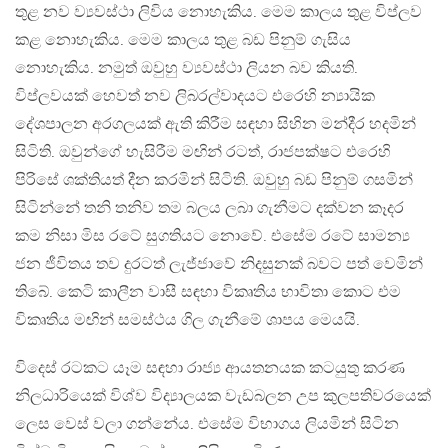
තුළ නව ව්‍යවස්ථා ලිවිය නොහැකිය. මෙම කාලය තුළ විප්ලව
කළ නොහැකිය. මෙම කාලය තුළ බඩ පිනුම් ගැසිය
නොහැකිය. නමුත් ඔවුහු ව්‍යවස්ථා ලියන බව කියති.
විප්ලවයක් හෙවත් නව ලිබරල්වාදයට එරෙහි න්‍යායික
දේශපාලන අරගලයක් ඇති කිරීම සඳහා සිහින මන්දීර හදමින්
සිටිති. ඔවුන්ගේ හැසිරීම මඟින් රටත්, රාජපක්ෂට එරෙහි
පිරිසේ ශක්තියත් දීන කරමින් සිටිති. ඔවුහු බඩ පිනුම් ගසමින්
සිටින්නේ තනි තනිව තම බලය ලබා ගැනීමට දක්වන කෑදර
කම නිසා මිස රටේ සුගතියට නොවේ. එසේම රටේ සාමන්‍ය
ජන ජීවිතය තව දුරටත් ලැජ්ජාවේ නිදසුනක් බවට පත් වෙමින්
තිබේ. කෙටි කාලීන වාසී සඳහා විකෘතිය භාවිතා කොට එම
විකෘතිය මඟින් සමස්ථය ගිල ගැනීමේ ශාපය මෙයයි.
විදෙස් රටකට යෑම සඳහා රාජ්‍ය ආයතනයක කටයුතු කරණ
නිලධාරියෙක් විශ්ව විද්‍යාලයක වැඩබලන උප කුලපතිවරයෙක්
ලෙස වෙස් වලා ගන්නේය. එසේම විභාගය ලියමින් සිටින