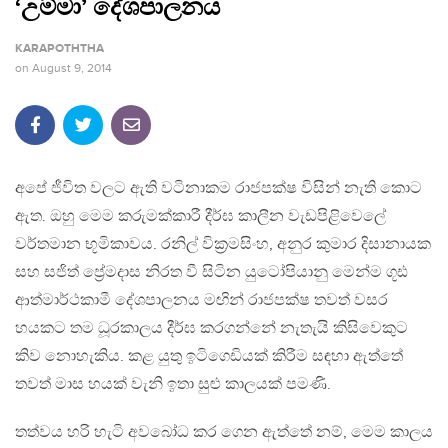
‘උම්මා’ දේශපාලනය
KARAPOTHTHA
on
August 9, 2014
අපේ ජීවිත වලට ඇති වටිනාකම රාජපක්ෂ විසින් නැති කොට
ඇත. ඔහු මෙම කරුමක්කාරී දීර්ඝ කාලීන වැඩපිළිවෙලේ
වර්තමාන භූමිකාවය. රනිල් වික්‍රමසිංහ, අනුර කුමාර දිසානායක
සහ සජිත් ප්‍රේමදාස නිරත වී සිටින යුටෝපියානු මෙන්ම ගූඪ
ආත්මාර්ථකාමී දේශපාලනය මඟින් රාජපක්ෂ තවත් වසර
හයකට තම ධූරකාලය දීර්ඝ කරගන්නේ නැතැයි කිසිවෙකුට
කිව නොහැකිය. කළ යුතු ඉටිගෙඩියක් කිරීම සඳහා ඇත්තේ
තවත් මාස හයක් වැනි ඉතා සුළු කාලයක් පමණි.
තත්වය හරි හැටි අවබෝධ කර ගෙන ඇත්තේ නම්, මෙම කාලය