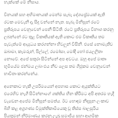
හැක්කේ මේ නිසාය.
විනයක් සහ අභිමානයක් මෙන්ම සැබෑ දේශප්‍රේමයක් ඇති
රටක මෙවැනි දෑ සිදු වන්නේ නැත. සැබෑ මිනිසුන් රටේ
ප්‍රතිරූපය වෙනුවෙන් පෙනී සිටිති. රටේ ප්‍රතිරූපය විනාශ කරනු
ලබන්නේ රට තුළ විකෘතියක් ඇති කොට එම විකෘතිය තම
පැවැත්මේ ආයුධය කරගන්නා හිවලුන් විසිනි. එසේ නොමැතිව
ඔබාමා, කැමරුන්, පිල්ලේ, රමෝසා, මෝදී හෝ ජයලලිතා
නොවේ. අපේ සතුරා සිටින්නේ අප අවටය. ඔහු අපේ මාතෘ
භූමියේම ජන්මය ලබා එය නීච ලෙස තම ගිජුකම වෙනුවෙන්
භාවිතා කරන්නේය.
අනෙකාට හැකි උපරිමයෙන් අපහාස කොට අයුක්තියට
එරෙහිව නැගී සිටින්නාගේ ශක්තිය හීන කිරීමට අපි අතරම හැදී
වැඩෙන අපේම මිනිසුන් සමත්ය. ඊට හොඳම නිදසුන ලංකාව
බිහි කළ අග්‍රගණ්‍ය විමුක්තිකාමියෙකු වූ තිස්ස බාලසුරිය
පියතුමන් නිර්මාණය කරනු ලැබූ සමාජීය සහා ආගමික