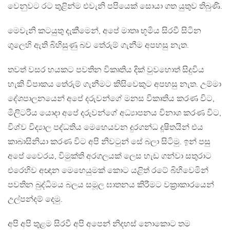
වෙනුවට රට තුළින්ම එවැනි පපියෙක් සොයා ගත යුතුව තිබුණි.
මෙවැනි කටයුතු දැකීමෙන්, අපේ මාතෘ භූමිය සිරවී සිටින
ගුලෙහි ඇති බිහිසුණු බව තේරුම් ගැනීම අපහසු නැත.
තවත් වසර හයකට පවතින විකෘතිය දික් වුවහොත් සිදුවිය
හැකි විපාකය තේරුම් ගැනීමට කිසිවෙකුට අපහසු නැත. උම්මා
දේශපාලනයෙන් අපේ දරුවන්ගේ මනස විකෘතිය කරණ විට,
මිලිටරිය යොදා අපේ දරුවන්ගේ අධ්‍යාපනය විනාශ කරණ විට,
විශ්ව විද්‍යාල පද්ධතිය මෙහෙයවන දුරගන්ධ දූෂිතයින් එය
කාබාසිනියා කරණ විට අපි නිවටුන් සේ බලා සිටිමු. ඉන් පසු
අපේ වෛරය, විමුක්ති අරගලයක් ලෙස හැඩ ගන්වා සතුරාට
එරෙහිව අඥාන මෙහෙයුමක් කොට යළිත් රටේ බිහිවෙමින්
පවතින බුද්ධිමය බලය සමූල ඝාතනය කිරීමට වක්‍රාකාරයෙන්
උල්පන්දම් දෙමු.
අපි අපි තුළම සිරවී අපි අපෙන් නිදහස් නොකොට තම