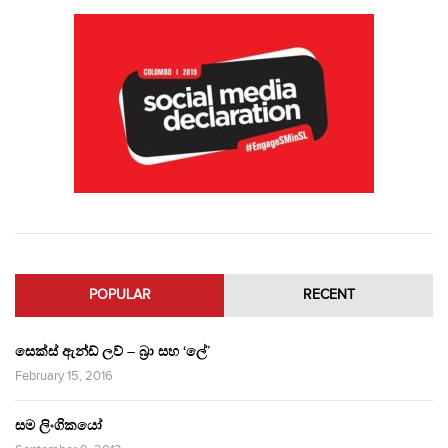
POPULAR
RECENT
සෙක්ස් ඇන්ඩ් ලව් – බ්‍රා සහ ‘ලේ’
February 15, 2016
සම ලිංගිකයෝ