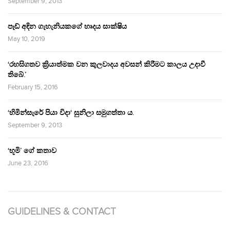
September 9, 2013
පෑඩ් අඳින ගැහැනියකගේ හෘදය සාක්ෂිය
May 10, 2019
‘රහසිගතව ක්‍රියාත්මක වන කුලවාදය අවසන් කිරීමට කාලය උදාවී
තිබේ.’
February 15, 2016
‘හිමින්සැරේ පියා විදා‘ සුනිලා සමුගත්තා ය.
September 9, 2013
‘භූමි’ ගේ කතාව
June 23, 2016
GUIDELINES & CONTACT