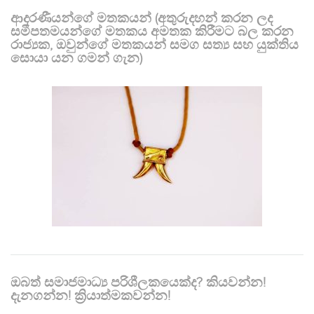
ආදරණීයන්ගේ මතකයන් (අතුරුදහන් කරන ලද
සමීපතමයන්ගේ මතකය අමතක කිරීමට බල කරන
රාජ්‍යක, ඔවුන්ගේ මතකයන් සමග සත්‍ය සහ යුක්තිය
සොයා යන ගමන් ගැන)
ඔබත් සමාජමාධ්‍ය පරිශීලකයෙක්ද? කියවන්න!
දැනගන්න! ක්‍රියාත්මකවන්න!