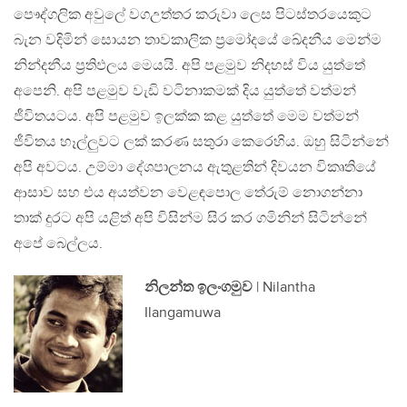
පෞද්ගලික අවුලේ වගඋත්තර කරුවා ලෙස පිටස්තරයෙකුට
බැන වදිමින් සොයන තාවකාලික ප්‍රමෝදයේ ඛේදනීය මෙන්ම
නින්දනීය ප්‍රතිඵලය මෙයයි. අපි පළමුව නිදහස් විය යුත්තේ
අපෙනි. අපි පළමුව වැඩි වටිනාකමක් දිය යුත්තේ වත්මන්
ජීවිතයටය. අපි පළමුව ඉලක්ක කළ යුත්තේ මෙම වත්මන්
ජීවිතය හෑල්ලුවට ලක් කරණ සතුරා කෙරෙහිය. ඔහු සිටින්නේ
අපි අවටය. උම්මා දේශපාලනය ඇතුළතින් දිවයන විකෘතියේ
ආසාව සහ එය අයත්වන වෙළඳපොල තේරුම් නොගන්නා
තාක් දුරට අපි යළිත් අපි විසින්ම සිර කර ගමිනින් සිටින්නේ
අපේ බෙල්ලය.
නිලන්ත ඉලංගමුව
| Nilantha
Ilangamuwa