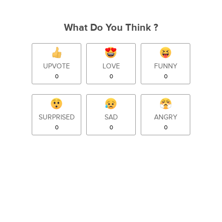
What Do You Think ?
UPVOTE
LOVE
FUNNY
0
0
0
SURPRISED
SAD
ANGRY
0
0
0