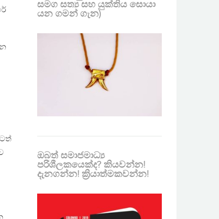
සමග සත්‍ය සහ යුක්තිය සොයා
රේ
යන ගමන් ගැන)
ෙන
ටත්
ව
ඔබත් සමාජමාධ්‍ය
පරිශීලකයෙක්ද? කියවන්න!
දැනගන්න! ක්‍රියාත්මකවන්න!
න