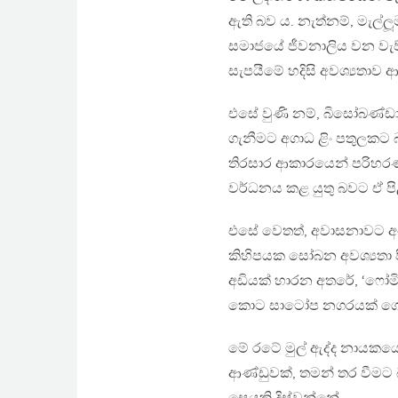
ඇති බව ය. නැත්නම්, මැල
සමාජයේ ජීවනාලිය වන වැව්
සැපයීමේ හදිසි අවශ්‍යතාව
එසේ වුණි නම්, බිසෝබණ්ඩ
ගැනීමට අගාධ ළිං පතුලකට බ
තිරසාර ආකාරයෙන් පරිහරණ
වර්ධනය කළ යුතු බවට ඒ ප
එසේ වෙතත්, අවාසනාවට අප
කිහිපයක සෝබන අවශ්‍යතා ප
අඩියක් හාරන අතරේ, ‘ෆෝමි
කොට සාටෝප නගරයක් ගොඩන
මේ රටේ මුල් ඇද්ද නායකය
ආණ්ඩුවක්, තමන් තර වීමට 