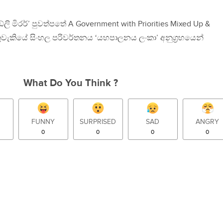
ේලි මිරර්’ පුවත්පතේ A Government with Priorities Mixed Up &
ුවැකියේ සිංහල පරිවර්තනය ‘යහපාලනය ලංකා’ අනුග‍්‍රහයෙන්
What Do You Think ?
FUNNY
SURPRISED
SAD
ANGRY
0
0
0
0