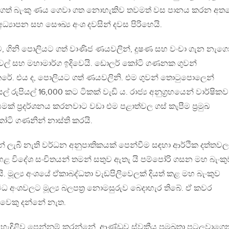
් ගත් බැංකු ණය ගෙවා ගත නොහැකිව තවමත් වස පානය කරන අත
‍යාපන සහ සෞඛ්‍ය අංශ දවසින් දවස පිරිහෙයි.
, ගිනි පොලියට ගත් වාණිජ ණයවලින්, දූෂණ සහ වංචා ගැන නැග
ල් සහ මහාමාර්ග ඉදිවෙයි. ඩොලර් කෝටි ගණනක ගුවන්
රේ. එය ද, පොලියට ගත් ණයවලිනි. එම ගුවන් තොටුපොලෙන්
රුපියල් 16,000 කට ටිකක් වැඩි ය. රාජ්‍ය අනුග‍්‍රහයෙන් වාර්ෂිකව
මක් ප‍්‍රදර්ශනය කරනවාට වඩා එම පළාත්වල ගස් කැපීම ප‍්‍රමුඛ
ෝටි ගණනින් නාස්ති කරයි.
න් ලැබී නැති වර්ධන අනුපාතිකයක් පෙන්වීම සඳහා ආර්ථික දත්තවල
 විදේශ සංචිතයන් තමන් සතුව ඇතැ යි පම්පෝරි ගසන මහ බැංකු
 මූල්‍ය අංශයේ ඒකාබද්ධතා වැඩපිලිවෙලක් දියත් කළ මහ බැංකුව
විධ අංශවලට මූල්‍ය බලපත‍්‍ර නොමසුරුව බෙදාහැර තිබේ. ඒ කවර
සිවෙකු දන්නේ නැත.
ැදිළිව පෙන්නුම් කරන්නේ, ආණ්ඩුව ස්වකීය ප‍්‍රමුඛතා පටලවාගෙ