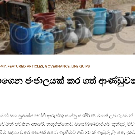
OMY
,
FEATURED ARTICLES
,
GOVERNANCE
,
LIFE QUIPS
ලවාගෙන ජංජාලයක් කර ගත් ආණ්ඩුවක
් සහ සුඛෝපභෝගී ආරුක්කු සාප්පු සංකීර්ණ මහත් උජාරුවෙන්
න් ඉදිවෙමින් පවතින අතරේ, හිඟුරක්ගොඩ බිසෝබණ්ඩාරගම තුන්දරු මව
වීම සඳහා වතුර පොදක් පෙරා ගැනීමට අඩි 30 ක් ගැඹුරු ළිං පතුලක