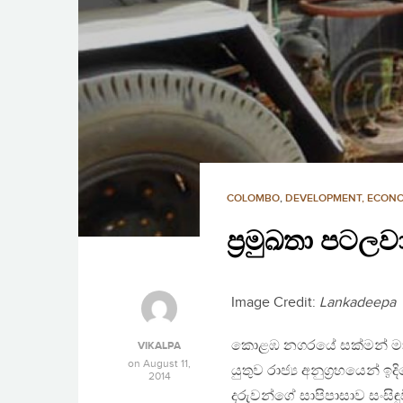
COLOMBO
,
DEVELOPMENT, ECON
ප‍්‍රමුඛතා පට
Image Credit:
Lankadeepa
කොළඹ නගරයේ සක්මන් මාවත
VIKALPA
on
August 11,
යුතුව රාජ්‍ය අනුග‍්‍රහයෙ
2014
දරුවන්ගේ සාපිපාසාව සංසිඳු