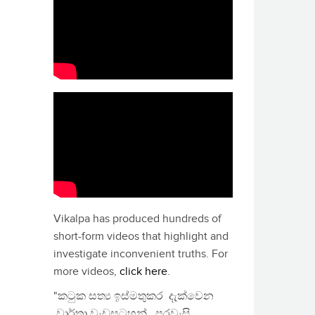
Vikalpa has produced hundreds of
short-form videos that highlight and
investigate inconvenient truths. For
more videos,
click here
.
"කටුක සත්‍ය ඉස්මතුකර දැක්වෙන
වාර්තා වැඩසටහන්, පුරවැසි