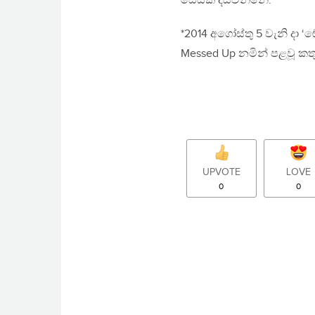
සෙයකි දිස්වන්නේ.
*2014 අගෝස්තු 5 වැනි දා ‘ඬ
Messed Up නමින් පළවූ කත
UPVOTE
LOVE
0
0