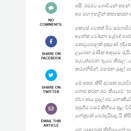
බසී. රජරට ගොවියන් තමන
අප මහ ඉහළින් කතා කරන අධ්
NO
COMMENTS
.
කෙසේ වෙතත් මීට සමගාමීව
අනේක චෝදනා මැද්දේ පාරව
තොටුපොලක් දකුණේ ඉදිකෙ
ලැබෙන මාසික ආදායම රුපියල් 
SHARE ON
FACEBOOK
පැවැත්වෙන ‘දැයට කිරුල’, ය
කරගනිමින්, මහජන මුදල් ක
මේ අතර, කිසි දවසක සැබවි
SHARE ON
හොර කරන බව කියැවේ. ඉහළ
TWITTER
ඒවා ණය මුදල් බව නොකියයි.
පසුගිය වසර කිහිපය තුළ වි
හේතුවක් පෙරදැරිවදැ යි කි
EMAIL THIS
ARTICLE
මේ උදාහරණ කිහිපයෙන් පැහ