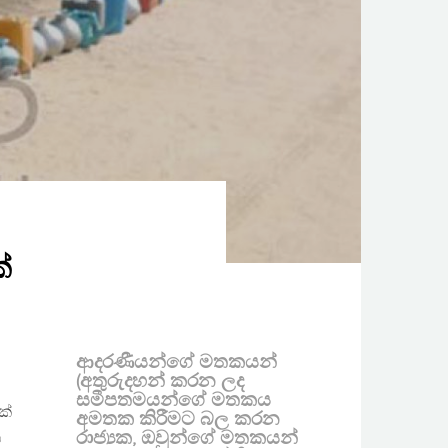
්
ආදරණීයන්ගේ මතකයන්
(අතුරුදහන් කරන ලද
සමීපතමයන්ගේ මතකය
ක්
අමතක කිරීමට බල කරන
රාජ්‍යක, ඔවුන්ගේ මතකයන්
ට