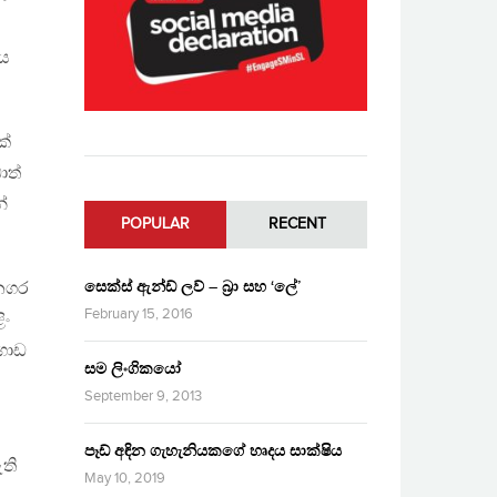
ලය
ක්
ාත්
්
POPULAR
RECENT
සෙක්ස් ඇන්ඩ් ලව් – බ්‍රා සහ ‘ලේ’
 නගර
February 15, 2016
ිං
 ගොඩ
සම ලිංගිකයෝ
.
September 9, 2013
පෑඩ් අඳින ගැහැනියකගේ හෘදය සාක්ෂිය
ති
May 10, 2019