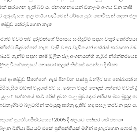
්ලූමක් කරගෙන ඇති බව ය. ජනගහනයෙන් විශාලම අංශය වන කෘෂි
 අමුණු සහ ඇල මාර්ග හෑරීමෙන් වර්ෂය පුරා ගොවිතැන් සඳහා ජ
 ආණ්ඩුව තේරුම්ගෙන නැත.
ාරගම මවට තම දරුවන්ගේ පිපාසය සංසිඳුවීම සඳහා වතුර කෝප්පය
හින්ට සිදුවන්නේ නැත. වැසි වතුර වැඩියෙන් එක්රැස් කරගෙන වඩ
යට ගැනීම සඳහා කෘෂි මූලික ජල අංගනයන්හි ගැඹුර නිරන්තරයෙන
ිළිබඳ විශේෂඥයෝ බොහෝ කලක් තිස්සේ පෙන්වා දී තිබේ.
ේ ආණ්ඩුව සිතන්නේ, ඇස් පිනවන සාප්පු මන්දිර සහ තෝරාගත්
ිරිමැසීම වඩාත් වැදගත් බව ය. බොන වතුර පොදක් ගන්නට මවක් ළ
යුලා 1’ පන්නයේ කාර් රේස් දුවන ගාලූ මුවදොර අභියස මහ මුහුද
ැගීමට බලධාරීන් කටයුතු කරනු දැකීම හද සසල කරවන සුළු ය
ෙකුගේ පුරෝගාමීත්වයෙන් 2005 දී බලයට පත්කර ගත් ජනතා
බලන ඊනියා සියයට එකේ ප‍්‍රතිපත්තියක් මගින් පැහැරගෙන ගොස් ඇ