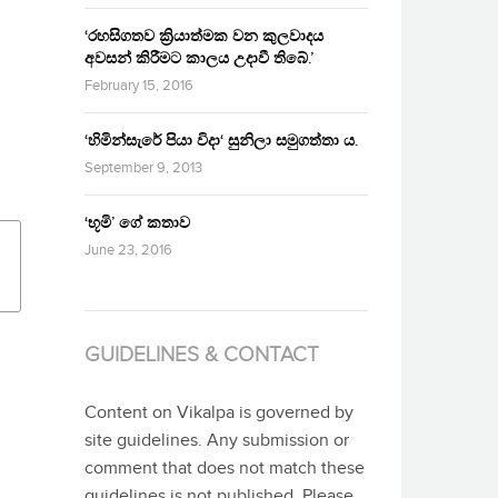
‘රහසිගතව ක්‍රියාත්මක වන කුලවාදය
අවසන් කිරීමට කාලය උදාවී තිබේ.’
February 15, 2016
‘හිමින්සැරේ පියා විදා‘ සුනිලා සමුගත්තා ය.
September 9, 2013
‘භූමි’ ගේ කතාව
June 23, 2016
GUIDELINES & CONTACT
Content on Vikalpa is governed by
site guidelines. Any submission or
comment that does not match these
guidelines is not published. Please