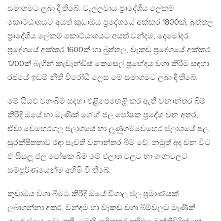
සමාගමට ලබා දී තිබේ. වැල්ලවාය ප‍්‍රාදේශීය ලේකම්
කොට්ඨාශයට අයත් කුඩාඔය ප‍්‍රදේශයේ අක්කර 1800ක්, බුත්තල
ප‍්‍රාදේශීය ලේකම් කොට්ඨාශයට අයත් වන්දම, දෙමෝදර
ප‍්‍රදේශයේ අක්කර 1600ක් හා බුත්තල, වෑකඩ ප‍්‍රදේශයේ අක්කර
1200ක් බැගින් කැවැන්ඩිස් කෙසෙල් ප‍්‍රභේදය වගා කිරීම සඳහා
රජයේ ඉඩම් නීති විරෝධී ලෙස මේ සමාගමට ලබා දී තිබේ.
මේ සියළු වගාබිම් සඳහා එළිපෙහෙළි කර ඇති වනාන්තර බිම්
කිරිදි ඔයේ හා මැණික් ගෙ`ග් ජල පෝෂක ප‍්‍රදේශ වන අතර,
ඒවා වෙහෙරගල ජලාශයේ හා ලූණුගම්වෙහෙර ජලාශයේ ජල
සුරක්ෂිතතාව රඳා පැවති වනාන්තර බිම් වේ. නමුත් අද වන විට
ඒ සියලූ ජල පෝෂක බිම් මේ ජලාශ වලට හා ගංගාවලට
සම්පූර්ණයෙන්ම අහිමි වී තිබේ.
කුඩාඔය වගා බිමට කිරිදි ඔයේ විශාල ජල ප‍්‍රමාණයක්
ලබාගන්නා අතර, වන්දම හා වෑකඩ වගා බිම්වලට මැණික්