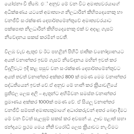
යෝජනා වී තිබේ. එ් අනුව මේ වන විට අමාත්‍යවරයාගේ
අධීක්ෂණය යටතේ අමාත්‍යාංශ නිලධාරීන් කිහිපදෙනෙකු හා
වනජීවී සංරක්ෂණ දෙපාර්තමේන්තුවේ අමාත්‍යවරයාට
පක්ෂපාත නිලධාරීන් කිහිපදෙනෙකු එක් ව අදාළ ගැසට්
නිවේදනය සකස් කරමින් පවතී.
විලඹ වැව ඇතුළු ව ඊට පහළින් පිහිටි ජාතික වනෝද්‍යානයට
අයත් වනාන්තර ඉඩම් ගැසට් නිවේදනය මඟින් ඉවත් කර
විදුලිවැට ඉදි කළ පසුව වන සංරක්ෂණ දෙපාර්තමේන්තුවට
අයත් තවත් වනාන්තර අක්කර 800 ක් පමණ මෙම වනාන්තර
පද්ධතියෙන් ඉවත් වේ.ඒ අනුව මේ හානි කර ක‍්‍රියාවලියේ
ප‍්‍රතිඵල ලෙස අලි – ඇතුන්ට අහිමිවන සමස්ත වනාන්තර
ප‍්‍රමාණය අක්කර 1000ක් පමණ වේ. ඒ සියලූ වනාන්තර
වනජීවී සම්පත් අමාත්‍යතුමාගේ අධාරකරුවන් අතර බෙදා දීමට
මේ වන විටත් සැලසුම් සකස් කර අවසන් ය. ඌව පළාත් සභා
ඡන්දයට ප‍්‍රථම මෙය නීති වරෝධී ලෙස ක‍්‍රියාවට නැංවීමට