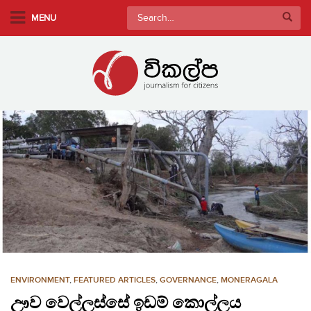
S
Search
MENU
k
for:
i
p
t
o
m
a
i
n
c
o
n
t
e
n
ENVIRONMENT
,
FEATURED ARTICLES
,
GOVERNANCE
,
MONERAGALA
t
ඌව වෙල්ලස්සේ ඉඩම් කොල්ලය