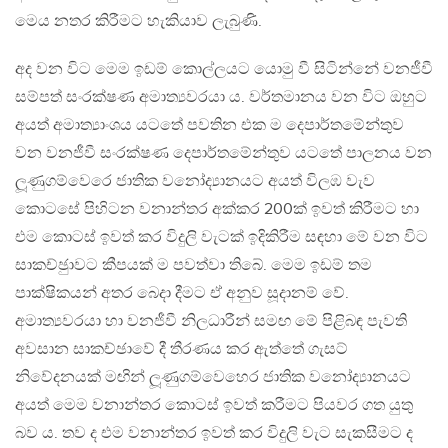
මෙය නතර කිරීමට හැකියාව ලැබුණි.
අද වන විට මෙම ඉඩම් කොල්ලයට යොමු වී සිටින්නේ වනජීවී
සම්පත් සංරක්ෂණ අමාත්‍යවරයා ය. වර්තමානය වන විට ඔහුට
අයත් අමාත්‍යාංශය යටතේ පවතින එක ම දෙපාර්තමේන්තුව
වන වනජීවී සංරක්ෂණ දෙපාර්තමේන්තුව යටතේ පාලනය වන
ලූණුගම්වෙරෙ ජාතික වනෝද්‍යානයට අයත් විලඹ වැව
කොටසේ පිහිටන වනාන්තර අක්කර 200ක් ඉවත් කිරීමට හා
එම කොටස් ඉවත් කර විදුලි වැටක් ඉදිකිරීම සඳහා මේ වන විට
සාකච්ඡුාවට කීපයක් ම පවත්වා තිබේ. මෙම ඉඩම් තම
පාක්ෂිකයන් අතර බෙදා දීමට ඒ අනුව සූදානම් වේ.
අමාත්‍යවරයා හා වනජීවී නිලධාරීන් සමඟ මේ පිළිබඳ පැවති
අවසාන සාකච්ඡාවේ දී තීරණය කර ඇත්තේ ගැසට්
නිවේදනයක් මඟින් ලූණුගම්වෙහෙර ජාතික වනෝද්‍යානයට
අයත් මෙම වනාන්තර කොටස් ඉවත් කරීමට පියවර ගත යුතු
බව ය. තව ද එම වනාන්තර ඉවත් කර විදුලි වැට සැකසීමට ද