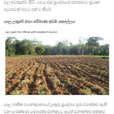
වල අවතැන්ව සිටි. මෙය එම ප‍්‍රදේශයේ ජනතාවට ප‍්‍රධාන
ගැටළුවක් බවට පත් ව තිබේ.
යාල උතුරේ මහා පරිමාණ ඉඩම් කොල්ලය
යාල ජාතික වනෝද්‍යානයේ උතුරු ප‍්‍රදේශය පුරා ව්‍යාප්තව ඇති
වන සංරක්ෂණ දෙපාරත්මේන්තුවට අයත් වනාන්තර අක්කර