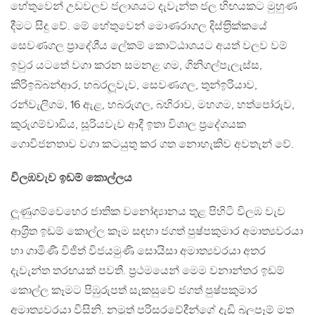
හේතුවෙන් උඩවලව ජලාශයට දැවැන්ත ජල හිඟයකට මුහුණ
දීමට සිදු වේ. මේ හේතුවෙන් මොණරාගල දිස්ත‍්‍රික්කයේ
සෙවණගල ප‍්‍රාදේශීය ලේකම් කොට්ඨාශයට අයත් වලව වම්
ඉවුර යටතේ වගා කරන සමනළ ගම, ගිනිගල්පැලැස්ස,
කිරිඉබ්බන්ආර, හබරලූවැව, සෙවණගල, තුන්ඉරියාව,
රන්වැලිගම, 16 ඇළ, හබරුගල, බහිරාව, මහගම, හත්පෝරුව,
කුරුගම්වාඩිය, සූරියවැව ආදී ඉතා විශාල ප‍්‍රදේශයක
ගොවිජනතාව වගා කටයුතු කර ගත නොහැකිව අවතැන් වේ.
විලඹවැව ඉඩම් කොල්ලය
ලූණුගම්වෙහෙර ජාතික වනෝද්‍යානය තුළ පිහිටි විලඹ වැව
ආශ‍්‍රිත ඉඩම් කොල්ල කෑම සඳහා ජගත් පුෂ්පකුමාර අමාත්‍යවරයා
හා ගාමිණී විජිත් විජයමුණි සොයිසා අමාත්‍යවරයා අතර
දැවැන්ත තරඟයක් පවතී. ප‍්‍රථමයෙන් මෙම වනාන්තර ඉඩම්
කොල්ල කෑමට පිඹුරුපත් සැකසුවේ ජගත් පුෂ්පකුමාර
අමාත්‍යවරයා විසිනි. නමුත් පරිසරවේදීන්ගේ දැඩි බලපෑම් මත