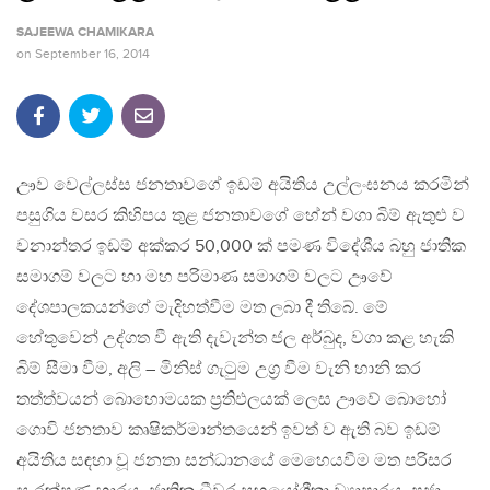
SAJEEWA CHAMIKARA
on
September 16, 2014
ඌව වෙල්ලස්ස ජනතාවගේ ඉඩම් අයිතිය උල්ලංඝනය කරමින්
පසුගිය වසර කිහිපය තුළ ජනතාවගේ හේන් වගා බිම් ඇතුළු ව
වනාන්තර ඉඩම් අක්කර 50,000 ක් පමණ විදේශීය බහු ජාතික
සමාගම් වලට හා මහ පරිමාණ සමාගම් වලට ඌවේ
දේශපාලකයන්ගේ මැදිහත්වීම මත ලබා දී තිබේ. මේ
හේතුවෙන් උද්ගත වී ඇති දැවැන්ත ජල අර්බුද, වගා කළ හැකි
බිම් සීමා වීම, අලි – මිනිස් ගැටුම උග‍්‍ර වීම වැනි හානි කර
තත්ත්වයන් බොහොමයක ප‍්‍රතිඵලයක් ලෙස ඌවේ බොහෝ
ගොවි ජනතාව කෘෂිකර්මාන්තයෙන් ඉවත් ව ඇති බව ඉඩම්
අයිතිය සඳහා වූ ජනතා සන්ධානයේ මෙහෙයවීම මත පරිසර