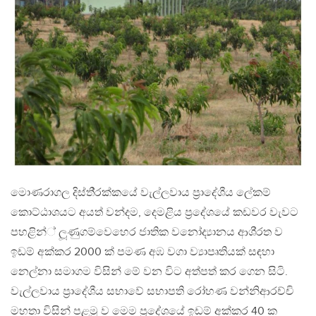
මොණරාගල දිස්ති‍්‍රක්කයේ වැල්ලවාය ප‍්‍රාදේශීය ලේකම්
කොට්ඨාශයට අයත් වන්දම, දෙමළිය ප‍්‍රදේශයේ කඩවර වැවට
පහළින්් ලූණුගම්වෙහෙර ජාතික වනෝද්‍යානය ආශි‍්‍රත ව
ඉඩම් අක්කර 2000 ක් පමණ අඹ වගා ව්‍යාපෘතියක් සඳහා
නෙල්නා සමාගම විසින් මේ වන විට අත්පත් කර ගෙන සිටි.
වැල්ලවාය ප‍්‍රාදේශීය සභාවේ සභාපති රෝහණ වන්නිආරච්චි
මහතා විසින් පළමු ව මෙම ප‍්‍රදේශයේ ඉඩම් අක්කර 40 ක