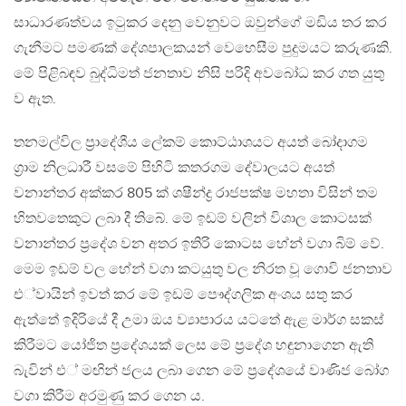
සාධාරණත්වය ඉටුකර දෙනු වෙනුවට ඔවුන්ගේ මඩිය තර කර
ගැනීමට පමණක් දේශපාලකයන් වෙහෙසීම පුදුමයට කරුණකි.
මේ පිළිබඳව බුද්ධිමත් ජනතාව නිසි පරිදි අවබෝධ කර ගත යුතු
ව ඇත.
තනමල්විල ප‍්‍රාදේශීය ලේකම් කොට්ඨාශයට අයත් බෝදාගම
ග‍්‍රාම නිලධාරී වසමේ පිහිටි කතරගම දේවාලයට අයත්
වනාන්තර අක්කර 805 ක් ශෂීන්ද්‍ර රාජපක්ෂ මහතා විසින් තම
හිතවතෙකුට ලබා දී තිබේ. මේ ඉඩම් වලින් විශාල කොටසක්
වනාන්තර ප‍්‍රදේශ වන අතර ඉතිරි කොටස හේන් වගා බිම් වේ.
මෙම ඉඩම් වල හේන් වගා කටයුතු වල නිරත වූ ගොවි ජනතාව
එ්වායින් ඉවත් කර මේ ඉඩම් පෞද්ගලික අංශය සතු කර
ඇත්තේ ඉදිරියේ දී උමා ඔය ව්‍යාපාරය යටතේ ඇළ මාර්ග සකස්
කිරීමට යෝජිත ප‍්‍රදේශයක් ලෙස මේ ප‍්‍රදේශ හඳුනාගෙන ඇති
බැවින් එ් මඟින් ජලය ලබා ගෙන මේ ප‍්‍රදේශයේ වාණිජ බෝග
වගා කිරීම අරමුණු කර ගෙන ය.