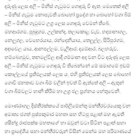
දරුණු ලෙස අලි – මිනිස් ගැටුමට ගොදුරු වී ඇත. මෙතෙක් අලි
– මිනිස් ගැටුම නොපැවති බොහෝ ප‍්‍රදේශ හා බොහෝ වගා බිම්
අලි – මිනිස් ගැටුමට උග‍්‍ර ලෙස ගොදුරු වෙමන් තිබේ.
මහආරගම, පුබුදුගම, උල්කන්ද, තලාකොළ වැව, හඳපානාගල,
නෙලූගල, වෙහෙරයාය, රන්දෙනියාය, තෙලූල්ල, සිරිපුරගම,
අඳාවෙල යාය, ආනපල්ලම, වැලිආර, දඹේආර, බලහරුව,
හම්බෙගමුව, තනමල්විල ආදී ගම්මාන අද වන විට දරුණු ලෙස
අලි – මිනිස් ගැටුමට ගොදුරු වී තිබෙන්නේ මේ සමාගමේ ඉඩම්
කොල්ලයේ ප‍්‍රතිඵලයක් ලෙස ය. එහි ප‍්‍රතිඵලයක් ලෙස බොහෝ
ගොවි ජනතාව වගා බිම් වලින් ඉවත් වී ඇත්තේ අලි – ඇතුන්
වගා බිම්වලට හානි කිරීම හා උග‍්‍ර ජල ප‍්‍රශ්නය හේතුවෙනි.
මොණරාගල දිස්ති‍්‍රක්කයේ පාර්ලිමේන්තු මන්තී‍්‍රවරයෙකු වන
අමාත්‍ය ජගත් පුෂ්පකුමාර මහතා සහ හිටපු පළාත් මහ ඇමති
ශෂීන්ද්‍ර රාජපක්ෂ මහතාගේ හා ඔවුන් වටා සිටින පළාත් සභා
හා ප‍්‍රාදේශීය සභා මන්ති‍්‍රවරුන් විසින් මෙන්ම මහ පරිමාණයේ