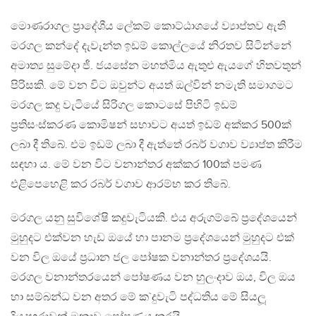
මොණරාගල ප‍්‍රාදේශීය ලේකම් කොට්ඨාශයේ ව්‍යාප්තව ඇති
මරගල කන්දේ දැවැන්ත ඉඩම් කොල්ලයේ නිරතව සිටින්නේ
අමාත්‍ය සුමේදා ජී. ජයසේන මහත්මිය ඇතුළු ඇයගේ හිතවතුන්
පිරිසකි. මේ වන විට ඔවුන්ට අයත් ඔල්වින් නමැති සමාගමට
මරගල කදු වැටියේ සිරිගල කොටසේ පිහිටි ඉඩම්
ප‍්‍රතිසංස්කරණ කොමිෂන් සභාවට අයත් ඉඩම් අක්කර 500ක්
ලබා දී තිබේ. එම ඉඩම් ලබා දී ඇත්තේ රබර් වගාව ව්‍යාප්ත කිරීම
සඳහා ය. මේ වන විට වනාන්තර අක්කර 100ක් පමණ
එළිපෙහෙළි කර රබර් වගාව ආරම්භ කර තිබේ.
මරගල යනු සුවිශේෂි කදුවැටියකි. එය අරුගම්බේ ප‍්‍රදේශයෙන්
මුහුදට එක්වන හැඩ ඔයේ හා පානම ප‍්‍රදේශයෙන් මුහුදට එක්
වන විල ඔයේ ප‍්‍රධාන ජල පෝෂක වනාන්තර ප‍්‍රදේශයයි.
මරගල වනාන්තරයෙන් පෝෂණය වන හුලංදාව ඔය, විල ඔය
හා සම්බන්ධ වන අතර මේ ක`දුවැටි පද්ධතිය මේ සියලූ