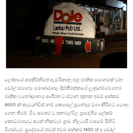
ලෝකයේ අපකීර්තිමත් ඇමරිකානු බහු ජාතික සමාගමක් වන
ඩෝල් සමාගම මොණරාගල දිස්ති‍්‍රක්කයේ ලූණුගම්වෙහෙර
ජාතික වනෝද්‍යානය ආශි‍්‍රත ව ස්ථාන තුනක ඉඩම් අක්කර
4600 ක් කැවැන්ඩිස් නම් කෙසෙල් ප‍්‍රභේදය වගා කිරීමට යොදා
ගෙන තිබේ. මීට අමතර ව තනමල්විල ප‍්‍රාදේශීය ලේකම්
කොට්ඨාශයට අයත් නිකවැව ග‍්‍රාම නිලධාරී වසමේ පිහිටි
මීගස්වැව ප‍්‍රදේශයේ තවත් ඉඩම් අක්කර 1400 ක් ද ඩෝල්