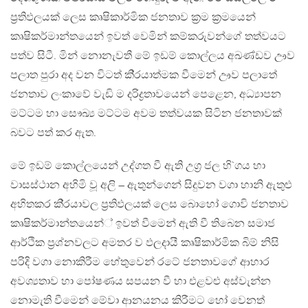
ප‍්‍රතිඵලයක් ලෙස කෘෂිකාර්මික ජනතාව ක‍්‍රම ක‍්‍රමයෙන්
කෘෂිකර්මාන්තයෙන් ඉවත් වෙමින් කම්කරුවන්ගේ තත්වයට
පත්ව සිටී. මින් නොනැවතී මේ ඉඩම් කොල්ලය අඛණ්ඩව ඌව
පලාත පුරා අද වන විටත් කි‍්‍රයාත්මක වීමෙන් ඌව පලාතේ
ජනතාව ලංකාවේ වැඩි ම දරිද්‍රතාවයෙන් පෙළෙන, අධ්‍යාපන
මට්ටම හා සෞඛ්‍ය මට්ටම අවම තත්වයක සිටින ජනතාවක්
බවට පත් කර ඇත.
මේ ඉඩම් කොල්ලයෙන් උද්ගත වී ඇති උග‍්‍ර ජල හි`ගය හා
වාසස්ථාන අහිමි වූ අලි – ඇතුන්ගෙන් සිදුවන වගා හානි ඇතුළු
අහිතකර කි‍්‍රයාවල ප‍්‍රතිඵලයක් ලෙස බොහෝ ගොවි ජනතාව
කෘෂිකර්මාන්තයෙන්් ඉවත් වීමෙන් ඇති වී තිබෙන සමාජ
ආර්ථික ප‍්‍රශ්නවලට අමතර ව ඵලදායී කෘෂිකාර්මික බිම් නිසි
පරිදි වගා නොකිරීම හේතුවෙන් රටේ ජනතාවගේ ආහාර
අවශ්‍යතාව හා පෝෂණය සපයන වී හා එළවළු අස්වැන්න
නොමැති වීමෙන් මේවා ආනයනය කිරීමට හෝ වෙනත්