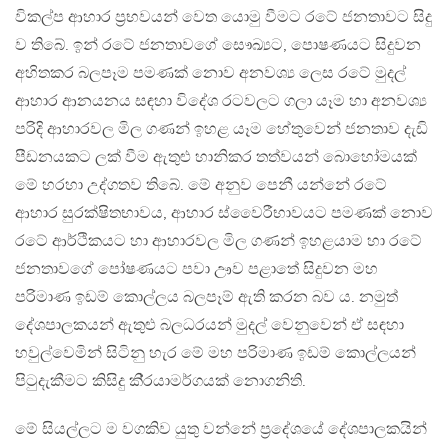
විකල්ප ආහාර ප‍්‍රභවයන් වෙත යොමු වීමට රටේ ජනතාවට සිදු
ව තිබේ. ඉන් රටේ ජනතාවගේ සෞඛ්‍යට, පොෂණයට සිදුවන
අහිතකර බලපෑම පමණක් නොව අනවශ්‍ය ලෙස රටේ මුදල්
ආහාර ආනයනය සඳහා විදේශ රටවලට ගලා යෑම හා අනවශ්‍ය
පරිදි ආහාරවල මිල ගණන් ඉහළ යෑම හේතුවෙන් ජනතාව දැඩි
පීඩනයකට ලක් වීම ඇතුළු හානිකර තත්වයන් බොහෝමයක්
මේ හරහා උද්ගතව තිබේ. මේ අනුව පෙනී යන්නේ රටේ
ආහාර සුරක්ෂිතභාවය, ආහාර ස්වෛරීභාවයට පමණක් නොව
රටේ ආර්ථිකයට හා ආහාරවල මිල ගණන් ඉහළයාම හා රටේ
ජනතාවගේ පෝෂණයට පවා ඌව පළාතේ සිදුවන මහ
පරිමාණ ඉඩම් කොල්ලය බලපෑම් ඇති කරන බව ය. නමුත්
දේශපාලකයන් ඇතුළු බලධරයන් මුදල් වෙනුවෙන් ඒ සඳහා
හවුල්වෙමින් සිටිනු හැර මේ මහ පරිමාණ ඉඩම් කොල්ලයන්
පිටුදැකීමට කිසිදු කි‍්‍රයාමර්ගයක් නොගනිති.
මේ සියල්ලට ම වගකිව යුතු වන්නේ ප‍්‍රදේශයේ දේශපාලකයින්