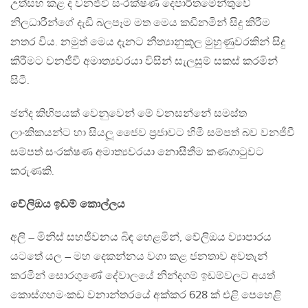
උත්සහ කළ ද වනජීවී සංරක්ෂණ දෙපාර්තමේන්තුවේ
නිලධාරීන්ගේ දැඩි බලපෑම මත මෙය කඩිනමින් සිදු කිරීම
නතර විය. නමුත් මෙය දැනට නීත්‍යානුකූල මුහුණුවරකින් සිදු
කිරීමට වනජීවී අමාත්‍යවරයා විසින් සැලසුම් සකස් කරමින්
සිටී.
ඡන්ද කිහිපයක් වෙනුවෙන් මේ වනසන්නේ සමස්ත
ලාංකිකයන්ට හා සියලූ ජෛව ප‍්‍රජාවට හිමි සම්පත් බව වනජීවී
සම්පත් සංරක්ෂණ අමාත්‍යවරයා නොසීතීම කණගාටුවට
කරුණකි.
වේලිඔය ඉඩම් කොල්ලය
අලි – මිනිස් සහජීවනය බිඳ හෙළමින්, වේලිඔය ව්‍යාපාරය
යටතේ යල – මහ දෙකන්නය වගා කළ ජනතාව අවතැන්
කරමින් සොරගුණේ දේවාලයේ නින්දගම් ඉඩම්වලට අයත්
කොස්ගහමංකඩ වනාන්තරයේ අක්කර 628 ක් එළි පෙහෙළි