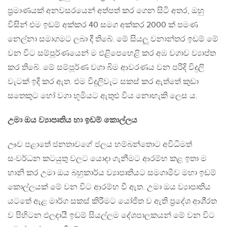
ප‍්‍රමාණයක් අනවසරයෙන් අත්පත් කර ගෙන සිටි අතර, ඔහු
විසින් එම ඉඩම් අක්කර 40 සමග අක්කර 2000 ක් පමණ
නෙල්නා සමාගමට ලබා දී තිබේ. මේ සියලූ වනාන්තර ඉඩම් මේ
වන විට සම්පූර්ණයෙන් ම එළිපෙහෙළි කර අඹ වගාව ව්‍යාප්ත
කර තිබේ. මේ සම්පූර්ණ වගා බිම ආවරණය වන පරිදි විදුලි
වැටක් ඉදි කර ඇත. එම විදුලිවැට සකස් කර ඇත්තේ කුඩා
සතෙකුට හෝ වගා භූමියට ඇතුළු විය නොහැකි ලෙස ය.
උමා ඔය ව්‍යාපෘතිය හා ඉඩම් කොල්ලය
ඌව පළාතේ ජනතාවගේ ජලය හම්බන්තොට අවිධිමත්
සංවර්ධන කටයුතු වලට යොදා ගැනීමට ආරම්භ කළ ඉතා ම
හානි කර උමා ඔය බහුකාර්ය ව්‍යාපෘතියට සමගාමීව මහා ඉඩම්
කොල්ලයක් මේ වන විට ආරම්භ වී ඇත. උමා ඔය ව්‍යාපෘතිය
යටතේ ඇළ මාර්ග සකස් කිරීමට යෝජිත ව ඇති ප‍්‍රදේශ ආශි‍්‍රත
ව පිහිටන ඵලදායී ඉඩම් සියල්ලම දේශපාලකයන් මේ වන විට