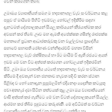
වෙන් කරගෙන තිබේ.
උමාඔය ව්‍යාපෘතියත් සමග ම හඳපානාගල වැව සංවර්ධනය කළ
පසුව ඒ මායිමේ පිහිටි ඉඩම්වල හෝටල් ඉදිකිරීම සඳහා
දැනටමත් දේශපාලකයන් සියලූ කාර්යයන් කි‍්‍රයාත්මක කර
අවසන් කර තිබේ. ඌව මහ ඇමති අපේක්ෂක ශෂීන්ද්‍ර රාජපක්ෂ
මහතාගේ ප‍්‍රධාන ආධාරකරුවකු වන වැල්ලවාය ප‍්‍රාදේශීය
සභාවේ සභාපති රෝහණ වන්නිආරච්චි මහතා විසින්
හඳපානාගල වැව් රක්ෂිතයේ හා ඊට මායිම් වී ඇති රජයට අයත්
ඉඩම් මේ වන විට අත්පත් කරගෙන හෝටලයක් ඉදිකරමින්
සිටී. උමා ඔය ව්‍යාපෘතිය යටතේ හඳපානාගල වැව සංවර්ධනය
කිරීමේ දී අවතැන් වන ජනතාව නැවත පදිංචි කරන ස්ථාන
පිළිබඳ ව හෝ නොදැන සුසුම්ලමින් එදිනෙදා දෛනික කටයුතු
පවා අතහැර දමා සිටින තත්වයක් තුළ උමා ඔය ව්‍යාපෘතියෙන්
වාසි අත්පත් කර ගැනීමට මේ වන විටත් දේශපාලකයන් සියල්ල
ආරම්භ කර තිබීම පුදුමයට කරුණකිි. මේ අවිධිමත් සංවර්ධන
ව්‍යාපෘතියෙන් අවතැන් වන ජනතාවට යුක්තිය හා