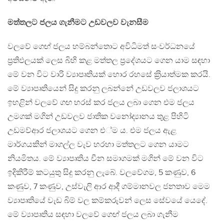
මත්තලට ජලය ගැනීමට උඩවලව වැනසීම
වලවේ ගෙඟ් ජලය හම්බන්තොට අවිධිමත් සංවර්ධනයේ
ප‍්‍රතිඵලයක් ලෙස බිහි කළ මත්තල ප‍්‍රදේශයට ගෙන යාම සඳහා
මේ වන විට වාරි ව්‍යාපෘතියක් හොර රහසේ ක‍්‍රියාත්මක කරයි.
මේ ව්‍යාපෘතියෙන් සිදු කරනු ලබන්නේ උඩවලව ජලාශයට
ඉහළින් වලවේ ගඟ හරස් කර ජලය ලබා ගෙන එම ජලය
උමගක් මගින් උඩවලව ජාතික වනෝද්‍යානය තුළ පිහිටි
උඩමව්ආර ජලාශයට ගෙන එ්ම ය. එම ජලය ඇළ
මාර්ගයකින් මාගල්ල වැව හරහා මත්තලට ගෙන යාමට
නියමිතය. මේ ව්‍යාපෘතිය චීන සමාගමක් මගින් මේ වන විට
ඉදිකිරීම් කටයුතු සිදු කරනු ලැබේ. වලවේගම, 5 කණුව, 6
කණුව, 7 කණුව, උස්වැලි ආර ආදී ගම්මානවල ජනතාව මෙම
ව්‍යාපෘතියේ වැඩ බිම් වල කම්කරුවන් ලෙස සේවයේ යෙදේ.
මේ ව්‍යාපෘතිය සඳහා වලවේ ගෙඟ් ජලය ලබා ගැනීම