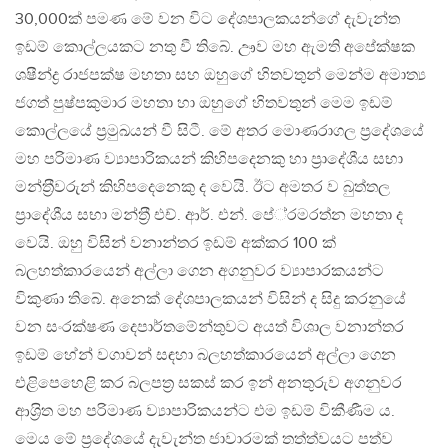
30,000ක් පමණ මේ වන විට දේශපාලකයන්ගේ දැවැන්ත
ඉඩම් කොල්ලයකට නතු වී තිබේ. ඌව මහ ඇමති අපේක්ෂක
ශෂීන්ද්‍ර රාජපක්ෂ මහතා සහ ඔහුගේ හිතවතුන් මෙන්ම අමාත්‍ය
ජගත් පුෂ්පකුමාර මහතා හා ඔහුගේ හිතවතුන් මෙම ඉඩම්
කොල්ලයේ ප‍්‍රමුඛයන් වී සිටී. මේ අතර මොණරාගල ප‍්‍රදේශයේ
මහ පරිමාණ ව්‍යාපාරිකයන් කිහිපදෙනකු හා ප‍්‍රාදේශීය සභා
මන්ත‍්‍රීවරුන් කිහිපදෙනෙකු ද වෙයි. ඊට අමතර ව බුත්තල
ප‍්‍රාදේශීය සභා මන්ත‍්‍රී එච්. ආර්. එන්. පේ‍්‍රමරත්න මහතා ද
වෙයි. ඔහු විසින් වනාන්තර ඉඩම් අක්කර 100 ක්
බලහත්කාරයෙන් අල්ලා ගෙන අගනුවර ව්‍යාපාරකයන්ට
විකුණා තිබේ. අනෙක් දේශපාලකයන් විසින් ද සිදු කරනුයේ
වන සංරක්ෂණ දෙපාර්තමේන්තුවට අයත් විශාල වනාන්තර
ඉඩම් හේන් වගාවන් සඳහා බලහත්කාරයෙන් අල්ලා ගෙන
එළිපෙහෙළි කර බලපත‍්‍ර සකස් කර ඉන් අනතුරුව අගනුවර
ආශ‍්‍රිත මහ පරිමාණ ව්‍යාපාරිකයන්ට එම ඉඩම් විකීණීම ය.
මෙය මේ ප‍්‍රදේශයේ දැවැන්ත ජාවාරමක් තත්ත්වයට පත්ව