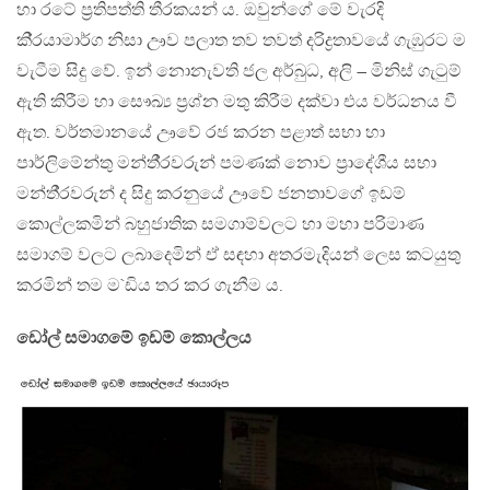
හා රටේ ප‍්‍රතිපත්ති තීරකයන් ය. ඔවුන්ගේ මේ වැරදි
කි‍්‍රයාමාර්ග නිසා ඌව පලාත තව තවත් දරිද්‍රතාවයේ ගැඹුරට ම
වැටීම සිදු වේ. ඉන් නොනැවති ජල අර්බුධ, අලි – මිනිස් ගැටුම්
ඇති කිරීම හා සෞඛ්‍ය ප‍්‍රශ්න මතු කිරීම දක්වා එය වර්ධනය වී
ඇත. වර්තමානයේ ඌවේ රජ කරන පළාත් සභා හා
පාර්ලිමේන්තු මන්තී‍්‍රවරුන් පමණක් නොව ප‍්‍රාදේශීය සභා
මන්තී‍්‍රවරුන් ද සිදු කරනුයේ ඌවේ ජනතාවගේ ඉඩම්
කොල්ලකමින් බහුජාතික සමගාම්වලට හා මහා පරිමාණ
සමාගම් වලට ලබාදෙමින් ඒ සඳහා අතරමැදියන් ලෙස කටයුතු
කරමින් තම ම`ඩිය තර කර ගැනීම ය.
ඩෝල් සමාගමේ ඉඩම් කොල්ලය