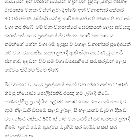
මාමා යන අන්වර්ත නාමයෙන් හදුන්වන පුද්ගලයකුට ශෂීන්ද්‍ර
රාජපක්ෂ මහතා විසින් ලබා දී තිබේ. ඉන් වනාන්තර අක්කර
300ක් පමණ ඩෝසර් යන්ත‍්‍ර භාවිතයෙන් එළි පෙහෙළි කර අඹ
වගා කර තිබේ. මේ වගා ව්‍යාපෘතියේ සේවකයන් ලෙස කටයුතු
කරන්නේ මෙම ප‍්‍රදේශයේ ජීවත්වන ගොවි ජනතාව ය.
තමන්ගේ හේන් වගා බිම් ඇතුළු ව විශාල වනාන්තර ප‍්‍රදේශයක්
මේ වගා ව්‍යාපෘතිය සඳහා ලබා දී ඇති නිසා අසරණ වූ ගොවි
ජනතාව අද වන විට එම වගා ව්‍යාපෘතියේ කම්කරුවන් ලෙස
සේවය කිරීමට සිදු ව තිබේ.
මීට අමතර ව මෙම ප‍්‍රදේශයේ තවත් වනාන්තර අක්කර 150ක්
හිටපු නියෝජ්‍ය පොලිස්පතිවරයකු හට ලබා දී තිබේ.
තණමල්විල ප‍්‍රාදේශීය ලේකම් කොට්ඨාශයටම අයත් මහවැව
ග‍්‍රාම නිලධාරී වසමේ කලවැල්පල, සිංහලයාගම වැව ආශ‍්‍රිත ව
වනාන්තර අක්කර 500 ක් නම වසංකරමින් සමාගමකට ලබා දී
තිබේ. දැනට මෙම ප‍්‍රදේශය මැනීම් කර මායිම් සකස් කර
අවසන්ව ඇත.