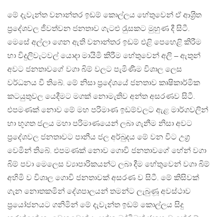
මේ දැවැන්ත වනාන්තර ඉඩම් කොල්ලය හේතුවෙන් ඒ ආශ‍්‍රිත
ප‍්‍රදේශවල ජීවත්වන ජනතාව ගැටළු රැුසකට මුහුණ දී සිටී.
මෙසේ අල්ලා ගෙන ඇති වනාන්තර ඉඩම් එළි පෙහෙළි කිරීම
හා විදුලිවැටවල් යොදා මායිමි කිරීම හේතුවෙන් අලි – ඇතුන්
අවට ජනතාවගේ වගා බිම් වලට පැමිණීම විශාල ලෙස
වර්ධනය වී තිබේ. මේ නිසා ප‍්‍රදේශයේ ජනතාව කෘෂිකාර්මික
කටයුතුවල යෙදීමට මගක් නොමැතිව අන්ත අසරණව සිටී.
එපමණක් නොව මේ මහ පරිමාණ ඉඩම්වලට ඇළ මාර්ගවලින්
හා භූගත ජලය මහා පරිමාණයෙන් ලබා ගැනීම නිසා අවට
ප‍්‍රදේශවල ජනතාවට පානීය ජල අර්බුදය මේ වන විට උග‍්‍ර
වෙමින් තිබේ. එපමණක් නොව ගොවි ජනතාවගේ හේන් වගා
බිම් පවා මෙලෙස ව්‍යාපාරිකයන්ට ලබා දීම හේතුවෙන් වගා බිම්
අහිමි ව විශාල ගොවි ජනතාවක් අසරණ ව සිටී. මේ කිසිවක්
ගැන නොතකමින් දේශපාලයන් තමන්ට ලැබුණූ අවස්ථාව
ප‍්‍රයෝජනයට ගනිමින් මේ දැවැන්ත ඉඩම් කොල්ලය සිදු