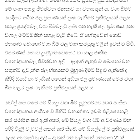
ගගේ ජලය ලබා ගනී. මෙහි අහිතකර ප‍්‍රතිඵල බුක්තිවිදින්නේ
මේ ගංගා පහළ ජීවත්වන ජනතාව හා වනසතුන් ය. වගා බිමට
යෙදීමට අධික ජල ප‍්‍රමාණයක් ලබා ගැනීමේ ප‍්‍රතිඵලයක් ලෙස
පහළ ප‍්‍රදේශවල වගා බිම්වලට ලබා ගත හැකි ජල ප‍්‍රමාණය ඉතා
විශාල මට්ටමකින් පහළ වැටී තිබේ. ඒ හේතුවෙන් ගොවි
ජනතාව බොහෝ වගා බිම් වල වගා කටයුතු වලින් ඉවත් ව සිටී.
එපමණක් නොව ලූණුගම්වෙහෙර හා යාල ජාතික
වනෝද්‍යානවල ජීවත්වන අලි – ඇතුන් ඇතුළු ව බොහෝ වන
සතුන්ට දැවැන්ත ජල හිඟයකට මුහුණ දීමට සිදු වී ඇත්තේ ද
කිරිදි ඔයේ හා මැණික් ගගෙන් අධික ජල ප‍්‍රමාණයක් මෙම වගා
බිම් වලට ලබා ගැනීමේ ප‍්‍රතිඵලයක් ලෙස ය.
ඩෝල් සමාගමේ මේ සියලූ වගා බිම් ලූනුගම්වෙහෙර ජාතික
වනෝද්‍යානය ආශි‍්‍රත ව පිහිටි වනාන්තර ඉඩම් එළිපෙහෙළි
කර ස්ථාපිත කර ඇති අතර, මේ සියලූ වගා බිම් ආවරණය වන
පරිදි විදුලි වැටවල් සකස් කර තිබේ. මේ සියල්ලේ ම ප‍්‍රතිඵලයක්
ලෙස අවතැන් වූ අලි – ඇතුන් ගම් වැදීමෙන් ගම්මාන 21 ක්