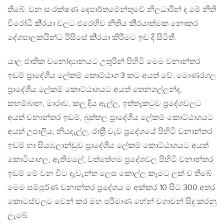
තිබේ. වන සංරක්ෂණ දෙපාර්තමේන්තුවේ නිලධාරීන් ද මේ නීති
විරෝධී කි‍්‍රයා වලට එරෙහිව නීතිය කි‍්‍රයාත්මක නොකර
දේශපාලකයින්ට රිසිසේ කි‍්‍රයා කිරීමට ඉඩ දී සිටිතී.
යාල ජාතික වනෝද්‍යානයට උතුරින් පිහිටි මෙම වනාන්තර
ඉඩම් ප‍්‍රාදේශීය ලේකම් කොට්ඨාශ 3 කට අයත් වේ. මොණරගල
ප‍්‍රාදේශීය ලේකම් කොට්ඨාශයට අයත් තෙනගල්ලන්ද,
කහම්බාන, මාරාව, කලූ දිය ඇල්ල, ඉත්තෑකටුව ප‍්‍රදේශවලට
අයත් වනාන්තර ඉඩම්, බුත්තල ප‍්‍රාදේශීය ලේකම් කොට්ඨාශයට
අයත් උපාලිය, නියදැල්ල, රාත‍්‍රී වැව ප‍්‍රදේශයේ පිහිටි වනාන්තර
ඉඩම් හා සියඹලාන්ඩුව ප‍්‍රාදේශීය ලේකම් කොට්ඨාශයට අයත්
කොටියාගල, ඇතිමලේ, වත්තේගම ප‍්‍රදේශවල පිහිටි වනාන්තර
ඉඩම් මේ වන විට දැවැන්ත ලෙස කොල්ල කෑමට ලක් ව තිබේ.
මෙම සම්පූර්ණ වනාන්තර ප‍්‍රදේශය ම අක්කර 10 සිට 300 අතර
කොටස්වලට වෙන් කර මහ පරිමාණ හේන් වගාවන් සිදු කරනු
ලැබේ.