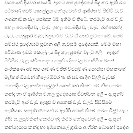
වශයෙන් දියවර සපයයි. දැනට මේ ප‍්‍රදේශයේ සිදු කර ඇති මහ
පරිමාණ ඉඩම් කොල්ලය හේතුවෙන් ඒ ආශි‍්‍රත ව පිහිටි වැව්
ගණනාවක ජල පෝෂක බිම් අහිමි වී තිබේ. කරමැටි ආර වැව,
පහළ ගොමදියවල වැව, ඉහළ ගොමදියවල වැව, රන්කෙන්ද
වැව, තෙබුආර වැව, බලහරුව වැව ඒ අතර ප‍්‍රධාන වේ. මෙම
සමස්ථ ප‍්‍රදේශයම ප‍්‍රධාන අලි ගැවසුම් ප‍්‍රදේශයකි. මෙම මහා
පරිමාණ ඉඩම් කොල්ලය සිදු කළ ප‍්‍රදේශ වලට අලි – ඇතුන්
පිවිසීම වැළැක්වීම සඳහා පසුගිය දිනවල වනජීවි සම්පත්
සංරක්ෂණ අමාත්‍ය ගාමිණී විජිත් විජයමුණි සොයිසා මහතාගේ
මැදිහත් වීමෙන් කිලෝ මිටර 15 ක් පමණ දිග විදුලි වැටක්
ගොමදියවල කන්ද පාමුලින් සකස් කර තිබේ. මේ නිසා මෙම
කන්ද හා ඒ ආශි‍්‍රත විශාල ප‍්‍රදේශයක ජීවත්වන අලි – ඇතුන්ට
කරමැටි ආර වැව ඇතුළු ව අනෙක් වැව් වලට පිවිසීමේ
හැකියාව සම්පූර්ණයෙන් ම ඇහිරී ගොස් තිබේ. මෙම විදුලි වැට
නිසි සැලසුමකින් තොරව ඉදි කිරීම හේතුවෙන් අලි – ඇතුන්
කන්දෙයාය කන්ද හා අඹකොලේ ග‍්‍රාමය ආශි‍්‍රත බොහෝ ප‍්‍රදේශ