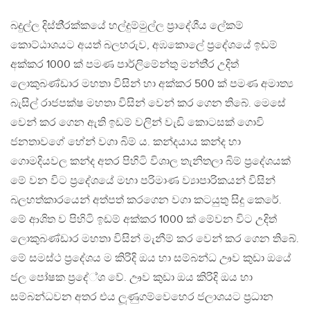
බදුල්ල දිස්ති‍්‍රක්කයේ හල්දුම්මුල්ල ප‍්‍රාදේශීය ලේකම්
කොට්ඨාශයට අයත් බලහරුව, අඹකොලේ ප‍්‍රදේශයේ ඉඩම්
අක්කර 1000 ක් පමණ පාර්ලිමේන්තු මන්ති‍්‍ර උදිත්
ලොකුබණ්ඩාර මහතා විසින් හා අක්කර 500 ක් පමණ අමාත්‍ය
බැසිල් රාජපක්ෂ මහතා විසින් වෙන් කර ගෙන තිබේ. මෙසේ
වෙන් කර ගෙන ඇති ඉඩම් වලින් වැඩි කොටසක් ගොවි
ජනතාවගේ හේන් වගා බිම් ය. කන්දයාය කන්ද හා
ගොමදියවල කන්ද අතර පිහිටි විශාල තැනිතලා බිම් ප‍්‍රදේශයක්
මේ වන විට ප‍්‍රදේශයේ මහා පරිමාණ ව්‍යාපාරිකයන් විසින්
බලහත්කාරයෙන් අත්පත් කරගෙන වගා කටයුතු සිදු කෙරේ.
මේ ආශිත ව පිහිටි ඉඩම් අක්කර 1000 ක් මේවන විට උදිත්
ලොකුබණ්ඩාර මහතා විසින් මැනීම් කර වෙන් කර ගෙන තිබේ.
මේ සමස්ථ ප‍්‍රදේශය ම කිරිදි ඔය හා සම්බන්ධ ඌව කුඩා ඔයේ
ජල පෝෂක ප‍්‍රදේ්ශ වේ. ඌව කුඩා ඔය කිරිදි ඔය හා
සම්බන්ධවන අතර එය ලූණුගම්වෙහෙර ජලාශයට ප‍්‍රධාන