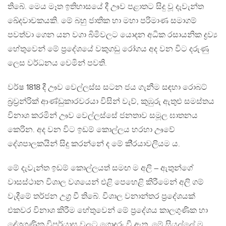
තිබේ. මෙය මෑත ඉතිහාසයේ දී ඌව පළාතට සිදු වූ දැවැන්ත
ඛේදවාචකයකි. මේ බහු ජාතික හා මහා පරිමාණ සමාගම්
පවත්වා ගෙන යන වගා බිමිවලට යොදන අධික රසායනික ද්‍රව්‍ය
හේතුවෙන් මේ ප‍්‍රදේශයේ වකුගඩු රෝගය අද වන විට දරුණු
ලෙස වර්ධනය වෙමින් පවති.
වර්ෂ 1818 දී ඌව වෙල්ලස්ස සටන ජය ගැනීම සඳහා රොබට්
බ‍්‍රව‍්‍රන්රික් ආණ්ඩුකාරවරයා විසින් වැව්, කුඹුරු ඇතුළු සමස්තය
විනාශ කරමින් ඌව වෙල්ලස්සේ ජනතාව සමූල ඝාතනය
කෙරින. අද වන විට ඉඩම් කොල්ලය හරහා ඌවේ
දේශපාලකයින් සිදු කරන්නේ ද මේ කි‍්‍රයාවලියම ය.
මේ දැවැන්ත ඉඩම් කොල්ලයත් සමඟ ම අලි – ඇතුන්ගේ
වාසස්ථාන විශාල වශයෙන් එළි පෙහෙළි කිරීමෙන් අලි ගම්
වැදීමේ තර්ජන උග‍්‍ර වී තිබේ. විශාල වනාන්තර ප‍්‍රදේශයක්
එකවර විනාශ කිරීම හේතුවෙන් මේ ප‍්‍රදේශය කාලගුණික හා
දේශගුණික විපර්යාස වලට ගොදුරු වී ඇත. මේ සියල්ලේ ම