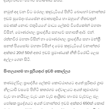
දියදහරාවන් මනාව පෝෂණය කරයි.
නමුත් අද වන විට මරගල කදුවැටියේ පිහිටි බොහෝ වනාන්තර
ඉඩම් සුමේදා ජයසේන අමාත්‍යතුමිය හා ඔහුගේ හිතවතුන්
පමණක් නොව එතුමියගේ මාධ්‍ය ලේකම් විජේකෝන් මහතා
විසින්, මොණරාගල ප‍්‍රාදේශීය සභාවේ සභාපති ආර්. එන්.
රත්නවීර මහතා විසින් හා මොණරාගල ප‍්‍රාදේශීය සභා මන්ත‍්‍රී
සනත් පියසෝම මහතා විසින් ද මෙම කදුවැටියේ වනාන්තර
අක්කර 20ත් 50ත් අතර ඉඩම් ප‍්‍රමාණයක් නීති විරෝධී ලෙස
අල්ලා ගෙන සිටී.
සිංහලයාගම හා සූරියආර ඉඩම් කොල්ලය
තණමල්විල ප‍්‍රාදේශීය ලේකම් කොට්ඨාශයට අයත් සූරිආර ග‍්‍රාම
නිලධාරි වසමේ පිහිටි කතරගම දේවාලයට අයත් කුමාරගම
වැව හා නයිවල වැව යන වැව් ආශ‍්‍රිතව හා එම වැව්වල ජල
පෝෂක ප‍්‍රදේශයට අයත් වනාන්තර ඉඩම් අක්කර 650ක් කොස්