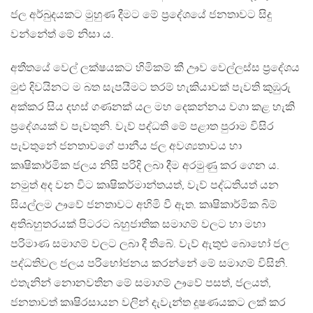
ජල අර්බුදයකට මුහුණ දීමට මේ ප‍්‍රදේශයේ ජනතාවට සිදු
වන්නේත් මේ නිසා ය.
අතීතයේ වෙල් ලක්ෂයකට හිමිකම් කී ඌව වෙල්ලස්ස ප‍්‍රදේශය
මුළු දිවයිනට ම බත සැපයීමට තරම් හැකියාවක් පැවති කුඹුරු
අක්කර සිය දහස් ගණනක් යල මහ දෙකන්නය වගා කළ හැකි
ප‍්‍රදේශයක් ව පැවතුනි. වැව් පද්ධති මේ පළාත පුරාම විසිර
පැවතුනේ ජනතාවගේ පානීය ජල අවශ්‍යතාවය හා
කෘෂිකාර්මික ජලය නිසි පරිදි ලබා දීම අරමුණු කර ගෙන ය.
නමුත් අද වන විට කෘෂිකර්මාන්තයත්, වැව් පද්ධතියත් යන
සියල්ලම ඌවේ ජනතාවට අහිමි වී ඇත. කෘෂිකාර්මික බිම්
අතිබහුතරයක් පිටරට බහුජාතික සමාගම් වලට හා මහා
පරිමාණ සමාගම් වලට ලබා දී තිබේ. වැව් ඇතුළු බොහෝ ජල
පද්ධතිවල ජලය පරිභෝජනය කරන්නේ මේ සමාගම් විසිනි.
එතැනින් නොනවතින මේ සමාගම් ඌවේ පසත්, ජලයත්,
ජනතාවත් කෘෂිරසායන වලින් දැවැන්ත දූෂණයකට ලක් කර