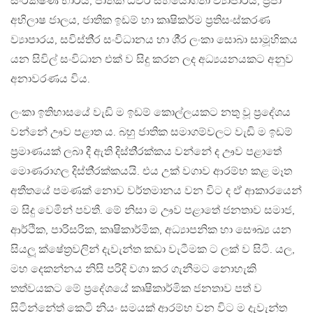
සංරක්ෂණ භාරය, ජාතික ධීවර සහයෝගීතා ව්‍යාපාරය, ප‍්‍රජා
අභිලාෂ ජාලය, ජාතික ඉඩම් හා කෘෂිකර්ම ප‍්‍රතිසංස්කරණ
ව්‍යාපාරය, සවිස්ති‍්‍ර සංවිධානය හා ශී‍්‍ර ලංකා සොබා සාමූහිකය
යන සිවිල් සංවිධාන එක් ව සිදු කරන ලද අධ්‍යයනයකට අනුව
අනාවරණය විය.
ලංකා ඉතිහාසයේ වැඩි ම ඉඩම් කොල්ලයකට නතු වූ ප‍්‍රදේශය
වන්නේ ඌව පළාත ය. බහු ජාතික සමාගම්වලට වැඩි ම ඉඩම්
ප‍්‍රමාණයක් ලබා දී ඇති දිස්ති‍්‍රක්කය වන්නේ ද ඌව පළාතේ
මොණරාගල දිස්ති‍්‍රක්කයයි. එය උක් වගාව ආරම්භ කළ මෑත
අතීතයේ පමණක් නොව වර්තමානය වන විට ද ඒ ආකාරයෙන්
ම සිදු වෙමින් පවතී. මේ නිසා ම ඌව පළාතේ ජනතාව සමාජ,
ආර්ථික, පාරිසරික, කෘෂිකාර්මික, අධ්‍යාපනික හා සෞඛ්‍ය යන
සියලූ ක්ෂේත‍්‍රවලින් දැවැන්ත කඩා වැටීමක ට ලක් ව සිටි. යල,
මහ දෙකන්නය නිසි පරිදි වගා කර ගැනීමට නොහැකි
තත්වයකට මේ ප‍්‍රදේශයේ කෘෂිකාර්මික ජනතාව පත් ව
සිටින්නේත් කෙටි නියං සමයක් ආරම්භ වන විට ම දැවැන්ත