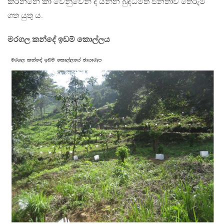
කරන්නේ කා වෙනුවෙන් ද යන්න බුද්ධිමත් ජනතාව තේරුම්
ගත යුතු ය.
මරගල කන්දේ ඉඩම් කොල්ලය