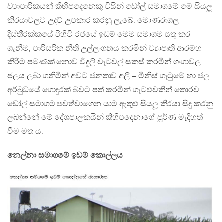
ව්‍යාපාරිකයන් කිහිපදෙනෙකු විසින් ඩෝල් සමාගමේ මේ සියලූ
කි‍්‍රයාවලට උදව් උපකාර කරනු ලැබේ. මොණරාගල
දිස්ති‍්‍රක්කයේ පිහිටි රජයේ ඉඩම් මෙම සමාගම සතු කර
ගැනීම, පාරිසරික නීති උල්ලංගනය කරමින් ව්‍යාපෘති ආරම්භ
කිරීම පමණක් නොව විදුලි වැටවල් සකස් කරමින් ගංගාවල
ජලය ලබා ගනිමින් අවට ජනතාව අලි – මිනිස් ගැටුමේ හා ජල
අර්බුධයේ ගොදුරක් බවට පත් කරමින් ගැටළුවකින් තොරව
ඩෝල් සමාගම පවත්වාගෙන යාම ඇතුළු සියලූ කි‍්‍රයා සිදු කරනු
ලබන්නේ මේ දේශපාලකයින් කිහිපදෙනාගේ පූර්ණ මැදිහත්
වීම මත ය.
නෙල්නා සමාගමේ ඉඩම් කොල්ලය