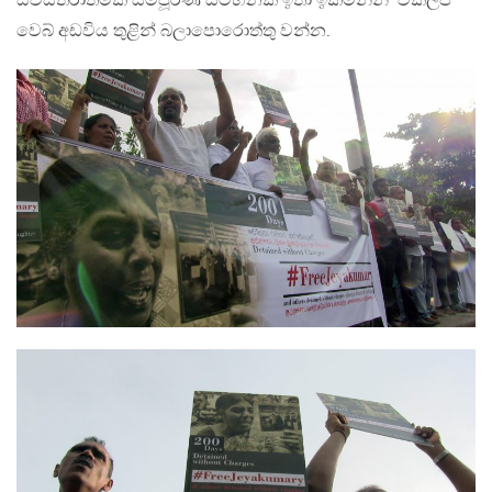
සවිස්තරාත්මක සම්පූර්ණ සටහනක් ඉතා ඉක්මනින් ‘විකල්ප‘
වෙබ් අඩවිය තුළින් බලාපොරොත්තු වන්න.