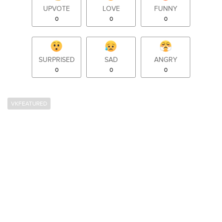
UPVOTE
LOVE
FUNNY
0
0
0
SURPRISED
SAD
ANGRY
0
0
0
VKFEATURED