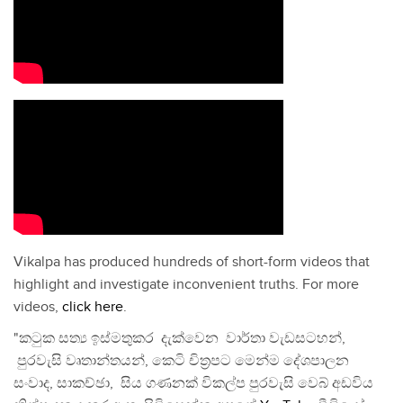
Vikalpa has produced hundreds of short-form videos that
highlight and investigate inconvenient truths. For more
videos,
click here
.
"කටුක සත්‍ය ඉස්මතුකර දැක්වෙන වාර්තා වැඩසටහන්,
පුරවැසි වෘතාන්තයන්, කෙටි චිත්‍රපට මෙන්ම දේශපාලන
සංවාද, සාකච්ඡා, සිය ගණනක් විකල්ප පුරවැසි වෙබ් අඩවිය