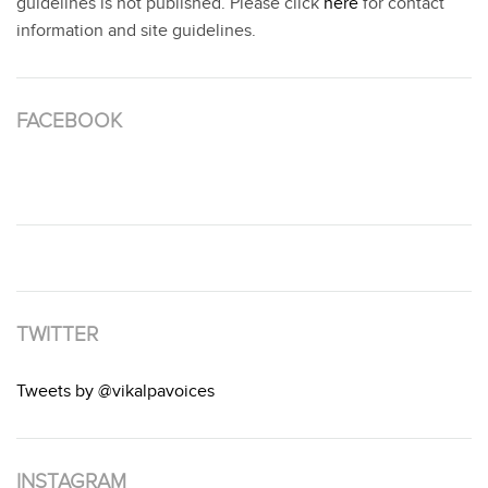
guidelines is not published. Please click
here
for contact
information and site guidelines.
FACEBOOK
TWITTER
Tweets by @vikalpavoices
INSTAGRAM