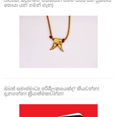
රාජ්‍යක, ඔවුන්ගේ මතකයන් සමග සත්‍ය සහ යුක්තිය
සොයා යන ගමන් ගැන)
ඔබත් සමාජමාධ්‍ය පරිශීලකයෙක්ද? කියවන්න!
දැනගන්න! ක්‍රියාත්මකවන්න!