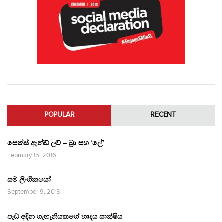
POPULAR
RECENT
සෙක්ස් ඇන්ඩ් ලව් – බ්‍රා සහ ‘ලේ’
February 15, 2016
සම ලිංගිකයෝ
September 9, 2013
පෑඩ් අඳින ගැහැනියකගේ හෘදය සාක්ෂිය