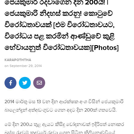
ජෙයකුමාරි රදවාගෙන දින 200යි! |
ජෙයකුමාරි නිදහස් කරනු! කොටුවේ
විරෝධතාවයක් [එම විරෝධතාවයට,
විරෝධය පළ කරමින් ආණ්ඩුවේ කුළි
හේවායනුත් විරෝධතාවයක][Photos]
KARAPOTHTHA
on
September 29, 2014
2014 මාර්තු මස 13 වන දින ආරක්ෂක අංශ විසින් ජෙයකුමාරි
බාලෙන්ද්‍රන් අත්අඩංගුවට ගෙන අදට දින 200ක් ගතවෙයි.
මේ දින 200ය තුළ ඇයට කිසිදු චෝදනාවක් ඉදිරිපත් නොකර
බූස්ස රැදවුම් කදවුරේ රදවා ගෙන සිටින කිලිනොච්චියේ