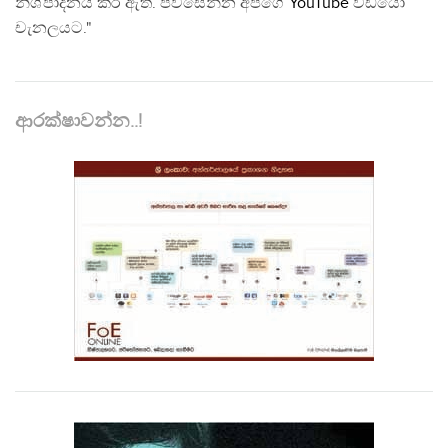
නිශ්පාදනය කර ඇත. පිවිසෙන්න අපගේ
YouTube
වීඩියෝ
චැනලයට."
ආරක්ෂාවන්න..!