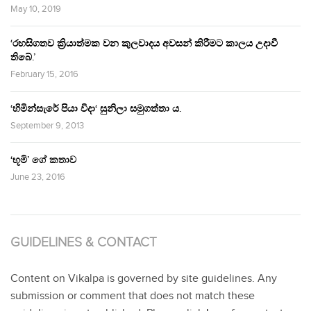
May 10, 2019
‘රහසිගතව ක්‍රියාත්මක වන කුලවාදය අවසන් කිරීමට කාලය උදාවී
තිබේ.’
February 15, 2016
‘හිමින්සැරේ පියා විදා‘ සුනිලා සමුගත්තා ය.
September 9, 2013
‘භූමි’ ගේ කතාව
June 23, 2016
GUIDELINES & CONTACT
Content on Vikalpa is governed by site guidelines. Any
submission or comment that does not match these