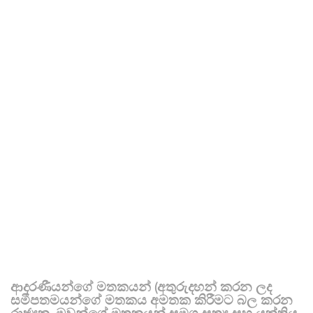
ආදරණීයන්ගේ මතකයන් (අතුරුදහන් කරන ලද
සමීපතමයන්ගේ මතකය අමතක කිරීමට බල කරන