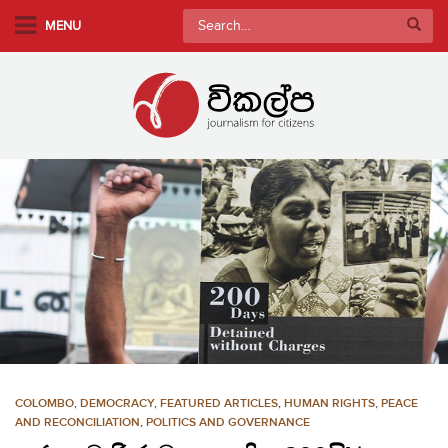
S
Search
MENU
k
for:
i
p
t
o
m
a
i
n
c
o
n
t
e
n
COLOMBO
,
DEMOCRACY
,
FEATURED ARTICLES
,
HUMAN RIGHTS
,
PEACE
t
AND RECONCILIATION
,
POLITICS AND GOVERNANCE