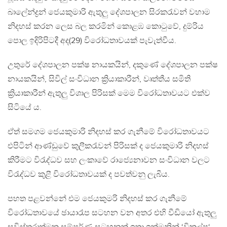
බාලේන්ද්‍රන් ජෙයකුමාරි ඇතුලු දේශපාලන සිරකරැවන් වහාම
නිදහස් කරන ලෙස බල කරමින් කොළඹ කොටුවේ, දුම්රිය
පොල ඉදිරිපිටදී අද(29) විරෝධතාවයක් පැවැත්වීය.
උතුරේ දේශපාලන පක්ෂ නායකයින්, දකුණේ දේශපාලන පක්ෂ
නායකයින්, සිවිල් සංවිධාන ක්‍රියාකාරීන්, වෘත්තීය සමිති
ක්‍රියාකාරීන් ඇතුලු විශාල පිරිසක් මෙම විරෝධතාවයට එක්ව
සිටියේ ය.
ඒත් සමගම ජෙයකුමාරි නිදහස් කර ගැනීමේ විරෝධතාවයට
එපිටින් ආණ්ඩුවේ කුලීකරැවන් පිරිසක් ද ජෙයකුමාරි නිදහස්
කිරීමට විරැද්ධව සහ ලංකාවේ රාජ්‍යෙනාවන සංවිධාන වලට
විරැද්ධව කුළී විරෝධතාවයක් ද පවත්වනු ලැබීය.
පහත පළවන්නේ එම ජෙයකුමරි නිදහස් කර ගැනීමේ
විරෝධතාවයේ ඡායාරෑප සටහන වන අතර එහි වීඩියෝ ඇතුලු