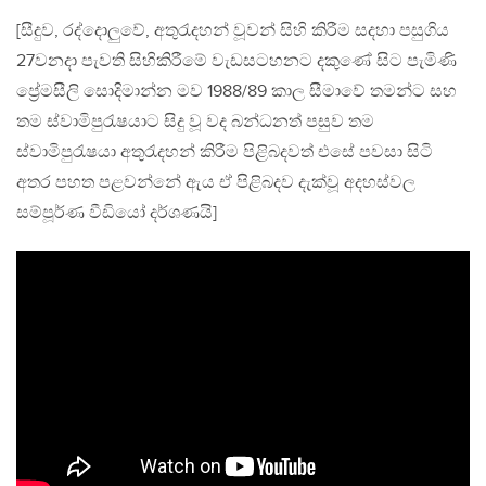
[සීදුව, රද්දොලුවේ, අතුරැදහන් වූවන් සිහි කිරීම සදහා පසුගිය
27වනදා පැවති සිහිකිරීමේ වැඩසටහනට දකුණේ සිට පැමිණි
ප්‍රේමසීලි සොදිමාන්න මව 1988/89 කාල සීමාවේ තමන්ට සහ
තම ස්වාමිපුරැෂයාට සිදු වූ වද බන්ධනත් පසුව තම
ස්වාමිපුරැෂයා අතුරැදහන් කිරීම පිළිබදවත් එසේ පවසා සිටි
අතර පහත පළවන්නේ ඇය ඒ පිළිබදව දැක්වූ අදහස්වල
සම්පූර්ණ වීඩියෝ දර්ශණයි]