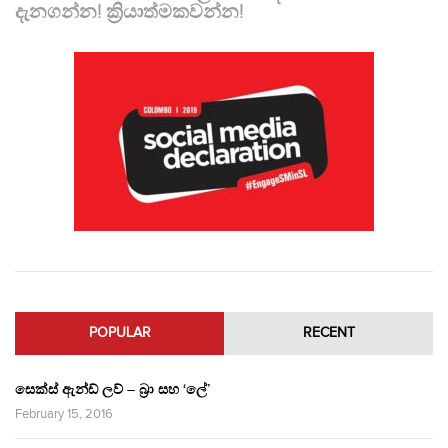
දැනගන්න! ක්‍රියාත්මකවන්න!
POPULAR
RECENT
සෙක්ස් ඇන්ඩ් ලව් – බ්‍රා සහ ‘ලේ’
February 15, 2016