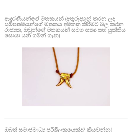
ආදරණීයන්ගේ මතකයන් (අතුරුදහන් කරන ලද
සමීපතමයන්ගේ මතකය අමතක කිරීමට බල කරන
රාජ්‍යක, ඔවුන්ගේ මතකයන් සමග සත්‍ය සහ යුක්තිය
සොයා යන ගමන් ගැන)
ඔබත් සමාජමාධ්‍ය පරිශීලකයෙක්ද? කියවන්න!