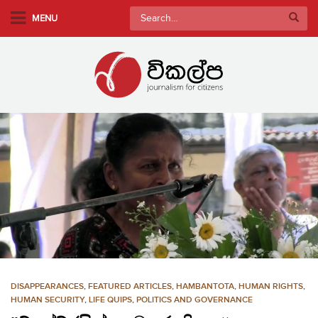
S
Search
MENU
k
for:
i
p
t
o
m
a
i
n
c
o
n
t
e
n
DISAPPEARANCES
,
FEATURED ARTICLES
,
HAMBANTOTA
,
HUMAN RIGHTS
,
t
HUMAN SECURITY
,
LIFE QUIPS
,
POLITICS AND GOVERNANCE