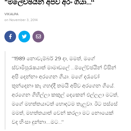
”ම්ලේච්ඡයින් අපව අරං ගියා…‘‘
VIKALPA
on
November 3, 2014
‘‘1989 නොවැම්බර් 29 දා, මමත්, මගේ
ස්වාමිපුරැෂයාත් මාමාඩලේ …ම්ලේච්ඡයින් විසින්
අපි දෙන්නා අරගෙන ගියා. මගේ දරැවෝ
තුන්දෙනා කෑ ගහද්දී තමයි අපිව අරගෙන ගියේ.
අරගෙන ගිහිල්ලා කකුල් දෙකෙන් එල්ලලා මටත්,
මගේ මහත්තයාටත් හොදටම තැලුවා. ඊට පස්සේ
මමත්, මහත්තයාත් වෙන් කරලා මට නොයෙක්
වද හිංසා දුන්නා….මට…‘‘