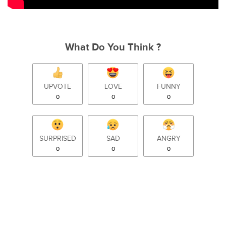
What Do You Think ?
UPVOTE
LOVE
FUNNY
0
0
0
SURPRISED
SAD
ANGRY
0
0
0