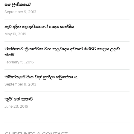
සම ලිංගිකයෝ
September 9, 2013
පෑඩ් අඳින ගැහැනියකගේ හෘදය සාක්ෂිය
May 10, 2019
‘රහසිගතව ක්‍රියාත්මක වන කුලවාදය අවසන් කිරීමට කාලය උදාවී
තිබේ.’
February 15, 2016
‘හිමින්සැරේ පියා විදා‘ සුනිලා සමුගත්තා ය.
September 9, 2013
‘භූමි’ ගේ කතාව
June 23, 2016