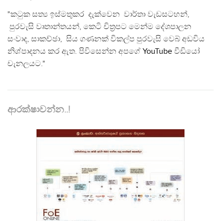
"කටුක සත්‍ය ඉස්මතුකර දැක්වෙන වාර්තා වැඩසටහන්,
පුරවැසි වෘතාන්තයන්, කෙටි චිත්‍රපට මෙන්ම දේශපාලන
සංවාද, සාකච්ඡා, සිය ගණනක් විකල්ප පුරවැසි වෙබ් අඩවිය
නිශ්පාදනය කර ඇත. පිවිසෙන්න අපගේ
YouTube
වීඩියෝ
චැනලයට."
ආරක්ෂාවන්න..!