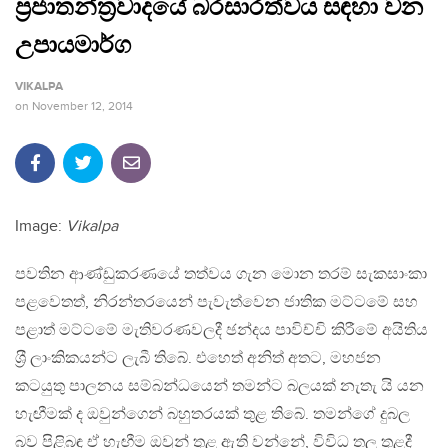
ප‍්‍රජාතන්ත්‍ර​වාදයේ බරසාරත්වය සඳහා වන
උපායමාර්ග
VIKALPA
on
November 12, 2014
Image:
Vikalpa
පවතින ආණ්ඩුකරණයේ තත්වය ගැන මොන තරම් සැකසාංකා
පළවෙතත්, නිරන්තරයෙන් පැවැත්වෙන ජාතික මට්ටමේ සහ
පළාත් මට්ටමේ මැතිවරණවලදී ඡන්දය පාවිච්චි කිරීමේ අයිතිය
ශ‍්‍රී ලාංකිකයන්ට ලැබී තිබේ. එහෙත් අනිත් අතට, මහජන
කටයුතු පාලනය සම්බන්ධයෙන් තමන්ට බලයක් නැතැ යි යන
හැඟීමක් ද ඔවුන්ගෙන් බහුතරයක් තුළ තිබේ. තමන්ගේ දුබල
බව පිළිබඳ ඒ හැඟීම ඔවුන් තුළ ඇති වන්නේ, විවිධ තල තුළදී