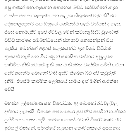
පසු ගණන් නොගැනෙන කෙනෙකු බවට පත්වන්නේ නැත.
එසේම ජනතා කැමැත්ත නොසළකා හිතුමතේ වැඩ කිරීමට
දේශපාලඥයාට සහ ඔහුගේ ගැත්තන්ට හැකි වන්නේ ද නැත.
එසේ නොමැතිව අපේ රටවල මෙන් කටයුතු සිද්ධ වුණොත්,
විවිධ කාරණා සම්බන්ධයෙන් ජනතාව නොසන්සුන් විය
හැකිය. තමන්ගේ අදහස් පාලකයන්ට දැනවීමේ විධිමත්
ක‍්‍රමයක් නැති වන විට ඔවුන් සාහසික වන්නට ද පුලූවන.
කාර්මික නීති යටතේ ඇති කොට තිබෙන වෘත්තීය සමිති හරහා
සේවකයන්ට බොහෝ වාසි අත්වී තිබෙන බව අපි කවුරුත්
දනිමු. එසේම කාර්මික ලෝකයේ සාමය ද ඒ මගින් ආරක්ෂා
වෙයි.
මහජන උද්ඝෝෂණ සහ විරෝධතා අද බොහෝ රටවල්වල
දක්නට ලැබෙයි. විටෙක මේ ව්‍යාපාර ප‍්‍රචණ්ඩ වෙමින් හානිකර
ප‍්‍රතිවිපාක ගෙන දෙයි. සාමාන්‍යයෙන් එවැනි විරෝධතාවන්ට
ඉවහල් වන්නේ, සමාජයේ සෑහෙන කොටසකගේ අසහනය