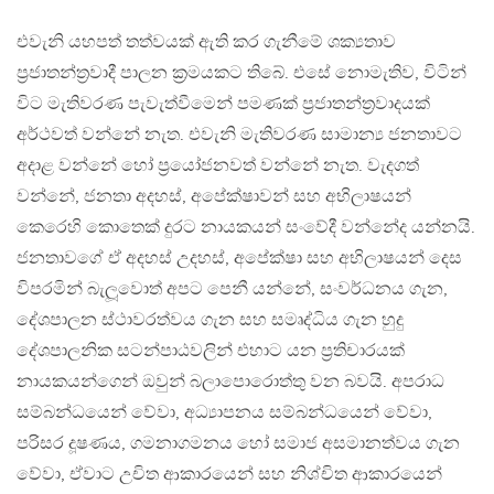
එවැනි යහපත් තත්වයක් ඇති කර ගැනීමේ ශක්‍යතාව
ප‍්‍රජාතන්ත‍්‍රවාදී පාලන ක‍්‍රමයකට තිබේ. එසේ නොමැතිව, විටින්
විට මැතිවරණ පැවැත්වීමෙන් පමණක් ප‍්‍රජාතන්ත‍්‍රවාදයක්
අර්ථවත් වන්නේ නැත. එවැනි මැතිවරණ සාමාන්‍ය ජනතාවට
අදාළ වන්නේ හෝ ප‍්‍රයෝජනවත් වන්නේ නැත. වැදගත්
වන්නේ, ජනතා අදහස්, අපේක්ෂාවන් සහ අභිලාෂයන්
කෙරෙහි කොතෙක් දුරට නායකයන් සංවේදී වන්නේද යන්නයි.
ජනතාවගේ ඒ අදහස් උදහස්, අපේක්ෂා සහ අභිලාෂයන් දෙස
විපරමින් බැලූවොත් අපට පෙනී යන්නේ, සංවර්ධනය ගැන,
දේශපාලන ස්ථාවරත්වය ගැන සහ සමෘද්ධිය ගැන හුදු
දේශපාලනික සටන්පාඨවලින් එහාට යන ප‍්‍රතිචාරයක්
නායකයන්ගෙන් ඔවුන් බලාපොරොත්තු වන බවයි. අපරාධ
සම්බන්ධයෙන් වේවා, අධ්‍යාපනය සම්බන්ධයෙන් වේවා,
පරිසර දූෂණය, ගමනාගමනය හෝ සමාජ අසමානත්වය ගැන
වේවා, ඒවාට උචිත ආකාරයෙන් සහ නිශ්චිත ආකාරයෙන්