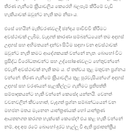
තීරණ ගැනීමේ ක‍්‍රියාවලිය කෙරෙහි බලපෑම් කිරීමේ වැඩි
හැකියාවක් ඔවුන්ට නැති කම නිසා ය.
එසේ හෙයින් මැතිවරණවලදී ඡන්දය පාවිච්චි කිරීමට
අවස්ථාවක් ලැබීම, වැදගත් කාරණා සම්බන්ධයෙන් තම අදහස්
උදහස් සහ අභිමතයන් දන්වා සිටීම සඳහා වන අවස්ථාවක්
ඔවුන්ට නැති කමට ආදේශකයක් වන්නේ නැත. බොහෝ විට
ප‍්‍රසිද්ධ විරෝධතාවන්ට සහ උද්ඝෝෂණවලට හේතුවන්නේ
එවැනි අවස්ථාවක් නැති කම ය. ඒ තත්වය තුළ මතුවන ප‍්‍රශ්නය
වන්නේ: තීරණ ගැනීමේ ක‍්‍රියාවලිය තුළ පුරවැසියන්ගේ අදහස්
උදහස් සහ වරණයන් සැලකිල්ලට ගැනීමට ප‍්‍රතිපත්ති
සම්පාදකයන්ට හැකි වන්නේ කෙසේද යන්නයි. වෙනත්
වචනවලින් කිවහොත්, වැදගත් ප‍්‍රශ්න සම්බන්ධයෙන් වන
මහජන මතය මැනෙන යාන්ත‍්‍රණයක් හෝ යාන්ත‍්‍රණ
ආයතනගත කරගත හැක්කේ කෙසේද? එය කළ හැකි වන්නේ
නම්, අද අප රටේ බොහෝ දුරට හෑල්ලූ වී ඇති ප‍්‍රජාතන්ත‍්‍රීය