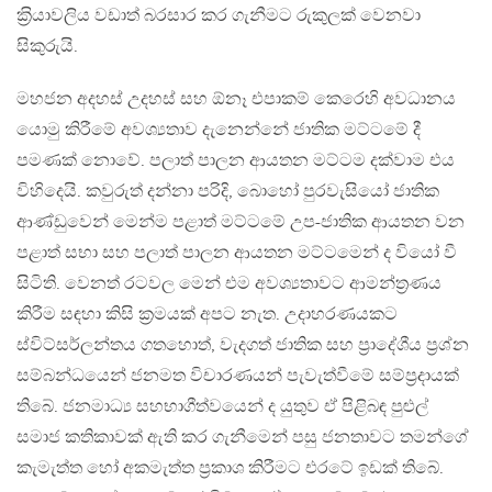
ක‍්‍රියාවලිය වඩාත් බරසාර කර ගැනීමට රුකුලක් වෙනවා
සිකුරුයි.
මහජන අදහස් උදහස් සහ ඕනෑ එපාකම් කෙරෙහි අවධානය
යොමු කිරීමේ අවශ්‍යතාව දැනෙන්නේ ජාතික මට්ටමේ දී
පමණක් නොවේ. පලාත් පාලන ආයතන මට්ටම දක්වාම එය
විහිදෙයි. කවුරුත් දන්නා පරිදි, බොහෝ පුරවැසියෝ ජාතික
ආණ්ඩුවෙන් මෙන්ම පළාත් මට්ටමේ උප-ජාතික ආයතන වන
පළාත් සභා සහ පලාත් පාලන ආයතන මට්ටමෙන් ද වියෝ වී
සිටිති. වෙනත් රටවල මෙන් එම අවශ්‍යතාවට ආමන්ත‍්‍රණය
කිරීම සඳහා කිසි ක‍්‍රමයක් අපට නැත. උදාහරණයකට
ස්විට්සර්ලන්තය ගතහොත්, වැදගත් ජාතික සහ ප‍්‍රාදේශීය ප‍්‍රශ්න
සම්බන්ධයෙන් ජනමත විචාරණයන් පැවැත්වීමේ සම්ප‍්‍රදායක්
තිබේ. ජනමාධ්‍ය සහභාගීත්වයෙන් ද යුතුව ඒ පිළිබඳ පුළුල්
සමාජ කතිකාවක් ඇති කර ගැනීමෙන් පසු ජනතාවට තමන්ගේ
කැමැත්ත හෝ අකමැත්ත ප‍්‍රකාශ කිරීමට එරටේ ඉඩක් තිබේ.