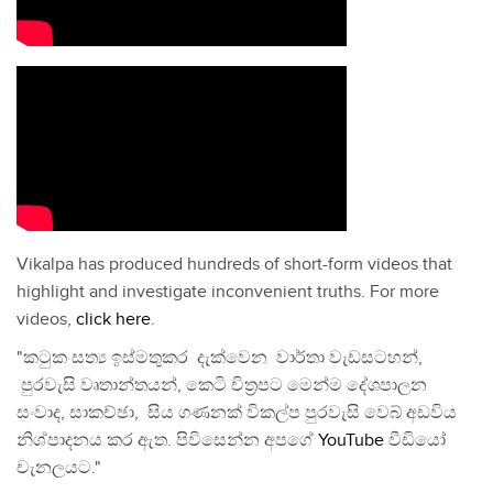
Vikalpa has produced hundreds of short-form videos that
highlight and investigate inconvenient truths. For more
videos,
click here
.
"කටුක සත්‍ය ඉස්මතුකර දැක්වෙන වාර්තා වැඩසටහන්,
පුරවැසි වෘතාන්තයන්, කෙටි චිත්‍රපට මෙන්ම දේශපාලන
සංවාද, සාකච්ඡා, සිය ගණනක් විකල්ප පුරවැසි වෙබ් අඩවිය
නිශ්පාදනය කර ඇත. පිවිසෙන්න අපගේ
YouTube
වීඩියෝ
චැනලයට."