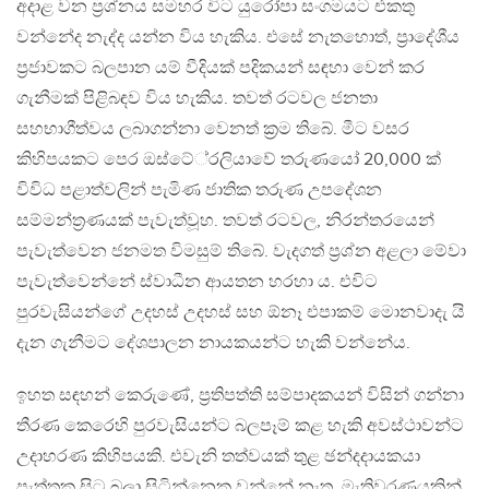
අදාළ වන ප‍්‍රශ්නය සමහර විට යුරෝපා සංගමයට එකතු
වන්නේද නැද්ද යන්න විය හැකිය. එසේ නැතහොත්, ප‍්‍රාදේශීය
ප‍්‍රජාවකට බලපාන යම් වීදියක් පදිකයන් සඳහා වෙන් කර
ගැනීමක් පිළිබඳව විය හැකිය. තවත් රටවල ජනතා
සහභාගීත්වය ලබාගන්නා වෙනත් ක‍්‍රම තිබේ. මීට වසර
කිහිපයකට පෙර ඔස්ටේ‍්‍රලියාවේ තරුණයෝ 20,000 ක්
විවිධ පළාත්වලින් පැමිණ ජාතික තරුණ උපදේශන
සම්මන්ත‍්‍රණයක් පැවැත්වූහ. තවත් රටවල, නිරන්තරයෙන්
පැවැත්වෙන ජනමත විමසුම් තිබේ. වැදගත් ප‍්‍රශ්න අළලා මේවා
පැවැත්වෙන්නේ ස්වාධීන ආයතන හරහා ය. එවිට
පුරවැසියන්ගේ උදහස් උදහස් සහ ඕනෑ එපාකම් මොනවාදැ යි
දැන ගැනීමට දේශපාලන නායකයන්ට හැකි වන්නේය.
ඉහත සඳහන් කෙරුණේ, ප‍්‍රතිපත්ති සම්පාදකයන් විසින් ගන්නා
තීරණ කෙරෙහි පුරවැසියන්ට බලපෑම් කළ හැකි අවස්ථාවන්ට
උදාහරණ කිහිපයකි. එවැනි තත්වයක් තුළ ඡන්දදායකයා
පැත්තක සිට බලා සිටින්නෙකු වන්නේ නැත. මැතිවරණයකින්