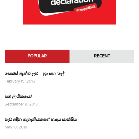
POPULAR
RECENT
සෙක්ස් ඇන්ඩ් ලව් – බ්‍රා සහ ‘ලේ’
February 15, 2016
සම ලිංගිකයෝ
September 9, 2013
පෑඩ් අඳින ගැහැනියකගේ හෘදය සාක්ෂිය
May 10, 2019