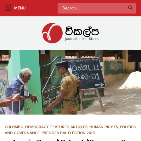
S
Search
MENU
k
for:
i
p
t
o
m
a
i
n
c
o
n
t
e
n
COLOMBO
,
DEMOCRACY
,
FEATURED ARTICLES
,
HUMAN RIGHTS
,
POLITICS
t
AND GOVERNANCE
,
PRESIDENTIAL ELECTION 2015