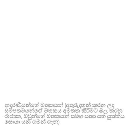
ආදරණීයන්ගේ මතකයන් (අතුරුදහන් කරන ලද
සමීපතමයන්ගේ මතකය අමතක කිරීමට බල කරන
රාජ්‍යක, ඔවුන්ගේ මතකයන් සමග සත්‍ය සහ යුක්තිය
සොයා යන ගමන් ගැන)