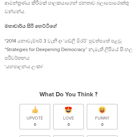
ආමන්ත‍්‍රණය කිරීමක් පාලකයාගෙන් ජනතාව බලාපොරොත්තු
වන්නේය.
මහාචාර්ය සිරි හෙට්ටිගේ
*2014 නොවැම්බර් 3 වැනි දා ‘ඬේලි මිරර්’ පුවත්පතේ පළවූ
“Strategies for Deepening Democracy” නැමැති ලිපියේ සිංහල
පරිවර්තනය
‘යහපාලනය ලංකා’
What Do You Think ?
UPVOTE
LOVE
FUNNY
0
0
0