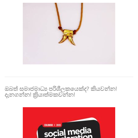
ඔබත් සමාජමාධ්‍ය පරිශීලකයෙක්ද? කියවන්න!
දැනගන්න! ක්‍රියාත්මකවන්න!