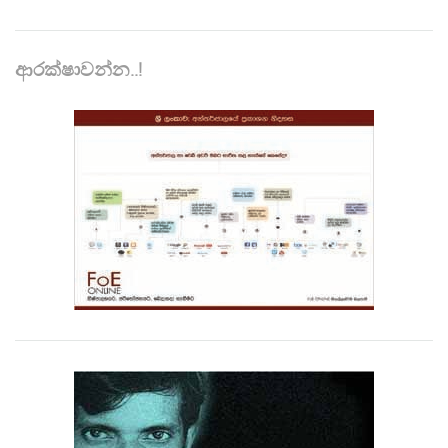
ආරක්ෂාවන්න..!