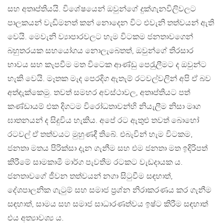
සහ අතෘප්තියයි. විශේෂයෙන් ඔවුන්ගේ දුක්ගැනවිලිවලට
පාලකයන් වැඩිමනත් කන් නොදෙන විට එවැනි තත්වයන් ඇති
වෙයි. මෙවැනි ව්‍යාපාරවලට හැම විටකම ජනතාවගෙන්
බහුතරයක සහයෝගය නොලැබෙතත්, ඔවුන්ගේ තිරසාර
භාවය සහ කැපවීම මත විටෙක ආණ්ඩු පෙරැුලීමට ද ඔවුන්ට
හැකි වෙයි. මෑතක මැද පෙරදිග ඇතැම් රටවල්වලින් අපි ඒ බව
අත්දැක්කෙමු. තවත් සමහර අවස්ථාවල, අතෘප්තියට පත්
කණ්ඩායම් එක දිගටම විරෝධතාවන්හි නියැලීම නිසා මෘග
ඝාතනයන් ද සිදුවිය හැකිය. අපේ රට ඇතුළු තවත් බොහෝ
රටවල් ඒ තත්වයට මුහුණදී තිබේ. එබැවින් හැම විටකම,
ජනතා මතය පිරික්සා දැන ගැනීම සහ එම ජනතා මත ඉදිරිපත්
කිරීමේ සාමකාමී මාර්ග පැවතීම රටකට වැඩදායක ය.
ජනතාවගේ ජීවන තත්වයන් නගා සිටුවීම සඳහාත්,
දේශපාලනික ගැටුම් සහ සමාජ ප‍්‍රශ්න නිරාකරණය කර ගැනීම
සඳහාත්, සාමය සහ සමාජ සාධාරණත්වය ඉෂ්ට කිරීම සඳහාත්
එය අත්‍යාවශ්‍ය ය.