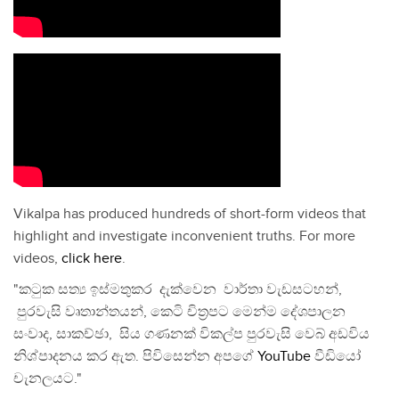
Vikalpa has produced hundreds of short-form videos that
highlight and investigate inconvenient truths. For more
videos,
click here
.
"කටුක සත්‍ය ඉස්මතුකර දැක්වෙන වාර්තා වැඩසටහන්,
පුරවැසි වෘතාන්තයන්, කෙටි චිත්‍රපට මෙන්ම දේශපාලන
සංවාද, සාකච්ඡා, සිය ගණනක් විකල්ප පුරවැසි වෙබ් අඩවිය
නිශ්පාදනය කර ඇත. පිවිසෙන්න අපගේ
YouTube
වීඩියෝ
චැනලයට."