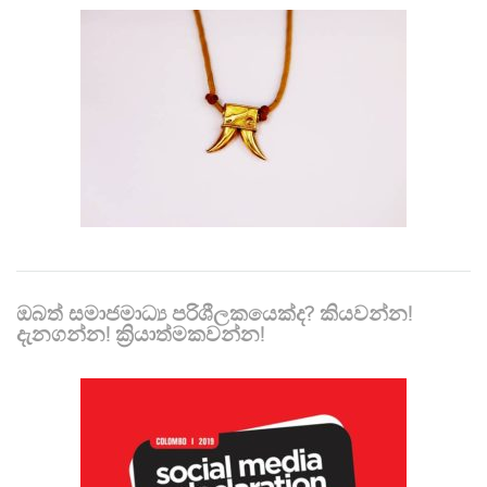
ඔබත් සමාජමාධ්‍ය පරිශීලකයෙක්ද? කියවන්න!
දැනගන්න! ක්‍රියාත්මකවන්න!