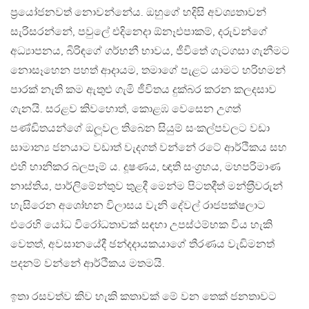
ප‍්‍රයෝජනවත් නොවන්නේය. ඔහුගේ හදිසි අවශ්‍යතාවන්
සැරිසරන්නේ, පවුලේ එදිනෙදා ඕනෑඑපාකම්, දරුවන්ගේ
අධ්‍යාපනය, බිරිඳගේ ගර්භනී භාවය, ජීවිතේ ගැටගසා ගැනීමට
නොසෑහෙන පහත් ආදායම, තමාගේ පැළට යාමට හරිහමන්
පාරක් නැති කම ඇතුළු ගැමි ජීවිතය දුක්බර කරන කලදසාව
ගැනයි. සරළව කිවහොත්, කොළඹ වෙසෙන උගත්
පණ්ඩිතයන්ගේ ඔලූවල තිබෙන සියුම් සංකල්පවලට වඩා
සාමාන්‍ය ජනයාට වඩාත් වැදගත් වන්නේ රටේ ආර්ථිකය සහ
එහි හානිකර බලපෑම් ය. දූෂණය, ඥාති සංග‍්‍රහය, මහපරිමාණ
නාස්තිය, පාර්ලිමේන්තුව තුළදී මෙන්ම පිටතදීත් මන්ත‍්‍රීවරුන්
හැසිරෙන අශෝභන විලාසය වැනි දේවල් රාජපක්ෂලාට
එරෙහි යෝධ විරෝධතාවක් සඳහා උපස්ථම්භක විය හැකි
වෙතත්, අවසානයේදී ඡන්දදායකයාගේ තීරණය වැඩිමනත්
පදනම් වන්නේ ආර්ථිකය මතමයි.
ඉතා රසවත්ව කිව හැකි කතාවක් මේ වන තෙක් ජනතාවට