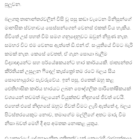
පුලූවන.
බලගතු තානාන්තරවලින් වීසි වූ පසු කඩා වැටෙන මිනිසුන්ගේ
මානසික ස්වභාවය සෙස්සන්ගෙන් වෙනස් එකක් විය හැකිය.
ජීවිතේ උස් පහත් වීම් සමග ගනුදෙනුවට ඔවුන් නිපුණ නැත.
සමහර විට එම වෙනස ඇත්තේ ඞී.එන්.ඒ. සංයුතියේ වීමට බැරි
කමක් නැත. කෙසේ වෙතත්, ඒ ගැන සොයා බැලීම
විද්‍යාඥයන්ට සහ පර්යේෂකයන්ට භාර කාර්යයකි. ජාත්‍යන්තර
කීර්තියක් උසුලන ෆිදෙල් කැස්ත්‍රෝ තම රටේ බලය සිය
සොහොයුරාට පැවරුවේය. ඉන් පසු, එතෙක් ඔහු කළ
ඓතිහාසික කාර්ය භාරයට ලබන පෞද්ගලික පාරිතෝෂිකයක්
වශයෙන් තවමත් බලයෙන් වියුක්තව නිදහසේ ජීවත් වෙයි.
එහෙත් එසේ නිදහසේ ඔහුට ජීවත් වීමට ලැබී ඇත්තේ ද, බලය
පිටස්තරයෙකුට නොව, තමාගේම මල්ලීගේ අතට මාරු වීම
නිසා බවත් මෙහි දී අප අමතක නොකළ යුතුය.
එයාකාරයේ දේශපාලනික ගතිකත්වයක් කෙරෙහි රාජපක්ෂලා