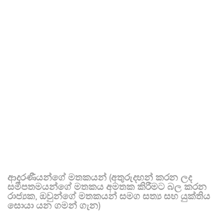
ආදරණීයන්ගේ මතකයන් (අතුරුදහන් කරන ලද
සමීපතමයන්ගේ මතකය අමතක කිරීමට බල කරන
රාජ්‍යක, ඔවුන්ගේ මතකයන් සමග සත්‍ය සහ යුක්තිය
සොයා යන ගමන් ගැන)