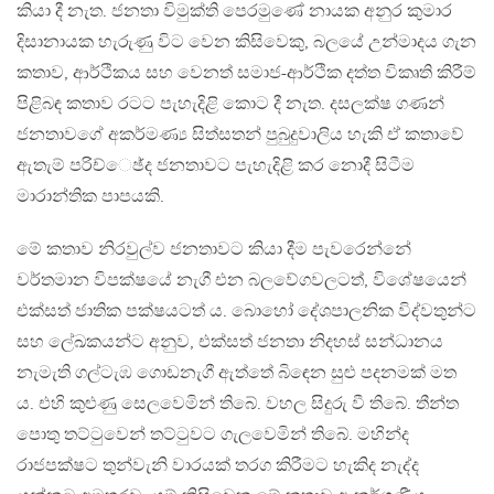
කියා දී නැත. ජනතා විමුක්ති පෙරමුණේ නායක අනුර කුමාර
දිසානායක හැරුණු විට වෙන කිසිවෙකු, බලයේ උන්මාදය ගැන
කතාව, ආර්ථිකය සහ වෙනත් සමාජ-ආර්ථික දත්ත විකෘති කිරීම්
පිළිබඳ කතාව රටට පැහැදිළි කොට දී නැත. දසලක්ෂ ගණන්
ජනතාවගේ අකර්මණ්‍ය සිත්සතන් පුබුදුවාලිය හැකි ඒ කතාවේ
ඇතැම් පරිච්ෙඡ්ද ජනතාවට පැහැදිළි කර නොදී සිටීම
මාරාන්තික පාපයකි.
මේ කතාව නිරවුල්ව ජනතාවට කියා දීම පැවරෙන්නේ
වර්තමාන විපක්ෂයේ නැගී එන බලවේගවලටත්, විශේෂයෙන්
එක්සත් ජාතික පක්ෂයටත් ය. බොහෝ දේශපාලනික විද්වතුන්ට
සහ ලේඛකයන්ට අනුව, එක්සත් ජනතා නිදහස් සන්ධානය
නැමැති ගල්ටැඹ ගොඩනැගී ඇත්තේ බිඳෙන සුළු පදනමක් මත
ය. එහි කුළුණු සෙලවෙමින් තිබේ. වහල සිදුරු වී තිබේ. තීන්ත
පොතු තට්ටුවෙන් තට්ටුවට ගැලවෙමින් තිබේ. මහින්ද
රාජපක්ෂට තුන්වැනි වාරයක් තරග කිරීමට හැකිද නැද්ද