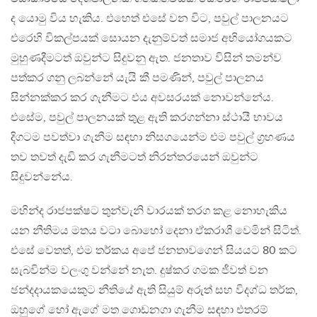
ද යොමු විය හැකිය. එහෙත් එසේ වන විට, පවුල් පාලනයට
එරෙහි විකල්පයක් සොයන දැනුම්වත් සමාජ අභියෝගයකට
මුහුණදීමටත් ඔවුන්ට සිදුවනු ඇත. ජනතාව විසින් තමන්ව
පත්කර ගනු ලබන්නේ යැයි කී පමණින්, පවුල් පාලනය
සින්නක්කර කර ගැනීමට එය අවසරයක් නොවන්නේය.
එසේම, පවුල් පාලනයක් තුළ ඇති කරගන්නා ස්ථායී භාවය
දිගටම පවත්වා ගැනීම සඳහා නිසගයෙන්ම එම පවුල් ග‍්‍රහණය
තව තවත් දැඩි කර ගැනීමටත් නිරන්තරයෙන් ඔවුන්ට
සිදුවන්නේය.
මහින්ද රාජපක්ෂට තුන්වැනි වාරයක් තරග කළ නොහැකිය
යන නීතිමය මතය වටා බොහෝ දෙනා ඒකරාශී වෙමින් සිටිත්.
එසේ වෙතත්, එම තර්කය අපේ ජනතාවගෙන් සියයට 80 කට
සැබවින්ම වලංගු වන්නේ නැත. දුෂ්කර ගමක ජීවත් වන
ඡන්දදායකයෙකුට නීතියේ ඇති සියුම් අරුත් සහ විදග්ධ තර්ක,
ඔහුගේ හෝ ඇගේ මත ගොඩනගා ගැනීම සඳහා එතරම්