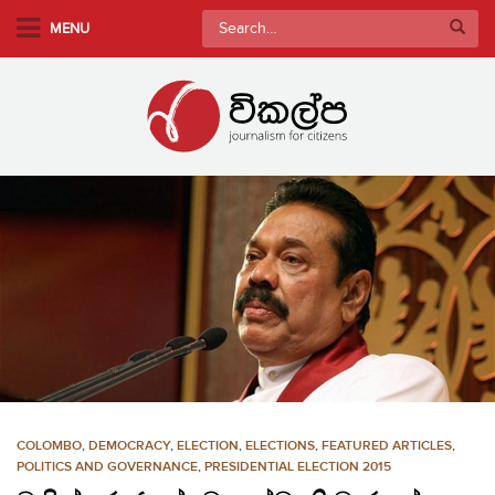
S
Search
MENU
k
for:
i
p
t
o
m
a
i
n
c
o
n
t
e
n
COLOMBO
,
DEMOCRACY
,
ELECTION
,
ELECTIONS
,
FEATURED ARTICLES
,
t
POLITICS AND GOVERNANCE
,
PRESIDENTIAL ELECTION 2015