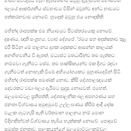
නිසග ස්වරූපය ගැන ඇත්තෙන්ම ඔවුහූ දැනුම්වත් නොවෙති.
බලයේ ආකර්ශනීය ස්වභාවය විසින් ඔවුන්ව අන්ධ භාවයට
පත්කරනවාම නොවේ. හුදෙක් ඔවුහූ එය නොදකිති.
මහින්ද රාජපක්ෂ එම නියාමයට පිටස්තරයෙකු නොවේ.
දූෂණය, ඥාති සංග‍්‍රහය, ව්‍යාජ දේශපේ‍්‍රමය සහ අදක්ෂතාව තුළ
එරී සිටින මේ පාලනය දශක දෙකකට ආසන්න කාලයක්
අනභිභවනීය වී ඇතත්, මධ්‍යස්ථ මතධාරීන්ව තම පැත්තට
නම්මවා ගැනීමට සේම, තම පාක්ෂිකයන්ව එක දිගට රඳවා
ගැනීමටත් නොහැකි වීමේ අභියෝගයකට මුහුණදෙමින් සිටී.
මහින්ද රාජපක්ෂ පමණක් නොව, කිසි දේශපාලඥයෙක්
දෙවරකට වඩා බලය දැරීමට සුදුසු නොවෙත්. එහෙත්,
ඔලමොට්ටල ප‍්‍රතිපත්ති, දේශපාලනික බල අපහරණය සහ
ජනතා විශ්වාසය අමුඅමුවේ උල්ලංඝණය කිරීම් ආදී දෝෂ
වැලක ගැටගැසී ඇති වර්තමාන පාලනය නම් මොන
විදිහකින්වත් විශ්වාසය තැබිය හැක්කක් නොවේ. පොදුවේ
සමස්ත ජනතාව, පාලකයන්ගේ ඔලමොට්ටලකම්වල