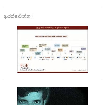
ආරක්ෂාවන්න..!