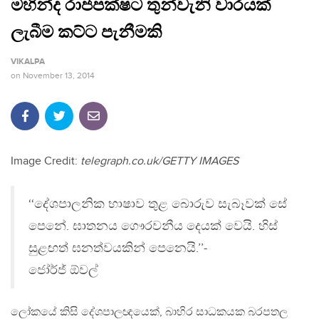
මහින්ද රාජපක්ෂට තුන්වැනි වාරයක්
ලැබීම කට්ට පැනීමකි
VIKALPA
on
November 13, 2014
Image Credit:
telegraph.co.uk/GETTY IMAGES
‘‘දේශපාලනික භාෂාව තුළ බොරුව සැබෑවක් සේ
පෙනේ. ඝාතනය ගෞරවනීය දෙයක් වෙයි. හිස්
සුළඟත් ඝනත්වයකින් පෙනෙයි.’’-
ජෝර්ජ් ඕවල්
ලෝකයේ කිසි දේශපාලඥයෙක්, බාහිර සාධකයක බරපතල