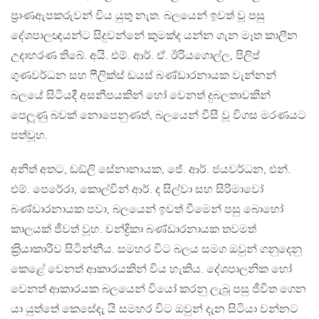
ප‍්‍රාණඇපකරුවන් විය යුතු නැත. බලයෙන් ඉවත් වූ පසු
දේශපාලඥයන්ට සිදුවන්නේ කුමක්ද යන්න ගැන මෑත කාලීන
උදාහරණ තිබේ. අයි. එම්. ආර්. ඒ. ඊරියගොල්ල, පිලිප්
ගුණවර්ධන සහ ෆීලික්ස් ඩයස් බණ්ඩාරනායක වැන්නන්
බලයේ සිටියදී අසනීපයකින් හෝ වෙනත් දුබලතාවකින්
පෙලූණු බවක් නොපෙනුණත්, බලයෙන් වීසී වූ විගස මරණයට
පත්වූහ.
අනිත් අතට, ඩඞ්ලි සේනානායක, ජේ. ආර්. ජයවර්ධන, එන්.
එම්. පෙරේරා, කොල්වින් ආර්. ද සිල්වා සහ සිරිමාවෝ
බණ්ඩාරනායක පවා, බලයෙන් ඉවත් වීමෙන් පසු බොහෝ
කාලයක් ජීවත් වූහ. චන්ද්‍රිකා බණ්ඩාරනායක තවමත්
ක‍්‍රියාකාරීව සිටින්නීය. සමහර විට බලය සමග ඔවුන් ගනුදෙනු
කෙළේ වෙනත් ආකාරයකින් විය හැකිය. දේශපාලනික හෝ
වෙනත් ආකාරයක බලයෙන් වියෝ කරනු ලැබූ පසු ජීවිත ගෙන
යා යුත්තේ කෙසේදැ යි සමහර විට ඔවුන් දැන සිටියා වන්නට