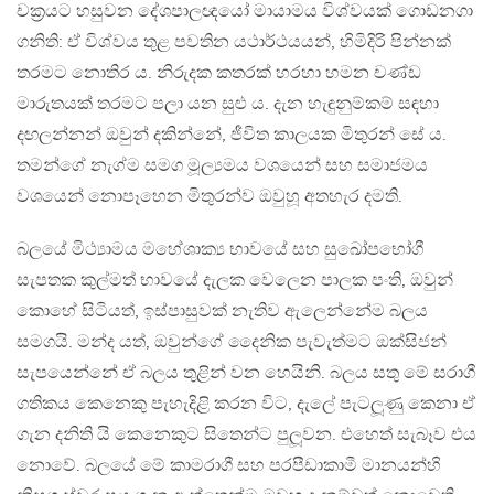
චක‍්‍රයට හසුවන දේශපාලඥයෝ මායාමය විශ්වයක් ගොඩනගා
ගනිති: ඒ විශ්වය තුළ පවතින යථාර්ථයයන්, හිමිදිරි පින්නක්
තරමට නොතිර ය. නිරුදක කතරක් හරහා හමන චණ්ඩ
මාරුතයක් තරමට පලා යන සුළු ය. දැන හැඳුනුම්කම් සඳහා
දඟලන්නන් ඔවුන් දකින්නේ, ජීවිත කාලයක මිතුරන් සේ ය.
තමන්ගේ නැග්ම සමග මූල්‍යමය වශයෙන් සහ සමාජමය
වශයෙන් නොපෑහෙන මිතුරන්ව ඔවුහූ අතහැර දමති.
බලයේ මිථ්‍යාමය මහේශාක්‍ය භාවයේ සහ සුඛෝපභෝගී
සැපතක කුල්මත් භාවයේ දැලක වෙලෙන පාලක පංති, ඔවුන්
කොහේ සිටියත්, ඉස්පාසුවක් නැතිව ඇලෙන්නේම බලය
සමගයි. මන්ද යත්, ඔවුන්ගේ දෛනික පැවැත්මට ඔක්සිජන්
සැපයෙන්නේ ඒ බලය තුළින් වන හෙයිනි. බලය සතු මේ සරාගී
ගතිකය කෙනෙකු පැහැදිළි කරන විට, දැලේ පැටලූණු කෙනා ඒ
ගැන දනිති යි කෙනෙකුට සිතෙන්ට පුලූවන. එහෙත් සැබෑව එය
නොවේ. බලයේ මේ කාමරාගී සහ පරපීඩාකාමී මානයන්හි