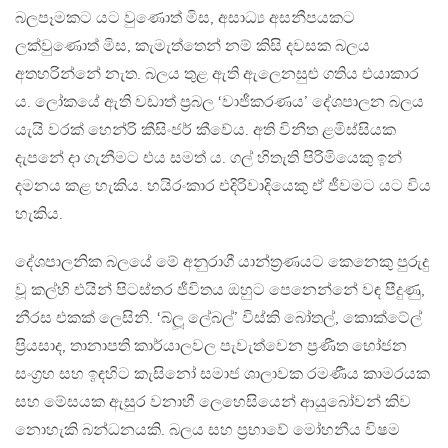
බලපෑමකට යට වුණොත් මිස, අසාධ්‍ය අසනීපයකට
ලක්වුණොත් මිස, කැමැත්තෙන් නම් කිසි දවසක බලය
අතහරින්නේ නැත. බලය තුළ ඇති ඇලෙනසුළු ගතිය එයාකාර
ය. ලෝකයේ ඇති වඩාත් ප‍්‍රබල ‘වාජීකරණය’ දේශපාලන බලය
යැයි වරක් හෙන්රි කීසිංජර් කීවේය. අති විනීත ළමිස්සියක
දැපනේ දා ගැනීමට එය සමත් ය. ගල් හිතැති පිරිමියෙකු ඉන්
දමනය කළ හැකිය. හයිරංකාර එදිරිවාදියෙකු ඒ ජීවමට යට විය
හැකිය.
දේශපාලනික බලයේ මේ අනුරාගී යාන්ත‍්‍රණයට කෙනෙකු පුරුදු
වූ කල්හි එයින් පිටස්තර ජීවිතය ඔහුට පෙනෙන්නේ වඳ පීදුණු,
නීරස එකක් ලෙසිනි. ‘බ්ලූ ලේබල්’ විස්කි බෝතල්, කොක්ටේල්
ප‍්‍රියසාද, තානාපති කාර්යාලවල පැවැත්වෙන ප‍්‍රණීත භෝජන
සංග‍්‍රහ සහ ඉඳහිට කැසිනෝ සමාජ ශාලාවක රමණීය කාමරයක
සහ මේසයක ඇසුර වනාහී ලෙහෙසියෙන් ආයුබෝවන් කිව
නොහැකි බන්ධනයකි. බලය සහ ප‍්‍රභාවේ මෝහනීය විෂම