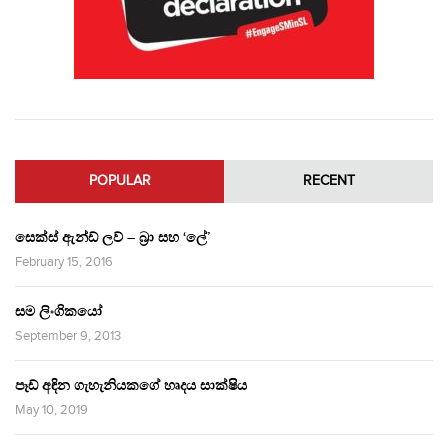
POPULAR
RECENT
සෙක්ස් ඇන්ඩ් ලව් – බ්‍රා සහ ‘ලේ’
February 15, 2016
සම ලිංගිකයෝ
September 9, 2013
පෑඩ් අඳින ගැහැනියකගේ හෘදය සාක්ෂිය
May 10, 2019