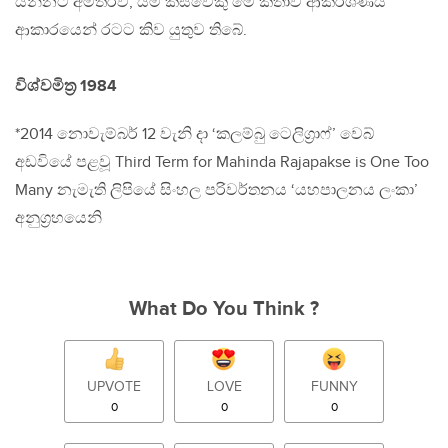
යන්නට අමතරව, යම් කිසිවෙකු මේ කතාව ආකර්ශණීය
ආකාරයෙන් රටට කිව යුතුව තිබේ.
විශ්වමිත‍්‍ර 1984
*2014 නොවැම්බර් 12 වැනි දා ‘කලම්බු ටෙලිග‍්‍රාෆ්’ වෙබ්
අඩවියේ පළවූ Third Term for Mahinda Rajapakse is One Too
Many නැමැති ලිපියේ සිංහල පරිවර්තනය ‘යහපාලනය ලංකා’
අනුග‍්‍රහයෙනි
What Do You Think ?
UPVOTE
LOVE
FUNNY
0
0
0