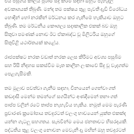
එය පසුගිය කාලය පුරාම සිදු කිරීම සඳහා ඔහුට පැහැදිලි
අවකාශයක් තිබුණි. මන්ද තම පක්ෂය තුළ පැවති දැඩි විරෝධය
හොඳින් හෝ නරකින් මර්ධනය කර ගැනීමේ හැකියාව ඔහුට
තිබුණි. තම මර්ධනීය කෞශල්‍ය සදාකාලික එකක් බව ඔහු
සිතුවා පමණක් නොව ඊට ඒකාබද්ධ වූ මිලිටරිය ඔහුගේ
සිතුවිළි යථාර්තයක් කළේය.
රාජපක්ෂට නරක වඩාත් නරක ලෙස කිරීමට අවශ්‍ය පසුබිම
සහ රිසි නිදහස සකස්වීම මෑත කාලීන ලංකාවේ සිදු වූ වැදගත්ම
පෙළගැසීමකි.
තම මුලාව පවත්වා ගැනීම සඳහා, චීනයෙන් ගෙන්වා ගත්
කඩදාසි මෙන්ම තමන්ගේ සගයින්ට අණදීමෙන් තනා ගත්
පාප්ප වලින් රටේ තාප්ප නැහැවිය හැකිය. නමුත් මෙම පැරණි
ප්‍රචාරණ ක්‍රමෝපාය තවදුරටත් වලංගු භාවයෙන් යුක්ත එකක්ද
යන්න ගැටලු සහගතය. සැබවින්ම මෙය ජනතාවට හිසරදයකි.
පද්ධතිය තුළ වලංගු නොවන මෙවැනි දෑ මඟින් ඔහු තවදුරටත්