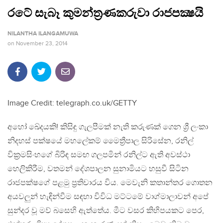
රටේ සැබෑ කුමන්ත්‍රණකරුවා රාජපක්‍ෂයි
NILANTHA ILANGAMUWA
on
November 23, 2014
Image Credit: telegraph.co.uk/GETTY
අහෝ ඛේදයකි! කිසිඳු ගැලපීමක් නැති කරුණක් ගෙන ශ්‍රී ලංකා
නිදහස් පක්ෂයේ මහලේකම් මෛත්‍රීපාල සිරිසේන, රනිල්
වික්‍රමසිංහගේ බිරිඳ සමඟ ගලපමින් රනිල්ට ඇති අවස්ථා
හෙලිකිරීම, වතමන් දේශපාලන සුනාමියට හසුවී සිටින
රාජපක්ෂගේ පළමු ප්‍රතිචාරය විය. මෙවැනි කතාන්තර ගොතන
අයවලුන් හැඳින්වීම සඳහා විවිධ මට්ටමේ වාග්මාලාවන් අපේ
සුන්දර වූ මව් බසෙහි ඇත්තේය. මීට වසර කිහිපයකට පෙර,