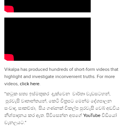
Vikalpa has produced hundreds of short-form videos that
highlight and investigate inconvenient truths. For more
videos,
click here
.
"කටුක සත්‍ය ඉස්මතුකර දැක්වෙන වාර්තා වැඩසටහන්,
පුරවැසි වෘතාන්තයන්, කෙටි චිත්‍රපට මෙන්ම දේශපාලන
සංවාද, සාකච්ඡා, සිය ගණනක් විකල්ප පුරවැසි වෙබ් අඩවිය
නිශ්පාදනය කර ඇත. පිවිසෙන්න අපගේ
YouTube
වීඩියෝ
චැනලයට."