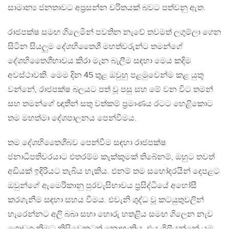
සාමාන්‍ය ජනතාවට අප්‍රසන්න චරිතයක් බවට පත්වනු ඇත.
රාජපක්ෂ සමඟ ගිලෙමින් පවතින නැවේ තවමත් ලගුම්ලා ගෙන
සිටින සියලුම දේශහිතෛශී මහත්වරුන්ට තමන්ගේ
දේශහිතෛශීභාවය කිරා මැන බැලීම සඳහා මෙය කදිම
අවස්ථාවකි. මෙම දින 45 තුළ ඔවුහු පළමුවෙන්ම කළ යුතු
වන්නේ, රාජපක්ෂ බලයට පත් වූ පසු සහ මේ වන විට තමන්
සහ තමන්ගේ ඥාතීන් සතු වත්කම් ප්‍රමාණය රටට හෙළිකොට
තම මහත්මා දේශපාලනය පෙන්වීමය.
තම දේශහිතෛශීබව පෙන්වීම සඳහා රාජපක්ෂ
ජනාධිපතිවරයාට එතරම්ම කැක්කුමක් තිබේනම්, ඔහුට තවත්
අඩියක් ඉදිරියට තැබිය හැකිය. එනම් තම සහෝදරයින් දෙපළට
ඔවුන්ගේ ඇමෙරිකානු පුරවැසිභාවය ප්‍රසිද්ධියේ අහෝසී
කරගැනීම සඳහා සහය වීමය. එවැනි ශුද්ධ වූ කටයුතුවලින්
හැරෙන්නට අලි බබා සහා හොරු හතළිය සමඟ ගිලෙන නැව
ගොඩගැනීමට කිසිවෙකුටත් නොහැකිය. එය ගිලීයන්නේ යම