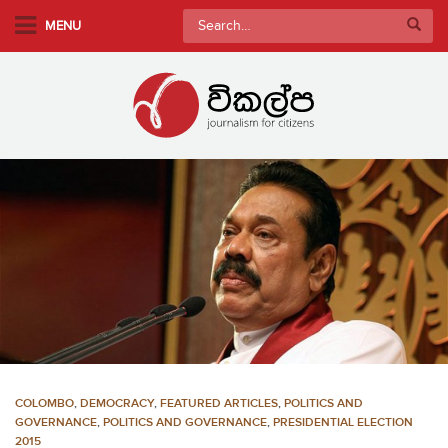
S
Search
MENU
k
for:
i
p
t
o
m
a
i
n
c
o
n
t
e
n
COLOMBO
,
DEMOCRACY
,
FEATURED ARTICLES
,
POLITICS AND
t
GOVERNANCE
,
POLITICS AND GOVERNANCE
,
PRESIDENTIAL ELECTION
2015