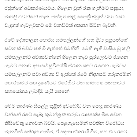
රජුන්ගේ අධිකරණයටය. ගිලෙන වුන් රැක ගැනීමට සක්‍රයා,
මාතලී එවන්නේ නැත. මන්ද මාතලී මෛත්‍රී බවුන් වඩා රටේ
වැදගත් ගැටලුවකට මේ වනවිටත් අතගහ සිටින බැවිනි.
රටේ දේශපාලන පොරය යමපල්ලන්ගේ සහ දිව්‍ය පුත්‍රයන්ගේ
සටනක් බවට පත් වී ඇත්තේ එමඟිනි. මෙහි ඇති වාසිය වූ කලී
යමපල්ලනට අවශ්‍යවන්නේ ගිලෙන නැව සුරලොවට රැගෙන
යෑමට නොව අපායේ සුවිශේෂී ස්ථානයකට රැගෙන යෑමටය.
යමපල්ලනට පවා අවශ්‍ය වී ඇත්තේ රටේ නිදහසට ගරුකරමින්
හොරකමට සහ දූෂණයට එරෙහිව වන සාමාන්‍ය ජනතාවට
සහයෝගය ලබාදීම යැයි පෙනේ.
මෙම කාරණා සියල්ල තුළින් අවබෝධ වන පොදු කාරණය
වන්නේ රටේ සැබෑ කුමන්ත්‍රණකරුවා රාජපක්ෂ මිස වෙන
කිසිවෙකු නොවන බවයි. පෙළගැසෙමින් පවතින විරෝධය
මැනවින් තේරුම් ගැනීම, ඒ සඳහා ඒකරාශි වීම, සහ එය රටේ