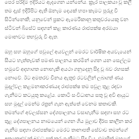
පෙර පරිදිම ඉදිරියට ඇදගෙන යන්නේය. ක්‍රෑර පාලකයා වූ කලී
තම දෑස් ඉදිරිපිට ඇති ඕනෑම දෙයක් හපා කෑමට පුරුදු වී
සිටින්නෙකි; යනුවෙන් ප්‍රකට ඇමෙරිකානු කතුවරයෙකු වන
ස්ටීවන් බිසේට් සඳහන් කළ කාරණය රාජපක්ෂ අරඹයා
මොනවට තහවුරු වී ඇත.
ඔහු සහ ඔහුගේ පවුලේ අයවලුන් මෙරට වාර්ෂික අයවැයෙන්
සීයට හැත්තෑවක් පමණ පාලනය කරමින් ගෙන යන සෙල්ලම
හමුවේ අදහාගත නොහැකි අයථා ගනුදෙනු සිදු වූ බව රහසක්
නොවේ. ඊට අමතරව චීනය ඇතුළු රටවලින් ලබාගත් ණය
මුදල්වල කළමනාකරණයද රාජපක්ෂ තම පවුල තුළ රඳවා
ගැනීමට කටයුතු කළේය. කොටි සංවිධානය සතු වූ අවි ආයුධ
සහ මුදල් මෙන්ම රත්‍රන් ගැන ඇත්තේ වෙනම කතාවකි.
තමන්ගේ අවලස්සන දේශපාලනය වසාගැනීම සඳහා සහ රට
තුළ දේශපාලනය නාමයෙන් ගෙන ගිය මුලාව දීර්ඝ කාලීන කර
ගැනීම සඳහා රාජපක්ෂට මෙරට තානාපති සේවාව තමන්ගේ
අතකොළුවක් බවට පත් කර ගැනීමට සිදු විය. එමඟින් ඔහුගේ