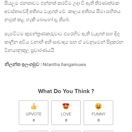
සියලුම ජනතාවට එන්නත් කරවීම උදා වී ඇති තීරණාත්මක
අවස්තාවේදී අතිශය වැදගත් වේ. කාලය අතිශය සීමා සහිතය.
නමුත් කළ හැකි බොහෝ දෑ තිබේ.
සෑමවිටම කුමන්ත්‍රණකරුවාට එරෙහිව ඇති වැදගත් සහ දිගු
කාලීන අවිය වනාහී අහිංසාවාදය සහ ඒ වෙනුවෙන් සිදුකරන
විනයානුකූල ප්‍රචාරණයයි.
නිලන්ත ඉලංගමුව
| Nilantha Ilangamuwa
What Do You Think ?
UPVOTE
LOVE
FUNNY
0
0
0