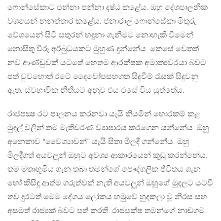
ෆොන්සේකාට පන්නා පන්නා දෂ්ඨ කළේය. ඔහු දේශපාලනික
වශයෙන් නනත්තාර කළේය. ජනාරාල් ෆොන්සේකා මිතුරු
වේශයෙන් සිටි සතුරන් හඳුනා ගැනීමට නොහැකි වීමෙන්
නොසිතු විරූ අර්බුධයකට මුහුණ දුන්නේය. කෙසේ වෙතත්
නව ආණ්ඩුවක් යටතේ හෙතම ආරක්ෂක අමාත්‍යවරයා බවට
පත් වුවහොත් රටේ දෛවෝපසහගත සිදුවීම් රැසක් සිදුවනු
ඇත. ස්වභාවික නීතියට අනුව එය එසේ විය යුත්තේය.
රාජපක්‍ෂ රට පාලනය කරනවා යැයි කියමින් හොරකම් කළ
මුදල් වලින් තම මැතිවරණ ව්‍යාපාරය කරගෙන යන්නේය. ඔහු
අනෙකාව “වෛශ්‍යාවන්” යැයි සිතා මිලදී ගන්නේය. ඔහු
මිලදීගත් අයවලුන් ඔහුට අවශ්‍ය ආකාරයෙන් කූඩු කරන්නේය.
තම මතෘභූමිය ගැන තබා තමන්ගේ පෞද්ගලික ජීවිතය ගැන
හෝ කිසිඳු ආත්ම ගරුත්වක් නැති අයවලුන් ඔහුගේ මුදලට යටවී
තව දුරටත් මෙම දේශය ලෝකය හමුවේ හුදකලා වූ නීරස සහ
අසමත් රාජ්‍යක් බවට පත් කරති. රාජපක්ෂ තමන්ගේ නාඩගම