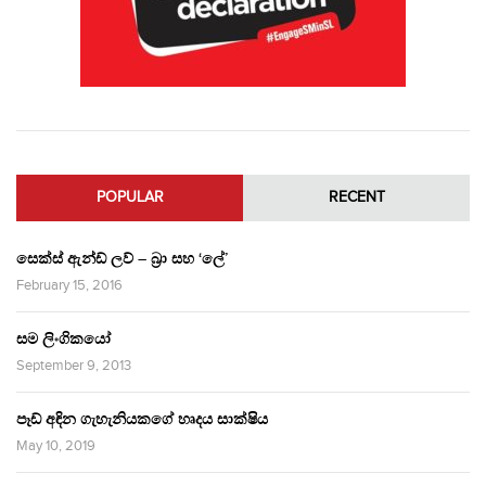
POPULAR
RECENT
සෙක්ස් ඇන්ඩ් ලව් – බ්‍රා සහ ‘ලේ’
February 15, 2016
සම ලිංගිකයෝ
September 9, 2013
පෑඩ් අඳින ගැහැනියකගේ හෘදය සාක්ෂිය
May 10, 2019