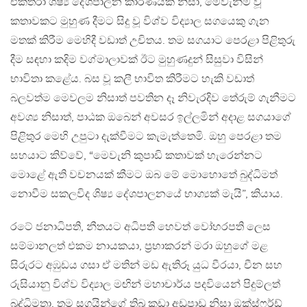
එක්තරා ශිෂ්‍ය දේශපාලන කාරණයක් නිසා, මෙවැනිම වූ
කතාවකට මුහුණ දීමට සිදු වූ විශ්ව විද්‍යාල සගයෙකු ගැන
මතක් කිරීම මෙහිදී වඩාත් උචිතය. තම සගයාට පෙරළා පිළිතුරු
දීම සඳහා කදිම වග්මාලාවක් ඊට මුහුණදුන් සිසුවා විසින්
භාවිතා කළේය. බස වූ කලී භාවිත කිරීමට හැකි වඩාත්
බලවත්ම මෙවලම නිසාත් පවතින දෑ නිවැරදිව තේරුම් ගැනීමට
අවශ්‍ය නිසාත්, පාඨක ඔබෙන් අවසර ඉල්ලමින් අදාළ සගයාගේ
පිළිතුර මෙහි උපුටා දැක්වීමට කැමැත්තෙමි. ඔහු පෙරළා තම
සහයාට කිව්වේ, “මෙවැනි කුපාඩි කතාවක් හැරෙන්නට
මොළේ ඇති වචනයක් කීමට ඔබ මේ මොහොතේ බුද්ධිමත්
නොවීම සකලවිද ශිෂ්‍ය දේශපාලනයේ භාග්‍යක් මැයි”, කියාය.
රටේ ජනාධිපති, නීතයට අධිපති හෙවත් වෝහරපති ලෙස
සම්මානලත් එකම නායකයා, ප්‍රභාකරන් මරා ඔහුගේ මළ
සිරුරට අඹුඩය ගසා ඒ මතින් මඩ ඇතිරූ යුධ වීරයා, චීන සහ
රුසියානු විශ්ව විද්‍යාල මඟින් මහාචාර්ය පදවියෙන් පිදුම්ලත්
බුද්ධිමතා, තම සගයින්ගේ තිබු කුඩා අඩුපාඩු නිසා ඔක්ස්ෆර්ඩ්