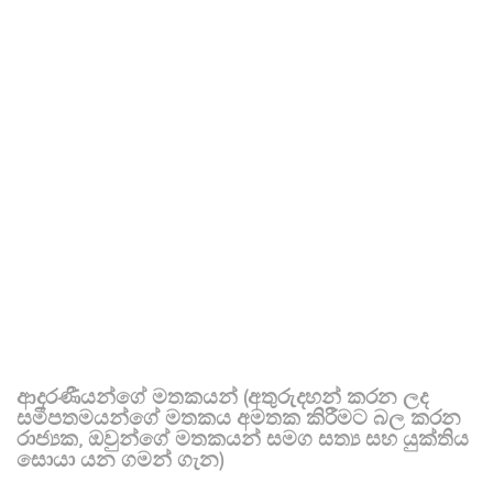
ආදරණීයන්ගේ මතකයන් (අතුරුදහන් කරන ලද
සමීපතමයන්ගේ මතකය අමතක කිරීමට බල කරන
රාජ්‍යක, ඔවුන්ගේ මතකයන් සමග සත්‍ය සහ යුක්තිය
සොයා යන ගමන් ගැන)