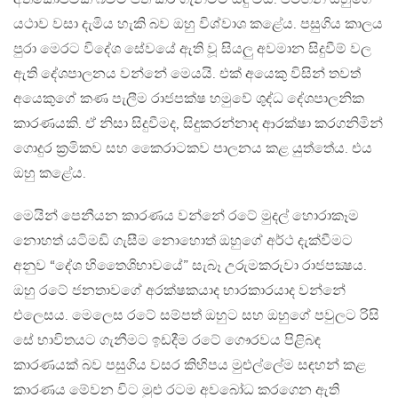
යථාව වසා දැමිය හැකි බව ඔහු විශ්වාශ කළේය. පසුගිය කාලය
පුරා මෙරට විදේශ සේවයේ ඇති වූ සියලු අවමාන සිදුවීම් වල
ඇති දේශපාලනය වන්නේ මෙයයි. එක් අයෙකු විසින් තවත්
අයෙකුගේ කණ පැලීම රාජපක්ෂ හමුවේ ශුද්ධ දේශපාලනික
කාරණයකි. ඒ නිසා සිදුවීමද, සිදුකරන්නාද ආරක්ෂා කරගනිමින්
ගොදුර ක්‍රමිකව සහ කෛරාටකව පාලනය කළ යුත්තේය. එය
ඔහු කළේය.
මෙයින් පෙනීයන කාරණය වන්නේ රටේ මුදල් හොරාකෑම
නොහත් යටිමඩි ගැසීම නොහොත් ඔහුගේ අර්ථ දැක්වීමට
අනුව “දේශ හිතෛශිභාවයේ” සැබෑ උරුමකරුවා රාජපක්‍ෂය.
ඔහු රටේ ජනතාවගේ අරක්ෂකයාද භාරකාරයාද වන්නේ
එලෙසය. මෙලෙස රටේ සම්පත් ඔහුට සහ ඔහුගේ පවුලට රිසි
සේ භාවිතයට ගැනීමට ඉඩදීම රටේ ගෞරවය පිළිබඳ
කාරණයක් බව පසුගිය වසර කිහිපය මුළුල්ලේම සඳහන් කළ
කාරණය මේවන විට මුළු රටම අවබෝධ කරගෙන ඇති