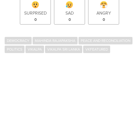
SURPRISED
SAD
ANGRY
0
0
0
DEMOCRACY
MAHINDA RAJAPAKSHA
PEACE AND RECONCILIATION
POLITICS
VIKALPA
VIKALPA SRI LANKA
VKFEATURED