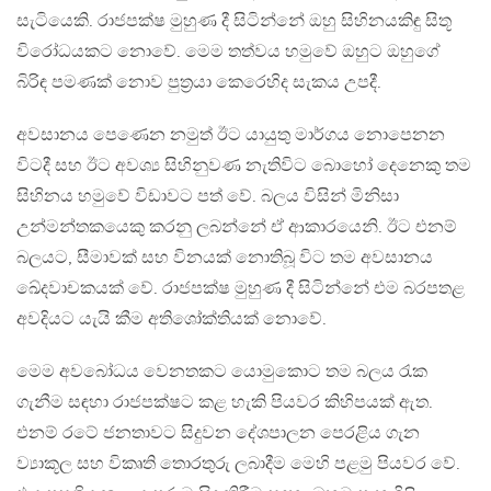
සැටියෙකි. රාජපක්ෂ මුහුණ දී සිටින්නේ ඔහු සිහිනයකිඳු සිතූ
විරෝධයකට නොවේ. මෙම තත්වය හමුවේ ඔහුට ඔහුගේ
බිරිඳ පමණක් නොව පුත්‍රයා කෙරෙහිද සැකය උපදී.
අවසානය පෙණෙන නමුත් ඊට යායුතු මාර්ගය නොපෙනන
විටදී සහ ඊට අවශ්‍ය සිහිනුවණ නැතිවිට බොහෝ දෙනෙකු තම
සිහිනය හමුවේ විඩාවට පත් වේ. බලය විසින් මිනිසා
උන්මන්තකයෙකු කරනු ලබන්නේ ඒ ආකාරයෙනි. ඊට එනම්
බලයට, සීමාවක් සහ විනයක් නොතිබූ විට තම අවසානය
ඛේදවාචකයක් වේ. රාජපක්ෂ මුහුණ දී සිටින්නේ එම බරපතළ
අවදියට යැයි කීම අතිශෝක්තියක් නොවේ.
මෙම අවබෝධය වෙනතකට යොමුකොට තම බලය රැක
ගැනීම සඳහා රාජපක්ෂට කළ හැකි පියවර කිහිපයක් ඇත.
එනම් රටේ ජනතාවට සිදුවන දේශපාලන පෙරළිය ගැන
ව්‍යාකූල සහ විකෘති තොරතුරු ලබාදීම මෙහි පළමු පියවර වේ.