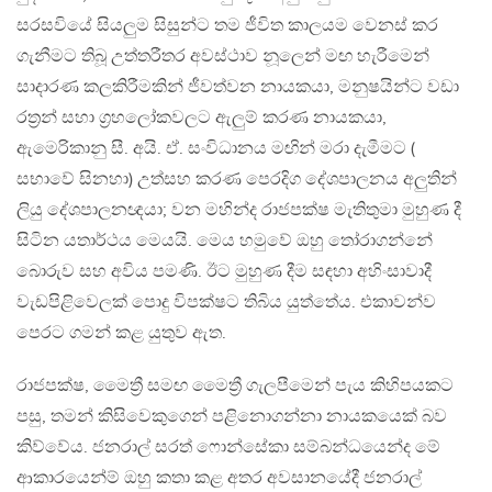
සරසවියේ සියලුම සිසුන්ට තම ජීවිත කාලයම වෙනස් කර
ගැනීමට තිබූ උත්තරීතර අවස්ථාව නූලෙන් මඟ හැරීමෙන්
සාදාරණ කලකිරීමකින් ජීවත්වන නායකයා, මනුෂයින්ට වඩා
රත්‍රන් සහා ග්‍රහලෝකවලට ඇලුම් කරණ නායකයා,
ඇමෙරිකානු සී. අයි. ඒ. සංවිධානය මඟින් මරා දැමීමට (
සභාවේ සිනහා) උත්සහ කරණ පෙරදිග දේශපාලනය අලුතින්
ලියු දේශපාලනඥයා; වන මහින්ද රාජපක්ෂ මැතිතුමා මුහුණ දී
සිටින යතාර්ථය මෙයයි. මෙය හමුවේ ඔහු තෝරාගන්නේ
බොරුව සහ අවිය පමණි. ඊට මුහුණ දීම සඳහා අහිංසාවාදී
වැඩපිළිවෙලක් පොදු විපක්ෂට තිබිය යුත්තේය. එකාවන්ව
පෙරට ගමන් කළ යුතුව ඇත.
රාජපක්ෂ, මෛත්‍රී සමඟ මෛත්‍රී ගැලපීමෙන් පැය කිහිපයකට
පසු, තමන් කිසිවෙකුගෙන් පළිනොගන්නා නායකයෙක් බව
කිව්වේය. ජනරාල් සරත් ෆොන්සේකා සම්බන්ධයෙන්ද මේ
ආකාරයෙන්ම් ඔහු කතා කළ අතර අවසානයේදී ජනරාල්