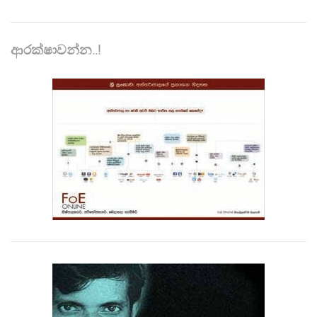
ආරක්ෂාවන්න..!