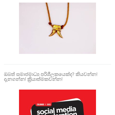
ඔබත් සමාජමාධ්‍ය පරිශීලකයෙක්ද? කියවන්න!
දැනගන්න! ක්‍රියාත්මකවන්න!