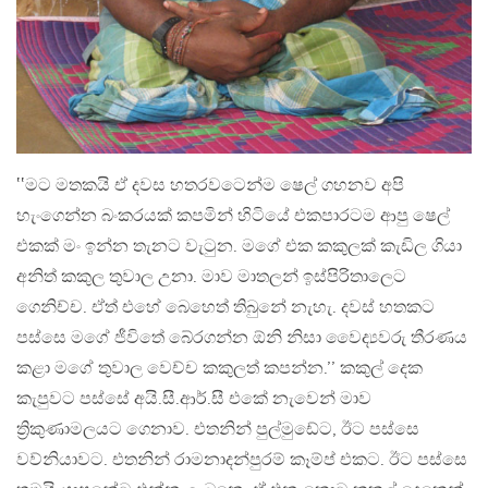
‛‛මට මතකයි ඒ දවස හතරවටෙන්ම ෂෙල් ගහනව අපි
හැංගෙන්න බංකරයක් කපමින් හිටියේ එකපාරටම ආපු ෂෙල්
එකක් මං ඉන්න තැනට වැටුන. මගේ එක කකුලක් කැඩිල ගියා
අනිත් කකුල තුවාල උනා. මාව මාතලන් ඉස්පිරිතාලෙට
ගෙනිච්ච. ඒත් එහේ බෙහෙත් තිබුනේ නැහැ. දවස් හතකට
පස්සෙ මගේ ජීවිතේ බේරගන්න ඕනි නිසා වෛද්‍යවරු තීරණය
කළා මගේ තුවාල වෙච්ච කකුලත් කපන්න.’’ කකුල් දෙක
කැපුවට පස්සේ අයි.සී.ආර්.සී එකේ නැවෙන් මාව
ත්‍රිකුණාමලයට ගෙනාව. එතනින් පුල්මුඩේට, ඊට පස්සෙ
වව්නියාවට. එතනින් රාමනාදන්පුරම් කෑම්ප් එකට. ඊට පස්සෙ