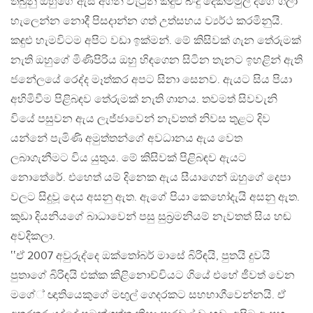
තිබුනු ඔහුගේ ඇස් අගින් වැටුන කදුළු බිංදු දෙකම්මුල් දිගේ ගලා
හැලෙන්න නොදී පිසදාන්න ගත් උත්සහය ව්‍යර්ථ කරමිනුයි.
කඳුළු හැමවිටම අපිට වඩා ඉක්මන්. මේ කිසිවක් ගැන තේරුමක්
නැති ඔහුගේ මිණිපිරිය ඔහු හිඳගෙන සිටින තැනට ඉහළින් ඇති
ජනේලයේ රෙද්ද මෑත්කර අපට සිනා සෙනව. ඇයට සිය පියා
අහිමිවීම පිළිබඳව තේරුමක් නැති ගානය. තවමත් සිවවැනි
වියේ පසුවන ඇය ලැජ්ජාවෙන් නැවතත් නිවස තුළට දිව
යන්නේ පැමිණි අමුත්තන්ගේ අවධානය ඇය වෙත
ලබාගැනීමට විය යුතුය. මේ කිසිවක් පිළිබඳව ඇයට
නොතේරේ. එහෙත් යම් දිනෙක ඇය සීයාගෙන් ඔහුගේ දෙපා
වලට සිදුවූ දෙය අසනු ඇත. ඇගේ පියා කෙහෝදැයි අසනු ඇත.
කුඩා දියනියගේ බාධාවෙන් පසු සුබ්‍රමනියම් නැවතත් සිය හඬ
අවදිකලා.
‛‛ඒ 2007 අවුරුද්දෙ ඔක්තෝබර් මාසේ බිරිඳයි, පුතයි දුවයි
පුතාගේ බිරිඳයි එක්ක කිළිනොච්චියට ගියේ එහේ ජීවත් වෙන
මගේ් ඥාතියෙකුගේ මඟුල් ගෙදරකට සහභාගීවෙන්නයි. ඒ