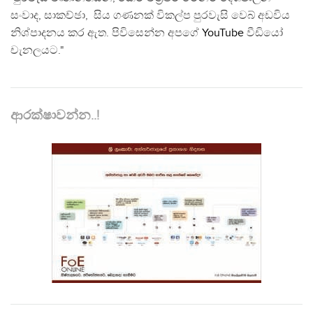
සංවාද, සාකච්ඡා, සිය ගණනක් විකල්ප පුරවැසි වෙබ් අඩවිය
නිශ්පාදනය කර ඇත. පිවිසෙන්න අපගේ
YouTube
වීඩියෝ
චැනලයට."
ආරක්ෂාවන්න..!