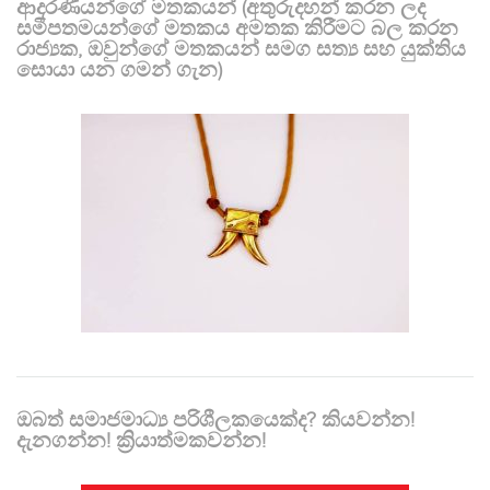
ආදරණීයන්ගේ මතකයන් (අතුරුදහන් කරන ලද
සමීපතමයන්ගේ මතකය අමතක කිරීමට බල කරන
රාජ්‍යක, ඔවුන්ගේ මතකයන් සමග සත්‍ය සහ යුක්තිය
සොයා යන ගමන් ගැන)
ඔබත් සමාජමාධ්‍ය පරිශීලකයෙක්ද? කියවන්න!
දැනගන්න! ක්‍රියාත්මකවන්න!