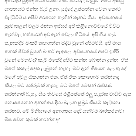
අතරතුර යුද්දේ පටන්ගත්ත නිසා පාරවල් වැහුව. අපිට ආපහු
යාපනයට එන්න බැරි උනා. යුද්දේ උත්සන්න වෙන කොට
එල්ටීටීඊ ය අපිව අරගෙන තැනින් තැනට ගියා. අවසානයේ
පුදුමාතලන් වලට එන්න ඉස්සර අපි කිළිනොච්චියේ විවිධ
තැන්වල හත්පාරක් අවතැන් වෙලා හිටියේ. අපි ගිය හැම
තැනකදීම බංකර් කපාගන්න සිද්ධ වුනේ අපිටමයි. අපි මාස
තුනක් ජීවත් වුනේ බංකර් ඇතුලෙ. අවසානයේ අපට ඉතිරි
වුනේ මෙනවද? කෑම් එකේදී අපිට කන්න බොන්න දුන්න. ඒත්
මගේ කකුල් දෙක ලැබුනේ නැහැ. මට දැන් තියෙන ලොකු දේ
මගේ පවුල රැකගන්න එක. ඒත් ඒක කොහොම කරන්නද
කියල මට තේරුමක් නැහැ. මට මගේ මේසන් රස්සාව
කරන්නත් බැහැ. සිය නිවසේ එළිපත්තේ එලු පැදුරක වාඩිවී ඈත
නොපෙනෙන අනන්තය දිහා බලාන සුබ්‍රමණියම් කල්පනා
කරනව. මේ මිනිසාගේ අනාගතය දෙවියන්ටම බාරකරනවා
මිස වෙන කුමක් කරන්නද?