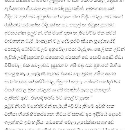
තමයි යාපනේට එන්න ලැබුනෙ. ඒ එන කොට කකුල් දෙකෙන්
ඇවිදගෙන ගිය මම ආවෙ රෝද පුටුවකින්. අබ්බගාතයෙක්
විදිහට. දැන් මට අනුන්ගෙන් යැපෙන්න සිද්ධවෙලා. මට මගේ
රැකියාව කරගන්න විදිහක් නැහැ. කකුල් නැතිවුන දුක මට
ඉවසගන්න පුලුවන්. ඒත් මගේ පුතා නැතිවෙච්ච එක තමයි
වාවගන්න බැරි. මාතලන් වල දේවපුරම් කියන ප්‍රදේශයේදී
පොකුරු බෝම්බ වලට අහුවෙලා එයා මැරුණ. ෂෙල් එක උඩින්
ඇවිත් උඩදි පුපුරනව එතකොට ඒකෙන් තව පොඩි පොඩි ඒවා
විසිවෙල එක වෙලාවට පුපුරනව. අපි එදා රෑම පුතාගේ මිනිය
කටයුතු කළා. මැරුණ තැනම එයාව වල දැම්ම. අපිට වෙන
කරන්න දෙයක් ඉතිරිවෙල තිබුනේ නැහැ. පස්සේ පාන්දර 5ට
විතර ඉඩ ලැබුන වෙලාවක අපි එතනින් පැනල මාතලන්
පැත්තට ආව. එහෙදී තමයි මට ෂෙල් වැදුනෙ’’
සුබ්‍රමනියම් මහේෂ්වරන් නැමැති 45 වියැති මේ අවිහිංසක
මිනිසා හිතේ හිරකරගෙන හිටිය ඒ කතාව අප ඉදිරියේ දොරේ
ගලන්නට ඉඩ හැරිය. මෙතෙක් වෙලා උපේක්ෂා සහගතව