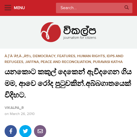
S
Search
MENU
k
for:
i
p
t
o
m
À·ƑÀ·’À¶‚À·„À¶½
,
DEMOCRACY
,
FEATURES
,
HUMAN RIGHTS
,
IDPS AND
a
REFUGEES
,
JAFFNA
,
PEACE AND RECONCILIATION
,
PURAVASI KATHA
i
යනකොට කකුල් දෙකෙන් ඇවිදගෙන ගිය
n
c
මම, ආවෙ රෝද පුටුවකින්.අබ්බගාතයෙක්
o
විදිහට.
n
t
VIKALPA_R
e
on
March 26, 2010
n
t