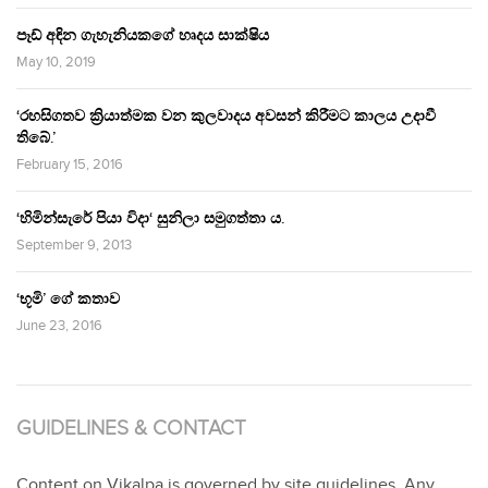
පෑඩ් අඳින ගැහැනියකගේ හෘදය සාක්ෂිය
May 10, 2019
‘රහසිගතව ක්‍රියාත්මක වන කුලවාදය අවසන් කිරීමට කාලය උදාවී
තිබේ.’
February 15, 2016
‘හිමින්සැරේ පියා විදා‘ සුනිලා සමුගත්තා ය.
September 9, 2013
‘භූමි’ ගේ කතාව
June 23, 2016
GUIDELINES & CONTACT
Content on Vikalpa is governed by site guidelines. Any