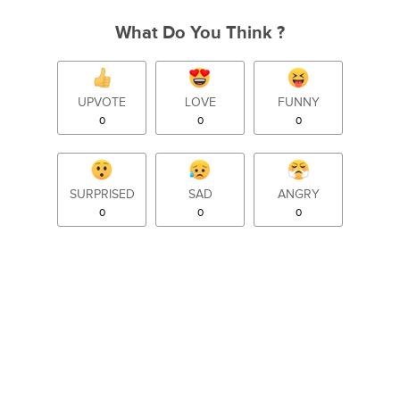
What Do You Think ?
UPVOTE
LOVE
FUNNY
0
0
0
SURPRISED
SAD
ANGRY
0
0
0