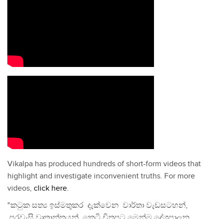
Vikalpa has produced hundreds of short-form videos that
highlight and investigate inconvenient truths. For more
videos,
click here
.
"කටුක සත්‍ය ඉස්මතුකර දැක්වෙන වාර්තා වැඩසටහන්,
පුරවැසි වෘතාන්තයන්, කෙටි චිත්‍රපට මෙන්ම දේශපාලන