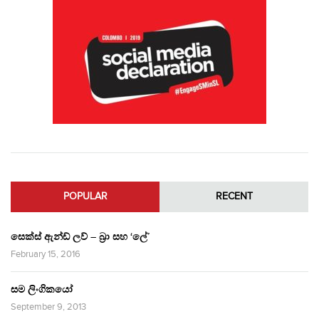
POPULAR
RECENT
සෙක්ස් ඇන්ඩ් ලව් – බ්‍රා සහ ‘ලේ’
February 15, 2016
සම ලිංගිකයෝ
September 9, 2013