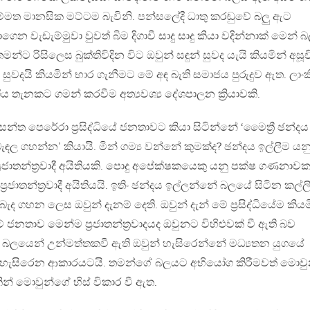
මත මානසික මට්ටම බැවිනි. පන්සලේදී ධාතු කරඬුවේ බලු ඇට
ෙන වැඩැම්මුවා වුවත් බිම දිගාවී සාදු සාදු කියා වදින්නාක් මෙන් 
 රිසිලෙස බුක්තිවිදින විට ඔවුන් සඳුන් සුවද යැයි කියමින් අසූච
ුවදයි කියමින් භාර ගැනීමට මේ අඳ බැති සමාජය පුරුදුව ඇත. ලාං
 තැනකට ගමන් කරවීම අත්‍යවශ්‍ය දේශපාලන ක්‍රියාවකි.
න්ත පෙරේරා ප්‍රසිද්ධියේ ජනතාවට කියා සිටින්නේ ‘මෛත්‍රී ඡන්දය
ල ගහන්න’ කියායි. මින් ගම්‍ය වන්නේ කුමක්ද? ඡන්දය ඉල්ලීම යන
‍රජාතන්ත්‍රවාදී අයිතියකි. පොදු අපේක්ෂකයෙකු යනු පක්ෂ ගණනාව
‍රජාතන්ත්‍රවාදී අයිතියයි. ඉතිං ඡන්දය ඉල්ලන්නේ බලයේ සිටින කල්
ැද ගහන ලෙස ඔවුන් දැනම් දෙති. ඔවුන් දැන් මේ ප්‍රසිද්ධියේම කියම
ජනතාව මෙන්ම ප්‍රජාතන්ත්‍රවාදයද ඔවුනට විහිළුවක් වී ඇති බව
ම බලයෙන් උන්මත්තකවී ඇති ඔවුන් හැසිරෙන්නේ මධ්‍යතන යුගයේ
 හැසිරෙන ආකාරයටයි. තමන්ගේ බලයට අභියෝග කිරීමවත් මොව
න් මොවුන්ගේ හිස් විකාර වී ඇත.