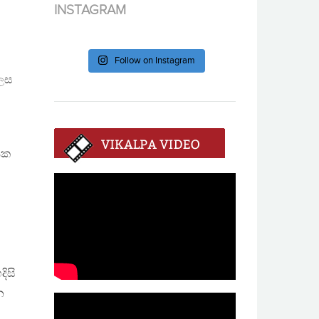
INSTAGRAM
Follow on Instagram
ලෙස
ණක
ිසි
න