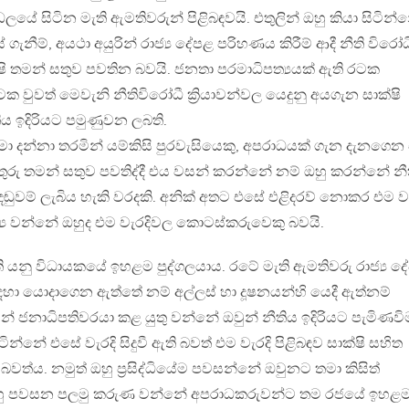
ලයේ සිටින මැති ඇමතිවරුන් පිළිබඳවයි. එතුලින් ඔහු කියා සිටින්
ගැනීම්, අයථා අයුරින් රාජ්‍ය දේපළ පරිහණය කිරීම් ආදී නීති විරෝධ
ාක්ෂි තමන් සතුව පවතින බවයි. ජනතා පරමාධිපත්‍යයක් ඇති රටක
වුවත් මෙවැනි නීතිවිරෝධී ක්‍රියාවන්වල යෙදුනු අයගැන සාක්ෂි
ය ඉදිරියට පමුණුවන ලබති.
මා දන්නා තරමින් යම්කිසි පුරවැසියෙකු, අපරාධයක් ගැන දැනගෙන
තුරු තමන් සතුව පවතිද්දී එය වසන් කරන්නේ නම් ඔහු කරන්නේ නී
න් දඬුවම් ලැබිය හැකි වරදකි. අනික් අතට එසේ එළිදරව් නොකර එම වැ
‍ය වන්නේ ඔහුද එම වැරදිවල කොටස්කරුවෙකු බවයි.
 යනු විධායකයේ ඉහළම පුද්ගලයාය. රටේ මැති ඇමතිවරු රාජ්‍ය ද
හා යොදාගෙන ඇත්තේ නම් අල්ලස් හා දූෂනයන්හි යෙදී ඇත්නම්
න් ජනාධිපතිවරයා කළ යුතු වන්නේ ඔවුන් නීතිය ඉදිරියට පැමිණවිම
 සිටින්නේ එසේ වැරදි සිදුවී ඇති බවත් එම වැරදි පිළිබඳව සාක්ෂි සහිත
බවත්ය. නමුත් ඔහු ප්‍රසිද්ධියේම පවසන්නේ ඔවුනට තමා කිසිත්
හු පවසන පලමු කරුණ වන්නේ අපරාධකරුවන්ට තම රජයේ ඉහළ