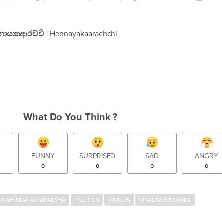
ේනායකආරච්චි
| Hennayakaarachchi
What Do You Think ?
FUNNY
SURPRISED
SAD
ANGRY
0
0
0
0
MAHINDA RAJAPAKSHA
POLITICS
VIKALPA
VIKALPA SRI LANKA