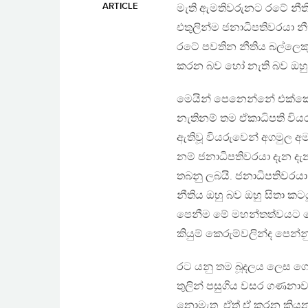
ARTICLE
මැති ඇමතිවරුනට රටේ නීති
එතුලින්ම ජනාධිපතිවරයා නීත
රටේ පවතින නීතිය බල්ලෙකු
කරන බව හෝ නැති බව ඔහු
මෙයින් පෙනෙන්නේ එක්කෝ 
නැතිනම් තම ඒකාධිපති විය
ඇතිවූ වියරුවෙන් අගමුල අ
නම් ජනාධිපතිවරයා දැන දැන
තබනු ලබයි. ජනාධිපතිවරය
නීතිය ඔහු බව ඔහු සිතා ක
පෙනීම මේ මහන්තත්වයට හ
කියුම් කෙරුම්වලින්ද පෙන්න
රට යනු තම බූදලය ලෙස ගෙ
තුලින් පසුගිය වසර ගණනාව
නොමැත. ඒත් ඒ කරන කියන