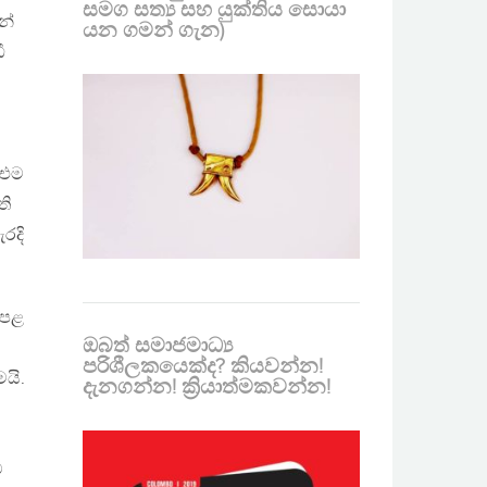
සමග සත්‍ය සහ යුක්තිය සොයා
නේ
යන ගමන් ගැන)
ී
 එම
ති
රදි
ේපළ
ඔබත් සමාජමාධ්‍ය
පරිශීලකයෙක්ද? කියවන්න!
යි.
දැනගන්න! ක්‍රියාත්මකවන්න!
ම