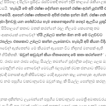
රිපාල ද සිල්වා ප්‍රසිද්ධ රැස්වීමකදී තමන් ඉදිරි කාලයේ රැකියා ල
යි. ‘
හැබැයි මේ අපි රක්ෂා දේන්නෙ අපෙන් රක්ෂා අරන් යූඑන්පී 
මෙයි. අපෙන් රක්ෂා ගත්තානම් අපිත් එක්ක ඉන්න ඕනි. රක්ෂා ගත
ුමා දිනවමු යන පෝස්ටරය හැම කෙනෙකුගේම ගෙදර ඇලවිය යුතුය
ල් සිරිපාලගේ කතාව මතක් කරන්නේ රදල නිලමේ කෙනෙකු තම
රන ආකාරයක් නොවේද? ‘
ඒයි උඹලට කන්න ඕන නම් මේ වලව්වට
පල්ලා. එතකොට උඹලට කන්න ලැබෙනවා. හැබැයි අපි කියන විද
 නොවේද? ඇත්තෙන්ම මේ කියමන් ඇසෙන විට නිදහස් මනසක් ඇති
ිරිකිතකි. ‘
ඔවුන් කවුරුන් කියා හිතාගෙනද මේ කතා කරන්නෙ?
’
 රාජ්‍ය සහ රාජ්‍ය දේපළ සියල්ල තමන්ගේ පුද්ගලික දේපල ලෙස ඔ
 මෙතුලින් ගම්‍ය නොවේද? මෙවැනි බලපෑමක් රටක ජනයාට කිරීමට
න්ත්‍රවාදී මනසක් ඇති කිසිවෙකුට රෙදි ඇදගෙන කළ නොහැක. ඇත්ත
බව නම් පසුගිය වකවානුවේම ඔවුන් කළ කී සියල්ල පෙන්නුම් කරනු
නක දකින්නට ලැබෙන්නේ පසුගිය වකවානුවේ මෛත්‍රී අමාත්‍යවරය