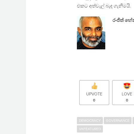
එකට අත්වැල් බැඳ ගැනීමයි.
රංජිත් හ
UPVOTE
LOVE
0
0
DEMOCRACY
GOVERNANCE
VKFEATURED