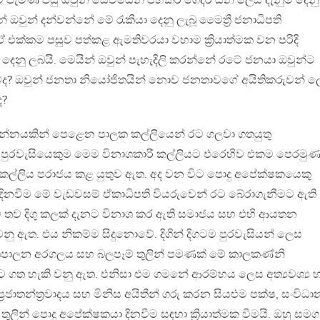
ට පැමිණි පසු ඔවුන් සේවයෙන් පහකර ගෙදර යන ලෙස දැනුම් දෙනු
 ඔවුන් දන්වන්නේ මේ රැකියා දෙනු ලැබූ මෛත්‍රී ජනාධිපති
එක්කම පසුව පත්කළ ඇමතිවරයා වහාම ක්‍රියාත්මක වන පරිදි
 දෙනු ලබයි. මෙයින් ඔවුන් පැහැදිලි කරන්නේ රටේ ජනයා ඔවුන්ට
වේද? ඔවුන් ජනතා නියෝජිතයින් නොව ජනතාවගේ අයිතිකරුවන් 
ද?
ාන්නයකින් පෙළෙන පාලක කල්ලියෙන් රට ගලවා ගතයුතු
පුරවැසියෙකුම මෙම විනාශකාරී කල්ලියට එරෙහිව එකම පෙරමු
් කල්ලිය පරාජය කළ යුතුව ඇත. අද වන විට පොදු අපේක්ෂකයෙකු
‍රී දිනවීම මේ වැඩවසම් ඒකාධිපති වියරුවෙන් රට බේරාගැනීමට ඇති
ව තව දිගු කලක් දැනට විනාශ කර ඇති සමාජය සහ එහි ආයතන
වනු ඇත. එය නිකම්ම සිදුනොවේ. දිගින් දිගටම පුරවැසියන් ලෙස
පාලන අරගලය සහ බලපෑම් තුලින් පමණක් මේ කාලකණ්නි
ට ගත හැකි වනු ඇත. එනිසා එම ගමනේ ආරම්භය ලෙස අත්‍යවශ්‍ය හද
ප්‍රජාතන්ත්‍රවාදය සහ මිනිස අයිතීන් ගරු කරන සියළුම පක්ෂ, සංවිධා
ුලින් පොදු අපේක්ෂකයා දිනවීම සඳහා ක්‍රියාත්මක වීමයි. ඔහු සමග