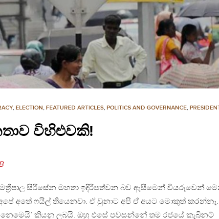
RACY
,
ELECTION
,
FEATURED ARTICLES
,
POLITICS AND GOVERNANCE
,
PRESIDENT
ාව විහිළුවකි!
B
‍රීපාල සිරිසේන මහතා ඉදිරිපත්වන බව ඇසීමෙන් වියරුවෙන් මෙ
පේ අතේ ෆයිල් තියෙනවා. ඒ වුනාට අපි ඒ අයට මොකුත් කරන්නෑ.
නෙමෙයි’ කියනු ලබයි. ඔහු එසේ පවසන්නේ තම රජයේ කැබිනට්