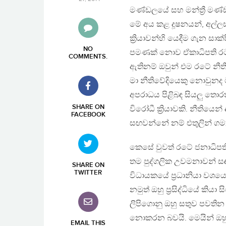
මණ්ඩලයේ සහ මන්ත්‍රී මණ්ඩ
මේ අය කළ දූෂනයන්, අල්ලස් 
ක්‍රියාවන්හි යෙදීම ගැන ස
NO
පමණක් නොව ඒකාධිපති රටක 
COMMENTS
.
ඇතිනම් ඔවුන් එම රටේ නීති
මා නීතිවේදියෙකු නොවුනද 
අපරාධය පිළිබඳ සියලු තොර
SHARE ON
විරෝධී ක්‍රියාවකි. නීතියෙ
FACEBOOK
සඟවන්නේ නම් එතුලින් ගම්
කෙසේ වුවත් රටේ ජනාධිපති
තම පුද්ගලික උවමනාවන් සඳ
SHARE ON
TWITTER
විධායකයේ ප්‍රධානියා වශයෙ
නමුත් ඔහු ප්‍රසිද්ධියේ කියා
ලිපිගොනු ඔහු සතුව පවතින 
නොකරන බවයි. මෙයින් ඔ
EMAIL THIS