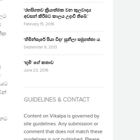
‘රහසිගතව ක්‍රියාත්මක වන කුලවාදය
බලට
අවසන් කිරීමට කාලය උදාවී තිබේ.’
February 15, 2016
ි
කික
‘හිමින්සැරේ පියා විදා‘ සුනිලා සමුගත්තා ය.
September 9, 2013
‘භූමි’ ගේ කතාව
ු
June 23, 2016
ක
ලියට
ින්
GUIDELINES & CONTACT
Content on Vikalpa is governed by
ුනට
site guidelines. Any submission or
comment that does not match these
guidelines is not published. Please