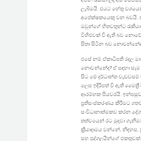
අතින් රැකියා ලද අය සේවය
ලැබීමයි. එයට හේතු වශයෙන්
අපේක්ෂකයෙකු වන බවයි. ඒ 
ඔවුන්ගේ හිතවතුන්ට රැකියා
විහිළුවක් වී ඇති බව නො
සිතා සිටින බව නොවන්නේ
එසේ නම් ඒකාධිපති රදල ම
නොවන්නේද? ඒ සඳහා සෑම 
සිට මේ දුර්ධාන්ත වැඩවසම
ලෙස ඉදිරිපත් වී ඇති මෛත්
ආරම්භක පියවරයි. ඉන්පසු
ප්‍රතිසංස්කරණය කිරීමට ගත
සංවිධානාත්මකව කරන දේශ
තත්වයෙන් රට මුදවා ගැනීම
ක්‍රියාදාමය වන්නේ, නිදහස, 
සහ පුද්ගලයින්ගේ එකතුවක් ත