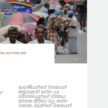
IAL ELECTION 2015
ආදරණීයන්ගේ මතකයන්
(අතුරුදහන් කරන ලද
න්
සමීපතමයන්ගේ මතකය
අමතක කිරීමට බල කරන
රාජ්‍යක, ඔවුන්ගේ මතකයන්