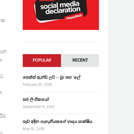
්මක
ගැන
ය
POPULAR
RECENT
ටේ
සෙක්ස් ඇන්ඩ් ලව් – බ්‍රා සහ ‘ලේ’
February 15, 2016
ේ
සම ලිංගිකයෝ
September 9, 2013
ීම්
පෑඩ් අඳින ගැහැනියකගේ හෘදය සාක්ෂිය
May 10, 2019
භය