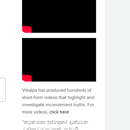
Vikalpa has produced hundreds of
short-form videos that highlight and
investigate inconvenient truths. For
more videos,
click here
.
"කටුක සත්‍ය ඉස්මතුකර දැක්වෙන
වාර්තා වැඩසටහන්, පුරවැසි