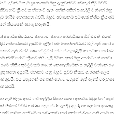
යට උඩින් ඕනෑම දූෂනයකට ඔහු දැනුවත්වම ඉඩහැර තිබූ බවයි.
ිවිරෝධී ක්‍රියාවක නිරත වී ඇත. අනික් අතින් පැහැදිලි වන්නේ ඔහු
ට මායිම් නොකරන බවයි. ඔහුට අවශ්‍යනම් පමණක් නීතිය ක්‍රියාත
ගේ කියමනේ අඩංගු කරුණයි.
ජනාධිපතිවරයාට ජනතාව, ජනතා පරමාධිපත්‍ය විහිළුවකි. එසේ
රුව අභියෝගයට ලක්වීම තුලින් තම මහන්තත්වයට වැදී ඇති පහර 
මතකව ඇති වගයි. කෙසේ වුවත් මෙයින් පැහැදිලිවන ප්‍රධාන කාරණ
ම නීතිවිරෝධී ක්‍රියාවන්හි ගැලී සිටින අතර ඔහු අපරාධයන් සඟවා
ා රටේ නීතිය තුට්ටුවකට ගණන් නොගැනීමෙන් පැහැදිලි වන්නේ ර
ටයුතු කරන අයුරයි. ජනතාව යනු ඔහුට සුවච කීකරු ගැත්තන් ලෙස
ේතුවයි. එය ඔහුගෙන් පමණක් නොව ඔහුගේ මැති ඇමති වරුන්ග
ුම් කරයි.
න ඇති බලය අතට ගත් කල්ලිය සිතන පතන අකාරය ඔවුන්ගේ හැසිර
ක් තිස්සේ විවිධ නාටක ලෙසින් රඟදැක්වූ අයුරු නොදන්නා අයෙකු
 නරි නාටක ලක්වැසියා සාවදානව භාර ගන්නේ බලය ඇති අයට 