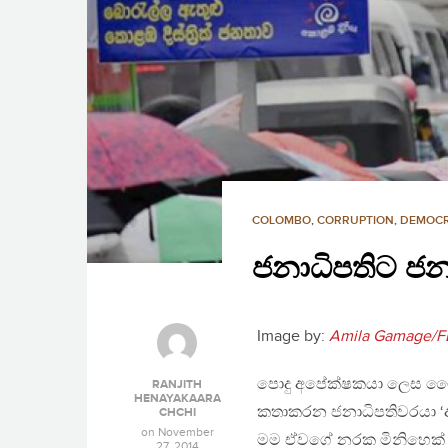
COLOMBO
,
CORRUPTION
,
DEMOC
ජනාධිපතිට ජනත
Image by:
Amila Gamage/F
පොදු අපේක්ෂකයා ලෙස මෛත්
RANJITH
HENAYAKAARA
කතාකරන ජනාධිපතිවරයා ‘අ
CHCHI
on
November
මම ඒවගේ නරක මිනිහෙක් 
27, 2014