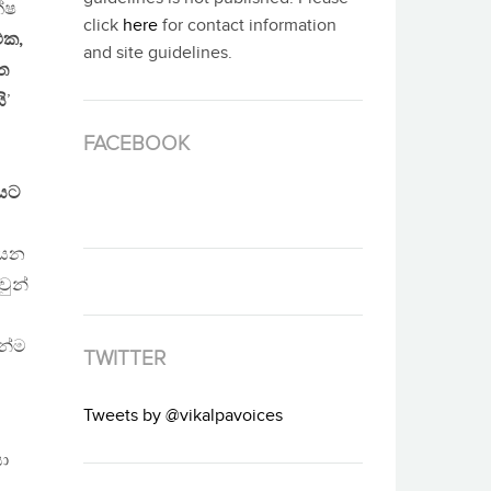
ක්ෂ
click
here
for contact information
එක,
and site guidelines.
්ත
ි
’
FACEBOOK
ියට
 යන
වුන්
ෙන්ම
TWITTER
Tweets by @vikalpavoices
ා