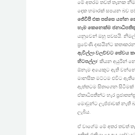
මේ අතරම තවත් තැනක නිමල් සි
දෙක හමාරක් සපයන බව පවස
ජේවීපී එක පස්සෙ යන්න නෙ
හැම කෙනෙක්ම ජනාධිපතිත
යනුවෙන් ඔහු පවසයි. නිම
ප්‍රවේණි දාසයින්ට කතාක
ඇවිල්ලා වලව්වට සේවය කර
හිටපල්ලා
’ කියන අයුරින්
ඕනෑම අයෙකුට ඇති වන්නේ හ
මානසික මට්ටම එවිට ඇතිවේ.
ඇත්තටම සිතාගෙන සිටීමක්
ඒකාධිපතීන්ට හැර ප්‍රජාත
මොවුන්ට ලැජ්ජාවක් නැති 
ලැබීය.
ඒ වාගේම මේ අතර තවත් තැ