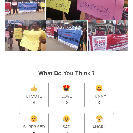
What Do You Think ?
UPVOTE
LOVE
FUNNY
0
0
0
SURPRISED
SAD
ANGRY
0
0
0