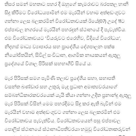
තිසර සමන් මහතාට පහර දී ඔහුගේ කැමරාවට බරපතල හානි
සිදු කිරීමට විරෝධයපාමින් එම මැරයින් වහාම අත්අඩංගුවට
ගන්නා ලෙස බලකරමින් විරෝධතාවයක් ඊයේ(07) උදේ 11ට
එප්පාවල නගරයේ මැරයින් පහරදුන් ස්ථානයේ දී පැවැත්වීය.
එම විරෝධතාවයට ‘වියරුවට එරෙහිව, වීදියේ විරෝධය‘,
නිදහස් මාධ්‍ය ව්‍යාපාරය සහ ප්‍රාදේශීය දේශපාලන පක්ෂ
නියෝජිතයින්, සිවිල් සංවිධාන, ආගමික නායකයන් ඇතුලු
ප්‍රදේශයේ විශාල පිරිසක් සහභාගීවී සියේ ය.
මැර පිරිසක් සමග පැමිණි තලාව ප්‍රදේශීය සභා, සභාපති
වසන්ත බණ්ඩාර සහ උතුරු මැද ප්‍රධාන අමාත්‍යවරයාගේ
සම්බන්ධීකාරකවරයෙක් යැයි කියා ගන්නා උදිත ප්‍රනාන්දු ඇතුලු
මැර පිරිසක් විසින් මෙම පහරදීමට සිදු කර ඇති බැවින් එම
මැරයින් වහාම අත්අඩංගුවට ගන්නා ලෙස බලකරමින් එම
විරෝධතාවය පැවැත්විය. විරෝධතාවයෙන් පසු එප්පාවල
පොලිස් ස්ථානයේ ස්ථානාධිපතිවරයා හමුවූ විරෝධතාකරුවන්