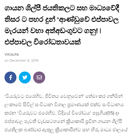
ගායන ශිල්පී ජයතිකලට සහ මාධ්‍යවේදී
තිසර ට පහර දුන් ‘ආණ්ඩුවේ එප්පාවල
මැරයන් වහා අත්අඩංගුවට ගනු! |
එප්පාවල විරෝධතාවයක්
VIKALPA
on
December 8, 2014
‘වියරුවට එරෙහිව, ජීවිතය වෙනුවෙන්‘ තේමා කර ගනිමින්
ලංකාවේ සිවිල් සංවිධාන විශාල ප්‍රමාණයක් එක්ව සංවිධානය
කරන ‘වියරුවට එරෙහිව, වීදියේ විරෝධය‘ පසුගිය(05) දා
එප්පාවල පැවති වැඩසටහනේ ක්‍රියාකාරී ප්‍රවීන ගායන ශිල්පී
ජයතිලක බණ්ඩාර ඇතුලු ක්‍රියාකාරීන්ට සහ හිරු මාධ්‍ය ජාලයේ