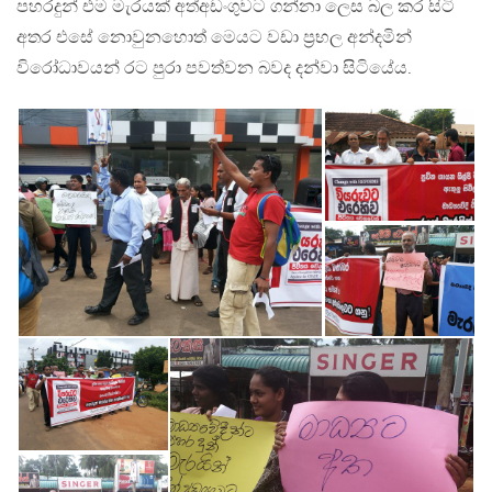
පහරදුන් එම මැරයක් අත්අඩංගුවට ගන්නා ලෙස බල කර සිටි
අතර එසේ නොවුනහොත් මෙයට වඩා ප්‍රභල අන්දමින්
විරෝධාවයන් රට පුරා පවත්වන බවද දන්වා සිටියේය.