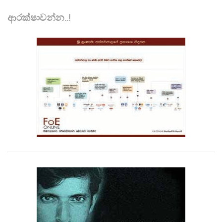
ආරක්ෂාවන්න..!