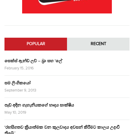
POPULAR
RECENT
සෙක්ස් ඇන්ඩ් ලව් – බ්‍රා සහ ‘ලේ’
February 15, 2016
සම ලිංගිකයෝ
September 9, 2013
පෑඩ් අඳින ගැහැනියකගේ හෘදය සාක්ෂිය
May 10, 2019
‘රහසිගතව ක්‍රියාත්මක වන කුලවාදය අවසන් කිරීමට කාලය උදාවී
තිබේ.’