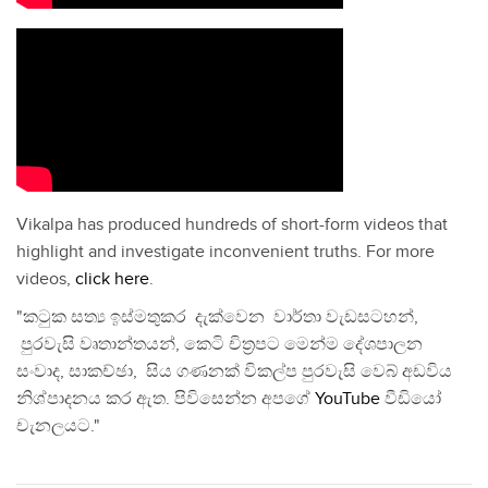
Vikalpa has produced hundreds of short-form videos that
highlight and investigate inconvenient truths. For more
videos,
click here
.
"කටුක සත්‍ය ඉස්මතුකර දැක්වෙන වාර්තා වැඩසටහන්,
පුරවැසි වෘතාන්තයන්, කෙටි චිත්‍රපට මෙන්ම දේශපාලන
සංවාද, සාකච්ඡා, සිය ගණනක් විකල්ප පුරවැසි වෙබ් අඩවිය
නිශ්පාදනය කර ඇත. පිවිසෙන්න අපගේ
YouTube
වීඩියෝ
චැනලයට."