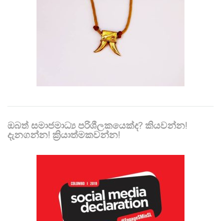
ඔබත් සමාජමාධ්‍ය පරිශීලකයෙක්ද? කියවන්න!
දැනගන්න! ක්‍රියාත්මකවන්න!