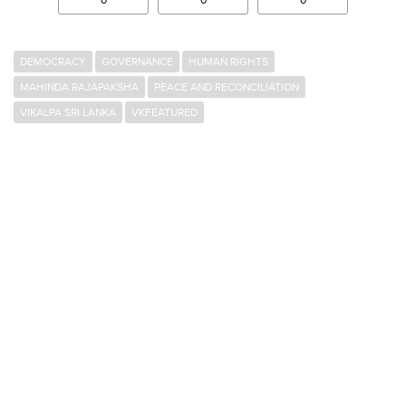
DEMOCRACY
GOVERNANCE
HUMAN RIGHTS
MAHINDA RAJAPAKSHA
PEACE AND RECONCILIATION
VIKALPA SRI LANKA
VKFEATURED