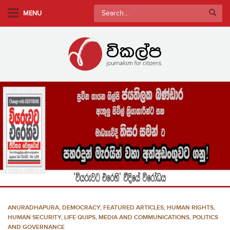
S
Search
MENU
k
for:
i
p
t
o
m
a
i
n
c
o
n
t
e
n
ANURADHAPURA
,
DEMOCRACY
,
FEATURED ARTICLES
,
HUMAN RIGHTS
,
t
HUMAN SECURITY
,
LIFE QUIPS
,
MEDIA AND COMMUNICATIONS
,
POLITICS
AND GOVERNANCE