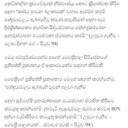
කෙටිකාලීන ක්‍රමවේදයක් නිර්මාණය කොට ක්‍රියාත්මක කිරීම
සඳහා “කාර්ය සාධන බලකායක්” වහාම ආරම්භ කරමි.
මත්ද්‍රව්‍යවලට ඇබ්බැහිවූ තරුණ තරුණියන් සඳහා සෑම
දිස්ත්‍රික්කයකම ආගමික සිද්ධස්ථානය කේන‍ද්‍රකරගෙන
පුනරුත්ථාපන මධ්‍යස්ථාන ස්ථාපනය කරමි.” ( උපුටා ගැනීම :-
ලොව දිනන මග – පිටුව 114)
මෙය සම්පූර්ණයෙන්ම පාහේ මෛත්‍රිපාල සිරිසේනගේ
ප්‍රතිපත්ති ප්‍රකශනය ඒ ආකාරයෙන්ම සඳහන් කිරීමකි.
මෛත්‍රීගේ ප්‍රතිපත්ති ප්‍රකාශනය මෙසේ සඳහන් කරන්නේය,
“මත්ද්‍රව්‍යවලට ඇබ්බැහි වූවන් ගලවා ගැනීම
සඳහා සුවිශේෂී පුනරුත්තාපන මධ්‍යස්ථාන ස්ථාපිත කිරීමට
කටයුතු කරන්නෙමි. දුම්වැටි ඇසුරුම්වල රූපමය අවවාද 80%
දක්වා වැඩිකිරීමට කටයුතු කරන්නෙමි.” ( උපුටා ගැනීම :-
මෛත්‍රී පාලනයක් … ස්ථාවර රටක් – පිටුව 114 )