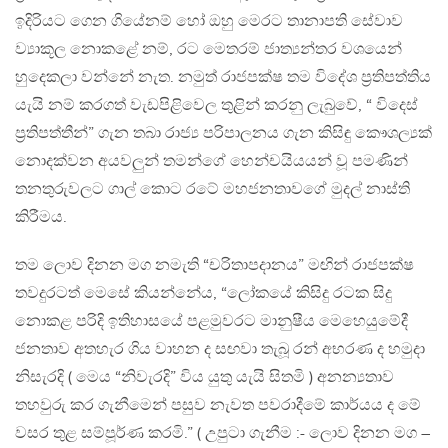
ඉදිරියට ගෙන ගියේනම් හෝ ඔහු මෙරට තානාපති සේවාව
ව්‍යාකූල නොකළේ නම්, රට මෙතරම් ජාත්‍යන්තර වශයෙන්
හුදෙකලා වන්නේ නැත. නමුත් රාජපක්ෂ තම විදේශ ප්‍රතිපත්තිය
යැයි නම් කරගත් වැඩපිළිවෙල තුළින් කරනු ලැබුවේ, “ විදෙස්
ප්‍රතිපත්තීන්” ගැන තබා රාජ්‍ය පරිපාලනය ගැන කිසිඳු කෞශල්‍යක්
නොදක්වන අයවලුන් තමන්ගේ හෙන්චයියයන් වූ පමණින්
තනතුරුවලට ගාල් කොට රටේ මහජනතාවගේ මුදල් නාස්ති
කිරීමය.
තම ලොව දිනන මග නමැති “චරිතාපදානය” මඟින් රාජපක්ෂ
තවදුරටත් මෙසේ කියන්නේය, “ලෝකයේ කිසිදු රටක සිදු
නොකළ පරිදි ඉතිහාසයේ පළමුවරට මානුෂීය මෙහෙයුමේදී
ජනතාව අතහැර ගිය වාහන ද සඟවා තැබූ රන් අභරණ ද හමුදා
නිසැරදි ( මෙය “නිවැරදි” විය යුතු යැයි සිතමි ) අනන්‍යතාව
තහවුරු කර ගැනීමෙන් පසුව නැවත පවරාදීමේ කාර්යය ද මේ
වසර තුළ සම්පූර්ණ කරමි.” ( උපුටා ගැනීම :- ලොව දිනන මග –