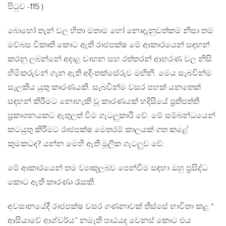
පිටුව -115 )
බොහෝ තැන් වල හිතා මතාම හෝ නොදැනුවත්කම නිසා තම
මව්බස විකෘති කොට ඇති රාජපක්ෂ මේ ආකාරයෙන් සඳහන්
කරනු ලබන්නේ අදාළ වාහන සහ රත්තරන් ආභරණ වල නිසි
හිමිකරුවන් ගැන ඇති අදි-තක්සේරුව මඟිනි. මෙය සැබවින්ම
සැලකිය යුතු කාරණයකි. සැබවින්ම වසර පහක් යනතෙක්
සඳහන් කිරීමට නොහැකි වූ කාරණයක් හදිසියේ ප්‍රතිපත්ති
ප්‍රකාශනයකට ඇතුලත් වීම ගැටලුකාරී වේ. මේ සම්බන්ධයෙන්
කටයුතු කිරීමට රාජපක්ෂ මෙතරම් කාලයක් ගත කළේ
කුමකටද? යන්න මෙහි ඇති මූලික ගැටලුව වේ.
මේ ආකාරයෙන් තම ව්‍යාකූලබව පෙන්වීම සඳහා ඔහු ප්‍රසිද්ධ
කොට ඇති කාරණා රැසකි.
අවසානයේදී රාජපක්ෂ වසර ගණනාවක් තිස්සේ භාවිතා කළ “
ආසියාවේ ආශ්චර්ය” නමැති පාඨයද වෙනස් කොට එය