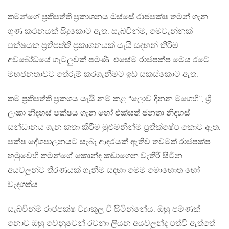
තමන්ගේ ප්‍රතිපත්ති ප්‍රකාශනය ඔස්සේ රාජපක්ෂ තමන් ගැන
ගුණ කථනයක් සිදුකොට ඇත. සැබවින්ම, මෙවැන්නක්
පක්ෂයක ප්‍රතිපත්ති ප්‍රකාශනයක් යැයි සඳහන් කිරීම
අවබෝධයේ ගැටලුවක් පමණි. එසේම රාජපක්ෂ මෙය රටේ
මහජනතාවට තේරුම් කරගැනීමට ඉඩ සකස්කොට ඇත.
තම ප්‍රතිපත්ති ප්‍රකශය යැයි නම් කළ “ලොව දිනන මගෙහි”, ශ්‍රී
ලංකා නිදහස් පක්ෂය ගැන හෝ එක්සත් ජනතා නිදහස්
සන්ධානය ගැන කතා කිරීම මුළුමනින්ම ප්‍රතික්ෂේප කොට ඇත.
පක්ෂ දේශපාලනයට සැබෑ ආදරයක් ඇතිව තවමත් රාජපක්ෂ
හමුවෙහි තමන්ගේ කොන්ද කඩාගෙන වැතිරී සිටින
අයවලුන්ට තීරණයක් ගැනීම සඳහා මෙම මොහොත හෝ
වැදගත්ය.
සැබවින්ම රාජපක්ෂ ව්‍යාකූල වී සිටින්නේය. ඔහු පමණක්
නොව ඔහු වෙනුවෙන් රචනා ලියන අයවලුන්ද පත්වී ඇත්තේ