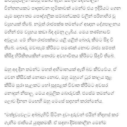
කටයුතුවලින් ඔප්පු කොට ඇත. ඕනෑම දේශපාලන
චින්තනයකට පාදකවන භූමිකාවක් මෙන්ම එය ඉදිරියට ගෙන
යෑම සඳහා තම පෞද්ගලික සම්බන්ධකම් වලින් පරිභාහිර වූ
ව්‍යුහයක් තිබේ. නමුත් රාජපක්ෂ තමන්ගේ අඥාන දේශපාලනය
මඟින් එම ව්‍යුහය කඩා බිඳ දමනු ලැබීය. මෙය තණ්හාවේ
අවුලය. මේ නිසා රාජපක්ෂට යළි යළිත් බොරු කීමට සිදු වී
තිබේ. බොරු මවාපෑම් කිරීමට පමණක් නොව රාජ්‍ය සම්පත්
කිසිඳු හිරිකිතයකින් තොරව අවභාවිතය කිරීමට සිදුවී තිබේ.
ඔහු අද දින තමන්ට මහත් අභිමානයක් ඇති බව කිව්වේය. ඒ
වෙන කිසිවක් නොසා නොව, ඔහු ඔහුගේ ධූර කාලය තුළ
කිසිම සුරා සැලකට හෝ සූදුපළක් විවෘත කිරීමට අවසර
නොදුන් නිසාලු. මෙය අමුලික බොරුවකි. එසේම තමන්ගේ
ලොව දිනන මඟෙහි ඔහු මෙසේ සඳහන් කරන්නේය.
“මත්ද්‍රව්‍යවලට අබ්බැහිවී සිටින දුවා දරුවන් එයින් නිදහස් කර
ගැනීම ජාතියේ යුතුකමකි. ඒ සඳහා දීර්ඝකාලීන මෙන්ම