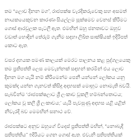
තම “ලොව දිනන මග”, රාජපක්ෂ වැරදිකරුවෙකු සහ අසමත්
නායකයෙකුවන කාරණා සියල්ලම සූක්ෂමව වෙනස් කිරීමට
ගොස් ආරවුලක පැටලී ඇත. එමඟින් ඔහු ජනතාවට ඔහුව
වඩාත් හොඳින් තේරුම් ගැනීම සඳහා ලිඛිත සාක්ෂියක් ඉදිරිපත්
කොට ඇත.
වසර දහයක පමණ කාලයක් මෙරට පාලනය කළ පුද්ගලයෙකු
තම ප්‍රතිපත්ති ලෙස මෙවැන්නක් සඳහන් කරමින් එය ලොව
දිනන මග යැයි නම් කිරීමෙන්ම පෙනී යන්නේ ලෝකය යනු
කුමක්ද යන්න ගැනවත් කිසිඳු අදහසක් මොහුට නොමැති බවයි.
සැබවින්ම ‘රාජපක්ෂලාට ශ්‍රී ලංකාව වූකලී හම්බන්තොටය;
ලෝකය වූ කලී ශ්‍රී ලංකාවය;’ යැයි පැවසුණු අදහස යළි යළිත්
නිවැරදි බව මෙමඟින් සනාථ වේ.
රාජපක්ෂට අනුව ඔහුගේ විදෙස් ප්‍රතිපත්ති මඟින්, “නොබැඳි
ප්‍රතිපත්තිය” ඉදිරියට ගෙන ගොස් ඇත. එවැනි ප්‍රතිපත්තියක්