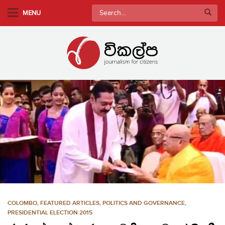
S
Search
MENU
k
for:
i
p
t
o
m
a
i
n
c
o
n
t
e
n
COLOMBO
,
FEATURED ARTICLES
,
POLITICS AND GOVERNANCE
,
t
PRESIDENTIAL ELECTION 2015