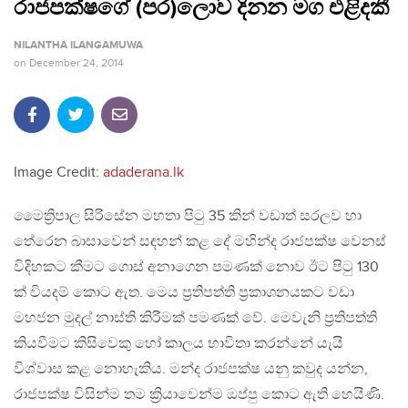
රාජපක්ෂගේ (පර)ලොව දිනන මග එළිදකී
NILANTHA ILANGAMUWA
on
December 24, 2014
Image Credit:
adaderana.lk
මෛත්‍රිපාල සිරිසේන මහතා පිටු 35 කින් වඩාත් සරලව හා
තේරෙන බාසාවෙන් සඳහන් කළ දේ මහින්ද රාජපක්ෂ වෙනස්
විදිහකට කීමට ගොස් අනාගෙන පමණක් නොව ඊට පිටු 130
ක් වියදම් කොට ඇත. මෙය ප්‍රතිපත්ති ප්‍රකාශනයකට වඩා
මහජන මුදල් නාස්ති කිරීමක් පමණක් වේ. මෙවැනි ප්‍රතිපත්ති
කියවීමට කිසිවෙකු හෝ කාලය භාවිතා කරන්නේ යැයි
විශ්වාස කළ නොහැකිය. මන්ද රාජපක්ෂ යනු කවුද යන්න,
රාජපක්ෂ විසින්ම තම ක්‍රියාවෙන්ම ඔප්පු කොට ඇති හෙයිණි.