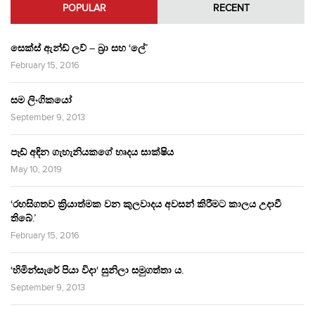
POPULAR
RECENT
සෙක්ස් ඇන්ඩ් ලව් – බ්‍රා සහ ‘ලේ’
February 15, 2016
සම ලිංගිකයෝ
September 9, 2013
පෑඩ් අඳින ගැහැනියකගේ හෘදය සාක්ෂිය
May 10, 2019
‘රහසිගතව ක්‍රියාත්මක වන කුලවාදය අවසන් කිරීමට කාලය උදාවී
තිබේ.’
February 15, 2016
‘හිමින්සැරේ පියා විදා‘ සුනිලා සමුගත්තා ය.
September 9, 2013