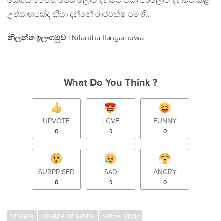
කෙසේ වෙතත් මෙය ලොව දිනීමට වඩා පරලොව දිනීමට කළ
උත්සාහයක්ද කියා දන්නේ රාජපක්ෂ පමණි.
නිලන්ත ඉලංගමුව
| Nilantha Ilangamuwa
What Do You Think ?
UPVOTE
LOVE
FUNNY
0
0
0
SURPRISED
SAD
ANGRY
0
0
0
VIKALPA
VIKALPA SRI LANKA
VKFEATURED