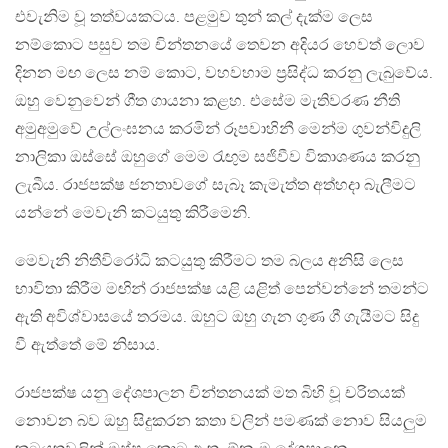
එවැනිම වූ තත්වයකටය. පළමුව තුන් කල් දැක්ම ලෙස
නම්කොට පසුව තම චින්තනයේ තෙවන අදියර හෙවත් ලොව
දිනන මඟ ලෙස නම් කොට, වහවහාම ප්‍රසිද්ධ කරනු ලැබුවේය.
ඔහු වෙනුවෙන් ගීත ගායනා කළහ. එසේම මැතිවරණ නීති
අමුඅමුවේ උල්ලංඝනය කරමින් රූපවාහිනී මෙන්ම ගුවන්විදුලි
නාලිකා ඔස්සේ ඔහුගේ මෙම රැඟුම සජිවීව විකාශණය කරනු
ලැබීය. රාජපක්ෂ ජනතාවගේ සැබෑ කැමැත්ත අත්හදා බැලීමට
යන්නේ මෙවැනි කටයුතු කිරීමෙනි.
මෙවැනි නිතීවිරෝධි කටයුතු කිරීමට තම බලය අනිසි ලෙස
භාවිතා කිරීම මඟින් රාජපක්ෂ යළි යළිත් පෙන්වන්නේ තමන්ට
ඇති අවිශ්වාසයේ තරමය. ඔහුට ඔහු ගැන ගුණ ගී ගැයීමට සිදු
වී ඇත්තේ මේ නිසාය.
රාජපක්ෂ යනු දේශපාලන චින්තනයක් මත බිහි වූ චරිතයක්
නොවන බව ඔහු සිදුකරන කතා වලින් පමණක් නොව සියලුම