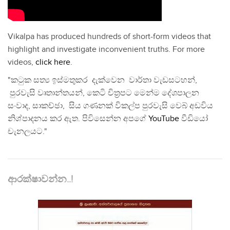
Vikalpa has produced hundreds of short-form videos that
highlight and investigate inconvenient truths. For more
videos,
click here
.
"කටුක සත්‍ය ඉස්මතුකර දැක්වෙන වාර්තා වැඩසටහන්,
පුරවැසි වෘතාන්තයන්, කෙටි චිත්‍රපට මෙන්ම දේශපාලන
සංවාද, සාකච්ඡා, සිය ගණනක් විකල්ප පුරවැසි වෙබ් අඩවිය
නිශ්පාදනය කර ඇත. පිවිසෙන්න අපගේ
YouTube
වීඩියෝ
චැනලයට."
ආරක්ෂාවන්න..!