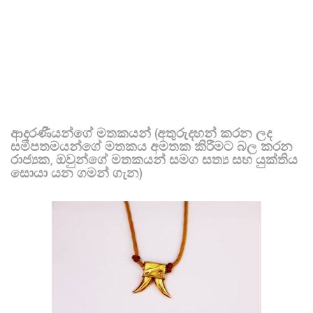
ආදරණීයන්ගේ මතකයන් (අතුරුදහන් කරන ලද
සමීපතමයන්ගේ මතකය අමතක කිරීමට බල කරන
රාජ්‍යක, ඔවුන්ගේ මතකයන් සමග සත්‍ය සහ යුක්තිය
සොයා යන ගමන් ගැන)