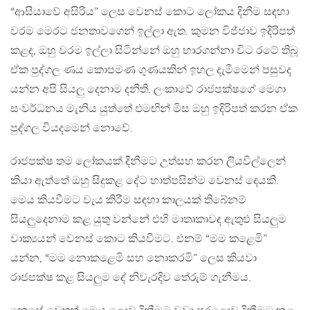
“ආසියාවේ අසිරිය” ලෙස වෙනස් කොට ලෝකය දිනීම සඳහා
වරම මෙරට ජනතාවගෙන් ඉල්ලා ඇත. කුමන විජ්ජාව ඉදිරිපත්
කළද, ඔහු වරම ඉල්ලා සිටින්නේ ඔහු භාරගන්නා විට රටේ තිබූ
ඒක පුද්ගල ණය කොපමණ ගුණයකින් ඉහල දැමීමෙන් පසුවද
යන්න අපි සියලු දෙනාම දනිති. ලංකාවේ රාජපක්ෂගේ මෙගා
සංවර්ධනය මැනිය යුත්තේ එමඟින් මිස ඔහු ඉදිරිපත් කරන ඒක
පුද්ගල වියදමෙන් නොවේ.
රාජපක්ෂ තම ලෝකයක් දිනීමට උත්සහ කරන ලියවිල්ලෙන්
කියා ඇත්තේ ඔහු සිදුකළ දේට හාත්පසින්ම වෙනස් දෙයකි.
මෙය කියවීමට වැය කිරීම සඳහා කාලයක් තිබේනම්
සියලුදෙනාම කළ යුතු වන්නේ එහි මාතෘකාවද ඇතුළු සියලුම
වාක්‍යයන් වෙනස් කොට කියවීමට. එනම් “මම කළෙමි”
යන්න, “මම නොකළෙමි සහ නොකරමි” ලෙස කියවා
රාජපක්ෂ කළ සියලුම දේ නිවැරදිව තේරුම් ගැනීමය.