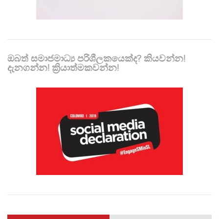
ඔබත් සමාජමාධ්‍ය පරිශීලකයෙක්ද? කියවන්න!
දැනගන්න! ක්‍රියාත්මකවන්න!