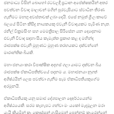
ජනමාධ්‍ය විසින් බොහෝ රටවලදී ප්‍රධාන අපේක්ෂකයින් අතර
පවත්වන විවාද මාලාවන් මගින් පුරවැසියාට ස්වාධීන තීරණ
ගැනීමට මහඟු අවස්තාවක් ලබා දෙයි. එසේ නමුත් ශ්‍රී ලංකාවේ
බලයේ සිටින කිසිදු නායකයකු එවැනි විවාදයකට පැමිණ නැත.
රනිල් වික්‍රමසිංහ සහ මෙමත්‍රිපාල සිරිසේන යන දෙදෙනාම
එවැනි විවාද සඳහා සිය කැමැත්ත ප්‍රකාශ කළ ද මහින්ද
රාජපක්ෂ එවැනි මුහුණට මුහුණ තරඟයකට දක්වන්නේ
මාරාන්තික බියකි.
මහා ජනයා කරා විපාක්ෂික අදහස් ගලා යාමට දක්වන බිය
රාජපක්ෂ ඒකාධිපතිත්වයේ පදනම ය. මහාජනයා නූගත්
අශිෂ්ඨයින් ලෙස පවත්වා ගැනීම සෑම ඒකාධිපතියකුගේම
අරමුනයි.
ඒකාධිපතියකු යනු සමාජ දේශපාලන දෙඅර්ථයෙන්ම
අශිෂ්ඨයෙකි. සරම කැහැපට ගන්වා මං යකෝ මැදමූලන මරා
යැයි කියමින් කැ කොස්සන් ගැසිමෙන් පෙන්නුම් කැරෙන්නේ