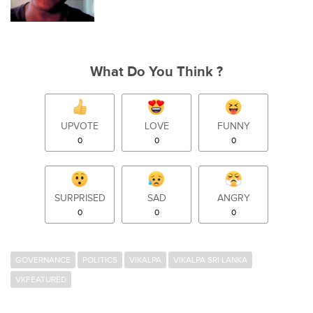
What Do You Think ?
UPVOTE
LOVE
FUNNY
0
0
0
SURPRISED
SAD
ANGRY
0
0
0
GOVERNANCE
POLITICS
VIKALPA
VIKALPA SRI LANKA
VKFEATURED