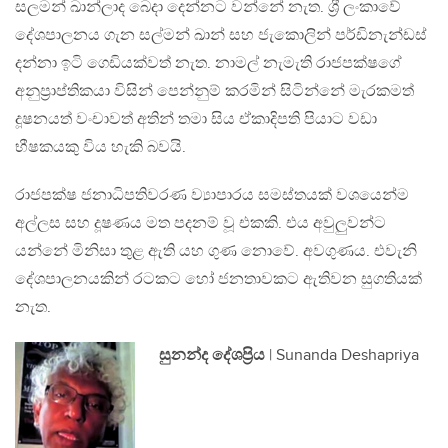
සලමන් ඛාන්ලාද බෙදා දෙන්නට වන්නේ නැත. ශ්‍රී ලංකාවේ
දේශපාලනය ගැන සල්මන් ඛාන් සහ ජැකොලින් පර්ඩිනැන්ඩස්
දන්නා ඉටි ගෙඩියක්වත් නැත. නාමල් නැමැති රාජපක්ෂගේ
අනුප්‍රාප්තිකයා විසින් පෙන්නුම් කරමින් සිටින්නේ මැරකමත්
දූෂනයත් වංචාවත් අතින් තමා සිය ඒකාදිපති පියාට වඩා
භීෂකයකු විය හැකි බවයි.
රාජපක්ෂ ජනාධිපතිවරණ ව්‍යාපාරය සමස්තයක් වශයෙන්ම
අල්ලස සහ දූෂණය මත පදනම් වූ එකකි. එය අවුලුවන්ට
යන්නේ මිනිසා තුළ ඇති යහ ගුණ නොවේ. අවගුණය. එවැනි
දේශපාලනයකින් රටකට හෝ ජනතාවකට ඇතිවන සුගතියක්
නැත.
සුනන්ද දේශප්‍රිය
| Sunanda Deshapriya