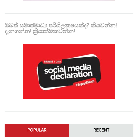
ඔබත් සමාජමාධ්‍ය පරිශීලකයෙක්ද? කියවන්න!
දැනගන්න! ක්‍රියාත්මකවන්න!
POPULAR
RECENT