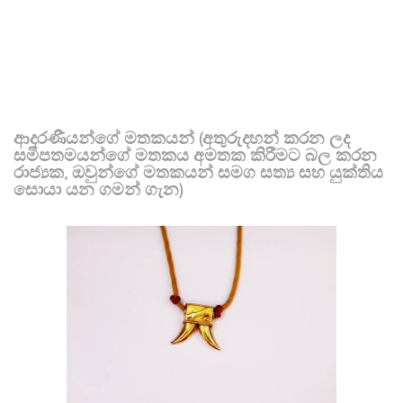
ආදරණීයන්ගේ මතකයන් (අතුරුදහන් කරන ලද
සමීපතමයන්ගේ මතකය අමතක කිරීමට බල කරන
රාජ්‍යක, ඔවුන්ගේ මතකයන් සමග සත්‍ය සහ යුක්තිය
සොයා යන ගමන් ගැන)