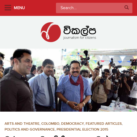
S
Search
MENU
k
for:
i
p
t
o
m
a
i
n
c
o
n
t
e
n
ARTS AND THEATRE
,
COLOMBO
,
DEMOCRACY
,
FEATURED ARTICLES
,
t
POLITICS AND GOVERNANCE
,
PRESIDENTIAL ELECTION 2015