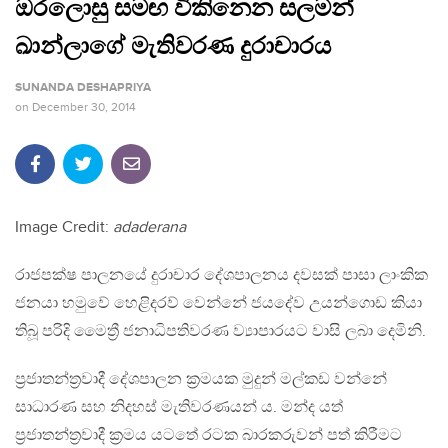
ඔරලොසු සමඟ විකිනෙන සලමන්
ඛාන්ලාගේ මැතිවරණ දුරාචාරය
SUNANDA DESHAPRIYA
on
December 30, 2014
Image Credit:
adaderana
රාජපක්ෂ පාලනයේ දුරාචාර දේශපාලනය දවසක් පාසා ලාංකික
ජනයා හමුවේ හෙළිදරව් වෙන්නේ ජයදේව උයන්ගොඩ කියා
තිබූ පරිදි මෛත්‍රී ජනාධිපතිවරණ ව්‍යාපාරයට වාසි ලබා දෙමිනි.
ප්‍රජාතන්ත්‍රවාදී දේශපාලන ක්‍රමයක මුදුන් මල්කඩ වන්නේ
සාධාරණ සහ නිදහස් මැතිවරණයන් ය. මන්ද යත්
ප්‍රජාතන්ත්‍රවාදී ක්‍රමය යටතේ රටක බාරකරුවන් පත් කිරීමට