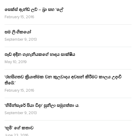
සෙක්ස් ඇන්ඩ් ලව් – බ්‍රා සහ ‘ලේ’
February 15, 2016
සම ලිංගිකයෝ
September 9, 2013
පෑඩ් අඳින ගැහැනියකගේ හෘදය සාක්ෂිය
May 10, 2019
‘රහසිගතව ක්‍රියාත්මක වන කුලවාදය අවසන් කිරීමට කාලය උදාවී
තිබේ.’
February 15, 2016
‘හිමින්සැරේ පියා විදා‘ සුනිලා සමුගත්තා ය.
September 9, 2013
‘භූමි’ ගේ කතාව
June 23, 2016