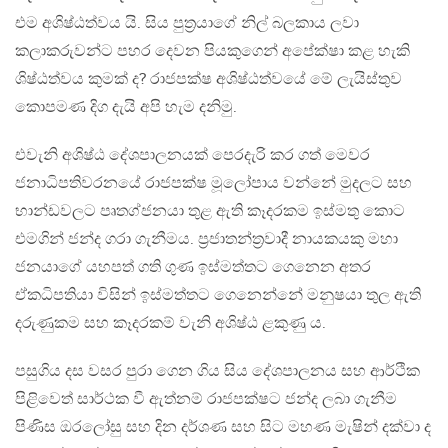
එම අශිෂ්ඨත්වය යි. සිය පුත්‍රයාගේ නිල් බලකාය ලවා
කලාකරුවන්ට පහර දෙවන පියකුගෙන් අපේක්ෂා කළ හැකි
ශිෂ්ඨත්වය කුමක් ද? රාජපක්ෂ අශිෂ්ඨත්වයේ මේ ලැයිස්තුව
කොපමණ දිග දැයි අපි හැම දනිමු.
එවැනි අශිෂ්ඨ දේශපාලනයක් පෙරදැරි කර ගත් මෙවර
ජනාධිපතිවරනයේ රාජපක්ෂ මූලෝපාය වන්නේ මුදලට සහ
භාන්ඩවලට පෘතග්ජනයා තුළ ඇති කෑදරකම ඉස්මතු කොට
එමගින් ජන්ද ගරා ගැනීමය. ප්‍රජාතන්ත්‍රවාදී නායකයකු මහා
ජනයාගේ යහපත් ගති ගුණ ඉස්මත්තට ගෙනෙන අතර
ඒකධිපතියා විසින් ඉස්මත්තට ගෙනෙන්නේ මනුෂයා තුල ඇති
දරුණුකම සහ කෑදරකම් වැනි අශිෂ්ඨ ළකුණු ය.
පසුගිය දස වසර පුරා ගෙන ගිය සිය දේශපාලනය සහ ආර්ථික
පිළිවෙත් සාර්ථක වී ඇත්නම් රාජපක්ෂට ජන්ද ලබා ගැනීම
පිණිස ඔරලෝසු සහ දින දර්ශණ සහ සිට මහණ මැෂින් දක්වා ද