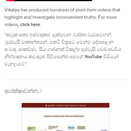
Vikalpa has produced hundreds of short-form videos that
highlight and investigate inconvenient truths. For more
videos,
click here
.
"කටුක සත්‍ය ඉස්මතුකර දැක්වෙන වාර්තා වැඩසටහන්,
පුරවැසි වෘතාන්තයන්, කෙටි චිත්‍රපට මෙන්ම දේශපාලන
සංවාද, සාකච්ඡා, සිය ගණනක් විකල්ප පුරවැසි වෙබ් අඩවිය
නිශ්පාදනය කර ඇත. පිවිසෙන්න අපගේ
YouTube
වීඩියෝ
චැනලයට."
ආරක්ෂාවන්න..!