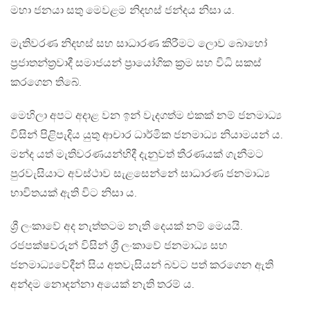
මහා ජනයා සතු මෙවළම නිදහස් ජන්දය නිසා ය.
මැතිවරණ නිදහස් සහ සාධාරණ කිරීමට ලොව බොහෝ
ප්‍රජාතන්ත්‍රවාදී සමාජයන් ප්‍රායෝගික ක්‍රම සහ විධි සකස්
කරගෙන තිබේ.
මෙහිලා අපට අදාළ වන ඉන් වැදගත්ම එකක් නම් ජනමාධ්‍ය
විසින් පිළිපැදිය යුතු ආචාර ධාර්මික ජනමාධ්‍ය නියාමයන් ය.
මන්ද යත් මැතිවරණයන්හිදී දැනුවත් තීරණයක් ගැනීමට
පුරවැසියාට අවස්ථාව සැළසෙන්නේ සාධාරණ ජනමාධ්‍ය
භාවිතයක් ඇති විට නිසා ය.
ශ්‍රී ලංකාවේ අද නැත්තටම නැති දෙයක් නම් මෙයයි.
රජපක්ෂවරුන් විසින් ශ්‍රී ලංකාවේ ජනමාධ්‍ය සහ
ජනමාධ්‍යවේදීන් සිය අතවැසියන් බවට පත් කරගෙන ඇති
අන්දම නොදන්නා අයෙක් නැති තරම් ය.