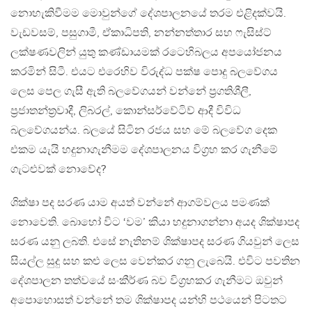
නොහැකිවීමම මොවුන්ගේ දේශපාලනයේ තරම එළිදක්වයි.
වැඩවසම්, පසුගාමී, ඒකාධිපති, නන්නත්තාර සහ ෆැසිස්ට්
ලක්ෂණවලින් යුතු කණ්ඩායමක් රටෙහිබලය අපයෝජනය
කරමින් සිටී. එයට එරෙහිව විරුද්ධ පක්ෂ පොදු බලවේගය
ලෙස පෙල ගැසී ඇති බලවේගයන් වන්නේ ප්‍රගතිශීලී,
ප්‍රජාතන්ත්‍රවාදී, ලිබරල්, කොන්සර්වේටිව් ආදී විවිධ
බලවේගයන්ය. බලයේ සිටින රජය සහ මේ බලවේග දෙක
එකම යැයි හදුනාගැනීමම දේශපාලනය විග්‍රහ කර ගැනීමේ
ගැටළුවක් නොවේද?
ශික්ෂා පද සරණ යාම අයත් වන්නේ ආගම්වලය පමණක්
නොවෙති. බොහෝ විට ‘වම’ කියා හදුනාගන්නා අයද ශික්ෂාපද
සරණ යනු ලබති. එසේ නැතිනම් ශික්ෂාපද සරණ ගියවුන් ලෙස
සියල්ල සුදු සහ කළු ලෙස වෙන්කර ගනු ලැබෙයි. එවිට පවතින
දේශපාලන තත්වයේ සංකීර්ණ බව විග්‍රහකර ගැනීමට ඔවුන්
අපොහොසත් වන්නේ තම ශික්ෂාපද යන්හි පථයෙන් පිටතට