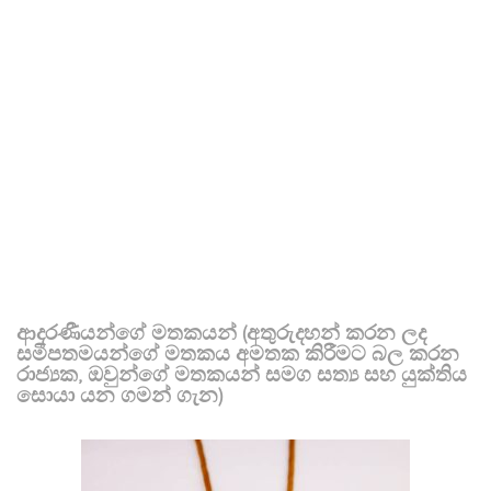
ආදරණීයන්ගේ මතකයන් (අතුරුදහන් කරන ලද
සමීපතමයන්ගේ මතකය අමතක කිරීමට බල කරන
රාජ්‍යක, ඔවුන්ගේ මතකයන් සමග සත්‍ය සහ යුක්තිය
සොයා යන ගමන් ගැන)