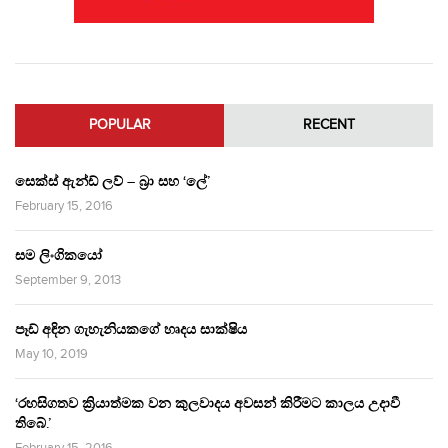
POPULAR
RECENT
සෙක්ස් ඇන්ඩ් ලව් – බ්‍රා සහ ‘ලේ’
February 15, 2016
සම ලිංගිකයෝ
September 9, 2013
පෑඩ් අඳින ගැහැනියකගේ හෘදය සාක්ෂිය
May 10, 2019
‘රහසිගතව ක්‍රියාත්මක වන කුලවාදය අවසන් කිරීමට කාලය උදාවී
තිබේ.’
February 15, 2016