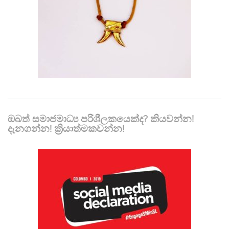
ඔබත් සමාජමාධ්‍ය පරිශීලකයෙක්ද? කියවන්න!
දැනගන්න! ක්‍රියාත්මකවන්න!