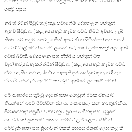
අයෙකුට පවා නැවත වීසා ඉල්ලීමට හැකි වන්නේ වසර 3 ක්
ගතවූ පසුය.
නමුත් රටින් පිටුවහල් කළ ඒවාගේම දේශපාලන හේතූන්
ඇතුව පිටුවහල් කළ අයෙකුට නැවත රටට ඒමට අවසර ලැබී
තිබේ. මේ අනුව පෙරටුගාමීන් අපට කියා සිටින්නේ ලෝකයේ
අන් රටවල් මෙන් නොව ලංකාව තරුපහේ ප්‍රජාතන්ත්‍රවාදය ඇති
රටක් බවකි. දේශපාලන සහ නීතිමය හේතූන් මත
වැරදිකරුවෙකු කර රටින් පිටුවහල් කළ අයෙකුට නැවත රටට
ඒමට ආසියාවේ ආශ්චර්ය නැමැති ප්‍රජාතන්ත්‍රවාදය ඉඩ දී ඇත
කියායි. මෙවැනි ආශ්චර්යක් සිදුව ඇත්තේ ලංකාවේ පමනි.
මේ ආකාරයේ තුට්ටු දෙකේ කතා මොවුන් රටක ජනයාට
කියන්නේ රටේ ජීවත්වන ජනයා තණකොල කන හරකුන් කියා
සිතාගෙනද? පසුගිය වකවානුව පුරාම මහින්ද සහ ඔහුගේ
සහචරයන් ලංකාවේ ජනයා මෝඩ රැළක් ලෙස ගනිමින්
මෙවැනි කතා සහ ක්‍රියාවන් එකක් පසුපස එකක් ලෙස කළ කී