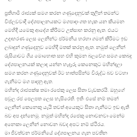
ප්‍රතිගාමී රාජ්‍යක් සමග කරන ගණුදෙනුවක් තුලින් තමන්ට
විප්ලවවාදී දේශපාලනයකට මගපාදා ගත හැක යන කියමන
මෙහිදී යමෙකු ආදේශ කිරීමට උත්සාහ කරනු ඇත. එයට
උදාහරණ ලෙස ලෙනින්ට ජර්මනිය හරහා ගමන් කිරීමට ඉඩ
ලබාදුන් ගණුදෙනුව මෙහිදී මතක් කරනු ඇත. නමුත් ලෙනින්
රුසියාවට ගිය මොහොත සහ එහි කුමන බලවේග සමග කෙබදු
දේශපාලනයක් කලාද යන්න හැදෑරූ කෙනෙකුට මහින්දලා
සමග කරන ගණුදෙනුවක් ඊට හාත්පසින්ම විරුද්ධ බව වටහා
ගැනීමට මග පාදනු ඇත.
මහින්ද රාජපක්ෂ තමා රජෙකු ලෙස සිතා වැඩකරයි. ඔහුගේ
පවුල රජ පෙලපත ලෙස හැසිරෙති. ඉතිං එසේ නම් තමන්
ලෙනින් කෙනෙකු යැයි තවත් අයෙකුට සිතා ගැනීමට ඉඩ ඇති
බව අප දන්නෙමු. නමුත් මහින්ද රජෙකු නොවනවා මෙන්ම
අනෙකා ලෙනින් නොවන බවද අපට නම් ස්ථිරය.
මා ජීවත්වන ජර්මනියේ දේශපාලනය ගැන පවතින