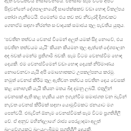
ඇති විවිධත්වය නිසාවෙන්මයි. එනිසාම සෑම විටම අපට
සිදුවන්නේ දේශපාලනයේදී සාපේක්ෂකව වඩා හොඳ විකල්පය
තෝරා ගැනීමටයි. එමෙන්ම එය තව තව නිවැරදි දිශාවකට
ගෙනඒම සඳහා නිරන්ත සංවාදයක් සමාජය තුල පැවතිය යුතුය.
‘පවතින තත්වය වෙනස් වීමෙන් අලුත් යමක් සිදු නොවේ, එය
පවතින තත්වයම යැයි’ කියන කියමන තුල ඇත්තේ දේශපාලන
අඳ බවක් මෙන්ම ප්‍රතිගාමී බවකි. සෑම විටම වෙනස්වීම හොඳ
දෙයකි. එම වෙනස්වීමෙන් වඩා හොඳ දෙයක් නිර්මාණය
නොවෙනවා යැයි අපි මොහොතකට උපකල්පනය කරමු.
නමුත් වෙනස් කිරීම තුල ඇතිවන තත්වය පවතින දෙය වෙසක්
කළ නොහැකි යැයි කියන මතය බිඳ දමනු ලබයි. එතුලින්
වෙනසක් ඇති කළ හැකිය යන ඉගැන්වීම සමාජගත වන බැවින්
නැවත වෙනස් කිරීමක් සඳහා යොමුවීමකට ජනයාට මග
පෙන්වයි. එබැවින් ඕනෑම වෙනස්වීමක් සෑම විටම ප්‍රගතිශීලී
වේ. ඒ අනුව මහින්දලාගේ රාජ්‍ය පෙරළාදමා අලුත්
බලවේගයකට බලයලැබීමම ප්‍රගතිශීලී දෙයකි.