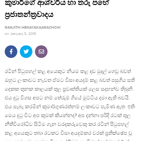
කුමාර්ගේ ආශ්චර්ය හා තරු පහේ
ප්‍රජාතන්ත්‍රවාදය
RANJITH HENAYAKAARACHCHI
on
January 5, 2015
රටින් පිටුපහල් කළ අයෙකුට නියම කළ දඩ මුදල් ගෙවූ බවත්
ඔහුට ලංකාවට නැවත ඒමට වීසා අයදුම් කළ බවත් පසුගිය සති
දෙකක තුනක කාලයක් තුල ප්‍රවෘත්තියක් ලෙස සදහන්ව තිබුනි.
එය දුටු විගස අපට නම් තේරුම් ගියේ මුට්ටිය දමා ඇති බවයි.
එය සැබෑ කරමින් කුමාර්ගුණරත්නම් ලංකාවට පැමිණ ඇත‍. ඉතිං
මෙය දුටු විට අප කුමක් කියන්නද? අප දන්නා පරිදි රටක් තුල
නීතිවිරෝධීව සිටීම ගැන වරදකරුවෙකු කර රටින් පිටුපහල්
කළ අයෙකුට තබා රටකට වීසා අයදුම්කර වරක් ප්‍රතික්ෂේප වූ