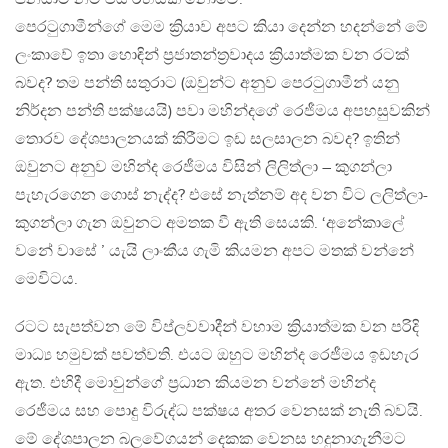
පෙරටුගාමීන්ගේ මෙම ක්‍රියාව අපට කියා දෙන්න හදන්නේ මේ
ලංකාවේ ඉතා හොඳින් ප්‍රජාතන්ත්‍රවාදය ක්‍රියාත්මක වන රටක්
බවද? තම පන්ති සතුරාට (ඔවුන්ට අනුව පෙරටුගාමීන් යනු
නිර්දන පන්ති පක්ෂයයි) පවා මහින්දගේ රෙජීමය අපහසුවකින්
තොරව දේශපාලනයක් කිරීමට ඉඩ සලසාලන බවද? ඉතින්
ඔවුනට අනුව මහින්ද රෙජීමය විසින් ලිලිත්ලා – කුගන්ලා
පැහැරගෙන ගොස් නැද්ද? එසේ නැත්නම් අද වන විට ලලිත්ලා-
කුගන්ලා ගැන ඔවුනට අමතක වී ඇති සෙයකි. ‘අනේකාලේ
වනේ වාසේ ’ යැයි ලාංකීය ගැමි කියමන අපට මතක් වන්නේ
මෙවිටය.
රටට සැපත්වන මේ විප්ලවවාදීන් වහාම ක්‍රියාත්මක වන පරිදි
මාධ්‍ය හමුවක් පවත්වති. එයට ඔහුට මහින්ද රෙජීමය ඉඩහැර
ඇත. එහිදී මොවුන්ගේ ප්‍රධාන කියමන වන්නේ මහින්ද
රෙජීමය සහ පොදු විරුද්ධ පක්ෂය අතර වෙනසක් නැති බවයි.
මේ දේශපාලන බලවේගයන් දෙකක වෙනස හදුනාගැනීමට