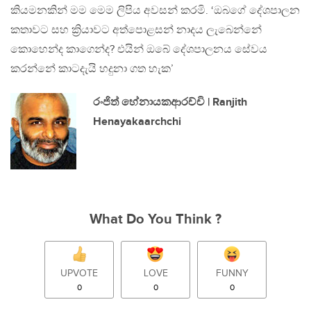
කියමනකින් මම මෙම ලිපිය අවසන් කරමි. ‘ඔබගේ දේශපාලන
කතාවට සහ ක්‍රියාවට අත්පොළසන් නාදය ලැබෙන්නේ
කොහෙන්ද කාගෙන්ද? එයින් ඔබේ දේශපාලනය සේවය
කරන්නේ කාටදැයි හදුනා ගත හැක’
රංජිත් හේනායකආරච්චි | Ranjith
Henayakaarchchi
What Do You Think ?
UPVOTE
LOVE
FUNNY
0
0
0