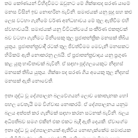
තම කෝණයන් විහිදවීමට ඔවුනට මේ ශික්ෂාපද සරණ යාමේ
මනස විසින් ඉඩ නොහරින බැවිනි. සමාජයක් යනු සුදු සහ කළු
ලෙස වටහා ගැනීමේ වර්ණ අන්ධභාවය මේ තුල ඇතිවීම එහි
ස්වභාවයයි. සමාජයක් යනු විවිධත්වයේ සංකීර්ණ එකතුවක්
බව වටහා ගැනීමට මිනිසෙකු තුල ප්‍රජාතන්ත්‍රික මනසක් තිබිය
යුතුය. ප්‍රජාතන්ත්‍රවාදී රටක් තුල ජීවත්වීමම මෙවැනි මනසකට
හිමිකම් ඇති නොකරනු ලබයි. ඒ ප්‍රජාතන්ත්‍රවාදය යනු ප්‍රගුණ
කළ යුතු භාවිතාවක් බැවිනි. ඒ සඳහා පුද්ගලයෙකුට නිදහස්
මනසක් තිබිය යුතුය. ශික්ෂා පද සරණ ගිය අයෙකු තුල නිදහස්
මනසක් ඇති නොවෙති.
ඉතා ශුද්ධ වූ දේශපාලන බලවේගයන් ලොව කොතැනක හෝ
පහල වෙතැයි මම විශ්වාස නොකරමි. ඒ දේශපාලනය යනුම
බලය අත්පත් කර ගැනීමක් සඳහා කරන සටනක් බැවිනි. බලය
අධිපතිබව සමග එකින් එක එකට බැඳී ඇති දෙයකි. ඒවාගේම
ඉතා ශුද්ධ වූ දේශපාලනයක් ඇතිවිය නොහැක්කේම සමාජයක