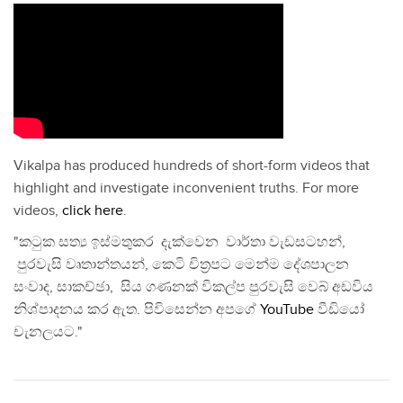
Vikalpa has produced hundreds of short-form videos that
highlight and investigate inconvenient truths. For more
videos,
click here
.
"කටුක සත්‍ය ඉස්මතුකර දැක්වෙන වාර්තා වැඩසටහන්,
පුරවැසි වෘතාන්තයන්, කෙටි චිත්‍රපට මෙන්ම දේශපාලන
සංවාද, සාකච්ඡා, සිය ගණනක් විකල්ප පුරවැසි වෙබ් අඩවිය
නිශ්පාදනය කර ඇත. පිවිසෙන්න අපගේ
YouTube
වීඩියෝ
චැනලයට."