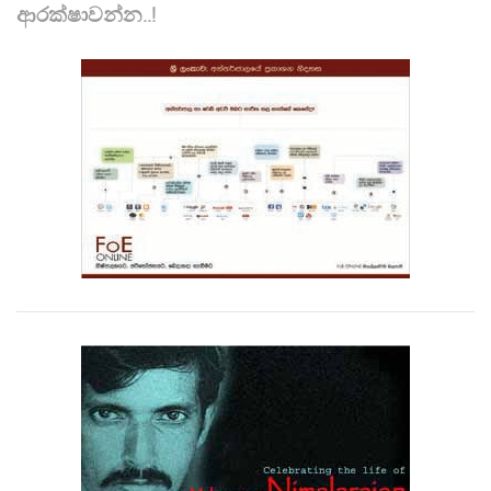
ආරක්ෂාවන්න..!