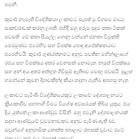
පමනි.
කුමාර් නැමැති විදේශිකයා ලංකාවට සැපත් වූ විගසම මාධ්‍ය
සාකච්ඡාවක් කරනු ලබති. එහිදී ඔහු අරුම පුදුම කතා ටිකක්
පවසති. මේ කතා සියල්ල ගොනු වන්නේ ජනතා විමුක්ති
පෙරමුණට එරෙහිව සහ විපක්ෂ පොදු අපේක්ෂකයාට
එරෙහිවයි. කුමාර් ගුණරත්නම්ට අනුව පවතින මහින්දලාගේ
රජය සහ විපක්ෂය අතර වෙනසක් නොමැත. නමුත් විපක්ෂය
සහ අන් අය අතර අත්භූත ගිවිසුම් ඇතිබව මොහු පවසයි. සුළඟ
හමන්නේ කුමන දිශාවකින්ද කියා හදුනා ගැනීම අපහසු නැත.
ලංකාවට පැමිණි විදේශිකයෙකුට ලංකාවේ දේශපාලනයට
ක්‍රියාකාරීව සහභාගි වීමට විශේෂ අවසරයක් තිබිය යුතුය. එය
දිය යුත්තේ ලංකා ආණ්ඩුව විසිනි. ඔහු එවැනි දේශපාලනයක්
සදහා ආණ්ඩුවේ වුවමනාවකට අනුව පැමිණ ඇති බව
ඔවුන්ගේ අනුගාමික තොත්ත බබාලාට රහසක් වූවාට රටේ
ජනයාට නම් එය රහසක් නොවේ.