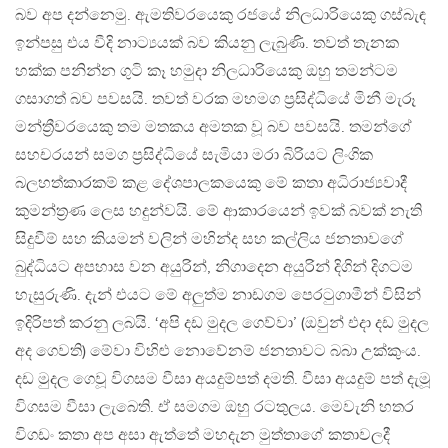
බව අප දන්නෙමු. ඇමතිවරයෙකු රජයේ නිලධාරියෙකු ගස්බැඳ
ඉන්පසු එය වීදි නාට්‍යයක් බව කියනු ලැබුණි. තවත් තැනක
හක්ක පනින්න ගුටි කෑ හමුදා නිලධාරියෙකු ඔහු තමන්ටම
ගසාගත් බව පවසයි. තවත් වරක මහමග ප්‍රසිද්ධියේ මිනී මැරූ
මන්ත්‍රීවරයෙකු තම මතකය අමතක වූ බව පවසයි. තමන්ගේ
සහචරයන් සමග ප්‍රසිද්ධියේ සැමියා මරා බිරියට ලිංගික
බලහත්කාරකම් කළ දේශපාලකයෙකු මේ කතා අධිරාජ්‍යවාදී
කුමන්ත්‍රණ ලෙස හදුන්වයි. මේ ආකාරයෙන් ඉවක් බවක් නැති
සිදුවීම් සහ කියමන් වලින් මහින්ද සහ කල්ලිය ජනතාවගේ
බුද්ධියට අපහාස වන අයුරින්, නිගාදෙන අයුරින් දිගින් දිගටම
හැසුරුණි. දැන් එයට මේ අලුත්ම නාඩගම පෙරටුගාමීන් විසින්
ඉදිරිපත් කරනු ලබයි. ‘අපි දඩ මුදල ගෙව්වා’ (ඔවුන් එදා දඩ මුදල
අද ගෙවති) මේවා විහිළු නොවේනම් ජනතාවට බබා උක්කුංය.
දඩ මුදල ගෙවූ විගසම වීසා අයදුම්පත් දමති. වීසා අයදුම් පත් දැමූ
විගසම වීසා ලැබෙති. ඒ සමගම ඔහු රටතුලය. මෙවැනි හතර
විගඩං කතා අප අසා ඇත්තේ මහදැන මුත්තාගේ කතාවලදී