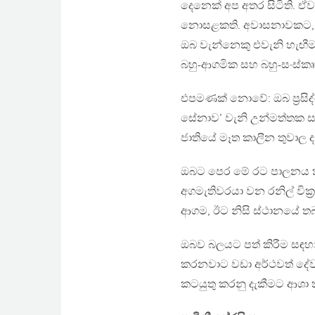
දෙනෙක් අප අතර සිටිති. ඒවා 
නොසළකති. අවාසනාවකට, රට
ඔබ වැන්නෙකු එවැනි හැඟී
බහු-ආගමික සහ බහු-සංස්කෘ
එපමණක් නොවේ: ඔබ ප‍්‍රසි
සේනාව’ වැනි උන්මත්තක සං
ජාතියේ මෑත කාලීන තුවාල ද 
ඔබට පෙර මේ රට පාලනය කළ
අගමැතිවරයා වන රනිල් වික‍්‍
ආගම, ඊට නිසි ස්ථානයේ තබන
ඔබව බලයට පත් කිරීම සඳහා
කරනවාට වඩා අර්ථවත් දේව
කටයුතු කරනු දැකීමට ආශා 