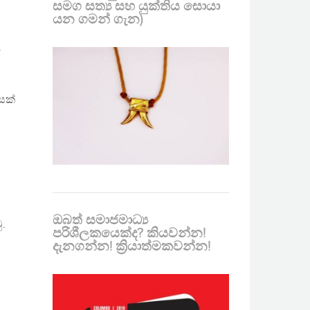
සමග සත්‍ය සහ යුක්තිය සොයා
යන ගමන් ගැන)
.
සක්
ඔබත් සමාජමාධ්‍ය
ු.
පරිශීලකයෙක්ද? කියවන්න!
දැනගන්න! ක්‍රියාත්මකවන්න!