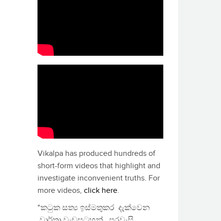
Vikalpa has produced hundreds of
short-form videos that highlight and
investigate inconvenient truths. For
more videos,
click here
.
"කටුක සත්‍ය ඉස්මතුකර දැක්වෙන
වාර්තා වැඩසටහන්, පුරවැසි