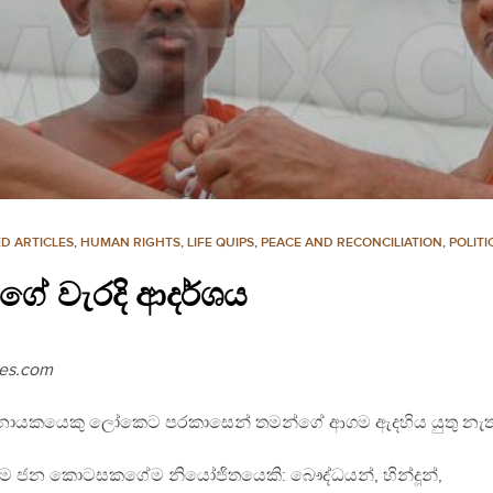
D ARTICLES
,
HUMAN RIGHTS
,
LIFE QUIPS
,
PEACE AND RECONCILIATION
,
POLIT
ගේ වැරදි ආදර්ශය
es.com
 නායකයෙකු ලෝකෙට පරකාසෙන් තමන්ගේ ආගම ඇදහිය යුතු නැත
ෑම ජන කොටසකගේම නියෝජිතයෙකි: බෞද්ධයන්, හින්දූන්,