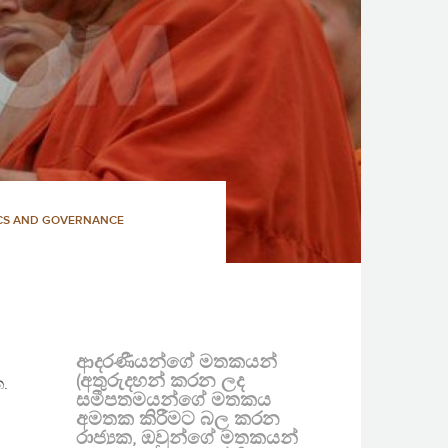
ICS AND GOVERNANCE
ආදරණීයන්ගේ මතකයන්
(අතුරුදහන් කරන ලද
.
සමීපතමයන්ගේ මතකය
අමතක කිරීමට බල කරන
රාජ්‍යක, ඔවුන්ගේ මතකයන්