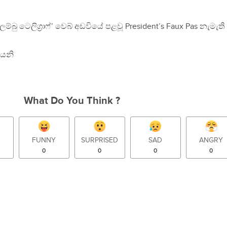
ම්බු ටෙලිග‍්‍රාෆ්’ වෙබ් අඩවියේ පළවූ President’s Faux Pas නැමැති
යෙනි
What Do You Think ?
FUNNY
SURPRISED
SAD
ANGRY
0
0
0
0