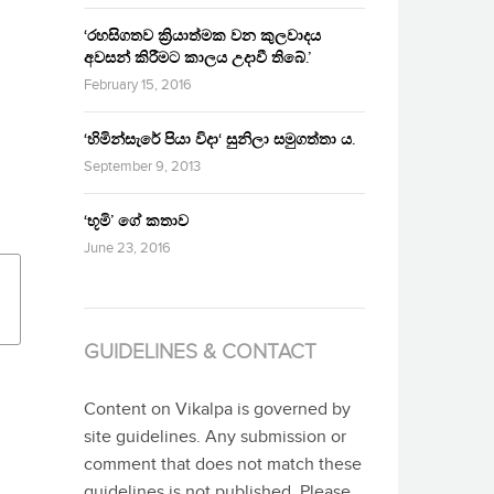
‘රහසිගතව ක්‍රියාත්මක වන කුලවාදය
අවසන් කිරීමට කාලය උදාවී තිබේ.’
February 15, 2016
‘හිමින්සැරේ පියා විදා‘ සුනිලා සමුගත්තා ය.
September 9, 2013
‘භූමි’ ගේ කතාව
June 23, 2016
GUIDELINES & CONTACT
Content on Vikalpa is governed by
site guidelines. Any submission or
comment that does not match these
guidelines is not published. Please