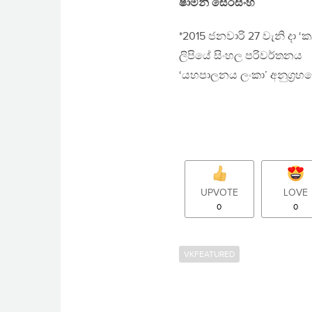
ෂාමිනී සේරසිංහ
*2015 ජනවාරි 27 වැනි දා ‘කල
ලිපියේ සිංහල පරිවර්තනය
‘යහපාලනය ලංකා’ අනුග‍්‍රහ
UPVOTE
LOVE
0
0
VKFEATURED