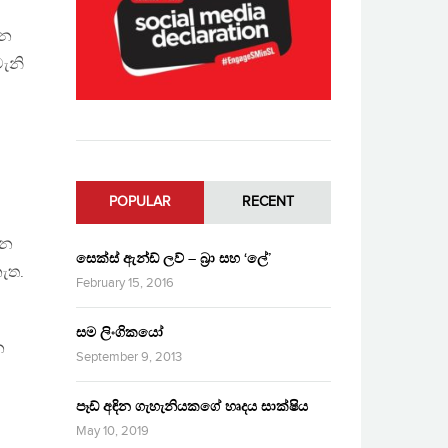
ින
ැනි
POPULAR
RECENT
ාන
සෙක්ස් ඇන්ඩ් ලව් – බ්‍රා සහ ‘ලේ’
නැත.
February 15, 2016
සම ලිංගිකයෝ
න
September 9, 2013
පෑඩ් අඳින ගැහැනියකගේ හෘදය සාක්ෂිය
May 10, 2019