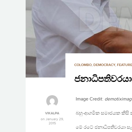
COLOMBO
,
DEMOCRACY
,
FEATURE
ජනාධිපතිවරයා
Image Credit:
demotiximag
බහු-ආගමික සමාජයක කිසි
VIKALPA
on
January 29,
2015
මේ රටේ ජනාධිපතිවරයා ස