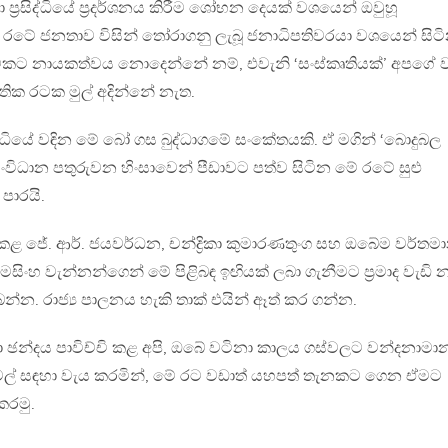
ප‍්‍රසිද්ධියේ ප‍්‍රදර්ශනය කිරීම ශෝභන දෙයක් වශයෙන් ඔවුහූ
ේ ජනතාව විසින් තෝරාගනු ලැබූ ජනාධිපතිවරයා වශයෙන් සිට
මකට නායකත්වය නොදෙන්නේ නම්, එවැනි ‘සංස්කෘතියක්’ අපගේ ව
තික රටක මුල් අදින්නේ නැත.
ද්ධියේ වඳින මේ බෝ ගස බුද්ධාගමේ සංකේතයකි. ඒ මගින් ‘බොදුබල
විධාන පතුරුවන හිංසාවෙන් පීඩාවට පත්ව සිටින මේ රටේ සුළු
පාරයි.
 ජේ. ආර්. ජයවර්ධන, චන්ද්‍රිකා කුමාරණතුංග සහ ඔබේම වර්තම
රමසිංහ වැන්නන්ගෙන් මේ පිළිබඳ ඉඟියක් ලබා ගැනීමට ප‍්‍රමාද වැඩි 
්න. රාජ්‍ය පාලනය හැකි තාක් එයින් ඈත් කර ගන්න.
 ඡන්දය පාවිච්චි කළ අපි, ඔබේ වටිනා කාලය ගස්වලට වන්දනාමා
ල් සඳහා වැය කරමින්, මේ රට වඩාත් යහපත් තැනකට ගෙන ඒමට
කරමු.