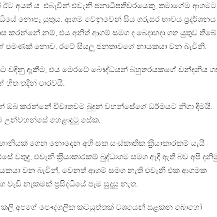
වන් ඊට අයත් ය. එබැවින් එවැනි ජනාධිපතිවරයෙකු, තමාගේම ආගමට
‍රසිද්ධියේ නොපෑ යුතුය. ආගම වෙනුවෙන් සිය ගරුසර භාවය ප‍්‍රදර්ශනය
වාස කරන්නේ නම්, එය අනිත් ආගම් සමග ද බෙදාහදා ගත යුතුව තිබේ
්ගේ පමණක් නොව, රටේ සියලූ ජනතාවගේ නායකයා වන බැවිනි.
ට වඳිනු දැකීම, එය මෙරටේ බෞද්ධයන් බහුතරයකගේ වන්දනීය ග
හිත තදින් පාරවයි.
් ඔබ කරන්නේ විවෘතවම බුදුන් වහන්සේගේ ධර්මයට නිගා දීමයි.
ිරීම උන්වහන්සේ හෙළාදුටු සේක.
හානියක් ගෙන නොදෙන අහිංසක සංස්කෘතික ක‍්‍රියාකාරකම් යැයි
වතුදු, එවැනි ක‍්‍රියාකාරකම් බුද්ධාගම සමග ඈඳී ඇති බව අපි දනිම
ායකයා වන බැවින්, වෙනත් ආගම් සමග නැති එවැනි එක ආගමක
 වැඩි නෑකමක් ප‍්‍රසිද්ධියේ පෑම සුදුසු නැත.
වූ කලී අපගේ පෞද්ගලික කටයුත්තක් වශයෙන් සළකන බොහෝ