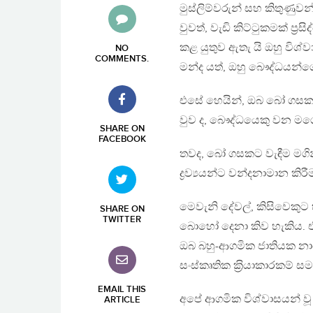
මුස්ලිම්වරුන් සහ කිතුණු
වුවත්, වැඩි කිට්ටුකමක් ප‍්
කළ යුතුව ඇතැ යි ඔහු විශ්
NO
COMMENTS
.
මන්ද යත්, ඔහු බෞද්ධයන
එසේ හෙයින්, ඔබ බෝ ගසක
වුව ද, බෞද්ධයෙකු වන මගේ 
SHARE ON
FACEBOOK
තවද, බෝ ගසකට වැඳීම මගින
ද්‍රව්‍යයන්ට වන්දනාමාන ක
මෙවැනි දේවල්, කිසිවෙකුට 
SHARE ON
TWITTER
බොහෝ දෙනා කිව හැකිය. එසේ 
ඔබ බහු-ආගමික ජාතියක න
සංස්කෘතික ක‍්‍රියාකාරකම් සමග
EMAIL THIS
අපේ ආගමික විශ්වාසයන් 
ARTICLE