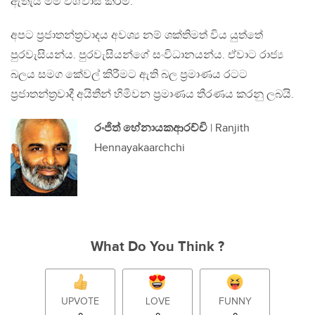
ඇතැයි මම විශ්වාස කරමි.
අපට ප්‍රජාතන්ත්‍රවාදය අවශ්‍ය නම් ශක්තිමත් විය යුත්තේ
පුරවැසියන්ය. පුරවැසියන්ගේ සංවිධානයන්ය. ඒවාට රාජ්‍ය
බලය සමග කේවල් කිරීමට ඇති බල ප්‍රමාණය රටට
ප්‍රජාතන්ත්‍රවාදී අයිතීන් හිමිවන ප්‍රමාණය තීරණය කරනු ලබයි.
රංජිත් හේනායකආරච්චි
| Ranjith
Hennayakaarchchi
What Do You Think ?
UPVOTE
LOVE
FUNNY