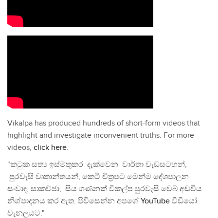
Vikalpa has produced hundreds of short-form videos that
highlight and investigate inconvenient truths. For more
videos,
click here
.
"කටුක සත්‍ය ඉස්මතුකර දැක්වෙන වාර්තා වැඩසටහන්,
පුරවැසි වෘතාන්තයන්, කෙටි චිත්‍රපට මෙන්ම දේශපාලන
සංවාද, සාකච්ඡා, සිය ගණනක් විකල්ප පුරවැසි වෙබ් අඩවිය
නිශ්පාදනය කර ඇත. පිවිසෙන්න අපගේ
YouTube
වීඩියෝ
චැනලයට."