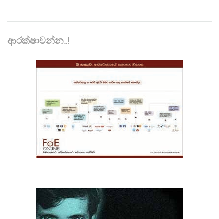
ආරක්ෂාවන්න..!