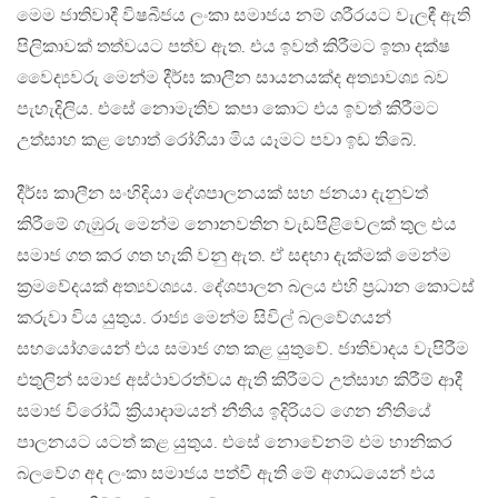
මෙම ජාතිවාදී විෂබීජය ලංකා සමාජය නම් ශරීරයට වැලඳී ඇති
පිලිකාවක් තත්වයට පත්ව ඇත. එය ඉවත් කිරීමට ඉතා දක්ෂ
වෛද්‍යවරු මෙන්ම දීර්ඝ කාලීන සායනයක්ද අත්‍යාවශ්‍ය බව
පැහැදිලිය. එසේ නොමැතිව කපා කොට එය ඉවත් කිරීමට
උත්සාහ කළ හොත් රෝගියා මිය යෑමට පවා ඉඩ තිබේ.
දීර්ඝ කාලීන සංහිදියා දේශපාලනයක් සහ ජනයා දැනුවත්
කිරීමේ ගැඹුරු මෙන්ම නොනවතින වැඩපිළිවෙලක් තුල එය
සමාජ ගත කර ගත හැකි වනු ඇත. ඒ සඳහා දැක්මක් මෙන්ම
ක්‍රමවේදයක් අත්‍යවශ්‍යය. දේශපාලන බලය එහි ප්‍රධාන කොටස්
කරුවා විය යුතුය. රාජ්‍ය මෙන්ම සිවිල් බලවේගයන්
සහයෝගයෙන් එය සමාජ ගත කළ යුතුවේ. ජාතිවාදය වැපිරීම
එතුලින් සමාජ අස්ථාවරත්වය ඇති කිරීමට උත්සාහ කිරීම් ආදී
සමාජ විරෝධී ක්‍රියාදාමයන් නීතිය ඉදිරියට ගෙන නීතියේ
පාලනයට යටත් කළ යුතුය. එසේ නොවේනම් එම හානිකර
බලවේග අද ලංකා සමාජය පත්වී ඇති මේ අගාධයෙන් එය