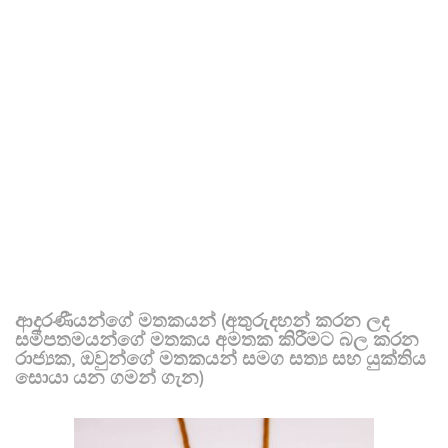
ආදරණීයන්ගේ මතකයන් (අතුරුදහන් කරන ලද
සමීපතමයන්ගේ මතකය අමතක කිරීමට බල කරන
රාජ්‍යක, ඔවුන්ගේ මතකයන් සමග සත්‍ය සහ යුක්තිය
සොයා යන ගමන් ගැන)