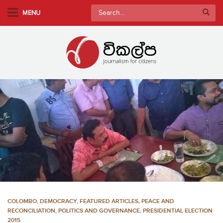
S
Search
MENU
k
for:
i
p
t
o
m
a
i
n
c
o
n
t
e
n
COLOMBO
,
DEMOCRACY
,
FEATURED ARTICLES
,
PEACE AND
t
RECONCILIATION
,
POLITICS AND GOVERNANCE
,
PRESIDENTIAL ELECTION
2015