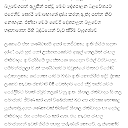
බලවේගයන් අලුතින් පත්වූ මෙම දේශපාලන බලවේගයට
එරෙහිව කොයි මොහොතේ දෂ්ඨ කරනු ඇත්ද යන්න කිව
නොහැක. එනිසා මෙම වෛරී දේශපාලන බලවේග
හඳුනාගෙන සිහි බුද්ධියෙන් වැඩ කිරීම වැදගත්වේ.
ලංකාවේ ජන කණ්ඩායම් අතර සහජීවනය ඇති කිරීම සඳහා
දරණ සෑම සුළු හෝ උත්සාහයකටම අකුල් හෙලමින් සිංහල
ජාතිවාදය ඇවිස්සීමේ ප්‍රයත්නයක යෙදෙන විමල් වීරවංශලා,
ගම්මන්පිලලා වැනි කණ්ඩායමට ඔවුන්ගේ මානව විරෝධී
දේශපාලනය කරගෙන යාමට බාධා ඇති නොකිරීම ඉදිරි දිනක
ලංකාව නැවත ජනවාරි 08 වෙනිදාට පෙර තිබූ තත්වයටම
පෙරලීමට මහත් පිටුවහලක් වනු ඇත. සිංහල ජාතිවාදය සිංහල
සමාජයට ජීර්ණ කර ඇති විෂබීජයක් බව අප අමතක නොකළ
යුත්තෙමු.දශක ගණනාවක් තිස්සේ සිංහල ජාතිවාදය හා දෙමළ
ජාතිවාදය එය පෝෂණය කර ඇත. එය නැවත සිංහල
සමාජයෙන් ඉවත් කිරීම පහසු කරුණක් නොවේ. ඇත්තෙන්ම