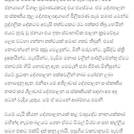
ජනයාගේ විශාල ප්‍රමාණයකටද එය එසේමය. එම දේශපාලන
සංස්කෘතිය තුල දේශපාලඥයාගේ පිලිසරණ සෑම සමාජ මෙන්ම
පුද්ගලික දේකටම අවැසි තත්වයකට රට පත්කර තිබූ හෙයින්
එයට හුරු වූ ජනයා එය ඉතා ස්වාභාවික පාලන ක්‍රමවේදය
ලෙස වටහා ගන්නා තත්වයක් සමාජ ගතව තිබුනි. එසේ
නොවන්නේ නම් කුඩු වෙළදුන්ට, මිනී මරුවන්ට, ප්‍රසිද්ධ ස්ත්‍රී
දූෂකයින්ට, මැරයින්ට, වැඩිම මනාප වලින් පාර්ලිමේන්තු ඒමට
ජනවරම් හිමි නොවනු ඇත. මෙවැනි ජරා ජීර්ණ මිනිසුන්ට
රටේ ප්‍රධාන දේශපාලන පක්ෂවලින් නාම යෝජන ලබා
නොදෙනු ඇත. එනිසා මේ අශීලාචාර දේශපාලන සංස්කෘතිය
නතර කර ශීලාචාර දේශපාලන සංස්කෘතියක් සඳහා අප අද
සටන් වැදිය යුතුය. මේ ඒ සටනේ ආරම්භය පමනි.
වමේ යැයි කියන දේශපාලනයක් කළ වාසුදේව නානයක්කාර
මහින්ද නැවත බලයට ගෙන ඒමට විමල් වීරවංශ සහ කල්ලිය
සමග එකට එක්වී දත් කනු ලබයි. පසුගිය වකවානුවේ පැවති