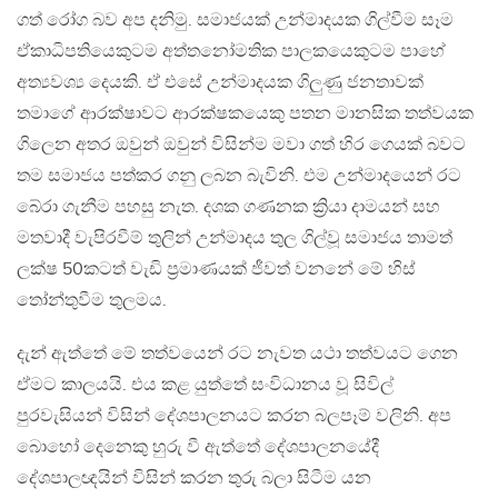
ගත් රෝග බව අප දනිමු. සමාජයක් උන්මාදයක ගිල්වීම සෑම
ඒකාධිපතියෙකුටම අත්තනෝමතික පාලකයෙකුටම පාහේ
අත්‍යවශ්‍ය දෙයකි. ඒ එසේ උන්මාදයක ගිලුණු ජනතාවක්
තමාගේ ආරක්ෂාවට ආරක්ෂකයෙකු පතන මානසික තත්වයක
ගිලෙන අතර ඔවුන් ඔවුන් විසින්ම මවා ගත් හිර ගෙයක් බවට
තම සමාජය පත්කර ගනු ලබන බැවිනි. එම උන්මාදයෙන් රට
බේරා ගැනීම පහසු නැත. දශක ගණනක ක්‍රියා දාමයන් සහ
මතවාදී වැපිරවීම් තුලින් උන්මාදය තුල ගිල්වූ සමාජය තාමත්
ලක්ෂ 50කටත් වැඩි ප්‍රමාණයක් ජීවත් වනනේ මේ හිස්
තෝන්තුවීම තුලමය.
දැන් ඇත්තේ මේ තත්වයෙන් රට නැවත යථා තත්වයට ගෙන
ඒමට කාලයයි. එය කළ යුත්තේ සංවිධානය වූ සිවිල්
පුරවැසියන් විසින් දේශපාලනයට කරන බලපෑම් වලිනි. අප
බොහෝ දෙනෙකු හුරු වී ඇත්තේ දේශපාලනයේදී
දේශපාලඥයින් විසින් කරන තුරු බලා සිටීම යන