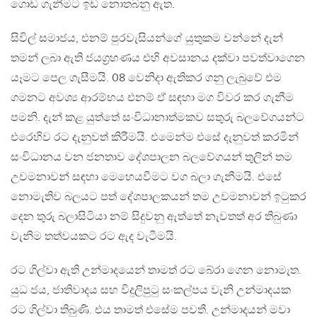
ගොඩ ගැනීමට ඉඩ නොතබනු ඇත.
සිවිල් සමාජය, එනම් පුරවැසියන්ගේ යුතුකම වන්නේ දැන්
තමන් ලබා ඇති ජයග්‍රහණය එහි අවසානය දක්වා පවත්වාගෙන
යෑමට පෙල ගැසීමයි. 08 වෙනිදා ඇතිකර ගනු ලැබුවේ එම
ගමනට අවශ්‍ය ආරම්භය එනම් ඒ සඳහා මග විවර කර ගැනීම
පමනි. දැන් කළ යුත්තේ සංවිධානාත්මකව සතුරු බලවේගයන්ට
එරෙහිව රට දැනුවත් කිරීමයි. එමෙන්ම එසේ දැනුවත් කරමින්
සංවිධානය වන ජනතාව දේශපාලන බලවේගයන් තුලින් තම
උවමනාවන් සඳහා මෙහෙයවීමට වග බලා ගැනීමයි. එසේ
නොමැතිව බලයට පත් දේශපාලකයන් තම උවමනාවන් ඉටුකර
දෙන තුරු බලාසිටියා නම් සිදුවනු ඇත්තේ නැවතත් අර තිබුණා
වැනිම තත්වයකට රට ඇද වැටීමයි.
රට ගිල්වා ඇති උන්මාදයෙන් තාමත් රට බේරා ගෙන නොමැත.
යුධ ජය, ජාතිවාදය සහ විදුලිපුටු සංකල්පය වැනි උන්මාදයක
රට ගිල්වා තිබුණි. එය තාමත් එසේම පවතී. උන්මාදයන් මවා