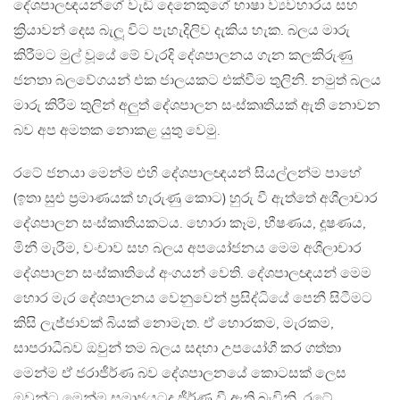
දේශපාලඥයන්ගේ වැඩි දෙනෙකුගේ භාෂා ව්‍යවහාරය සහ
ක්‍රියාවන් දෙස බැලූ විට පැහැදිලිව දැකිය හැක. බලය මාරු
කිරීමට මුල් වූයේ මේ වැරදි දේශපාලනය ගැන කලකිරුණු
ජනතා බලවේගයන් එක ජාලයකට එක්වීම තුලිනි. නමුත් බලය
මාරු කිරීම තුලින් අලුත් දේශපාලන සංස්කෘතියක් ඇති නොවන
බව අප අමතක නොකළ යුතු වෙමු.
රටේ ජනයා මෙන්ම එහි දේශපාලඥයන් සියල්ලන්ම පාහේ
(ඉතා සුළු ප්‍රමාණයක් හැරුණු කොට) හුරු වී ඇත්තේ අශීලාචාර
දේශපාලන සංස්කෘතියකටය. හොරා කෑම, භීෂණය, දූෂණය,
මිනී මැරීම, වංචාව සහ බලය අපයෝජනය මෙම අශීලාචාර
දේශපාලන සංස්කෘතියේ අංගයන් වෙති. දේශපාලඥයන් මෙම
හොර මැර දේශපාලනය වෙනුවෙන් ප්‍රසිද්ධියේ පෙනී සිටීමට
කිසි ලැජ්ජාවක් බියක් නොමැත. ඒ හොරකම, මැරකම,
සාපරාධීබව ඔවුන් තම බලය සදහා උපයෝගී කර ගත්තා
මෙන්ම ඒ ජරාජීර්ණ බව දේශපාලනයේ කොටසක් ලෙස
ඔවුන්ට මෙන්ම සමාජයටද ජීර්ණ වී ඇති බැවිනි. රටේ