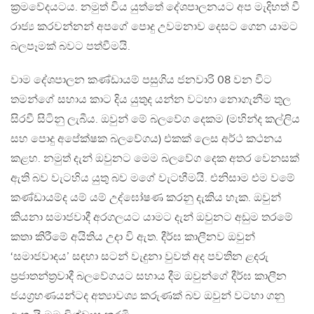
ක්‍රමවේදයටය. නමුත් විය යුත්තේ දේශපාලනයට අප මැදිහත් වී
රාජ්‍ය කරවන්නන් අපගේ පොදු උවමනාව දෙසට ගෙන යාමට
බලපෑමක් බවට පත්වීමයි.
වාම දේශපාලන කණ්ඩායම් පසුගිය ජනවාරි 08 වන විට
තමන්ගේ සහාය කාට දිය යුතුද යන්න වටහා නොගැනීම තුල
සිරවී සිටිනු ලැබීය. ඔවුන් මේ බලවේග දෙකම (මහින්ද කල්ලිය
සහ පොදු අපේක්ෂක බලවේගය) එකක් ලෙස අර්ථ කථනය
කළහ. නමුත් දැන් ඔවුනට මෙම බලවේග දෙක අතර වෙනසක්
ඇති බව වැටහිය යුතු බව මගේ වැටහීමයි. එනිසාම එම වමේ
කණ්ඩායම්ද යම් යම් උද්ඝෝෂණ කරනු දැකිය හැක. ඔවුන්
කියනා සමාජවාදී අරගලයට යාමට දැන් ඔවුනට අඩුම තරමේ
කතා කිරීමේ අයිතිය උදා වි ඇත. දීර්ඝ කාලීනව ඔවුන්
‘සමාජවාදය’ සඳහා සටන් වැදුනා වුවත් අද පවතින ළදරු
ප්‍රජාතන්ත්‍රවාදී බලවේගයට සහාය දීම ඔවුන්ගේ දීර්ඝ කාලීන
ජයග්‍රහණයන්ටද අත්‍යාවශ්‍ය කරුණක් බව ඔවුන් වටහා ගනු