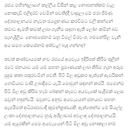
රජය මහින්දලාගේ කල්ලිය විසින් කළ නොපනත්කම් වැල
නොකැඩී එලිදරව් වෙමින් පවතිද්දී වාසුලා මේ ජරා ජීර්ණ
දේශපාලනයම නැවත ජයග්‍රහණය කරවීමට වලි කන්නේ
තමාට ඇමති කමක් ලබා ගැනීම සඳහා ඇති ලෝභ කමින් බව
පැහැදිලිය. නොඑසේනම් ඔහු විමල් වීරවංශ, ගම්මන්පිල වැනි
අය සමග කෙසේනම් අත්වැල් බැඳ ගන්නද?
තවත් කණ්ඩායමක් නව රජයේ අයවැය ඉදිරිපත් කිරීම තුලින්
රටේ ජනයාට යම් යම් සහන ප්‍රමාණයක් ලබා තිබීම ගැන අරුම
පුදුම කතා පතුරවමින් පවතී. පිටි මිල අඩුකර ඇත්තේ ඇමරිකන්
ගොවියාට වාසි ලබාදීමට යැයි මොවුන් සඳහන් කරයි. එමෙන්ම
පිටි මිල අඩු කිරීම හැම් බේකන් කෑමට අයවැයක් සැදීමක් ලෙස
ඔවුන් හඳුන්වයි. ඔවුනට අනුව අයවැයෙන් ජනයාට සහන
සැපයීමත් අධිරාජ්‍යවාදී කුමන්ත්‍රණයකි. ඇත්තෙන්ම මේ සියල්ල
ලංකා දේශපාලනයට හුරු අශීලාචාර අවලාද දේශපාලනයයි.
යම් අයුරකින් මෙම අයවැයෙන් පිටි මිල අඩු නොකලා නම්