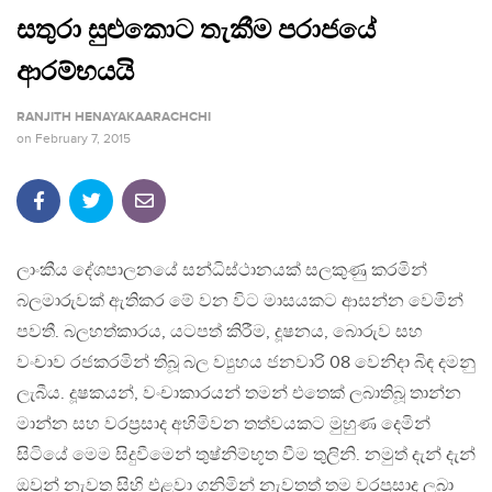
සතුරා සුළුකොට තැකීම පරාජයේ
ආරම්භයයි
RANJITH HENAYAKAARACHCHI
on
February 7, 2015
ලාංකීය දේශපාලනයේ සන්ධිස්ථානයක් සලකුණු කරමින්
බලමාරුවක් ඇතිකර මේ වන විට මාසයකට ආසන්න වෙමින්
පවතී. බලහත්කාරය, යටපත් කිරීම, දූෂනය, බොරුව සහ
වංචාව රජකරමින් තිබූ බල ව්‍යුහය ජනවාරි 08 වෙනිදා බිඳ දමනු
ලැබීය. දූෂකයන්, වංචාකාරයන් තමන් එතෙක් ලබාතිබූ තාන්න
මාන්න සහ වරප්‍රසාද අහිමිවන තත්වයකට මුහුණ දෙමින්
සිටියේ මෙම සිදුවීමෙන් තුෂ්නිම්භූත වීම තුලිනි. නමුත් දැන් දැන්
ඔවුන් නැවත සිහි එළවා ගනිමින් නැවතත් තම වරප්‍රසාද ලබා