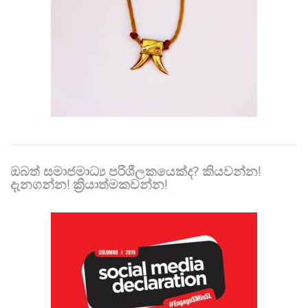
ඔබත් සමාජමාධ්‍ය පරිශීලකයෙක්ද? කියවන්න!
දැනගන්න! ක්‍රියාත්මකවන්න!