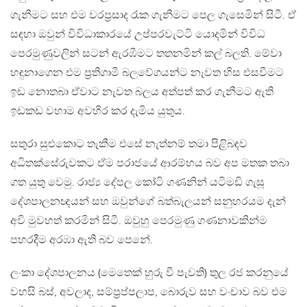
ගැනීමට සහ එම වරප්‍රසාද රැක ගැනීමට පෙල ගැසෙමින් සිටී. ඒ
සඳහා ඔවුන් විවිධාකාරයේ උප්පරවැට්ටි යොදමින් විවිධ
පෙරමුණුවලින් සටන් ඇරඹීමට තතනමින් කල් බලති. මේවා
හඳුනාගෙන එම ප්‍රතිගාමී බලවේගයන්ට නැවත හිස එසවීමට
ඉඩ නොතබා ඒවාට නැවත බලය අත්පත් කර ගැනීමට ඇති
ඉඩකඩ වහාම අවහිර කර දැමිය යුතුය.
සතුරා සුළුකොට තැකීම එසේ නැත්නම් තමා පිළිබඳව
අධිතක්සේරුවකට ඒම පරාජයේ ආරම්භය බව අප මතක තබා
ගත යුතු වෙමු. රාජ්‍ය දේපල කෝටි ගණනින් යටිමඩි ගැසූ
දේශපාලනඥයන් සහ ඔවුන්ගේ බත්බැලයන් සනුහරයම දැන්
අවි මුවහත් කරමින් සිටී. ඔවුහු පෙරමුණු ගණනාවකින්ම
පහරදීම අරඹා ඇති බව පෙනේ.
ලංකා දේශපාලනය (මෙතෙක් හුරු වී පැවති) තුල රජ කරනුයේ
වහසි බස්, අවලාද, සම්ප්‍රප්පලාප, බොරුව සහ වංචාව බව එම