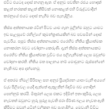
එවිට එයටද දොස් නගනු ඇත. ඒ අනුව පවතින රජය හොඳක්
කළත් නරකක් කළත් කිසිවක් නොකළත් එහි විරුද්ධවාදීන්
කරනුයේ එයට දොස් නැගීම බව පැහැදිලිය.
තිස්ස අත්තනායක රටින් පිටව යාම ගැන මුලින්ම ඔහුට යාමට
ඉඩ සැලසුවේ රනිල්ගේ කුමන්ත්‍රණයකින් බව පවසමින් දොස්
පැවරීය. පසුව තිස්ස අත්තනායකට එරෙහිව නීතිය ක්‍රියාත්මක
නොකරන බවට චෝදනා කෙරුණි. දැන් තිස්ස අත්තනායකට
එරෙහිව නීතිය ක්‍රියාත්මක වූවිට එය පලිගැනීමක් ලෙස ඔවුන්ම
චෝදනා කරති. නීතිය මත පාලනය නම් මොවුනට රුස්සන්නේ
නැති බව අප දන්නෙමු.
ඒ අතරම නිමල් සිරිපාල සහ අනුර ප්‍රියදර්ශන යාපා වැනි අයගේ
වැඩ පිලිවෙල යෙදී ඇත්තේ ඇතුලතින් බිඳවීම බව හොදින්
පෙන්නුම් කරයි. මිතුරන් ලෙස එකට ඉදිමින් ඉතා කුරිරු ලෙස
නැවතත් ඔවුනට හුරු පුරුදු පැවති ජරා ජීර්ණ බලය නැවත ඇති
කිරීමට ඔවුන් යටින් වලිකන බව පැහැදිලිය. මෙවැනි විවිධ