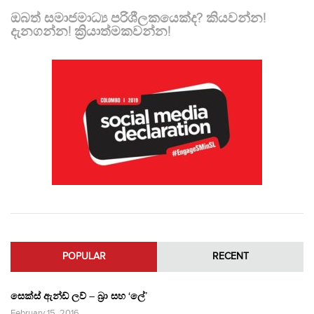
ඔබත් සමාජමාධ්‍ය පරිශීලකයෙක්ද? කියවන්න!
දැනගන්න! ක්‍රියාත්මකවන්න!
POPULAR
RECENT
සෙක්ස් ඇන්ඩ් ලව් – බ්‍රා සහ ‘ලේ’
February 15, 2016