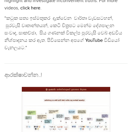
highlight and investigate inconvenient truths. For more
videos,
click here
.
"කටුක සත්‍ය ඉස්මතුකර දැක්වෙන වාර්තා වැඩසටහන්,
පුරවැසි වෘතාන්තයන්, කෙටි චිත්‍රපට මෙන්ම දේශපාලන
සංවාද, සාකච්ඡා, සිය ගණනක් විකල්ප පුරවැසි වෙබ් අඩවිය
නිශ්පාදනය කර ඇත. පිවිසෙන්න අපගේ
YouTube
වීඩියෝ
චැනලයට."
ආරක්ෂාවන්න..!