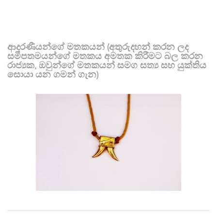
ආදරණීයන්ගේ මතකයන් (අතුරුදහන් කරන ලද
සමීපතමයන්ගේ මතකය අමතක කිරීමට බල කරන
රාජ්‍යක, ඔවුන්ගේ මතකයන් සමග සත්‍ය සහ යුක්තිය
සොයා යන ගමන් ගැන)