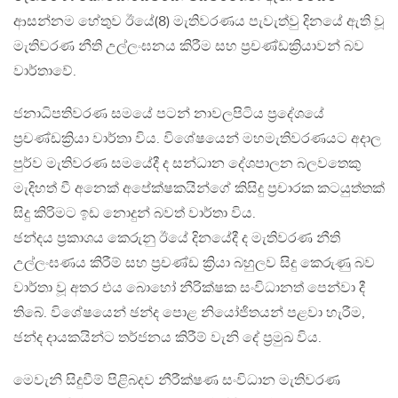
ආසන්නම හේතුව ඊයේ(8) මැතිවරණය පැවැත්වු දිනයේ ඇති වූ
මැතිවරණ නීති උල්ලංඝනය කිරීම සහ ප්‍රචණ්ඩක්‍රියාවන් බව
වාර්තාවේ.
ජනාධිපතිවරණ සමයේ පටන් නාවලපිටිය ප්‍රදේශයේ
ප්‍රචණ්ඩක්‍රියා වාර්තා විය. විශේෂයෙන් මහමැතිවරණයට අදාල
පුර්ව මැතිවරණ සමයේදී ද සන්ධාන දේශපාලන බලවතෙකු
මැදිහත් වී අනෙක් අපේක්ෂකයින්ගේ කිසිදු ප්‍රචාරක කටයුත්තක්
සිදු කිරිමට ඉඩ නොදුන් බවත් වාර්තා විය.
ඡන්දය ප්‍රකාශය කෙරුනු ඊයේ දිනයේදී ද මැතිවරණ නීති
උල්ලංඝණය කිරීම් සහ ප්‍රචණ්ඩ ක්‍රියා බහුලව සිදු කෙරුණු බව
වාර්තා වූ අතර එය බොහෝ නීරික්ෂක සංවිධානත් පෙන්වා දී
තිබේ. විශේෂයෙන් ඡන්ද පොළ නියෝජිතයන් පළවා හැරීම,
ඡන්ද දායකයින්ට තර්ජනය කිරීම් වැනි දේ ප්‍රමුඛ විය.
මෙවැනි සිදුවීම් පිළිබදව නීරීක්ෂණ සංවිධාන මැතිවරණ