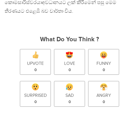
කොමසාරිස්වරයාඅවධානයට ලක් කිරීමෙන් පසු මෙම
තීරණයට එළෙඹි බව වාර්තා විය.
What Do You Think ?
UPVOTE
LOVE
FUNNY
0
0
0
SURPRISED
SAD
ANGRY
0
0
0