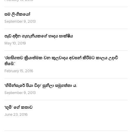
සම ලිංගිකයෝ
September 9, 2013
පෑඩ් අඳින ගැහැනියකගේ හෘදය සාක්ෂිය
May 10, 2019
‘රහසිගතව ක්‍රියාත්මක වන කුලවාදය අවසන් කිරීමට කාලය උදාවී
තිබේ.’
February 15, 2016
‘හිමින්සැරේ පියා විදා‘ සුනිලා සමුගත්තා ය.
September 9, 2013
‘භූමි’ ගේ කතාව
June 23, 2016