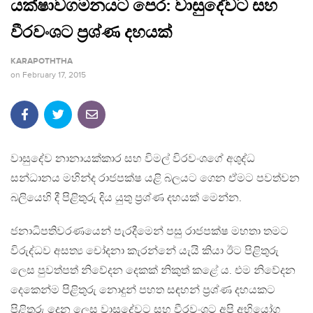
යක්ෂාවගමනයට පෙර: වාසුදේවට සහ
වීරවංශට ප්‍රශ්ණ දහයක්
KARAPOTHTHA
on
February 17, 2015
වාසුදේව නානායක්කාර සහ විමල් විරවංශගේ අශුද්ධ
සන්ධානය මහින්ද රාජපක්ෂ යළි බලයට ගෙන ඒමට පවත්වන
බලියෙහි දී පිළිතුරු දිය යුතු ප්‍රශ්ණ දහයක් මෙන්න.
ජනාධිපතිවරණයෙන් පැරදීමෙන් පසු රාජපක්ෂ මහතා තමට
විරුද්ධව අසත්‍ය චෝදනා කැරන්නේ යැයි කියා ඊට පිළිතුරු
ලෙස පුවත්පත් නිවේදන දෙකක් නිකුත් කළේ ය. එම නිවේදන
දෙකෙන්ම පිළිතුරු නොදුන් පහත සඳහන් ප්‍රශ්ණ දහයකට
පිළිතුරු දෙන ලෙස වාසුදේවට සහ වීරවංශට අපි අභියෝග