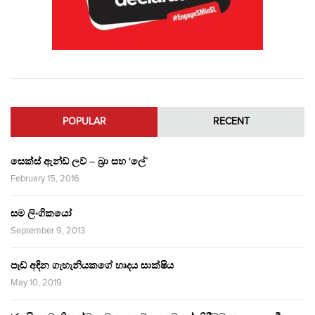
POPULAR
RECENT
සෙක්ස් ඇන්ඩ් ලව් – බ්‍රා සහ ‘ලේ’
February 15, 2016
සම ලිංගිකයෝ
September 9, 2013
පෑඩ් අඳින ගැහැනියකගේ හෘදය සාක්ෂිය
May 10, 2019