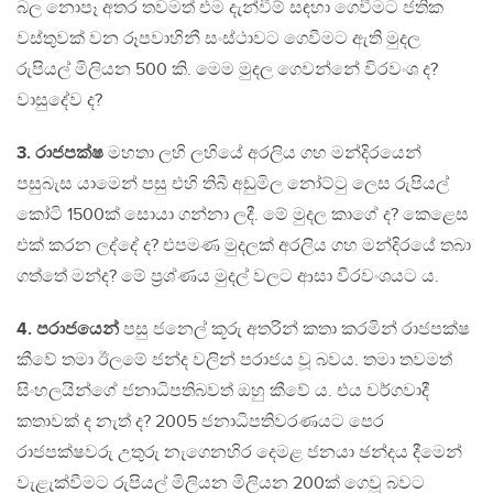
බල නොපෑ අතර තවමත් එම දැන්වීම් සඳහා ගෙවීමට ජතික
වස්තුවක් වන රූපවාහිනී සංස්ථාවට ගෙවීමට ඇති මුදල
රුපියල් මිලියන 500 කි. මෙම මුදල ගෙවන්නේ විරවංශ ද?
වාසුදේව ද?
3. රාජපක්ෂ
මහතා ලහි ලහියේ අරලිය ගහ මන්දිරයෙන්
පසුබැස යාමෙන් පසු එහි තිබී අඩුමිල නෝට්ටු ලෙස රුපියල්
කෝටි 1500ක් සොයා ගන්නා ලදී. මේ මුදල කාගේ ද? කෙළෙස
එක් කරන ලද්දේ ද? එපමණ මුදලක් අරලිය ගහ මන්දිරයේ තබා
ගත්තේ මන්ද? මේ ප්‍රශ්ණය මුදල් වලට ආසා වීරවංශයට ය.
4. පරාජයෙන්
පසු ජනෙල් කූරු අතරින් කතා කරමින් රාජපක්ෂ
කීවේ තමා ඊලමේ ජන්ද වලින් පරාජය වූ බවය. තමා තවමත්
සිංහලයින්ගේ ජනාධිපතිබවත් ඔහු කීවේ ය. එය වර්ගවාදී
කතාවක් ද නැත් ද? 2005 ජනාධිපතිවරණයට පෙර
රාජපක්ෂවරු උතුරු නැගෙනහිර දෙමළ ජනයා ඡන්දය දීමෙන්
වැළැක්වීමට රුපියල් මිලියන මිලියන 200ක් ගෙවූ බවට