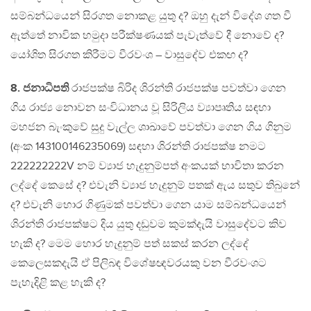
සම්බන්ධයෙන් සිරගත නොකළ යුතු ද? ඔහු දැන් විදේශ ගත වී
ඇත්තේ නාවික හමුදා පරීක්ෂණයක් පැවැත්වේ දී නොවේ ද?
යෝශිත සිරගත කිරීමට වීරවංශ – වාසුදේව එකඟ ද?
8. ජනාධිපති
රාජපක්ෂ බිරිද ශිරන්ති රාජපක්ෂ පවත්වා ගෙන
ගිය රාජ්‍ය නොවන සංවිධානය වූ සිරිලිය ව්‍යාපෘතිය සඳහා
මහජන බැංකුවේ සුදු වැල්ල ශාඛාවේ පවත්වා ගෙන ගිය ගිනුම
(අංක 143100146235069) සඳහා ශිරන්ති රාජපක්ෂ නමට
222222222V නම් ව්‍යාජ හැදුනුම්පත් අංකයක් භාවිතා කරන
ලද්දේ කෙසේ ද? එවැනි ව්‍යාජ හැදුනුම් පතක් ඇය සතුව තිබුනේ
ද? එවැනි හොර ගිණුමක් පවත්වා ගෙන යාම සම්බන්ධයෙන්
ශිරන්ති රාජපක්ෂට දිය යුතු දඩුවම කුමක්දැයි වාසුදේවට කිව
හැකි ද? මෙම හොර හැදුනුම් පත් සකස් කරන ලද්දේ
කෙලෙසකදැයි ඒ පිලිබඳ විශේෂඥවරයකු වන වීරවංශට
පැහැදිළි කළ හැකි ද?