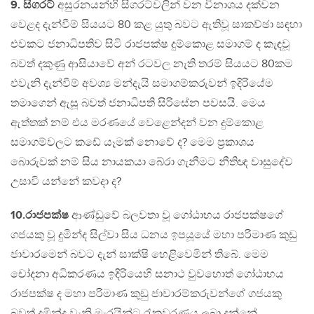
9. සිගරට්
අසුරනයන්හි සිගරට්වලින් වන විනාශය දක්වන
වෙළද දැන්වීම් සියයට 80 කළ යුතු බවට ඇතිවූ සාකච්ඡා සඳහා
එවකට ජනාධිපතිව සිටි රාජපක්ෂ දුම්කොළ සමාගම් ද කැඳවූ
බවත් දකුණු ආසියාවේ අන් රටවල නැති තරම් සියයට 80කම
එවැනි දැන්වීම් අවශ්‍ය මන්දැයි සමාගම්කරුවන් ඉදිරියේම
තමාගෙන් ඇසූ බවත් ජනාධිපති සිරිසේන පවසයි. මෙය
ඇත්තක් නම් එය මරණයේ වෙළෙන්දන් වන දුම්කොළ
සමාගම්වලට කඩේ යෑමක් නොවේ ද? මෙම ප්‍රකාශය
බොරුවක් නම් සිය නායකයා බේරා ගැනීමට නීති‍‍‍‍‍‍‍‍ඥ වාසුදේව
උසාවි යන්නේ කවදා ද?
10.රාජපක්ෂ
ආණ්ඩුවේ බලවතා වූ ගෝඨාභය රාජපක්ෂගේ
ගජයකු වූ දුමින්ද සිල්වා සිය ධනය ඉපයූයේ මහා පරිමාණ කුඩු
ජාවාරමෙන් බවට දැන් සාක්ෂි හෙළිවෙමින් තිබේ. මෙම
චෝදනා අධිකරණය ඉදිරියෙහි සනාථ වුවහොත් ගෝඨාභය
රාජපක්ෂ ද මහා පරිමාණ කුඩු ජාවාරම්කරුවන්ගේ ගජයකු
බවත් දුමින්ද වැනි මැරයින්ට රැකවරණය ලබා දුන්නේ