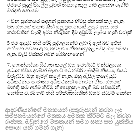
ආදරණීයන්ගේ මතකයන් (අතුරුදහන් කරන ලද
සමීපතමයන්ගේ මතකය අමතක කිරීමට බල කරන
රාජ්‍යක, ඔවුන්ගේ මතකයන් සමග සත්‍ය සහ යුක්තිය
සොයා යන ගමන් ගැන)