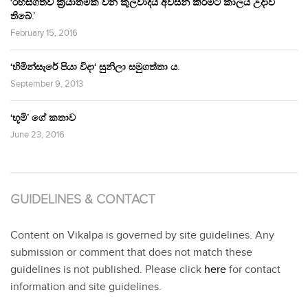
‘රහසිගතව ක්‍රියාත්මක වන කුලවාදය අවසන් කිරීමට කාලය උදාවී
තිබේ.’
February 15, 2016
‘හිමින්සැරේ පියා විදා‘ සුනිලා සමුගත්තා ය.
September 9, 2013
‘භූමි’ ගේ කතාව
June 23, 2016
GUIDELINES & CONTACT
Content on Vikalpa is governed by site guidelines. Any
submission or comment that does not match these
guidelines is not published. Please click
here
for contact
information and site guidelines.