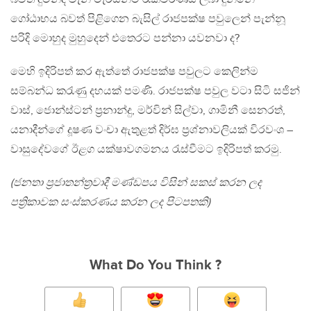
ගෝඨාභය බවත් පිළිගෙන බැසිල් රාජපක්ෂ පවුලෙන් පැන්නූ
පරිදි මොහුද මුහුදෙන් එතෙරට පන්නා යවනවා ද?
මෙහි ඉදිරිපත් කර ඇත්තේ රාජපක්ෂ පවුලට කෙලින්ම
සම්බන්ධ කරැණු දහයක් පමණි. රාජපක්ෂ පවුල වටා සිටි සජින්
වාස්, ජොන්ස්ටන් ප්‍රනාන්දු, මර්වින් සිල්වා, ගාමිනී සෙනරත්,
යනාදීන්ගේ දූෂණ වංචා ඇතුළත් දිර්ඝ ප්‍රශ්නාවලියක් විරවංශ –
වාසුදේවගේ ඊළග යක්ෂාවගමනය රැස්වීමට ඉදිරිපත් කරමු.
(ජනතා ප්‍රජාතන්ත්‍රවාදී මණ්ඩපය විසින් සකස් කරන ලද
පත්‍රිකාවක සංස්කරණය කරන ලද පිටපතකි)
What Do You Think ?