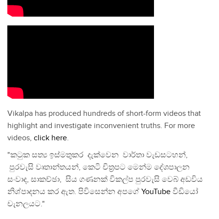
Vikalpa has produced hundreds of short-form videos that
highlight and investigate inconvenient truths. For more
videos,
click here
.
"කටුක සත්‍ය ඉස්මතුකර දැක්වෙන වාර්තා වැඩසටහන්,
පුරවැසි වෘතාන්තයන්, කෙටි චිත්‍රපට මෙන්ම දේශපාලන
සංවාද, සාකච්ඡා, සිය ගණනක් විකල්ප පුරවැසි වෙබ් අඩවිය
නිශ්පාදනය කර ඇත. පිවිසෙන්න අපගේ
YouTube
වීඩියෝ
චැනලයට."