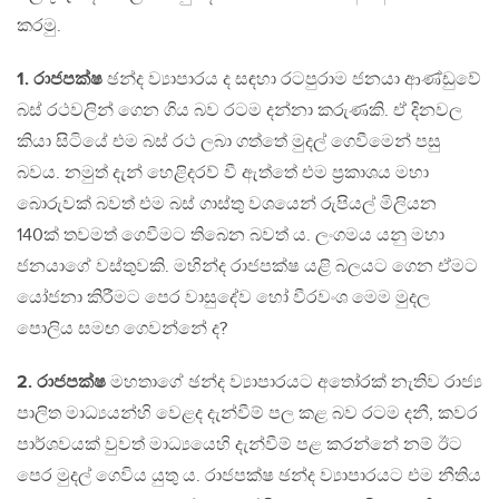
කරමු.
1. රාජපක්ෂ
ඡන්ද ව්‍යාපාරය ද සඳහා රටපුරාම ජනයා ආණ්ඩුවේ
බස් රථවලින් ගෙන ගිය බව රටම දන්නා කරුණකි. ඒ දිනවල
කියා සිටියේ එම බස් රථ ලබා ගත්තේ මුදල් ගෙවීමෙන් පසු
බවය. නමුත් දැන් හෙළිදරව් වී ඇත්තේ එම ප්‍රකාශය මහා
බොරුවක් බවත් එම බස් ගාස්තු වශයෙන් රුපියල් මිලියන
140ක් තවමත් ගෙවීමට තිබෙන බවත් ය. ලංගමය යනු මහා
ජනයාගේ වස්තුවකි. මහින්ද රාජපක්ෂ යළි බලයට ගෙන ඒමට
යෝජනා කිරීමට පෙර වාසුදේව හෝ වීරවංශ මෙම මුදල
පොලිය සමඟ ගෙවන්නේ ද?
2. රාජපක්ෂ
මහතාගේ ඡන්ද ව්‍යාපාරයට අතෝරක් නැතිව රාජ්‍ය
පාලිත මාධ්‍යයන්හි වෙළද දැන්වීම් පල කළ බව රටම දනී, කවර
පාර්ශවයක් වුවත් මාධ්‍යයෙහි දැන්වීම් පළ කරන්නේ නම් ඊට
පෙර මුදල් ගෙවිය යුතු ය. රාජපක්ෂ ඡන්ද ව්‍යාපාරයට එම නීතිය