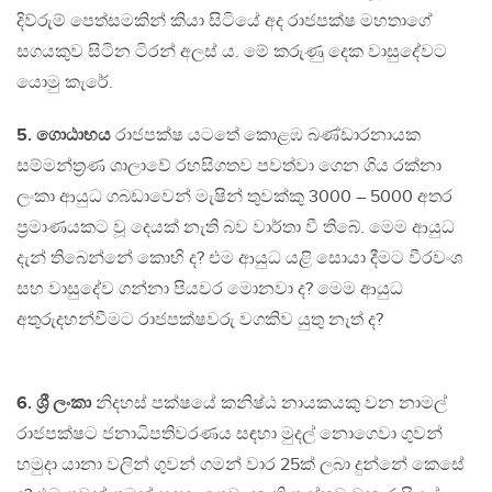
දිව්රුම් පෙත්සමකින් කියා සිටියේ අද රාජපක්ෂ මහතාගේ
සගයකුව සිටින ටිරන් අලස් ය. මේ කරුණු දෙක වාසුදේවට
යොමු කැරේ.
5. ගොඨාභය
රාජපක්ෂ යටතේ කොළඹ බණ්ඩාරනායක
සම්මන්ත්‍රණ ශාලාවේ රහසිගතව පවත්වා ගෙන ගිය රක්නා
ලංකා ආයුධ ගබඩාවෙන් මැෂින් තුවක්කු 3000 – 5000 අතර
ප්‍රමාණයකට වූ දෙයක් නැති බව වාර්තා වී තිබේ. මෙම ආයුධ
දැන් තිබෙන්නේ කොහි ද? එම ආයුධ යළි සොයා දීමට වීරවංශ
සහ වාසුදේව ගන්නා පියවර මොනවා ද? මෙම ආයුධ
අතුරුදහන්වීමට රාජපක්ෂවරු වගකිව යුතු නැත් ද?
6. ශ්‍රී ලංකා
නිදහස් පක්ෂයේ කනිෂ්ඨ නායකයකු වන නාමල්
රාජපක්ෂට ජනාධිපතිවරණය සඳහා මුදල් නොගෙවා ගුවන්
හමුදා යානා වලින් ගුවන් ගමන් වාර 25ක් ලබා දුන්නේ කෙසේ