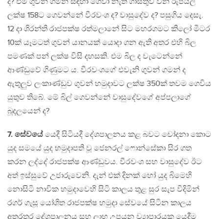
ද? එම ගුවන් ගමන් සඳහා ගෙවා නැති ගාස්තුව වන රුපියල්
ලක්ෂ 158ට ගෙවන්නේ වීරවංශ ද? වාසුදේව ද? පසුගිය දෙසැ.
12 දා ශිරන්ති රාජපක්ෂ රත්මලානේ සිට මහරගමට කිලෝ මීටර
10ක් යෑමටත් ගුවන් යානයක් යොදා ගන ඇති අතර එහි බිල
පමණක් පන් ලක්ෂ විසි දහසකි. එම බිල ද වැටෙන්නේ
ආණ්ඩුවේ ගිණුමට ය. වීරවංශගේ එවැනි ගුවන් ගමන් ද
ඇතුලුව ලංකාණ්ඩුව ගුවන් හමුදාවට ලක්ෂ 350ක් තවම ගෙවිය
යුතුව තිබේ. මේ බිල් ගෙවන්නේ වාසුදේවගේ අප්පලාගේ
බූදලයෙන් ද?
7. සේවයේ
යෙදී සිටියදී දේශපාලනය කළ බවට චෝදනා කොට
යුද සමයේ යුද හමුදාපති වූ ජෙනරල් ෆොන්සේකා සිර ගත
කරන ලද්දේ රාජපක්ෂ ආණ්ඩුවය. වීරවංශ සහ වාසුදේව ඊට
අත් ඉස්සුවේ උජාරුවෙනි. දැන් එක් දිනක් හෝ යුද බිමෙහි
නොසිටි නාවික හමුදාවෙහි සිටි කාලය තුළ සුර සැප විදිමින්
රගර් ගැසූ යෝශිත රාජපක්ෂ හමුදා සේවයේ සිටින කාලය
අතරතුර දේශපාලනය සහ ලාභ උපයන ව්‍යාපාරයක යෙදීම