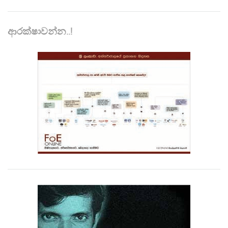
ආරක්ෂාවන්න..!