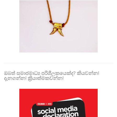
ඔබත් සමාජමාධ්‍ය පරිශීලකයෙක්ද? කියවන්න!
දැනගන්න! ක්‍රියාත්මකවන්න!