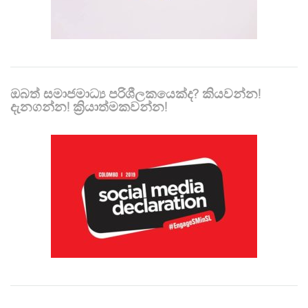
ඔබත් සමාජමාධ්‍ය පරිශීලකයෙක්ද? කියවන්න!
දැනගන්න! ක්‍රියාත්මකවන්න!