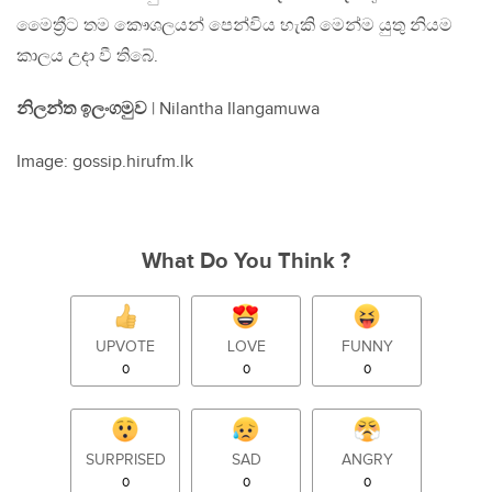
මෛත්‍රීට තම කෞශලයන් පෙන්විය හැකි මෙන්ම යුතු නියම
කාලය උදා වී තිබේ.
නිලන්ත ඉලංගමුව
| Nilantha Ilangamuwa
Image: gossip.hirufm.lk
What Do You Think ?
UPVOTE
LOVE
FUNNY
0
0
0
SURPRISED
SAD
ANGRY
0
0
0