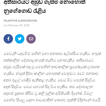
අතීසාරයට අඹුඩ ගැසීම නොහොත්
නුගේගොඩ රැළිය
NILANTHA ILANGAMUWA
on
February 19, 2015
මෙවැනි දෙඩවීම් මඟින් මහා ජනතාව ඇවිස්සිය හැකිය. නමුත්
තත්කාලීන දේශපාලනයක් තැනිය නොහැකිය. අතීසාරයට
අඹුඩ ගැසීමක් බඳු වූ මෙමඟින් තාවකාලික ප්‍රමෝදයක් ලබාගත
හැකිය. නමුත් දීර්ඝ කාලීන යහපතක් වෙනුවට රටේ ජනතාව
අතර පළල් බෙදීම් ඇතිකළ හැකිය. මෙය මීට පෙරත් සිදුවිය.
අදත් සිදුවිය. මෙය හෙටත් සිදු විය හැකිය. තම දේශපාලන
අදහස් ප්‍රකාශ කිරීම වූ කලී මුලික අයිතියකි. දිනේෂ්, විමල්
මෙන්ම සියලු දෙනා බාධාවකින් තොරව භුක්ති විඳින්නේ එයයි.