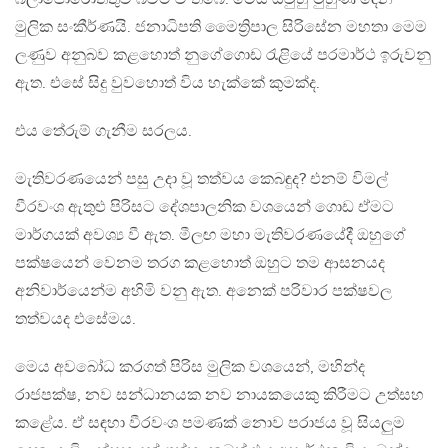
මුලික සංකීර්ණයි. ජනාධිපති මෛත්‍රිපාල සිරිසේන මහතා මෙම
ලණුව අනුබව කළහොත් නුගේගොඩ රැළියේ පරමාර්ථ ඉරුවනු
ඇත. එසේ සිදු වුවහොත් විය හැක්කේ කුමක්ද.
එය තේරුම් ගැනීම සරලය.
මැතිවරණයෙන් පසු උදා වූ තත්වය කෙබඳුද? එනම් විමල්
වීරවංශ ඇතුළු පිරිසට දේශපාලනික වශයෙන් ගොඩ ඒමට
මාර්ගයක් අවශ්‍ය වී ඇත. මීලඟ මහා මැතිවරණයේදී ඔහුගේ
පක්ෂයෙන් වෙනම තරග කළහොත් ඔහුට තම ආසනයද
අනිවාර්යෙන්ම අහිමි වනු ඇත. අනෙක් පරිවාර පක්ෂවල
තත්වයද එසේමය.
මෙය අවබෝධ කරගත් පිරිස මුලික වශයෙන්, මහින්ද
රාජපක්ෂ, නව සන්ධානයක නව නායකයෙකු කිරීමට උත්සහ
කළේය. ඒ සඳහා වීරවංශ පමණක් නොව පරාජය වූ සියලුම