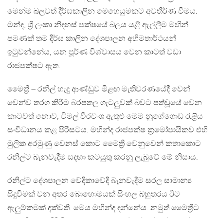
මෙන්ම බලවත් දීර්ඝකාලීන මෙහෙයුමකට අවතීර්ණ වීමය.
මන්ද, ශ්‍රී ලංකා නිදහස් පක්ෂයේ බලය යළි ඇල්ලීම මඟින්
පමණක් තම දීර්ඝ කාලීන දේශපාලන අභිමතාර්ථයන්
ඉටුවන්නේය, යන පූර්ණ විශ්වාසය වෙන කාටත් වඩා
රාජපක්ෂට ඇත.
මෛත්‍රී – රනිල් හැදු ආණ්ඩුව මීළඟ මැතිවරණයේදී වෙන්
වෙන්ව තරග කිරීම බරපතල ගැටලුවක් බවට පත්වූයේ වෙන
කාටවත් නොව, විමල් වීරවංශ ඇතුළු මෙම නුගේගොඩ රැළිය
සංවිධානය කළ පිරිසටය. මහින්ද රාජපක්ෂ ක්‍රමෝපායිකව එහි
මුලික අරමුණු වෙනස් කොට මෛත්‍රී වෙනුවෙන් කතාකොට
රනිල්ට බැනවැදීම සඳහා කටයුතු කරනු ලැබුවේ මේ නිසාය.
රනිල්ට දේශපාලන වේදිකාවේදී බැනවැදීම සරල සාමාන්‍ය
සිදුවීමක් වන අතර බොහොමයක් සිංහල බහුතරය ඊට
ඇලුම්කමක් දක්වති. මෙය මහින්ද දන්නේය. නමුත් මෛත්‍රීට