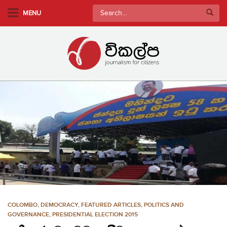
S
Search
MENU
k
for:
i
p
t
o
m
a
i
n
c
o
n
t
e
n
COLOMBO
,
DEMOCRACY
,
FEATURED ARTICLES
,
POLITICS AND
t
GOVERNANCE
,
PRESIDENTIAL ELECTION 2015