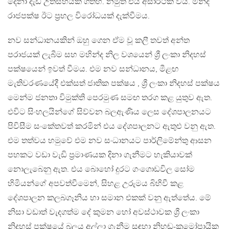
දෙනා දැඩි උත්සහයක් ගත්හ. නමුත් එය අසාර්ථක විය. මන්ද
රාජපක්ෂ ඊට ප්‍රභල විරෝධයක් දැක්වීමය.
නව සන්ධානයකින් ඔහු ගෙන ඒම වූ කලී තවත් අන්ත
පරාජයක් ලැබීම සහ මහින්ද නිල වශයෙන් ශ්‍රී ලංකා නිදහස්
පක්ෂයෙන් ඉවත් වීමය. එම නව සන්ධානය, මීළඟ
මැතිවරණයේදී එක්සත් ජාතික පක්ෂය , ශ්‍රී ලංකා නිදහස් පක්ෂය
මෙන්ම ජනතා විමුක්ති පෙරමුණ සමඟ තරග කළ යුතුව ඇත.
එවිට සිංහලයින්ගේ සිව්වන බලඇණිය ලෙස දේශපාලනයට
පිවිසීම සංකේතවත් කරමින් එය දේශපාලනට ඇතුළු වනු ඇත.
එම තත්වය හමුවේ එම නව සංධානයට පාර්ලිමේන්තු ආසන
පහකට වඩා වැඩි ප්‍රමාණයක දිනා ගැනීමට හැකියාවක්
නොලැබෙනු ඇත. එය බොහෝ දුරට ගංගොඩවිල සෝම
හිමියන්ගේ අපවත්වීමෙන්, සිහළ උරුමය බිහිවී කළ
දේශපාලන කලබගෑනිය හා සමාන එකක් වනු ඇත්තේය. මේ
නිසා වඩාත් වැදගත්ම දේ කුමන හෝ අවස්ථාවක ශ්‍රී ලංකා
නිදහස් පක්ෂයේ බලය අල්ලා ගැනීම සඳහා නිහඬ-ක්‍රමෝපායික