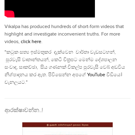
Vikalpa has produced hundreds of short-form videos that
highlight and investigate inconvenient truths. For more
videos,
click here
.
"කටුක සත්‍ය ඉස්මතුකර දැක්වෙන වාර්තා වැඩසටහන්,
පුරවැසි වෘතාන්තයන්, කෙටි චිත්‍රපට මෙන්ම දේශපාලන
සංවාද, සාකච්ඡා, සිය ගණනක් විකල්ප පුරවැසි වෙබ් අඩවිය
නිශ්පාදනය කර ඇත. පිවිසෙන්න අපගේ
YouTube
වීඩියෝ
චැනලයට."
ආරක්ෂාවන්න..!