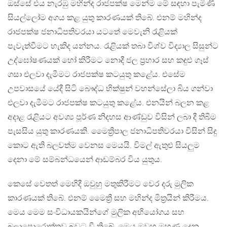
ඔස්සේ එය නැරඹු මහින්ද රාජපක්ෂ මෙන්ම මේ සඳහා පැමිණි
සියල්ලෝම අගය කළ යුතු කාරණයක් තිබේ. එනම් මහින්ද
රාජපක්ෂ ජනාධිපතිවරයා යටතේ මෙවැනි රැළියක්
පැවැත්වීමට හැකිද යන්නය. රැළියක් තබා විශ්ව විද්‍යාල සිසුන්ට
උද්ඝෝෂණයක් හෝ කිරීමට නොදී ජල ප්‍රහාර සහ කඳුළු ගෑස්
ගසා එලවා දැමීමට රාජපක්ෂ කටයුතු කළේය. එසේම
උපවාසයේ යේදී සිටි බෞද්ධ භික්ෂුන් වහන්සේලා බිය ගන්වා
එලවා දැමීමට රාජපක්ෂ කටයුතු කළේය. එනයින් බලන කළ
අදාළ රැළියට අවශ්‍ය පූර්ණ නිදහස ආණ්ඩුව විසින් ලබා දී තිබීම
පැසසිය යුතු කාරණයකි. මෛත්‍රිපාල ජනාධිපතිවරයා විසින් සිදු
කොට ඇති බලවත්ම වෙනස මෙයයි. විමල් ඇතුළු සියලුම
දෙනා මේ සම්බන්ධයෙන් ආඩම්බර විය යුතුය.
කෙසේ වෙතත් මෙහිදී ඔවුහු මතුකිරීමට වෙර දරු මුලික
කාරණයක් තිබේ. එනම් මෛත්‍රී සහ මහින්ද මිත්‍රයින් කිරීමය.
මෙය මෙම සංවිධායකයින්ගේ මුලික අභියෝගය සහ
බලාපොරොත්තුව බවට වී තිබේ. මෙය ඔවුහු මුහුණ දෙන