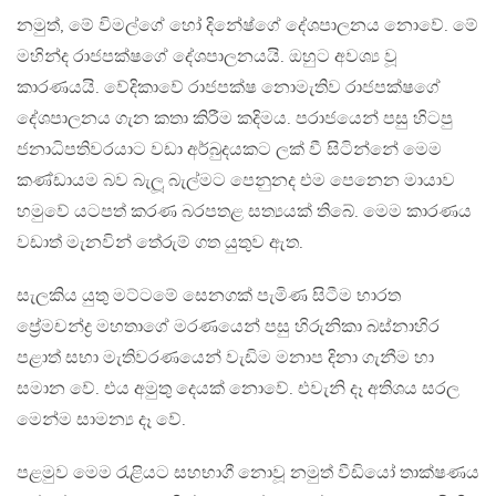
නමුත්, මේ විමල්ගේ හෝ දිනේෂ්ගේ දේශපාලනය නොවේ. මේ
මහින්ද රාජපක්ෂගේ දේශපාලනයයි. ඔහුට අවශ්‍ය වූ
කාරණයයි. වේදිකාවේ රාජපක්ෂ නොමැතිව රාජපක්ෂගේ
දේශපාලනය ගැන කතා කිරීම කදිමය. පරාජයෙන් පසු හිටපු
ජනාධිපතිවරයාට වඩා අර්බුදයකට ලක් වී සිටින්නේ මෙම
කණ්ඩායම බව බැලූ බැල්මට පෙනුනද එම පෙනෙන මායාව
හමුවේ යටපත් කරණ බරපතළ සත්‍යයක් තිබේ. මෙම කාරණය
වඩාත් මැනවින් තේරුම් ගත යුතුව ඇත.
සැලකිය යුතු මට්ටමේ සෙනගක් පැමිණ සිටීම භාරත
ප්‍රේමචන්ද්‍ර මහතාගේ මරණයෙන් පසු හිරුනිකා බස්නාහිර
පළාත් සභා මැතිවරණයෙන් වැඩිම මනාප දිනා ගැනීම හා
සමාන වේ. එය අමුතු දෙයක් නොවේ. එවැනි දෑ අතිශය සරල
මෙන්ම සාමන්‍ය දෑ වේ.
පළමුව මෙම රැළියට සහභාගී නොවූ නමුත් වීඩියෝ තාක්ෂණය