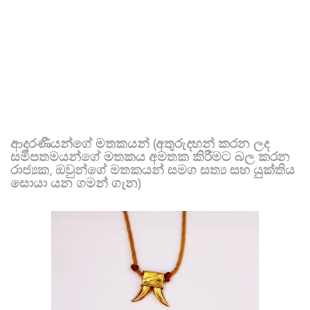
ආදරණීයන්ගේ මතකයන් (අතුරුදහන් කරන ලද
සමීපතමයන්ගේ මතකය අමතක කිරීමට බල කරන
රාජ්‍යක, ඔවුන්ගේ මතකයන් සමග සත්‍ය සහ යුක්තිය
සොයා යන ගමන් ගැන)