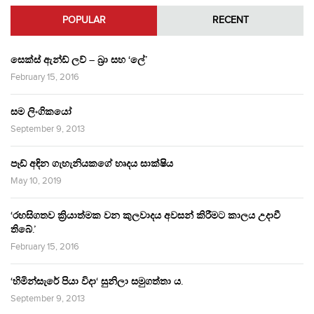
POPULAR
RECENT
සෙක්ස් ඇන්ඩ් ලව් – බ්‍රා සහ ‘ලේ’
February 15, 2016
සම ලිංගිකයෝ
September 9, 2013
පෑඩ් අඳින ගැහැනියකගේ හෘදය සාක්ෂිය
May 10, 2019
‘රහසිගතව ක්‍රියාත්මක වන කුලවාදය අවසන් කිරීමට කාලය උදාවී
තිබේ.’
February 15, 2016
‘හිමින්සැරේ පියා විදා‘ සුනිලා සමුගත්තා ය.
September 9, 2013