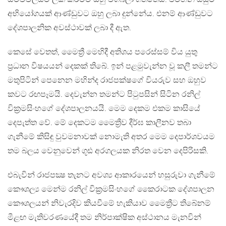
අභියෝගයක් ආණ්ඩුවට ඔහු ලබා දුන්නේය. එනම් ආණ්ඩුවට
දේශපාලනික අවස්ථාවක් ලබා දී ඇත.
කෙසේ වෙතත්, මෛත්‍රී මෙහිදී අතිශය පරෙස්සම් විය යුතු
ප්‍රධාන විෂයයන් දෙකක් තිබේ. ඉන් පළමුවැන්න වූ කලී තමන්ට
මතුපිටින් පෙනෙන මහින්ද රාජපක්ෂගේ වියරුව සහ ඔහුව
කවට රඟපෑමයි. දෙවැන්න තමන්ට පිටුපසින් සිටින රනිල්
වික්‍රමසිංහගේ දේශපාලනයයි. මෙම දෙකම එකම කාසියේ
දෙපැත්ත වේ. මේ දෙකටම මෛත්‍රීව දීර්ඝ කාලීනව තබා
ගැනීමේ කිසිඳු වුවමනාවක් නොමැති අතර මෙම දෙපාර්ශවයම
තම බලය වෙනුවෙන් ගූඪ අරගලයක නිරත වෙන දෙපිරිසකි.
එබැවින් රාජපක්‍ෂ තැනට අවශ්‍ය ආකාරයෙන් හසුරුවා ගැනීමේ
කෞශල්‍ය මෙන්ම රනිල් වික්‍රමසිංහගේ කෛරාටක දේශපාලන
කෞශලයන් නිවැරදිව කියවීමේ හැකියාව මෛත්‍රීට තිබේනම්
මීළඟ මැතිවරණයේදී තම නිර්පාක්ෂික අස්ථානය මැනවින්