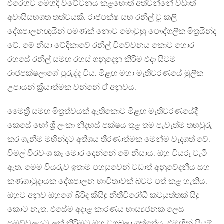
එරෙහිව මෙහිදී විවේචනය කළහොත් අත්වන්නේ වඩාත්
අවාසිසහගත තත්වයකි. රාජපක්ෂ සහ රනිල් වූ කලී
දේශපාලනඥයින් පමණක් නොව මොවුහු පෞද්ගලික මිත්‍රයින්ද
වේ. මේ නිසා වේදිකාවේ රනිල් විවේචනය කොට හොර
රහසේ රනිල් සමඟ රහස් ගනුදෙනු කිරීම එදා සිටම
රාජපක්ෂලාගේ පුරුද්ද විය. මීළඟ මහා මැතිවරණයේ මුලික
උපායන් ක්‍රියාත්මක වන්නේ ඒ අනුවය.
මෛත්‍රී සමඟ මිත්‍රත්වයක් ඇතිකොට මීළඟ මැතිවරණයේදී
කෙසේ හෝ ශ්‍රී ලංකා නිදහස් පක්ෂය තුළ තම පැවැත්ම තහවුරු
කර ගැනීම මහින්දට අතිශය තීරණාත්මක මෙන්ම වැදගත් වේ.
විමල් වීරවංශ කෑ මොර දෙන්නේ මේ නිසාය. ඔහු වියරු වැටී
ඇත. මෙම වියරුව ඉතාම පහසුවෙන් වඩාත් අනුවේදනීය සහ
කණගාටුදායක දේශපාලන භාවිතාවක් බවට පත් කළ හැකිය.
ඔහුට අනුව ඔහුගේ බිරිඳ කිසිඳු නිතීවිරෝධී කටයුත්තක් සිදු
කොට නැත. එසේම අදාළ කාරණය හාස්‍යජනක ලෙස
සමච්චලයට ලක් කිරීමට ඔහු වගබලා ගත්තේය. එමඟින් සියුම්