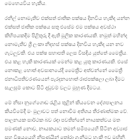
මෙහෙයවිය හැකිය.
රනිල් නොමැතිව එක්සත් ජාතික පක්ෂය දිනවිය හැකිද යන්න
එක්සත් ජාතික පක්ෂය සතු එසේම එම පක්ෂය අවස්ථා
කිහිපයකදීම පිළිතුරු දී ඇති මුලික කාරණයකි. නමුත් මහින්ද
නොමැතිව ශ්‍රී ලංකා නිදහස් පක්ෂය දිනවිය හැකිද යන නව
ගැටලුවකි. එය පක්ෂ සභාපති ලෙස විසඳිය යුත්තේ මෛත්‍රීය.
එය කළ හැකි කාරණයක් මෙන්ම කළ යුතු කාරණයකි. එසේ
නොකළ හොත් අවසානයේදී මෛත්‍රීට අත්වන්නේ මෛත්‍රී
ජනාධිපතිවරණයෙන් පැරදුනහොත් රාජපක්ෂලා ලබා දීමට
සැලසුම් කොට සිටි දඬුවම් වලට මුහුණ දීමටය.
මේ නිසා නුගේගොඩ රැළිය තුළින් කියවෙන දේශපාලනය
කියවීමේදී මං මුලාවට පත් නොවීම අතිශය තීරණාත්මක වේ.
පාලනයක සාර්ථක බව රඳා පවතින්නේ නායකත්වය මත
පමණක් නොව, නායකයාට තමන් සමීපයෙහි සිටින අව්‍යාජ
සහ විෂයයෙහි නිපුණයින් තෝරා ගැනීමට හැකි ඉව මඟිනි.