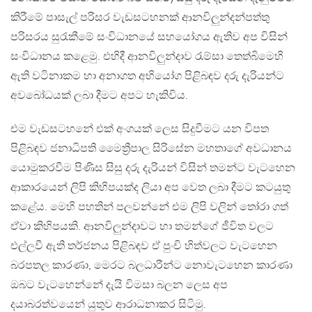
කිරීමේ පාසැල් පරිසර වැඩසටහනක් ආනවිලුන්දන්පත්තු
පරිසරය සුරැකීමේ සංවිධානයේ සහයෝගය ඇතිව අප විසින්
සංවිධානය කළෙමු. එහිදී ආනවිලුන්දාව රැම්සා තෙත්බිමෙහි
ඇති වටිනාකම හා අනාගත අභියෝග පිළිබඳව දරු දැරියන්ට
අවබෝධයක් ලබා දීමට අපට හැකිවිය.
එම වැඩසටහනේ එක් අංගයක් ලෙස සිදුවීමට යන විපත
පිළිබඳව ජනාධිපති මෛත්‍රීපාල සිරිසේන මහතාගේ අවධානය
යොමුකරවීම පිණිස සිසු දරු දැරියන් විසින් තමන්ට වැටහෙන
ආකාරයෙන් ලිපි කිහිපයක්ද ලියා අප වෙත ලබා දීමට කටයුතු
කළේය. මෙහි පහතින් පලවන්නේ එම ලිපි වලින් තෝරා ගත්
ඒවා කිහිපයකි. ආනවිලුන්දාවට හා තමන්ගේ ජීවිත වලට
එල්ලවී ඇති තර්ජනය පිළිබඳව ඒ පුංචි හිත්වලට වැටහෙන
බරපතල කාරණා, මෙරට බලධාරීන්ට නොවැටහෙන කාරණා
ඔබට වැටහෙන්නේ දැයි විමසා බලන ලෙස අප
දයාබරත්වයෙන් යුතුව ආරාධනාකර සිටිමු.