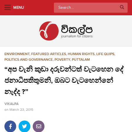
S
Search
MENU
k
for:
i
p
t
o
m
ENVIRONMENT
,
FEATURED ARTICLES
,
HUMAN RIGHTS
,
LIFE QUIPS
,
a
POLITICS AND GOVERNANCE
,
POVERTY
,
PUTTALAM
i
“අප වැනි කුඩා දරුවන්ටත් වැටහෙන දේ
n
c
ජනාධිපතිතුමනි, ඔබට වැටහෙන්නේ
o
නැද්ද ?”
n
t
VIKALPA
e
on
March 23, 2015
n
t