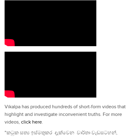
Vikalpa has produced hundreds of short-form videos that
highlight and investigate inconvenient truths. For more
videos,
click here
.
"කටුක සත්‍ය ඉස්මතුකර දැක්වෙන වාර්තා වැඩසටහන්,