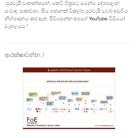
පුරවැසි වෘතාන්තයන්, කෙටි චිත්‍රපට මෙන්ම දේශපාලන
සංවාද, සාකච්ඡා, සිය ගණනක් විකල්ප පුරවැසි වෙබ් අඩවිය
නිශ්පාදනය කර ඇත. පිවිසෙන්න අපගේ
YouTube
වීඩියෝ
චැනලයට."
ආරක්ෂාවන්න..!