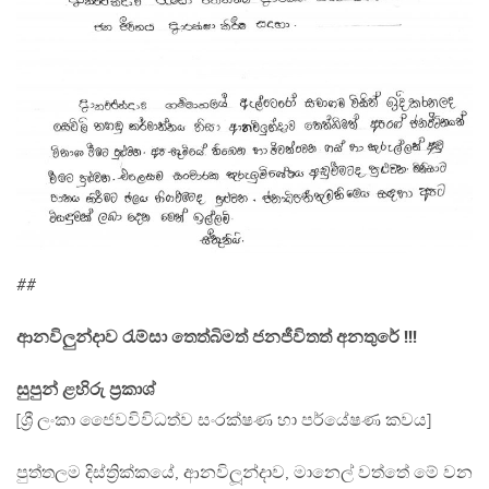
##
ආනවිලුන්දාව රැම්සා තෙත්බිමත් ජනජීවිතත් අනතුරේ !!!
සුපුන් ළහිරු ප්‍රකාශ්
[ශ්‍රී ලංකා ජෛවවිවිධත්ව සංරක්ෂණ හා පර්යේෂණ කවය]
පුත්තලම දිස්ත්‍රික්කයේ, ආනවිලූන්දාව, මානෙල් වත්තේ මේ වන