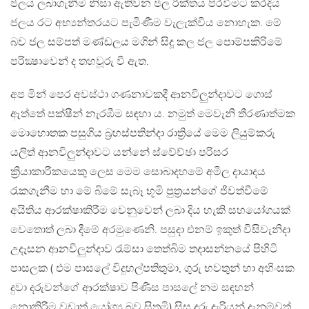
ජලය ලබාගැනීම නිසා ඇතිවන ජල රික්තය පිරවීමට කරදිය
ජලය රට අභ්‍යන්තරයට පැමිණීම වැලැක්විය නොහැක. මේ
බව ජල සම්පත් මණ්ඩලය මගින් සිදූ කල ජල පොම්පකිරිමේ
පරික්‍ෂාවෙන් ද තහවූරු වී ඇත.
අප මින් පෙර අවස්ථා ගණනාවකදී ආනවිලුන්දාවට ගොස්
ඇත්තේ පක්ෂීන් නැරඹීම සඳහා ය. නමුත් මෙවැනි තීරණාත්මක
මොහොතක පසුගිය බ්‍රහස්පතින්දා රාත්‍රියේ මෙම ලියුම්කරු
යලිත් ආනවිලුන්දාවට යන්නේ ස්වේච්ඡා පරිසර
ක්‍රියාකාරිකයෙකු ලෙස මෙම සොබාදහමේ අමිල දායාදය
රැකගැනීම හා මේ බිමේ සැබෑ භූමි පුත්‍රයන්ගේ ජීවත්වීමේ
අයිතිය ආරක්ෂාකිරීම වෙනුවෙන් ලබා දිය හැකි සහයෝගයක්
වෙතොත් ලබා දීමේ අරමුණෙනි. පසුදා එනම් ඉකුත් විසිවැනිදා
උදෑසන ආනවිලුන්දාව රැම්සා තෙත්බිම තදාසන්නයේ පිහිටි
පාසලක ( එම පාසලේ විදුහල්පතිතුමා, ගුරු භවතුන් හා අහිංසක
දුවා දරුවන්ගේ ආරක්ෂාව පිණිස පාසලේ නම සඳහන්
නොකිරීම වඩාත් යෝග්‍ය බව සිතමි) සිසු දරු දැරියන් දැනුම්වත්