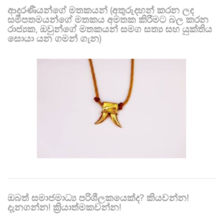
ආදරණීයන්ගේ මතකයන් (අතුරුදහන් කරන ලද
සමීපතමයන්ගේ මතකය අමතක කිරීමට බල කරන
රාජ්‍යක, ඔවුන්ගේ මතකයන් සමග සත්‍ය සහ යුක්තිය
සොයා යන ගමන් ගැන)
ඔබත් සමාජමාධ්‍ය පරිශීලකයෙක්ද? කියවන්න!
දැනගන්න! ක්‍රියාත්මකවන්න!