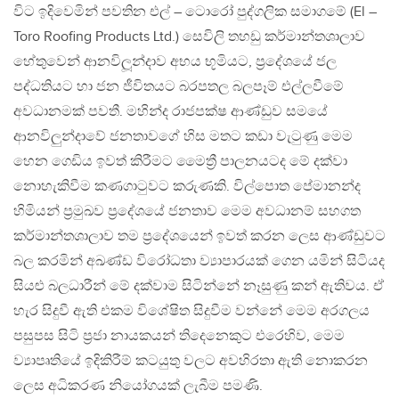
විට ඉදිවෙමින් පවතින එල් – ටොරෝ පුද්ගලික සමාගමේ (El –
Toro Roofing Products Ltd.) සෙවිලි තහඩු කර්මාන්තශාලාව
හේතුවෙන් ආනවිලූන්දාව අභය භූමියට, ප්‍රදේශයේ ජල
පද්ධතියට හා ජන ජීවිතයට බරපතල බලපෑම් එල්ලවීමේ
අවධානමක් පවතී. මහින්ද රාජපක්ෂ ආණ්ඩුව සමයේ
ආනවිලුන්දාවේ ජනතාවගේ හිස මතට කඩා වැටුණු මෙම
හෙන ගෙඩිය ඉවත් කිරීමට මෛත්‍රී පාලනයටද මේ දක්වා
නොහැකිවීම කණගාටුවට කරුණකි. විල්පොත පේමානන්ද
හිමියන් ප්‍රමුඛව ප්‍රදේශයේ ජනතාව මෙම අවධානම් සහගත
කර්මාන්තශාලාව තම ප්‍රදේශයෙන් ඉවත් කරන ලෙස ආණ්ඩුවට
බල කරමින් අඛණ්ඩ විරෝධතා ව්‍යාපාරයක් ගෙන යමින් සිටියද
සියළු බලධාරීන් මේ දක්වාම සිටින්නේ නෑසුණු කන් ඇතිවය. ඒ
හැර සිදුවී ඇති එකම විශේෂිත සිදුවීම වන්නේ මෙම අරගලය
පසුපස සිටි ප්‍රජා නායකයන් තිදෙනෙකුට එරෙහිව, මෙම
ව්‍යාපෘතියේ ඉදිකිරීම් කටයුතු වලට අවහිරතා ඇති නොකරන
ලෙස අධිකරණ නියෝගයක් ලැබීම පමණි.