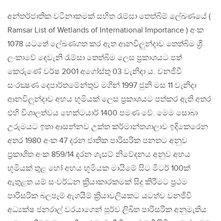
අන්තර්ජාතික වටිනාකමක් සහිත රැම්සා තෙත්බිම් ලේඛණයේ (
Ramsar List of Wetlands of International Importance ) අංක
1078 යටතේ ලේඛණගත කර ඇත ආනවිලුන්දාව තෙත්බිම ශ්‍රී
ලංකාවේ දෙවැනි රැම්සා තෙත්බිම ලෙස ප්‍රකාශයට පත්
කෙරුණේ වර්ෂ 2001 අගෝස්තු 03 වැනිදා ය. වනජීවී
සංරක්‍ෂණ දෙපාර්තමේන්තුව මගින් 1997 ජුනි මස 11 වැනිදා
ආනවිලුන්දාව අභය භූමියක්‌ ලෙස ප්‍රකාශයට පත්කර ඇති අතර
එහි විශාලත්වය හෙක්ටයාර් 1400 පමණ වේ. මෙම සොබා
උරුමයට ඉතා ආසන්නව උක්ත කර්මාන්තශාලාව ඉදිකෙරෙන
අතර 1980 අංක 47 දරන ජාතික පාරිසරික පනතට අනුව
ප්‍රකාශිත අංක 859/14 දරන ගැසට්‌ නිවේදනය අනුව අභය
භූමියක්‌ තුළ හෝ අභය භූමියක මායිමේ සිට මීටර් 100ක්‌
ඇතුළත යම් සංවර්ධන ක්‍රියාකාරකමක්‌ සිදු කිරීමට ප්‍රථම
පාරිසරික බලපෑම් ඇගයීම් ක්‍රියාවලියකට යටත්ව වනජීවී
අධ්‍යක්ෂ ජනරාල් වරයාගෙන් පූර්ව ලිඛිත පාරිසරික අනුමැතිය