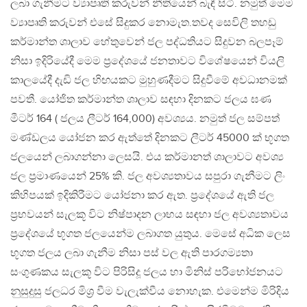
ලබා ගැනීමට ව්‍යාපෘති කරුවන් නීතියෙන් බැඳී සිටී. නමුත් මෙම
ව්‍යාපෘති කරුවන් එසේ සිදුකර නොමැත.තවද සෙවිලි තහඩු
කර්මාන්ත ශාලාව හේතුවෙන් ජල පද්ධතියට සිදුවන බලපෑම්
නිසා ඉදිරියේදී මෙම ප්‍රදේශයේ ජනතාවට විශේෂයෙන් වියලි
කාලයේදී දැඩි ජල හිඟයකට මුහුණදීමට සිදුවීමේ අවධානමක්
පවතී. යෝජිත කර්මාන්ත ශාලාව සඳහා දිනකට ජලය ඝණ
මීටර් 164 ( ජලය ලීටර් 164,000) අවශ්‍යය. නමුත් ජල සම්පත්
මණ්ඩලය යෝජන කර ඇත්තේ දිනකට ලීටර් 45000 ක් භූගත
ජලයෙන් ලබාගන්නා ලෙසයි. එය කර්මානත් ශාලාවට අවශ්‍ය
ජල ප්‍රමාණයෙන් 25% කි. ජල අවශ්‍යතාවය සපුරා ගැනීමට ලිං
කිහිපයක් ඉදිකිරීමට යෝජනා කර ඇත. ප්‍රදේශයේ ඇති ජල
ප්‍රභවයන් සැලකූ විට නිෂ්පාදන ලාභය සඳහා ජල අවශ්‍යතාවය
ප්‍රදේශයේ භූගත ජලයෙන්ම ලබාගත යුතුය. මෙසේ අධික ලෙස
භූගත ජලය ලබා ගැනීම නිසා පස් වල ඇති පාරගම්‍යතා
සංගුණකය සැලකූ විට පිරිසිදූ ජලය හා මිනිස් පරිභෝජනයට
නුසුදුසු ජලධර මිශ්‍ර වීම වැලැක්වීය නොහැක. එමෙන්ම මිරිදිය