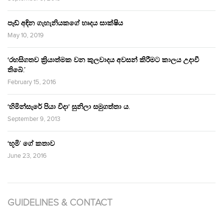
පෑඩ් අඳින ගැහැනියකගේ හෘදය සාක්ෂිය
May 10, 2019
‘රහසිගතව ක්‍රියාත්මක වන කුලවාදය අවසන් කිරීමට කාලය උදාවී
තිබේ.’
February 15, 2016
‘හිමින්සැරේ පියා විදා‘ සුනිලා සමුගත්තා ය.
September 9, 2013
‘භූමි’ ගේ කතාව
June 23, 2016
GUIDELINES & CONTACT