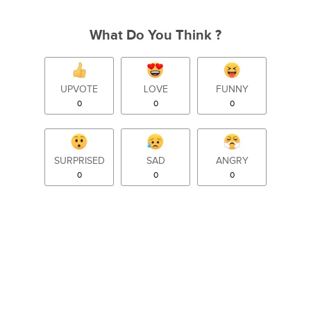
What Do You Think ?
UPVOTE
LOVE
FUNNY
0
0
0
SURPRISED
SAD
ANGRY
0
0
0