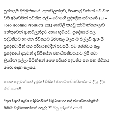
පුත්තලම දිස්ත්‍රික්කයේ, ආනවිලූන්දාව, මානෙල් වත්තේ මේ වන
විට ඉදිවෙමින් පවතින එල් – ටොරෝ පුද්ගලික සමාගමේ (El –
Toro Roofing Products Ltd.) සෙවිලි තහඩු කර්මාන්තශාලාව
හේතුවෙන් ආනවිලූන්දාව අභය භූමියට, ප්‍රදේශයේ ජල
පද්ධතියට හා ජන ජීවිතයට බරපතල බලපෑම් එල්ලවී ඇතැයි
ප්‍රදේශවාසීන් සහ පරිසරවේදීන් පවසයි. එම තත්ත්වය තුළ
ප්‍රදේශයේ දරුවන් ද සිරිසේන ජනාධිපතිවරයාට ලිපි පවා
ලියමින් ඉල්ලා සිටින්නේ මෙම පරිසර පද්ධතිය සහ ජන ජීවිතය
බේරා දෙන ලෙසය.
පහත පළවන්නේ ළමුන් විසින් ජනාධිපති සිරිසේනට ලියූ ලිපි
කිහිපයකි!
“අප වැනි කුඩා දරුවන්ටත් වැටහෙන දේ ජනාධිපතිතුමනි,
ඔබට වැටහෙන්නේ නැද්ද ?”
සිසු දරුවෝ අසති