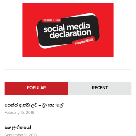
POPULAR
RECENT
සෙක්ස් ඇන්ඩ් ලව් – බ්‍රා සහ ‘ලේ’
February 15, 2016
සම ලිංගිකයෝ
September 9, 2013