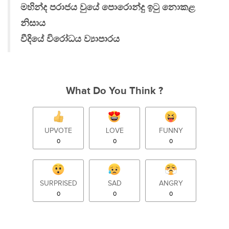
මහින්ද පරාජය වුයේ පොරොන්දු ඉටු නොකළ
නිසාය
වීදියේ විරෝධය ව්‍යාපාරය
What Do You Think ?
UPVOTE
LOVE
FUNNY
0
0
0
SURPRISED
SAD
ANGRY
0
0
0