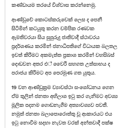
කණ්ඩායම තරයේ විශ්වාස කරන්නෙමු.
ආණ්ඩුවේ කොටස්කරුවෙක් ලෙස ද පෙනී
සිටිමින් කටයුතු කරන චම්පික රණවක
ඇමතිවරයා සිය සුපුරුදු ජාතිවාදී ස්ථාවරය
ප‍්‍රදර්ශණය කරමින් ජනාධිපතිගේ විධායක බලතල
ඉවත් කිරීමට අකමැත්ත ප‍්‍රකාශ කරමින් වහසිබස්
දොඩවන අතර එ් වෛරී සහගත උත්සාහය ද
පරාජය කිරීමට අප පෙරමුණ ගත යුතුය.
19 වන ආණ්ඩුක‍්‍රම ව්‍යාවස්ථා සංශෝධනය ගෙන
ඒම තුලින් ජනතා අභිලාශ ඉටු කර ගැනිමට අවශ්‍ය
මූලික පදනම ගොඩනැගීම අත්‍යාවශ්‍යව පවතී.
නමුත් ජනතා බලාපොරොත්තු වූ ආකාරයට එය
ඉටු නොවීම සදහා නැවත වරක් අන්තවාදී පක්ෂ