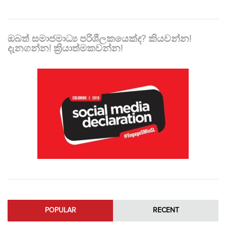
ඔබත් සමාජමාධ්‍ය පරිශීලකයෙක්ද? කියවන්න!
දැනගන්න! ක්‍රියාත්මකවන්න!
POPULAR
RECENT