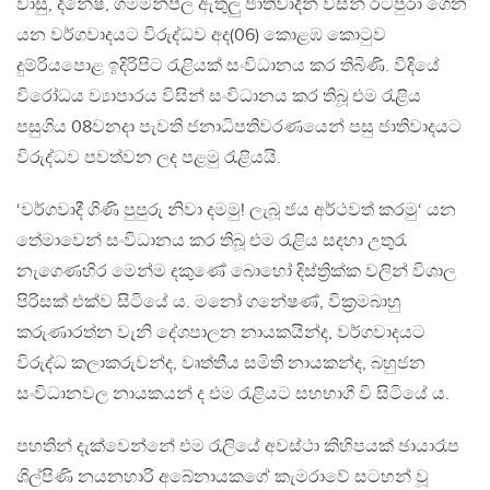
වාසු, දිනේෂ්, ගමිමන්පිල ඇතුලු ජාතිවාදීන් විසින් රටපුරා ගෙන
යන වර්ගවාදයට විරුද්ධව අද(06) කොළඹ කොටුව
දුම්රියපොළ ඉදිරිපිට රැළියක් සංවිධානය කර තිබිණි. වීදියේ
විරෝධය ව්‍යාපාරය විසින් සංවිධානය කර තිබූ එම රැළිය
පසුගිය 08වනදා පැවති ජනාධිපතිවරණයෙන් පසු ජාතිවාදයට
විරුද්ධව පවත්වන ලද පළමු රැළියයි.
‘වර්ගවාදී ගිණි පුපුරු නිවා දමමු! ලැබූ ජය අර්ථවත් කරමු‘ යන
තේමාවෙන් සංවිධානය කර තිබූ එම රැළිය සදහා උතුරැ
නැගෙණහිර මෙන්ම දකුණේ බොහෝ දිස්ත්‍රික්ක වලින් විශාල
පිරිසක් එක්ව සිටියේ ය. මනෝ ගනේෂණ්, වික්‍රමබාහු
කරුණාරත්න වැනි දේශපාලන නායකයින්ද, වර්ගවාදයට
විරුද්ධ කලාකරුවන්ද, වෘත්තීය සමිති නායකන්ද, බහුජන
සංවිධානවල නායකයන් ද එම රැළියට සහභාගී වි සිටියේ ය.
පහතින් දැක්වෙන්නේ එම රැලියේ අවස්ථා කිහිපයක් ඡායාරෑප
ශිල්පිණි නයනහාරි අබේනායකගේ කැමරාවේ සටහන් වූ