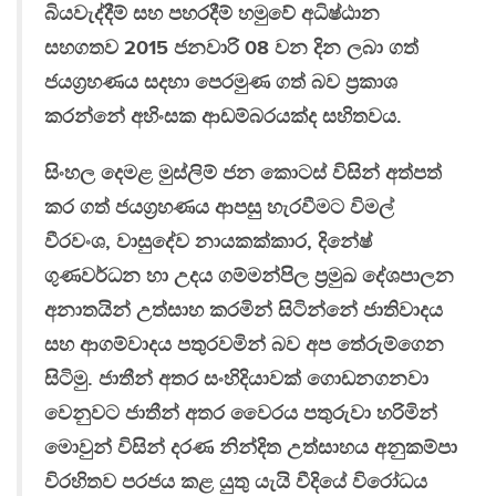
බියවැද්දීම් සහ පහරදීම් හමුවේ අධිෂ්ඨාන
සහගතව 2015 ජනවාරි 08 වන දින ලබා ගත්
ජයග‍්‍රහණය සදහා පෙරමුණ ගත් බව ප‍්‍රකාශ
කරන්නේ අහිංසක ආඩම්බරයක්ද සහිතවය.
සිංහල දෙමළ මුස්ලිම් ජන කොටස් විසින් අත්පත්
කර ගත් ජයග‍්‍රහණය ආපසු හැරවීමට විමල්
වීරවංශ, වාසුදේව නායකක්කාර, දිනේෂ්
ගුණවර්ධන හා උදය ගම්මන්පිල ප‍්‍රමුඛ දේශපාලන
අනාතයින් උත්සාහ කරමින් සිටින්නේ ජාතිවාදය
සහ ආගම්වාදය පතුරවමින් බව අප තේරුම්ගෙන
සිටිමු. ජාතීන් අතර සංහිදියාවක් ගොඩනගනවා
වෙනුවට ජාතීන් අතර වෛරය පතුරුවා හරිමින්
මොවුන් විසින් දරණ නින්දිත උත්සාහය අනුකම්පා
විරහිතව පරජය කළ යුතු යැයි වීදියේ විරෝධය