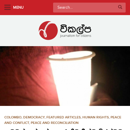
S
Search
MENU
k
for:
i
p
t
o
m
a
i
n
c
o
n
t
e
n
COLOMBO
,
DEMOCRACY
,
FEATURED ARTICLES
,
HUMAN RIGHTS
,
PEACE
t
AND CONFLICT
,
PEACE AND RECONCILIATION