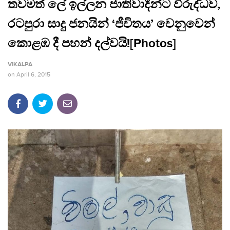
තවමත් ලේ ඉල්ලන ජාතිවාදීන්ට විරුද්ධව,
රටපුරා සාදු ජනයින් ‘ජීවිතය’ වෙනුවෙන්
කොළඹ දී පහන් දල්වයි![Photos]
VIKALPA
on
April 6, 2015