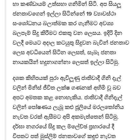
හා කණ්ඩායම් උත්සහා ගනිමින් සිටී. අප සියලූ
ජනතාවගෙන් ඉල්ලා සිටින්නේ 19 ව්‍යාවස්ථා
සංශෝධනය බලාත්මක කර ගැනීමට අවශ්‍ය
බලපෑම් සිදු කිරීමට එකතු වන ලෙසය. ඉදිරි දින
වලදී මෙයට අදාල කටයුතු සිදුවන බැවින් ජනතාව
ලෙස අවධියෙන් සිටින ලෙසත්, සෑබෑ ජනතා
නායකයින් හදුනාගන්නා ලෙසත් ඉල්ලා සිටිමු.
දශක කිහිපයක් පුරා ඇවිලූණු ජාතිවාදී ගිනි දැල්
වලින් මිනිස් ජීවිත ලක්ෂ ගණනක් අහිමි වූ බව
අපට අමතක කළ නොහැකිය. ජාතිවාදී ගිනිදැල්
වලින් පෝෂණය ලැබූ කළු ජූලියේ මරලතෝනිය
නැවත වරක් ඇසීමට අපි අකමැත්තෙන් සිටිමු.
දර්ඝා නගරයේ සිදු කල ම්ලේච්ඡ ප‍්‍රහාරයේ දී
විපතට පත් මුස්ලිම් ජනතාවගේ කඳුළු නැවත