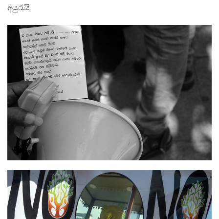
අයුරැයි.