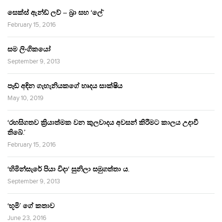
සෙක්ස් ඇන්ඩ් ලව් – බ්‍රා සහ ‘ලේ’
February 15, 2016
සම ලිංගිකයෝ
September 9, 2013
පෑඩ් අඳින ගැහැනියකගේ හෘදය සාක්ෂිය
May 10, 2019
‘රහසිගතව ක්‍රියාත්මක වන කුලවාදය අවසන් කිරීමට කාලය උදාවී
තිබේ.’
February 15, 2016
‘හිමින්සැරේ පියා විදා‘ සුනිලා සමුගත්තා ය.
September 9, 2013
‘භූමි’ ගේ කතාව
June 23, 2016