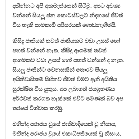
දකින්නට අපි අකමැත්තෙන් සිටිමු. අපට අවශ්‍ය
වන්නේ සියලූ ජන කොටස්වලට නිදහසේ ජීවත්
විය හැකි සාමකාමී පරිසරයක් ගොඩනැගීමයි.
කිසිදු ජාතියක් තවත් ජාතියකට වඩා උසස් හෝ
පහත් වන්නේ නැත. කිසිදු ආගමක් තවත්
ආගමකට වඩා උසස් හෝ පහත් වන්නේ ද නැත.
සියලූ ජාතීන්ට වෙනසකින් තොරව සියලූ
අයිතිවාසිකම් සිහිතව ජීවත් වීමට ඇති අයිතිය
සුරක්ෂිත විය යුතුය. අප ලබාගත් ජයග‍්‍රහණය
අර්ථවත් කරගත හැක්කේ එවිට පමණක් බව අප
තරයේ විශ්වාස කරමු.
මහින්ද පරාජය වුයේ ජාතිවාදියෙක් වූ නිසාය,
මහින්ද පරාජය වුයේ එකාධිපතියෙක් වූ නිසාය,