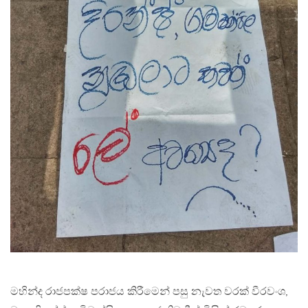
මහින්ද රාජපක්ෂ පරාජය කිරීමෙන් පසු නැවත වරක් වීරවංශ,