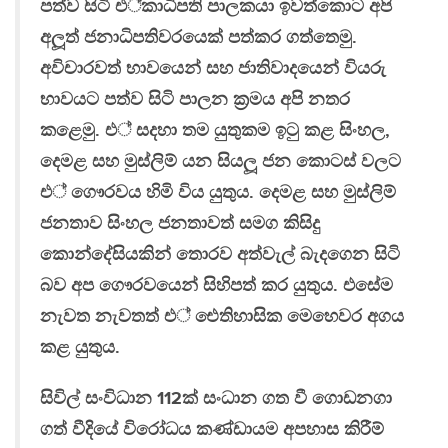
පත්ව සිටි එ්කාධිපති පාලකයා ඉවත්කොට අපි
අලූත් ජනාධිපතිවරයෙක් පත්කර ගත්තෙමු.
අවිචාරවත් භාවයෙන් සහ ජාතිවාදයෙන් වියරු
භාවයට පත්ව සිටි පාලන ක‍්‍රමය අපි නතර
කළෙමු. එ් සදහා තම යුතුකම ඉටු කළ සිංහල,
දෙමළ සහ මුස්ලිම් යන සියලූ ජන කොටස් වලට
එ් ගෞරවය හිමි විය යුතුය. දෙමළ සහ මුස්ලිම්
ජනතාව සිංහල ජනතාවත් සමග කිසිදු
කොන්දේසියකින් තොරව අත්වැල් බැදගෙන සිටි
බව අප ගෞරවයෙන් සිහිපත් කර යුතුය. එසේම
නැවත නැවතත් එ් ඓතිහාසික මෙහෙවර අගය
කළ යුතුය.
සිවිල් සංවිධාන 112ක් සංධාන ගත වී ගොඩනගා
ගත් වීදියේ විරෝධය කණ්ඩායම අපහාස කිරීම්