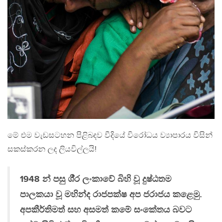
මේ එම වැඩසටහන පිළිබදව වීදියේ විරෝධය ව්‍යාපාරය විසින්
සකස්කරන ලද ලියවිල්ලයි!
1948 න් පසු ශී‍්‍ර ලංකාවේ බිහි වූ දුෂ්ඨතම
පාලකයා වූ මහින්ද රාජපක්ෂ අප ජරාජය කළෙමු.
අපකීර්තිමත් සහ අසමත් කමේ සංකේතය බවට