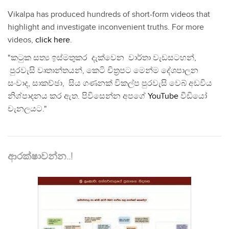
Vikalpa has produced hundreds of short-form videos that
highlight and investigate inconvenient truths. For more
videos,
click here
.
"කටුක සත්‍ය ඉස්මතුකර දැක්වෙන වාර්තා වැඩසටහන්,
පුරවැසි වෘතාන්තයන්, කෙටි චිත්‍රපට මෙන්ම දේශපාලන
සංවාද, සාකච්ඡා, සිය ගණනක් විකල්ප පුරවැසි වෙබ් අඩවිය
නිශ්පාදනය කර ඇත. පිවිසෙන්න අපගේ
YouTube
වීඩියෝ
චැනලයට."
ආරක්ෂාවන්න..!