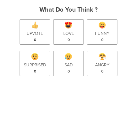
What Do You Think ?
UPVOTE
LOVE
FUNNY
0
0
0
SURPRISED
SAD
ANGRY
0
0
0