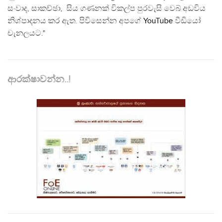
සංවාද, සාකච්ඡා, සිය ගණනක් විකල්ප පුරවැසි වෙබ් අඩවිය
නිශ්පාදනය කර ඇත. පිවිසෙන්න අපගේ
YouTube
වීඩියෝ
චැනලයට."
ආරක්ෂාවන්න..!