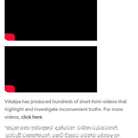
Vikalpa has produced hundreds of short-form videos that
highlight and investigate inconvenient truths. For more
videos,
click here
.
"කටුක සත්‍ය ඉස්මතුකර දැක්වෙන වාර්තා වැඩසටහන්,
පුරවැසි වෘතාන්තයන්, කෙටි චිත්‍රපට මෙන්ම දේශපාලන