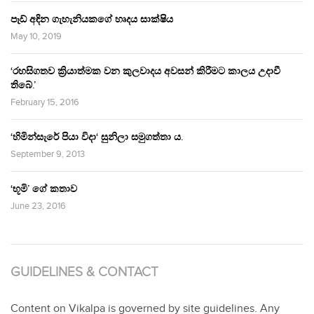
පෑඩ් අඳින ගැහැනියකගේ හෘදය සාක්ෂිය
May 10, 2019
‘රහසිගතව ක්‍රියාත්මක වන කුලවාදය අවසන් කිරීමට කාලය උදාවී
තිබේ.’
February 15, 2016
‘හිමින්සැරේ පියා විදා‘ සුනිලා සමුගත්තා ය.
September 9, 2013
‘භූමි’ ගේ කතාව
June 23, 2016
GUIDELINES & CONTACT
Content on Vikalpa is governed by site guidelines. Any