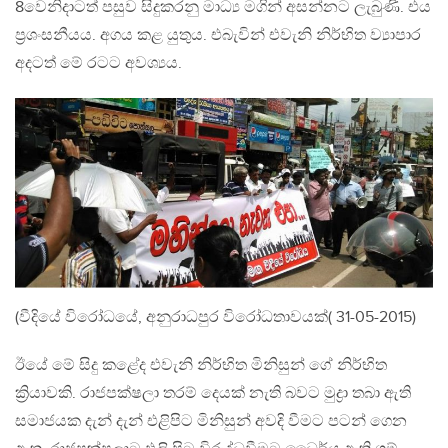
8වෙනිදාටත් පසුව සිදුකරනු මාධ්‍ය මගින් අසන්නට ලැබුණි. එය
ප්‍රශංසනීයය. අගය කළ යුතුය. එබැවින් එවැනි නිර්භිත ව්‍යාපාර
අදටත් මේ රටට අවශ්‍යය.
(වීදියේ විරෝධයේ, අනුරාධපුර විරෝධතාවයක්( 31-05-2015)
ඊයේ මේ සිදු කළේද එවැනි නිර්භිත මිනිසුන් ගේ නිර්භිත
ක්‍රියාවකි. රාජපක්ෂලා තරම් දෙයක් නැති බවට මුද්‍රා තබා ඇති
සමාජයක දැන් දැන් එළිපිට මිනිසුන් අවදි වීමට පටන් ගෙන