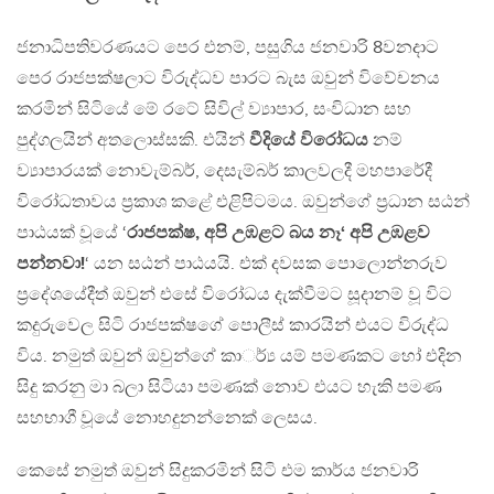
ජනාධිපතිවරණයට පෙර එනම්, පසුගිය ජනවාරි 8වනදාට
පෙර රාජපක්ෂලාට විරුද්ධව පාරට බැස ඔවුන් විවේචනය
කරමින් සිටියේ මේ රටේ සිවිල් ව්‍යාපාර, සංවිධාන සහ
පුද්ගලයින් අතලොස්සකි. එයින්
වීදියේ විරෝධය
නම්
ව්‍යාපාරයක් නොවැම්බර්, දෙසැම්බර් කාලවලදී මහපාරේදී
විරෝධතාවය ප්‍රකාශ කළේ එළිපිටමය. ඔවුන්ගේ ප්‍රධාන සඨන්
පාඨයක් වූයේ ‘
රාජපක්ෂ, අපි උඹළට බය නෑ‘ අපි උඹළව
පන්නවා!
‘ යන සඨන් පාඨයයි. එක් දවසක පොලොන්නරුව
ප්‍රදේශයේදීත් ඔවුන් එසේ විරෝධය දැක්වීමට සූදානම් වූ විට
කදුරුවෙල සිටි රාජපක්ෂගේ පොලීස් කාරයින් එයට විරුද්ධ
විය. නමුත් ඔවුන් ඔවුන්ගේ කාර්්‍ය යම් පමණකට හෝ එදින
සිදු කරනු මා බලා සිටියා පමණක් නොව එයට හැකි පමණ
සහභාගී වූයේ නොහදුනන්නෙක් ලෙසය.
කෙසේ නමුත් ඔවුන් සිදුකරමින් සිටි එම කාර්ය ජනවාරි