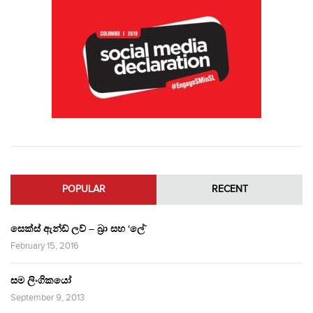
POPULAR
RECENT
සෙක්ස් ඇන්ඩ් ලව් – බ්‍රා සහ ‘ලේ’
February 15, 2016
සම ලිංගිකයෝ
September 9, 2013