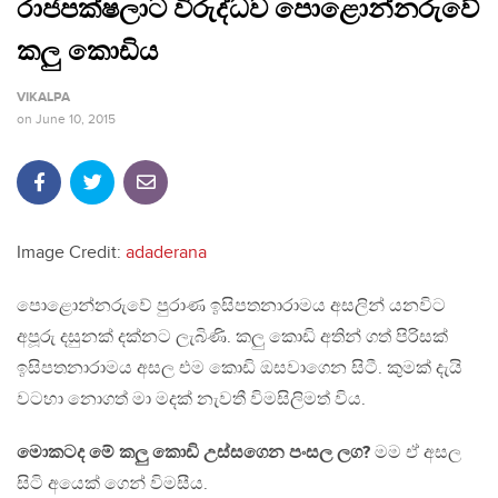
රාජපක්ෂලාට විරුද්ධව පොළොන්නරුවේ
කලු කොඩිය
VIKALPA
on
June 10, 2015
Image Credit:
adaderana
පොළොන්නරුවේ පුරාණ ඉසිපතනාරාමය අසලින් යනවිට
අපූරු දසුනක් දක්නට ලැබිණි. කලු කොඩි අතින් ගත් පිරිසක්
ඉසිපතනාරාමය අසල එම කොඩි ඔසවාගෙන සිටී. කුමක් දැයි
වටහා නොගත් මා මදක් නැවතී විමසිලිමත් විය.
මොකටද මේ කලු කොඩි උස්සගෙන පංසල ලග?
මම ඒ අසල
සිටි අයෙක් ගෙන් විමසීය.