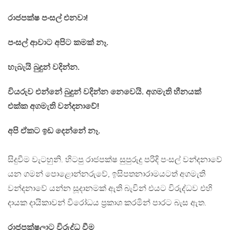
රාජපක්ෂ පංසල් එනවා!
පංසල් ආවාට අපිට කමක් නෑ.
හැබැයි බුදුන් වදින්න.
වියරුව එන්නේ බුදුන් වදින්න නෙවෙයි. අගමැති හීනයක්
එක්ක අගමැති වන්දනාවේ!
අපි ඒකට ඉඩ දෙන්නේ නෑ.
සිදුවීම වැටහුනි. හිටපු රාජපක්ෂ සුපුරුදු පරිදි පංසල් වන්දනාවේ
යන ගමන් පොළොන්නරුවේ, ඉසිපතනාරාමයටත් අගමැති
වන්දනාවේ යන්න සූදානමක් ඇති බැවින් එයට විරුද්ධව එහි
දායක දායිකාවන් විරෝධය ප්‍රකාශ කරමින් පාරට බැස ඇත.
රාජපක්ෂලාට විරුද්ධ වීම