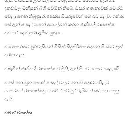
ඇත. රාජපක්ෂලාට එලි පිට විරුද්ධවීමට ධෛර්ය ඇති ගම්
දනව්වල මිනිසුන් බිහි වෙමින් තිබේ. වසර ගණනාවක් මේ රට
වෙලා ගෙන තිබුණු රාජපක්ෂ වියරුවෙන් මේ රට ගලවා ගත්තා
සේ දැන් පංසල් ගානේ හොල්මන් කරන ජාතිවාදී රාජපක්ෂ
අවතාරයද එළවා දැමිය යුතුය.
එය මේ රටේ පුරවැසියන් විසින් සිදුකිරීමේ දෙවන පියවර දැන්
අරඹා ඇත.
එබැවින් ජාතිවාදී රාජපක්ෂ වාදිනි, දැන් පිටව යාමට කාලයයි.
එසේ නොවුන හොත් පංසල් වලට නොව දොට්ට පිළට
යාමටවත් රාජපක්ෂලාට මේ රටේ පුරවැසියන් ඉඩනොදෙනු
ඇති.
එම්.ඒ වසන්ත