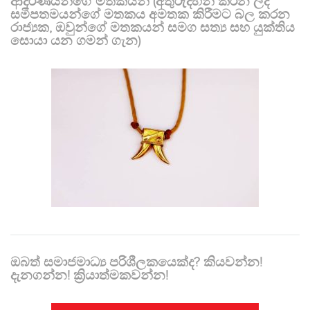
ආදරණීයන්ගේ මතකයන් (අතුරුදහන් කරන ලද
සමීපතමයන්ගේ මතකය අමතක කිරීමට බල කරන
රාජ්‍යක, ඔවුන්ගේ මතකයන් සමග සත්‍ය සහ යුක්තිය
සොයා යන ගමන් ගැන)
ඔබත් සමාජමාධ්‍ය පරිශීලකයෙක්ද? කියවන්න!
දැනගන්න! ක්‍රියාත්මකවන්න!