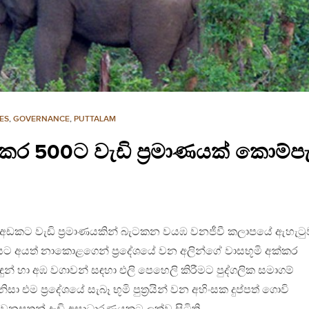
ES
,
GOVERNANCE
,
PUTTALAM
ක්කර 500ට වැඩි ප්‍රමාණයක් කොම්
ගැටුම් අඩකට වැඩි ප්‍රමාණයකින් බැටකන වයඹ වනජීවී කලාපයේ ඇහැට
ශයට අයත් නාකොළගෙන් ප්‍රදේශයේ වන අලින්ගේ වාසභූමි අක්කර
ුන් හා අඹ වගාවන් සඳහා එලි පෙහෙලි කිරීමට පුද්ගලික සමාගම්
ිසා එම ප්‍රදේශයේ සැබෑ භූමි පුත්‍රයින් වන අහිංසක දුප්පත් ගොවි