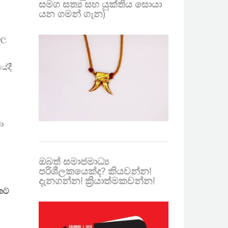
සමග සත්‍ය සහ යුක්තිය සොයා
යන ගමන් ගැන)
ාල
ේදී
්
ා
ඔබත් සමාජමාධ්‍ය
පරිශීලකයෙක්ද? කියවන්න!
දැනගන්න! ක්‍රියාත්මකවන්න!
නකට