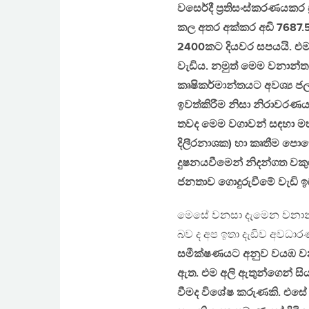
වසෙර්දී ප්‍රතිසංස්කරණයක
කල අතර අක්කර අඩි 7687.5
2400කට දියවර සපයයි. එ
වැඩිය. නමුත් මෙම වනාන්
කෘෂිකර්මාන්තයට අවශ්‍ය 
ඉවත්කිරීම නිසා නිරාවරණය
තවද මෙම වගාවන් සඳහා මහා
දිලීරනාශක) හා කෘතීම පො
දුෂනයවීමෙන් නිදන්ගත වකු
ජනතාව ගොදුරුවීමේ වැඩි ඉ
මෙසේ වනසා දැමෙන වනාන්තර
බව ද අප ඉතා දැඩිව අවධා
සමීක්ෂණයට අනුව වයඹ වනජ
ඇත. එම අලි ඇතුන්ගෙන් සි
වීමද විශේෂ කරුණකි. එසේ ව