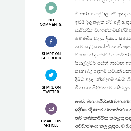
ජනතාව හා අලි ඇතුන් පමුඛ
විහාර හා දේවාල ගම් ආඥ
NO
ඉඩම් දිගු කලක සිට අලි ඇ
COMMENTS
.
පාරිසරික වැදගත්කමක් හිම
කෙත්බිම් වලට දියවර සපය
තාවකාලික හේන් ගොවිතැනේ
SHARE ON
වශෙයන් ද මෙම වනාන්තර ප්
FACEBOOK
සියල්ලටම පයින් ගසමින් 
සඳහා බදු පදනම යටතේ කොම
දීමට අදාල නින්දගම් ඉඩම් හි
විනාශය පිළිබඳව වගකිවයුතු බ
SHARE ON
TWITTER
මෙම මහා පරිමාණ වනාන්තර
ඉදිරියේදී මෙම වනාන්තරය
තම කෘෂිකාර්මික කටයුතු
EMAIL THIS
ARTICLE
අවධාරණය කල යුතුය. මී ඔ