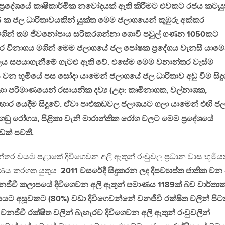
ර ප්‍රදේශයේ කෘෂිකාර්මික නවෝදයක් ඇති කිරීමට එවකට රජය කටයු
 ක ජල ධාරිතාවයකින් යුක්ත මෙම ජලාශයෙන් කුඹුරු අක්කර
මගින් තම ජීවනෝපාය සරිකරගන්නා ගොවි පවුල් ගණන 1050කට
තර විනාශය මගින් මෙම ජලාශයේ ජල පෝෂක ප්‍රදේශය වැනසී යාමෙ
ජලය සපයාගැනීමේ ගැටළු ඇති වේ. එසේම මෙම වනාන්තර වැස්ම
 වන භූමියේ පස සෝදා යාමෙන් ජලාශයේ ජල ධාරිතාව අඩු වීම සිදු
 පරිමාණයෙන් රසායනික දව්‍ය (උදා: කෘමිනාශක, වල්නාශක,
හොර යෙදීම සිදුවේ. ඒවා පාළුකඩවල ජලාශයට ගලා යාමෙන් එහි ජ
ගඩු රෝගය, පිළිකා වැනි මාරාන්තික රෝග වලට මෙම ප්‍රදේශයේ
ඩක් පවතී.
 වයඹ පළාතේ දිවිගෙවන අලි ඇතුන් රංචුවල ප්‍රධාන වාස භූමිය
රණය කරගත යුතුය.
2011 වසරේදී සිදුකරන ලද දීපව්‍යාප්ත ජාතික වන 
ීවී කලාපයේ දිවිගෙවන අලි ඇතුන් පමාණය 1189ක් බව වාර්තා
යයට අසූවකට (80%) වඩා දිවිගෙවන්නේ වනජීවී රක්ෂිත වලින් පිට
නජීවී රක්ෂිත වලින් බැහැරව දිවිගෙවන අලි ඇතුන් රංචුවලින්