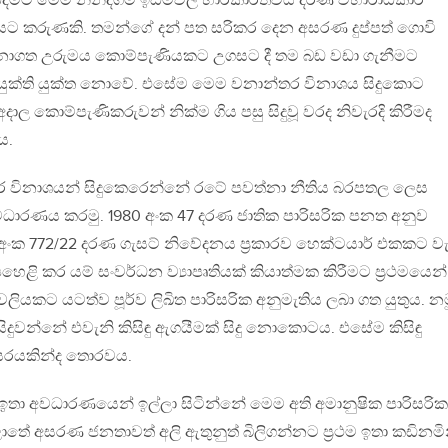
මට මෙම නින්දගම් ඉඩම්වල භාරකාරීත්වය දරණ විහාරාධිකාරී
මතියට කරුණකි. තමන්ගේ දන් පත සරිකර දෙන අසරණ දුප්පත් ගොවි
ාගත උරුමය කොම්පැණියකට උගසට දී තම බඩ වඩා ගැනීමට
් යුක්ති යුක්ත නොවේ. එසේම මෙම වනාන්තර විනාශය සිදුකොට
දාල කොම්පැණිකරුවන් නික්ම ගිය පසු සිදුවූ වරද නිවැරදි කිරීමද
ය.
ර විනාශයන් සිදුකෙරෙන්නේ රටේ පවත්නා නීතිය බරපතල ලෙස
ධාරණය කරමු. 1980 අංක 47 දරණ ජාතික පාරිසරික පනත අනුව
නැති අංක 772/22 දරණ ගැසට් නිවේදනය ප්‍රකාරව හෙක්ටයාර් එකකට වැ
හෙළි කර යම් සංවර්ධන ව්‍යාපෘතියක් කියාත්මක කිරීමට ප්‍රථමයෙන්
යාවලියකට යටත්ව පූර්ව ලිඛිත පාරිසරික අනුමැතිය ලබා ගත යුතුය. නම
දුවන්නේ එවැනි කිසිඳු ඇගයීමක් සිදු නොකොටය. එසේම කිසිඳු
රයකින්ද තොරවය.
 ඉතා අවධාරණයෙන් ඉල්ලා සිටින්නේ මෙම අති අමානුෂික පාරිසරික
ේ අසරණ ජනතාවත් අලි ඇතුනුත් බිලිගන්නට ප්‍රථම ඉතා කඩිනමි