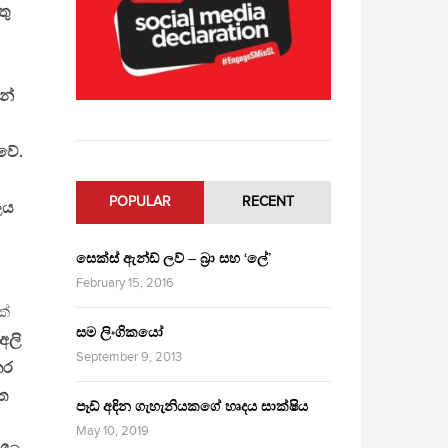
තු
න්
වේ.
POPULAR
RECENT
ලය
සෙක්ස් ඇන්ඩ් ලව් – බ්‍රා සහ ‘ලේ’
February 15, 2016
ක්
සම ලිංගිකයෝ
අලි
September 9, 2013
කර
ත
පෑඩ් අඳින ගැහැනියකගේ හෘදය සාක්ෂිය
May 10, 2019