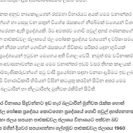
 වනසතුන් දැඩි අසාධාරණයකට ලක්ව සිටිති.
ා පනත අනුව නාකොළගෙන් රජමහා විහාරයට අයත් මෙම වනාන්තර
තුන්ගේ හා සෙසු වන සතුන් විශේෂ රැසකගේ නිජබිමක් වශෙයන් විශ
ිකරෙගන ඇති ප්‍රදේශයකි. ඊට අමතරව ගොවි පවුල් දහස් ගණනකගේ
න පාළුකඩවල ජලාශයේ ජල පෝෂක ප්‍රදේශය වශයෙන් ද වර්ෂා සමය
 නිරත හේන් ගොවීන් රැසකගේ ජීවිකාව සරිකර දෙන භූමියක්
‍රදේශයෙන් ඉටුවන මෙහෙය අති විශාල වෙයි. නමුත් එම වටිනාකම
ඉතා අවාසනාවන්ත ලෙස මෙම වනාන්තර ඉඩම් වසර තිහක කාලයක්
්පැණිකරුවන්ගේ පටු වාසි ප්‍රයෝජන සඳහා වනසා දැමීමට ඉඩ ලබ
මි විහාරාධිකාරී හිමියන් විසින් කටයුතු කරමින් සිටින අතර මෙම
ලධාරීන් හා නිලධාරීන්ද මුනිවත රකිමින් සිටිති.
 විනාශය සිදුවන්නට ඉඩ හැර බලධාරීන් මුනිවත රැක්ක හොත්
 ජල පෝෂක ප්‍රදේශය කොටගෙන ප්‍රදේශයේ ගොවි පවුල් දහස්ගන
 සඳහා ජලය සපයන පාළුකඩවල ජලාශය විනාශයට පත්වන බව
ය මගින් දියවර සපයාගන්නා ගල්ගමුව පාළුකඩවල ජලාශය 1960