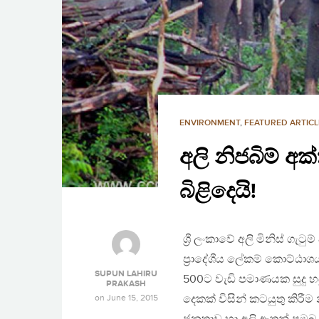
ENVIRONMENT
,
FEATURED ARTICL
අලි නිජබිම් අ
බිළිදෙයි!
ශ්‍රී ලංකාවේ අලි මිනිස් 
ප්‍රාදේශීය ලේකම් කොට්ඨා
SUPUN LAHIRU
500ට වැඩි පමාණයක සුදු හඳ
PRAKASH
on
June 15, 2015
දෙකක් විසින් කටයුතු කිරීම න