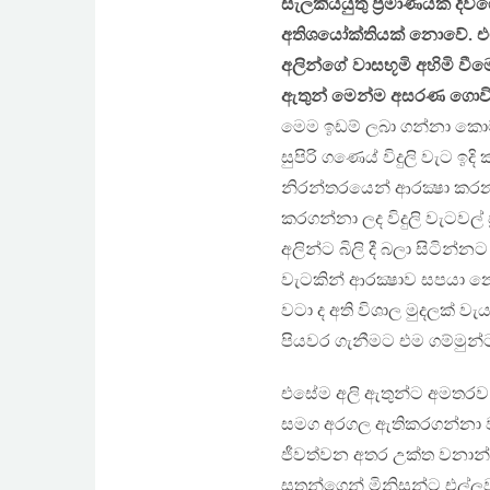
සැලකියයුතු ප්‍රමාණයක් 
අතිශයෝක්තියක් නොවේ. එ
අලින්ගේ වාසභූමි අහිමි වීම
ඇතුන් මෙන්ම අසරණ ගොවි
මෙම ඉඩම් ලබා ගන්නා කොම්
සුපිරි ගණෙය් විදුලි වැට ඉ
නිරන්තරයෙන් ආරක්‍ෂා කරන
කරගන්නා ලද විදුලි වැටවල
අලින්ට බිලි දී බලා සිටින්
වැටකින් ආරක්‍ෂාව සපයා
වටා ද අති විශාල මුදලක් ව
පියවර ගැනීමට එම ගම්මුන්ට
එසේම අලි ඇතුන්ට අමතරව තිත
සමග අරගල ඇතිකරගන්නා ව
ජීවත්වන අතර උක්ත වනාන්ත
සතුන්ගෙන් මිනිසුන්ට එල්ලව