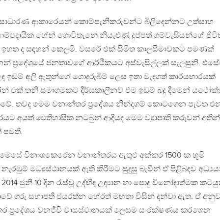
ාධාරණ ආකාරෙයන් කොම්පැනිකරුවන්ට බිලිදෙන්නට උත්සාහ
්පදායික හේන් ගොවිතැනේ නියැළුණු දුප්පත් ගම්වැසියන්ගේ ජීවි
ව ඉහත ද සඳහන් කෙලමි. වසරේ එක් සීමිත කාලසීමාවකට පමණක්
න් ප්‍රදේශයේ ජනතාවගේ ආර්ථිකයට අස්වැසිල්ලක් සැලසුනි. එස
ඉඩම් අලි ඇතුන්ගේ ගොදුරුබිම් ලෙස ඉතා වැදගත් කාර්යභාරයක්
රින් එක් තනි සමාගමකට දීර්ඝකාලීනව එම ඉඩම් බදු දීමෙන් යථෝක
 නොවේ. තවද මෙම වනාන්තර ප්‍රදේශය නින්දගම් කොටගෙන පැවත එ
 අයත් ඓතිහාසික නටබුන් ආදීයද මෙම ව්‍යාපෘති කරුවන් අතින්
 පවතී.
ව මෙසේ විනාශකෙරෙන වනාන්තරය ඇතුළු අක්කර 1500 ක භූමි
 නැරඹුම් මධ්‍යස්ථානයක් ඇති කිරීමට සුදුසු බැවින් ඒ පිළිබඳව අධ්‍ය
4 ජුනි 10 දින රැස්වූ උද්භිඳ උද්‍යාන හා පොදු විනෝදාත්මක කටයු
වේ ගරු සභාපති ජයරත්න හේරත් මහතා විසින් දන්වා ඇත. ඒ අනු
ර ප්‍රදේශය වනජීවී වාසස්ථානයක් ලෙසම සංරක්ෂණය කරගෙන