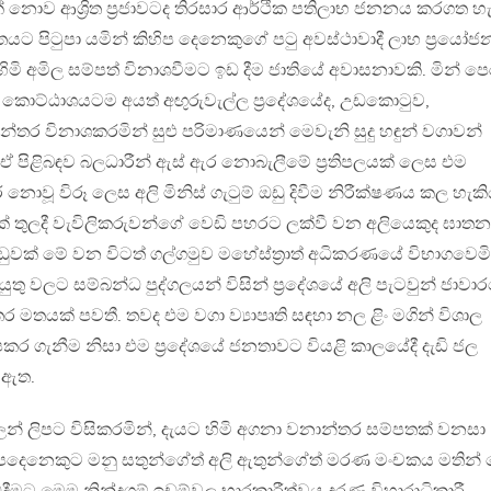
නොව ආශ්‍රිත ප්‍රජාවටද තිරසාර ආර්ථික පතිලාභ ජනනය කරගත හැ
්තයට පිටුපා යමින් කිහිප දෙනෙකුගේ පටු අවස්ථාවාදී ලාභ ප්‍රයෝජ
ි අමිල සම්පත් විනාශවීමට ඉඩ දීම ජාතියේ අවාසනාවකි. මින් පෙ
් කොට්ඨාශයටම අයත් අඟු‍රුවැල්ල ප්‍රදේශයේද, උඩකොටුව,
්තර විනාශකරමින් සුළු පරිමාණයෙන් මෙවැනි සුදු හඳුන් වගාවන්
 ඒ පිළිබඳව බලධාරීන් ඇස් ඇර නොබැලීමේ ප්‍රතිපලයක් ලෙස එම
නොවූ විරූ ලෙස අලි මිනිස් ගැටුම් ඔඩු දිවීම නිරීක්ෂණය කල හැකි
වක් තුලදී වැවිලිකරුවන්ගේ වෙඩි පහරට ලක්වී වන අලියෙකුද ඝාත
ඩුවක් මේ වන විටත් ගල්ගමුව මහේස්ත්‍රාත් අධිකරණයේ විභාගවෙමි
ු වලට සම්බන්ධ පුද්ගලයන් විසින් ප්‍රදේශයේ අලි පැටවුන් ජාවා
තයක් පවතී. තවද එම වගා ව්‍යාපෘති සඳහා නල ළිං මගින් විශාල
 ගැනීම නිසා එම ප්‍රදේශයේ ජනතාවට වියළි කාලයේදී දැඩි ජල
ී ඇත.
ලන් ලිපට විසිකරමින්, දැයට හිමි අගනා වනාන්තර සම්පතක් වනසා
හිපදෙනෙකුට මනු සතුන්ගේත් අලි ඇතුන්ගේත් මරණ මංචකය මතින්