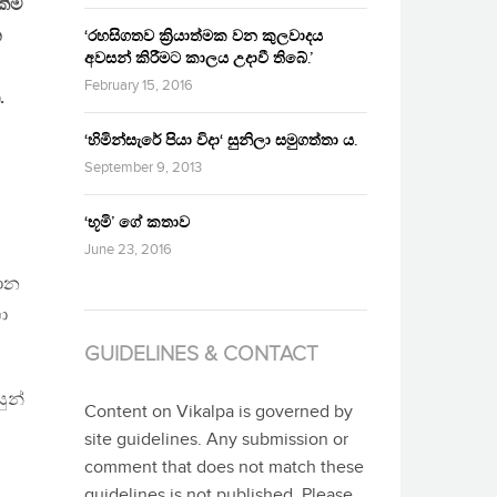
කීම
න
‘රහසිගතව ක්‍රියාත්මක වන කුලවාදය
අවසන් කිරීමට කාලය උදාවී තිබේ.’
February 15, 2016
.
‘හිමින්සැරේ පියා විදා‘ සුනිලා සමුගත්තා ය.
September 9, 2013
‘භූමි’ ගේ කතාව
June 23, 2016
මාන
ා
GUIDELINES & CONTACT
ුන්
Content on Vikalpa is governed by
site guidelines. Any submission or
comment that does not match these
guidelines is not published. Please