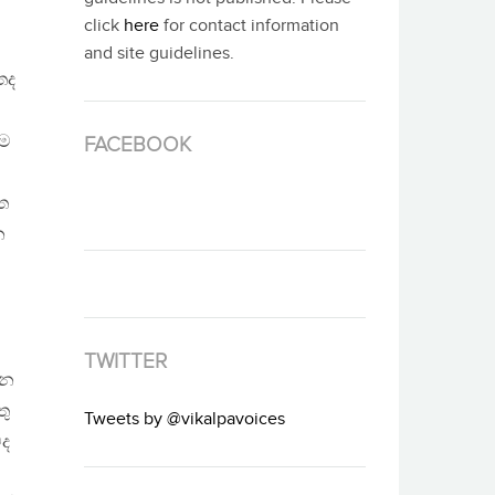
click
here
for contact information
and site guidelines.
තද
ේම
FACEBOOK
්ත
න
TWITTER
යන
තු
Tweets by @vikalpavoices
වද