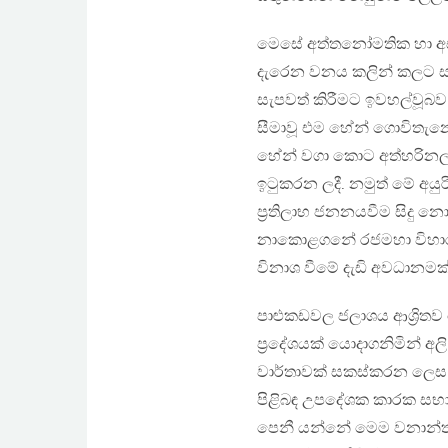
මෙසේ අත්තනෝමතික හා අස
දැරෙන වනය කලින් කලට සාම
සැපවත් කිරීමට ඉවහල්වූබ
සීමාවූ එම හේන් ගොවිතැනෙ
හේන් වගා කොට අත්හරිනලද 
ඉටුකරන ලදී. නමුත් මේ අයු
ප්‍රතිලාභ ජනනයවීම සිදු
නාකොළගනේ රජමහා විහාරයට
විනාශ වීමේ දැඩි අවධානමක්
පාළුකඩවල ජලාශය ආශ්‍රිත
ප්‍රදේශයක් යොදාගනිමින් අලි
වාර්තාවක් සකස්කරන ලෙස 201
පිළිබඳ උපදේශක කාරක සභා
පෙනී යන්නේ මෙම වනාන්ත