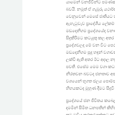
යාමෙන් වනජීවීන්ට පමණක් 
බවයි. නමුත් ඒ ගැඹුරු යථාර
වෙනුවෙන් මෙසේ ජාතියට හිම
ඇහැටුවැව ප්‍රාදේශීය ලේකම
මඩදෙනිගම ප්‍රදේශයේද වනාන
සිදුකිරීමට කටයුතු කල අතර
ප්‍රදේශවලද මේ වන විට පෙර 
මඩදෙනිගම සුදු හඳුන් වගා
ලක්වී ඇති අතර ඊට අදාල න
පවතී. එසේම මෙම වගා කටයුත
නිරතවන බවටද ජනතාව අතර ම
වශයෙන් භූගත ජලය පොම්පකර
හිඟයකටද මුහුණ දීමට සිදුව
ප්‍රදේශයේ ජන ජීවිතය කබෙ
දමමින් සීමිත ධනපතීන් කි