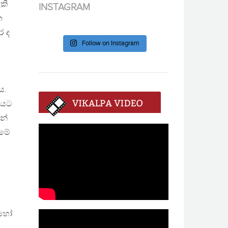
කි
INSTAGRAM
න
ර ද
Follow on Instagram
ය.
නයට
න්
රමේ
 හෝ