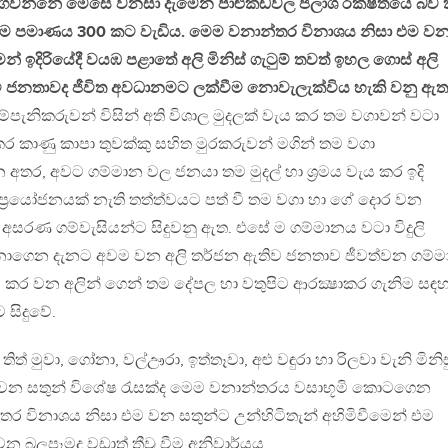
දිවිගෙවන්නේ මෙසේ වනසා දැමෙන පාළුකඩවල ජලාශ රක්ෂිතයේ බව 
ම පමාණය 300 කට වැඩිය. මෙම වනාන්තර විනාශය නිසා එම ව
ෙන් ඉදිරියේදී වයඹ පළාතේ අලි මිනිස් ගැටුම් තවත් ඉහල ගොස් අලි
 ජනතාවද ජීවිත අවධානමට ලක්වීම නොවැලැක්විය හැකි වනු ඇත
පැනිකරුවන් විසින් අති විශාල මුදලක් වැය කර තම වගාවන් වටා
දි කර කාණු කාපා තුවක්කු සහිත මුරකරුවන් මගින් තම වගා
 අතර, අවට ගම්මාන වල ජනයා තම මුදල් හා ශ්‍රමය වැය කර ඉදි
් ප්‍රයෝජනයක් නැති තත්ත්වයට පත් වී තම වගා හා ගේ දොර වන
නට අසරණ ගම්වැසියන්ට සිදුවනු ඇත. එසේ ම ගම්මානය වටා විදුලි
 නොගෙන දැනට අවම වන අලි තර්ජන ඇතිව ජනතාව ජීවත්වන ගම්
ැය කර වන අලින් ගෙන් තම දේපල හා වතුපිට ආරක්‍ෂාකර ගැනිම සඳහ
 සිදුවේ.
් මුවා, ගෝනා, වල්ඌරා, ඉත්තෑවා, අළු වඳුරා හා රිලවා වැනි මිනිස
න සතුන් විශේෂ රැසක්ද මෙම වනාන්තරය වසාභූමි කොටගෙන
ර විනාශය නිසා එම වන සතුන්ට උන්හිටිතැන් අහිමිවීමෙන් එම
න බලපෑමද වඩාත් තීව්‍ර වීම අනිවාර්යය.