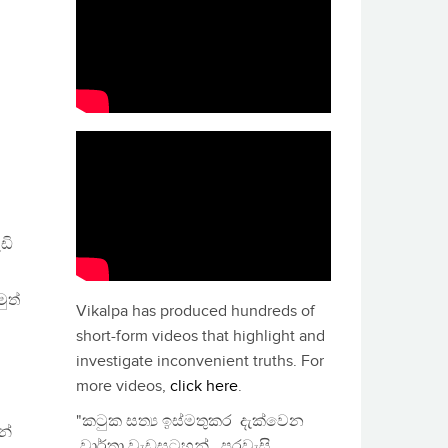
ඩි
ුත්
Vikalpa has produced hundreds of
short-form videos that highlight and
investigate inconvenient truths. For
more videos,
click here
.
"කටුක සත්‍ය ඉස්මතුකර දැක්වෙන
න්
වාර්තා වැඩසටහන්, පුරවැසි