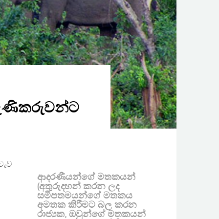
පැණිකරුවන්ට
ුවැව
ආදරණීයන්ගේ මතකයන්
(අතුරුදහන් කරන ලද
සමීපතමයන්ගේ මතකය
අමතක කිරීමට බල කරන
රාජ්‍යක, ඔවුන්ගේ මතකයන්