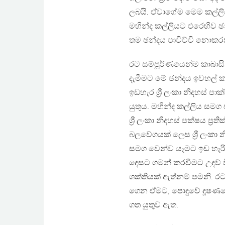
ලබයි. ඒවාගේම මෙම කල්ල
මහින්ද කල්ලියට එරෙහිව ඡ
තම ඡන්දය පාවිච්චි නොකර
රට සම්පූර්ණයෙන්ම කාබාසි
දැමීමට මේ ඡන්දය ඉවහල් 
ඉඩහැර ශ්‍රී ලංකා නිදහස් 
යුතුය. මහින්ද කල්ලිය සම
ශ්‍රී ලංකා නිදහස් පක්ෂය ප්‍
බලවේගයක් ලෙස ශ්‍රී ලංකා 
සමග වෙන්ව යෑමට ඉඩ හැරිය යු
දෙසට ගමන් කරවීමට උදව් 
ශක්තියක් ඇත්නම් පමනි. රට
ගෙන ඒමට, පොදුවේ දූෂණ
ගත යුතුව ඇත.