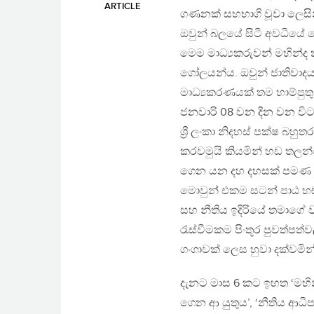
ARTICLE
ගණනක් සහභාගි වූවා ලෙසිනි.
ඔවුන් බලයේ සිටි අවධියේ 
මෙම මාධ්‍යකරුවන් මහින්ද 
ගෝලයන්ය. ඔවුන් ජාතිවාදය 
මාධ්‍යකරණයක් තම හාම්පුතුන
ජනවාරි 08 වන දින වන විට
ශ්‍රී ලංකා නිදහස් පක්ෂ බහ
කරවමුයි කියමින් හඩ තලන්
ගෙන යන දහ දහසක් පමණ 
මොවුන් එකම සටන් පාඨ හඬ
සහ නීතිය ඉදිරියේ තමාගේ ව
රැස්වීමකම පිංතූර පුවත්පත
ගංගාවක් ලෙස හුවා දක්වමින
දැනට මාස 6 කට ඉහත ‘මහින
ගෙන ආ යුතුය’, ‘නීතිය ආධි