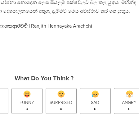
 යෝජනා නොදෙන ලෙස සියලුම පක්ෂවලට බල කළ යුතුය. මහින්ද
ා දේශපාලනයෙන් අතුගෑ දැමීමට මෙය අවස්ථාව කර ගත යුතුය.
ේනායකආරච්චි
| Ranjith Hennayaka Arachchi
What Do You Think ?
FUNNY
SURPRISED
SAD
ANGRY
0
0
0
0