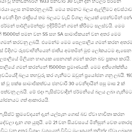
 වූ හින්ඩන්බර්ග් 1933 ජනවාරි 30 වැනි දින හිට්ලර් ජර්මන්
ර්වරයා ලෙස නම්කරනු ලබයි. මෙය තමනට බලය ඇල්ලීමට අවස්ථා
 වෙනි දින රාත්‍රියේ තම බලයට වැඩි විශාල බලයක් පෙන්වමින් පන්
ජර්මන් පාර්ලිමේන්තුව ඉදිරිපිටින් ගමන් කිරීමට සලස්වයි. මෙම
 15000ක් පමන වන SS සහ SA සාමාජිකයන් වන අතර මෙම
සේ ගමන් කරවනු ලබයි. එමෙන්ම මෙම පෙලපාලිය ගමන් කරන අතර
නිවුස් විදිහට රූපවාහිනියෙන් ජාතිය අමතමින් මුළු ලෝකයටම ඇසෙන
පාලියේ මිලියන භාගයක සෙනගක් ගමන් කරන බව ප්‍රකාශ කරයි.
පාලියේ ගමන් කරන්නේ 15000ක ප්‍රමාණයකි. මෙම අතිශෝක්තිය
වධියේදී බලය තහවුරු කර ගැනීමට ඔවුන් ප්‍රයෝජන ගනු ලබයි. 19
් වූ පක්ෂ සාමාජිකත්වය ජනවාරි 30 වෙනිදායින් පසු මාස 2 ක්
පත්වනු ලබයි. මේ එදා ෆැසිස්ට්වාදීන් ජර්මනියේ බලය ලබා ගැනීම
‍රයෝජනයට ගත් ආකාරයයි.
ෆැසිස්ට් ක්‍රමවේදයන් දැන් යල්පැන ගොස් බව ඒවා භාවිතා කරන
ුදේවලා දැන ගත යුතුයි. මේ 21 වන සියවසයේ මිනිසුන් වෙත තොරත
ිවිධ වන අතර විශාල වශයෙන් විවිධ මූළාශ්‍රයන් තුලින්ද ඒවා ලබාගන