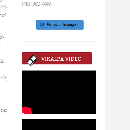
INSTAGRAM
මෙම
ින්
Follow on Instagram
ගා
ට
ීම
න්ද
ොදා