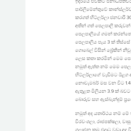
ඉදිරියේ එවකට ජනාධිපතිවරයා
පාර්ලිමේන්තුවේ කාන්ස්ල
කරගත් හිට්ලර්ලා ජනවාරි 30
අතින් ගත් පෙලපාලි කරුවන් 
පෙලපාලියේ ගමන් කරන්නේ
පෙලපාලිය පැය 3 ක් තිස්
ගොබෙල් විසින් බ්‍රේකින් 
ලෙස කතා කරමින් මෙම පෙල
නමුත් ඇත්ත නම් මෙම පෙල
හිට්ලර්ලාගේ වැඩීමට ඊළග අ
නොවැමබර් මස වන විට 1.4 ක
ඇතුළත මිලියන 3.9 ක් බවට 
බොරුව සහ ඇස්බැන්දුම් ප්
නමුත් අද යතාර්ථය නම් මේ 
වීරවංශලා, රාජපක්ෂලා, වාස
ගලාඑන ක්‍රම එදාට වඩා අද ව