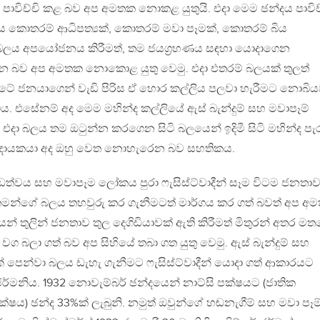
 පාවිච්චි කළ බව අප අමතක නොකළ යුතුයි. එදා මෙම ඡන්දය පාවිච
ිය කොතරම් ආධිපත්‍යක්, කොතරම් මවා පෑමක්, කොතරම් බිය
‍ය බලය අපයෝජනය කිරීමත්, තම ජයග්‍රහණය සඳහා යොදාගෙන
ද යන බව අප අමතක නොකොළ යුතු වෙමු. එදා එතරම් බලයක් තුලත්
 රටේ ජනයාගෙන් වැඩි පිරිස ඒ හොර කල්ලිය පලවා හැරීමට නොබි
ීය. එසේනම් අද මෙම මහින්ද කල්ලියේ ඇස් බැන්දුම් සහ මවාපෑම්
ිද? එදා බලය තම ඔටුන්න කරගෙන සිටි බලයෙන් ඉදිමී සිටි මහින්ද පැ
න්ද දායකයා අද ඔහු වෙත නොහැරෙන බව සහතිකය.
න්ඩත්වය සහ මවාපෑම ලෝකය පුරා ෆැසිස්ට්වාදීන් සෑම විටම ජනතා
තමන්ගේ බලය තහවුරු කර ගැනීමටත් මාර්ගය කර ගත් බවත් අප අ
යන් තුලින් ජනතාව තුල දෙගිඩියාවක් ඇති කිරීමත් මිතුරන් අතර ම
න් වග බලා ගත් බව අප සිහියේ තබා ගත යුතු වෙමු. ඇස් බැන්දුම් සහ
පෙන්වා බලය ඩැහැ ගැනීමට ෆැසිස්ට්වාදීන් යොදා ගත් ආකාරයට
්මනිය. 1932 නොවැම්බර් ඡන්දයෙන් නාට්සි පක්ෂයට (ජාතික
ක්ෂය) ඡන්ද 33%ක් ලැබුනි. නමුත් ඔවුන්ගේ හඬනැගීම් සහ මවා පෑම