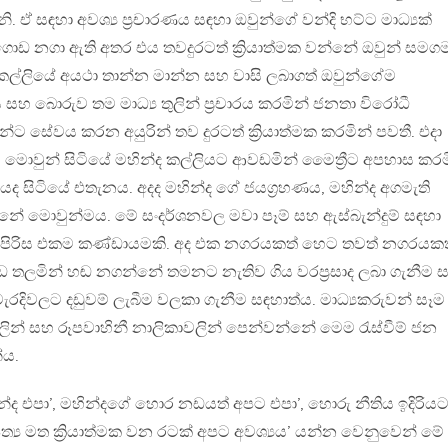
 ඒ සඳහා අවශ්‍ය ප්‍රචාරණය සඳහා ඔවුන්ගේ වන්දි භට්ට මාධ්‍යක්
ගොඩ නගා ඇති අතර එය තවදුරටත් ක්‍රියාත්මක වන්නේ ඔවුන් සමග
කල්ලියේ අයථා තාන්‍න මාන්‍න සහ වාසි ලබාගත් ඔවුන්ගේම
සහ බොරුව තම මාධ්‍ය තුලින් ප්‍රචාරය කරමින් ජනතා විරෝධී
්ට සේවය කරන අයුරින් තව දුරටත් ක්‍රියාත්මක කරමින් පවතී. එදා
 මොවුන් සිටියේ මහින්ද කල්ලියට ආවඩමින් මෛත්‍රීට අපහාස කරම
ුතරයද සිටියේ එතැනය. අදද මහින්ද ගේ ජයග්‍රහණය, මහින්ද අගමැති
නේ මොවුන්මය. මේ සංදර්ශනවල මවා පෑම් සහ ඇස්බැන්දුම් සඳහා
පිරිස එකම කණ්ඩායමකි. අද එක නගරයකත් හෙට තවත් නගරයකත
 තලමින් හඬ නගන්නේ තමනට නැතිව ගිය වරප්‍රසාද ලබා ගැනීම 
ැරදිවලට දඩුවම් ලැබීම වලකා ගැනීම සඳහාත්ය. මාධ්‍යකරුවන් සෑම
්වලින් සහ රූපවාහිනී නාලිකාවලින් පෙන්වන්නේ මෙම රැස්වීම් ජන
්ය.
්ද එපා’, මහින්දගේ හොර නඩයත් අපට එපා’, හොරු නීතිය ඉදිරිය
පත්‍ය මත ක්‍රියාත්මක වන රටක් අපට අවශ්‍යය’ යන්න වෙනුවෙන් මේ