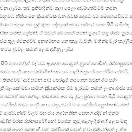
ිබූ මැර දේශපාලනය ඒ ආකාරයෙන්ම ගෙන නොයාම බව මෛත්‍රී
න්වනු ලැබීය. තම ප්‍රතිවාදීන්ට තලා පෙලා අඩම්තේට්ටම් කරන
 වෙනුවට නීතිය මත ක්‍රියාත්මක වන රටක් දෙසට රට මෙහෙයවීමට
රටේ බලය තම පුද්ගලික දේපළක් බවට පත්කරගෙන සිටි මහින්ද
කමක් ලෙසිනි. ඒ ඔවුන් මෙතෙක් තමන් ප්‍රගුණ කළ රාජ්‍ය ක්‍රම
සමාජය තුල රජකරවීම අනුගමනය නොකළ බැවිනි. මහින්ද මැර කල්ලි
රය දුර්වල කමක් ලෙස දකිනු ලැබීය.
සිටි ගුහා තුලින් එලියට ඇදෙන මොවුන් නුගේගොඩින්, රත්නපුරෙන
 මාධ්‍ය සංදර්ශන පවත්වමින් තමනට නැති බලයක් පෙන්වීම අරඹයි.
ගමැතිකරවමු’ ආදී සටන් පාඨ පෙරදැරි කරගෙන ඔවුන් රට පුරා
බලයක් මවා පාමින් ක්‍රියාත්මක වීම ඇරඹේ. තමන් ලංකා රාජ්‍ය ත
්‍ය සම්පත් සහ දේපළ කඩාවඩා තම මලුවල පුරවා ගෙන සිටි මොවුන
ම් කරමින් මාධ්‍ය සංදර්ශන වෙනුවෙන් වැය කරමින් අලුත් නාඩගමක්
් ඇස්බැන්දුම් වලට බස් සිය ගණනකින් සෙනග අදිමින් එකම
ීත් වරක රත්නපුරේදී හෝ වරෙක කුරුණෑගලදීත් ආදී ලෙස මතු
සක් පමන සහභාගි වන රැස්වීමක් ඔවුන් හුවා දක්වන්නේ ලක්ෂ