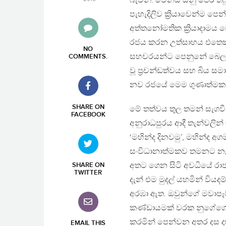
බැවිනි. වෙනස යනු පෙර ත
පැහැදිලිව ක්‍රියාවෙන්ම පෙ
අත්තනෝමතික ක්‍රියාදාමය
රජය කරන උත්සාහය එතෙක් 
NO
සහචරයන්ට පෙනුනේ බෙලහීන 
COMMENTS
.
වූ ප්‍රචන්ඩත්වය සහ බිය 
නව රජයේ මෙම ගුණාත්මක හ
SHARE ON
මේ තත්වය තුල තමන් සැගවී 
FACEBOOK
අනුරාධපුරය ආදී තැන්වලින්
‘මහින්ද දිනවමු’, මහින්ද අ
සංවිධානාත්මකව තමනට නැති 
අතට ගෙන සිටි අවධියේ රාජ
SHARE ON
TWITTER
දැන් එම මුදල් යහමින් වියද
අරඹා ඇත. ඔවුන්ගේ මවාපෑම
කණ්ඩායමක් වරක නුගේගොඩද
කරමින් පෙන්වන අතර දස දහ
EMAIL THIS