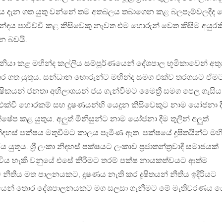
ිය දැන ගත යුතු වන්නේ තම අතබලය තබාගෙන කළ බලපෑම්වලදීද 
න්දය පාවිච්චි කළ කිසිවෙකු නැවත එම හොරුන් වෙත කිසිම අයුරක
න බවයි.
නියා කළ මහින්ද කල්ලිය සම්පූර්ණයෙන් දේශපාල භූමිකාවෙන් අතු
කර ගත යුතුය. සන්ධාන හොරුන්ට මහින්ද සමග එක්ව තරගයට ඒම
පාක්ෂිකයන් ජනතා අභිලාශයන් ජය ගැන්වීමට මෛත්‍රී සමග පෙල ගැසිය
ග එක්වී හොරකම් සහ දූෂණයන්හි යෙදුන කිසිවෙකුට නාම යෝජනා ද
රතික්ෂේප කළ යුතුය. අලුත් මිනිසුන්ට නාම යෝජනා දීම තුලින් අලුත්
නිදහස් පක්ෂය මතුවීමට කාලය පැමිණ ඇත. පක්ෂයේ දූෂිතයින්ට මහි
තුය. ශ්‍රී ලංකා නිදහස් පක්ෂයට ලංකාව ප්‍රජාතන්ත්‍රවාදී සමාජයක්
විය හැකි වනුයේ එසේ කිරීමට තරම් පක්ෂ නායකත්වයට ආත්ම
 නීතිය මත පාලනයකට, දූෂණය නැති කර දූෂිතයන් නීතිය ඉදිරියට
යෙන් තොර දේශපාලනයකට මග සලසා ගැනීමට මේ මැතිවරණය ය