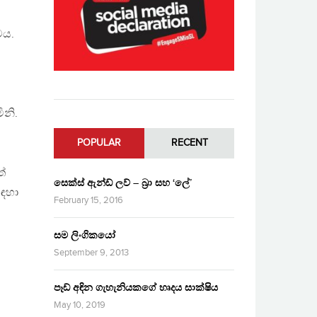
මය.
ිනි.
POPULAR
RECENT
්
සෙක්ස් ඇන්ඩ් ලව් – බ්‍රා සහ ‘ලේ’
සඳහා
February 15, 2016
සම ලිංගිකයෝ
September 9, 2013
ට
පෑඩ් අඳින ගැහැනියකගේ හෘදය සාක්ෂිය
May 10, 2019