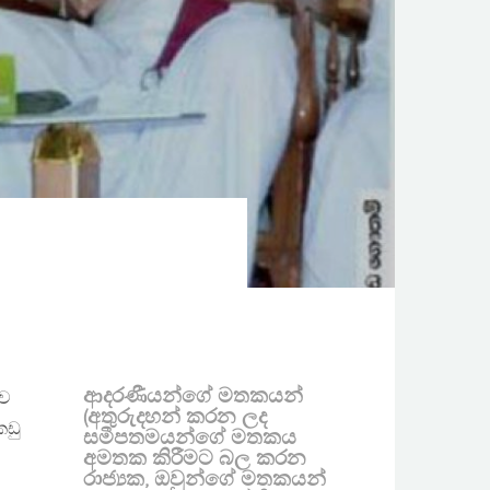
ආදරණීයන්ගේ මතකයන්
ගව
(අතුරුදහන් කරන ලද
කඩු
සමීපතමයන්ගේ මතකය
අමතක කිරීමට බල කරන
රාජ්‍යක, ඔවුන්ගේ මතකයන්