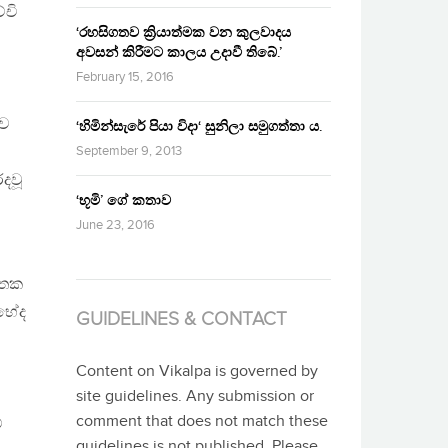
්චි
‘රහසිගතව ක්‍රියාත්මක වන කුලවාදය
අවසන් කිරීමට කාලය උදාවී තිබේ.’
February 15, 2016
යව
‘හිමින්සැරේ පියා විදා‘ සුනිලා සමුගත්තා ය.
September 9, 2013
රදවූ
‘භූමි’ ගේ කතාව
June 23, 2016
ව
මතක
තභේද
GUIDELINES & CONTACT
Content on Vikalpa is governed by
site guidelines. Any submission or
comment that does not match these
්
guidelines is not published. Please