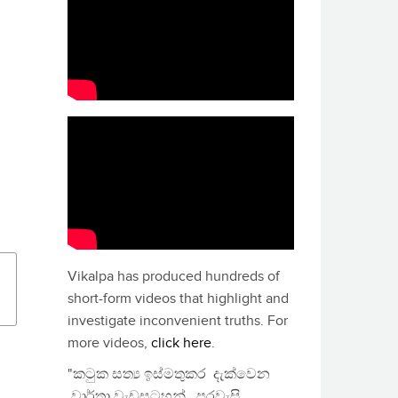
Vikalpa has produced hundreds of
short-form videos that highlight and
investigate inconvenient truths. For
more videos,
click here
.
"කටුක සත්‍ය ඉස්මතුකර දැක්වෙන
වාර්තා වැඩසටහන්, පුරවැසි