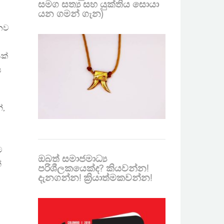
සමග සත්‍ය සහ යුක්තිය සොයා
යන ගමන් ගැන)
 නව
යක්
ය
්,
ම
ඔබත් සමාජමාධ්‍ය
්
පරිශීලකයෙක්ද? කියවන්න!
දැනගන්න! ක්‍රියාත්මකවන්න!