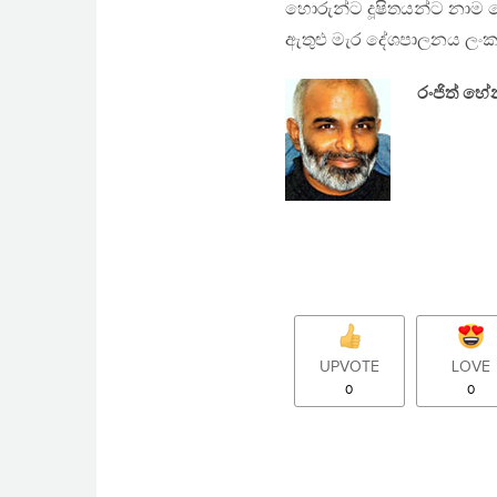
හොරුන්ට දූෂිතයන්ට නාම
ඇතුළු මැර දේශපාලනය ලංක
රංජිත් හ
UPVOTE
LOVE
0
0