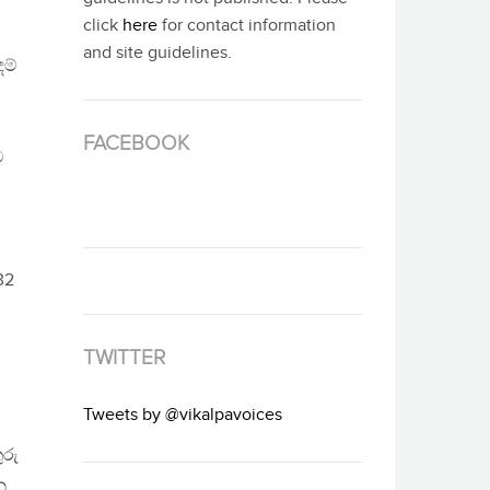
click
here
for contact information
ව
and site guidelines.
දම්
FACEBOOK
ම
32
ට
TWITTER
Tweets by @vikalpavoices
ුරු
ු