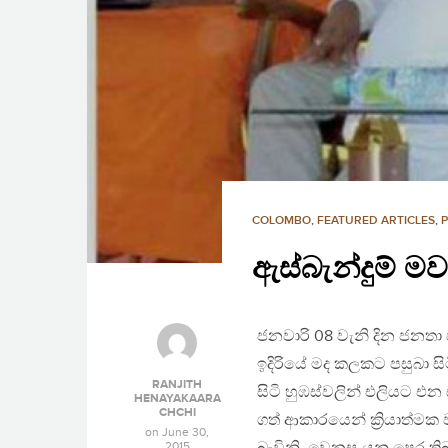
COLOMBO
,
FEATURED ARTICLES
,
P
ඇස්බැන්දුම් ම
ජනවාරි 08 වැනි දින ජනතා 
ඉදිරියේ මද කලකට පසුබා ස
RANJITH
සිටි හුඹස්වලින් එලියට එන
HENAYAKAARA
CHCHI
ගත් ආකාරයෙන් ක්‍රියාත්ම
on
June 30,
2015