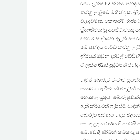
රටේ ලක්ෂ 62 ක් තම ඡන්දය
කරනු ලැබුවේ මහින්ද කල්ල
වැද්දවීමක්, කොතරම් රාජ්
ක්‍රියාත්මක වූ අවස්ථාවක
එතරම් සංදර්ශන තුලත් මේ
තම ඡන්දය පාවිච් කරනු ලැබ
ඉදිරියේ ඔවුන් දුර්වල් වේව
ඒ ලක්ෂ 62ක් බුද්ධිමත් ඡ
නමුත් බොරුව වංචාව ප්‍රච
නොමග යැවීමටත් එතුලින් 
නොකළ යුතුය. බොරු ප්‍රචාර
ඇති කිරීමටත් ෆැසිස්ට් වාදී
බොරුව තමනට නැති බලයක් 
හොඳ උදාහරණයකි නාට්සි ජර
සමාජවාදී ජර්මන් කම්කරු ප