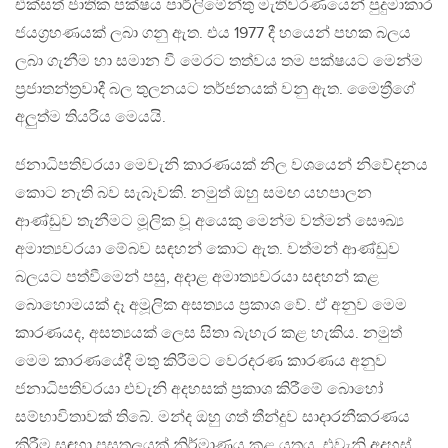
එක්සත් ජාතික පක්ෂය පාර්ලිමේන්තු මැතිවරණයෙන් පුදුමාකාර
ජයග්‍රහණයක් ලබා ගනු ඇත. එය 1977 දී හයෙන් පහක බලය
ලබා ගැනීම හා සමාන වී මෙරට තත්වය තම පක්ෂයට මෙන්ම
ප්‍රජාතන්ත්‍රවාදී බල තුලනයට තර්ජනයක් වනු ඇත. මෛත්‍රීගේ
අලුත්ම තියරිය මෙයයි.
ජනාධිපතිවරයා මෙවැනි කාරණයක් නිල වශයෙන් නිවේදනය
කොට නැති බව සැබෑවකි. නමුත් ඔහු සමඟ යහපාලන
ආණ්ඩුව තැනීමට මූලික වූ අයෙකු මෙන්ම වත්මන් සෞඛ්‍ය
අමාත්‍යවරයා මේබව සඳහන් කොට ඇත. වත්මන් ආණ්ඩුව
බලයට පත්වීමෙන් පසු, අදාළ අමාත්‍යවරයා සඳහන් කළ
බොහොමයක් දෑ අමූලික අසත්‍යය ප්‍රකාශ වේ. ඒ අනුව මෙම
කාරණයද, අසත්‍යයක් ලෙස සිතා බැහැර කළ හැකිය. නමුත්
මෙම කාරණයේදී මතු කිරීමට වෙරදරණ කාරණය අනුව
ජනාධිපතිවරයා එවැනි අදහසක් ප්‍රකාශ කිරීමේ බොහෝ
සම්භාවිතාවක් තිබේ. මන්ද ඔහු ගත් තීන්දුව සාදාරනීකරණය
කිරීම සඳහා පසුතලයක් නිර්මාණය කළ යුතුය. එවැනි අදහස්