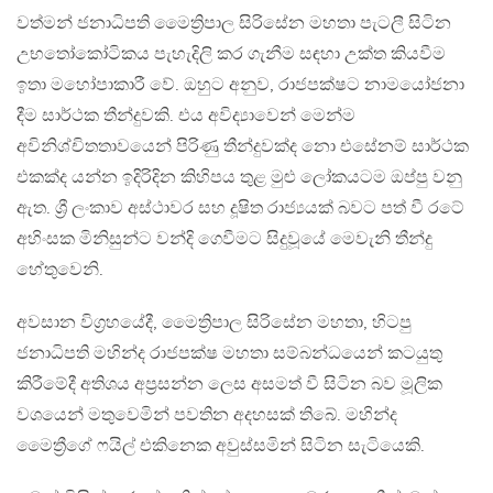
වත්මන් ජනාධිපති මෛත්‍රිපාල සිරිසේන මහතා පැටලී සිටින
උභතෝකෝටිකය පැහැදිලි කර ගැනීම සඳහා උක්ත කියවීම
ඉතා මහෝපාකාරී වේ. ඔහුට අනුව, රාජපක්ෂට නාමයෝජනා
දීම සාර්ථක තීන්දුවකි. එය අවිද්‍යාවෙන් මෙන්ම
අවිනිශ්චිතතාවයෙන් පිරිණු තීන්දුවක්ද නො එසේනම් සාර්ථක
එකක්ද යන්න ඉදිරිදින කිහිපය තුළ මුළු ලෝකයටම ඔප්පු වනු
ඇත. ශ්‍රී ලංකාව අස්ථාවර සහ දූෂිත රාජ්‍යයක් බවට පත් වී රටේ
අහිංසක මිනිසුන්ට වන්දි ගෙවීමට සිදුවූයේ මෙවැනි තීන්දු
හේතුවෙනි.
අවසාන විග්‍රහයේදී, මෛත්‍රිපාල සිරිසේන මහතා, හිටපු
ජනාධිපති මහින්ද රාජපක්ෂ මහතා සම්බන්ධයෙන් කටයුතු
කිරීමේදී අතිශය අප්‍රසන්න ලෙස අසමත් වී සිටින බව මූලික
වශයෙන් මතුවෙමින් පවතින අදහසක් තිබේ. මහින්ද
මෛත්‍රීගේ ෆයිල් එකිනෙක අවුස්සමින් සිටින සැටියෙකි.