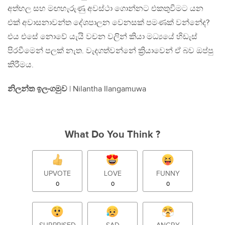
අත්හල සහ මඟහැරුණු අවස්ථා ගොන්නට එකතුවීමට යන
එක් අවාසනාවන්ත දේශපාලන වෙනසක් පමණක් වන්නේද?
එය එසේ නොවේ යැයි වචන වලින් කියා මධ්‍යයේ හිඩැස්
පිරවීමෙන් පලක් නැත. වැදගත්වන්නේ ක්‍රියාවෙන් ඒ බව ඔප්පු
කිරීමය.
නිලන්ත ඉලංගමුව
| Nilantha Ilangamuwa
What Do You Think ?
UPVOTE
LOVE
FUNNY
0
0
0