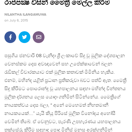
රාජපක්‍ෂ විසින් මෛත්‍රී මෙල්ල කිරීම
NILANTHA ILANGAMUWA
on
July 6, 2015
පසුගිය ජනවාරි 08 වැනිදා ශ්‍රී ලංකාවේ සිදු වූ මුලික දේශපාලන
වෙනස්කම දෙස අවඥාවෙන් සහ උපේක්ෂාවෙන් බලන
රැඩිකල් විචාරකයාට එක් මුලික කතාවක් මිමිනිය හැකිය.
එනම්, මහින්ද යළිත් ප්‍රධාන ප්‍රතිකරුවා බවට පත්වී ඇත. මෛත්‍රී
සිදු කිරීමට පොරොන්දු වූ යහපාලනය සඳහා මහින්ද චින්තනය
මුලික දර්ශනය ලෙස යොදා ගනිමින් සිටින්නේය. මෛත්‍රීගේ
නායකත්වය දෙස බලා, “ අනේ මෙහෙමත් නිහතමානී
නායකයෙක්….” යැයි කියූ පිරිසේ මුලික විනෝදය අහෝසී
වෙමින් තිබේ. ඒ වෙනුවට, පැරණි උපහැරණය යහපාලනය
තක්සේරු කිරීම සඳහාද පොදු මිනිස් මනස අරක්ගනිමින්