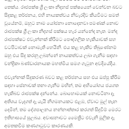
තෙක්ය. රාජපක්ෂ ශ්‍රී ලංකා නිදහස් පක්ෂයෙන් වෙන්වන බවට
සිදුකළ තර්ජනය, එහි නායකත්වය නිවැරදිව කියවීමට සමත්
වූයේනම්, ඔහුට නාම යෝජනා නොදෙනවා පමණක් නොව
රාජපක්ෂ ශ්‍රී ලංකා නිදහස් පක්ෂය හැර යන්නේද නැත. මන්ද
රාජපක්ෂට එවැන්නක් කිරීමට පෞද්ගලික හැකියාවක් සහ
වටපිටාවක් නොමැති හෙයිනි. එය කළ හැකිව තිබුණේනම්
ඔහු එය සිදු කරනු ලබන්නේ නායකත්වය ලබා ගැනීම සඳහා
චන්ද්‍රිකා බණ්ඩාරනායක මහත්මිය සමග ගැටුන අවදියේදීය.
එවැන්නක් සිදුකරණ බවට කළ තර්ජනය සහ එය ඔප්පු කිරීම
සඳහා සේනාවක් තනා ගැනීම මඟින්, තම අභියෝගය ජයගත
හැකිබව රාජපක්ෂ දන්නේය. බොහොමයක් නොවටිනා දෑ
අතිශය වැදගත් දෑ යැයි නිගමනයකට එළඹ, ඒවාට මුල් තැන
දෙමින්, තම දේශපාලනය නන්නාත්තාර කරගත් සිදුවීම් මෙරට
ඉතිහාසයේ සුලබය. අවාසනාවට මෛත්‍රීට එවැනි මූලික දෑ
අමතකවීම කණගාටුවට කාරණයකි.