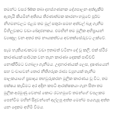
තමන්ට වසර 50ක තබා දහස්ගණනක දේශපාලන අත්දැකීම්
ඇතැයි කියමින් අතිශය තීරණාත්මක කාරනා හමුවේ පූර්ව
නිගමනවලට එළඹ තම මුල් සතුරා සමඟ අත්වල් බැඳ ගැනීම
විහිලුවකට වඩා ඛේදජනකය. එමඟින් තම මුලික අභිප්‍රායන්
ව්‍යාකූල වන අතර තම නායකත්වය අවතක්සේරුවට ලක්වේ.
සෑම හැකියාවකටම වඩා ඉතාමත් වටිනා දේ වූ කලී, එක් ස්ථීර
කාරණයක් සාර්ථක වන තැන කාරණා දෙකක් පාවිච්චි
නොකිරීමට වගබලා ගැනීමය. උදහාරණයක් ලෙස, දූෂණයෙන්
සහ වංචාවෙන් තොර නීතිගරුක රාජ්‍ය ව්‍යුහයක් තැනීම
පාලකයාගේ ප්‍රසාදය තහවුරුකරන මුලික කාරණය වූ විට, තම
පක්ෂය කැඩීමට අර අදින කපටි ආරක්ෂකයා ගැන සිතා තම
මුලික අරමුණු වෙනස් කොට රටහමුවේ තමන්ගේ චපලකම
පෙන්වීම මඟින් සිදුවන්නේ අල්ලපු අත්ත මෙන්ම පයගැසූ අත්ත
යන දෙකම අහිමි වීමය.