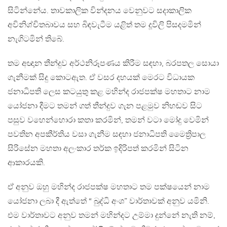
සිටින්නේය. තාවකාලික වින්දනය වෙනුවට සදාකාලික
අවිනිශ්චිතබාවය සහ බිඳවැටීම යළිත් තම දූවිලි පිසදමමින්
නැගිටමින් තිබේ.
තම අඥාන තීන්දුව අර්ථනිරූපණය කිරීම සඳහා, බරපතල සොයා
ගැනීමක් සිදු කොටඇත. ඒ වසර දහයක් මෙරට විධායක
ජනාධිපති ලෙස කටයුතු කළ මහින්ද රාජපක්ෂ මහතාට නාම
යෝජනා දීමට තමන් ගත් තීන්දුව ගැන පළමුව නිහඬව සිට
පසුව වහෙන්හොරා කතා කරමින්, තමන් වටා මෝදු වෙමින්
පවතින අපකීර්තිය වසා ගැනීම සඳහා ජනාධිපති මෛත්‍රිපාල
සිරිසේන මහතා අලංකාර තර්ක ඉදිරිපත් කරමින් සිටින
ආකාරයකි.
ඒ අනුව ඔහු මහින්ද රාජපක්ෂ මහතාට තම පක්ෂයෙන් නාම
යෝජනා ලබා දී ඇත්තේ “ බුද්ධි අංශ” වාර්තාවක් අනුව යමිනි.
එම වාර්තාවට අනුව තමන් මහින්දට උම්මා දුන්නේ නැති නම්,