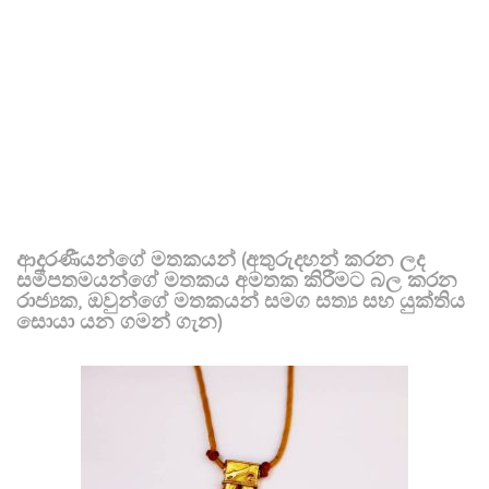
ආදරණීයන්ගේ මතකයන් (අතුරුදහන් කරන ලද
සමීපතමයන්ගේ මතකය අමතක කිරීමට බල කරන
රාජ්‍යක, ඔවුන්ගේ මතකයන් සමග සත්‍ය සහ යුක්තිය
සොයා යන ගමන් ගැන)