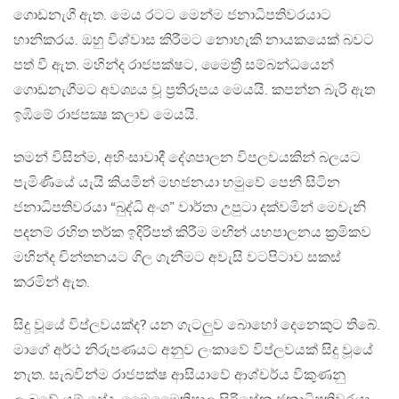
ගොඩනැගී ඇත. මෙය රටට මෙන්ම ජනාධිපතිවරයාට
හානිකරය. ඔහු විශ්වාස කිරීමට නොහැකි නායකයෙක් බවට
පත් වී ඇත. මහින්ද රාජපක්ෂට, මෛත්‍රී සම්බන්ධයෙන්
ගොඩනැගීමට අවශ්‍යය වූ ප්‍රතිරූපය මෙයයි. කපන්න බැරි ඇත
ඉඹිමේ රාජපක්‍ෂ කලාව මෙයයි.
තමන් විසින්ම, අහිංසාවාදී දේශපාලන විපලවයකින් බලයට
පැමිණියේ යැයි කියමින් මහජනයා හමුවේ පෙනී සිටින
ජනාධිපතිවරයා “බුද්ධි අංශ” වාර්තා උපුටා දක්වමින් මෙවැනි
පදනම් රහිත තර්ක ඉදිරිපත් කිරීම මඟින් යහපාලනය ක්‍රමිකව
මහින්ද චින්තනයට ගිල ගැනීමට අවැසි වටපිටාව සකස්
කරමින් ඇත.
සිදු වූයේ විප්ලවයක්ද? යන ගැටලුව බොහෝ දෙනෙකුට තිබේ.
මාගේ අර්ථ නිරුපණයට අනුව ලංකාවේ විප්ලවයක් සිදු වූයේ
නැත. සැබවින්ම රාජපක්ෂ ආසියාවේ ආශ්චර්ය විකුණනු