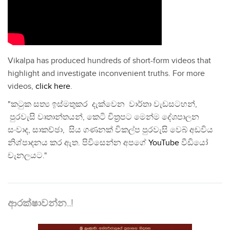
Vikalpa has produced hundreds of short-form videos that
highlight and investigate inconvenient truths. For more
videos,
click here
.
"කටුක සත්‍ය ඉස්මතුකර දැක්වෙන වාර්තා වැඩසටහන්,
පුරවැසි වෘතාන්තයන්, කෙටි චිත්‍රපට මෙන්ම දේශපාලන
සංවාද, සාකච්ඡා, සිය ගණනක් විකල්ප පුරවැසි වෙබ් අඩවිය
නිශ්පාදනය කර ඇත. පිවිසෙන්න අපගේ
YouTube
වීඩියෝ
චැනලයට."
ආරක්ෂාවන්න..!