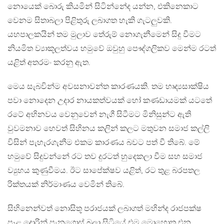
නොයෙක් බොරු කියමින් සිටින්නේද යන්න, එකිනෙකාට
වෙනම සිතාබලා පිළිතුරු ලබාගත හැකි ගැටලුවකි.
යහපාලකයින් තම මුලාව තේරුම් නොගැනීමෙන් සිදු වීමට
නියමිත ව්‍යාකූලත්වය හමුවේ ඔවුහු පෞද්ගලිකව මෙන්ම රටත්
යළිත් අතරමං කරනු ඇත.
මෙය සැබවින්ම අවසනාවන්ත කාරණයකි. තම හෘද්‍යසාක්ෂිය
පවා නොදෙන උදාර නායකත්වයක් හෝ කණඩායමක් යටතේ
රටේ අභිනවය වෙනුවෙන් නැගී සිටීමට මිනිසුන්ට ඇති
වුවමනාව හෙවත් සිහිනය කලින් කලට මතුවන සමාජ කල්ලි
විසින් පැහැරගැනීම එකම කාරණය බවට පත් වී තිබේ. මේ
හමුවේ සිදුවන්නේ රට තව දුරටත් හුදෙකලා වීම සහ සමාජ
ව්‍යුහය කුණුවීමය. ඊට සාපේක්ෂව යළිත්, රට තුළ බරපතල
රික්තයක් නිර්මාණය වෙමින් තිබේ.
සිහිනෙන්වත් නොසිතූ පරාජයක් ලබාගත් මහින්ද රාජපක්ෂ
පෑළ දොරින් පැනගොස් බලා සිටියේ එම මොහොත එන