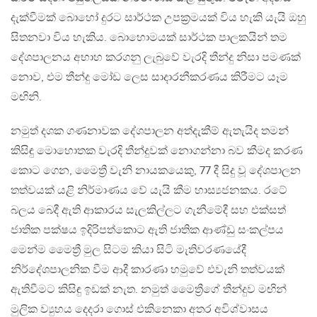
දැක්වීමක් බොහෝ දුරට සාර්ථක උපක්‍රමයක් විය හැකි යැයි ඔහු
සිතනවා විය හැකිය. බොහොමයක් සාර්ථක පාලකයින් තම
දේශපාලනය අභාහ කරගනු ලැබුවේ වැරදි තීන්දු නිසා පමණක්
නොව, එම තීන්දු මෝඩ ලෙස සාදාරනීකරණය කිරීමට යෑම
මඟිනි.
නමුත් දශක ගණනාවක දේශපාලන අත්දැකීම් ඇතැයිද තමන්
කිසිඳු මොහොතක වැරදි තීන්දුවක් නොගන්නා බව කීමද කරණ
කොට ගෙන, මෛත්‍රී වැනි නායකයෙකු, 77 දී සිදු වූ දේශපාලන
තත්වයක් යළි නිර්මාණය වේ යැයි කීම හාස්‍යජනකය. රටේ
බලය බෙදී ඇති ආකාරය සැලකිල්ලට ගැනීමේදී සහ එක්සත්
ජාතික පක්ෂය ඉදිරිපත්කොට ඇති ජාතික ආණ්ඩු සංකල්පය
මෙන්ම මෛත්‍රී මුල සිටම කියා සිටි මැතිවරණයේදී
නිර්දේශපාලනික වීම ආදී කාරණා හමුවේ එවැනි තත්වයක්
ඇතිවීමට කිසිඳු ඉඩක් නැත. නමුත් මෛත්‍රීගේ තීන්දුව මඟින්
මුලික ව්‍යුහය දෙදරා ගොස් එකිනෙකා අතර අවිශ්වාසය