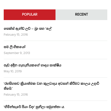
POPULAR
RECENT
සෙක්ස් ඇන්ඩ් ලව් – බ්‍රා සහ ‘ලේ’
February 15, 2016
සම ලිංගිකයෝ
September 9, 2013
පෑඩ් අඳින ගැහැනියකගේ හෘදය සාක්ෂිය
May 10, 2019
‘රහසිගතව ක්‍රියාත්මක වන කුලවාදය අවසන් කිරීමට කාලය උදාවී
තිබේ.’
February 15, 2016
‘හිමින්සැරේ පියා විදා‘ සුනිලා සමුගත්තා ය.