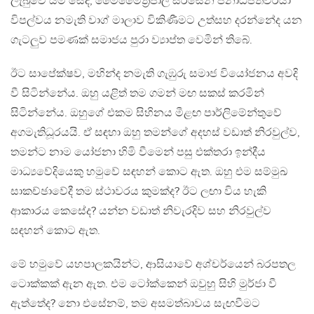
ලැබුවේ යම් සේද, මෛමෛත්‍රිපාල සිරිසේන ජනාධිපතිවරයා
විපල්වය නමැති වාග් මාලාව විකිණීමට උත්සහ දරන්නේද යන
ගැටලුව පමණක් සමාජය පුරා ව්‍යාප්ත වෙමින් තිබේ.
ඊට සාපේක්ෂව, මහින්ද නමැති ගැඹුරු සමාජ වියෝජනය අවදි
වී සිටින්නේය. ඔහු යළිත් තම ගමන් මඟ සකස් කරමින්
සිටින්නේය. ඔහුගේ එකම සිහිනය මීළඟ පාර්ලිමේන්තුවේ
අගමැතිධූරයයි. ඒ සඳහා ඔහු තමන්ගේ අදහස් වඩාත් නිරවුල්ව,
තමන්ට නාම යෝජනා හිමි වීමෙන් පසු එක්තරා ඉන්දීය
මාධ්‍යවේදියෙකු හමුවේ සඳහන් කොට ඇත. ඔහු එම සම්මුඛ
සාකච්ඡාවේදී තම ස්ථාවරය කුමක්ද? ඊට ලඟා විය හැකි
ආකාරය කෙසේද? යන්න වඩාත් නිවැරදිව සහ නිරවුල්ව
සඳහන් කොට ඇත.
මේ හමුවේ යහපාලකයින්ට, ආසියාවේ අශ්චර්යෙන් බරපතල
ටොක්කක් ඇන ඇත. එම ටෝක්කෙන් ඔවුහු සිහි මුර්ජා වී
ඇත්තේද? නො එසේනම්, තම අසමත්බාවය සැඟවීමට