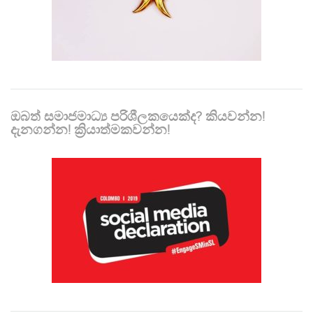
ඔබත් සමාජමාධ්‍ය පරිශීලකයෙක්ද? කියවන්න!
දැනගන්න! ක්‍රියාත්මකවන්න!