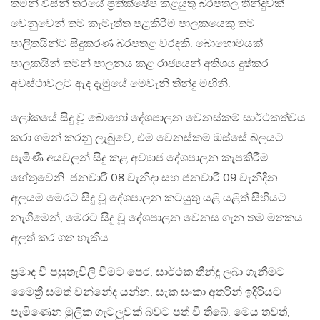
තමන් විසින් තරයේ ප්‍රතික්ෂේප කළයුතු බරපතල තීන්දුවක්
වෙනුවෙන් තම කැමැත්ත පළකිරීම පාලකයෙකු තම
පාලිතයින්ට සිදුකරණ බරපතළ වරදකි. බොහොමයක්
පාලකයින් තමන් පාලනය කළ රාජ්‍යයන් අතිශය දුෂ්කර
අවස්ථාවලට ඇද දැමුයේ මෙවැනි තීන්දු මඟිනි.
ලෝකයේ සිදු වූ බොහෝ දේශපාලන වෙනස්කම් සාර්ථකත්වය
කරා ගමන් කරනු ලැබුවේ, එම වෙනස්කම් ඔස්සේ බලයට
පැමිණි අයවලුන් සිදු කළ අව්‍යාජ දේශපාලන කැපකිරීම
හේතුවෙනි. ජනවාරි 08 වැනිදා සහ ජනවාරි 09 වැනිදින
අලුයම මෙරට සිදු වූ දේශපාලන කටයුතු යළි යළිත් සිහියට
නැගීමෙන්, මෙරට සිදු වූ දේශපාලන වෙනස ගැන තම මතකය
අලුත් කර ගත හැකිය.
ප්‍රමාද වී පසුතැවිලි වීමට පෙර, සාර්ථක තීන්දු ලබා ගැනීමට
මෛත්‍රී සමත් වන්නේද යන්න, සැක සංකා අතරින් ඉදිරියට
පැමිණෙන මුලික ගැටලුවක් බවට පත් වී තිබේ. මෙය තවත්,