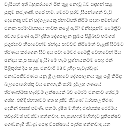
වැසියන් අති බහුතරයගේ සිත් තුළ නොවූ බව සඳහන් කළ
යුතුම කරුණකි. එසේ නම්, මෙරට පුරවැසියන්ගෙන් වැඩි
දෙනෙකු එවන් පුද්ගලයෙකු ජනාධිපති කිරීම සඳහා තමන්ගේ
ජනතා පරමාධිපත්‍යය භාවිත කළේ ඇයි? මිනිස්සුන්ට මෛත්‍රීව
අවශ්‍ය වුණේ ඇයි? දූෂිත දේශපාලන ක්‍රමය පිළිබඳව හටගත්
ජුගුප්සාව නිසාවෙන්ම ඡන්දය පාවිච්චි කිරීමෙන් වැළකී සිටීමට
තීරණය කරගෙන සිටි අය පවා මෙවර මෛත්‍රී වෙනුවෙන් සිය
ඡන්දය කැප කළේ ඇයි? මේ හැම ප්‍රශ්නයකටම පොදු එක්
පිළිතුරක් දිය හැක. ජනවාරි 08 වැනිදා පැවැත්වුණු
ජනාධිපතිවරණය යනු ශ්‍රී ලංකාවේ දේශපාලනය තුළ යළි කිසිදා
බලාපොරොත්තු විය නොහැකි තරම් දුර්ලභ ගණයේ
තීරණාත්මක හැරවුම් ලක්ෂ්‍යයක් බව මෙරට ජනතාව තේරුම්
ගත්හ. එහිදී ජනතාවට ගත හැකිව තිබුණේ බරපතල තීරණ
දෙකින් එකක් පමණි. එනම්, දූෂිත මහින්ද රාජපක්ෂ රෙජීමය
තවදුරටත් පවත්වා ගන්නවාද, නැතහොත් මහින්දට ප්‍රතිපක්ෂව
ගොඩනැගී තිබුණු පොදු විපක්ෂයේ පැත්ත ගන්නවාද යන