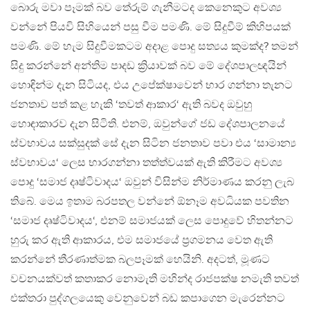
බොරු මවා පෑමක් බව තේරුම් ගැනීමටද කෙනෙකුට අවශ්‍ය
වන්නේ පියවි සිහියෙන් පසු වීම පමණි. මේ සිදුවීම් කිහිපයක්
පමණි. මේ හැම සිදුවීමකටම අදාළ පොදු සත්‍යය කුමක්ද? තමන්
සිදු කරන්නේ අන්තිම පාදඩ ක්‍රියාවක් බව මේ දේශපාලඥයින්
හොඳින්ම දැන සිටියද, එය උපේක්ෂාවෙන් භාර ගන්නා තැනට
ජනතාව පත් කළ හැකි ‘තවත් ආකාර‘ ඇති බවද ඔවුහු
හොඳාකාරව දැන සිටිති. එනම්, ඔවුන්ගේ ජඩ දේශපාලනයේ
ස්වභාවය සක්සුදක් සේ දැන සිටින ජනතාව පවා එය ‘සාමාන්‍ය
ස්වභාවය‘ ලෙස භාරගන්නා තත්ත්වයක් ඇති කිරීමට අවශ්‍ය
පොදු ‘සමාජ දෘෂ්ටිවාදය‘ ඔවුන් විසින්ම නිර්මාණය කරනු ලැබ
තිබේ. මෙය ඉතාම බරපතල වන්නේ ඕනෑම අවධියක පවතින
‘සමාජ දෘෂ්ටිවාදය‘, එනම් සමාජයක් ලෙස පොදුවේ හිතන්නට
හුරු කර ඇති ආකාරය, එම සමාජයේ ප්‍රගමනය වෙත ඇති
කරන්නේ තීරණාත්මක බලපෑමක් හෙයිනි. අදටත්, මූණට
වචනයක්වත් කතාකර නොමැති මහින්ද රාජපක්ෂ නමැති තවත්
එක්තරා පුද්ගලයෙකු වෙනුවෙන් බඩ කපාගෙන මැරෙන්නට