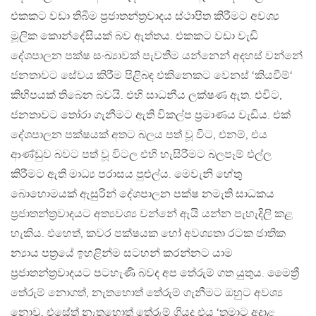
එකකට වඩා තිබීම ප්‍රජාතන්ත්‍රවාදය ස්ථාපිත කිරීමට අවශ්‍ය
මූලික කොන්දේසියක් බව ඇත්තය. එකකට වඩා වැඩි
දේශපාලන පක්ෂ සංඛ්‍යාවක් පැවතීම යන්නෙන් අදහස් වන්නේ
ජනතාවට සේවය කිරීම පිළිබඳ එකිනෙකට වෙනස් ‘කියවීම්‘
කිහිපයක් තිබෙන බවයි. එහි සාධනීය ලක්ෂණ ඇත. එවිට,
ජනතාවට තෝරා ගැනීමට ඇති විකල්ප ප්‍රමාණය වැඩිය. එක්
දේශපාලන පක්ෂයක් අතට බලය පත් වූ විට, එනම්, එය
ආණ්ඩුව බවට පත් වූ විටල එහි හැසිරීමට බලපෑම් එල්ල
කිරීමට ඇති මාධ්‍ය පරාසය පුළුල්ය. මෙවැනි හේතු
බොහොමයක් ඇසුරින් දේශපාලන පක්ෂ නමැති සාධකය
ප්‍රජාතන්ත්‍රවාදයට අත්‍යවශ්‍ය වන්නේ ඇයි යන්න පැහැදිලි කළ
හැකිය. එහෙත්, කවර පක්ෂයක හෝ අවශ්‍යතා රටක ජාතික
න්‍යාය පත්‍රයේ ඉහළින්ම සටහන් කරන්නට යාම
ප්‍රජාතන්ත්‍රවාදයට පටහැණි බවද අප තේරුම් ගත යුතුය. මෛත්‍රී
තේරුම් නොගත්, නැතහොත් තේරුම් ගැනීමට ඔහුට අවශ්‍ය
නොවූ, එසේත් නැතහොත් තේරුම් ගියද එය ‘තමාට අදාළ