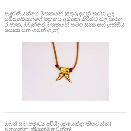
ආදරණීයන්ගේ මතකයන් (අතුරුදහන් කරන ලද
සමීපතමයන්ගේ මතකය අමතක කිරීමට බල කරන
රාජ්‍යක, ඔවුන්ගේ මතකයන් සමග සත්‍ය සහ යුක්තිය
සොයා යන ගමන් ගැන)
ඔබත් සමාජමාධ්‍ය පරිශීලකයෙක්ද? කියවන්න!
දැනගන්න! ක්‍රියාත්මකවන්න!