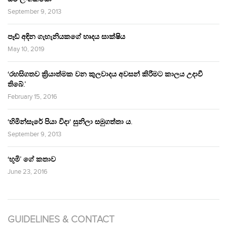
September 9, 2013
පෑඩ් අඳින ගැහැනියකගේ හෘදය සාක්ෂිය
May 10, 2019
‘රහසිගතව ක්‍රියාත්මක වන කුලවාදය අවසන් කිරීමට කාලය උදාවී
තිබේ.’
February 15, 2016
‘හිමින්සැරේ පියා විදා‘ සුනිලා සමුගත්තා ය.
September 9, 2013
‘භූමි’ ගේ කතාව
June 23, 2016
GUIDELINES & CONTACT