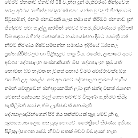
මෙරට ජනතාව ජනවාරි 08 වැනිදා දුන් මැතිවරණ තීන්දුවෙහි
සරල අර්ථය ‘මහින්ද තවදුරටත් එපා‘ යන්න වුවද ඒ තීන්දුවටම
පිටුපාමින්, එනම් ජනාධිපති ලෙස තමා පත් කිරීමට ජනතාව දුන්
තීන්දුවම පවා හෑල්ලු කරමින් මෙවර මහමැතිවරණයට ඉදිරිපත්
වීම සඳහා මහින්ද රාජපක්ෂට නාමයෝජනා දීමට මෛත්‍රී ගත්
නිවට තීරණය ශිෂ්ටසම්පන්න සමාජය ඉදිරියේ බරපතල
ප්‍රශ්නකිරීම්වලට හා පිළිකුළට පාත්‍ර විය. එසේම, ලංකාවේ අපට
අවශ්‍ය ‘දේශපාලන සංස්කෘතියක්‘ මිස ‘දේශපාලන ක්‍රමයක්‘
නොවන බව නැවත නැවතත් සනාථ වීමට අවස්ථාවක්ද ඔහු
එමගින් උදා කළේය. මේ අප රටේ දේශපාලන ක්‍රමයේ හැටිය.
තමන් වෙනුවෙන් ඡන්දදායකයින් ලබා දුන් ඡන්ද ටිකත් රැගෙන
වෙනත් පක්ෂයක මුදල් ගෙන තමාවම විකුණා ගැනීමට කිසිදු
පැකිළීමක් හෝ ආත්ම ලැජ්ජාවක් නොමැති
දේශපාලඥයින්ගෙන් පිරී ගිය තත්ත්වයක් තුළ මෙවැනි දෑ
පුදුමසහගත ලෙස ගත යුතු නොවේ. මෛත්‍රීගේ තීරණය අතිශය
පිළිකුල්සහගත සේම නිවට එකක් බවට විවාදයක් නැත.