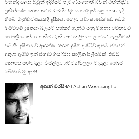
මහින්ද ලෙස ඔවුන් ඉදිරියට පැමිණියහොත් ඔවුන් මහින්දවද
ප්‍රතික්ෂේප කරන තරමට මහින්දවාදය ඔවුන් තුළට කා වැදී
තිබේ. මැතිවරණයකදී දූෂිතයා ගෙදර යවා සාපේක්ෂව අවම
මට්ටමේ දූෂිතයා බලයට පත්කර ගැනීම යනු මහින්ද වෙනුවට
මෛත්‍රී ගෙන්වා ගැනීම වැනි තාවකාලික පැලැස්තර ඇලවීමක්
පමණි. දූෂිතයාව ආරක්ෂා කරන දූෂිත දෘෂ්ටිවාද සමාජයෙන්
අතුගා දැමීම ඉන් එහාට ගිය දීර්ඝ කාලීන පිළියමකි. එවිට,
අනාගත මහින්දලා, විමල්ලා, ගම්මන්පිලලා, වාසුලා ඉබේම
ගබ්සා වනු ඇත!
අශාන් වීරසිංහ
| Ashan Weerasinghe