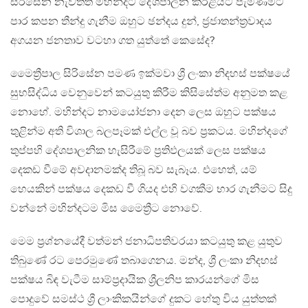
සිරිසේන නැවතත් මහින්දට දේශපාලන කරළියට පැමිණීමට
පාර කපන තීන්දු ගැනීම ඔහුට ඡන්දය දුන්, ජ්‍රජාතන්ත්‍රවාදය
අගයන ජනතාව වටහා ගත යුත්තේ කෙසේද?
මෛත්‍රීපාල සිරිසේන පමණ ඉක්මවා ශ්‍රී ලංකා නිදහස් පක්ෂයේ
සුභසිද්ධිය වෙනුවෙන් කටයුතු කිරීම කිසිසේත්ම අනුමත කළ
නොහේ. මහින්දට නාමයෝජනා දෙන ලෙස ඔහුට පක්ෂය
තුළින්ම අති විශාල බලපෑමක් එල්ල වූ බව ප්‍රකටය. මහින්දගේ
තුප්පහි දේශපාලනික හැසිරීමේ ප්‍රතිඵලයක් ලෙස පක්ෂය
දෙකඩ වීමේ අවදානමක්ද තිබූ බව සැබෑය. එහෙත්, යම්
හෙයකින් පක්ෂය දෙකඩ වී ගියද එහි වගකීම භාර ගැනීමට සිදු
වන්නේ මහින්දටම මිස මෛත්‍රීට නොවේ.
මෙම ප්‍රශ්නයේදී වත්මන් ජනාධිපතිවරයා කටයුතු කළ යුතුව
තිබුණේ රට පෙරමුණේ තබාගෙනය. මන්ද, ශ්‍රී ලංකා නිදහස්
පක්ෂය බිඳ වැටීම සාම්ප්‍රදායික ශ්‍රීලනිප කාරයන්ගේ මිස
පොදුවේ සමස්ථ ශ්‍රී ලාංකිකයින්ගේ දුකට හේතු විය යුත්තක්