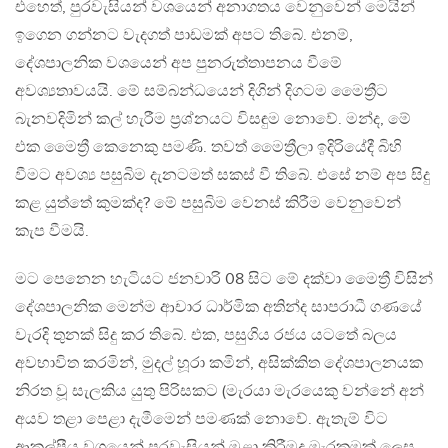
එහෙත්, පුරවැසියන් වශයෙන් අනාගතය වෙනුවෙන් මෙයින්
ඉගෙන ගන්නට වැදගත් පාඩමක් අපට තිබේ. එනම්,
දේශපාලනික වශයෙන් අප පුනරුත්තාපනය වීමේ
අවශ්‍යතාවයයි. මේ සම්බන්ධයෙන් දිගින් දිගටම මෛත්‍රීට
බැනවදිමින් කල් හැරීම ප්‍රශ්නයට විසඳුම නොවේ. මන්ද, මේ
එක මෛත්‍රී කෙනෙකු පමණි. තවත් මෛත්‍රීලා ඉදිරියේදී බිහි
වීමට අවශ්‍ය පසුබිම දැනටමත් සකස් වී තිබේ. එසේ නම් අප සිදු
කළ යුත්තේ කුමක්ද? මේ පසුබිම වෙනස් කිරීම වෙනුවෙන්
කැප වීමයි.
මට පෙනෙන හැටියට ජනවාරි 08 සිට මේ දක්වා මෛත්‍රී විසින්
දේශපාලනික මෙන්ම ආචාර ධාර්මික අතින්ද සාපරාධී ගණයේ
වැරදි තුනක් සිදු කර තිබේ. එක, පසුගිය රජය යටතේ බලය
අවභාවිත කරමින්, මුදල් හූරා කමින්, අසික්කිත දේශපාලනයක
නිරත වූ සැලකිය යුතු පිරිසකට (මැරයා මැරයෙකු වන්නේ අන්
අයව තළා පෙළා දැමීමෙන් පමණක් නොවේ. ඇතැම් විට
ආකල්පීය වශයෙන් පුරවැසියන් මුළා කිරීමද මැරකමක් ලෙස