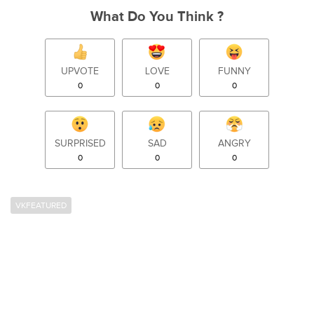
What Do You Think ?
UPVOTE
LOVE
FUNNY
0
0
0
SURPRISED
SAD
ANGRY
0
0
0
VKFEATURED