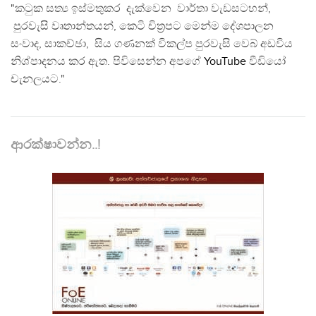
"කටුක සත්‍ය ඉස්මතුකර දැක්වෙන වාර්තා වැඩසටහන්,
පුරවැසි වෘතාන්තයන්, කෙටි චිත්‍රපට මෙන්ම දේශපාලන
සංවාද, සාකච්ඡා, සිය ගණනක් විකල්ප පුරවැසි වෙබ් අඩවිය
නිශ්පාදනය කර ඇත. පිවිසෙන්න අපගේ
YouTube
වීඩියෝ
චැනලයට."
ආරක්ෂාවන්න..!