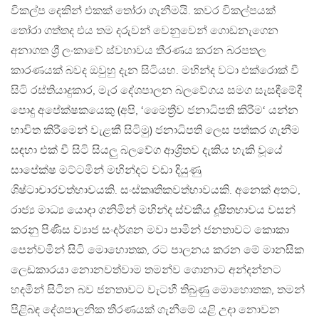
විකල්ප දෙකින් එකක් තෝරා ගැනීමයි. කවර විකල්පයක්
තෝරා ගත්තද එය තම දරුවන් වෙනුවෙන් ගොඩනැගෙන
අනාගත ශ්‍රී ලංකාවේ ස්වභාවය තීරණය කරන බරපතල
කාරණයක් බවද ඔවුහු දැන සිටියහ. මහින්ද වටා එක්රොක් වී
සිටි රස්තියාදුකාර, මැර දේශපාලන බලවේගය සමග සැසඳීමේදී
පොදු අපේක්ෂකයෙකු (අපි, ‘මෛත්‍රීව ජනාධිපති කිරීම‘ යන්න
භාවිත කිරීමෙන් වැළකී සිටිමු) ජනාධිපති ලෙස පත්කර ගැනීම
සඳහා එක් වී සිටි සියලු බලවේග ආශ්‍රිතව දැකිය හැකි වූයේ
සාපේක්ෂ මට්ටමින් මහින්දට වඩා දියුණු
ශිෂ්ටාචාරවත්භාවයකි. සංස්කෘතිකවත්භාවයකි. අනෙක් අතට,
රාජ්‍ය මාධ්‍ය යොදා ගනිමින් මහින්ද ස්වකීය දූෂිතභාවය වසන්
කරනු පිණිස ව්‍යාජ සංදර්ශන මවා පාමින් ජනතාවට කොකා
පෙන්වමින් සිටි මොහොතක, රට පාලනය කරන මේ මානසික
ලෙඩකාරයා නොනවත්වාම තමන්ව ගොනාට අන්දන්නට
හදමින් සිටින බව ජනතාවට වැටහී තිබුණු මොහොතක, තමන්
පිළිබඳ දේශපාලනික තීරණයක් ගැනීමේ යළි උදා නොවන