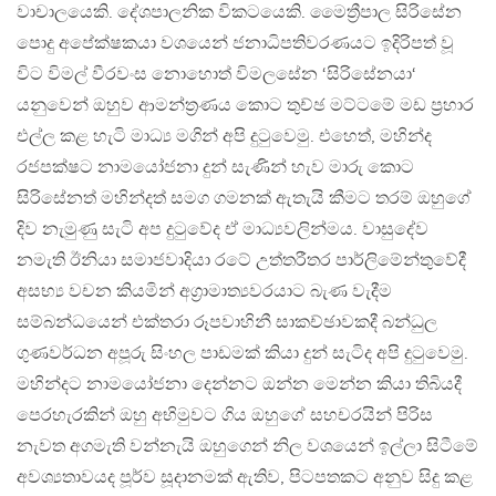
වාචාලයෙකි. දේශපාලනික විකටයෙකි. මෛත්‍රීපාල සිරිසේන
පොදු අපේක්ෂකයා වශයෙන් ජනාධිපතිවරණයට ඉදිරිපත් වූ
විට විමල් වීරවංස නොහොත් විමලසේන ‘සිරිසේනයා‘
යනුවෙන් ඔහුව ආමන්ත්‍රණය කොට තුච්ඡ මට්ටමේ මඩ ප්‍රහාර
එල්ල කළ හැටි මාධ්‍ය මගින් අපි දුටුවෙමු. එහෙත්, මහින්ද
රජපක්ෂට නාමයෝජනා දුන් සැණින් හැව මාරු කොට
සිරිසේනත් මහින්දත් සමග ගමනක් ඇතැයි කීමට තරම් ඔහුගේ
දිව නැමුණු සැටි අප දුටුවේද ඒ මාධ්‍යවලින්මය. වාසුදේව
නමැති ඊනියා සමාජවාදියා රටේ උත්තරීතර පාර්ලිමේන්තුවේදී
අසභ්‍ය වචන කියමින් අග්‍රාමාත්‍යවරයාට බැණ වැදීම
සම්බන්ධයෙන් එක්තරා රූපවාහිනී සාකච්ඡාවකදී බන්ධුල
ගුණවර්ධන අපූරු සිංහල පාඩමක් කියා දුන් සැටිද අපි දුටුවෙමු.
මහින්දට නාමයෝජනා දෙන්නට ඔන්න මෙන්න කියා තිබියදී
පෙරහැරකින් ඔහු අභිමුවට ගිය ඔහුගේ සහචරයින් පිරිස
නැවත අගමැති වන්නැයි ඔහුගෙන් නිල වශයෙන් ඉල්ලා සිටීමේ
අවශ්‍යතාවයද පූර්ව සූදානමක් ඇතිව, පිටපතකට අනුව සිදු කළ