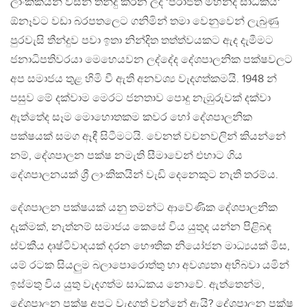
ලාංකිකයන් විසින් තීන්දු කරන ලද ‘පරාජිත මහින්ද සාධකය‘
ඕනෑවට වඩා බරපතලෙට ගනිමින් තමා වෙනුවෙන් ලැබුණු
පුරවැසි තීන්දුව පවා ඉතා නින්දිත තත්ත්වයකට ඇද දැමීමට
ජනාධිපතිවරයා මෙහෙයවන ලද්දේද දේශපාලනික පක්ෂවලට
අප සමාජය තුළ හිමි වී ඇති අනවශ්‍ය වැදගත්කමයි. 1948 න්
පසුව මේ දක්වාම මෙරට ජනතාව පොදු නැඹුරුවක් දක්වා
ඇත්තේද සෑම මොහොතකම කවර හෝ දේශපාලනික
පක්ෂයක් සමග ඈඳී සිටීමටයි. වෙනත් වචනවලින් කියන්නේ
නම්, දේශපාලන පක්ෂ නමැති සීමාවෙන් එහාට ගිය
දේශපාලනයක් ශ්‍රී ලාංකිකයින් වැඩි දෙනෙකුට නැති තරම්ය.
දේශපාලන පක්ෂයක් යනු තමන්ට ආවේණික දේශපාලනික
දැක්මක්, නැත්නම් සමාජය කෙසේ විය යුතුද යන්න පිළිබඳ
ස්වකීය දෘෂ්ටිවාදයක් දරන භෞතික නියෝජන මාධ්‍යයක් මිස,
යම් රටක සියලුම බලාපොරොත්තු හා අවශ්‍යතා අභිබවා යමින්
ඉස්මතු විය යුතු වැදගත්ම සාධකය නොවේ. ඇත්තෙන්ම,
දේශපාලන පක්ෂ අපට වැදගත් වන්නේ ඇයි? දේශපාලන පක්ෂ