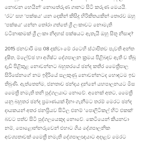
නොවන හෙයින්‘ නොතේරුණ ගානට සිටි කරුණ මෙයයි.
‘රට‘ සහ ‘පක්ෂය‘ යන දෙකින් කිසිදු හිරිකිතයකින් තොරව ඔහු
‘පක්ෂය‘ යන්න තෝරා ගත්තේ ශ්‍රී ලංකාවට නොමැති
වටිනාකමක් ශ්‍රී ලංකා නිදහස් පක්ෂයට ඇතැයි ඔහු සිතූ නිසාද?
2015 ජනවාරි මස 08 දක්වා මේ රටෙහි ස්ථාපිතව පැවති අන්ත
දූෂිත, ම්ලේච්ඡ හා අශිෂ්ට දේශපාලන ක්‍රමය පිළිබඳව ඇති ව තිබූ
දැඩි පිළිකුළ නොවන්නට බහුතරයේ ඡන්ද කතිර මෛත්‍රීපාල
සිරිසේනගේ නම ඉදිරියේ සලකුණු නොවන්නටද හොඳටම ඉඩ
තිබුණි. ඇත්තෙන්ම, ජනතාව ඡන්දය දුන්නේ යහපාලනයට මිස
මෛත්‍රී නමැති තනි පුද්ගලයාට නොවේ. අනෙක් අතට, මෛත්‍රී
යනු බහුතර ඡන්ද ප්‍රමාණයක් දිනා ගැනීමට තරම් මෙරට ඡන්ද
දායකයන් අතර ජනප්‍රියව සිටිල එනම් ‘පොලිටිකල් හිට් එකක්‘
බවට පත්ව සිටි පුද්ගලයෙකුද නොවේ. කෙටියෙන් කියනවා
නම්, පොළොන්නරුවෙන් එහාට ගිය දේශපාලනික
අවශ්‍යතාවක් මෛත්‍රී නමැති දේශපාලඥයාට අදාළව මෙරට