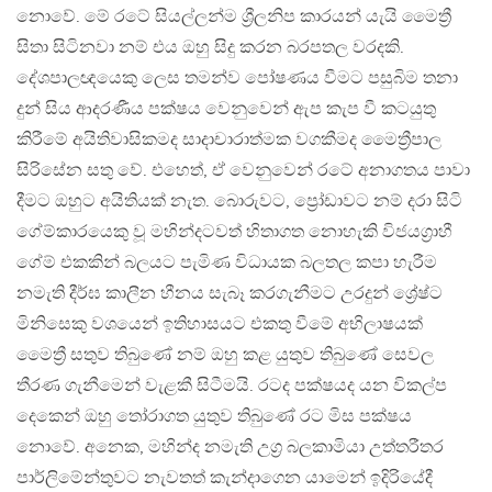
නොවේ. මේ රටේ සියල්ලන්ම ශ්‍රීලනිප කාරයන් යැයි මෛත්‍රී
සිතා සිටිනවා නම් එය ඔහු සිදු කරන බරපතල වරදකි.
දේශපාලඥයෙකු ලෙස තමන්ව පෝෂණය වීමට පසුබිම තනා
දුන් සිය ආදරණීය පක්ෂය වෙනුවෙන් ඇප කැප වී කටයුතු
කිරීමේ අයිතිවාසිකමද සාදාචාරාත්මක වගකීමද මෛත්‍රීපාල
සිරිසේන සතු වේ. එහෙත්, ඒ වෙනුවෙන් රටේ අනාගතය පාවා
දීමට ඔහුට අයිතියක් නැත. බොරුවට, ප්‍රෝඩාවට නම් දරා සිටි
ගේම්කාරයෙකු වූ මහින්දටවත් හිතාගත නොහැකි විජයග්‍රාහී
ගේම් එකකින් බලයට පැමිණ විධායක බලතල කපා හැරීම
නමැති දීර්ඝ කාලීන හීනය සැබෑ කරගැනීමට උරදුන් ශ්‍රේෂ්ට
මිනිසෙකු වශයෙන් ඉතිහාසයට එකතු වීමේ අභිලාෂයක්
මෛත්‍රී සතුව තිබුණේ නම් ඔහු කළ යුතුව තිබුණේ සෙවල
තීරණ ගැනීමෙන් වැළකී සිටීමයි. රටද පක්ෂයද යන විකල්ප
දෙකෙන් ඔහු තෝරාගත යුතුව තිබුණේ රට මිස පක්ෂය
නොවේ. අනෙක, මහින්ද නමැති උග්‍ර බලකාමියා උත්තරීතර
පාර්ලිමේන්තුවට නැවතත් කැන්දාගෙන යාමෙන් ඉදිරියේදී