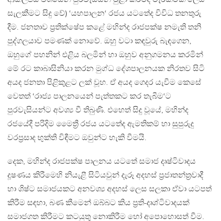
සැලකීමට සිදු වේ) ‘යහපාලන‘ රජය යටතේද විවිධ තනතුරු
දීම. ජනතාව ප්‍රතික්ෂේප කළේ මහින්ද රාජපක්ෂ නමැති තනි
පුද්ගලයාව පමණක් නොවේ. ඔහු වටා කඳවුරු බැඳගෙන,
ඔහුගේ පහනින් එළිය බලමින් හා ඔහුව අනුගමනය කරමින්
මේ රට කාබාසිනියා කරන මුග්ධ දේශපාලනයක නිරතව සිටි
අයද ජනතා පිළිකුළට ලක් වූහ. ඒ අයද ගෙදර යැවීම කෙසේ
වෙතත් ‘රාජ්‍ය පාලනයෙන් පැත්තකට කර තැබීම‘ට
පුරවැසියන්ට අවශ්‍ය වී තිබුණි. එහෙත් සිදු වූයේ, මහින්ද
රජයේදී පරිදිම මෛත්‍රී රජය යටතේද ඇමතිකම් හා සුපුරුදු
වරප්‍රසාද භුක්ති විඳීමට ඔවුන්ට හැකි වීමයි.
දෙක, මහින්ද රාජපක්ෂ පාලනය යටතේ සමාජ දෘෂ්ටිවාදය
දූෂණය කිරීමෙහි නියැළී සිටියවුන් දැරූ අදහස් ප්‍රජාතන්ත්‍රවාදී
හා ශිෂ්ට සමාජයකට අනවශ්‍ය අදහස් ලෙස සලකා ඒවා යටපත්
කිරීම සඳහා, බණ කීමෙන් ඔබ්බට කිය ප්‍රති-දෘශ්ටිවාදයක්
සමාජගත කිරීමට කටයුතු නොකිරීම හෝ අපොහොසත් වීම.