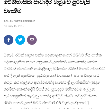
ඓතිහාසික පාවාදීම හමුවේ පුරවැසි
වගකීම
ASHAN WEERASINGHE
on
July 16, 2015
ඕනෑම රටක් සඳහා පක්ෂ දේශපාලනයෙන් ඔබ්බට ගිය ජාතික
දේශපාලනික න්‍යාය පත්‍රයක වැදගත්කම කොතෙක්ද යන්න
වත්මන් ජනාධිපති මෛත්‍රීපාල සිරිසේන විසින් මනාව අවබෝධ
කර දී ඇති පසුබිමක, පුරවැසියන් වශයෙන්, සිය සවිඥානයට
තට්ටු කර බැලීමට අවස්ථාවක්ද සමස්ථ ශ්‍රී ලාංකිකයින් (අඩුම
තරමින් කොන්දේසි විරහිතව පුරුද්දට මහින්දවම ඉල්ලන
ආධානග්‍රාහීන් හැරුණු කොට) අභිමුව තිබේ. තවදුරටත් අප
රටට නොවැදගත් බවට ජනවාරි 08 වැනි දා බහුතර ශ්‍රී