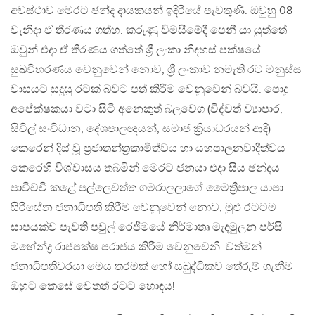
අවස්ථාව මෙරට ඡන්ද දායකයන් ඉදිරියේ පැවතුණි. ඔවුහු 08
වැනිදා ඒ තීරණය ගත්හ. කරුණු විමසීමේදී පෙනී යා යුත්තේ
ඔවුන් එදා ඒ තීරණය ගත්තේ ශ්‍රී ලංකා නිදහස් පක්ෂයේ
සුඛවිහරණය වෙනුවෙන් නොව, ශ්‍රී ලංකාව නමැති රට මනුස්ස
වාසයට සුදුසු රටක් බවට පත් කිරීම වෙනුවෙන් බවයි. පොදු
අපේක්ෂකයා වටා සිටි අනෙකුත් බලවේග (විද්වත් ව්‍යාපාර,
සිවිල් සංවිධාන, දේශපාලඥයන්, සමාජ ක්‍රියාධරයන් ආදී)
කෙරෙන් දිස් වූ ප්‍රජාතන්ත්‍රකාමීත්වය හා යහපාලනවාදීත්වය
කෙරෙහි විශ්වාසය තබමින් මෙරට ජනයා එදා සිය ඡන්දය
පාවිච්චි කළේ පල්ලෙවත්ත ගමරාලලාගේ මෛත්‍රීපාල යාපා
සිරිසේන ජනාධිපති කිරීම වෙනුවෙන් නොව, මුළු රටටම
සාපයක්ව පැවති පවුල් රෙජීමයේ නිර්මාතෘ මැදමුලන පර්සි
මහේන්ද්‍ර රාජපක්ෂ පරාජය කිරීම වෙනුවෙනි. වත්මන්
ජනාධිපතිවරයා මෙය තරමක් හෝ සබුද්ධිකව තේරුම් ගැනීම
ඔහුට කෙසේ වෙතත් රටට හොඳය!