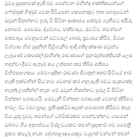
වුවද සූදානමක් ඇති බව පෙන්වන මහින්ද භක්තිකයන්ගේ
ෆේස්බුක් ගිණුම් වෙත පිවිසෙන කෙනෙකුට ඉතා පහසුවෙන්
ඔවුන් සිතන්නට හුරු වී සිටින ආකාරය තේරුම් ගැනීමට අසීරු
නොවේ. වෛරය, ද්වේශය, ජාතිවාදය, රැවටීම, තමන්ගේ
මතවාදය වෙනුවෙන් පට්ටපල් බොරු ප්‍රචාරය කිරීම, මිථ්‍යා
විශ්වාස හිස් මුදුනින් පිළිගැනීම ආදී ගතිලක්ෂණ ඔවුන්ට
ලැබුණේ කෙසේද? (මහින්ද රාවණාගේ පුනරුත්පත්තියක් ලෙස
හඳුන්වා දීමට ඇතැම් අය උත්සාහ කර තිබීම අතිශය
විහිළුසහගතය. මේවා දකින රාවණා ජීවතුන් අතර සිටියේ නම්
හැකි ඉක්මනින් සිය නම වෙනස් කර ගනු ඇති බවට සැකයක්ද
නැත!) උපතින්ද? නැත. මේ ඔවුන් හිතන්නට පුරුදු වී සිටින
චින්තන පරාසයයි. මෙවැනි චින්තන පරාසයක් වෙනස් කිරීමට
නම්ල ඊට වඩා ප්‍රබල ප්‍රති-දෘෂ්ටිවාදයක් සමාජගත කිරීමට කැප
විය යුතු වුවද, තමන්ගේ ධර්මිෂ්ඨකම පෙන්වන්නට යාමෙන්
ඔබ්බට ගිය අදහස්මය විප්ලවයකට තමන් සූදානම් බව මෛත්‍රී
ප්‍රකට කළේද නැත. දේශපාලඥයෙකුට වැදගත් වන්නේ තමන්