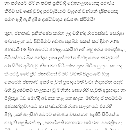
හා තරගයට සිටින තවත් ප්‍රතිවාදී දේශපාලඥයෙකු පරාජය
කිරීම පමණක් වුවද පුරවැසියාට වැදගත් වන්නේ දූෂිතයෙකු
සමග ඈඳී ඇති දූෂිත දෘෂ්ටිවාදය අඩපණ කිරීමයි!
තුන, ජනතාව ප්‍රතික්ෂේප කරන ලද මහින්ද රාජපක්ෂට පෙරළා
දේශපාලනයට පිවිසීමට අවශ්‍ය පසුබිම සකස් කර දීමග 2015
ජනවාරි 08 දින මෙරට ඡන්දදායකයින් අති බහුතරය මෛත්‍රීපාල
සිරිසේනට සිය ඡන්දය ලබා දුන්නේ මහින්ද ශාපය තවදුරටත්
දරා සිටීම අසීරු වූ නිසා බව සිරිසේන දැන සිටිය යුතුය. ඉහතද
කී පරිදි, මෛත්‍රීට ජනාධිපති වීමට වඩාත් බලපෑවේ ඔහු
කෙරෙහි ජනතාව අතර පැවති ප්‍රසාදයටත් වඩා නිදහසින් පසුව
බිහි වූ දුෂ්ටතම පාලකයා වූ මහින්ද කෙරෙහි පැවති අප්‍රසාදය හා
පිළිකුළ බව මෙහිදී අමතක කළ නොහැක. මහින්ද ඒ තරමටම
ප්‍රජාතන්ත්‍රවාදයට හා සදාචාරවත් රාජ්‍ය පාලනයට එරෙහි
පිළිලයක් ලෙසින් මෙරට සමාජය වසාගෙන පැතිරී සිටියේය.
එවැනි පසුබිමක් තුළ ජනාධිපති තනතුරට පත් වන මෛත්‍රීපාල