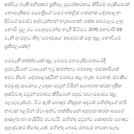
අත්විය හැකි අහිතකර ප්‍රතිඵල පුරෝකථනය කිරීමේ හැකියාවක්
නොමැතිකම මෛත්‍රීගේ වසර හතළිස් ගණනක දේශපාලන
දිවියේ සමස්ථ අස්වැන්නද? නැතහොත්, පක්ෂ පාටවලට ලඝු
නොවී මුලු රට වෙනුවෙන්ම නැගී සිටීමට 2015 ජනවාරි 08
වැනි දා ඔහුට තිබූ ‘පෞරුෂය‘ තවදුරටත් ඔහු තුළ නොවීමේ
ප්‍රතිඵලයක්ද?
මෙවැනි තත්ත්වයක් තුළ මෙවර මහමැතිවරණයේදී
පුරවැසියන් වශයෙන් ඉටු කරන්නට බරපතල රාජකාරියක්
අපට තිබේ. දේශපාලඥයින් පරාජය කළ හැක. එහෙත්, ස්වකීය
අරමුණු සාධනය උදෙසා ඔවුන් විසින් සමාජගත කරන දූෂිත
දෘෂ්ටිවාද ඔවුන් පරාජය කිරීමෙන් පසුව පවා සමාජය තුළ
බලපැවැත්වේ. මීට ඇති හොඳම නිදසුන අදටත් මහින්දගේ නරි
නාටක බලමින් ඒවා අන්ධ භක්තියෙන් අනුමත කරන අයගේ
ආකල්ප හා හැසිරීම් රටාවයි. මහින්ද ඔවුන්ව කොතරම් හොඳට
පුහුණු කර තිබේද යත්, මහින්ද බොරු රඟපෑම් නවතා සැබෑ