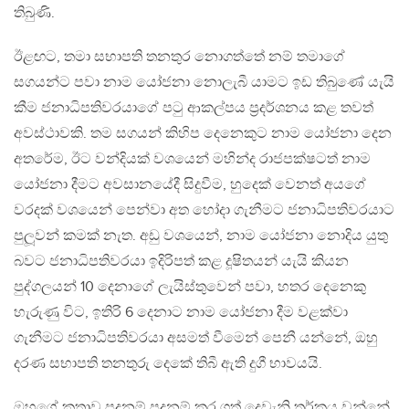
තිබුණි.
ඊළඟට, තමා සභාපති තනතුර නොගත්තේ නම් තමාගේ
සගයන්ට පවා නාම යෝජනා නොලැබී යාමට ඉඩ තිබුණේ යැයි
කීම ජනාධිපතිවරයාගේ පටු ආකල්පය ප‍්‍රදර්ශනය කළ තවත්
අවස්ථාවකි. තම සගයන් කිහිප දෙනෙකුට නාම යෝජනා දෙන
අතරේම, ඊට වන්දියක් වශයෙන් මහින්ද රාජපක්ෂටත් නාම
යෝජනා දීමට අවසානයේදී සිදුවීම, හුදෙක් වෙනත් අයගේ
වරදක් වශයෙන් පෙන්වා අත හෝදා ගැනීමට ජනාධිපතිවරයාට
පුලූවන් කමක් නැත. අඩු වශයෙන්, නාම යෝජනා නොදිය යුතු
බවට ජනාධිපතිවරයා ඉදිරිපත් කළ දූෂිතයන් යැයි කියන
පුද්ගලයන් 10 දෙනාගේ ලැයිස්තුවෙන් පවා, හතර දෙනෙකු
හැරුණු විට, ඉතිරි 6 දෙනාට නාම යෝජනා දීම වළක්වා
ගැනීමට ජනාධිපතිවරයා අසමත් වීමෙන් පෙනී යන්නේ, ඔහු
දරණ සභාපති තනතුරු දෙකේ තිබී ඇති දුගී භාවයයි.
ඔහුගේ කතාව පදනම් පදනම් කර ගත් දෙවැනි තර්කය වන්නේ,