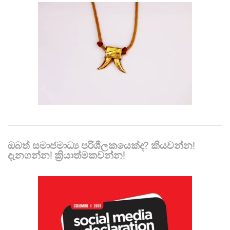
ඔබත් සමාජමාධ්‍ය පරිශීලකයෙක්ද? කියවන්න!
දැනගන්න! ක්‍රියාත්මකවන්න!