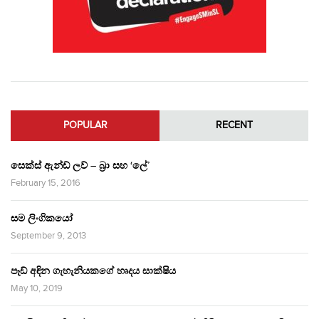
POPULAR
RECENT
සෙක්ස් ඇන්ඩ් ලව් – බ්‍රා සහ ‘ලේ’
February 15, 2016
සම ලිංගිකයෝ
September 9, 2013
පෑඩ් අඳින ගැහැනියකගේ හෘදය සාක්ෂිය
May 10, 2019