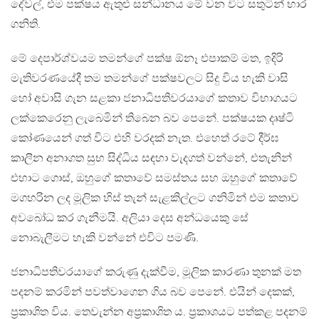
දේවල්, එම පක්ෂය ඇතුළු සන්ධානය මේ වන විට සතුටින් භාර
ගනිති.
මේ දෙපාර්ශ්වයම තමන්ගේ පක්ෂ ඕනෑ එපාකම් මත, ඉදිරි
මැතිවරණයේදී තම තමන්ගේ පක්ෂවලට සිදු විය හැකි වාසි
හෝ අවාසි ගැන සළකා ජනාධිපතිවරයාගේ කතාව විභාගයට
ලක්කෙරෙනු ලැබෙමින් තිබෙන බව පෙනේ. පක්ෂයක දෘෂ්ටි
කෝණයෙන් ගත් විට එහි වරදක් නැත. එහෙත් රටේ දීර්ඝ
කාලීන අනාගත සුභ සිද්ධිය සඳහා වැදගත් වන්නේ, එතැනින්
එහාට ගොස්, ඔහුගේ කතාවේ සමස්තය සහ ඔහුගේ කතාවේ
මගහරින ලද මූලික හිස් තැන් සැළකිල්ලට ගනිමින් එම කතාව
අවබෝධ කර ගැනීමයි. අලියා දෙස අන්ධයෙකු සේ
නොබැලීමට හැකි වන්නේ එවිට පමණි.
ජනාධිපතිවරයාගේ කරුණු දැක්වීම, මූලික කාරණා තුනක් මත
පදනම් කරමින් පවත්වාගෙන ගිය බව පෙනේ. එයින් දෙකක්,
ප‍්‍රකාශිත විය. තෙවැන්න අප‍්‍රකාශිත ය. ප‍්‍රකාශයට පත්කළ පදනම්