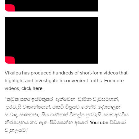
Vikalpa has produced hundreds of short-form videos that
highlight and investigate inconvenient truths. For more
videos,
click here
.
"කටුක සත්‍ය ඉස්මතුකර දැක්වෙන වාර්තා වැඩසටහන්,
පුරවැසි වෘතාන්තයන්, කෙටි චිත්‍රපට මෙන්ම දේශපාලන
සංවාද, සාකච්ඡා, සිය ගණනක් විකල්ප පුරවැසි වෙබ් අඩවිය
නිශ්පාදනය කර ඇත. පිවිසෙන්න අපගේ
YouTube
වීඩියෝ
චැනලයට."