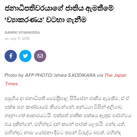
ජනාධිපතිවරයාගේ ජාතිය ඇමතීමේ
‘ව්‍යාකරණය’ වටහා ගැනීම
GAMINI VIYANGODA
on
July 17, 2015
Photo by
AFP PHOTO/ Ishara S.KODIKARA via
The Japan
Times
පසුගිය දා ජනාධිපති මෛත‍්‍රිපාල සිරිසේන ජාතිය ඇමතීම, ඒ ඒ
පක්ෂ සහ කණ්ඩායම් කියවන්නේ, අන්ධයා විසින් අලියාව
හඳුනා ගත් ආකාරයටයි. එක්සත් ජාතික පක්ෂය ඇතුළු පාර්ශ්වය
එය දකින්නේ, මහින්දට දුන් කනේ පාරක් ලෙසයි. මන්ද යත්,
මහින්දට නාම යෝජනා දීමට තමන් විරුද්ධ බවත්, මහින්ද