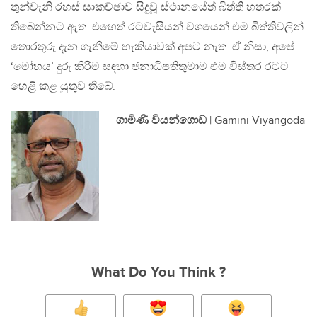
තුන්වැනි රහස් සාකච්ඡාව සිදුවූ ස්ථානයේත් බිත්ති හතරක්
තිබෙන්නට ඇත. එහෙත් රටවැසියන් වශයෙන් එම බිත්තිවලින්
තොරතුරු දැන ගැනීමේ හැකියාවක් අපට නැත. ඒ නිසා, අපේ
‘මෝහය’ දුරු කිරීම සඳහා ජනාධිපතිතුමාම එම විස්තර රටට
හෙළි කළ යුතුව තිබේ.
ගාමිණී වියන්ගොඩ
| Gamini Viyangoda
What Do You Think ?