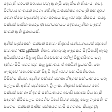
දෙවැනි වරටත් පරාජය වනු ඇතැයි ඔහු කීමත් නිසා ය. තවද,
විශ්වාස භංගයක් හරහා මහින්ද රාජපක්ෂව අගමැති තනතුරට
ගෙන ඒමේ වෑයමක්ද තමා පරාජය කළ බව ඔහු කීවේය. එයද,
එක්සත් ජාතික පෙරමුණු සන්ධානයට දේශපාලනික වැදගත්
කමක් ඇති ප‍්‍රකාශයකි.
අනිත් පැත්තෙන්, එක්සත් ජනතා නිදහස් සන්ධානයටත් ඔහුගේ
කතාවේ ‘
ගත යුත්තක්
’ තිබේ. මහබැංකු බැදුම්කර සිද්ධියේදී බැංකු
අධිපතිවරයා පිළිබඳ සිය විවේචනය රනිල් වික‍්‍රමසිංහට ඔහු
දන්වා සිටි බවට ඔහු කළ ප‍්‍රකාශය, ඒ අතරින් ප‍්‍රධානයි. මහ
බැංකුවේ ‘හොරකමක්’ සිදු වී ඇති බවට ජනාධිපතිවරයා
විසින්ම කියවා ගැනීම එක්සත් ජනතා නිදහස් සන්ධානයට මරු
පල්ලමකි. අනිත් පැත්තෙන්, ශ‍්‍රී ලංකා නිදහස් පක්ෂයට හෝ
එක්සත් ජනතා නිදහස් සන්ධානයට අවාසි සහගත විය හැකි
සඳහන් කිරීම්වලට එරෙහිව ඊයේ සිටම ඔවුහූ පෙළ ගැසෙති. ඒ
සමගම, එක්සත් ජාතික පක්ෂයට වාසි සහගතව කියැවුණු