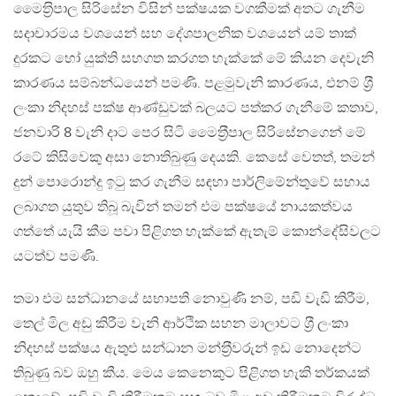
මෛත‍්‍රිපාල සිරිසේන විසින් පක්ෂයක වගකීමක් අතට ගැනීම
සදාචාරමය වශයෙන් සහ දේශපාලනික වශයෙන් යම් තාක්
දුරකට හෝ යුක්ති සහගත කරගත හැක්කේ මේ කියන දෙවැනි
කාරණය සම්බන්ධයෙන් පමණි. පළමුවැනි කාරණය, එනම් ශ‍්‍රී
ලංකා නිදහස් පක්ෂ ආණ්ඩුවක් බලයට පත්කර ගැනීමේ කතාව,
ජනවාරි 8 වැනි දාට පෙර සිටි මෛත‍්‍රීපාල සිරිසේනගෙන් මේ
රටේ කිසිවෙකු අසා නොතිබුණු දෙයකි. කෙසේ වෙතත්, තමන්
දුන් පොරොන්දු ඉටු කර ගැනීම සඳහා පාර්ලිමේන්තුවේ සහාය
ලබාගත යුතුව තිබූ බැවින් තමන් එම පක්ෂයේ නායකත්වය
ගත්තේ යැයි කීම පවා පිළිගත හැක්කේ ඇතැම් කොන්දේසිවලට
යටත්ව පමණි.
තමා එම සන්ධානයේ සභාපති නොවුණි නම්, පඩි වැඩි කිරීම,
තෙල් මිල අඩු කිරීම වැනි ආර්ථික සහන මාලාවට ශ‍්‍රී ලංකා
නිදහස් පක්ෂය ඇතුළු සන්ධාන මන්ත‍්‍රීවරුන් ඉඩ නොදෙන්ට
තිබුණු බව ඔහු කීය. මෙය කෙනෙකුට පිළිගත හැකි තර්කයක්