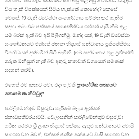
නොවේ. පඩි වැඩි කිරීමකට සහ බඩු මිළ අඩු කිරීමකට විරුද්ධ
විය හැකි විපක්ෂයක් සිටිය හැක්කේ කොහේද? කෙසේ
වෙතත්, 19 වැනි ව්‍යවස්ථා සංශෝධනය සම්මත කර ගැනීම
සඳහා තමා එම පක්ෂයේ සභාපතිත්වය ගත්තේ යැයි කීම තුළ
යම් බරක් ඇති බව අපි පිළිගනිමු. මන්ද යත්, 19 වැනි ව්‍යවස්ථා
සංශෝධනයට එක්සත් ජනතා නිදහස් සන්ධානය ප‍්‍රතිපත්තිමය
විරෝධයක් දක්වමින් සිටි බැවිනි. (එම සන්ධානය තුළ ප‍්‍රතිපත්ති
ගරුක මිනිසුන් නැති බව අතුරු කතාවක් වශයෙන් පමණක්
සඳහන් කරමි).
එහෙත් එම කතාව පවා, එදා පැවති
ප‍්‍රායෝගික සත්‍යයට
කොපමණ කිට්ටුද?
පාර්ලිමේන්තුව විසුරුවා හැරීමේ බලය ඇත්තේ
ජනාධිපතිවරයාටයි. වේලාසනින් පාර්ලිමේන්තුව විසුරුවා
හරින තරමට ශ‍්‍රී ලංකා නිදහස් පක්ෂය ඇතූළු සන්ධානයට අවාසි
සහගත වන බවත්, එක්සත් ජාතික පක්ෂයට වාසි සහගත වන