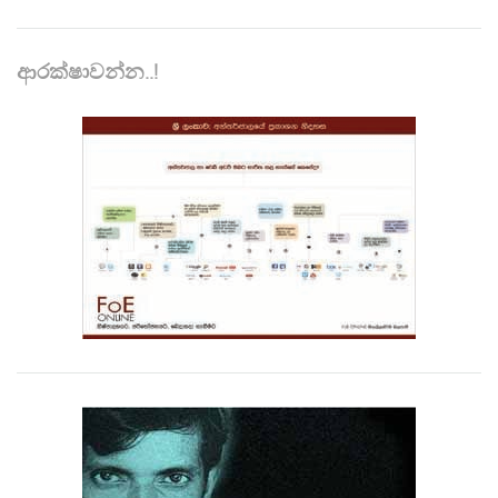
ආරක්ෂාවන්න..!