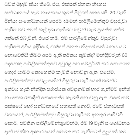
බවත් ඔහුම කියා තිබේ. එය, එක්සත් ජනතා නිදහස්
සන්ධානයේ සෑම නායකයෙකුමත් පිළිගත් සත්‍යයකි. 20 වැනි
ඊනියා සංශෝධනයක් පෙරට දමමින් පාර්ලිමේන්තුව විසුරුවා
හැරීම තව තවත් කල් දමා ගැනීමට ඔවුන් හැම ප‍්‍රයත්නයක්ම
ගත්තේ එබැවිනි. එසේ නම්, එම පාර්ලිමේන්තුව විසුරුවා
හැරීමේ අවිය ඉදිරියේ, එක්සත් ජනතා නිදහස් සන්ධානය යට
නොවෙතියි කීමට අපට ඇති තර්කය කුමක්ද? මන්ත‍්‍රීවරුන් 60
දෙනෙකු පාර්ලිමේන්තුවේ අවුරුදු පහ සම්පුර්ණ කර නොගෙන
ගෙදර යාමට කොහෙත්ම කැමති නොවනු ඇත. එසේම,
පාර්ලිමේන්තුව වේලාසනින් විසුරුවා හැරියොත් තමන්ට
අත්විය හැකි නින්දිත පරාජයක අවදානමක් භාර ගැනීමට අනිත්
නායකකාරකාදීන් කොහෙත්ම කැමති නොවනු ඇත. එසේ නම්,
පක්ෂයේ හෝ සන්ධානයේ සභාපති නොවී, රටේ ජනාධිපති
වශයෙන්, පාර්ලිමේන්තුව විසුරුවා හැරීමේ අනතුර පාවිච්චි
කොට, පවතින පාර්ලිමේන්තුවෙන්ම, එම 19 වැනි සංශෝධනය
දැන් පවතින ආකාරයෙන් සම්මත කර ගැනීමටත් පුලූවන් කම