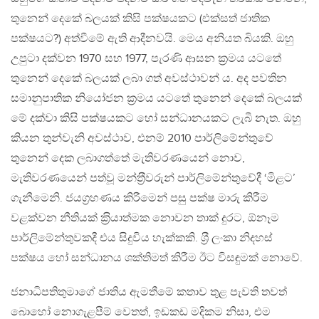
තුනෙන් දෙකේ බලයක් කිසි පක්ෂයකට (එක්සත් ජාතික
පක්ෂයට?) අත්වීමේ ඇති ආදීනවයි. මෙය අනියත බියකි. ඔහු
උපුටා දක්වන 1970 සහ 1977, පැරණි ආසන ක‍්‍රමය යටතේ
තුනෙන් දෙකේ බලයක් ලබා ගත් අවස්ථාවන් ය. අද පවතින
සමානුපාතික නියෝජන ක‍්‍රමය යටතේ තුනෙන් දෙකේ බලයක්
මේ දක්වා කිසි පක්ෂයකට හෝ සන්ධානයකට ලැබී නැත. ඔහු
කියන තුන්වැනි අවස්ථාව, එනම් 2010 පාර්ලිමේන්තුවේ
තුනෙන් දෙක ලබාගත්තේ මැතිවරණයෙන් නොව,
මැතිවරණයෙන් පත්වූ මන්ත‍්‍රීවරුන් පාර්ලිමේන්තුවේදී ‘මිළට’
ගැනීමෙනි. ජයග‍්‍රහණය කිරීමෙන් පසු පක්ෂ මාරු කිරීම
වළක්වන නීතියක් ක‍්‍රියාත්මක නොවන තාක් දුරට, ඕනෑම
පාර්ලිමේන්තුවකදී එය සිදුවිය හැක්කකි. ශ‍්‍රී ලංකා නිදහස්
පක්ෂය හෝ සන්ධානය ශක්තිමත් කිරීම ඊට විසඳුමක් නොවේ.
ජනාධිපතිතුමාගේ ජාතිය ඇමතීමේ කතාව තුළ පැවති තවත්
බොහෝ නොගැළපීම් වෙතත්, ඉඩකඩ මදිකම නිසා, එම