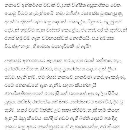
කතාවේ අන්තර්ගත වඩාත් වැදගත් විශ්ෂිත අප‍්‍රකාශිතය වෙත
යොමු වීමට කැමැත්තෙමි. තමා මහින්ද රාජපක්ෂ මුණගැසුණු
අවස්ථා තුනක් ගැන ඔහු සඳහන් කෙළේය. ඊළඟට, පළමු සහ
දෙවැනි හමුවීම ගැන විස්තර කෙළේය. එහෙත්, අර කී තුන්වැනි
රහස් හමුවීම ගැන වචනයක්වත් නොකියයි. එය අමතක
වීමක්ද? නැත, හිතාමතා මගහැරීමකි. ඒ ඇයි?
ලංකාවේ අනාගතයට බලපාන හරය, එම රහස් කතිකාව තුළ
අන්තර්ගත විය හැකි බව, මතු ප‍්‍රයෝජනය සඳහා දැන් ලියා
තබමි. හැකි නම්, එම රහස් කතාවේ සාකච්ඡා කෙරුණු කරුණු,
රටේ ජනතාවගේ දැන ගැනීම සඳහා කියන්නැයි
ජනාධිපතිතුමාගෙන් රටවැසියන් වශයෙන් අප ඉල්ලා සිටිය
යුතුය. මහින්ද රාජපක්ෂගේ නාම යෝජනාවට තමා විරුද්ධ වූ
තරම, හතර වටේ බිත්තිවලට කතා කිරීමට හැකි නම් කියනු
ඇතැයි ඔහු කීවේය. එහිදී ඒ අවට ඇති බිත්ති දෙසට අත දිගු
කොට ඔහු අපට පෙන්නුවේය. ඒ ආකාරයෙන්ම, අර කියන