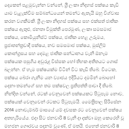
දෙකෙන් පළමුවැන්න වන්නේ, ශ‍්‍රී ලංකා නිදහස් පක්ෂය කැඞී
යාම වැළැක්වීම සම්බන්ධයෙන් තමන්ට ඇතැයි ඔහු විශ්වාස
කරන වගකීමකි. ශ‍්‍රී ලංකා නිදහස් පක්ෂය සහ එක්සත් ජාතික
පක්ෂය ඇතුළු, ජනතා විමුක්ති පෙරමුණ, ලංකා සමසමාජ
පක්ෂය, කොමියුනිස්ට් පක්ෂය, ජාතික හෙළ උරුමය,
ප‍්‍රජාතන්ත‍්‍රවාදී පක්ෂය, නව සමසමාජ පක්ෂය, මුස්ලිම්
කොන්ග‍්‍රසය සහ දෙමළ ජාතික සන්ධානය වැනි ඕනෑම
පක්ෂයක පසුගිය අවුරුදු විස්සක හෝ තිහක අතීතයට ගොස්
බලන්න. ඒ හැම පක්ෂයක්ම විටින් විට කැඞී තිබේ. විටෙක,
පක්ෂය බේරා ගැනීම යන ව්‍යාජය ඉදිරියට දමමින් බොහෝ
දෙනා තමන්ගේ සහ තම පක්ෂවල ප‍්‍රතිපත්ති පාවා දී තිබේ.
නින්දිත වන්නේ, රටක් වෙනුවෙන් පක්ෂයකට පිටුපෑම නොව,
පක්ෂයක් වෙනුවෙන් රටකට පිටුපෑමයි. මෛත‍්‍රිපාල සිරිසේන
2014 නොවැම්බර් මාසයේ යම් දවසක රට වෙනුවෙන් පක්ෂය
අතහැරියේය. එදා සිට ජනවාරි 8 වැනි දා දක්වා ඔහු කෙරෙහි වූ
මහජන ගෞරවය පදනම් වුණේ, ඒ මතයි. එහෙත් ජනවාරි 8