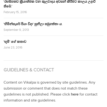
‘රහසිගතව ක්‍රියාත්මක වන කුලවාදය අවසන් කිරීමට කාලය උදාවී
තිබේ.’
February 15, 2016
‘හිමින්සැරේ පියා විදා‘ සුනිලා සමුගත්තා ය.
September 9, 2013
‘භූමි’ ගේ කතාව
June 23, 2016
GUIDELINES & CONTACT
Content on Vikalpa is governed by site guidelines. Any
submission or comment that does not match these
guidelines is not published. Please click
here
for contact
information and site guidelines.