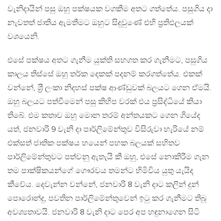
වැනිදායින් පසු ඔහු පක්ෂයක වගකීම අතට ගත්තේය. පසුගිය දා
නැවතත් ජාතිය ඇමතීමට ඔහුට සිදුවුණේ එහි ප‍්‍රතිඵලයක්
වශයෙනි.
එසේ පක්ෂය අතට ගැනීම යුක්ති සහගත කර ගැනීමට, පසුගිය
කාලය තිස්සේ ඔහු තර්ක දෙකක් පදනම් කරගත්තේය. එකක්
වන්නේ, ශ‍්‍රී ලංකා නිදහස් පක්ෂ ආණ්ඩුවක් බලයට ගෙන ඒමයි.
ඔහු බලයට පත්වීමෙන් පසු කිහිප වරක් එය ප‍්‍රසිද්ධියේ කියා
තිබේ. එම කතාව ඔහු මොන තරම් අන්තයකට ගෙන ගියේද
යත්, ජනවාරි 9 වැනි දා පාර්ලිමේන්තුව විසිරුවා හැරියේ නම්
එක්සත් ජාතික පක්ෂය හයෙන් පහක බලයක් සහිතව
පාර්ලිමේන්තුවට පත්වනු ඇතැයි කී ඔහු, එසේ නොකිරීම ගැන
තම පාක්ෂිකයන්ගේ ගෞරවය තමන්ට හිමිවිය යුතු යැයිද
කීවේය. දෙවැන්න වන්නේ, ජනවාරි 8 වැනි දාට කලින් දුන්
පොරොන්දු, පවතින පාර්ලිමේන්තුවෙන් ඉටු කර ගැනීමට තිබූ
අවශ්‍යතාවයි. ජනවාරි 8 වැනි දාට පෙර අප හඳුනාගෙන සිටි