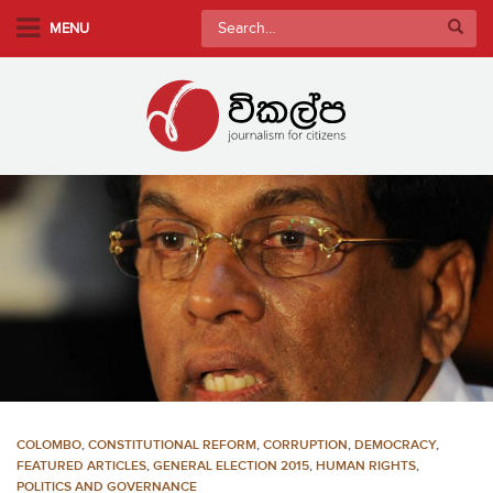
S
Search
MENU
k
for:
i
p
t
o
m
a
i
n
c
o
n
t
e
n
COLOMBO
,
CONSTITUTIONAL REFORM
,
CORRUPTION
,
DEMOCRACY
,
t
FEATURED ARTICLES
,
GENERAL ELECTION 2015
,
HUMAN RIGHTS
,
POLITICS AND GOVERNANCE