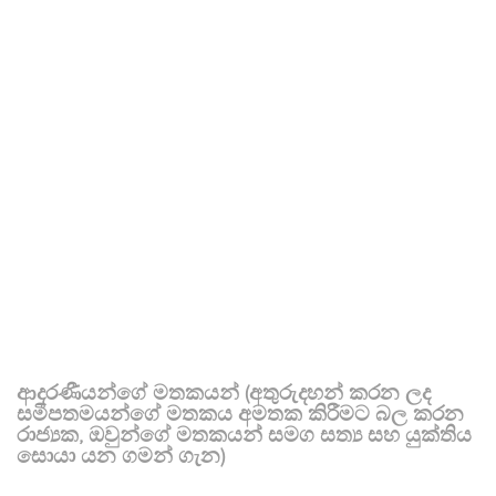
ආදරණීයන්ගේ මතකයන් (අතුරුදහන් කරන ලද
සමීපතමයන්ගේ මතකය අමතක කිරීමට බල කරන
රාජ්‍යක, ඔවුන්ගේ මතකයන් සමග සත්‍ය සහ යුක්තිය
සොයා යන ගමන් ගැන)