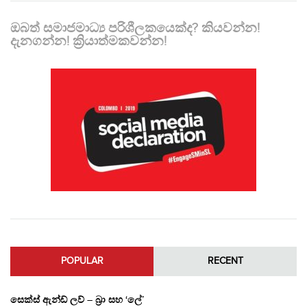
ඔබත් සමාජමාධ්‍ය පරිශීලකයෙක්ද? කියවන්න!
දැනගන්න! ක්‍රියාත්මකවන්න!
POPULAR
RECENT
සෙක්ස් ඇන්ඩ් ලව් – බ්‍රා සහ ‘ලේ’