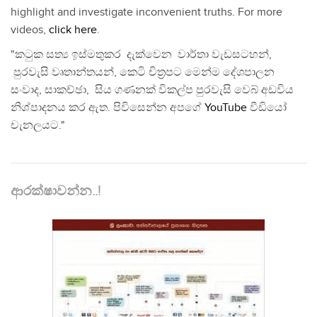
highlight and investigate inconvenient truths. For more
videos,
click here
.
"කටුක සත්‍ය ඉස්මතුකර දැක්වෙන වාර්තා වැඩසටහන්,
පුරවැසි වෘතාන්තයන්, කෙටි චිත්‍රපට මෙන්ම දේශපාලන
සංවාද, සාකච්ඡා, සිය ගණනක් විකල්ප පුරවැසි වෙබ් අඩවිය
නිශ්පාදනය කර ඇත. පිවිසෙන්න අපගේ
YouTube
වීඩියෝ
චැනලයට."
ආරක්ෂාවන්න..!