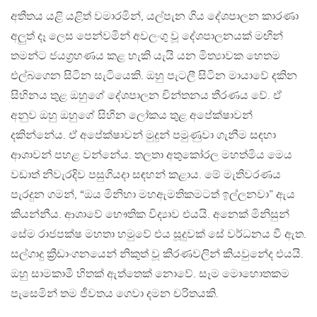
අතීතය යළි යළිත් වමාරමින්, යල්පැන ගිය දේශපාලන කාරණා
අලුත් දෑ ලෙස පෙන්වමින් අවලංගු වූ දේශපාලනයක් මඟින්
තමන්ට ජයග්‍රහණය කළ හැකි යැයි යන මිත්‍යාවක හෙතම
එල්බගෙන සිටින සැටියෙකි. ඔහු පැටලී සිටින මායාවේ දකින
සිහිනය තුළ ඔහුගේ දේශපාලන චින්තනය තීරණය වේ. ඒ
අනුව ඔහු ඔහුගේ සිහින ලෝකය තුළ අපේක්ෂාවන්
දකින්නේය. ඒ අපේක්ෂාවන් මුදුන් පමුණුවා ගැනීම සඳහා
ආශාවන් පහළ වන්නේය. තලතා අතුකෝරල මහත්මිය මෙය
වඩාත් නිවැරදිව පසුගියදා සඳහන් කළාය. මේ මැතිවරණය
පැරදුන ගමන්, “ඔය මිනිහා මහඇමතිකමටත් ඉල්ලනවා” ඇය
කියන්නීය. ආශාවේ භෞතික විද්‍යාව එයයි. අනෙක් මිනිසුන්
සේම රාජපක්ෂ මහතා හමුවේ එය සූදුවක් සේ වර්ධනය වී ඇත.
සල්ගාදු ක්‍රීඩාංගනයෙන් නිකුත් වූ කිරණවලින් කියවුනේද එයයි.
ඔහු සාමකාමී හිතක් ඇත්තෙක් නොවේ. සෑම මොහොතකම
පැසෙමින් තම ජීවතය ගෙවා දමන චරිතයකි.