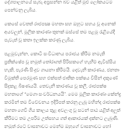
දේශපාලනයේ සැබෑ අප්‍රසන්න බව යළිත් මුළු ලෝකයටම
පෙන්වනු ලැබීය.
කෙසේ වෙතත් රාජපක්‍ෂ මහතා සහ ඔහුට සහය වූ අනෙක්
අයවලුන්, මුලික කාරණා තුනක් ඔස්සේ තම පළමු රැළියේදී
පැවැත් වූ කතා ඉලක්ක කරණු ලැබීය.
පළමුවැන්න, කොටි සංවිධානය පරාජය කිරීම නමැති
ප්‍රතික්ෂේප වූ නමුත් තෝරාගත් පිරිසකගේ හැඟීම් ඇවිස්සිය
හැකි, පැරණි සිංදුව ගායනා කිරීමයි. දෙවැනි කාරණය, ජනතා
විමුක්ති පෙරමුණ සහ එක්සත් ජාතික පක්ෂය විසින් දකුණේ
සිදුකළ බීෂණයයි. තෙවැනි කාරණය වූ කලී, රාජපක්ෂ
මහතාගේ “මෙගා සංවර්ධනයයි”. මෙම මූලික කාරණා කේන්ද්‍ර
කරමින් තම විවේචනය ඉදිරිපත් කරනු ලැබූ මහින්ද රාජපක්ෂ
මහතා ගෙවී ගිය කාලය තුළ අවලංගු වූ සටන් පාඨ යළිත් අලුත්
කිරීමට තම උපරිම උත්සහය ගත් ආකාරයක් දක්නට ලැබුණි.
නමුත් රටේ වාසනාවට මෙන්ම ඔහුගේ වාසනාවට හෝ