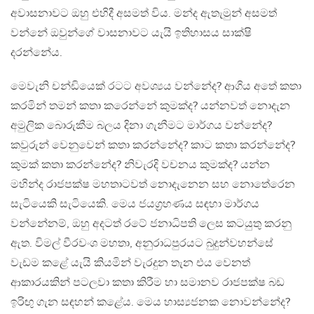
අවාසනාවට ඔහු එහිදී අසමත් විය. මන්ද ඇතැමුන් අසමත්
වන්නේ ඔවුන්ගේ වාසනාවට යැයි ඉතිහාසය සාක්ෂි
දරන්නේය.
මෙවැනි චන්ඩියෙක් රටට අවශ්‍යය වන්නේද? ආගිය අතේ කතා
කරමින් තමන් කතා කරෙන්නේ කුමක්ද? යන්නවත් නොදැන
අමුලික බොරුකීම බලය දිනා ගැනීමට මාර්ගය වන්නේද?
කවුරුන් වෙනුවෙන් කතා කරන්නේද? කාට කතා කරන්නේද?
කුමක් කතා කරන්නේද? නිවැරදි වචනය කුමක්ද? යන්න
මහින්ද රාජපක්ෂ මහතාටවත් නොදැනෙන සහ නොතේරෙන
සැටියෙකි සැටියෙකි. මෙය ජයග්‍රහණය සඳහා මාර්ගය
වන්නේනම්, ඔහු අදටත් රටේ ජනාධිපති ලෙස කටයුතු කරනු
ඇත. විමල් වීරවංශ මහතා, අනුරාධපුරයට බුදුන්වහන්සේ
වැඩම කළේ යැයි කියමින් වැරදුන තැන එය වෙනත්
ආකාරයකින් පටලවා කතා කිරීම හා සමානව රාජපක්ෂ බඩ
ඉරිඟු ගැන සඳහන් කළේය. මෙය හාස්‍යජනක නොවන්නේද?