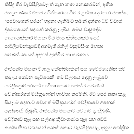
කිසිඳු තිර වැඩපිළිවෙලක් ගැන කතා නොකරමින්, අතීත
ජයග්‍රහණයේ එකම අයිතිකාරයා වීමට උත්සහ දරන රාජපක්ෂ,
“පරවාගෙන් පරයා” හඳුනා ගැනීමට තමන් දන්නා බව වඩාත්
ද්වේශයෙන් සඳහන් කරනු ලැබීය. මෙය වාසුදේව
නානායක්කාර මහතා මීට මාස කිහිපයකට පෙර
පාර්ලිමේන්තුවේදී අගමැති රනිල් වික්‍රමසිංහ මහතා
සම්බන්ධයෙන් අදහස් දැක්වීම හා සමානය.
රාජපක්ෂ මහතා විශාල කේන්තියකින් සහ වෛරයෙකින් තම
කාලය ගෙවන සැටියෙකි. තම විලාපය දෙනු ලැබුවේ
ටෙලිප්‍රොම්පරයක් භාවිතා කොට තමන්ට පමණක්
වෙන්කරගත් මයික්‍රෆෝන් භාවිතා කරමිනි. ඊට පෙර කතා කළ
සියලුම දෙනාට වෙනත් මයික්‍රෆෝන් වේදිකාවේ අනෙක්
පැත්තෙහි තිබුණි. රාජපක්ෂ මහතාට වෙනම දෑ තිබුණි.
වේදිකාව තුළ සහ සල්ගාදු ක්‍රීඩාංගණය තුළ සහ අවට
තාක්ෂණික වශයෙන් සකස් කොට වැඩපිළිවෙල අනුව ගෝත්‍රික