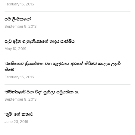
February 15, 2016
සම ලිංගිකයෝ
September 9, 2013
පෑඩ් අඳින ගැහැනියකගේ හෘදය සාක්ෂිය
May 10, 2019
‘රහසිගතව ක්‍රියාත්මක වන කුලවාදය අවසන් කිරීමට කාලය උදාවී
තිබේ.’
February 15, 2016
‘හිමින්සැරේ පියා විදා‘ සුනිලා සමුගත්තා ය.
September 9, 2013
‘භූමි’ ගේ කතාව
June 23, 2016