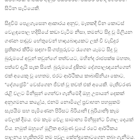
සිටින සැටියෙකි.
සිදුවීම් පෙළගැසෙන ආකාරය අනුව, මෑතකදී චීන කොටස්
වෙළඳපොල හදිසියේ කඩා වැටීම නිසා, තමන්ට සිදු වූ මිලියන
ගණන පාඩුව හේතුවෙන් හෘදයබාදයකට ලක් වී වැඩිදුර
ප්‍රතිකාර කිරීම සඳහා සිංගප්පුරුවට රැගෙන යෑමට සිදු වූ
බුරුමයේ අවුන් තවුන්ගේ තත්වයට, මහින්ද රාජපක්ෂ මහතා,
පත්වේ දැයි සැක සිතේ. බුරුමයේ දූෂිතම දේශපාලඥයන්ගෙන්
එක් අයෙකු වූ හෙතම, එරට ආර්ථිකය කාබාසිනියා කොට,
“දේශප්‍රේමී” වෙස්ගෙන ජීවත් වූ තවත් එක් අයෙකි. මැතිවරණ
රැළි වලට මිනිසුන් ගෙන්වා ගැනීමේදී ඔහු උපායන් දෙකක්
අනුගමනය කළේය, එනම් නොමිලේ ප්‍රවාහන පහසුකම්
සැපයීම සහ පැමිණෙන පිරිසට බිරියානි ( බුරියානි) කෑම
වේලක් දීමය. එම කෑම වේළ සාමාන්‍ය මිනිසුන්ට විශාල දෙයක්
විය. නමුත් ඔහුගේ මූලික අරමුණ වූයේ රටේ ආර්ථිකය
පාලනය හැකිතරම් තම පවුල කේන්ද්‍රකොටගෙන තබා ගැනීමය.