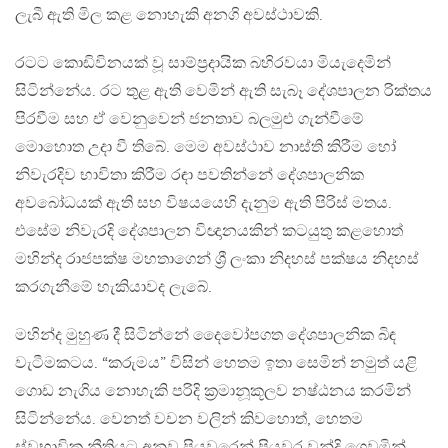
ලැබී ඇති මිල කළ නොහැකි අනගි අවස්ථාවකි.
රටට කොඩිවිනයක් වූ සාම්ප්‍රදායික බහිරවයා මියැදෙමින්
සිටින්නේය. රට තුළ ඇති වෙමින් ඇති සැබෑ දේශපාලන රික්තය
පිරවීම සහ ඒ වෙනුවෙන් ජනතාව බලමුළු ගැන්වීමේ
මොහොත උදා වී තිබේ. මෙම අවස්ථාව නාස්ති කිරීම හෝ
නිවැරදිව භාවිතා කිරීම රඳා පවතින්නේ දේශපාලනික
අවබෝධයක් ඇති සහ විෂයයෙහි දැනුම ඇති පිරිස් මතය.
එසේම නිවැරදි දේශපාලන විඥානයකින් කටයුතු කළහොත්
මහින්ද රාජපක්ෂ මහතාගෙන් ශ්‍රී ලංකා නිදහස් පක්ෂය නිදහස්
කරගැනීමේ හැකියාවද ලැබේ.
මහින්ද මුහුණ දී සිටින්නේ දෛවෝපගත දේශපාලනික බිඳ
වැටීමකටය. “කරුමය” විසින් හෙතම ඉතා සෙමින් නමුත් යළි
ගොඩ නැගිය නොහැකි පරිදි ක්‍රමානූකූලව නෂ්ඨනය කරමින්
සිටින්නේය. වෙනත් වචන වලින් කිවහොත්, හෙතම
ස්වභාවික නීතියට අනුව පියවරෙන් පියවර වන්දි ගෙවමින්