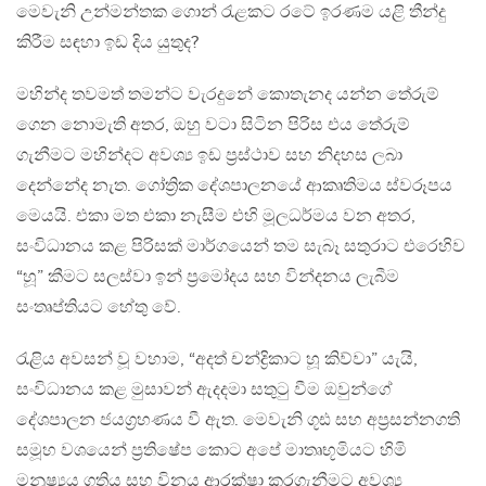
මෙවැනි උන්මන්තක ගොන් රැළකට රටේ ඉරණම යළි තීන්දු
කිරීම සඳහා ඉඩ දිය යුතුද?
මහින්ද තවමත් තමන්ට වැරදුනේ කොතැනද යන්න තේරුම්
ගෙන නොමැති අතර, ඔහු වටා සිටින පිරිස එය තේරුම්
ගැනීමට මහින්දට අවශ්‍ය ඉඩ ප්‍රස්ථාව සහ නිදහස ලබා
දෙන්නේද නැත. ගෝත්‍රික දේශපාලනයේ ආකෘතිමය ස්වරූපය
මෙයයි. එකා මත එකා නැසීම එහි මූලධර්මය වන අතර,
සංවිධානය කළ පිරිසක් මාර්ගයෙන් තම සැබෑ සතුරාට එරෙහිව
“හූ” කීමට සලස්වා ඉන් ප්‍රමෝදය සහ වින්දනය ලැබීම
සංතෘප්තියට හේතු වේ.
රැළිය අවසන් වූ වහාම, “අදත් චන්ද්‍රිකාට හූ කිව්වා” යැයි,
සංවිධානය කළ මුසාවන් ඇදදමා සතුටු වීම ඔවුන්ගේ
දේශපාලන ජයග්‍රහණය වී ඇත. මෙවැනි ගූඪ සහ අප්‍රසන්නගති
සමූහ වශයෙන් ප්‍රතිෂේප කොට අපේ මාතෘභූමියට හිමි
මනුෂ්‍යය ගතිය සහ විනය ආරක්ෂා කරගැනීමට අවශ්‍ය