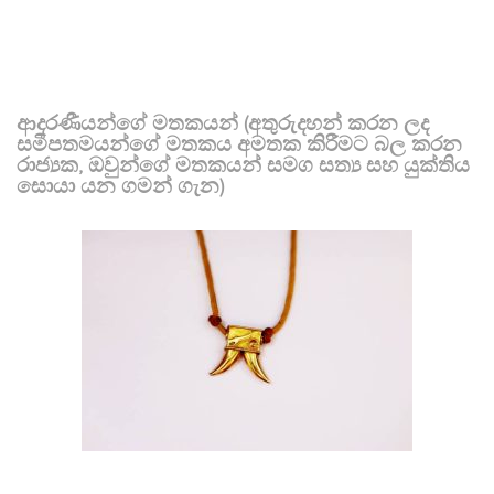
ආදරණීයන්ගේ මතකයන් (අතුරුදහන් කරන ලද
සමීපතමයන්ගේ මතකය අමතක කිරීමට බල කරන
රාජ්‍යක, ඔවුන්ගේ මතකයන් සමග සත්‍ය සහ යුක්තිය
සොයා යන ගමන් ගැන)