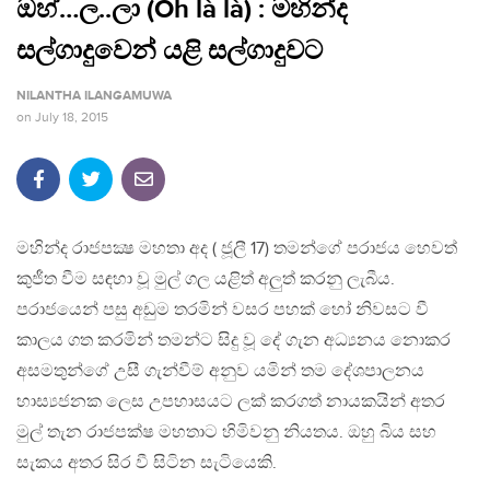
ඔහ්…ල..ලා (Oh là là) : මහින්ද
සල්ගාදුවෙන් යළි සල්ගාදුවට
NILANTHA ILANGAMUWA
on
July 18, 2015
මහින්ද රාජපක්‍ෂ මහතා අද ( ජූලී 17) තමන්ගේ පරාජය හෙවත්
කුජීත වීම සඳහා වූ මුල් ගල යළිත් අලුත් කරනු ලැබීය.
පරාජයෙන් පසු අඩුම තරමින් වසර පහක් හෝ නිවසට වී
කාලය ගත කරමින් තමන්ට සිදු වූ දේ ගැන අධ්‍යනය නොකර
අසමතුන්ගේ උසී ගැන්වීම් අනුව යමින් තම දේශපාලනය
හාස්‍යජනක ලෙස උපහාසයට ලක් කරගත් නායකයින් අතර
මුල් තැන රාජපක්ෂ මහතාට හිමිවනු නියතය. ඔහු බිය සහ
සැකය අතර සිර වී සිටින සැටියෙකි.