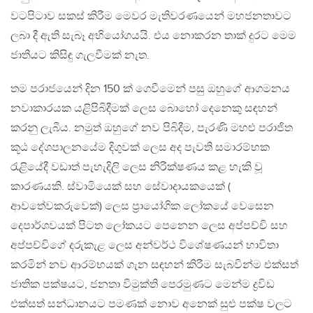
වටපිටාව සකස් කිරීම මෙවර මැතිවරණයෙන් මහජනතාවට
ලබා දී ඇති සැබෑ අභියෝගයයි. එය නොකරන තාක් දුරට මෙම
ජාතියට කිසිඳු ගැලවීමක් නැත.
තම පරාජයෙන් දින 150 ක් ගෙවීමෙන් පසු ඔහුගේ ආගමනය
නවාකාරයක යළිපිබිදීමක් ලෙස බොහෝ දෙනෙකු සඳහන්
කරනු ලැබීය. නමුත් ඔහුගේ නව පිබිදීම, පැරණි මහළු පරාජිත
කූඨ දේශපාලනයේම දිගුවක් ලෙස අද පැවති සමාරම්භක
රැළියේදී වඩාත් පැහැදිලි ලෙස නිරීක්ෂණය කළ හැකි වූ
කාරණයකි. ස්වාමියෙක් සහ සේවාදායකයෙක් (
ආවතේවකරුවෙක්) ලෙස ප්‍රායෝගික ලෝකයේ වෙසෙන
දෙපාර්ශවයක් පිටත ලෝකයට පෙනෙන ලෙස අප්පච්චි සහ
අප්පච්චිගේ දරුකැළ ලෙස අන්වර්ථ විශේෂණයන් භාවිතා
කරමින් නව ආරම්භයක් ගැන සඳහන් කිරීම සැබවින්ම එක්සත්
ජාතික පක්ෂයට, ජනතා විමුක්ති පෙරමුණට මෙන්ම ද්‍රවිඩ
එක්සත් සන්ධානයට පමණක් නොව අනෙක් සුළු පක්ෂ වලට