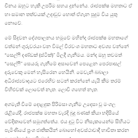
චීනය ඔහුට හැකි උපරිම සහය දුන්නේය. රාජපක්ෂ මහතාට ඒ
හා සමාන තත්වයක් උදාවුව හොත් ඒගැන පුදුම විය යුතු
නොවේ.
මේ සිදුවන දේශපාලනය හමුවේ මහින්ද රාජපක්ෂ මහතාගේ
වත්මන් ගුරුවරයා වන විමල් වීරවංශ මහතාට අවශ්‍ය වන්නේ
“සෙල්ෆි දණ්ඩක් (ස්ටික්)” මිලදී ගැනීමය. මන්ද ඔහු තවමත්
“සෙල්ෆි” සෙයරූ ගැනීමේ අසාවෙන් පෙළෙන පෙරපාසල්
දරුවෙකු මෙන් හැසිරෙන හෙයිනි. මෙවැනි බබාලා
අධිරාජ්‍යවාදයට එරෙහිව සටන් කරන්නේ යැයි කීම තරම්
විහිළුවක් ලොවෙත් නැත. ලොවි ගහෙත් නැත.
අගමැති වීමේ දොළදුක පිරිමසා ගැනීම උදෙසා වූ මංගල
රැළියේදී, රාජපක්ෂ මහතා වැරදි බුදු බණක් කියා හදිසියේ
වේදිකාවෙන් සමුගත්තේය. එය දුටු විට නිසැකයෙන්ම සිහියට
පැමිණියේ ප්‍රංශ ජාතිකයින් බොහෝ අවස්ථාවාදී භාවිතා කරන