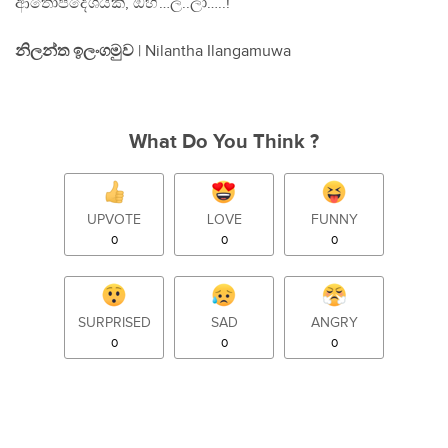
ආතෝපදේශයකි, ඔහ්…ල..ලා…..!
නිලන්ත ඉලංගමුව
| Nilantha Ilangamuwa
What Do You Think ?
UPVOTE
LOVE
FUNNY
0
0
0
SURPRISED
SAD
ANGRY
0
0
0