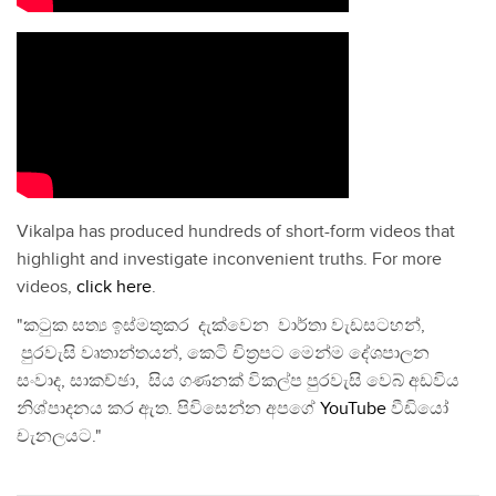
Vikalpa has produced hundreds of short-form videos that
highlight and investigate inconvenient truths. For more
videos,
click here
.
"කටුක සත්‍ය ඉස්මතුකර දැක්වෙන වාර්තා වැඩසටහන්,
පුරවැසි වෘතාන්තයන්, කෙටි චිත්‍රපට මෙන්ම දේශපාලන
සංවාද, සාකච්ඡා, සිය ගණනක් විකල්ප පුරවැසි වෙබ් අඩවිය
නිශ්පාදනය කර ඇත. පිවිසෙන්න අපගේ
YouTube
වීඩියෝ
චැනලයට."