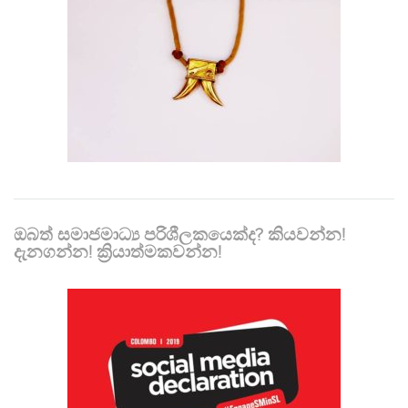
ඔබත් සමාජමාධ්‍ය පරිශීලකයෙක්ද? කියවන්න!
දැනගන්න! ක්‍රියාත්මකවන්න!