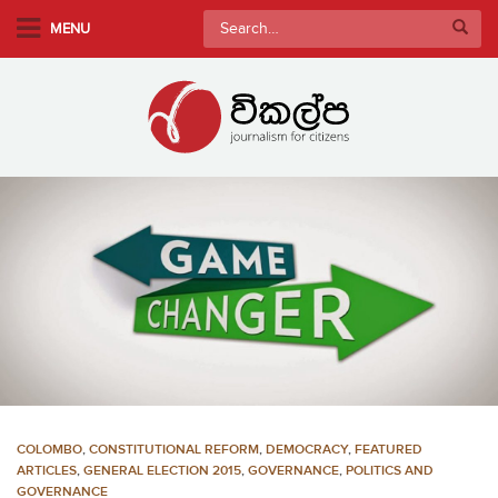
S
Search
MENU
k
for:
i
p
t
o
m
a
i
n
c
o
n
t
e
n
COLOMBO
,
CONSTITUTIONAL REFORM
,
DEMOCRACY
,
FEATURED
t
ARTICLES
,
GENERAL ELECTION 2015
,
GOVERNANCE
,
POLITICS AND
GOVERNANCE