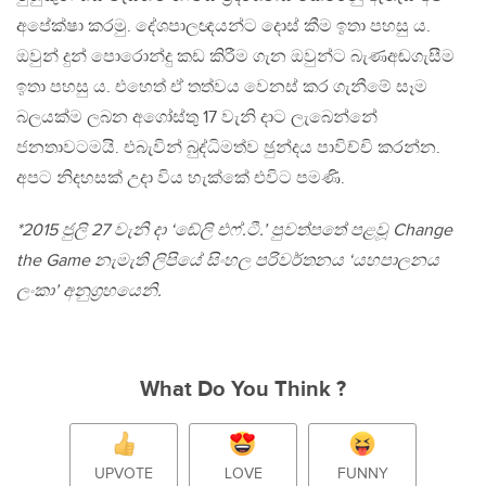
අපේක්ෂා කරමු. දේශපාලඥයන්ට දොස් කීම ඉතා පහසු ය.
ඔවුන් දුන් පොරොන්දු කඩ කිරීම ගැන ඔවුන්ට බැණඅඬගැසීම
ඉතා පහසු ය. එහෙත් ඒ තත්වය වෙනස් කර ගැනීමේ සෑම
බලයක්ම ලබන අගෝස්තු 17 වැනි දාට ලැබෙන්නේ
ජනතාවටමයි. එබැවින් බුද්ධිමත්ව ඡුන්දය පාවිච්චි කරන්න.
අපට නිදහසක් උදා විය හැක්කේ එවිට පමණි.
*2015 ජුලි 27 වැනි දා ‘ඬේලි එෆ්.ටී.’ පුවත්පතේ පළවූ Change
the Game නැමැති ලිපියේ සිංහල පරිවර්තනය ‘යහපාලනය
ලංකා’ අනුග‍්‍රහයෙනි.
What Do You Think ?
UPVOTE
LOVE
FUNNY