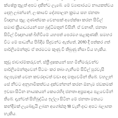
ක්ෂේත‍්‍ර තුළත් අපට දකින්ට ලැබේ. මේ ව්‍යාපාරයට නායකත්වය
දෙනු ලබන්නේ, ලංකාවේ දේශපාලන ක‍්‍රමය සහ ජනතා
විඥානය තුළ ගුණාත්මක වෙනසක් අපේක්ෂා කරන සිවිල්
සමාජ ක‍්‍රියාධරයන් සහ බුද්ධිමතුන් විසිනි. ඒ වනාහී, ජනතා
සිවිල් විඥානයක් බිහිවීමේ යහපත් පෙරමග සළකුණකි. සමහර
විට මේ සාධනීය පිබිදීම සිදුවන්ට ඇත්තේ, 2010 දී පත්කර ගත්
පාර්ලිමේන්තුව ඒ තරමටම කුණු වී තිබුණු නිසා විය හැකිය.
කුඩු ජාවාරම්කරුවන්, ස්ත‍්‍රී දූෂකයන් සහ මිනීමරුවන්ව
පාර්ලිමේන්තුවෙන් පිටමං කර තබා ගැනීමේ සිවිල් පුරවැසි
බලපෑමක් වෙන කවරදාටත් වඩා අද මතුවෙමින් තිබේ. වහලූන්
සේ නිවට අනුගාමිකත්වය දක්වන්නන් කරන ඕනෑම ජඩකමක්
ඉවසා සිටින නායකයන් කෙරෙහිද ජනතා අප‍්‍රසාදය පළවෙමින්
තිබේ. දැන්වත් සිහිබුද්ධිය ඉල්ලා සිටින මේ ජනතා මතයට
කන්දීමක් ලැබේදැයි ලබන අගෝස්තු 18 වැනි දාට අපට බලාගත
හැකිය.