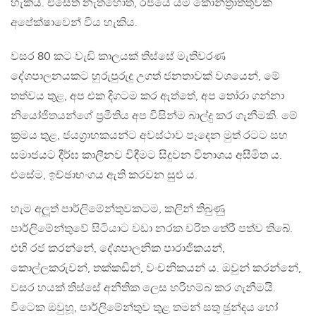
හැකිය. එසේත් නැතහොත්, රජයේ යම් කොන්ත‍්‍රාත්තුවක්
අපේක්ෂාවෙන් විය හැකිය.
වසර 80 කට වැඩි කාලයක් තිස්සේ මැතිවරණ
දේශපාලනයකට හුරුපුරුදු උගත් ජනතාවක් වශයෙන්, මේ
තත්වය තුළ, අප එක දිගටම කර ඇත්තේ, අප තෝරා ගන්නා
නියෝජිතයන්ගේ ප‍්‍රමිතිය අප විසින්ම බාල්දු කර ගැනීමකි. මේ
ක‍්‍රමය තුළ, ජයග‍්‍රාහකයන්ට අවස්ථාව පෑදෙන මුත් රටට සහ
සමාජයට දීර්ඝ කාලීනව විඳීමට සිදුවන විනාශය අසීමිත ය.
එසේම, ඉච්ඡාභංගය ඇති කරවන සුළු ය.
හැම අලූත් පාර්ලිමේන්තුවකටම, කලින් තිබුණු
පාර්ලිමේන්තුවේ සිටියාට වඩා නරක චරිත තේරී පත්ව තිබේ.
එහි රජ කරන්නේ, දේශපාලනික පාරාජිකයන්,
කොල්ලකරුවන්, තක්කඩින්, වංචනිකයන් ය. ඔවුන් කරන්නේ,
වසර හයක් තිස්සේ අනීතික ලෙස හරිහම්බ කර ගැනීමයි.
විටෙක ඔවුහූ, පාර්ලිමේන්තුව තුළ තමන් සතු ඡුන්දය හෝ