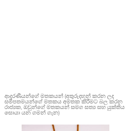
ආදරණීයන්ගේ මතකයන් (අතුරුදහන් කරන ලද
සමීපතමයන්ගේ මතකය අමතක කිරීමට බල කරන
රාජ්‍යක, ඔවුන්ගේ මතකයන් සමග සත්‍ය සහ යුක්තිය
සොයා යන ගමන් ගැන)