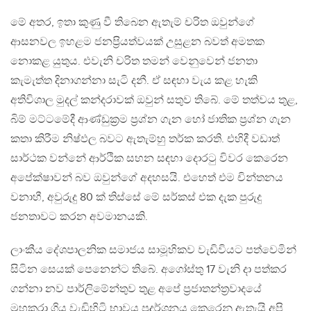
මේ අතර, ඉතා කුණු වී තිබෙන ඇතැම් චරිත ඔවුන්ගේ
ආසනවල ඉහළම ජනප‍්‍රියත්වයක් උසුළන බවත් අමතක
නොකළ යුතුය. එවැනි චරිත තමන් වෙනුවෙන් ජනතා
කැමැත්ත දිනාගන්නා සැටි දනී. ඒ සඳහා වැය කළ හැකි
අතිවිශාල මුදල් කන්දරාවක් ඔවුන් සතුව තිබේ. මේ තත්වය තුළ,
බිම් මට්ටමේදී ආණ්ඩුක‍්‍රම ප‍්‍රශ්න ගැන හෝ ජාතික ප‍්‍රශ්න ගැන
කතා කිරීම නිෂ්ඵල බවට ඇතැම්හු තර්ක කරති. එහිදී වඩාත්
සාර්ථක වන්නේ ආර්ථික සහන සඳහා දොරටු විවර කෙරෙන
අපේක්ෂාවන් බව ඔවුන්ගේ අදහසයි. එහෙත් එම චින්තනය
වනාහී, අවුරුදු 80 ක් තිස්සේ මේ සර්කස් එක දැක පුරුදු
ජනතාවට කරන අවමානයකි.
ලාංකීය දේශපාලනික සමාජය සාමූහිකව වැඩිවියට පත්වෙමින්
සිටින සෙයක් පෙනෙන්ට තිබේ. අගෝස්තු 17 වැනි දා පත්කර
ගන්නා නව පාර්ලිමේන්තුව තුළ අපේ ප‍්‍රජාතන්ත‍්‍රවාදයේ
මුහුකුරා ගිය වැඩිහිටි භාවය ප‍්‍රදර්ශනය කෙරෙනු ඇතැයි අපි