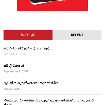
POPULAR
RECENT
සෙක්ස් ඇන්ඩ් ලව් – බ්‍රා සහ ‘ලේ’
February 15, 2016
සම ලිංගිකයෝ
September 9, 2013
පෑඩ් අඳින ගැහැනියකගේ හෘදය සාක්ෂිය
May 10, 2019
‘රහසිගතව ක්‍රියාත්මක වන කුලවාදය අවසන් කිරීමට කාලය උදාවී