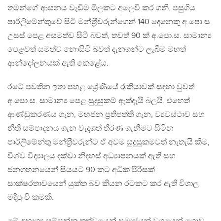
තමන්ගේ ආසනය වැඩිම මිලකට අලෙවි කර ගනී. පසුගිය
පාර්ලිමේන්තුවේ සිටි මන්ත‍්‍රීවරුන්ගෙන් 140 දෙනෙකු අ.පො.ස.
උසස් පෙළ අසමත්ව සිටි බවත්, තවත් 90 ක් අ.පො.ස. සාමාන්‍ය
පෙළවත් සමත්ව නොසිටි බවත් දැනගන්ට ලැබීම මහත්
ආන්දෝලනයක් ඇති කෙළේය.
රටේ පවතින ඉතා පහළ ශ්‍රේණියේ රැකියාවක් සඳහා වුවත්
අ.පො.ස. සාමාන්‍ය පෙළ සුදුසුකම් ඇත්දැයි බලයි. එහෙත්
ආණ්ඩුකරණය ගැන, මහජන ප‍්‍රතිපත්ති ගැන, ව්‍යවස්ථාව සහ
නීති සම්පාදනය ගැන වැදගත් තීරණ ගැනීමට සිටින
පාර්ලිමේන්තු මන්ත‍්‍රීවරුන්ට ඒ අවම සුදුසුකමවත් නැතැයි කීම,
විශ්ව විද්‍යාලය දක්වා නිදහස් අධ්‍යාපනයක් ඇති සහ
ජනගහනයෙන් සියයට 90 කට අධික පිරිසක්
සාක්ෂරතාවයෙන් යුක්ත බව කියන රටකට කර ඇති විශාල
මදිපුංචි කමකි.