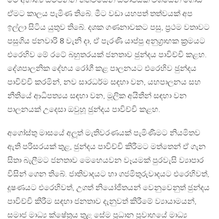
මේ අභාග්‍ය සම්පන්න තත්වයෙන් සමාජයක් වශයෙන් ගොඩ
ඒමට කාලය පැමිණ තිබේ. මීට වඩා යහපත් තත්වයක් අප
ඉල්ලා සිටිය යුතුව තිබේ. දශක ගණනාවකට පසු, ප‍්‍රථම වතාවට
පසුගිය ජනවාරි 8 වැනි දා, ඒ පැරණි යාප්පු අනුග‍්‍රාහක ක‍්‍රමයට
එරෙහිව මේ රටේ බහුතරයක් ජනතාව ඡුන්දය පාවිච්චි කළහ.
දේශපාලනික දේහය රෝගී කළ පාලනයට එරෙහිව ඡුන්දය
පාවිච්චි කරමින්, නව සාරධර්ම සඳහා වන, යහපාලනය සහ
නීතියේ ආධිපත්‍යය සඳහා වන, මූලික අයිතීන් සඳහා වන
පාලනයක් උදෙසා ඔවුහූ ඡුන්දය පාවිච්චි කළහ.
අගෝස්තු මාසයේ අලූත් මැතිවරණයක් පැමිණීමට නියමිතව
ඇති පරිසරයක් තුළ, ඡුන්දය පාවිච්චි කිරීමට මත්තෙන් ඒ ගැන
සිතා බැලීමට ජනතාව මෙහෙයවන වෑයමක් පුරවැසි ව්‍යාපාර
විසින් ගෙන තිබේ. ජාතිවාදයට හා ගජමිතුරුවාදයට එරෙහිවත්,
දූෂණයට එරෙහිවත්, උගත් නියෝජිතයන් වෙනුවෙනුත් ඡුන්දය
පාවිච්චි කිරීම සඳහා ජනතාව දැනුවත් කිරීමේ ව්‍යායාමයන්,
සමාජ මාධ්‍ය ක්ෂේත‍්‍රය තුළ සේම ප‍්‍රධාන ප‍්‍රවාහයේ මාධ්‍ය