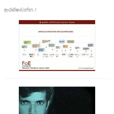
ආරක්ෂාවන්න..!