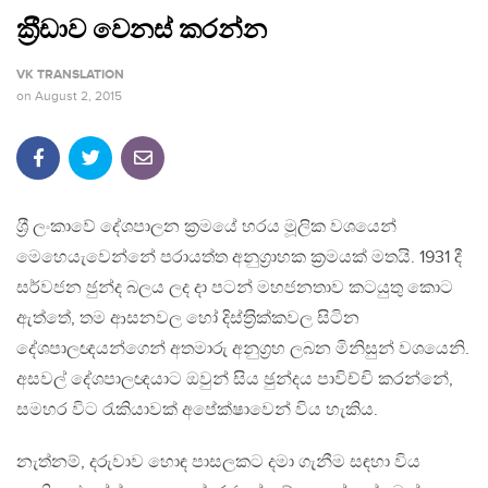
ක‍්‍රීඩාව වෙනස් කරන්න
VK TRANSLATION
on
August 2, 2015
ශ‍්‍රී ලංකාවේ දේශපාලන ක‍්‍රමයේ හරය මූලික වශයෙන්
මෙහෙයැවෙන්නේ පරායත්ත අනුග‍්‍රාහක ක‍්‍රමයක් මතයි. 1931 දී
සර්වජන ඡුන්ද බලය ලද දා පටන් මහජනතාව කටයුතු කොට
ඇත්තේ, තම ආසනවල හෝ දිස්ත‍්‍රික්කවල සිටින
දේශපාලඥයන්ගෙන් අතමාරු අනුග‍්‍රහ ලබන මිනිසුන් වශයෙනි.
අසවල් දේශපාලඥයාට ඔවුන් සිය ඡුන්දය පාවිච්චි කරන්නේ,
සමහර විට රැකියාවක් අපේක්ෂාවෙන් විය හැකිය.
නැත්නම්, දරුවාව හොඳ පාසලකට දමා ගැනීම සඳහා විය