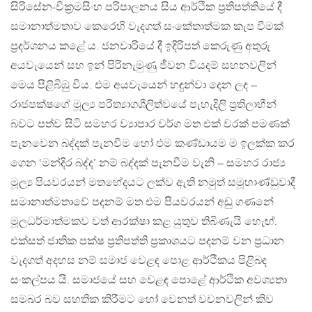
සිරිසේන-වික‍්‍රමසිංහ පරිපාලනය සිය ආර්ථික ප‍්‍රතිපත්තියේ දී
සමානාත්මතාව කෙරෙහි වැදගත් සංකේතාත්මක කැප වීමක්
ප‍්‍රදර්ශනය කළේ ය. ජනවාරියේ දී ඉදිරිපත් කෙරුණු අතුරු
අයවැයෙන් සහ ඉන් පිරිනැමුණු ජීවන වියදම් සහනවලින්
මෙය පිළිබිඹු විය. එම අයවැයෙන් හඳුන්වා දෙන ලද –
රාජපක්ෂගේ මූල්‍ය පරිත්‍යාගශීලිත්වයේ පැහැදිලි ප‍්‍රතිලාභීන්
බවට පත්ව සිටි සමහර ව්‍යාපාර වර්ග මත එක් වරක් පමණක්
පැනවෙන බද්දක් පැනවීම හෝ එම කණ්ඩායම ම ඉලක්ක කර
ගෙන ‘මන්දිර බද්ද’ නම් බද්දක් පැනවීම වැනි – සමහර රාජ්‍ය
මූල්‍ය පියවරයන් මතභේදයට ලක්ව ඇති නමුත් සමූහාණ්ඩුවාදී
සමානාත්මතාවේ පදනම් මත එම පියවරයන් අඩු ගණනේ
මූලධර්මාත්මකව වත් ආරක්ෂා කළ යුතුව තිබිණැයි හැෙඟ්.
එක්සත් ජාතික පක්ෂ ප‍්‍රතිපත්ති ප‍්‍රකාශයට පදනම් වන ප‍්‍රධාන
වැදගත් අදහස නම් සමාජ වෙළඳ පොළ ආර්ථිකය පිළිබඳ
සංකල්පය යි. සමාජයේ සහ වෙළඳ පොළේ ආර්ථික අවශ්‍යතා
සමබර බව සහතික කිරීමට හෝ වෙනත් වචනවලින් කිව