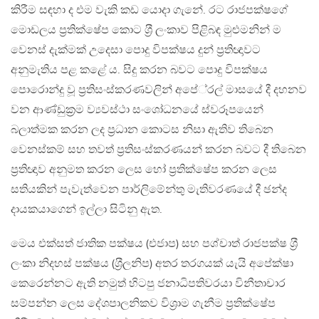
කිරීම සඳහා ද එම වැකි කඩ යොදා ගැනේ. රට රාජපක්ෂගේ
මොඩලය ප‍්‍රතික්ෂේප කොට ශ‍්‍රී ලංකාව පිළිබඳ මුළුමනින් ම
වෙනස් දැක්මක් උදෙසා පොදු විපක්ෂය දුන් ප‍්‍රතිඥාවට
අනුමැතිය පළ කළේ ය. සිදු කරන බවට පොදු විපක්ෂය
පොරොන්දු වූ ප‍්‍රතිසංස්කරණවලින් අපේ‍්‍රල් මාසයේ දී දහනව
වන ආණ්ඩුක‍්‍රම ව්‍යවස්ථා සංශෝධනයේ ස්වරූපයෙන්
බලාත්මක කරන ලද ප‍්‍රධාන කොටස නිසා ඇතිව තිබෙන
වෙනස්කම් සහ තවත් ප‍්‍රතිසංස්කරණයන් කරන බවට දී තිබෙන
ප‍්‍රතිඥාව අනුමත කරන ලෙස හෝ ප‍්‍රතික්ෂේප කරන ලෙස
සතියකින් පැවැත්වෙන පාර්ලිමේන්තු මැතිවරණයේ දී ඡන්ද
දායකයාගෙන් ඉල්ලා සිටිනු ඇත.
මෙය එක්සත් ජාතික පක්ෂය (එජාප) සහ පශ්චාත් රාජපක්ෂ ශ‍්‍රී
ලංකා නිදහස් පක්ෂය (ශ‍්‍රීලනිප) අතර තරගයක් යැයි අපේක්ෂා
කෙරෙන්නට ඇති නමුත් හිටපු ජනාධිපතිවරයා විනීතාචාර
සම්පන්න ලෙස දේශපාලනිකව විශ‍්‍රාම ගැනීම ප‍්‍රතික්ෂේප