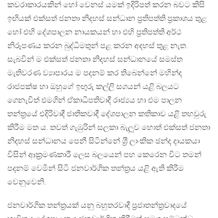
කවරාකාරයකින් හෝ වෙනස් යමක් ඉදිරිපත් කරන බවට කිසි
ඉඟියක් එක්සත් ජනතා නිදහස් සන්ධාන ප‍්‍රතිපත්ති ප‍්‍රකාශය තුළ
හෝ එහි දේශපාලන නායකයන් හා එහි ප‍්‍රතිපත්ති අර්ථ
නිරූපණය කරන බුද්ධිමතුන් පළ කරන අදහස් තුළ නැත.
සැබවින් ම එක්සත් ජනතා නිදහස් සන්ධානයේ සමස්ත
මැතිවරණ ව්‍යාපාරය ම පදනම් කර තිබෙන්නේ මහින්ද
රාජපක්ෂ හා ඔහුගේ ඉඟුරු කල්ලි සගයන් යළි බලයට
ගෙනැවිත් එමගින් ඒකාධිපතිවාදී රාජ්‍යය හා එම පාලන
තන්ත‍්‍රයේ එදිරිවාදී ජාතිකවාදී දේශපාලන කතිකාව යළි තහවුරු
කිරීම මත ය. තවත් ගැඹුරින් සලකා බැලූව හොත් එක්සත් ජනතා
නිදහස් සන්ධානය පෙනී සිටින්නේ ශ‍්‍රී ලාංකික ඡන්ද දායකයා
විසින් ආක‍්‍රමණකාරී ලෙස බලයෙන් පහ කෙරෙන විට තමන්
පදනම් වෙමින් සිටි ජනවාර්ගික තන්ත‍්‍රය යළි ඇති කිරීම
වෙනුවෙනි.
ජනවාර්ගික තන්ත‍්‍රයක් යනු බහුතරවාදී ප‍්‍රජාතන්ත‍්‍රවාදයේ