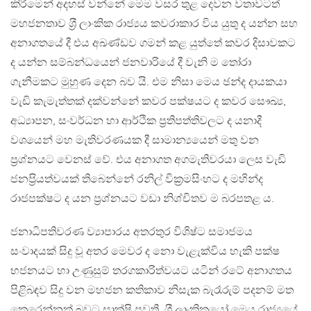
කිරීමෙන් අදහස් වන්නේ මෙම වසර තුළ දෙවන වතාවටත්
මහජනතාව ශ‍්‍රී ලාංකික රාජ්‍යය කවරාකාර විය යුතු ද යන්න සහ
අනාගතයේ දී එය අඛණ්ඩව ගමන් කළ යුත්තේ කවර දිසාවකට
ද යන්න සම්බන්ධයෙන් ජනවාරියේ දී වැනි ම තෝරා
ගැනීමකට මුහුණ දෙන බව යි. එම නිසා මෙය ඡන්ද දායකයා
වැඩි කැමැත්තක් දක්වන්නේ කවර පක්ෂයට ද කවර සෞඛ්‍ය,
අධ්‍යාපන, සංවර්ධන හා ආර්ථික ප‍්‍රතිපත්තිවලට ද යනාදී
වශයෙන් මහ මැතිවරණයක දී සාමාන්‍යයෙන් මතු වන
ප‍්‍රශ්නයට වෙනස් වේ. එය අනාගත අගමැතිවරයා ලෙස වැඩි
ජනප‍්‍රියත්වයක් තිබෙන්නේ රනිල් වික‍්‍රමසිංහට ද මහින්ද
රාජපක්ෂට ද යන ප‍්‍රශ්නයට වඩා නිශ්චිතව ම බරපතළ ය.
ජනාධිපතිවරණ ව්‍යාපාරය අතරතුර විශිෂ්ට සමාජමය
සංවාදයක් සිදු වූ අතර මෙවර ද නො වැළැක්විය හැකි පක්ෂ
භජනයට හා උණුසුම් තරගකාරිත්වයට යටින් රටේ අනාගතය
පිළිබඳව සිදු වන මහජන කතිකාව නිසැක බැරෑරුම් පදනම් මත
කෙරෙන්නක් බවට සාක්ෂි පවතී. ශ‍්‍රී ලාංකිකයෝ මෙය රාජ්‍යයේ