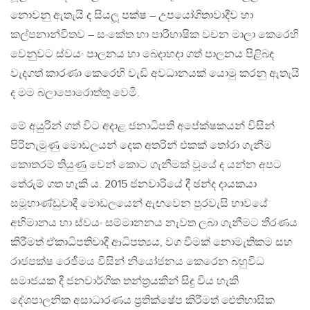
නොවනු ඇතැයි ද සියලූ පක්ෂ – උපයෝගිතාවාදීව හා
කල්පනාන්විතව – සංකේත හා පාරිභාෂික වචන මාලා කෙරෙහි
වෙනුවට ස්වයං පාලනය හා බෙදාහදා ගත් පාලනය පිළිබඳ
වැදගත් කාරණා කෙරෙහි වැඩි අවධානයක් යොමු කරනු ඇතැයි
ද මම බලාපොරොත්තු වෙමි.
මේ අයුරින් ගත් විට අදාළ ජනාධිපති අපේක්ෂකයන් විසින්
පිරිනැමුණු මොඩලයන් දෙක අතරින් එකක් තෝරා ගැනීම
කොතරම් තියුණු වෙන් කොට ගැනීමක් වූයේ ද යන්න අපට
තේරුම් ගත හැකි ය. 2015 ජනවාරියේ දී ඡන්ද දායකයා
සමූහාණ්ඩුවාදී මොඩලයෙන් ඇඟවෙන පුරවැසි භාවයේ
අභිමානය හා ස්වයං සම්මානනය නැවත ලබා ගැනීමට තීරණය
කිරීමත් ඒකාධිපතිවාදී ආධිපත්‍යය, වග වීමක් නොමැතිකම සහ
රාජපක්ෂ රෙජීමය විසින් නියෝජනය කෙරෙන බහුවිධ
සමාජයක දී ජනවාර්ගික තන්ත‍්‍රයකින් සිදු විය හැකි
දේශපාලනික අසාධාරණය ප‍්‍රතික්ෂේප කිරීමත් ඓතිහාසික