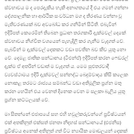
ස්වභාවය ම ද පෙරදැකිය හැකි අනාගතයේ දී එය ගමන් ගන්නා
දේශපාලනික හා ආර්ථික සංවර්ධන මග ද තීරණය වන්නා වූ
මැතිවරණයක් බව අවබෝධ කර ගනිමින් සිටිති. එබැවින්
ඉදිරිපත් කෙරෙමින් තිබෙන ප‍්‍රධාන තරගකාරී දැක්මවල් දෙකේ
ස්වභාවය නිශ්චිත වශයෙන් පැහැදිලි කර ගැනීම වැදගත් වේ.
සැබවින් ම දැක්මවල් දෙකකට වඩා පවතින බව කිව යුතු නො
වේ. දෙමළ ජාතික සන්ධානය (ටීඑන්ඒ) ඉදිරිපත් කරන ෆෙඩරල්
දැක්ම ඒ අතරින් වඩාත් ම වැදගත් ය. මෙම සුළුතරවාදී
ව්‍යවස්ථාමය ඉදිරි දැක්මවල් සන්නද්ධ බෙදුම්වාදය කිසි කලෙක
නොකළ තරමට රාජ්‍යය සම්බන්ධ වඩා අතිමූලික ප‍්‍රශ්න මතු
කරන හෙයින් එය වෙනත් දිනෙක වෙන ම සලකා බැලිය යුතු
ප‍්‍රශ්න කට්ටලයක් වේ.
මා සිතන්නේ එජාපයේ සහ එහි හවුල්කරුවන්ගේ ප‍්‍රවිෂ්ටයන්
එක් අතකිනුත් එක්සත් ජනතා නිදහස් සන්ධානයේ (එජනිස)
ප‍්‍රවිෂ්ටය අනෙක් අතිනුත් ගත් විට න්‍යායික මොඩලයන් දෙකක්