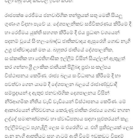
එලා තිබූ රෙදි කඩවල් ඉවත් කරති.
රාජපක්ෂ රෙජීමය ජනවාර්ගික තන්ත‍්‍රයක් සතු මෙකී සියලූ
ගුණාංග විදහා පෑවේ ය. දේශපාලනිකව සජීවීකරණය කිරීමේ දී
හා රෙජීමය යුක්ති සහගත කිරීමේ දී එය ප‍්‍රධාන වශයෙන්
පදනම් වූයේ සිංහල-බෞද්ධ ජාතිකවාදය ඇසුරෙහි ගොඩ නැගි
උග‍්‍ර ජාතිවාදයක් මත ය. බහුතර ජාතියේ දේශපාලනික,
සංස්කෘතික හා ඓතිහාසික ඉල්ලීම් විසින් සියල්ලන් ඇතුළත්
කර ගන්නා ශ‍්‍රී ලාංකික ජාතියක් පිළිබඳ ප‍්‍රජා සංකල්පය
විස්ථාපනය කෙරිණ. රාජ්‍ය බලය සංවිධානය කිරීමේ දී හා
පවත්වා ගෙන යාමේ දී දේශපාලන බලයේ රාජාණ්ඩුවාදී
සම්ප‍්‍රදායන් ද ඇතුළු ජනවාර්ගික දෙශපාලනය විසින්
නිර්ආගමික නීතිය වැඩි වැඩියෙන් විස්ථාපනය කෙරිණ. මේ
ආකාරයෙන් නිර්වචනය කෙරුණු ජාතික රාජ්‍යය ගොඩ නගන
ලද්දේ සමානාත්මතාව හා ස්වාධිපත්‍යය සඳහා සුළුතරයන් කළ
ඉල්ලීම්වලට පැහැදිලි ලෙස ම එරෙහිව ය. එහි ප‍්‍රතිඵලයක් ලෙස
පැන නැගි ආතතියට සහ ගැටුම් ඇති වීමේ ඉඩකඩට විසඳුම්