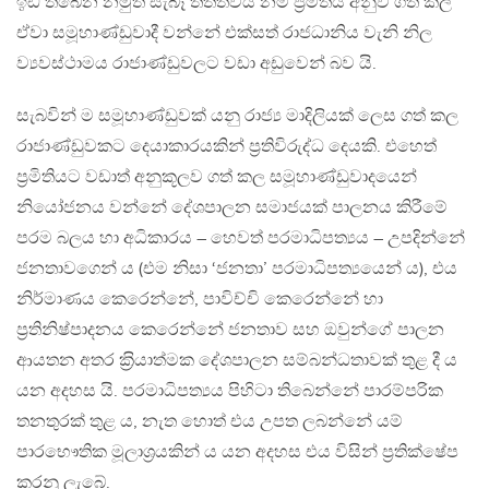
ඉඩ තිබෙන නමුත් සැබෑ තත්ත්වය නම් ප‍්‍රමිතිය අනුව ගත් කල
ඒවා සමූහාණ්ඩුවාදී වන්නේ එක්සත් රාජධානිය වැනි නිල
ව්‍යවස්ථාමය රාජාණ්ඩුවලට වඩා අඩුවෙන් බව යි.
සැබවින් ම සමූහාණ්ඩුවක් යනු රාජ්‍ය මාදිලියක් ලෙස ගත් කල
රාජාණ්ඩුවකට දෙයාකාරයකින් ප‍්‍රතිවිරුද්ධ දෙයකි. එහෙත්
ප‍්‍රමිතියට වඩාත් අනුකූලව ගත් කල සමූහාණ්ඩුවාදයෙන්
නියෝජනය වන්නේ දේශපාලන සමාජයක් පාලනය කිරීමේ
පරම බලය හා අධිකාරය – හෙවත් පරමාධිපත්‍යය – උපදින්නේ
ජනතාවගෙන් ය (එම නිසා ‘ජනතා’ පරමාධිපත්‍යයෙන් ය), එය
නිර්මාණය කෙරෙන්නේ, පාවිච්චි කෙරෙන්නේ හා
ප‍්‍රතිනිෂ්පාදනය කෙරෙන්නේ ජනතාව සහ ඔවුන්ගේ පාලන
ආයතන අතර ක‍්‍රියාත්මක දේශපාලන සම්බන්ධතාවක් තුළ දී ය
යන අදහස යි. පරමාධිපත්‍යය පිහිටා තිබෙන්නේ පාරම්පරික
තනතුරක් තුළ ය, නැත හොත් එය උපත ලබන්නේ යම්
පාරභෞතික මූලාශ‍්‍රයකින් ය යන අදහස එය විසින් ප‍්‍රතික්ෂේප
කරනු ලැබේ.