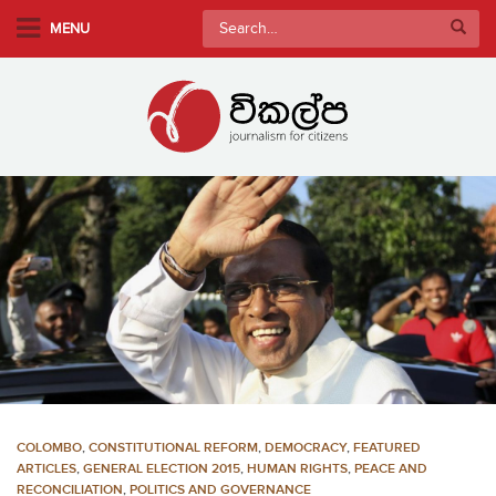
S
Search
MENU
k
for:
i
p
t
o
m
a
i
n
c
o
n
t
e
n
COLOMBO
,
CONSTITUTIONAL REFORM
,
DEMOCRACY
,
FEATURED
t
ARTICLES
,
GENERAL ELECTION 2015
,
HUMAN RIGHTS
,
PEACE AND
RECONCILIATION
,
POLITICS AND GOVERNANCE