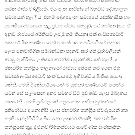
භාවිතය දේශපාලනය ජනවාර්ගික කිරීමත් සමග සම්බන්ධ
කරන රාජ්‍ය මාදිලියකි. එය පැන නගින්නේ බහුවිධ දේශපාලන
සමාජයන් තුළ දී ය. එනම් දේශපාලන සමාජයේ ඓතිහාසික හා
භෞමික අවකාශය තුළ ප‍්‍රධානත්වය තහවුරු කර ගන්නා (සහ ඒ
අනුව රාජ්‍යයේ අයිතියට උරුමකම් කියන) එක් ආධිපත්‍යධාරී
ජනවාර්ගික කණ්ඩායමක් ව්‍යවස්ථාමය පටිපාටියේ පදනම
ලෙස ජනවාර්ගික සම්බන්ධතා පදනම් කර ගත් ධුරාවලියක්
තහවුරු කිරීමට උත්සාහ කරන්නා වූ තත්ත්වයන් තුළ දී ය.
ජනවර්ග තන්ත‍්‍රීය පාලනයෝ රාජ්‍යය අත්පත් කර ගෙන එහි
සම්පත් ආධිපත්‍යධාරී කණ්ඩායමේ අභිවෘද්ධිය පිණිස යොදා
ගනිති. මෙහි දී අනිවාර්යයෙන් ම සුළුතර කණ්ඩායම් තමන්ට
යටත් සේ සැලකෙන අතර සමහර විට ප‍්‍රචණ්ඩ ලෙස මර්දනය
කෙරෙති. මෙහි ප‍්‍රතිඵලයක් ලෙස පැන නගින සුළුතරයේ
ප‍්‍රතිරෝධය ද නොනිසි ලෙස ජනවර්ග තන්ත‍්‍රීය ස්වරූපයක් ගත
හැකි ය (එල්ටීටීඊය මීට මනා උදාහරණයකි). ජනවාර්ගික
තන්ත‍්‍රයක් තුළ දී ජනවාර්ගිකත්වයට ආවේණික සංස්කෘතික