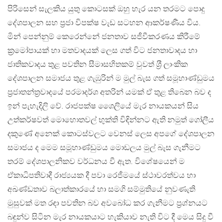
පිරිසෙන් සැලකිය යුතු කොටසක් ඔහු හැර යන තරමට පොදු
දේශපාලන සහ ප‍්‍රජා විපක්ෂ වැඩ සටහන ආකර්ෂණීය විය.
මින් පෙන්නුම් කෙරෙන්නේ ජනතාව සජීවීකරණය කිරීමේ
ක‍්‍රමෝපායක් හා මතවාදයක් ලෙස ගත් විට ජනතාවාදය හා
ජාතිකවාදය තුළ පවතින සීමාසහිතකම් වුවත් ශ‍්‍රී ලාංකික
දේශපාලන සමාජය තුළ ගැඹුරින් ම මුල් බැස ගත් සමූහාණ්ඩුමය
ප‍්‍රජාතන්ත‍්‍රවාදයේ පරමාදර්ශ අතරින් යමක් ඒ තුළ තිබෙන බව ද
ඉන් පැහැදිලි වේ. රාජපක්ෂ ශෛලියේ මැර නායකයන් සිය
උත්කර්ෂවත් මොහොතවල් භුක්ති විඳින්නට ඇති නමුත් ගෝලීය
දකුණේ අනෙක් කොටස්වලට වෙනස් ලෙස අපගේ දේශපාලන
සමාජය ද මෙම සමූහාණ්ඩුමය මොඩලය මුල් බැස ගැනීමට
තරම් දේශපාලනිකව වර්ධනය වී ඇත. විශේෂයෙන් ම
ඒකාධිපතිවාදී රාජ්‍යයක දී පවා රෙජීමයේ ස්ථාවරත්වය හා
අඛණ්ඩතාව බලාත්කාරයේ හා සමගි සම්මුතියේ නුවණැති
මුසුවක් මත රඳා පවතින බව අවබෝධ කර ගැනීමට ප‍්‍රශ්නයට
බඳුන්ව සිටින මැර නායකයාට හැකියාව නැති විට දී මෙය සිදු වී