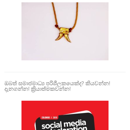
ඔබත් සමාජමාධ්‍ය පරිශීලකයෙක්ද? කියවන්න!
දැනගන්න! ක්‍රියාත්මකවන්න!