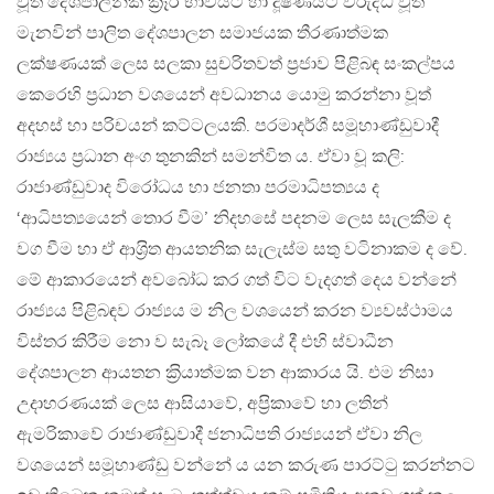
වූත් දේශපාලනික ක‍්‍රෑර භාවයට හා දූෂණයට විරුද්ධ වූත්
මැනවින් පාලිත දේශපාලන සමාජයක තීරණාත්මක
ලක්ෂණයක් ලෙස සලකා සුචරිතවත් ප‍්‍රජාව පිළිබඳ සංකල්පය
කෙරෙහි ප‍්‍රධාන වශයෙන් අවධානය යොමු කරන්නා වූත්
අදහස් හා පරිචයන් කට්ටලයකි. පරමාදර්ශී සමූහාණ්ඩුවාදී
රාජ්‍යය ප‍්‍රධාන අංග තුනකින් සමන්විත ය. ඒවා වූ කලි:
රාජාණ්ඩුවාද විරෝධය හා ජනතා පරමාධිපත්‍යය ද
‘ආධිපත්‍යයෙන් තොර වීම’ නිදහසේ පදනම ලෙස සැලකීම ද
වග වීම හා ඒ ආශ‍්‍රිත ආයතනික සැලැස්ම සතු වටිනාකම ද වේ.
මේ ආකාරයෙන් අවබෝධ කර ගත් විට වැදගත් දෙය වන්නේ
රාජ්‍යය පිළිබඳව රාජ්‍යය ම නිල වශයෙන් කරන ව්‍යවස්ථාමය
විස්තර කිරීම නො ව සැබෑ ලෝකයේ දී එහි ස්වාධීන
දේශපාලන ආයතන ක‍්‍රියාත්මක වන ආකාරය යි. එම නිසා
උදාහරණයක් ලෙස ආසියාවේ, අප‍්‍රිකාවේ හා ලතින්
ඇමරිකාවේ රාජාණ්ඩුවාදී ජනාධිපති රාජ්‍යයන් ඒවා නිල
වශයෙන් සමූහාණ්ඩු වන්නේ ය යන කරුණ පාරට්ටු කරන්නට