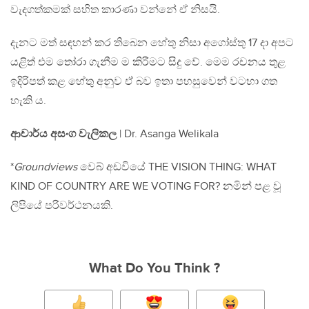
වැදගත්කමක් සහිත කාරණා වන්නේ ඒ නිසයි.
දැනට මත් සඳහන් කර තිබෙන හේතු නිසා අගෝස්තු 17 දා අපට
යළිත් එම තෝරා ගැනීම ම කිරීමට සිදු වේ. මෙම රචනය තුළ
ඉදිරිපත් කළ හේතු අනුව ඒ බව ඉතා පහසුවෙන් වටහා ගත
හැකි ය.
ආචාර්ය අසංග වැලිකල
| Dr. Asanga Welikala
*
Groundviews
වෙබ් අඩවියේ THE VISION THING: WHAT
KIND OF COUNTRY ARE WE VOTING FOR? නමින් පළ වූ
ලිපියේ පරිවර්ථනයකි.
What Do You Think ?