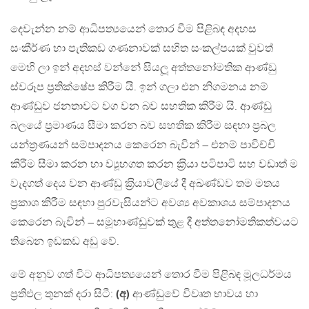
දෙවැන්න නම් ආධිපත්‍යයෙන් තොර වීම පිළිබඳ අදහස
සංකීර්ණ හා පැතිකඩ ගණනාවක් සහිත සංකල්පයක් වුවත්
මෙහි ලා ඉන් අදහස් වන්නේ සියලූ අත්තනෝමතික ආණ්ඩු
ස්වරූප ප‍්‍රතික්ෂේප කිරීම යි. ඉන් ගලා එන නිගමනය නම්
ආණ්ඩුව ජනතාවට වග වන බව සහතික කිරීම යි. ආණ්ඩු
බලයේ ප‍්‍රමාණය සීමා කරන බව සහතික කිරීම සඳහා ප‍්‍රබල
යන්ත‍්‍රණයන් සම්පාදනය කෙරෙන බැවින් – එනම් පාවිච්චි
කිරීම සීමා කරන හා ව්‍යූහගත කරන ක‍්‍රියා පටිපාටි සහ වඩාත් ම
වැදගත් දෙය වන ආණ්ඩු ක‍්‍රියාවලියේ දී අඛණ්ඩව තම මතය
ප‍්‍රකාශ කිරීම සඳහා පුරවැසියන්ට අවශ්‍ය අවකාශය සම්පාදනය
කෙරෙන බැවින් – සමූහාණ්ඩුවක් තුළ දී අත්තනෝමතිකත්වයට
තිබෙන ඉඩකඩ අඩු වේ.
මේ අනුව ගත් විට ආධිපත්‍යයෙන් තොර වීම පිළිබඳ මූලධර්මය
ප‍්‍රතිඵල තුනක් දරා සිටී:
(අ)
ආණ්ඩුවේ විවෘත භාවය හා