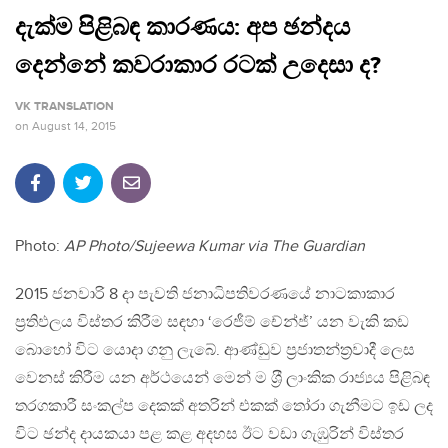
දැක්ම පිළිබඳ කාරණය: අප ඡන්දය
දෙන්නේ කවරාකාර රටක් උදෙසා ද?
VK TRANSLATION
on
August 14, 2015
Photo:
AP Photo/Sujeewa Kumar via The Guardian
2015 ජනවාරි 8 දා පැවති ජනාධිපතිවරණයේ නාටකාකාර
ප‍්‍රතිඵලය විස්තර කිරීම සඳහා ‘රෙජීම් චේන්ජ්’ යන වැකි කඩ
බොහෝ විට යොදා ගනු ලැබේ. ආණ්ඩුව ප‍්‍රජාතන්ත‍්‍රවාදී ලෙස
වෙනස් කිරීම යන අර්ථයෙන් මෙන් ම ශ‍්‍රී ලාංකික රාජ්‍යය පිළිබඳ
තරගකාරී සංකල්ප දෙකක් අතරින් එකක් තෝරා ගැනීමට ඉඩ ලද
විට ඡන්ද දායකයා පළ කළ අදහස ඊට වඩා ගැඹුරින් විස්තර