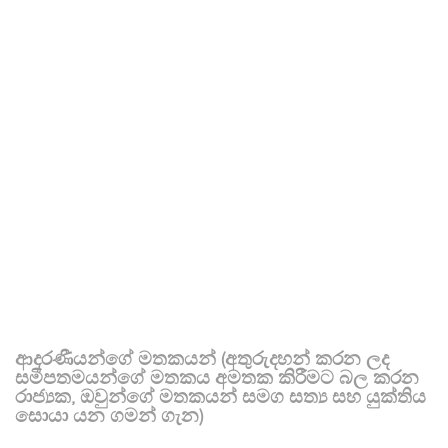
ආදරණීයන්ගේ මතකයන් (අතුරුදහන් කරන ලද
සමීපතමයන්ගේ මතකය අමතක කිරීමට බල කරන
රාජ්‍යක, ඔවුන්ගේ මතකයන් සමග සත්‍ය සහ යුක්තිය
සොයා යන ගමන් ගැන)