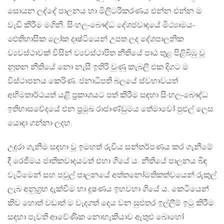
සොයන ලද්දේ පාලනය හා මිලිටරීකරණය එන්න එන්න ම
වැඩි කිරීම මගිනි. සිංහල-බෞද්ධ දේශජවාදයේ මිථ්‍යාමය-
ඓතිහාසික ලෝක දෘෂ්ටියෙන් උපත ලද දේශපාලනික
ව්‍යවස්ථාවක් විසින් ව්‍යවස්ථාපිත නීතියේ පාඨ තුළ පිළිබිඹු වූ
නූතන නීතියේ නො නැසී ඉතිරි වුණු කැබලි එක දිගට ම
විස්ථාපනය කෙරිණ. ජනාධිපති බලයේ ස්වභාවයත්
අභිමතාර්ථයත් යළි ප‍්‍රකාශයට පත් කිරීම සඳහා සිංහල-බෞද්ධ
ඉතිහාසවේදයේ එන ප‍්‍රමුඛ රාජාණ්ඩුමය තේමාවෝ පුළුල් ලෙස
යොදා ගන්නා ලදහ.
උදුරා ගැනීම සඳහා වූ ඉමහත් රුචිය සන්තර්පණය කර ගැනීමේ
දී රෙජීමය ජාතිකවාදයටත් එහා ගියේ ය. නීතියේ පාලනය බිඳ
වැටීමෙන් සහ පවුල් පාලනයේ අත්තනෝමතිකත්වයෙන් රුකුල්
ලැබ අනුග‍්‍රහ දැක්වීම හා දූෂණය ඉහවහා ගියේ ය. කෙටියෙන්
කිව හොත් වඩාත් ම වැදගත් දෙය වන සුළුතර ඉල්ලීම් ඉටු කිරීම
සඳහා පැවති ආවේණික නොහැකියාව ඇතුළු බොහෝ