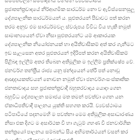
සම්පත්වලින් සම්පාදනය වන්නේ ව්‍යවස්ථාමය
ප‍්‍රජාතන්ත‍්‍රවාදයේ නිර්ආගමික සාරධර්ම නො ව ඇවිස්සෙනසුලූ
දේශපාලනික සාරධර්මයන් ය. සුළුතරයන් පීඩාවට පත් කරන
තරම අනුව එම සාරධර්මවල ස්වරූපය විවිධ විය හැකි නමුත්
සාමාන්‍යයෙන් ඒවා නිසා සුළුතරයන්ට යම් ආකාරයක
දේශපාලනික නියෝජනයක් හා අයිතිවාසිකම් අත් කර ගැනීමට
ඉඩ සැලසෙන අතර සුළුතරයන් ඉදිරිපත් කරන අයිතිවාසිකම්
පිළිබඳ ඉල්ලීම් අතර තිබෙන අතිමූලික ම ඉල්ලීම් ප‍්‍රතික්ෂේප වේ.
ජනවර්ග තන්ත‍්‍රීය රාජ්‍ය යනු ඡන්දයෙන් තේරී පත් නොවූ
ආඥාදායකත්වයන් නොවන නමුත් ඒවා ජනවර්ග-සංස්කෘතික
ජනතාවාදය සහ ප‍්‍රජාතන්ත‍්‍රවාදී බහුතරවාදය යොදා ගෙන
බහුවිධ දේශපාලන සමාජය මත තමන් පවත්වා ගෙන යන
ඒකාධිපතිවාදී පාලනය යුක්ති සහගත කරයි. ව්‍යවස්ථාමය
පටිපාටියේ පදනමෙහි ම පවත්නා මෙම අතිමූලික අසාධාරණය
නිසා එක දිගට ම අසාර්ථක වී හා ගැටුම් ගහණ වී ජනවාර්ගික
තන්ත‍්‍රයෝ පාලනය සම්බන්ධ සිය අභිමතාර්ථයන් වසන් කර