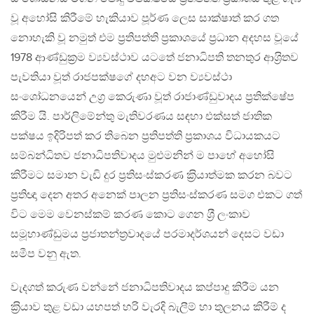
වූ අහෝසි කිරීමේ හැකියාව පූර්ණ ලෙස සාක්ෂාත් කර ගත
නොහැකි වූ නමුත් එම ප‍්‍රතිපත්ති ප‍්‍රකාශයේ ප‍්‍රධාන අදහස වූයේ
1978 ආණ්ඩුක‍්‍රම ව්‍යවස්ථාව යටතේ ජනාධිපති තනතුර ආශ‍්‍රිතව
පැවතියා වූත් රාජපක්ෂගේ දහඅට වන ව්‍යවස්ථා
සංශෝධනයෙන් උග‍්‍ර කෙරුණා වූත් රාජාණ්ඩුවාදය ප‍්‍රතික්ෂේප
කිරීම යි. පාර්ලිමේන්තු මැතිවරණය සඳහා එක්සත් ජාතික
පක්ෂය ඉදිරිපත් කර තිබෙන ප‍්‍රතිපත්ති ප‍්‍රකාශය විධායකයට
සම්බන්ධිතව ජනාධිපතිවාදය මුළුමනින් ම පාහේ අහෝසි
කිරීමට සමාන වැඩි දුර ප‍්‍රතිසංස්කරණ ක‍්‍රියාත්මක කරන බවට
ප‍්‍රතිඥා දෙන අතර අනෙක් පාලන ප‍්‍රතිසංස්කරණ සමග එකට ගත්
විට මෙම වෙනස්කම් කරණ කොට ගෙන ශ‍්‍රී ලංකාව
සමූහාණ්ඩුමය ප‍්‍රජාතන්ත‍්‍රවාදයේ පරමාදර්ශයන් දෙසට වඩා
සමීප වනු ඇත.
වැදගත් කරුණ වන්නේ ජනාධිපතිවාදය කප්පාදු කිරීම යන
ක‍්‍රියාව තුළ වඩා යහපත් හරි වැරදි බැලීම් හා තුලනය කිරීම් ද