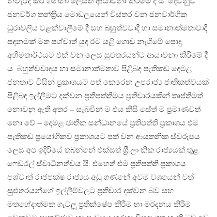
නිවැරදි කර ගන්නා ලෙසත් ආයාචනා කිරීමේ දී ය. දෙවනුව
ජනවර්ග තන්ත‍්‍රීය මොඩලයෙන් විස්තර වන ජනවාර්ගික
ධුරාවලිය වළක්වාලීමේ දී සහ බහුත්වවාදී හා සමානාත්මතාවාදී
පදනමක් මත පශ්චාත් යුද රට යළි ගොඩ නැගීමේ පොදු
අභිමතාර්ථයට එක් වන ලෙස සුළුතරයන්ට ආයාචනා කිරීමේ දී
ය. බහුත්වවාදය හා සමානාත්මතාව පිළිබඳ පැතිකඩ දෙමළ
ජනතාව විසින් ප‍්‍රකාශයට පත් කෙරෙන උපරාජ්‍ය ජාතිකත්වයක්
පිළිබඳ ඉල්ලීමට දක්වන ප‍්‍රතිපත්තිමය ප‍්‍රතිචාරයකින් තෘප්තිමත්
නොවනු ඇති අතර – සැබවින් ම එය කිසි සේත් ම ප‍්‍රමාණවත්
නො වේ – දෙමළ ජාතික සන්ධානයේ ප‍්‍රතිපත්ති ප‍්‍රකාශය එම
පැතිකඩ ප‍්‍රයෝගිකව ප‍්‍රකාශයට පත් වන ආයතනික ස්වරූපය
ලෙස අප ඉදිරියේ තබන්නේ එක්සත් ශ‍්‍රී ලාංකික රාජ්‍යයක් තුළ
ෆෙඩරල් ස්වාධීනත්වය යි. එහෙත් එම ප‍්‍රතිපත්ති ප‍්‍රකාශය
පශ්චාත් රාජපක්ෂ රාජ්‍යය අඩු ගණනේ අවම වශයෙන් වත්
සුළුතරයන්ගේ ඉල්ලීම්වලට ප‍්‍රතිචාර දක්වන බව සහ
මතභේදාත්මක ගැටලූ ප‍්‍රතික්ෂේප කිරීම හා මර්දනය කිරීම