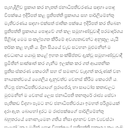
පැහැදිලිව ප‍්‍රකාශ කර නැතත් ජනාධිපතිවරණය සඳහා පොදු
විපක්ෂය ඉදිරිපත් කළ ප‍්‍රතිපත්ති ප‍්‍රකාශය සහ පාර්ලිමේන්තු
මැතිවරණය සඳහා එක්සත් ජාතික පක්ෂය ඉදිරිපත් කර තිබෙන
ප‍්‍රතිපත්ති ප‍්‍රකාශය පොදුවේ ගත් කල සමූහාණ්ඩුවාදී පරමාදර්ශය
පිළිබඳ මෙම සංකල්පගත කිරීමේ අවශ්‍යතාවන්ට අනුකූල යැයි
තර්ක කළ හැකි ය. දින සියයේ වැඩ සටහන මුළුමනින් ම
අවධානය යොමු කළේ ඉහත සංක්ෂිප්තව දැක්වූ සමූහාණ්ඩුවාදී
ප‍්‍රමිතීන් සාක්ෂාත් කර ගැනීම ඉලක්ක කර ගත් ආයතනික
ප‍්‍රතිසංස්කරණ කෙරෙහි සහ ඒ සමානව වැදගත් කරුණක් වන
නායකත්වයේ ශෛලිය දැනුවත්ව වෙනස් කිරීම කෙරෙහි ය.
හිටපු ජනාධිපතිවරයාගේ පුරාජේරු හා සාටෝප කතාවලට
මුළුමනින් ම වෙනස් ලෙස ජනාධිපති තනතුරේ රාජ්‍ය සේවා
පැතිකඩ විදහා පෑමට නව ජනාධිපතිවරයා ඉමහත් පරිශ‍්‍රමයක්
දරා ඇත. බොහෝ දුරට ම රාජපක්ෂගේ පාර්ලිමේන්තු
බහුතරයේ නොනැමෙන ගතිය නිසා දහනව වන ව්‍යවස්ථා
සංශෝධනය මගින් පොදු විපක්ෂයේ ප‍්‍රතිපත්ති ප‍්‍රකාශය තුළ ගැබ්