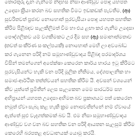
තොරතුරු දැන ගැනීමේ නිදහස නිසා ආණ්ඩුව පොදු යහපත
උදෙසා ක‍්‍රියා කරන බව සහතික වීමට ඉඩකඩක් පැවතීම,
(ආ)
සුචරිතවත් ප‍්‍රජාව නොහොත් පුරවැසියා පොදු යහපත සහතික
කිරීම පිළිබඳව සැලකිලිමත් වීම හා එය ළඟා කර ගැනීම උදෙසා
පෞද්ගලිකව යම් වගකීමකට උර දීම සහ
(ඈ)
සමානාත්මතාව
(තවත් සංකීර්ණ සංකල්පයකි) නොහොත් මෙහි ලා අවබෝධ
කර ගැනෙන පරිදි නම් සමූහාණ්ඩුවාදය පිළිබඳ පරමාදර්ශය
විසින් තමන්ගෙන් අපේක්ෂා කෙරෙන කාර්ය භාරය ඉටු කිරීමට
පුරවැසියන්ට හැකි වන පරිදි මූලික නීතිමය, දේශපාලනික හා
සමාජ-ආර්ථික තත්ත්වයන් සහතික කිරීම යි. අවසන් වශයෙන්
කිව යුත්තේ ප‍්‍රමිතීන් ලෙස සැලකෙන මෙම සාරධර්ම සහ
අභිප‍්‍රායන් යහපත උදෙසා අභිමත බව ප‍්‍රකාශයට පත් කෙරෙන
නමුත් ඒවා සැබෑ කළ හැකි ක‍්‍රම නොපවතින්නේ නම් ඒවායේ
ඇත්තේ සුළු වැදගත්කමක් බව යි. එම නිසා සමූහාණ්ඩුවාදය
ආණ්ඩුව වග වන බව සහතික වන පරිදි ආයතන සැලසුම් කිරීම
කෙරෙහි බරපතළ අවධානයක් යොමු කරයි.