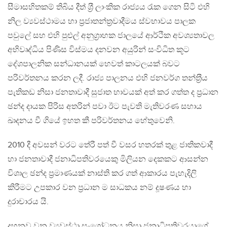
සීමාසහිතකම් තිබිය දීත් ශ‍්‍රී ලාංකික රාජ්‍යය රැක ගෙන සිටි එහි
නිල ව්‍යවස්ථාමය හා ප‍්‍රජාතන්ත‍්‍රවාදීමය ස්වභාවය පාලක
පවුලේ සහ එහි පුළුල් අනුග‍්‍රාහක ජාලයේ ආර්ථික අවශ්‍යතාවල
අභිවෘද්ධිය පිණිස විස්මය දනවන අයුරින් සංවිධිත කූට
දේශපාලනික සන්ධානයක් හෙවත් කාටලයක් බවට
පරිවර්තනය කරන ලදී. රාජ්‍ය පාලනය එහි ජනවර්ග තන්ත‍්‍රීය
පැතිකඩ නිසා ජනතාවාදී සුජාත භාවයක් අත් කර ගත්ත ද ප‍්‍රධාන
ඡන්ද දායක පිරිස අතරින් පවා ඊට පැවති මැතිවරණ සහාය
ඛාදනය වී ගියේ ඉහත කී පරිවර්තනය හේතුවෙනි.
2010 දී අවසන් වරට තේරී පත් වී වසර හතරක් තුළ ජාතිකවාදී
හා ජනතාවාදී ජනාධිපතිවරයෙකු මිලියන දෙකකට ආසන්න
විශාල ඡන්ද ප‍්‍රමාණයක් නාස්ති කර ගත් ආකාරය පැහැදිලි
කිරීමට උපකාර වන ප‍්‍රධාන ම සාධකය නම් දූෂණය හා
දුරාචාරය යි.
දහනව වන ව්‍යවස්ථා සංශෝධනය නිසා ජනාධිපතිවරයාගේ