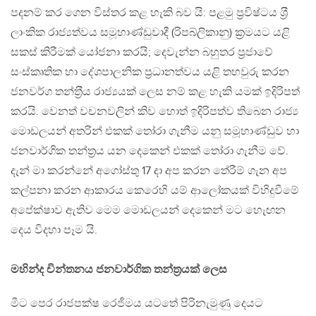
පදනම් කර ගෙන විස්තර කළ හැකි බව යි: පළමු ප‍්‍රවිෂ්ටය ශ‍්‍රී
ලාංකික රාජ්‍යත්වය සමූහාණ්ඩුවාදී (රිපබ්ලිකානු) ක‍්‍රමයට යළි
සකස් කිරීමක් යෝජනා කරයි; දෙවැන්න බහුතර ප‍්‍රජාවේ
සංස්කෘතික හා දේශපාලනික ප‍්‍රධානත්වය යළි තහවුරු කරන
ජනවර්ග තන්ත‍්‍රීය රාජ්‍යයක් ලෙස නම් කළ හැකි යමක් ඉදිරිපත්
කරයි. වෙනත් වචනවලින් කිව හොත් ඉදිරිපත්ව තිබෙන රාජ්‍ය
මොඩලයන් අතරින් එකක් තෝරා ගැනීම යනු සමූහාණ්ඩුව හා
ජනවාර්ගික තන්ත‍්‍රය යන දෙකෙන් එකක් තෝරා ගැනීම වේ.
දැන් මා කරන්නේ අගෝස්තු 17 දා අප කරන තේරීම් ගැන අප
කල්පනා කරන ආකාරය කෙරෙහි යම් ආලෝකයක් විහිදුවීමේ
අපේක්ෂාව ඇතිව මෙම මොඩලයන් දෙකෙන් මට හැෙඟන
දෙය විදහා පෑම යි.
මහින්ද චින්තනය ජනවාර්ගික තන්ත‍්‍රයක් ලෙස
මීට පෙර රාජපක්ෂ රෙජීමය යටතේ පිරිනැමුණු දෙයට