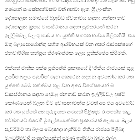
වෙනුවට සාකච්ඡාව හා සංවාදය හරහා විසඳා ගත හැකි බව අඩු
ගණනේ සංකේතාත්මකව වත් අඟවා ඇත. ශ‍්‍රී ලාංකික
දේශපාලන සමාජයේ බහුවිධ ස්වභාවය හඳුනා ගන්නා නව
දේශපාලන ක‍්‍රමය වාසස්ථානය සඳහා සුළුතරයන් කරන
ඉල්ලීම්වල වලංගු භාවය හා යුක්ති සහගත භාවය පිළිගනියි. එය
මතු බලාපොරොත්තු සහිත ආරම්භයක් වන අතර රාජපක්ෂගේ
ජනවාර්ගික තන්ත‍්‍රය තීරණාත්මක ලෙස ප‍්‍රතික්ෂේප කිරීමකි.
එක්සත් ජාතික පක්ෂ ප‍්‍රතිපත්ති ප‍්‍රකාශයේ දී ‘ඒකීය රාජ්‍යයක් තුළ
උපරිම බලය පැවරීම’ ගැන කෙරෙන සඳහන අවබෝධ කර ගත
යුත්තේ මෙම තත්ත්වය තුළ වන අතර විශේෂයෙන් ම
වාසස්ථානය සඳහා දෙමළ ජනතාව කරන ඉල්ලීම්වල දෘෂ්ටි
කෝණයෙන් බලන විට අවාසනාවන්ත වුවත් අප එය අවබෝධ
කර ගත යුත්තේ අනතුරුදායක අංශයක් පිළිබඳව රාජපක්ෂ කළ
තර්ජනයට එරෙහි මූලෝපායාත්මක ප‍්‍රාකාරයක් ලෙස ය. බලය
පැවරීමට හා බලය බෙදාහදා ගැනීමට ඒකීය රාජ්‍යය පිළිබඳ
මූලධර්මවාදී සංකල්පයකින් පමණ ඉක්මවා බාධා එල්ල