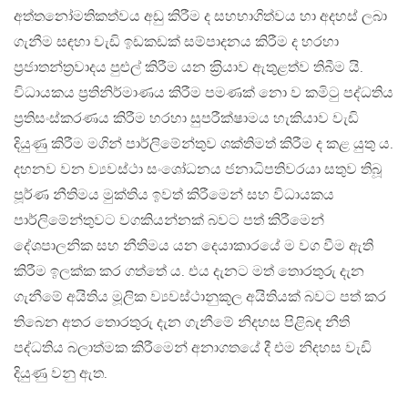
අත්තනෝමතිකත්වය අඩු කිරීම ද සහභාගිත්වය හා අදහස් ලබා
ගැනීම සඳහා වැඩි ඉඩකඩක් සම්පාදනය කිරීම ද හරහා
ප‍්‍රජාතන්ත‍්‍රවාදය පුළුල් කිරීම යන ක‍්‍රියාව ඇතුළත්ව තිබීම යි.
විධායකය ප‍්‍රතිනිර්මාණය කිරීම පමණක් නො ව කමිටු පද්ධතිය
ප‍්‍රතිසංස්කරණය කිරීම හරහා සුපරීක්ෂාමය හැකියාව වැඩි
දියුණු කිරීම මගින් පාර්ලිමේන්තුව ශක්තිමත් කිරීම ද කළ යුතු ය.
දහනව වන ව්‍යවස්ථා සංශෝධනය ජනාධිපතිවරයා සතුව තිබූ
පූර්ණ නීතිමය මුක්තිය ඉවත් කිරීමෙන් සහ විධායකය
පාර්ලිමේන්තුවට වගකියන්නක් බවට පත් කිරීමෙන්
දේශපාලනික සහ නීතිමය යන දෙයාකාරයේ ම වග වීම ඇති
කිරීම ඉලක්ක කර ගත්තේ ය. එය දැනට මත් තොරතුරු දැන
ගැනීමේ අයිතිය මූලික ව්‍යවස්ථානුකූල අයිතියක් බවට පත් කර
තිබෙන අතර තොරතුරු දැන ගැනීමේ නිදහස පිළිබඳ නීති
පද්ධතිය බලාත්මක කිරීමෙන් අනාගතයේ දී එම නිදහස වැඩි
දියුණු වනු ඇත.