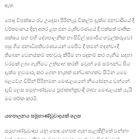
ඇත.
පොදු විපක්ෂය රට උදෙසා පිරිනැමූ විකල්ප දැක්ම ජනවාරියේ දී
වර්තමානය දිනූ අතර ළඟ එන මැතිවරණයේ දී එක්සත් ජාතික
පක්ෂය සහ එහි දේශපාලනික හා සිවිල් සමාජීය හවුල්කරුවෝ
පසු ගිය ජනාධිපතිවරණයෙන් මෙපිට දී තමන් හඳුන්වා දී
තිබෙන වෙනස්කම් තහවුරු කිරීම හා පදනම් කර ගැනීම සඳහා
වරමක් ලබා ගැනීමට උත්සාහ කරති. ඔවුන් මේ සම්බන්ධ සිය
දැක්ම හුවමාරු කර ගෙන නැතත් සන්ධානගතව සිටින මෙම
බලවේග විසින් පිරිනමන මොඩලයෙන් නියෝජනය වන්නේ
දැඩි ලෙස සමූහාණ්ඩුමය ප‍්‍රජාතන්ත‍්‍රවාදී රාජ්‍ය මොඩලයක් යැයි
මම තර්ක කරමි.
යහපාලනය සමූහාණ්ඩුවාදයක් ලෙස
සමූහාණ්ඩුවාදය යනු පොදු යහපත ගැන සැලකිලිමත් වන්නා