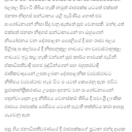
බලතල සීමා වී තිබිය හැකි නමුත් රාජපක්ෂ යටතේ එක්සත්
ජනතා නිදහස් සන්ධානය යළි පැමිණිය හොත් එම
සංශෝධනයන් නිසා සිදු වනු ඇත්තේ සුළු වෙනසකි. මන්ද යත්
එක්සත් ජනතා නිදහස් සන්ධානයෙන් හා ඔහුගෙන්
නියෝජනය වන දේශපාලන ශෛලියේ දී සහ රාජ්‍ය බලය
පිළිබඳ සංකල්පයේ දී නීත්‍යනුකූල භාවයට හා ව්‍යවස්ථානුකූල
භාවයට ඉටු කළ හැකි වන්නේ සුළු කාර්ය භාරයක් බැවිනි.
ඒකාධිපතිවාදී සහජ බුද්ධීන්ගෙන් සහ බහුතරවාදී
ජාතිකවාදයෙන් උපත ලබන දේශපාලනික ව්‍යවස්ථාවට
නීතිමය ව්‍යවස්ථාව හැම විට ම යටත් කෙරෙනු ඇත. එවිට
ප‍්‍රජාතාන්ත‍්‍රීකරණය උදෙසා දහනව වන සංශෝධනයෙන්
හඳුන්වා දෙන ලද නීතිමය වෙනස්කම් තිබිය දී පවා ශ‍්‍රී ලාංකික
රාජ්‍යය රාජපක්ෂ රෙජීමය යටතේ පැවති තත්ත්වය කරා ආපසු
යැවෙනු ඇත.
පසු ගිය ජනාධිපතිවරණයේ දී රාජපක්ෂගේ ප‍්‍රධාන ඡන්ද දායක