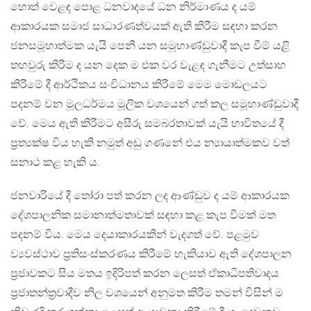
හොත් වෙළඳ පොළ ධනවාදයේ ධන නිර්මාණය ද යම්
ආකාරයක සමාජ සාධාරණත්වයක් ඇති කිරීම සඳහා කරන
ජනසමූහාත්මක යැයි පෙනී යන සමූහාණ්ඩුවාදී කැප වීම් යළි
තහවුරු කිරීම ද යන දෙක ම එක වර වැළඳ ගැනීමට උත්සාහ
කිරීමේ දී ආර්ථිකය සංවිධානය කිරීමේ මෙම මොඩලයට
පදනම් වන මූලධර්මය මූලික වශයෙන් ගත් කල සමූහාණ්ඩුවාදී
වේ. මෙය ඇති කිරීමට අසීරු සමබරතාවක් යැයි භාවිතයේ දී
ප‍්‍රත්‍යක්ෂ විය හැකි නමුත් අඩු ගණනේ එය න්‍යායාත්මකව වත්
සනාථ කළ හැකි ය.
ජනවාරියේ දී තෝරා පත් කරන ලද ආණ්ඩුව ද යම් ආකාරයක
දේශපාලනික සමානාත්මතාවක් සඳහා කළ කැප වීමක් මත
පදනම් විය. මෙය දෙයාකාරයකින් වැදගත් වේ. පළමුව
ව්‍යවස්ථාව ප‍්‍රතිසංස්කරණය කිරීමේ හැකියාව ඇති දේශපාලන
ප‍්‍රජාවකට සිය මතය ඉදිරිපත් කරන ලෙසත් ඒකාධිපතිවාදය
ප‍්‍රජාතන්ත‍්‍රවාදීව නිල වශයෙන් අනුමත කිරීම තමන් විසින් ම