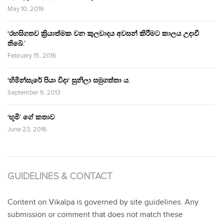
May 10, 2019
‘රහසිගතව ක්‍රියාත්මක වන කුලවාදය අවසන් කිරීමට කාලය උදාවී
තිබේ.’
February 15, 2016
‘හිමින්සැරේ පියා විදා‘ සුනිලා සමුගත්තා ය.
September 9, 2013
‘භූමි’ ගේ කතාව
June 23, 2016
GUIDELINES & CONTACT
Content on Vikalpa is governed by site guidelines. Any
submission or comment that does not match these