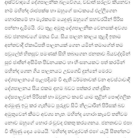
දෘෂ්ටිවාදයේ දේශපාලනික බලවේගය, වඩාත් සරලව කියනවා
නම් මහින්ද රාජපක්ෂ හා ඔහුගේ සාටකයේ එල්ලීගෙන
හොරකමේ හා මැරකමේ යෙදුණු ඔහුගේ සහචරයින් පිරිස
පන්නා දැමීමයි. රට තුළ අමුතු දේශපාලනික වෙනසක් අවශ්‍ය
බව ජනතාවගේ මතය විය. සිය පාලන කාලය තුළදී ඉතාම
අන්තවාදී ඒකාධිපති පාලනයක් ගෙන යමින් තමාගේත් තම
පවුලේත් හිතසුව පමණක් සිහි තබාගෙන ජනතාව බියවද්දමින්
සුළු ජාතීන් අසීමිත පීඩනයකට හා හිංසනයකට පත් කරමින්
මහින්ද ගෙන ගිය පාලනයට උඩගෙඩි දුන්නේ මෙරට
දේශපාලනයේ පැලපදියම් වී ඇති ධර්මතාවක් වන අවස්ථාවාදී
දේශපාලනය සිය එකම දහම බවට පත්කර ගත් දූෂිත
දේසපාලුවන් පිරිසක් හා ඔවුනට කඩේ යාම තුළින් පෞද්ගලික
අරමුණු ඉටු කර ගැනීමට පුරුදුව සිටි නිලධාරීන් පිරිසක් බව
අමුතුවෙන් කීමට අවශ්‍ය නැත. මහින්ද හොරා කෑවේ තනිවම
නොව ඔහුගේ හොර රංචුවද එකතු කරගෙනය. ජනතාවට එපා
වී තිබුණු දෙය මෙයයි. ‘මහින්ද තවදුරටත් එපා’ යැයි සිතන්නට