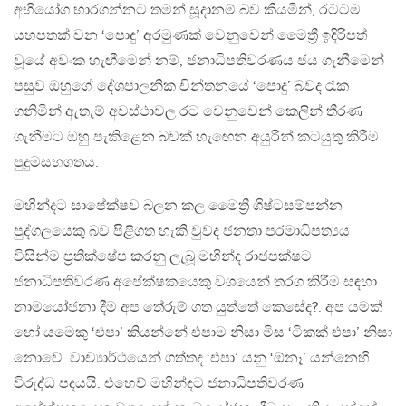
අභියෝග භාරගන්නට තමන් සූදානම් බව කියමින්, රටටම
යහපතක් වන ‘පොදු’ අරමුණක් වෙනුවෙන් මෛත්‍රී ඉදිරිපත්
වූයේ අවංක හැඟීමෙන් නම්, ජනාධිපතිවරණය ජය ගැනීමෙන්
පසුව ඔහුගේ දේශපාලනික චින්තනයේ ‘පොදු’ බවද රැක
ගනිමින් ඇතැම් අවස්ථාවල රට වෙනුවෙන් කෙලින් තීරණ
ගැනීමට ඔහු පැකිළෙන බවක් හැඟෙන අයුරින් කටයුතු කිරීම
පුදුමසහගතය.
මහින්දට සාපේක්ෂව බලන කල මෛත්‍රී ශිෂ්ටසම්පන්න
පුද්ගලයෙකු බව පිළිගත හැකි වුවද ජනතා පරමාධිපත්‍යය
විසින්ම ප්‍රතික්ෂේප කරනු ලැබූ මහින්ද රාජපක්ෂට
ජනාධිපතිවරණ අපේක්ෂකයෙකු වශයෙන් තරග කිරීම සඳහා
නාමයෝජනා දීම අප තේරුම් ගත යුත්තේ කෙසේද?. අප යමක්
හෝ යමෙකු ‘එපා’ කියන්නේ එපාම නිසා මිස ‘ටිකක් එපා’ නිසා
නොවේ. වාච්‍යාර්ථයෙන් ගත්තද ‘එපා’ යනු ‘ඕනෑ’ යන්නෙහි
විරුද්ධ පදයයි. එහෙව් මහින්දට ජනාධිපතිවරණ