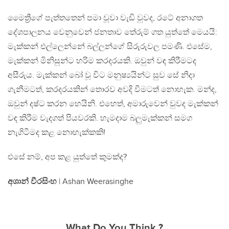
මෛත්‍රීගේ පැත්තතෙන් පමා වූවා වැඩි වුවද, රටේ අනාගත
දේශපාලනය වෙනුවෙන් ජනතාව තේරුම් ගත යුත්තේ මෙයයි:
මැක්කන් එල්ලෙන්නේ බල්ලන්ගේ සිරුරුවල පමණි. එසේම,
මැක්කන් මිනිසුන්ට හරිම කරදරයකි. ඔවුන් වඳ කිරීමටද
අසීරුය. මැක්කන් බෝ වූ විට මනුෂ්‍යයින්ට සුව සේ නිදා
ගැනීමටත්, කරදරයකින් තොරව අවදි වීමටත් නොහැක. මන්ද,
ඔවුන් දෂ්ට කරන හෙයිනි. එහෙත්, අමාරුවෙන් වුවද මැක්කන්
වඳ කිරීම වැදගත් පියවරකි. හැමදාම බලුමැක්කන් සමග
නැගිටීමද කළ නොහැක්කකි!
එසේ නම්, අප කළ යුත්තේ කුමක්ද?
අශාන් වීරසිංහ
| Ashan Weerasinghe
What Do You Think ?