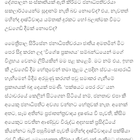
දේශපාලන සංස්කෘතියක් ඇති කිරීමට ජනාධිපතිවරයා
සකලාර්ථයෙන්ම සූදානම් නැති බව නොවේද? එය, නැවතත්
මහින්ද දෘෂ්ටිවාදය යම්තාක් දුරකට හෝ බලාත්මක වීමට
උඩගෙඩි දීමක් නොවේද?
මෛත්‍රීපාල සිරිසේන ජනාධිපතිවරයා ජාතිය අමතමින් මීට
පෙර සිදු කරන ලද ‘විශේෂ ප්‍රකාශය’ සම්බන්ධයෙන් මගේ
විග්‍රහය වෙනම ලිපියකින් මම පළ කළෙමි. මට නම් එය, ඉහත
කී උඩගෙඩි දීම හේතුවෙන් තමා තුළම උපදින ස්වයං-සාපරාධී
හැඟීමෙන් මිදීම අරමුණු කරගත් පවු සමාකර ගැනීමේ
ප්‍රකාශයක් බඳු දෙයක් පමණි. ‘පක්ෂයට පෙර රට’ යන
ස්ථාවරයේ කෙලින් සිටගෙන සිටියේ නම්, ජනතාව එපා කී
අයෙකු ජනාධිපතිට අවශ්‍ය වන්නට හේතුවක් නැත. අනෙක්
අතට, සෑම අතින්ම ප්‍රජාතන්ත්‍රවාදය දූෂණය වී පැවති, කිසිම
අයෙකුට පවතින ආණ්ඩුව විරුද්ධ අදහසක් ප්‍රසිද්ධියේ
කියන්නට බැරි පසුබිමක් පැවති මහින්ද දෘෂ්ටිවාදයේ පක්ෂියා
රජ වී තිබුණු මොහොතක නිර්භය තීරණයක් ගැනීමට ජනතාව