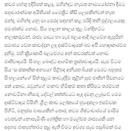
කවර හේතු ඉදිරිපත් කළද, මහින්දට නැවත නාමයෝජනා දීමට
සදාචාරාත්මක අයිතියක් මෛත්‍රීට කිසි ලෙසකින්වත් නැත.
මන්ද, මහින්ද යනු මා පෙරද සඳහන් කළ පරිදි තනි පුද්ගලයෙකු
පමණක්ම නොව, සිය පාලන කාලය තුළ වන්දිභට්ට
නලාකරුවන්, රාජ්‍ය මාධ්‍ය හා මැර බලය ආදී බලවේග ඇසුරින්
සමාජය වෙත කාවද්දන ලද දෘෂ්ටිවාදයක් බව අපි හොඳාකාරවම
දනිමු. එහි ක්‍රියාකාරී බලවේගය අන් කවරක්වත් නොව
ජාතිවාදයයි. සිංහල බෞද්ධ ආගමික ත්‍රස්තවාදයයි. සෑම විටම
සිය ‘සංස්කෘතික අන්‍යයා’ පිළිබඳ අනියත බියක් මෙරට බහුතර
සිංහලයන්ගේ සිත් තුළට කාවැද්දීම තුළින් සුළු ජාතීන් පීඩනයට
පත් කොට, ඔවුන්ගේ මානව හිමිකම් කතා කිරීමට තරම්වත්
නොවටිනා නිසරු දේවල් තත්ත්වයට ඇද දමනු ලැබුවේ මෙම
දෘෂ්ටිවාදය විසිනි. ශ්‍රී ලංකාව ලෝකයේ හුදෙකලා ඉසව්වක
පිහිටි, මනුස්ස වාසයකින් තොර, තවම ශිෂ්ටාචාරයේ මායිම
වෙතවත් නොපැමිණි ගෝත්‍රික හා ම්ලේච්ඡ රාජ්‍යයකි යන
අදහස ජාත්‍යන්තරය තුළ ඇති වීමට අවශ්‍ය සෑම පසුබිමක් එය