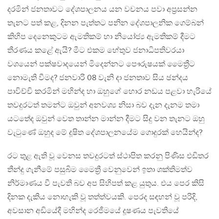
දරමින් ජනතාවට දේශපාලනය යන වචනය පවා අප්‍රසන්න
තැනට පත් කළ, දිනන පැත්තට පනින දේශපාලනික ගෙම්බන්
කිහිප දෙනෙකුටම ඇමතිකම් හා නියෝජ්‍ය ඇමතිකම් දීමට
තීරණය කළේ ඇයි? මීට එකම හේතුව ජනාධිපතිවරයා
වශයෙන් පක්ෂවාදයෙන් මිදෙන්නට පෞරුෂයක් මෛත්‍රීට
නොමැති වීමද? ජනවාරි 08 වැනි දා ජනතාව සිය ඡන්දය
පාවිච්චි කරමින් මහින්ද හා ඔහුගේ හොර නඩය පළවා හැරියේ
තවදුරටත් තමන්ට ඔවුන් අනවශ්‍ය නිසා බව දැන දැනම තමා
යටතේද ඔවුන් වෙත තාන්න මාන්න දීමට සිදු වන තැනට ඔහු
වැටුණේ ඔහුද මේ දූෂිත දේශපාලනයේම ගොදුරක් හෙයින්ද?
රට තුළ ඇති වූ වෙනස තවදුරටත් ස්ථාපිත කරනු පිණිස එඩිතර
තීන්දු ගැනීමේ පසුබිම මෛත්‍රී වෙනුවෙන් ඉතා ශක්තිමත්ව
නිර්මාණය වී පැවති බව අප සිහිපත් කළ යුතුය. එය පෙර කිසි
දිනක දැකිය නොහැකි වූ තත්ත්වයකි. පෙරද සඳහන් වූ පරිදි,
අවසාන අඩියේදී මහින්ද රෙජීමයේ දූෂණය පැවතියේ