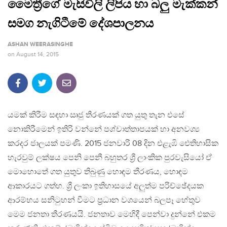
මෛත්‍රීගේ මැසිවිලි ලිපිය හා බලු මැක්කන්
සමග නැගිටීමේ දේශපාලනය
ASHAN WEERASINGHE
on
August 14, 2015
යමක් කිරීම සඳහා ඍජු තීරණයක් ගත යුතු තැන එසේ
නොකිරීමෙන් ඉතිරි වන්නේ පශ්චාත්තාපයක් හා අනවශ්‍ය
කරදර ජාලයක් පමණි. 2015 ජනවාරි 08 දින එළැඹි ඓතිහාසික
හැරවුම් ලක්ෂය පෙනි පෙනී බහුතර ශ්‍රී ලාංකික පුරවැසියෝ ඒ
මොහොතේ ගත යුතුව තිබුණු හොඳම තීරණය, හොඳම
ආකාරයට ගත්හ. ශ්‍රී ලංකා ඉතිහාසයේ අලුත්ම පරිච්ඡේදයක
ආරම්භය සනිටුහන් වීමට ප්‍රධාන වශයෙන් බලපෑ හේතුව
මෙම ජනතා තීරණයයි. ජනතාව මෙහිදී පෙන්වා දුන්නේ එකම