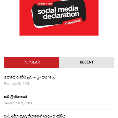
POPULAR
RECENT
සෙක්ස් ඇන්ඩ් ලව් – බ්‍රා සහ ‘ලේ’
February 15, 2016
සම ලිංගිකයෝ
September 9, 2013
පෑඩ් අඳින ගැහැනියකගේ හෘදය සාක්ෂිය