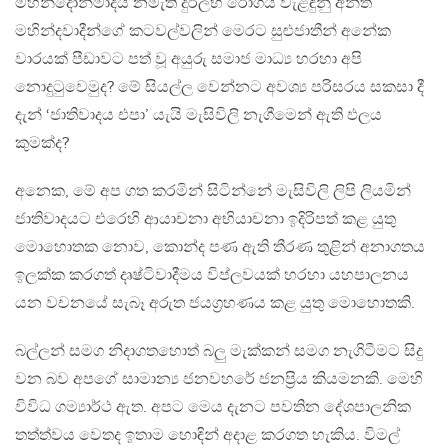
මහින්දෝන්මාදය නමැති දුර්ලභ රෝගය වැළඳුනු අන්ත
මහින්දවාදීන්ගේ කටවල්වලින් මෙරට සුළුජාතීන් අනේක
වාරයක් පීඩාවට පත් වූ අයුරු සමාජ මාධ්‍ය හරහා අපි
නොදුටුවෙමුද? මේ සියල්ල වෙන්නට අවශ්‍ය පරිසරය සකසා දී
දැන් ‘ජාතිවාදය එපා’ යැයි මැසිවිලි නැගීමෙන් ඇති ඵලය
කුමක්ද?
අනෙක, මේ අප ගත කරමින් සිටින්නේ මැසිවිලි ලිපි ලියමින්
ජාතිවාදයට එරෙහි ආයාචනා අභියාචනා ඉදිරිපත් කළ යුතු
මොහොතක නොව, කොන්ද පණ ඇති තීරණ තුළින් අනාගතය
ඉලක්ක කරගත් දෘෂ්ටිවාදීමය විප්ලවයක් හරහා යහපාලනය
යන වචනයේ සැබෑ අරුත ජයග්‍රහණය කළ යුතු මොහොතකි.
බල්ලන් සමග නිදාගතහොත් බලු මැක්කන් සමග නැගිටීමට සිදු
වන බව අපගේ සාමාන්‍ය ජනවහරේ ජනප්‍රිය කියමනකි. මෙහි
විවිධ ගම්‍යාර්ථ ඇත. අපට මෙය දැනට පවතින දේශපාලනික
තත්ත්වය වෙතද ඉතාම හොඳින් අදාළ කරගත හැකිය. විමල්