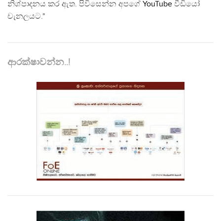
නිශ්පාදනය කර ඇත. පිවිසෙන්න අපගේ
YouTube
වීඩියෝ
චැනලයට."
ආරක්ෂාවන්න..!