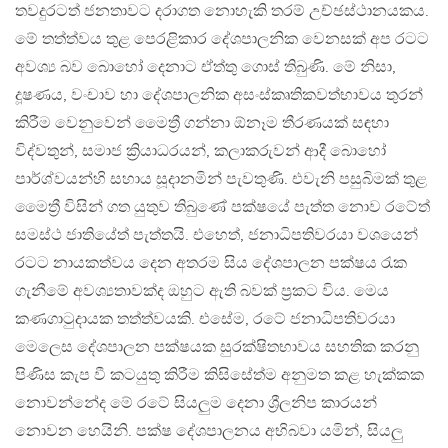
තවදුරටත් ජනතාවට දරාගත නොහැකි තරම් උච්ඡස්ථානයකය.
මේ තත්ත්වය තුළ පෙරළිකාර දේශපාලනික වෙනසක් අප රටට
අවශ්‍ය බව බොහෝ දෙනාට ඒත්තු ගොස් තිබුණි. මේ නිසා,
දූෂණය, වංචාව හා දේශපාලනික අසංස්කෘතිකවත්භාවය තුරන්
කිරීම වෙනුවෙන් මෛත්‍රී ගන්නා ඕනෑම තීරණයක් සඳහා
විද්වතුන්, සමාජ ක්‍රියාධරයන්, කලාකරුවන් ආදී බොහෝ
පාර්ශ්වයන්හි සහාය සූදානමින් පැවතුණි. එවැනි පසුබිමක් තුළ
මෛත්‍රී විසින් ගත යුතුව තිබුණේ පක්ෂයේ පැත්ත නොව රටේත්
සමස්ථ ජාතියේත් පැත්තයි. එහෙත්, ජනාධිපතිවරයා වශයෙන්
රටට නායකත්වය දෙන අතරම සිය දේශපාලන පක්ෂය රැක
ගැනීමේ අවශ්‍යතාවක්ද ඔහුට ඇති බවක් ප්‍රකට විය. මෙය
කණගාටුදායක තත්ත්වයකි. එසේම, රටේ ජනාධිපතිවරයා
මෙලෙස දේශපාලන පක්ෂයක සුරක්ෂිතභාවය සහතික කරනු
පිණිස කැප වී කටයුතු කිරීම කිසිසේත්ම අනුමත කළ හැක්කක
නොවන්නේද මේ රටේ සියලුම දෙනා ශ්‍රීලනිප කාරයන්
නොවන හෙයිනි. පක්ෂ දේශපාලනය අභිබවා යමින්, සියලු