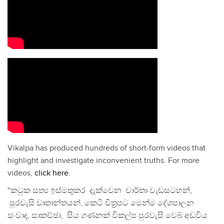
Vikalpa has produced hundreds of short-form videos that
highlight and investigate inconvenient truths. For more
videos,
click here
.
"කටුක සත්‍ය ඉස්මතුකර දැක්වෙන වාර්තා වැඩසටහන්,
පුරවැසි වෘතාන්තයන්, කෙටි චිත්‍රපට මෙන්ම දේශපාලන
සංවාද, සාකච්ඡා, සිය ගණනක් විකල්ප පුරවැසි වෙබ් අඩවිය