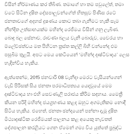
විසින් නිර්මාණය කර තිබිණ. තමාගේ හා තම පවුලේත්, තමා
වටේ සිටින දුෂිත දේසපාලුවන්ගේත් හිතසුව පිණිස රටේ
ජනතාවගේ අදහස් දූෂණය කොට තබා ගැනීමට හැකි සෑම
නින්දිත උත්සාහයක්ම මහින්ද රෙජීමය විසින් ගනු ලැබිණ.
බොදු බල සේනාව, රාවණා බලය වැනි බොරුව, වෛරය හා
ම්ලේච්ඡත්වය මත පිහිටන ත්‍රස්ත කල්ලි බිහි වන්නේද එම
පසුබිම තුළයි. අපට මෙය කෙටියෙන් ‘මහින්ද දෘෂ්ටිවාදය’ ලෙස
හැඳින්විය හැකිය.
ඇත්තෙන්ම, 2015 ජනවාරි 08 වැනිදා මෙරට වැසියන්ගෙන්
වැඩි පිරිසක් සිය ජනතා පරමාධිපත්‍යය යෙදවූයේ මෙම
දෘෂ්ටිවාදය හා එහි සෙවණැලි පරාජය කිරීම සඳහාය. මෛත්‍රී
කියන පරිදි මහින්ද ජයග්‍රහණය කළද ඔහුට අගමැතිකම නොදී
සිටිය හැකිය. එහෙත්, ජනතා ඡන්දයෙන් පන්නා දැමූ දූෂිත
මිථ්‍යාදෘෂ්ටික රෙජීමයක් පාලනය කළ අයෙකු නැවතත්
දේශපාලන කරළියට ගෙන ඒමෙන් ගම්‍ය විය යුත්තේ ප්‍රබුද්ධ