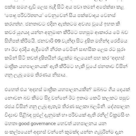
පක්ෂ සමග දැඩි ලෙස බැඳී සිටි අය පවා තමන් අපේක්ෂා කළ
‘පොදු පරිවර්තනය’ වෙනුවෙන් සිය පක්ෂවාදය වෙනස්
කරගත්හ. ජනතාවට එදින ඇත්තටම අවශ්‍ය වූයේ ඉහත කී
කවර යුගයද යන්න අනුමාන කිරීමට පහසුම ආකාරය මේ බව
සිහිපත් කිරීමයි. ජනවාරි 09 වැනිදා සිට දූෂිත මහින්ද රෙජීමය
හා ඊට දරදිය ඇදීමෙහි නිරත වෙමින් සාහසික ලෙස රට සූරා
කමින් සිටි තවත් දූෂිතයින් රැළක්ම බලයෙන් පහ කර ‘අදහස්
මාත්‍රික යහපාලනයක්’ ඇති කිරීමට හැකි වූයේ ජනතාව විසින්
ගනු ලැබූ මෙම තීරණය නිසාය.
එහෙත් එය ‘අදහස් මාත්‍රික යහපාලනයකින්’ ඔබ්බට ගිය දෙයක්
නොවන බව කීමට සිදු වන්නේ ඊට ඉතාම කෙටි කලකට පසුව
රජය විසින් ගනු ලැබූ ඇතැම් තීරණ සලකා බලමිනි. දේශපාලන
විද්‍යාව පිළිබඳ පුළුල් දැනුමක් හා පරිචයක් ඇති රනිල් වික්‍රමසිංහ
මහතා good governance හෙවත් යහපාලනය යන
සංකල්පයෙන් අදහස් වන්නේ කුමක්ද යන්න ගැඹුරින්ම දැන