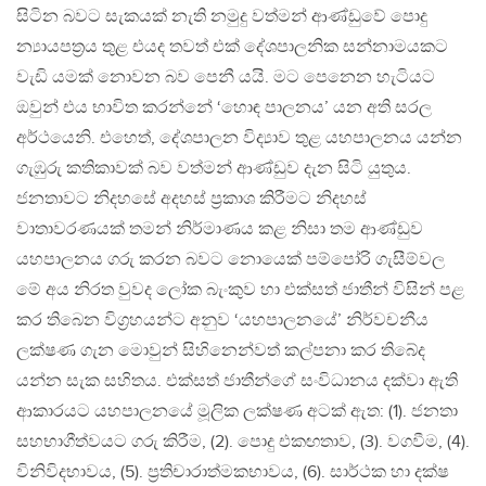
සිටින බවට සැකයක් නැති නමුදු වත්මන් ආණ්ඩුවේ පොදු
න්‍යායපත්‍රය තුළ එයද තවත් එක් දේශපාලනික සන්නාමයකට
වැඩි යමක් නොවන බව පෙනී යයි. මට පෙනෙන හැටියට
ඔවුන් එය භාවිත කරන්නේ ‘හොඳ පාලනය’ යන අති සරල
අර්ථයෙනි. එහෙත්, දේශපාලන විද්‍යාව තුළ යහපාලනය යන්න
ගැඹුරු කතිකාවක් බව වත්මන් ආණ්ඩුව දැන සිටි යුතුය.
ජනතාවට නිදහසේ අදහස් ප්‍රකාශ කිරීමට නිදහස්
වාතාවරණයක් තමන් නිර්මාණය කළ නිසා තම ආණ්ඩුව
යහපාලනය ගරු කරන බවට නොයෙක් පම්පෝරි ගැසීම්වල
මේ අය නිරත වුවද ලෝක බැංකුව හා එක්සත් ජාතීන් විසින් පළ
කර තිබෙන විග්‍රහයන්ට අනුව ‘යහපාලනයේ’ නිර්වචනීය
ලක්ෂණ ගැන මොවුන් සිහිනෙන්වත් කල්පනා කර තිබේද
යන්න සැක සහිතය. එක්සත් ජාතීන්ගේ සංවිධානය දක්වා ඇති
ආකාරයට යහපාලනයේ මූලික ලක්ෂණ අටක් ඇත: (1). ජනතා
සහභාගීත්වයට ගරු කිරීම, (2). පොදු එකඟතාව, (3). වගවීම, (4).
විනිවිදභාවය, (5). ප්‍රතිචාරාත්මකභාවය, (6). සාර්ථක හා දක්ෂ