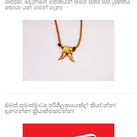
රාජ්‍යක, ඔවුන්ගේ මතකයන් සමග සත්‍ය සහ යුක්තිය
සොයා යන ගමන් ගැන)
ඔබත් සමාජමාධ්‍ය පරිශීලකයෙක්ද? කියවන්න!
දැනගන්න! ක්‍රියාත්මකවන්න!