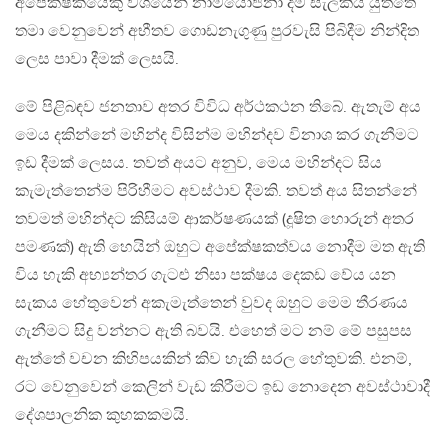
අපේක්ෂකයෙකු වශයෙන් නාමයෝජනා දීම සැලකිය යුත්තේ
තමා වෙනුවෙන් අභීතව ගොඩනැගුණු පුරවැසි පිබිදීම නින්දිත
ලෙස පාවා දීමක් ලෙසයි.
මේ පිළිබඳව ජනතාව අතර විවිධ අර්ථකථන තිබේ. ඇතැම් අය
මෙය දකින්නේ මහින්ද විසින්ම මහින්දව විනාශ කර ගැනීමට
ඉඩ දීමක් ලෙසය. තවත් අයට අනුව, මෙය මහින්දට සිය
කැමැත්තෙන්ම පිරිහීමට අවස්ථාව දීමකි. තවත් අය සිතන්නේ
තවමත් මහින්දට කිසියම් ආකර්ෂණයක් (දූෂිත හොරුන් අතර
පමණක්) ඇති හෙයින් ඔහුට අපේක්ෂකත්වය නොදීම මත ඇති
විය හැකි අභ්‍යන්තර ගැටළු නිසා පක්ෂය දෙකඩ වේය යන
සැකය හේතුවෙන් අකැමැත්තෙන් වුවද ඔහුට මෙම තීරණය
ගැනීමට සිදු වන්නට ඇති බවයි. එහෙත් මට නම් මේ පසුපස
ඇත්තේ වචන කිහිපයකින් කිව හැකි සරල හේතුවකි. එනම්,
රට වෙනුවෙන් කෙලින් වැඩ කිරීමට ඉඩ නොදෙන අවස්ථාවාදී
දේශපාලනික කුහකකමයි.