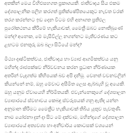
අතකින් මෙය විහිළුසහගත ප්‍රකාශයකි. ජාතිවාදය සිය එකම
දේශපාලනික පලිහ කරගත් ප්‍රතික්ෂේපිතයෙකුට නැවත වරක්
තරග කරන්නට ඉඩ දෙන විටම එහි අනාගත ප්‍රතිඵල
පුරෝකථනය කිරීමේ හැකියාවක්, මෛත්‍රී ඔබට නොතිබුණේ
මන්ද? අනෙක, මේ මැසිවිල්ල නගන්නට මැතිවරණය කට
ළඟටම එනතුරු ඔබ බලා සිටියේ මන්ද?
මිථ්‍යා දෘෂ්ටිකත්වය, ජාතිවාදය හා ව්‍යාජ ආගමිකත්වය යනු
මහින්ද රාජපක්ෂව නිර්වචනය කරන ප්‍රධාන නිර්ණායක
අතරින් වැදගත්ම කිහිපයක් බව අපි දනිමු. වෙනත් වචනවලින්
කියන්නේ නම්, ඔහු මේවාට අසීමිත ලෙස ඇබ්බැහි වූ අයෙකි.
ඔහු යනුම ඒවායෙහි නිර්මිතයකි. එවැන්නෙකුගේ දේශපාලන
ව්‍යාපාරයේ ස්වභාවය කෙබඳු ස්වරූපයක් ගනු ඇතිද යන්න
අනුමාන කිරීමට මෛත්‍රීට හැකියාවක් තිබිය යුතුව පැවතුණි.
නාම යෝජනා දුන් දා සිට මේ දක්වාම, මහින්දගේ දේශපාලන
ව්‍යාපාරයේ අත්‍යවශ්‍ය හා අනිවාර්ය කොටසක් වශයෙන්