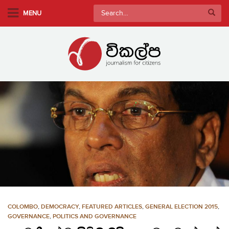
S
Search
MENU
k
for:
i
p
t
o
m
a
i
n
c
o
n
t
e
n
COLOMBO
,
DEMOCRACY
,
FEATURED ARTICLES
,
GENERAL ELECTION 2015
,
t
GOVERNANCE
,
POLITICS AND GOVERNANCE