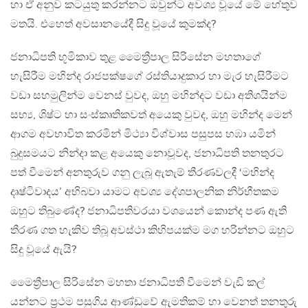
හා ඒ අනුව කටයුතු කරන්නට ඔවුන්ට අවශ්‍ය වූයේ මේ හේතුව
මතයි. එහෙත් අවසානයේදී සිදු වූයේ කුමක්ද?
ජනාධිපති භූමිකාව තුළ මෛත්‍රීපාල සිරිසේන මහතාගේ
හැසිරීම මහින්ද රාජපක්ෂගේ රස්තියාදුකාර හා මැර හැසිරීමට
වඩා සහමුලින්ම වෙනස් වුවද, ඔහු මහින්දට වඩා අතිශයින්ම
සභ්‍ය, ශිෂ්ට හා සංස්කෘතිකවත් අයෙකු වුවද, ඔහු මහින්ද මෙන්
ආගම අවභාවිත කරමින් මිථ්‍යා විශ්වාස පසුපස හඹා යමින්
බුදුසමයට නින්දා කළ අයෙකු නොවූවද, ජනාධිපති තනතුරට
පත් වීමෙන් අනතුරුව ගනු ලැබූ ඇතැම් තීරණවලදී ‘මහින්ද
දෘෂ්ටිවාදය’ අභිබවා යාමට අවශ්‍ය දේශපාලනික නිර්භීතකම
ඔහුට තිබුණේද? ජනාධිපතිවරයා වශයෙන් කොන්ද පණ ඇති
තීරණ ගත හැකිව තිබූ අවස්ථා කිහිපයක්ම මග හරින්නට ඔහුට
සිදු වූයේ ඇයි?
මෛත්‍රීපාල සිරිසේන මහතා ජනාධිපති වීමෙන් වැඩි කල්
යන්නට ප්‍රථම පසුගිය ආණ්ඩුවේ ඇමතිකම් හා වෙනත් තනතුරු