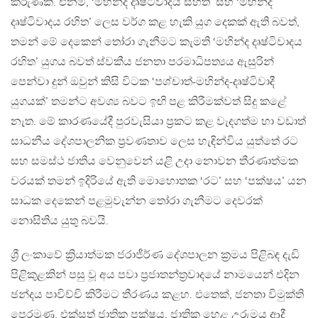
කරුණකි. එනම්, ‘මහින්ද දෘෂ්ටිවාදය සහිත’ සහ ‘මහින්ද
දෘෂ්ටිවාදය රහිත’ ලෙස වර්ග කළ හැකි යුග දෙකක් ඇති බවත්,
තමන් මේ දෙකෙන් තෝරා ගැනීමට කැමති ‘මහින්ද දෘෂ්ටිවාදය
රහිත’ යුගය බවත් ස්වකීය ජනතා පරමාධිපත්‍යය ඇසුරින්
පෙන්වා දුන් ඔවුන් කිසි විටක ‘පශ්චාත්-මහින්ද-දෘෂ්ටිවාදී
යුගයක්’ තමන්ට අවශ්‍ය බවට ඉඟි පළ කිරීමක්වත් සිදු කළේ
නැත. මේ කාරණයේදී පුරවැසියා ප්‍රකට කළ වැදගත්ම හා වඩාත්
සාධනීය දේශපාලනික ප්‍රවණතාව ලෙස හැඳින්විය යුත්තේ රට
සහ සමස්ථ ජාතිය වෙනුවෙන් යළි උදා නොවන තීරණාත්මක
වරයක් තමන් ඉදිරියේ ඇති මොහොතක ‘රට’ සහ ‘පක්ෂය’ යන
සාධක දෙකෙන් පළමුවැන්න තෝරා ගැනීමට දෙවරක්
නොසිතිය යුතු බවයි.
ශ්‍රී ලංකාවේ ක්‍රියාත්මක ජරාජීර්ණ දේශපාලන ක්‍රමය පිළිබඳ දැඩි
පිළිකුළකින් පසු වූ අය පවා ප්‍රජාතන්ත්‍රවාදයේ නාමයෙන් එදින
ඡන්දය පාවිච්චි කිරීමට තීරණය කළහ. එතෙක්, ජනතා විමුක්ති
පෙරමුණ, එක්සත් ජාතික පක්ෂය, ජාතික හෙළ උරුමය ආදී