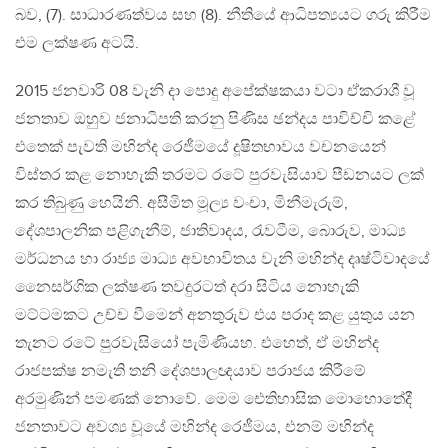
බව, (7). සාධාරණත්වය සහ (8). නීතියේ ආධිපත්‍යයට ගරු කිරීම
එම ලක්ෂණ අටයි.
2015 ජනවාරි 08 වැනි දා පොදු අපේක්ෂකයා වටා ඒකරාශී වූ
ජනතාව ඔහුව ජනාධිපති කරනු පිණිස ඡන්දය පාවිච්චි කළේ
එතෙක් පැවති මහින්ද රෙජීමයේ දූෂිතභාවය වචනයෙන්
විස්තර කළ නොහැකි තරමට රටේ පුරවැසියාව පීඩනයට ලක්
කර තිබුණු හෙයිනි. අසීමිත මූල්‍ය වංචා, මිනීමැරුම්,
දේශපාලනික පළිගැනීම්, ජාතිවාදය, රැවටීම, බොරුව, මාධ්‍ය
මර්ධනය හා රාජ්‍ය මාධ්‍ය අවභාවිතය වැනි මහින්ද දෘෂ්ටිවාදයේ
නෛසර්ගික ලක්ෂණ තවදුරටත් දරා සිටිය නොහැකි
මට්ටමකට උච්ච වීමෙන් අනතුරුව එය පරාද කළ යුතුය යන
තැනට රටේ පුරවැසියෝ පැමිණියහ. එහෙත්, ඒ මහින්ද
රාජපක්ෂ නමැති තනි දේශපාලඥයාව පරාජය කිරීමේ
අරමුණින් පමණක් නොවේ. මෙම ඓතිහාසික මොහොතේදී
ජනතාවට අවශ්‍ය වූයේ මහින්ද රෙජීමය, එනම් මහින්ද