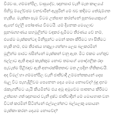
වීරවංස, ගම්මන්පිල, වාසුදේව, ඥානසාර වැනි මෑත කාලයේ
බිහිවූ ම්ලේච්ඡම වනචාරීන් ඇසුරින් මේ බව කදිමට තේරුම්ගත
හැකිය. මැක්කා සෑම විටම උත්සාහ කරන්නේ සුනඛයෙකුගේ
ඇඟේ එල්ලී පෝෂණය වීමටයි. යම් දිනෙක මෙලොව
සුනඛගහණය සහමුලින්ම වඳකර දැමීමට තීරණය වේ නම්,
එසේම මැක්කන්ටද මිනිසුන්ට මෙන් කතා කිරීමට හා සිතීමට
හැකි නම්, එම තීරණය හකුළා ගන්නා ලෙස බලකරමින්
මුලින්ම පාරට බසින්නේ මැක්කන් වනු ඇත. මීට එකම හේතුව
බල්ලාට ඇති ආදර කැක්කුම නොව තමාගේ පෞද්ගලික රඳා
පැවැත්ම පිළිබඳව ඇති අනාරක්ෂිතතාව මත උපදින භීතිකාවයි.
අද විමල් හා ගම්මන්පිල වැනි ජාතිවාදී උම්මන්තකයන් දෙස
බැලූ විට පැහැදිලිවම පෙනෙන දෙය මෙය නොවේද? බුදු දහම
රැකැගනීමට යැයි කියමින්ම එය අමු අමුවේම ඝාතනය කිරීමට
උත්සාහ ගත් ඥානසාර වැනි දුෂ්ට ජාතිවාදීන් මේ මොහොත වන
විටත් කරමින් සිටින්නේ එල්ලෙන්නට බල්ලෙකු සොයන
මැක්කා කරන දෙයම නොවේද?