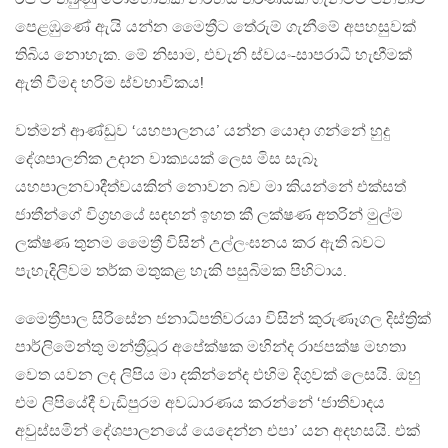
පෙළඹුණේ ඇයි යන්න මෛත්‍රීට තේරුම් ගැනීමේ අපහසුවක්
තිබිය නොහැක. මේ නිසාම, එවැනි ස්වයං-සාපරාධී හැඟීමක්
ඇති වීමද හරිම ස්වභාවිකය!
වත්මන් ආණ්ඩුව ‘යහපාලනය’ යන්න යොදා ගන්නේ හුදු
දේශපාලනික උදාන වාක්‍යයක් ලෙස මිස සැබෑ
යහපාලනවාදීත්වයකින් නොවන බව මා කියන්නේ එක්සත්
ජාතීන්ගේ විග්‍රහයේ සඳහන් ඉහත කී ලක්ෂණ අතරින් මුල්ම
ලක්ෂණ තුනම මෛත්‍රී විසින් උල්ලංඝනය කර ඇති බවට
පැහැදිලිවම තර්ක මතුකළ හැකි පසුබිමක පිහිටාය.
මෛත්‍රීපාල සිරිසේන ජනාධිපතිවරයා විසින් කුරුණෑගල දිස්ත්‍රික්
පාර්ලිමේන්තු මන්ත්‍රීධූර අපේක්ෂක මහින්ද රාජපක්ෂ මහතා
වෙත යවන ලද ලිපිය මා දකින්නේද එහිම දිගුවක් ලෙසයි. ඔහු
එම ලිපියේදී වැඩිපුරම අවධාරණය කරන්නේ ‘ජාතිවාදය
අවුස්සමින් දේශපාලනයේ යෙදෙන්න එපා’ යන අදහසයි. එක්