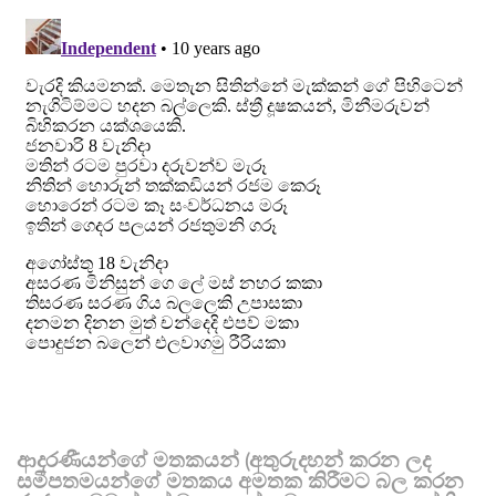
ආදරණීයන්ගේ මතකයන් (අතුරුදහන් කරන ලද
සමීපතමයන්ගේ මතකය අමතක කිරීමට බල කරන