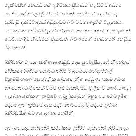
තැකීමකින් තොරව තම අභිමතය ක්‍රියාවට නැංවීමට අවශ්‍ය
පසුබිම දේශපාලඥයින් වෙනුවෙන් සකස් කර දෙන්නේද
පුරවැසි දෘෂ්ටිවාදයේ අඩුපාඩුම බව වටහා ගැනීම වැදගත්ය.
‘අහක යන නයි රෙද්ද අස්සේ දමාගෙන ‘කෑවා කෑවා’ යනුවෙන්
බෙරිහන් දීම නිරර්ථක ක්‍රියාවක්’ බව අපගේ ජනවහරේ ජනප්‍රිය
කියමනකි.
බිහිවන්නට යන ජාතික ආණ්ඩුව දෙස පුරවැසියාගේ නිරන්තර
නිරීක්ෂණාක්ෂිය යොමුව තිබීම වැදගත්ය. මන්ද, රනිල්
වික්‍රමසිංහගේ පෞද්ගලික දේශපාලනික අරමුණ ඉතාම අවංක
හා ජනතාවාදී එකක් වීමට ඉඩ ඇතත්, ඔහු මූලික වී ගොඩනගනු
ලැබෙන ජාතික ආණ්ඩුවේ හවුල්කරුවන් බහුතරය මෙම දූෂිත
දේශපාලන ක්‍රමයේ ඇති පදම් තෙම්පරාදු වූ දේශපාලනික
බහිරවයින් බව අප දන්නා හෙයිනි.
දැන් අප කළ යුත්තේත්, කරන්නට ඉතිරිව ඇත්තේත් ඉදිරිය දෙස