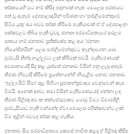
තර්කයෙහි මට නම් කිසිදු පදනමක් නැත. මෙලෙස පරාජයට
පත් වූ ඇතැම් දේශපාලඥයින් පරිණත හා ‘පාර්ලිමේන්තුවේ
සිටිය යුතු’ අය බවට තර්ක කිරීමේ හැකියාවක් ඒ ඒ දේශපාලන
පක්ෂවලට තිබිය හැකි වුවද, ජනතා පරමාධිපත්‍යයේ සරලම
සත්‍යය නම් ජනතාව ප්‍රතික්ෂේප කළ අය ”ජනතා
නියෝජිතයින්” ලෙස පාර්ලිමේන්තුවට කැන්දාගෙන යාම
පුරවැසි තීන්දු හෑල්ලුවට ලක් කිරීමක් බවයි. මැතිවරණයක්
අවසානයේදී සිදු කළ යුත්තේ ජනතාව විසින් ගනු ලැබූ අතැම්
තීරණ නිවැරදි කිරීමේ ප්‍රයත්නයන්හි නියැළීම නොව ජනතාව
‘ඉල්ලා සිටි සීමා’ තුළ පිහිටා ප්‍රජාතන්ත්‍රවාදය වෙනුවෙන් කැප
වීමයි. අනෙක් අතට, තමා විසින් මැතිවරණයේද් ගන්නා ලද
තීරණ පිළිබඳ අවංක තක්සේරුවකට යොමු වීමට විචාරශීලී
පුරවැසියාට හැකි වන්නේද ඒවා මෙලෙස පරීක්ෂාවන්ට ලක්
වීම තුළින් බවටද තර්ක කළ හැකිය.
ජනතාව සිය පරමාධිපත්‍යය කෙසේ භාවිත කළද ඒ පිළිබඳ කිසිදු