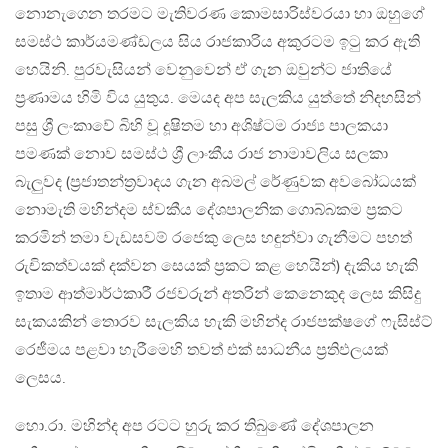
නොනැගෙන තරමට මැතිවරණ කොමසාරිස්වරයා හා ඔහුගේ
සමස්ථ කාර්යමණ්ඩලය සිය රාජකාරිය අකුරටම ඉටු කර ඇති
හෙයිනි. පුරවැසියන් වෙනුවෙන් ඒ ගැන ඔවුන්ට ජාතියේ
ප්‍රණාමය හිමි විය යුතුය. මෙයද අප සැලකිය යුත්තේ නිදහසින්
පසු ශ්‍රී ලංකාවේ බිහි වූ දූෂිතම හා අශිෂ්ටම රාජ්‍ය පාලකයා
පමණක් නොව සමස්ථ ශ්‍රී ලාංකීය රාජ නාමාවලිය සලකා
බැලුවද (ප්‍රජාතන්ත්‍රවාදය ගැන අබමල් රේණුවක අවබෝධයක්
නොමැති මහින්දම ස්වකීය දේශපාලනික ගොබ්බකම ප්‍රකට
කරමින් තමා වැඩසවම් රජෙකු ලෙස හඳුන්වා ගැනීමට පහත්
රුචිකත්වයක් දක්වන සෙයක් ප්‍රකට කළ හෙයින්) දැකිය හැකි
ඉතාම ආත්මාර්ථකාරී රජවරුන් අතරින් කෙනෙකුද ලෙස කිසිදු
සැකයකින් තොරව සැලකිය හැකි මහින්ද රාජපක්ෂගේ ෆැසිස්ට්
රෙජීමය පළවා හැරීමෙහි තවත් එක් සාධනීය ප්‍රතිඵලයක්
ලෙසය.
හො.රා. මහින්ද අප රටට හුරු කර තිබුණේ දේශපාලන