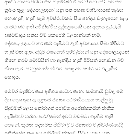
ආස්ථානයක පිහිටා මිස හැඟීම්බර වීමෙන් නොවේ. පවතින
ක්‍රමය තුළ ‘දේශපාලඥයා’ යනු සත පහක විශ්වාසයක් තැබිය
නොහැකි, හැකි සෑම අවස්ථාවකම සිය ඡන්දය ඩැහැගෙන පලා
යාමට ඉඩ ඇති අවිනිශ්චිත පුද්ගලයෙකි යන අදහස පුරවැසි
දෘෂ්ටිවාදය සකස් වීම කෙරෙහි බලපාන්නේ නම්,
දේශපාලඥයාට කරණම් ගැසීමට ඇති අවකාශය සීමා කිරීමට
හැකි වනු ඇත. අඩුම වශයෙන් පුරවැසියන් යනු දේශපාලඥයන්
හිතන තරම් මෝඩයින් හා ඇන්දිය හැකි පිරිසක් නොවන බව
කියා පෑම වෙනුවෙන්වත් එම පොදු අවබෝධයට එළැඹීම
හොඳය.
මෙවර මැතිවරණය අතිශය සාධාරණ හා සාමකාමී වුවද, මේ
දින දෙක තුන ඇතුළතම ජනතා පරමාධිපත්‍යය හෑල්ලු වූ
සිදුවීමක් ලෙස තෝරාගත් පරාජිත අපේක්ෂකයින් ජාතික
ලැයිස්තුව හරහා පාර්ලිමේන්තුවට වඩම්මා ගැනීම කැපී
පෙනේ. කුමන පදනමක පිහිටා වුව ජනතාව මැතිවරණයේදී
ප්‍රතික්ෂේප කළ අය පාර්ලිමේන්තුවේ සිටිය යුතුය යන