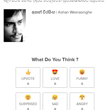
බලා සිටීම නොව ඉදිරිය වෙනුවෙන් සුපරීක්ෂාකාරීව පසුවීමයි.
අශාන් වීරසිංහ
| Ashan Weerasinghe
What Do You Think ?
UPVOTE
LOVE
FUNNY
0
0
0
SURPRISED
SAD
ANGRY
0
0
0