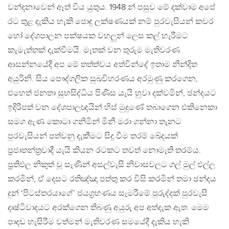
වන්දනාවෙන් ඈත් විය යුතුය. 1948 න් පසුව මේ දක්වාම අපේ
රට තුළ දැකිය හැකි පොදු ලක්ෂණයක් නම් පුරවැසියන් කවර
හෝ දේශපාලන පක්ෂයක වහලුන් ලෙස කල් හැරීමට
කැමැත්තක් දැක්වීමයි. මෑතක් වන තුරුම මැතිවරණ
ආසන්නයේදී අප මේ තත්ත්වය අත්වින්දේ ඉතාම නින්දිත
අයුරිනි. සිය පෞද්ගලික සුඛවිහරණය අරමුණු කරගෙන,
එහෙත් ජනතා සුභසිද්ධිය පිණිස යැයි හුවා දක්වමින්, ඡන්දයට
ඉදිරිපත් වන දේශපාලඥයින් හිස් මුදුණේ තබාගෙන එකිනෙකා
සමග ඇණ කොටා ගනිමින් මිනී මරා ගන්නා තැනට
පුරවැසියන් පත්වනු දැකීමට සිදු වීම තරම් ඛේදයක්
ප්‍රජාතන්ත්‍රවාදී යැයි කියන රටකට තවත් නොමැති තරම්ය.
ප්‍රතිඵල නිකුත් වූ සැණින් අසල්වැසි නිවාසවලට ගල් මුල් එල්ල
කරමින්, ඒ දෙසට රතිඤ්ඤා පත්තු කර විසි කරමින් තමා ඡන්දය
දුන් ‘පිටස්තරයාගේ’ ජයග්‍රහණය සැමරීමේ පුරුද්දක් පුරවැසි
දෘෂ්ටිවාදයට අරක්ගෙන තිබණු අයුරු අප අත්දැක ඇත. මෙම
පාදඩ හැසිරීම වත්මන් මැතිවරණ සමයේදී දැකිය හැකි