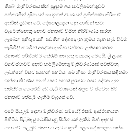
තිබේ. මැතිවරණයකින් සුදුසුම අය පාර්ලිමේන්තුවට
පත්කරමින් දූෂිතයන් හා නූගත් අධමයන් ප්‍රතික්ෂේප කිරීම ඒ
අතරින් ප්‍රධාන වේ. දේශපාලඥයා යනු අහසින් කඩා
වැටෙන්නෙකු නොව ජනතාව විසින් නිර්මාණය කරනු
ලැබෙන ප්‍රතිරූපයකි. පවතින දේශපාලන ක්‍රමය ගැන සෑම විටම
මැසිවිලි නගමින් අදේශපාලනික වන්නට උත්සාහ කරන
ජනතාව පරිස්සමට තේරුම් ගත යුතු සත්‍යයද මෙයයි. ශ්‍රී ලංකා
ව්‍යාවස්ථාවට අනුව පාර්ලිමේන්තු මැතිවරණයක් පවත්වනු
ලබන්නේ වසර පහෙන් පහටය. මේ නිසා, මැතිවරණයකදී තමා
ගන්නා තීරණය තවත් වසර පහක් පුරාවට රටේ දේශපාලන
තත්ත්වය කෙරෙහි අඩු වැඩි වශයෙන් බලපැවැත්වෙන බව
ජනතාව තේරුම් ගැනීම වැදගත් වේ.
රටේ සියලුම දෙනා මැතිවරණ සමයේදී එකම ආස්ථානයක
පිහිටීම පිළිබඳ යුටෝපියානු සිහිනයක් දැකීම මින් අදහස්
නොවේ. පළමුව ජනතාව ආධානග්‍රාහී ලෙස දේශපාලන පක්ෂ