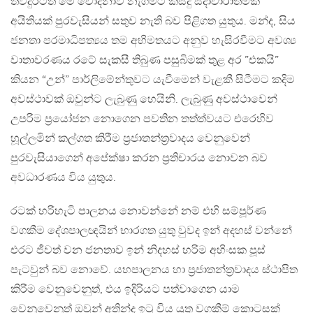
තවදුරටත් මේ චෝදනාව නැගීමට කිසිදු සදාචාරාත්මක
අයිතියක් පුරවැසියන් සතුව නැති බව පිළිගත යුතුය. මන්ද, සිය
ජනතා පරමාධිපත්‍යය තම අභිමතයට අනුව හැසිරවීමට අවශ්‍ය
වාතාවරණය රටේ සැකසී තිබුණ පසුබිමක් තුළ අර ”එකයි”
කියන “උන්” පාර්ලිමේන්තුවට යැවීමෙන් වැළකී සිටීමට කදිම
අවස්ථාවක් ඔවුන්ට ලැබුණු හෙයිනි. ලැබුණු අවස්ථාවෙන්
උපරිම ප්‍රයෝජන නොගෙන පවතින තත්ත්වයට එරෙහිව
හූල්ලමින් කල්ගත කිරීම ප්‍රජාතන්ත්‍රවාදය වෙනුවෙන්
පුරවැසියාගෙන් අපේක්ෂා කරන ප්‍රතිචාරය නොවන බව
අවධාරණය විය යුතුය.
රටක් හරිහැටි පාලනය නොවන්නේ නම් එහි සම්පූර්ණ
වගකීම දේශපාලඥයින් භාරගත යුතු වුවද ඉන් අදහස් වන්නේ
එරට ජීවත් වන ජනතාව ඉන් නිදහස් හරිම අහිංසක පූස්
පැටවුන් බව නොවේ. යහපාලනය හා ප්‍රජාතන්ත්‍රවාදය ස්ථාපිත
කිරීම වෙනුවෙනුත්, එය ඉදිරියට පත්වාගෙන යාම
වෙනුවෙනුත් ඔවුන් අතින්ද ඉටු විය යුතු වගකීම් කොටසක්