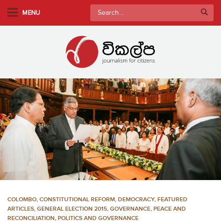
S
Search
MENU
k
for:
i
p
t
o
m
a
i
n
c
o
n
t
e
n
COLOMBO
,
CONSTITUTIONAL REFORM
,
DEMOCRACY
,
FEATURED
t
ARTICLES
,
GENERAL ELECTION 2015
,
GOVERNANCE
,
PEACE AND
RECONCILIATION
,
POLITICS AND GOVERNANCE