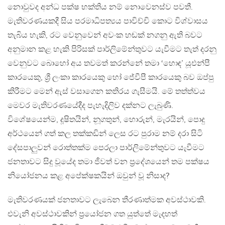
නොවුවද අන්ධ පක්ෂ භක්තිය නම් නොවෙනස්ව පවතී.
මැතිවරණයකදී සිය පරමාධිපත්‍යය පාවිච්චි කොට විශ්වාසය
තැබිය හැකි, රට වෙනුවෙන් අවංක හඬක් නගනු ඇති බවට
අනුමාන කළ හැකි පිරිසක් පාර්ලිමේන්තුවට යැවීමට තැත් දරනු
වෙනුවට බොහෝ අය තවමත් කරන්නේ තමා ‘හොඳ’ යූඑන්පී
කාරයෙකු, ශ්‍රී ලංකා කාරයෙකු හෝ ජේවීපී කාරයෙකු බව ඔප්පු
කිරීමට මෙන් ඇස් වසාගෙන කතිරය ගැසීමයි. මේ තත්ත්වය
මෙවර මැතිවරණයේදීද පැහැදිලිව දක්නට ලැබුණි.
විශේෂයෙන්ම, දූෂිතයින්, නූගතුන්, හොරුන්, මැරයින්, පොදු
අර්ථයෙන් ගත් කල තක්කඩින් ලෙස රට පුරාම නම් දරා සිටි
දේසපාලුවන් රොත්තක්ම පෙරලා පාර්ලිමේන්තුවට යැවීමට
ජනතාවට සිදු වූයේද තමා ජීවත් වන ප්‍රදේශයෙන් තම පක්ෂය
නියෝජනය කළ අපේක්ෂකයින් ඔවුන් වූ නිසාද?
මැතිවරණයක් ජනතාවට ලැබෙන තීරණාත්මක අවස්ථාවකි.
එවැනි අවස්ථාවකින් ප්‍රයෝජන ගත යුත්තේ මැදහත්