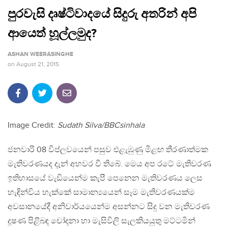
පුරවැසි දෘෂ්ටිවාදයේ සිදුරු අතරින් අපි
ආයෙත් හූල්ලමුද?
ASHAN WEERASINGHE
on
August 21, 2015
Image Credit:
Sudath Silva/BBCsinhala
ජනවාරි 08 විප්ලවයෙන් පසුව එළැඹුණු මීළඟ තීරණාත්මක
මැතිවරණයද දැන් අහවර වී තිබේ. මෙය අප රටේ මැතිවරණ
ඉතිහාසයේ වැඩියෙන්ම කැපී පෙනෙන මැතිවරණය ලෙස
හැඳින්විය හැක්කේ සාමාන්‍යයෙන් සෑම මැතිවරණයක්ම
අවසානයේදී අනිවාර්යයෙන්ම අසන්නට සිදු වන මැතිවරණ
දූෂණ පිළිබඳ චෝදනා හා මැසිවිලි සැලකියයුතු මට්ටමින්