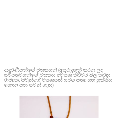
ආදරණීයන්ගේ මතකයන් (අතුරුදහන් කරන ලද
සමීපතමයන්ගේ මතකය අමතක කිරීමට බල කරන
රාජ්‍යක, ඔවුන්ගේ මතකයන් සමග සත්‍ය සහ යුක්තිය
සොයා යන ගමන් ගැන)