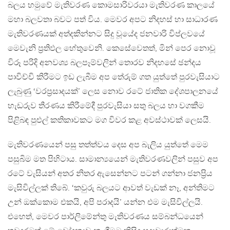
බලය හමුවේ මැතිවරණ කොමසාරිවරයා මැතිවරණ කාලයේ
මහා බලවතා බවට පත් විය. මෙවර අපට නිදහස් හා සාධාරණ
මැතිවරණයක් අත්දකින්නට සිදු වූයේද ජනවාරි විප්ලවයේ
මෙවැනි ප්‍රතිඵල හේතුවෙනි. කෙසේවෙතත්, මින් පෙර නොවූ
විරූ පරිදි අනවශ්‍ය බලපෑම්වලින් තොරව නිදහසේ ඡන්දය
පාවිච්චි කිරීමට ඉඩ ලැබීම අප තේරුම් ගත යුත්තේ පුරවැසියාට
ලැබුණු ‘වරප්‍රසාදයක්’ ලෙස නොව රටේ ජාතික දේශපාලනයේ
හැඩරුව තීරණය කිරීමේදී පුරවැසියා සතු බලය හා වගකීම
පිළිබඳ පුළුල් කතිකාවකට මග විවර කළ අවස්ථාවක් ලෙසයි.
මැතිවරණයෙන් පසු තත්ත්වය දෙස අප බැලිය යුත්තේ මෙම
පසුබිම මත පිහිටාය. සාමාන්‍යයෙන් මැතිවරණවලින් පසුව අප
රටේ වැසියන් අතර නිතර ඇසෙන්නට පටන් ගන්නා ජනප්‍රිය
මැසිවිල්ලක් තිබේ. ‘කවුරු බලයට ආවත් වැඩක් නෑ, අන්තිමට
උන් ඔක්කොම එකයි, අපි පරාදයි’ යන්න එම මැසිවිල්ලයි.
එහෙත්, මෙවර පාර්ලිමේන්තු මැතිවරණය සම්බන්ධයෙන්