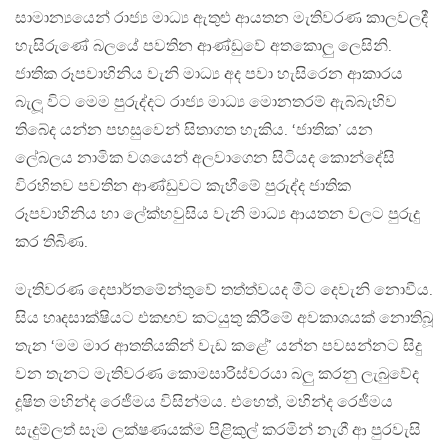
සාමාන්‍යයෙන් රාජ්‍ය මාධ්‍ය ඇතුළු ආයතන මැතිවරණ කාලවලදී
හැසිරුණේ බලයේ පවතින ආණ්ඩුවේ අතකොලු ලෙසිනි.
ජාතික රූපවාහිනිය වැනි මාධ්‍ය අද පවා හැසිරෙන ආකාරය
බැලූ විට මෙම පුරුද්දට රාජ්‍ය මාධ්‍ය මොනතරම් ඇබ්බැහිව
තිබේද යන්න පහසුවෙන් සිතාගත හැකිය. ‘ජාතික’ යන
ලේබලය නාමික වශයෙන් අලවාගෙන සිටියද කොන්දේසි
විරහිතව පවතින ආණ්ඩුවට කැහීමේ පුරුද්ද ජාතික
රූපවාහිනිය හා ලේක්හවුසිය වැනි මාධ්‍ය ආයතන වලට පුරුදු
කර තිබිණ.
මැතිවරණ දෙපාර්තමේන්තුවේ තත්ත්වයද මීට දෙවැනි නොවීය.
සිය හෘදසාක්ෂියට එකඟව කටයුතු කිරීමේ අවකාශයක් නොතිබූ
තැන ‘මම මාර ආතතියකින් වැඩ කළේ’ යන්න පවසන්නට සිදු
වන තැනට මැතිවරණ කොමසාරිස්වරයා බලු කරනු ලැබුවේද
දූෂිත මහින්ද රෙජීමය විසින්මය. එහෙත්, මහින්ද රෙජීමය
සැදුම්ලත් සෑම ලක්ෂණයක්ම පිළිකුල් කරමින් නැගී ආ පුරවැසි