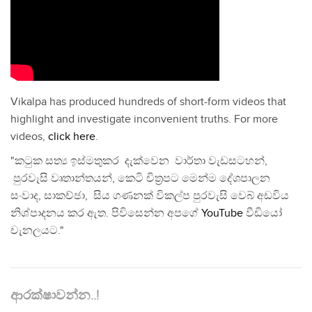
Vikalpa has produced hundreds of short-form videos that
highlight and investigate inconvenient truths. For more
videos,
click here
.
"කටුක සත්‍ය ඉස්මතුකර දැක්වෙන වාර්තා වැඩසටහන්,
පුරවැසි වෘතාන්තයන්, කෙටි චිත්‍රපට මෙන්ම දේශපාලන
සංවාද, සාකච්ඡා, සිය ගණනක් විකල්ප පුරවැසි වෙබ් අඩවිය
නිශ්පාදනය කර ඇත. පිවිසෙන්න අපගේ
YouTube
වීඩියෝ
චැනලයට."
ආරක්ෂාවන්න..!