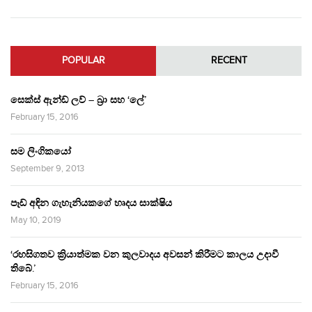
POPULAR
RECENT
සෙක්ස් ඇන්ඩ් ලව් – බ්‍රා සහ ‘ලේ’
February 15, 2016
සම ලිංගිකයෝ
September 9, 2013
පෑඩ් අඳින ගැහැනියකගේ හෘදය සාක්ෂිය
May 10, 2019
‘රහසිගතව ක්‍රියාත්මක වන කුලවාදය අවසන් කිරීමට කාලය උදාවී
තිබේ.’
February 15, 2016