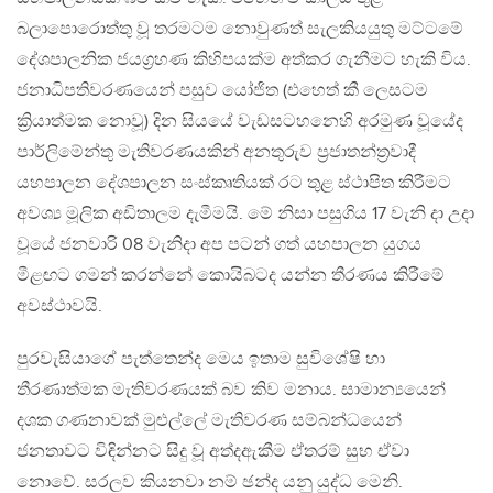
බලාපොරොත්තු වූ තරමටම නොවුණත් සැලකියයුතු මට්ටමේ
දේශපාලනික ජයග්‍රහණ කිහිපයක්ම අත්කර ගැනීමට හැකි විය.
ජනාධිපතිවරණයෙන් පසුව යෝජිත (එහෙත් කී ලෙසටම
ක්‍රියාත්මක නොවූ) දින සියයේ වැඩසටහනෙහි අරමුණ වූයේද
පාර්ලිමේන්තු මැතිවරණයකින් අනතුරුව ප්‍රජාතන්ත්‍රවාදී
යහපාලන දේශපාලන සංස්කෘතියක් රට තුළ ස්ථාපිත කිරීමට
අවශ්‍ය මූලික අඩිතාලම දැමීමයි. මේ නිසා පසුගිය 17 වැනි දා උදා
වූයේ ජනවාරි 08 වැනිදා අප පටන් ගත් යහපාලන යුගය
මීළඟට ගමන් කරන්නේ කොයිබටද යන්න තීරණය කිරීමේ
අවස්ථාවයි.
පුරවැසියාගේ පැත්තෙන්ද මෙය ඉතාම සුවිශේෂි හා
තීරණාත්මක මැතිවරණයක් බව කිව මනාය. සාමාන්‍යයෙන්
දශක ගණනාවක් මුළුල්ලේ මැතිවරණ සම්බන්ධයෙන්
ජනතාවට විඳින්නට සිදු වූ අත්දඇකීම ඒතරම් සුභ ඒවා
නොවේ. සරලව කියනවා නම් ඡන්ද යනු යුද්ධ මෙනි.