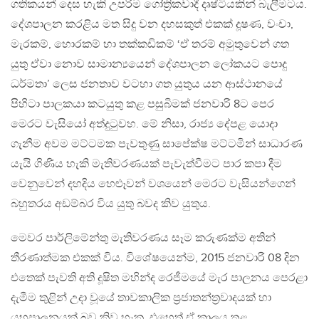
ගතිකයන් දෙස හැකි උපරිම ගෝත්‍රිකවාදී දෘෂ්ටියකින් බැලීමටය.
දේශපාලන කරළිය මත සිදු වන දහසකුත් එකක් දූෂණ, වංචා,
මැරකම්, හොරකම් හා තක්කඩිකම් ‘ඒ තරම් අමුතුවෙන් ගත
යුතු ඒවා නොව සාමාන්‍යයෙන් දේශපාලන ලෝකයට පොදු
ධර්මතා’ ලෙස ජනතාව වටහා ගත යුතුය යන ආස්ථානයේ
පිහිටා පාලකයා කටයුතු කළ පසුබිමක් ජනවාරි 8ට පෙර
මෙරට වැසියෝ අත්දුටුවහ. මේ නිසා, රාජ්‍ය දේපළ යොදා
ගැනීම අවම මට්ටමක පැවතුණු සාපේක්ෂ මට්ටමින් සාධාරණ
යැයි ගිණිය හැකි මැතිවරණයක් පැවැත්වීමට පාර කපා දීම
වෙනුවෙන් දහදිය හෙළූවන් වශයෙන් මෙරට වැසියන්ගෙන්
බහුතරය අඩම්බර විය යුතු බවද කිව යුතුය.
මෙවර පාර්ලිමේන්තු මැතිවරණය සෑම කරුණක්ම අතින්
තීරණාත්මක එකක් විය. විශේෂයෙන්ම, 2015 ජනවාරි 08 දින
එතෙක් පැවති අති දූෂිත මහින්ද රෙජීමයේ මැර පාලනය පෙරළා
දැමීම තුළින් උදා වූයේ තාවකාලික ප්‍රජාතන්ත්‍රවාදයක් හා
යහපාලනයක් බව කිව හැක. එහෙත් ඒ කාලය තුළ