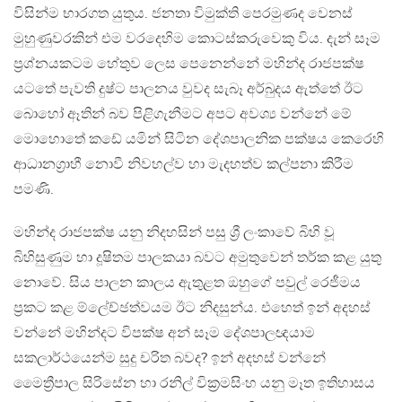
විසින්ම භාරගත යුතුය. ජනතා විමුක්ති පෙරමුණද වෙනස්
මුහුණුවරකින් එම වරදෙහිම කොටස්කරුවෙකු විය. දැන් සෑම
ප්‍රශ්නයකටම හේතුව ලෙස පෙනෙන්නේ මහින්ද රාජපක්ෂ
යටතේ පැවති දුෂ්ට පාලනය වුවද සැබෑ අර්බුදය ඇත්තේ ඊට
බොහෝ ඈතින් බව පිළිගැනීමට අපට අවශ්‍ය වන්නේ මේ
මොහොතේ කඩේ යමින් සිටින දේශපාලනික පක්ෂය කෙරෙහි
ආධානග්‍රාහී නොවී නිවහල්ව හා මැදහත්ව කල්පනා කිරීම
පමණි.
මහින්ද රාජපක්ෂ යනු නිදහසින් පසු ශ්‍රී ලංකාවේ බිහි වූ
බිහිසුණුම හා දූෂිතම පාලකයා බවට අමුතුවෙන් තර්ක කළ යුතු
නොවේ. සිය පාලන කාලය ඇතුළත ඔහුගේ පවුල් රෙජීමය
ප්‍රකට කළ ම්ලේච්ඡත්වයම ඊට නිදසුන්ය. එහෙත් ඉන් අදහස්
වන්නේ මහින්දට විපක්ෂ අන් සෑම දේශපාලඥයාම
සකලාර්ථයෙන්ම සුදු චරිත බවද? ඉන් අදහස් වන්නේ
මෛත්‍රීපාල සිරිසේන හා රනිල් වික්‍රමසිංහ යනු මෑත ඉතිහාසය