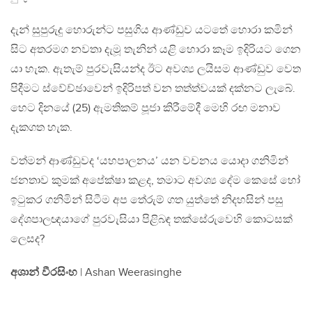
දැන් සුපුරුදු හොරුන්ට පසුගිය ආණ්ඩුව යටතේ හොරා කමින්
සිට අතරමග නවතා දැමූ තැනින් යළි හොරා කෑම ඉදිරියට ගෙන
යා හැක. ඇතැම් පුරවැසියන්ද ඊට අවශ්‍ය ලයිසම ආණ්ඩුව වෙත
පිදීමට ස්වේච්ඡාවෙන් ඉදිරිපත් වන තත්ත්වයක් දක්නට ලැබේ.
හෙට දිනයේ (25) ඇමතිකම් පූජා කිරීමේදී මෙහි රඟ මනාව
දැකගත හැක.
වත්මන් ආණ්ඩුවද ‘යහපාලනය’ යන වචනය යොදා ගනිමින්
ජනතාව කුමක් අපේක්ෂා කළද, තමාට අවශ්‍ය දේම කෙසේ හෝ
ඉටුකර ගනිමින් සිටීම අප තේරුම් ගත යුත්තේ නිදහසින් පසු
දේශපාලඥයාගේ පුරවැසියා පිළිබඳ තක්සේරුවෙහි කොටසක්
ලෙසද?
අශාන් වීරසිංහ
| Ashan Weerasinghe