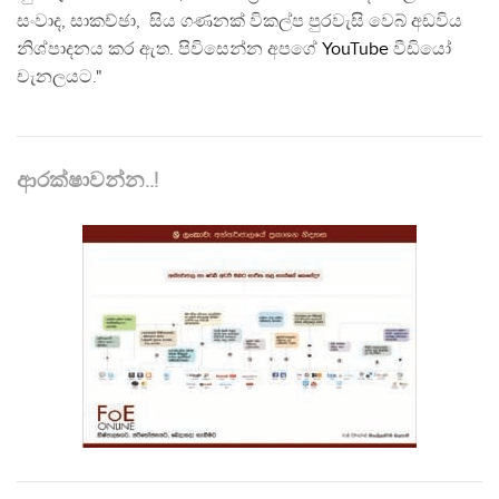
සංවාද, සාකච්ඡා, සිය ගණනක් විකල්ප පුරවැසි වෙබ් අඩවිය
නිශ්පාදනය කර ඇත. පිවිසෙන්න අපගේ
YouTube
වීඩියෝ
චැනලයට."
ආරක්ෂාවන්න..!