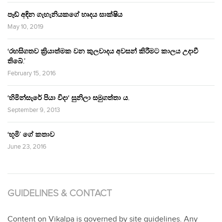
පෑඩ් අඳින ගැහැනියකගේ හෘදය සාක්ෂිය
May 10, 2019
‘රහසිගතව ක්‍රියාත්මක වන කුලවාදය අවසන් කිරීමට කාලය උදාවී
තිබේ.’
February 15, 2016
‘හිමින්සැරේ පියා විදා‘ සුනිලා සමුගත්තා ය.
September 9, 2013
‘භූමි’ ගේ කතාව
June 23, 2016
GUIDELINES & CONTACT
Content on Vikalpa is governed by site guidelines. Any