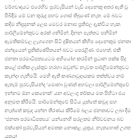
වර්ගවාදයට එරෙහිව පුරවැසියන් වැඩි දෙනෙකු අතර ඇති වූ
පිබිදීම මේ වන තුරුද පහව ගොස් තිබුණේ නැත. මේ බවට
කදිම නිදසුනක් ලෙස මෙවර මනාප ප්‍රතිඵල දැක්විය හැක.
පාර්ලිමේන්තුවට අරක් ගනිමින්, දිනන පැත්තට පනිමින්
ඇමතිකම්වල ලැගගෙන සිටි දූෂිතයන් කිහිප දෙනෙකුම ජනතා
ඡන්දයෙන් ප්‍රතික්ෂේපිතයන් බවට පෙරළිණ. එහෙත්, එකී
ජනතා පරමාධිපත්‍යයටම අභියෝග කරමින් ප්‍රධාන පක්ෂ සිදු
කළේ ජාතික ලැස්තුව හරහා ඔවුන්ව නැවත පාර්ලිමේන්තුවට
කැන්දා ගැනීමයි. මෙහි ඇති කණගාටුදායකම තත්ත්වය නම්
ඇතැම් පුරවැසියන්ද ‘මොනා වුණත් අහවලා පාර්ලිමේන්තුවේ
ඉන්නම ඕන කෙනෙක්’ යන අවලංගු තර්කය මත පිහිටා එය
අනුමත කිරීමයි. පාර්මේන්තුවේ සිටිය යුත්තේ කවුද සහ
නැත්තේ කවුද යන්න තීරණය කිරීමේ බලය ජනතාවට ලබා දීම
‘ජනතා පරමාධිපත්‍යය’ යන්නෙහි සරලතම නිර්වචනය බව
එක්කෝ පුරවැසියන් අමතක නොකළ යුතුය, නැතහොත් උගත
යුතුය!