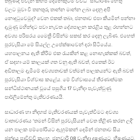
තිබුණද එවැනි කිහිප දෙනෙකුටම විවිධ ”සාධාරණ හේතු”
වලට මුවා වී තනතුරු තාන්න මාන්න ලබා දෙනු අපි
නොදුටුවෙමුද? වෙන එකක් තබා, ජනතාව එපා කියමින් පන්නා
දැමුණු මහින්දට පවා නැවත දේශපාලන කරළිය තුළ රඟන්නට
අවශ්‍ය පරිසරය මෛත්‍රී විසින්ම සකස් කර දෙනු ලැබිණ. එහෙත්
පුරවැසියා මේ සියල්ල උපේක්ෂාවෙන් දරා සිටියේය.
යහපාලනය ඇති කිරීම එක රැයකින් කළ නොහැක්කක් බවත්,
ඒ සඳහා යම් කාලයක් ගත වනු ඇති බවත්, එතෙක් ඊට
අඩිතාලම දැමීමේ අවශ්‍යතාවක් වත්මන් පාලකයන්ට ඇති බවත්
පුරවැසියා විශ්වාස කළේය. මේ විශ්වාසයේ තීරණාත්මක
සන්ධිස්ථානයක් වූයේ පසුගිය 17 වැනිදා පැවැත්වුණු
පාර්ලිමේන්තු මැතිවරණයයි.
සාධාරණ හා නිදහස් මැතිවරණයක් පැවැත්වීමට අවශ්‍ය
වාතාවරණය ‘තමන් විසින් පුරවැසියන් වෙත තිළිණ කරන ලදි’
යන පාලක පම්පෝරියට ඇහුම්කන් දෙමින් ජනතාව සිය
ඡන්දය පාවිච්චි කළහ. ජනවාරි 08 වැනිදා දූෂණයට, භීෂණයට,