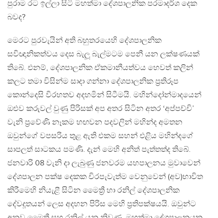
පුරාම රට ඉල්ලා සිටි මහත්මා දේශපාලනික පරමාදර්ශ දෙක
බවද?
මෙරට පුරවැයින් අති බහුතරයෙහි දේශපාලනික
සවිඥානිකත්වය දෙස බැලූ බැල්මටම පෙනී යන ලක්ෂණයක්
තිබේ. එනම්, දේශපාලනික ඒකමානීයත්වය හෙවත් කලින්
කලට තමා විසින්ම සාදා ගන්නා දේශපාලනික ප්‍රතිරූප
කොන්දෙසි විරහතව අදහමින් සිටීමයි. මහින්දෝන්මාදයෙන්
ඔළුව කරුවල් වුණු පිරිසක් අප අතර සිටින අතර ‘අප්පච්චි’
වැනි ප්‍රවේණි නෑකම හඟවන පදවලින් මහින්ද අමතන
ඔවුන්ගේ වපසරිය තුළ ඇති එකම සහන් එළිය මහින්දගේ
සාපලත් සාටකය පමණි. දැන් මෙහි අනිත් පැත්තත්ද තිබේ.
ජනවාරි 08 වැනි දා ලැබුණු ජනවරම යහපාලනය මුවාවෙන්
දේශපාලන පක්ෂ දෙකක චිරපැවැත්ම වෙනුවෙන් (අව)භාවිත
කිරීමෙහි නියැළී සිටින මෛත්‍රී හා රනිල් දේශපාලනික
දේවදූතයන් ලෙස අදහන පිරිස මෙහි ප්‍රතිපක්ෂයයි. ඔවුන්ට
අනුව මෛත්‍රී සහ රනිල් යනු නිවුණු, මහත්මා දේශපාලනයක