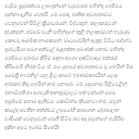
වැඩිම ප්‍රමුඛත්වය ලබා දුන්නේ වැඩවසම් මහින්ද රෙජීමය
පන්නා දැනීම වෙතයි. මේ පොදු, ජාතික අවශ්‍යතාවය
වෙනුවෙන් සිවිල් ක්‍රියාධරයන්, විද්වතුන්, කලාකරුවන්
(ජැක්සන්, එඩ්වඩ් වැනි මහින්දගේ කුලී නලාකරුවන් හැරුණු
කොට), ආගමික නායකයන්, මාධ්‍යවේදීන් ඇතුළු විවිධ පාර්ශ්ව
පුරවැසියා සමග අත්වැල් බැඳගත්තා පමණක් නොව මහින්ද
රෙජීමය පරාජය කිරීම සඳහා අවශ්‍ය දෘෂ්ටිවාදය එක්රැස්
කිරීමෙහි නිරත විය. ඒ, එය යුගයේ අවශ්‍යතාවය වූ හෙයින් මිස
මෛත්‍රී හා රනිල් යනු ශ්‍රී ලංකාවේ ඉරණම්කාරයින් ලෙස
නම්කර තිබූ හෙයින් නම් නොවේ. මේ දෙනොම පිළිවෙළින්
ජනාධිපති හා අගමැති තනතුරුවලට පත් වන්නේ මෙම
පසුබිමේ සහාය ඇතිවය. කොටින්ම කියනවා නම්, ඔවුන්
කළේද පවතින තත්ත්වය උපයෝගී කරගෙන දේශපාලන
වාසියක් වෙනුවෙන් පෙනී සිටීම බව අද ඔවුන්ගේ හැසිරීම
දකින අපට ඉබේම සිතෙයි!