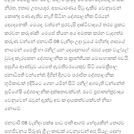
නිරත, ඉතාම උපායශූර, අසාධාරණය පිටු දැකීම වෙනුවෙන්
කොන්ද පණ ඇතිව නැගී සිටින දේශපාලනික වීරයන්
දෙදෙනෙකි. මෙයද, වත්මන් පුරවැසි දෘෂ්ටිවාදයේ තරම ප්‍රකට
කරවන කරුණකි. මෙසේ කියන අය අමතක කරන වැදගත්ම
කරුණ වන්නේ ජනවාරි 08 වැනිදා උදා වූයේ මහින්ද ශාපයේ
නාමෙන් මෛත්‍රී හා රනිල් යන දෙදෙනාගේ බඹර දෙක වැල්ලේ
වුවද කැරකෙන දේශපාලනික සංක්‍රාන්තියක මොහොතක් බවයි.
පසුගිය ආණ්ඩුව යටතේ ඇමතිවරයෙකුව සිටි මෛත්‍රීපාල
ජනාධිපති වන්නේත්, දිගින් දිගටම පරාජිත දේශපාලනික
භූමිකාවක් ඉදිරියට ගෙන යමින් සිටි රනිල් අගමැති වන්නේත්
සුවිශේෂි දේශපාලනික දක්ෂතාවක්වත්, රටේ ප්‍රජාතන්ත්‍රවාදය
වෙනුවෙන් ඔවුන් දැක්වූ අවංක දායකත්වයක්වත් නිසා
නොවේ.
ජනවාරි 08 වැනිදා පක්ෂ පාට ජාති ආගම් භේදයකින් තොරව
සහජීවනය පිරුණු ශ්‍රී ලංකාවක් වෙනුවෙන් අප සියලු දෙනා