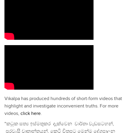
Vikalpa has produced hundreds of short-form videos that
highlight and investigate inconvenient truths. For more
videos,
click here
.
"කටුක සත්‍ය ඉස්මතුකර දැක්වෙන වාර්තා වැඩසටහන්,
පුරවැසි වෘතාන්තයන්, කෙටි චිත්‍රපට මෙන්ම දේශපාලන