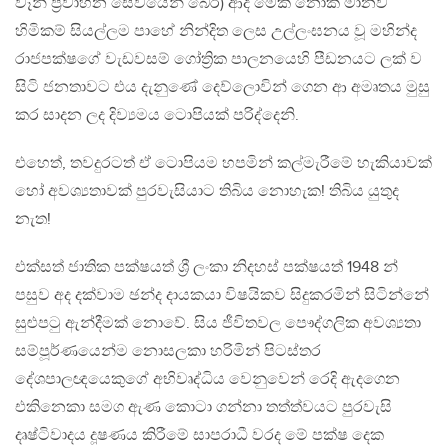
වෑන් ප්‍රවාහන සේවයෙන් බේරී) ආදී මෙකී නොකී මානව
හිමිකම් සියල්ලම පාහේ නින්දිත ලෙස උල්ලංඝනය වූ මහින්ද
රාජපක්ෂගේ වැඩවසම් ගෝත්‍රික පාලනයෙහි පීඩනයට ලක් ව
සිටි ජනතාවට එය දැනුණේ දෙව්ලොවින් ගෙන ආ අමෘතය මුසු
කර සාදන ලද දිව්‍යමය ටොපියක් පරිද්දෙනි.
එහෙත්, තවදුරටත් ඒ ටොපියම හපමින් කල්මැරීමේ හැකියාවක්
හෝ අවශ්‍යතාවක් පුරවැසියාට තිබිය නොහැක! තිබිය යුතුද
නැත!
එක්සත් ජාතික පක්ෂයත් ශ්‍රී ලංකා නිදහස් පක්ෂයත් 1948 න්
පසුව අද දක්වාම ඡන්ද දායකයා විෂයිකව සිදුකරමින් සිටින්නේ
සුළුපටු ඇන්දීමක් නොවේ. සිය ජීවිතවල පෞද්ගලික අවශ්‍යතා
සම්පූර්ණයෙන්ම නොසලකා හරිමින් පිටස්තර
දේශපාලඥයෙකුගේ අභිවෘද්ධිය වෙනුවෙන් රෙදි ඇදගෙන
එකිනෙකා සමග ඇණ කොටා ගන්නා තත්ත්වයට පුරවැසි
දෘෂ්ටිවාදය දූෂණය කිරීමේ සාපරාධී වරද මේ පක්ෂ දෙක