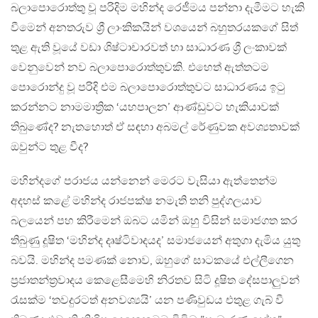
බලාපොරොත්තු වූ පරිදිම මහින්ද රෙජීමය පන්නා දැමීමට හැකි
වීමෙන් අනතරුව ශ්‍රී ලාංකිකයින් වශයෙන් බහුතරයකගේ සිත්
තුළ ඇති වූයේ වඩා ශිෂ්ටාචාරවත් හා සාධාරණ ශ්‍රී ලංකාවක්
වෙනුවෙන් නව බලාපොරොත්තුවකි. එහෙත් ඇත්තටම
පොරොන්දු වූ පරිදි එම බලාපොරොත්තුවට සාධාරණය ඉටු
කරන්නට නාමමාත්‍රික ‘යහපාලන’ ආණ්ඩුවට හැකියාවක්
තිබුණේද? නැතහොත් ඒ සඳහා අබමල් රේණුවක අවශ්‍යතාවක්
ඔවුන්ට තුළ වීද?
මහින්දගේ පරාජය යන්නෙන් මෙරට වැසියා ඇත්තෙන්ම
අදහස් කළේ මහින්ද රාජපක්ෂ නමැති තනි පුද්ගලයාව
බලයෙන් පහ කිරීමෙන් ඔබට යමින් ඔහු විසින් සමාජගත කර
තිබුණු දූෂිත ‘මහින්ද දෘෂ්ටිවාදයද’ සමාජයෙන් අතුගා දැමිය යුතු
බවයි. මහින්ද පමණක් නොව, ඔහුගේ සාටකයේ එල්ලීගෙන
ප්‍රජාතන්ත්‍රවාදය කෙළෙසීමෙහි නිරතව සිටි දූෂිත දේසපාලුවන්
රැසක්ම ‘තවදුරටත් අනවශ්‍යයි’ යන පණිවුඩය එතුළ ගැබ් වී