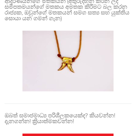
ආදරණීයන්ගේ මතකයන් (අතුරුදහන් කරන ලද
සමීපතමයන්ගේ මතකය අමතක කිරීමට බල කරන
රාජ්‍යක, ඔවුන්ගේ මතකයන් සමග සත්‍ය සහ යුක්තිය
සොයා යන ගමන් ගැන)
ඔබත් සමාජමාධ්‍ය පරිශීලකයෙක්ද? කියවන්න!
දැනගන්න! ක්‍රියාත්මකවන්න!