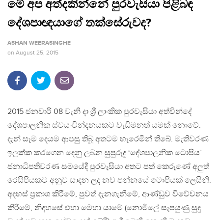
මේ අප අත්දකින්නේ පුරවැසියා පිළිබඳ
දේශපාඥයාගේ තක්සේරුවද?
ASHAN WEERASINGHE
on
August 25, 2015
2015 ජනවාරි 08 වැනි දා ශ්‍රී ලාංකික පුරවැසියා අත්වින්දේ
දේශපාලනික ස්වයංවින්දනයකට වැඩිමනත් යමක් නොවේ.
දැන් සෑම දෙයම ආපසු තිබූ අතටම හැරෙමින් තිබේ. මැතිවරණ
ඉලක්ක කරගෙන දෙනු ලබන සුපුරුදු ‘දේශපාලනික ටොපිය’
ජනාධිපතිවරණ සමයේදී පුරවැසියා අතට පත් කෙරුණේ අලුත්
රෙසිපියකට අනුව සාදන ලද නව පන්නයේ ටොපියක් ලෙසිනි.
අදහස් ප්‍රකාශ කිරීමේ, පුවත් දැනගැනීමේ, ආණ්ඩුව විවේචනය
කිරීමේ, නිදහසේ එහා මෙහා යාමේ (නොමිලේ සැපයුණු සුදු