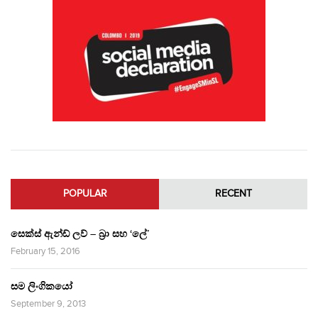
POPULAR
RECENT
සෙක්ස් ඇන්ඩ් ලව් – බ්‍රා සහ ‘ලේ’
February 15, 2016
සම ලිංගිකයෝ
September 9, 2013