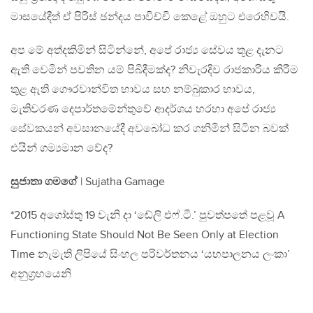
මාසයේදීත් ඒ පිරිස් ඡන්දය පාවිච්චි කෙළේ ඔහුට එරෙහිවයි.
අප මේ අත්දකිමින් සිටින්නේ, අපේ රාජ්‍ය සේවය තූළ දැනට
ඇති වෙමින් පවතින යම් පිබිදීමක්ද? නිවැරදිව රාජකාරිය කිරීම
තුළ ඇති ගෞරවාන්විත භාවය සහ නම්බුකාර භාවය,
මැතිවරණ දෙපාර්තමේන්තුවේ ආදර්ශය හරහා අපේ රාජ්‍ය
සේවකයන් අවසානයේදී අවබෝධ කර ගනිමින් සිටින බවක්
එයින් ගම්‍යමාන වේද?
සුජාතා ගමගේ
| Sujatha Gamage
*2015 අගෝස්තු 19 වැනි දා ‘ඬේලි එෆ්.ටී.’ පුවත්පතේ පළවූ A
Functioning State Should Not Be Seen Only at Election
Time නැමැති ලිපියේ සිංහල පරිවර්තනය ‘යහපාලනය ලංකා’
අනුග‍්‍රහයෙනි