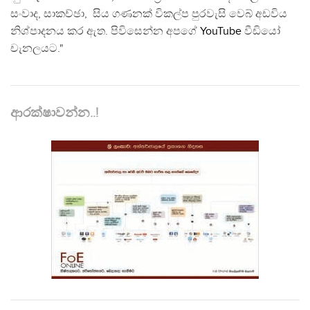
සංවාද, සාකච්ඡා, සිය ගණනක් විකල්ප පුරවැසි වෙබ් අඩවිය
නිශ්පාදනය කර ඇත. පිවිසෙන්න අපගේ
YouTube
වීඩියෝ
චැනලයට."
ආරක්ෂාවන්න..!