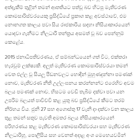
අත්දැකීම් තුළින් තමන් ආතතියට පත්වූ බව හිටපු මැතිවරණ
කොමසාරිස්වරයෙකු ප‍්‍රසිද්ධියේ ප‍්‍රකාශ කළ අවස්ථාවේ, එම
නොනගත කාලය පවා සිය රාජකාරිය සඳහා නිසියාකාරයෙන්
යොදවා ගැනීමට නිලධාරී තන්ත‍්‍රය අසමත් වූ බව පෙන්නුම්
කෙළේය.
2015 ජනාධිපතිවරණය, ඒ සම්බන්ධයෙන් ගත් විට, එක්තරා
හැරවුම් ලක්ෂ්‍යකි. අලූත් මැතිවරණ කොමසාරිස්වරයා තමන්
වෙත එල්ල වූ සියලූ පීඩනවලට හොඳින් මුහුණදුන්නා පමණක්
නොව, මැතිවරණ නීති උල්ලංඝනය කරන්නන්ට එරෙහිව අවම
බලය පමණක් නොව, හිසටම වෙඩි තැබීම දක්වා පවා යන
උපරිම බලයත් පාවිච්චි කළ යුතු බව ප‍්‍රසිද්ධියේ කීමට තරම්
නිර්භය විය. ජුනි 27 සහ අගොස්තු 17 වැනි දා දක්වා වන කාලය
තුළ තමන් සතුව පැවති අමතර බලය නිසියාකාරයෙන්
පරිහරණය කළ මැතිවරණ කොමසාරිස්වරයා සහ මැතිවරණ
නිලධාරීහූ, පොලීසිය සහ වෙනත් අදාළ අංශ මෙහෙයවමින්