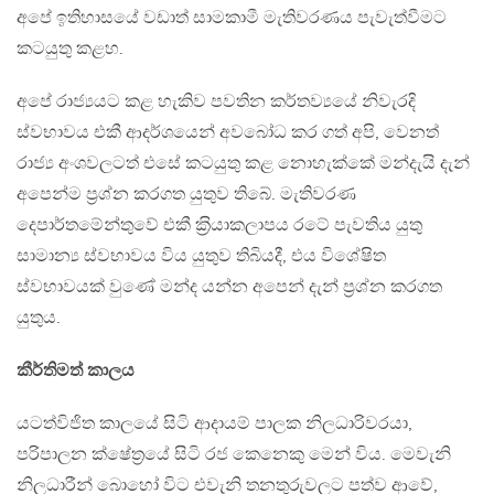
අපේ ඉතිහාසයේ වඩාත් සාමකාමී මැතිවරණය පැවැත්වීමට
කටයුතු කළහ.
අපේ රාජ්‍යයට කළ හැකිව පවතින කර්තව්‍යයේ නිවැරදි
ස්වභාවය එකී ආදර්ශයෙන් අවබෝධ කර ගත් අපි, වෙනත්
රාජ්‍ය අංශවලටත් එසේ කටයුතු කළ නොහැක්කේ මන්දැයි දැන්
අපෙන්ම ප‍්‍රශ්න කරගත යුතුව තිබේ. මැතිවරණ
දෙපාර්තමේන්තුවේ එකී ක‍්‍රියාකලාපය රටේ පැවතිය යුතු
සාමාන්‍ය ස්වභාවය විය යුතුව තිබියදී, එය විශේෂිත
ස්වභාවයක් වුණේ මන්ද යන්න අපෙන් දැන් ප‍්‍රශ්න කරගත
යුතුය.
කීර්තිමත් කාලය
යටත්විජිත කාලයේ සිටි ආදායම් පාලක නිලධාරිවරයා,
පරිපාලන ක්ෂේත‍්‍රයේ සිටි රජ කෙනෙකු මෙන් විය. මෙවැනි
නිලධාරීන් බොහෝ විට එවැනි තනතුරුවලට පත්ව ආවේ,