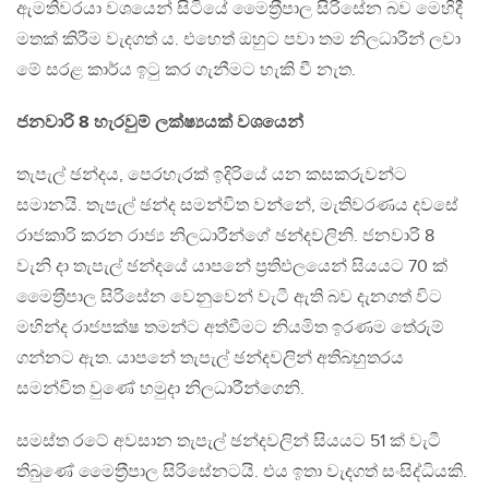
ඇමතිවරයා වශයෙන් සිටියේ මෛත‍්‍රීපාල සිරිසේන බව මෙහිදී
මතක් කිරීම වැදගත් ය. එහෙත් ඔහුට පවා තම නිලධාරීන් ලවා
මේ සරළ කාර්ය ඉටු කර ගැනීමට හැකි වී නැත.
ජනවාරි 8 හැරවුම් ලක්ෂ්‍යයක් වශයෙන්
තැපැල් ඡන්දය, පෙරහැරක් ඉදිරියේ යන කසකරුවන්ට
සමානයි. තැපැල් ඡන්ද සමන්විත වන්නේ, මැතිවරණය දවසේ
රාජකාරි කරන රාජ්‍ය නිලධාරීන්ගේ ඡන්දවලිනි. ජනවාරි 8
වැනි දා තැපැල් ඡන්දයේ යාපනේ ප‍්‍රතිඵලයෙන් සියයට 70 ක්
මෛත‍්‍රීපාල සිරිසේන වෙනුවෙන් වැටී ඇති බව දැනගත් විට
මහින්ද රාජපක්ෂ තමන්ට අත්වීමට නියමිත ඉරණම තේරුම්
ගන්නට ඇත. යාපනේ තැපැල් ඡන්දවලින් අතිබහුතරය
සමන්විත වුණේ හමුදා නිලධාරීන්ගෙනි.
සමස්ත රටේ අවසාන තැපැල් ඡන්දවලින් සියයට 51 ක් වැටී
තිබුණේ මෛත‍්‍රීපාල සිරිසේනටයි. එය ඉතා වැදගත් සංසිද්ධියකි.