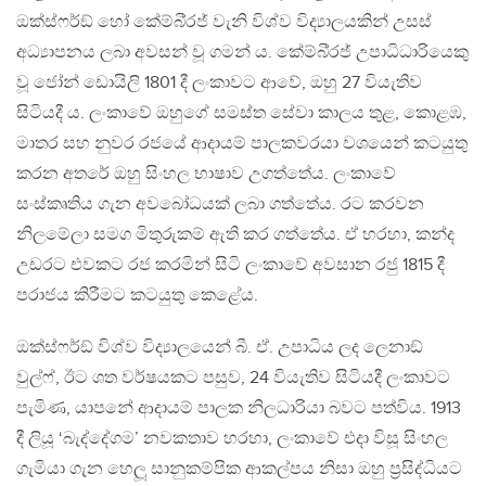
ඔක්ස්ෆර්ඞ් හෝ කේම්බි‍්‍රජ් වැනි විශ්ව විද්‍යාලයකින් උසස්
අධ්‍යාපනය ලබා අවසන් වූ ගමන් ය. කේම්බි‍්‍රජ් උපාධිධාරියෙකු
වූ ජෝන් ඩොයිලි 1801 දී ලංකාවට ආවේ, ඔහු 27 වියැතිව
සිටියදී ය. ලංකාවේ ඔහුගේ සමස්ත සේවා කාලය තුළ, කොළඹ,
මාතර සහ නුවර රජයේ ආදායම් පාලකවරයා වශයෙන් කටයුතු
කරන අතරේ ඔහු සිංහල භාෂාව උගත්තේය. ලංකාවේ
සංස්කෘතිය ගැන අවබෝධයක් ලබා ගත්තේය. රට කරවන
නිලමේලා සමග මිතුරුකම් ඇති කර ගත්තේය. ඒ හරහා, කන්ද
උඩරට එවකට රජ කරමින් සිටි ලංකාවේ අවසාන රජු 1815 දී
පරාජය කිරීමට කටයුතු කෙළේය.
ඔක්ස්ෆර්ඞ් විශ්ව විද්‍යාලයෙන් බී. ඒ. උපාධිය ලද ලෙනාඞ්
වුල්ෆ්, ඊට ශත වර්ෂයකට පසුව, 24 වියැතිව සිටියදී ලංකාවට
පැමිණ, යාපනේ ආදායම් පාලක නිලධාරියා බවට පත්විය. 1913
දී ලියූ ‘බැද්දේගම’ නවකතාව හරහා, ලංකාවේ එදා විසූ සිංහල
ගැමියා ගැන හෙලූ සානුකම්පික ආකල්පය නිසා ඔහු ප‍්‍රසිද්ධියට