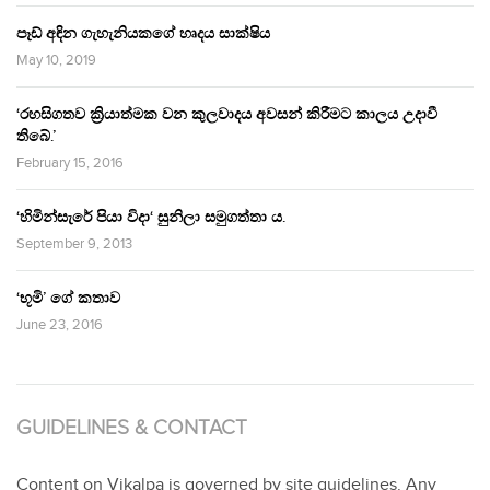
පෑඩ් අඳින ගැහැනියකගේ හෘදය සාක්ෂිය
May 10, 2019
‘රහසිගතව ක්‍රියාත්මක වන කුලවාදය අවසන් කිරීමට කාලය උදාවී
තිබේ.’
February 15, 2016
‘හිමින්සැරේ පියා විදා‘ සුනිලා සමුගත්තා ය.
September 9, 2013
‘භූමි’ ගේ කතාව
June 23, 2016
GUIDELINES & CONTACT
Content on Vikalpa is governed by site guidelines. Any