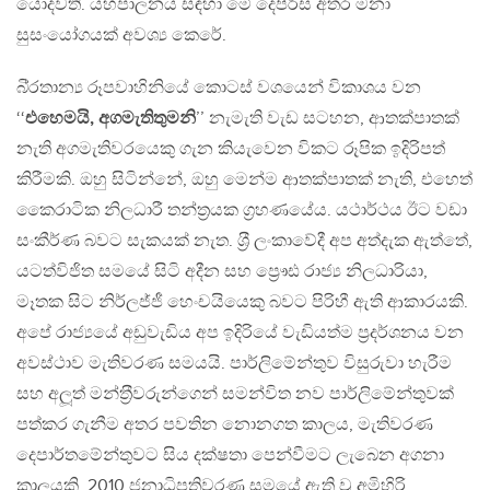
යොදවති. යහපාලනය සඳහා මේ දෙපිරිස අතර මනා
සුසංයෝගයක් අවශ්‍ය කෙරේ.
බි‍්‍රතාන්‍ය රූපවාහිනියේ කොටස් වශයෙන් විකාශය වන
‘‘
එහෙමයි, අගමැතිතුමනි
’’ නැමැති වැඩ සටහන, ආතක්පාතක්
නැති අගමැතිවරයෙකු ගැන කියැවෙන විකට රූපික ඉදිරිපත්
කිරීමකි. ඔහු සිටින්නේ, ඔහු මෙන්ම ආතක්පාතක් නැති, එහෙත්
කෛරාටික නිලධාරී තන්ත‍්‍රයක ග‍්‍රහණයේය. යථාර්ථය ඊට වඩා
සංකීර්ණ බවට සැකයක් නැත. ශ‍්‍රී ලංකාවේදී අප අත්දැක ඇත්තේ,
යටත්විජිත සමයේ සිටි අදීන සහ ප්‍රෞඪ රාජ්‍ය නිලධාරියා,
මෑතක සිට නිර්ලජ්ජී හෙංචයියෙකු බවට පිරිහී ඇති ආකාරයකි.
අපේ රාජ්‍යයේ අඩුවැඩිය අප ඉදිරියේ වැඩියත්ම ප‍්‍රදර්ශනය වන
අවස්ථාව මැතිවරණ සමයයි. පාර්ලිමේන්තුව විසුරුවා හැරීම
සහ අලූත් මන්ත‍්‍රීවරුන්ගෙන් සමන්විත නව පාර්ලිමේන්තුවක්
පත්කර ගැනීම අතර පවතින නොනගත කාලය, මැතිවරණ
දෙපාර්තමේන්තුවට සිය දක්ෂතා පෙන්වීමට ලැබෙන අගනා
කාලයකි. 2010 ජනාධිපතිවරණ සමයේ ඇති වූ අමිහිරි