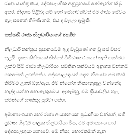
රාජ්‍ය යාන්ත‍්‍රණය, දේශපාලනික අනුග‍්‍රහයේ තෝතැන්නක් වූ
අතර, නිදහස පිළිබඳ යම් හෝ සේයාවක්වත් එම රාජ්‍ය සේවය
තුළ එතෙක් තිබිණි නම්, එය ද වළලා දැමුණි.
තක්කඩි රාජ්‍ය නිලධාරියාගේ නැගීම
නිලධාරී තන්ත‍්‍රය ප‍්‍රපාතයටම ඇද වැටුණේ ගත වූ පස් වසර
තුළයි. දශක කිහිපයක් තිස්සේ විවිධාකාරයෙන් තැති ගැන්මට
ලක්ව සිටි රාජ්‍ය නිලධාරියා, පවතින තත්වයට අනුගත වන්නට
කෙමෙන් උගත්තේය. දේශපාලඥයන් දෙන නියෝග පමණක්
කිරීමට උගත් ඔහු/ඇය, එම නියෝග නීත්‍යානුකූල වන්නේද
නැද්ද යන්න නොතැකුවේය. ඇතැම්හු, එම ක‍්‍රියාවලිය තුළ,
තමන්ගේ සාක්කුද පුරවා ගත්හ.
අමාත්‍යාංශයක හෝ රාජ්‍ය ආයතනයක ප‍්‍රධානියා වන්නේ, එහි
ප‍්‍රධාන ගිණුම් පාලක නිලධාරියා මිස, එම අමාත්‍යාංශ භාර
දේශපාලඥයා නොවේ. මේ නිසා, හොරකමක් ගැන