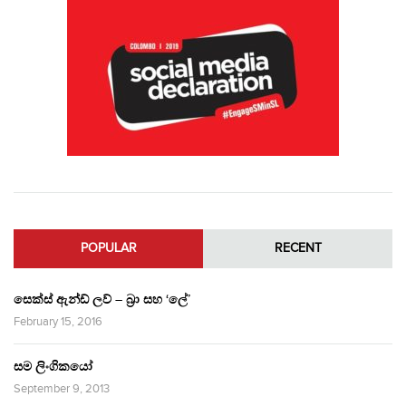
POPULAR
RECENT
සෙක්ස් ඇන්ඩ් ලව් – බ්‍රා සහ ‘ලේ’
February 15, 2016
සම ලිංගිකයෝ
September 9, 2013