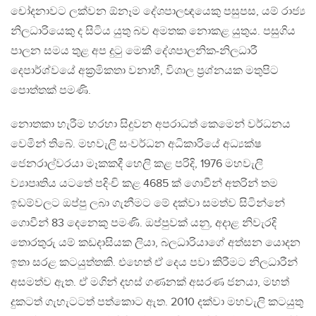
චෝදනාවට ලක්වන ඕනෑම දේශපාලඥයෙකු පසුපස, යම් රාජ්‍ය
නිලධාරියෙකු ද සිටිය යුතු බව අමතක නොකළ යුතුය. පසුගිය
පාලන සමය තුළ අප දුටු මෙකී දේශපාලනික-නිලධාරී
දෙපාර්ශ්වයේ අක‍්‍රමිකතා වනාහී, විශාල ප‍්‍රශ්නයක මතුපිට
පොත්තක් පමණි.
නොතකා හැරීම හරහා සිදුවන අපරාධත් කෙමෙන් වර්ධනය
වෙමින් තිබේ. මහවැලි සංවර්ධන අධිකාරියේ අධ්‍යක්ෂ
ජෙනරාල්වරයා මෑකකදී හෙලි කළ පරිදි, 1976 මහවැලි
ව්‍යාපෘතිය යටතේ පදිංචි කළ 4685 ක් ගොවීන් අතරින් තම
ඉඩම්වලට ඔප්පු ලබා ගැනීමට මේ දක්වා සමත්ව සිටින්නේ
ගොවීන් 83 දෙනෙකු පමණි. ඔප්පුවක් යනු, අදාළ නිවැරදි
තොරතුරු යම් කඩදාසියක ලියා, බලධාරියාගේ අත්සන යොදන
ඉතා සරළ කටයුත්තකි. එහෙත් ඒ දෙය පවා කිරීමට නිලධාරීන්
අසමත්ව ඇත. ඒ මගින් දහස් ගණනක් අසරණ ජනයා, මහත්
දුකටත් ගැහැටටත් පත්කොට ඇත. 2010 දක්වා මහවැලි කටයුතු