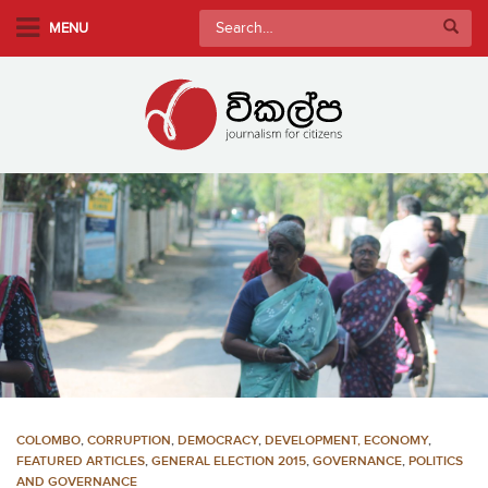
S
Search
MENU
k
for:
i
p
t
o
m
a
i
n
c
o
n
t
e
n
COLOMBO
,
CORRUPTION
,
DEMOCRACY
,
DEVELOPMENT, ECONOMY
,
t
FEATURED ARTICLES
,
GENERAL ELECTION 2015
,
GOVERNANCE
,
POLITICS
AND GOVERNANCE