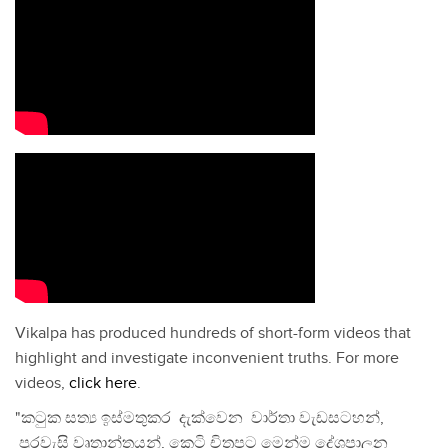
Vikalpa has produced hundreds of short-form videos that
highlight and investigate inconvenient truths. For more
videos,
click here
.
"කටුක සත්‍ය ඉස්මතුකර දැක්වෙන වාර්තා වැඩසටහන්,
පුරවැසි වෘතාන්තයන්, කෙටි චිත්‍රපට මෙන්ම දේශපාලන