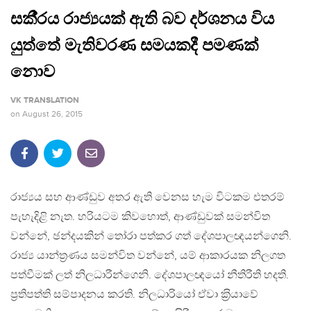
සකී‍්‍රය රාජ්‍යයක් ඇති බව දර්ශනය විය
යුත්තේ මැතිවරණ සමයකදී පමණක්
නොව
VK TRANSLATION
on
August 26, 2015
රාජ්‍යය සහ ආණ්ඩුව අතර ඇති වෙනස හැම විටකම එතරම්
පැහැදිළි නැත. හරියටම කිවහොත්, ආණ්ඩුවක් සමන්විත
වන්නේ, ඡන්දයකින් තෝරා පත්කර ගත් දේශපාලඥයන්ගෙනි.
රාජ්‍ය යාන්ත‍්‍රණය සමන්විත වන්නේ, යම් ආකාරයක නිලගත
පත්වීමක් ලත් නිලධාරීන්ගෙනි. දේශපාලඥයෝ නීතිරීති හදති.
ප‍්‍රතිපත්ති සම්පාදනය කරති. නිලධාරියෝ ඒවා ක‍්‍රියාවේ