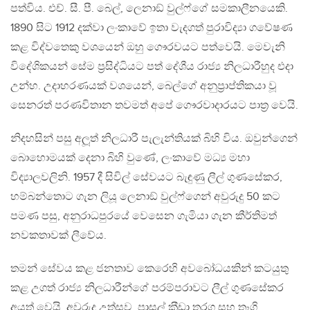
පත්විය. එච්. සී. පී. බෙල්, ලෙනාඞ් වුල්ෆ්ගේ සමකාලීනයෙකි.
1890 සිට 1912 දක්වා ලංකාවේ ඉතා වැදගත් පුරාවිද්‍යා ගවේෂණ
කළ විද්වතෙකු වශයෙන් ඔහු ගෞරවයට පත්වෙයි. මෙවැනි
විදේශිකයන් සේම ප‍්‍රසිද්ධියට පත් දේශීය රාජ්‍ය නිලධාරීහුද එදා
උන්හ. උදාහරණයක් වශයෙන්, බෙල්ගේ අනුප‍්‍රාප්තිකයා වූ
සෙනරත් පරණවිතාන තවමත් අපේ ගෞරවාදාරයට පාත‍්‍ර වෙයි.
නිදහසින් පසු අලූත් නිලධාරී පැලැන්තියක් බිහි විය. ඔවුන්ගෙන්
බොහොමයක් දෙනා බිහි වුණේ, ලංකාවේ මධ්‍ය මහා
විද්‍යාලවලිනි. 1957 දී සිවිල් සේවයට බැඳුණු ලීල් ගුණසේකර,
හම්බන්තොට ගැන ලියූ ලෙනාඞ් වුල්ෆ්ගෙන් අවුරුදු 50 කට
පමණ පසු, අනුරාධපුරයේ වෙසෙන ගැමියා ගැන කීර්තිමත්
නවකතාවක් ලීවේය.
තමන් සේවය කළ ජනතාව කෙරෙහි අවබෝධයකින් කටයුතු
කළ උගත් රාජ්‍ය නිලධාරීන්ගේ පරම්පරාවට ලීල් ගුණසේකර
අයත් වෙයි. අවුරුදු උත්සව, පාසල් ක‍්‍රීඩා තරග සහ තෑගි