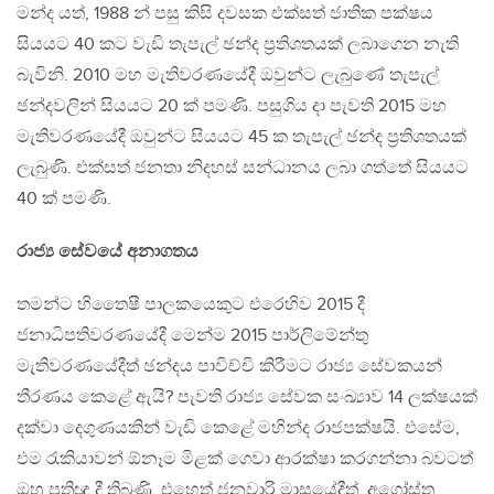
මන්ද යත්, 1988 න් පසු කිසි දවසක එක්සත් ජාතික පක්ෂය
සියයට 40 කට වැඩි තැපැල් ඡන්ද ප‍්‍රතිශතයක් ලබාගෙන නැති
බැවිනි. 2010 මහ මැතිවරණයේදී ඔවුන්ට ලැබුණේ තැපැල්
ඡන්දවලින් සියයට 20 ක් පමණි. පසුගිය දා පැවති 2015 මහ
මැතිවරණයේදී ඔවුන්ට සියයට 45 ක තැපැල් ඡන්ද ප‍්‍රතිශතයක්
ලැබුණි. එක්සත් ජනතා නිදහස් සන්ධානය ලබා ගත්තේ සියයට
40 ක් පමණි.
රාජ්‍ය සේවයේ අනාගතය
තමන්ට හිතෛෂී පාලකයෙකුට එරෙහිව 2015 දී
ජනාධිපතිවරණයේදී මෙන්ම 2015 පාර්ලිමේන්තු
මැතිවරණයේදීත් ඡන්දය පාවිච්චි කිරීමට රාජ්‍ය සේවකයන්
තීරණය කෙළේ ඇයි? පැවති රාජ්‍ය සේවක සංඛ්‍යාව 14 ලක්ෂයක්
දක්වා දෙගුණයකින් වැඩි කෙළේ මහින්ද රාජපක්ෂයි. එසේම,
එම රැකියාවන් ඕනෑම මිළක් ගෙවා ආරක්ෂා කරගන්නා බවටත්
ඔහු ප‍්‍රතිඥා දී තිබුණි. එහෙත් ජනවාරි මාසයේදීත්, අගෝස්තු