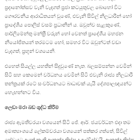
ප‍්‍රදානෝත්සව වැනි වැදගත් ප‍්‍රජා කටයුතුවල බොහෝ විට
ගෞරවනීය ආරාධිතයන් වුණේ, එවැනි සිවිල් නිලධාරීන් හෝ
ප‍්‍රාදේශීය පොලිස් වසම් ප‍්‍රධානීන් ය. ඔවුන්ව සැළකුණේ,
පාර්ලිමේන්තු මන්ත‍්‍රී වරුන් හෝ වෙනත් ප‍්‍රාදේශීය මහජන
නියෝජිතයන් තරමටම හෝ, සමහර විට ඔවුන්ටත් වඩා
වැදගත්, ප‍්‍රභූන් වශයෙනි.
එහෙත් සියල්ල යහතින් සිදුවුණේ නැත. බලසම්පන්න වෙමින්
සිටි සහ කෙමෙන් වර්ධනය වෙමින් සිටි එවැනි රාජ්‍ය නිලධාරී
තන්ත‍්‍රයක් රටේ සංවර්ධනයට බාධාවක් යැයි දේශපාලඥයන්ට
හැෙඟන්නට විය.
ලෙඩා මරා බඩ ශුද්ධ කිරීම
රාජ්‍ය ඇමතිවරයා වශයෙන් සිටි ජේ. ආර්. ජයවර්ධන එදා තම
අමාත්‍යාංශයේ ලේකම්වරයා වශයෙන් පත්කර ගත්තේ, සිවිල්