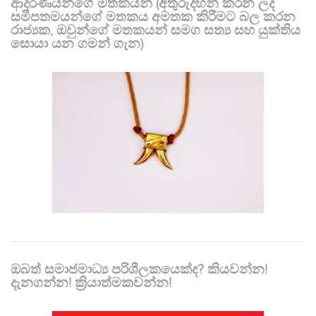
ආදරණීයන්ගේ මතකයන් (අතුරුදහන් කරන ලද
සමීපතමයන්ගේ මතකය අමතක කිරීමට බල කරන
රාජ්‍යක, ඔවුන්ගේ මතකයන් සමග සත්‍ය සහ යුක්තිය
සොයා යන ගමන් ගැන)
ඔබත් සමාජමාධ්‍ය පරිශීලකයෙක්ද? කියවන්න!
දැනගන්න! ක්‍රියාත්මකවන්න!