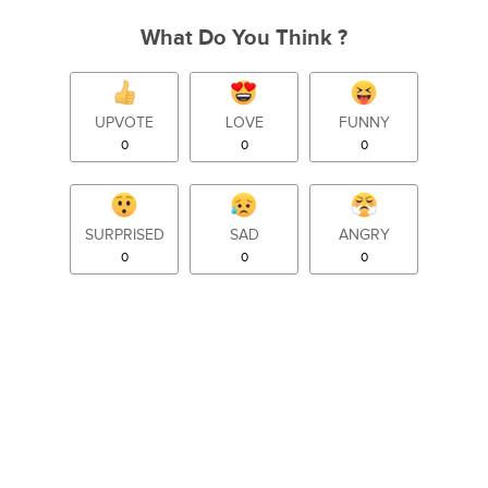
What Do You Think ?
UPVOTE
LOVE
FUNNY
0
0
0
SURPRISED
SAD
ANGRY
0
0
0