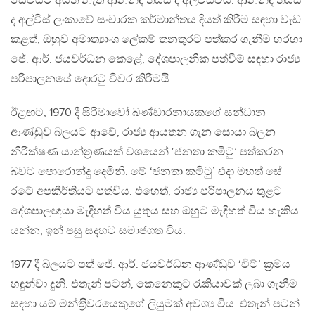
සේවයට අයත් නැති ආනන්ද තිස්ස ද අල්විස්වයි. ආනන්ද තිස්ස
ද අල්විස් ලංකාවේ සංචාරක කර්මාන්තය දියත් කිරීම සඳහා වැඩ
කළත්, ඔහුව අමාත්‍යාංශ ලේකම් තනතුරට පත්කර ගැනීම හරහා
ජේ. ආර්. ජයවර්ධන කෙළේ, දේශපාලනික පත්වීම් සඳහා රාජ්‍ය
පරිපාලනයේ දොරටු විවර කිරීමයි.
ඊළඟට, 1970 දී සිරිමාවෝ බණ්ඩාරනායකගේ සන්ධාන
ආණ්ඩුව බලයට ආවේ, රාජ්‍ය ආයතන ගැන සොයා බලන
නිරීක්ෂණ යාන්ත‍්‍රණයක් වශයෙන් ‘ජනතා කමිටු’ පත්කරන
බවට පොරොන්දු දෙමිනි. මේ ‘ජනතා කමිටු’ එදා මහත් සේ
රටේ අපකීර්තියට පත්විය. එහෙත්, රාජ්‍ය පරිපාලනය තුළට
දේශපාලඥයා මැදිහත් විය යුතුය සහ ඔහුට මැදිහත් විය හැකිය
යන්න, ඉන් පසු සදහට සමාජගත විය.
1977 දී බලයට පත් ජේ. ආර්. ජයවර්ධන ආණ්ඩුව ‘චිට්’ ක‍්‍රමය
හඳුන්වා දුනි. එතැන් පටන්, කෙනෙකුට රැකියාවක් ලබා ගැනීම
සඳහා යම් මන්ත‍්‍රීවරයෙකුගේ ලියුමක් අවශ්‍ය විය. එතැන් පටන්