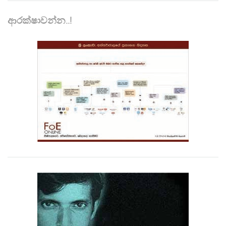
ආරක්ෂාවන්න..!