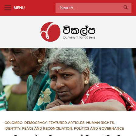
S
Search
MENU
k
for:
i
p
t
o
m
a
i
n
c
o
n
t
e
n
COLOMBO
,
DEMOCRACY
,
FEATURED ARTICLES
,
HUMAN RIGHTS
,
t
IDENTITY
,
PEACE AND RECONCILIATION
,
POLITICS AND GOVERNANCE