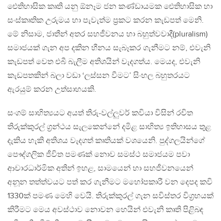
ඓතිහාසික කෘති යනු ඕනෑම ජන කණ්ඩායමක ඓතිහාසික හා
සංස්කෘතික උරුමය හා පැවැත්ම ප්‍රකට කරන කැඩපත් මෙනි.
මේ නිසාම, ජාතීන් අතර සහජීවනය හා බහුත්වවාදී(pluralism)
සමාජයක් ගැන අප දකින හීනය සැබෑකර ගැනීමට නම්, එවැනි
කැඩපත් වෙත එබී බැලීම අතිශයින් වැදගත්ය. මෙයද, එවැනි
කැඩපතකින් බලා වඩා ‘ලස්සන වීමට’ සිංහල බහුතරයට
ඇරයුම් කරන උත්සාහයකි.
සංගම් සාහිත්‍යයට අයත් තිරු-වල්ලුවර් කවියා විසින් රචිත
තිරුක්කුරල් ග්‍රන්ථය සැලකෙන්නේ දමිළ සාහිත්‍ය ඉතිහාසය තුළ
දැකිය හැකි අතිශය වැදගත් කෘතියක් වශයෙනි. පුද්ගලයින්ගේ
පෞද්ගලික ජීවිත පමණක් නොව සමස්ථ සමාජයම පවා
ආචාරධාර්මික අතින් ඉහළ, සාමයෙන් හා සහජීවනයෙන්
අනූන තත්ත්වයට පත් කර ගැනීමට මහෝපකාරී වන දෙපද කවි
1330ක් පමණ මෙහි වෙයි. තිරුක්කුරල් ගැන සවිස්තර විග්‍රහයක්
කිරීමට මෙය අවස්ථාව නොවන හෙයින් එවැනි කෘති පිළිබඳ