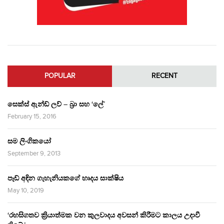
POPULAR
RECENT
සෙක්ස් ඇන්ඩ් ලව් – බ්‍රා සහ ‘ලේ’
February 15, 2016
සම ලිංගිකයෝ
September 9, 2013
පෑඩ් අඳින ගැහැනියකගේ හෘදය සාක්ෂිය
May 10, 2019
‘රහසිගතව ක්‍රියාත්මක වන කුලවාදය අවසන් කිරීමට කාලය උදාවී