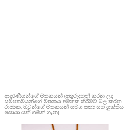
ආදරණීයන්ගේ මතකයන් (අතුරුදහන් කරන ලද
සමීපතමයන්ගේ මතකය අමතක කිරීමට බල කරන
රාජ්‍යක, ඔවුන්ගේ මතකයන් සමග සත්‍ය සහ යුක්තිය
සොයා යන ගමන් ගැන)