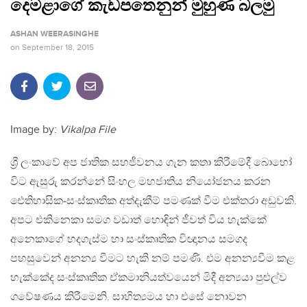
දෙමළාගේ කැඩපතෙනුන් මුහුණ බලමු
ASHAN WEERASINGHE
on
September 18, 2015
Image by:
Vikalpa File
ශ්‍රී ලංකාවේ අප ජාතික සහජීවනය ගැන කතා කිරීමේදී බොහෝ
විට ඇසුරු කරන්නේ සිංහල මහජාතිය නියෝජනය කරන
ඓතිහාසික-සංස්කෘතික අත්දැකීම් පමණක් වීම එක්තරා අඩුවකි.
අපට එකිනෙකා සමග වඩාත් හොඳින් ජීවත් විය හැක්කේ
අනෙකාගේ හදගැස්ම හා සංස්කෘතික විඥානය සමගද
පහසුවෙන් අනන්‍ය වීමට හැකි නම් පමණි. එම අනන්‍යවීම කළ
හැක්කේද සංස්කෘතික ඒකමානියත්වයෙන් මිදී අන්‍යයා පුළුල්ව
ගවේෂණය කිරීමෙනි. සාහිත්‍යමය හා එසේ නොවන