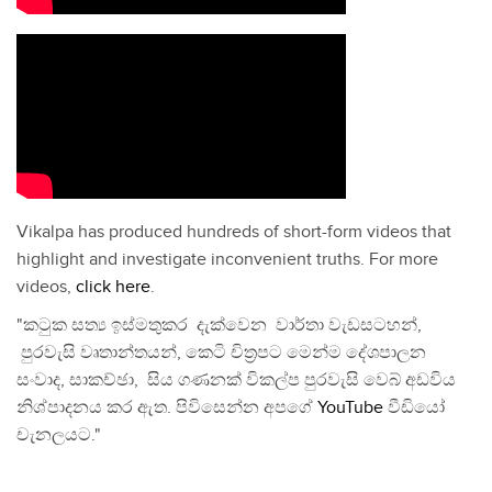
Vikalpa has produced hundreds of short-form videos that
highlight and investigate inconvenient truths. For more
videos,
click here
.
"කටුක සත්‍ය ඉස්මතුකර දැක්වෙන වාර්තා වැඩසටහන්,
පුරවැසි වෘතාන්තයන්, කෙටි චිත්‍රපට මෙන්ම දේශපාලන
සංවාද, සාකච්ඡා, සිය ගණනක් විකල්ප පුරවැසි වෙබ් අඩවිය
නිශ්පාදනය කර ඇත. පිවිසෙන්න අපගේ
YouTube
වීඩියෝ
චැනලයට."