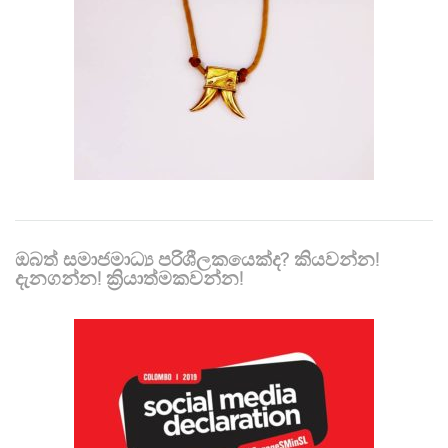
ඔබත් සමාජමාධ්‍ය පරිශීලකයෙක්ද? කියවන්න!
දැනගන්න! ක්‍රියාත්මකවන්න!