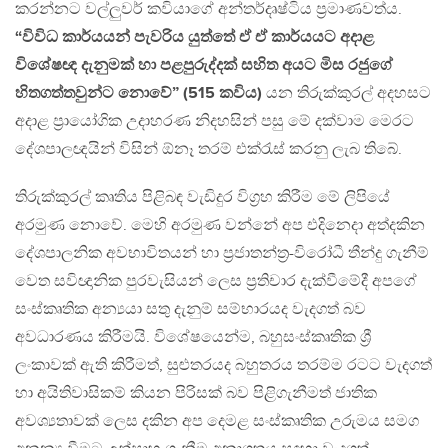
කරන්නට වල්ලුවර් කවියාගේ අන්තර්දෘෂ්ටිය ප්‍රමාණවත්ය.
“විවිධ කාර්යයන් පැවරිය යුත්තේ ඒ ඒ කාර්යයට අදාළ
විශේෂඥ දැනුමක් හා පළපුරුද්දක් සහිත අයට මිස රජුගේ
හිතගත්තවුන්ට නොවේ” (515 කවිය)
යන තිරුක්කුරල් අදහසට
අදාළ ප්‍රායෝගික උදාහරණ නිදහසින් පසු මේ දක්වාම මෙරට
දේශපාලඥයින් විසින් ඕනෑ තරම් එක්රැස් කරනු ලැබ තිබේ.
තිරුක්කුරල් කෘතිය පිළිබඳ වැඩිදුර විග්‍රහ කිරීම මේ ලිපියේ
අරමුණ නොවේ. මෙහි අරමුණ වන්නේ අප එදිනෙදා අත්දකින
දේශපාලනික අවභාවිතයන් හා ප්‍රජාතන්ත්‍ර-විරෝධී තීන්දු ගැනීම්
වෙත සවිඥානික පුරවැසියන් ලෙස ප්‍රතිචාර දැක්වීමේදී අපගේ
සංස්කෘතික අන්‍යයා සතු දැනුම් සම්භාරයද වැදගත් බව
අවධාරණය කිරීමයි. විශේෂයෙන්ම, බහුසංස්කෘතික ශ්‍රී
ලංකාවක් ඇති කිරීමත්, සුළුතරයද බහුතරය තරම්ම රටට වැදගත්
හා අයිතිවාසිකම් කියන පිරිසක් බව පිළිගැනීමත් ජාතික
අවශ්‍යතාවක් ලෙස දකින අප දෙමළ සංස්කෘතික උරුමය සමග