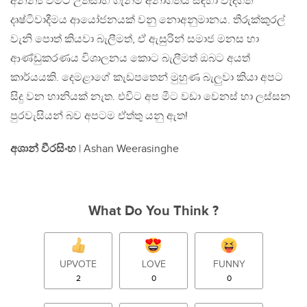
අනන්‍ය වීමට උත්සාහ ගැනීම අනාගතය සඳහා වැදගත්
දෘෂ්ටිවාදීමය ආයෝජනයක් වනු නොඅනුමානය. තිරුක්කුරල්
වැනි පොත් කියවා බැලීමත්, ඒ ඇසුරින් සමාජ මනස හා
ආණ්ඩුකරණය විශාලනය කොට බැලීමත් ඔබට අයත්
කාර්යයකි. දෙමළාගේ කැඩපතෙන් මුහුණ බැලුවා කියා අපට
සිදු වන හානියක් නැත. එවිට අප මීට වඩා වෙනස් හා ලස්සන
පුරවැසියන් බව අපටම ඒත්තු යනු ඇත!
අශාන් වීරසිංහ
| Ashan Weerasinghe
What Do You Think ?
UPVOTE
LOVE
FUNNY
2
0
0