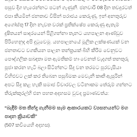
පසුව දිග හැරෙන්නට පටන් ගැණුනි. ජනවාරි 08 දින තවදුරටත්
එපා කියමින් ජනතාව විසින් පරාජය කෙරුණු, ඉන් අනතුරුව
අගෝස්තු 17 දින නැවත වරක් ප්‍රතික්ෂේප කෙරුණු ඇතැම්
දූෂිතයන් සාදරයෙන් පිළිගන්නා තැනට යහපාලන ආණ්ඩුව
පිරිහෙනුද අපි දුටුවෙමු. යහපාලනයේ මූලික ලක්ෂණයක් වන
ජනතාවට වගකියන පාලන තන්ත්‍රයක් බිහි කිරීම වෙනුවට
පෞද්ගලික සබඳතා මත ඇමතිකම් හා වෙනත් වැදගත් තනතුරු
පූජා කරන හැටි බලා සිටින්නට සිදු වන තරමට පුරවැසියා
විහිළුවට ලක් කර තිබෙන පසුබිමක මෙවැනි කෘති ඇසුරින්
අපට සිදු කළ හැකි සමාජ විචාරවල වටිනාකම තේරුම් ගන්නට
තිරුක්කුරල්හි එන පහත අදහසම වුවද ප්‍රමාණවත්ය:
“බැඳීම් මත තීන්දු ගැනීමම සෑම ආකාරයකට ව්‍යසනයන්ට මග
පාදන ක්‍රියාවකි”
(507 කවියෙහි අදහස).