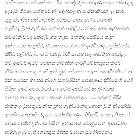
ජාතික ආශාවන් ඉක්මවා ගිය පෞද්ගලික කරුණු මත ගන්නා ලද
ඇතැම් තීරණ හේතුවෙන් ‘දේශපාලන සංස්කෘතියක්’ ලංකාව
තුළ ස්ථාපිත වන්නට තිබූ ඉඩකඩ කෙමෙන් කෙමෙන්
හැකිලෙමින් ඇති බව වත්මන් පාර්ලිමේන්තුව දෙස බැලීමෙන්
පමණක් වුවද තේරුම් ගත හැක. මහින්ද රෙජීමය ගැන
අන්තෙටම කළකිරුණු ජනතාව ඔහුගේ දෘෂ්ටිවාදය ප්‍රතික්ෂේප
කිරීම තුළින්ම බලයට පත් වූ ඊනියා යහපාලනවාදීන් පෙරළා
එම දෘෂ්ටිවාදයම වෙනත් නමකින් පාර්ලිමේන්තුගත කිරීම
නිර්වචනය කළ හැකි අන් ක්‍රමයක් අපට නැත. ජනාධිපතිවරයා
එක් පසෙක හිඳ තමන්ගේ සහචරයින් පෝෂණය කිරීමෙහි යෙදී
සිටින අතර අගමැතිවරයාද ගේම අතෑරියේ නැති බවක්
පෙනෙන එක උදාහරණයක් වන්නේ දයා ගමගේගේ බිරිඳ
ජාතික ලැයිස්තුවෙන් කැන්දා ගැනීමෙන්ද නොනැවතී නියෝජ්‍ය
ඇමති තනතුරකින්ද ඈව සන්තර්පණය කිරීමයි. මෙවැනි තවත්
බොහෝ තීන්දු තීරණ විසින් අනාගතය වෙනුවෙන් ආරාධනා
කරනු ලැබ ඇති දහසකුත් එකක් ව්‍යසන පුරෝකථනය