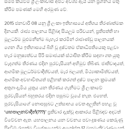
සමීප කියවීම් ශ්‍රී ලංකාවාසී අපට අවශ්‍ය ඇයි යන ප්‍රශ්නය මතු
කිරීම පමණක් මෙහි අරමුණ වේ.
2015 ජනවාරි 08 යනු ශ්‍රී ලංකා ඉතිහාසයේ අතිශය තීරණාත්මක
දිනයකි. රාජ්‍ය පාලනය පිළිබඳ සියලුම පරිචයන්, ප්‍රතිපත්ති හා
මූලධර්ම මුළුමනින්ම බැහැර කරමින් රාජාණ්ඩු පාලනයක්
ගෙන ගිය ඉතිහාසයේ බිහි වූ දුෂ්ටතම ඒකාධිපතියෙකු පළවා
හැර මනුෂ්‍යත්වය පිරි සමාජයක් ස්ථාපිත කිරීම සඳහා ගත යුතු
වැදගත්ම තීරණය එදින පුරවැසියන් අභිමුව තිබිණ. ජාතිවාදයත්,
ආගමික මූලධර්මවාදීත්වයත්, මැර බලයත්, මිථ්‍යාකාමීත්වයත්,
ආගමික අවභාවිතයත් පළිහක් කරගත් දුෂ්ට පාලන ක්‍රමයක්
අතුගා දැමිය යුතුය යන තීරණය ගැනීමට ශ්‍රී ලංකාවේ
පුරවැසියන් බහුතරය එදින පසුබට වූයේ නැත. එහෙත්,
පුරවැසියාගේ නොපසුබට උත්සාහය වෙත අලුතින් පහළ වූ
‘යහපාලනවාදීන්(???)’
ප්‍රතිචාර දැක්වූ ආකාරය පිළිබඳව අදටත්
විවේචන ඇත. යහපාලනය යන වචනය පවා දූෂණය කෙරුණු
සිදුවීම් රැසක්ම විශේෂයෙන්ම අගෝස්තු 17 මහමැතිවරණයෙන්