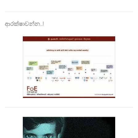
ආරක්ෂාවන්න..!