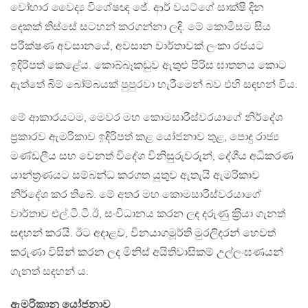
වෝහාර වෛද්‍ය විශේෂඥ ජේ. ආර් වයට්ගේ සාක්ෂි දින
දෙකක් තිස්සේ සටහන් කරගන්නා ලදි. මේ කොමිසම සිය
පරීක්ෂණ අවසානයේ, අවසාන වාර්තාවක් ලංකා රජයට
ඉදිරිපත් කෙළේය. කොබ්බෑකඩුව ඇතුළු පිරිස ඝාතනය කොට
ඇත්තේ බිම් බෝම්බයක් පුපුරවා හැරීමෙන් බව එහි සඳහන් විය.
මේ ආකාරයටම, මෙවර මහ කොමසාරිස්වරයාගේ නිර්දේශ
ප‍්‍රකාරව ඇමරිකාව ඉදිරිපත් කළ යෝජනාව තුළ, පොදු රාජ්‍ය
මණ්ඩලීය සහ වෙනත් විදේශ විනිසුරුවරුන්, දේශීය අධිකරණ
යාන්ත‍්‍රණයට සම්බන්ධ කරගත යුතුව ඇතැයි ඇමරිකාව
නිර්දේශ කර තිබේ. මේ අතර මහ කොමසාරිස්වරයාගේ
වාර්තාව එල්.ටී.ටී.ඊ, සංවිධානය කරන ලද දරුණු ක‍්‍රියා ගැනත්
සඳහන් කරයි. ඊට අදාළව, විනයාගමූර්ති මුරලිදරන් හෙවත්
කරුණා විසින් කරන ලද මිනිස් අයිතිවාසිකම් උල්ලංඝණයන්
ගැනත් සඳහන් ය.
ඇමරිකානු යෝජනාව