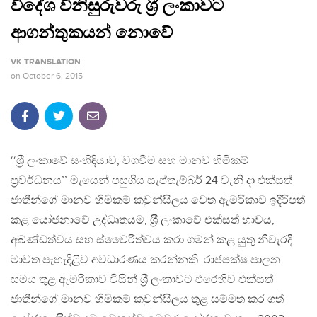
විදේශ විනිසුරුවරු ශ‍්‍රී ලංකාවට
ආගන්තුකයන් නොවේ
VK TRANSLATION
on
October 6, 2015
‘‘ශ‍්‍රී ලංකාවේ සංහිඳියාව, වගවීම සහ මානව හිමිකම්
ප‍්‍රවර්ධනය’’ මැයෙන් පසුගිය සැප්තැම්බර් 24 වැනි දා එක්සත්
ජාතීන්ගේ මානව හිමිකම් කවුන්සිලය වෙත ඇමරිකාව ඉදිරිපත්
කළ යෝජනාවේ උද්ධෘතයම, ශ‍්‍රී ලංකාවේ එක්සත් භාවය,
අඛණ්ඩත්වය සහ ස්වෛරීත්වය කරා ගමන් කළ යුතු නිවැරදි
මාවත පැහැදිළිව අවධාරණය කරන්නකි. රාජපක්ෂ පාලන
සමය තුළ ඇමරිකාව විසින් ශ‍්‍රී ලංකාවට එරෙහිව එක්සත්
ජාතීන්ගේ මානව හිමිකම් කවුන්සිලය තුළ සම්මත කර ගත්