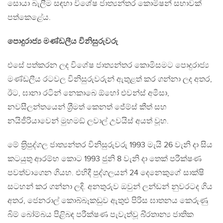
සොයා බැලීම සඳහා විශේෂ ජාත්‍යන්තර කොමිෂන් සභාවක්
පත්කෙළේය.
පොදුරාජ්‍ය මණ්ඩලීය විනිසුරුවරු
එසේ පත්කරන ලද විශේෂ ජාත්‍යන්තර කොමිසමට පොදුරාජ්‍ය
මණ්ඩලීය රටවල විනිසුරුවරුන් ඇතුළත් කර ගන්නා ලද අතර,
ඊට, ඝානා රටින් නෙකාබෙ ඕහෝ එවන්ස් අමීසා,
නවසීලන්තයෙන් ශ‍්‍රීමත් කෙනත් ජේම්ස් කීත් සහ
නයිජීරියාවෙන් මුහමඞ් ලවාල් උවයිස් අයත් වූහ.
මේ ත‍්‍රිපුද්ගල ජාත්‍යන්තර විනිසුරුවරු 1993 මැයි 26 වැනි දා සිය
කටයුතු ආරම්භ කොට 1993 ජුනි 8 වැනි දා තෙක් පරීක්ෂණ
පවත්වාගෙන ගියහ. එහිදී පුද්ගලයන් 24 දෙනෙකුගේ සාක්ෂි
සටහන් කර ගන්නා ලදි. අනතුරුව ඔවුන් ලන්ඩන් නුවරටද ගිය
අතර, ජෙනරාල් කොබ්බෑකඩුව ඇතුළු පිරිස ඝාතනය කෙරුණු
බිම් බෝම්බය පිළිබඳ පරීක්ෂණ පැවැත්වූ බි‍්‍රතාන්‍ය ජාතික