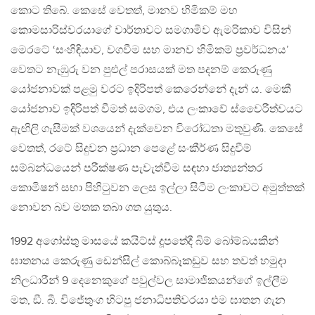
කොට තිබේ. කෙසේ වෙතත්, මානව හිමිකම් මහ
කොමසාරිස්වරයාගේ වාර්තාවට සමගාමීව ඇමරිකාව විසින්
මෙරටේ ‘සංහිඳියාව, වගවීම සහ මානව හිමිකම් ප‍්‍රවර්ධනය’
වෙතට නැඹුරු වන පුළුල් පරාසයක් මත පදනම් කෙරුණු
යෝජනාවක් පළමු වරට ඉදිරිපත් කෙරෙන්නේ දැන් ය. මෙකී
යෝජනාව ඉදිරිපත් වීමත් සමගම, එය ලංකාවේ ස්වෛරීත්වයට
ඇඟිලි ගැසීමක් වශයෙන් දැක්වෙන විරෝධතා මතුවුණි. කෙසේ
වෙතත්, රටේ සිදුවන ප‍්‍රධාන පෙළේ සංකීර්ණ සිදුවීම්
සම්බන්ධයෙන් පරීක්ෂණ පැවැත්වීම සඳහා ජාත්‍යන්තර
කොමිෂන් සභා පිහිටුවන ලෙස ඉල්ලා සිටීම ලංකාවට අමුත්තක්
නොවන බව මතක තබා ගත යුතුය.
1992 අගෝස්තු මාසයේ කයිට්ස් දූපතේදී බිම් බෝම්බයකින්
ඝාතනය කෙරුණු ඩෙන්සිල් කොබ්බෑකඩුව සහ තවත් හමුදා
නිලධාරීන් 9 දෙනෙකුගේ පවුල්වල සාමාජිකයන්ගේ ඉල්ලීම
මත, ඞී. බී. විජේතුංග හිටපු ජනාධිපතිවරයා එම ඝාතන ගැන