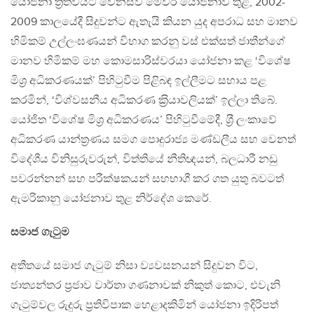
යෝජනා ත‍්‍රිත්වයට වෙනස්ව මෙවර යෝජනාව තුළ, 2002-
2009 කාලයේදී සිදුවන්ට ඇතැයි කියන යුද අපරාධ සහ මානව
හිමිකම් උල්ලංඝණයන් විභාග කරනු වස් එක්සත් ජාතීන්ගේ
මානව හිමිකම් මහ කොමසාරිස්වරයා යෝජනා කළ ‘විශේෂ
මිශ‍්‍ර අධිකරණයක්’ පිහිටුවීම පිළිබඳ ඉල්ලීමට සහාය පළ
කරමින්, ‘විශ්වසනීය අධිකරණ ක‍්‍රියාවලියක්’ ඉල්ලා තිබේ.
යෝජිත ‘විශේෂ මිශ‍්‍ර අධිකරණය’ පිහිටුවීමේදී, ශ‍්‍රී ලංකාවේ
අධිකරණ යාන්ත‍්‍රණය සමග පොදුරාජ්‍ය මණ්ඩලීය සහ වෙනත්
විදේශීය විනිසුරුවරුන්, විත්තියේ නීතිඥයන්, බලධාරී නඩු
පවරන්නන් සහ පරීක්ෂකයන් සහභාගී කර ගත යුතු බවටත්
ඇමරිකානු යෝජනාව තුළ නිර්දේශ කෙරේ.
සමාජ ගැටුම
අතීතයේ සමාජ ගැටුම් නිසා ව්‍යවසනයන් සිදුවන විට,
ජාත්‍යන්තර ප‍්‍රජාව වාර්තා ගණනාවක් නිකුත් කොට, එවැනි
ගැටුම්වල රුදුරු ප‍්‍රතිවිපාක හෙළාදකිමින් යෝජනා ඉදිරිපත්