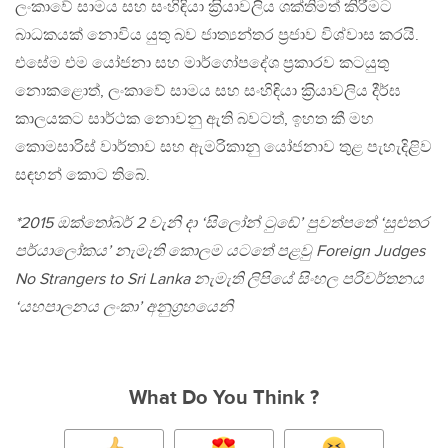
ලංකාවේ සාමය සහ සංහිඳියා ක‍්‍රියාවලිය ශක්තිමත් කිරීමට
බාධකයක් නොවිය යුතු බව ජාත්‍යන්තර ප‍්‍රජාව විශ්වාස කරයි.
එසේම එම යෝජනා සහ මාර්ගෝපදේශ ප‍්‍රකාරව කටයුතු
නොකළොත්, ලංකාවේ සාමය සහ සංහිඳියා ක‍්‍රියාවලිය දීර්ඝ
කාලයකට සාර්ථක නොවනු ඇති බවටත්, ඉහත කී මහ
කොමසාරිස් වාර්තාව සහ ඇමරිකානු යෝජනාව තුළ පැහැදිළිව
සඳහන් කොට තිබේ.
*2015 ඔක්තෝබර් 2 වැනි දා ‘සිලෝන් ටුඬේ’ පුවත්පතේ ‘සුළුතර
පර්යාලෝකය’ නැමැති කොලම යටතේ පළවු Foreign Judges
No Strangers to Sri Lanka නැමැති ලිපියේ සිංහල පරිවර්තනය
‘යහපාලනය ලංකා’ අනුග‍්‍රහයෙනි
What Do You Think ?