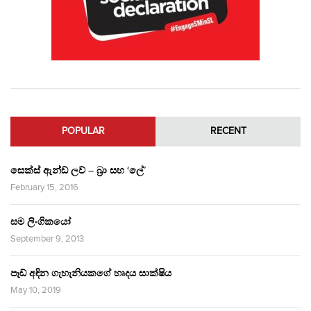
POPULAR
RECENT
සෙක්ස් ඇන්ඩ් ලව් – බ්‍රා සහ ‘ලේ’
February 15, 2016
සම ලිංගිකයෝ
September 9, 2013
පෑඩ් අඳින ගැහැනියකගේ හෘදය සාක්ෂිය
May 10, 2019