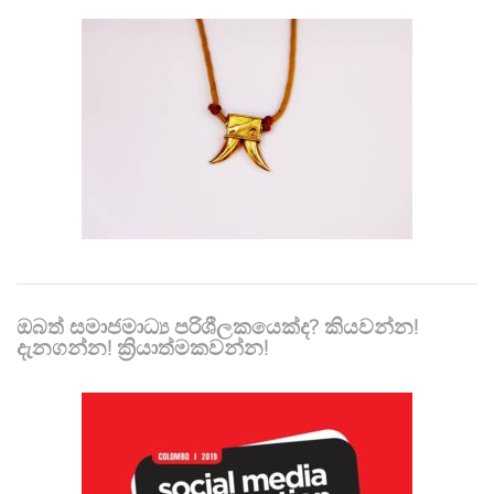
ඔබත් සමාජමාධ්‍ය පරිශීලකයෙක්ද? කියවන්න!
දැනගන්න! ක්‍රියාත්මකවන්න!