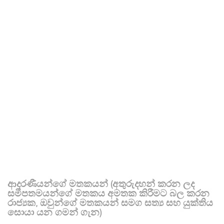
ආදරණීයන්ගේ මතකයන් (අතුරුදහන් කරන ලද
සමීපතමයන්ගේ මතකය අමතක කිරීමට බල කරන
රාජ්‍යක, ඔවුන්ගේ මතකයන් සමග සත්‍ය සහ යුක්තිය
සොයා යන ගමන් ගැන)