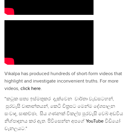
Vikalpa has produced hundreds of short-form videos that
highlight and investigate inconvenient truths. For more
videos,
click here
.
"කටුක සත්‍ය ඉස්මතුකර දැක්වෙන වාර්තා වැඩසටහන්,
පුරවැසි වෘතාන්තයන්, කෙටි චිත්‍රපට මෙන්ම දේශපාලන
සංවාද, සාකච්ඡා, සිය ගණනක් විකල්ප පුරවැසි වෙබ් අඩවිය
නිශ්පාදනය කර ඇත. පිවිසෙන්න අපගේ
YouTube
වීඩියෝ
චැනලයට."