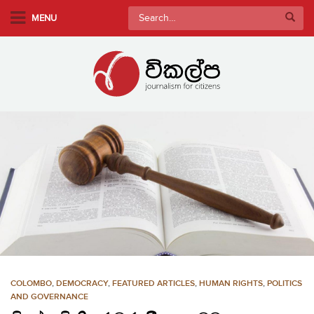
S
Search
MENU
k
for:
i
p
t
o
m
a
i
n
c
o
n
t
e
n
COLOMBO
,
DEMOCRACY
,
FEATURED ARTICLES
,
HUMAN RIGHTS
,
POLITICS
t
AND GOVERNANCE