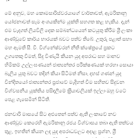
මේ අනුව, මහ කොමසාරිස්වරයාගේ වාර්තාවත්, ඇමරිකානු
යෝජනාවත් සෑම අංශයකින්ම යුක්ති සහගත කළ හැකිය. දැන්
එම වැදගත් ලියවිලි දෙක සම්බන්ධයෙන් කටයුතු කිරීම ශ‍්‍රී ලංකා
ආණ්ඩුවේ කාර්ය භාරයක් බවට පත්ව තිබේ. උතුරු පළාත් සභා
මහ ඇමති සී. වී. විග්නේෂ්වරන් නීති ක්ෂේත‍්‍රයේ ප‍්‍රකට
උගතෙකු වීමත්, සිදු විණැයි කියන යුද අපරාධ සහ මානව
හිමිකම් උල්ලංඝණයන් ජාත්‍යන්තර පරීක්ෂණයක් හරහා සොයා
බැලිය යුතු බවට තදින් කියා සිටීමත් නිසා, දහස් ගණන් යුද
වින්දිතයෝ ජාත්‍යන්තර ප‍්‍රජාවේ මැදිහත් වීම සහිතව සිදුවන
විශ්වසනීය යුක්තිය පසිඳලීමේ ක‍්‍රියාවලියක් ඉල්ලා ඔහු වටේ
පෙළ ගැසෙමින් සිටිති.
ජනවාරි මාසයේ සිට අළුතෙන් පත්ව ඇති ලංකාවේ නව
ආණ්ඩුව කෙරෙහි ඇමරිකානු රජය විශ්වාසය තබා ඇති තත්වය
තුළ, ඉහතින් කියන ලද යුද අපරාධවලට අදාළ ප‍්‍රශ්න, ශ‍්‍රී