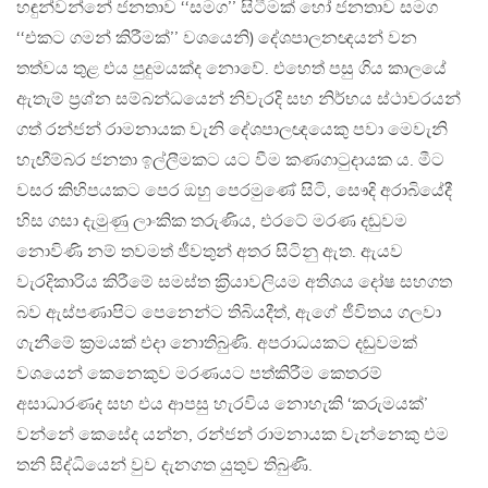
හඳුන්වන්නේ ජනතාව ‘‘සමග’’ සිටීමක් හෝ ජනතාව සමග
‘‘එකට ගමන් කිරීමක්’’ වශයෙනි) දේශපාලනඥයන් වන
තත්වය තුළ එය පුදුමයක්ද නොවේ. එහෙත් පසු ගිය කාලයේ
ඇතැම් ප‍්‍රශ්න සම්බන්ධයෙන් නිවැරදි සහ නිර්භය ස්ථාවරයන්
ගත් රන්ජන් රාමනායක වැනි දේශපාලඥයෙකු පවා මෙවැනි
හැඟීම්බර ජනතා ඉල්ලීමකට යට වීම කණගාටුදායක ය. මීට
වසර කිහිපයකට පෙර ඔහු පෙරමුණේ සිටි, සෞදි අරාබියේදී
හිස ගසා දැමුණු ලාංකික තරුණිය, එරටේ මරණ දඬුවම
නොවිණි නම් තවමත් ජීවතුන් අතර සිටිනු ඇත. ඇයව
වැරදිකාරිය කිරීමේ සමස්ත ක‍්‍රියාවලියම අතිශය දෝෂ සහගත
බව ඇස්පණාපිට පෙනෙන්ට තිබියදීත්, ඇගේ ජීවිතය ගලවා
ගැනීමේ ක‍්‍රමයක් එදා නොතිබුණි. අපරාධයකට දඬුවමක්
වශයෙන් කෙනෙකුව මරණයට පත්කිරීම කෙතරම්
අසාධාරණද සහ එය ආපසු හැරවිය නොහැකි ‘කරුමයක්’
වන්නේ කෙසේද යන්න, රන්ජන් රාමනායක වැන්නෙකු එම
තනි සිද්ධියෙන් වුව දැනගත යුතුව තිබුණි.