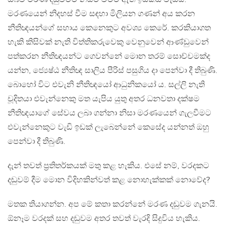
මරණයෙන් නිදහස් වීම සඳහා මිලියන ගණන් අය කරන
නීතිඥයන්ගේ සහාය කෙනෙකුට අවශ්‍ය කෙරේ. කරකියාගත
හැකි කිසිවක් නැති විත්තිකරුවෙකු වෙනුවෙන් ආණ්ඩුවෙන්
පත්කරන නීතිඥයන්ට ගෙවන්නේ මොන තරම් සොච්චමක්ද
යන්න, ජ්‍යෙෂ්ඨ නීතිඥ සාලිය පීරිස් පසුගිය දා පෙන්වා දී තිබුණි.
බොහෝ විට එවැනි නීතිඥයෝ ආධුනිකයෝ ය. සල්ලි නැති
චූදිතයා එවැන්නෙකු මත යැපිය යුතු අතර ධනවතා දක්ෂම
නීතිඥයාගේ සේවය ලබා ගන්නා නිසා මරණයෙන් ගැලවීමට
එවැන්නෙකුට වැඩි ඉඩක් ලැබෙන්නේ කෙසේද යන්නත් ඔහු
පෙන්වා දී තිබුණි.
දැන් තවත් ප‍්‍රතිතර්කයක් මතු කළ හැකිය. එසේ නම්, වරදකට
දඬුවම් දීම මොන විදිහකින්වත් කළ නොහැක්කක් නොවේද?
මතක තියාගන්න. අප මේ කතා කරන්නේ මරණ දඬුවම ගැනයි.
ඕනෑම වරදක් සහ දඬුවම අතර තවත් වැරදි සිදුවිය හැකිය.