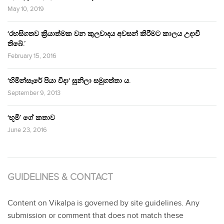
May 10, 2019
‘රහසිගතව ක්‍රියාත්මක වන කුලවාදය අවසන් කිරීමට කාලය උදාවී
තිබේ.’
February 15, 2016
‘හිමින්සැරේ පියා විදා‘ සුනිලා සමුගත්තා ය.
September 9, 2013
‘භූමි’ ගේ කතාව
June 23, 2016
GUIDELINES & CONTACT
Content on Vikalpa is governed by site guidelines. Any
submission or comment that does not match these