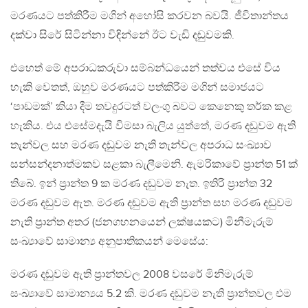
මරණයට පත්කිරීම මගින් අහෝසි කරවන බවයි. ජීවිතාන්තය
දක්වා සිරේ සිටින්නා විඳින්නේ ඊට වැඩි දඬුවමකි.
එහෙත් මේ අපරාධකරුවා සම්බන්ධයෙන් තත්වය එසේ විය
හැකි වෙතත්, ඔහුව මරණයට පත්කිරීම මගින් සමාජයට
‘පාඩමක්’ කියා දීම තවදුරටත් වලංගු බවට කෙනෙකු තර්ක කළ
හැකිය. එය එසේමදැයි විමසා බැලිය යුත්තේ, මරණ දඬුවම ඇති
තැන්වල සහ මරණ දඬුවම නැති තැන්වල අපරාධ සංඛ්‍යාව
සන්සන්දනාත්මකව සළකා බැලීමෙනි. ඇමරිකාවේ ප‍්‍රාන්ත 51 ක්
තිබේ. ඉන් ප‍්‍රාන්ත 9 ක මරණ දඬුවම නැත. ඉතිරි ප‍්‍රාන්ත 32
මරණ දඬුවම ඇත. මරණ දඬුවම ඇති ප‍්‍රාන්ත සහ මරණ දඬුවම
නැති ප‍්‍රාන්ත අතර (ජනගහනයෙන් ලක්ෂයකට) මිනීමැරුම්
සංඛ්‍යාවේ සාමාන්‍ය අනුපාතිකයන් මෙසේය:
මරණ දඬුවම ඇති ප‍්‍රාන්තවල 2008 වසරේ මිනිමැරුම්
සංඛ්‍යාවේ සාමාන්‍යය 5.2 කි. මරණ දඬුවම නැති ප‍්‍රාන්තවල එම