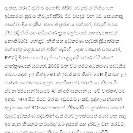
ඇත්ත, මරණ දඬුවම අහෝසි කිරීම වෙනුවට නීතිය සහ
අධිකරණ ක‍්‍රමය නිවැරදි කිරීම ඊට විසඳුම වන බව කෙනෙකු
පෙන්වා දිය හැකිය. එහෙත් ප‍්‍රශ්නය වන්නේ, එවැනි පරම
නිවැරදි නීති සහ අධිකරණ ක‍්‍රම ලෝකයේ කොතැනකවත්
නොතිබීමයි. හේතුව, නීති සහ අධිකරණ පද්ධති ක‍්‍රියාත්මක
වන්නේද මනුෂ්‍යයන් අතින් බැවිනි. උදාහරණයක් වශයෙන්,
1997 දී බි‍්‍රතාන්‍යයේ ඇති කරන ලද අධිකරණ නිරීක්ෂණ
යාන්ත‍්‍රණයක් යටතේ, 2009 වන විට එරට අධිකරණ පද්ධතිය
හරහා දෙන ලද තීන්දු 280 ක් ඉවත් කර තිබේ. 2014 දී කරන ලද
එක් අධ්‍යයනයකට අනුව, ඇමරිකාවේ මරණයට නියම වී
සිටින පිරිසෙන් සියයට 4.1 ක් අහිංසකයන් ය. මේ වාර්තාවටම
අනුව, 1973 සිට එරට මරණ දඬුවමට ලක්වූ පුද්ගලයන්ගෙන්
අඩු වශයෙන් 340 දෙනෙකුවත් නිර්දෝෂී ය. ප‍්‍රශස්ත වශයෙන්
දියුණු අධිකරණ පද්ධතීන් ඇති රටවල තත්වයත් එසේ වන කල
අප ගැන කියනුම කවරේද/ ඔබ දුප්පත් සහ දුර්වල වන තරමට,
ඔබව මරණ දඬුවමට නියම වීමට ඇති ඉඩකඩ වැඩියි.