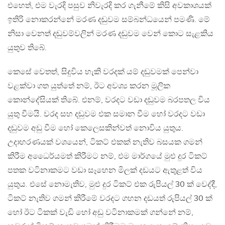
එහෙත්, එම වැරදි පසුව නිවැරදි කර ගැනීමේ කිසි අවකාශයක්
ඉතිරි නොකරන්නේ මරණ දඬුවම සම්බන්ධයෙන් පමණි. මේ
නිසා වෙනත් දඬුවම්වලින් මරණ දඬුවම වෙන් කොට සැළකිය
යුතුව තිබේ.
කෙසේ වෙතත්, සිදුවිය හැකි වරදක් යම් දඬුවමක් පෙන්වා
වළක්වා ගත යුත්තේ නම්, ඊට අවශ්‍ය කරන මූලික
කොන්දේසියක් තිබේ. එනම්, වරදට වඩා දඬුවම බරපතල විය
යුතු වීමයි. වරද සහ දඬුවම එක සමාන වීම හෝ වරදට වඩා
දඬුවම අඩු වීම හෝ කෙලෙසකින්වත් නොවිය යුතුය.
උදාහරණයක් වශයෙන්, ටිකට් එකක් නැතිව බසයක ගමන්
කිරීම අධෛර්යමත් කිරීමට නම්, එම මාර්ගයේ මුළු දුර ටිකට්
පතක වටිනාකමට වඩා සෑහෙන මිලක් දඩයට ඇතුළත් විය
යුතුය. එසේ නොමැතිව, මුළු දුර ටිකට් එක රුපියල් 30 ක් වෙද්දී,
ටිකට් නැතිව ගමන් කිරීමේ වරදට ගහන දඩයත් රුපියල් 30 ක්
හෝ ඊට ටිකක් වැඩි හෝ අඩු වටිනාකමක් ගන්නේ නම්,