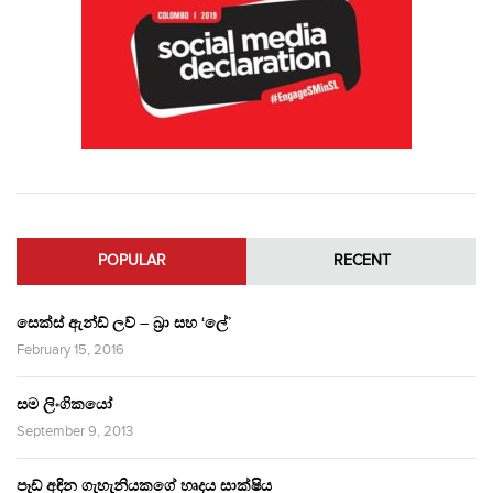
POPULAR
RECENT
සෙක්ස් ඇන්ඩ් ලව් – බ්‍රා සහ ‘ලේ’
February 15, 2016
සම ලිංගිකයෝ
September 9, 2013
පෑඩ් අඳින ගැහැනියකගේ හෘදය සාක්ෂිය