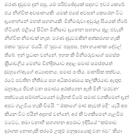
මරණ දඬුවම දුන් පසු, යම් පරිච්ඡේදයක් සදහට ඉවර කෙරේ.
එය නිශ්චිත අවසානයකි. යමක් එසේ අවසන් කෙරෙන විට
දැනෙන්නේ මහත් සහනයකි. මිනීමරුවා අවුරුදු සියයක් හිරේ
හිටියත්, එළියේ සිටින මිනිසාට දැනෙන සහනය තුළ එවැනි
නිශ්චිත නිමාවක් නැත. මරණ දඬුවමකින් අත්කරගත හැකි
එකම ‘සුවය’ එයයි. ඒ ‘සුවය’ පසුපස, ඉතා භයානක දේවල්
තිබේ. ඉන් ප‍්‍රධාන වන්නේ, ඉහත කී මිනීමරුවාගේ සමස්ත
ක‍්‍රියාවලිය මෙන්ම වින්දිතයාට අදාළ සමාජ සමස්තයත්
(ඔහුගේ/ඇගේ අධ්‍යාපනය, සමාජ පංතිය, මානසික තත්වය,
රටේ පවතින නීතිමය සහ අධිකරණමය කල්කි‍්‍රයාව ඇතුළු
ඔහු/ඇය ජීවත් වන සමාජය අරක්ගෙන ඇති මිනී ‘මරවන’
තත්වයෙ) සම්බන්ධයෙන් මැදිහත් වීමේ සමාජ වගකීමෙන් දැන්
අපට ගැලවිය හැකි වීමයි. ‘‘ ඕකාගේ මාළු කෑවත් මදි’’ යැයි අප
කියන විට එයින් අදහස් වන්නේ, අර කී වගකීමෙන් ගැලවීම
වටේට, තමා වනාහී සහගහන අපරාධ ඉදිරියේ ‘‘කම්පාව
දරාගත නොහැකි තරමේ උතුම් මනුෂ්‍යයෙකු වන බව’’ කියා