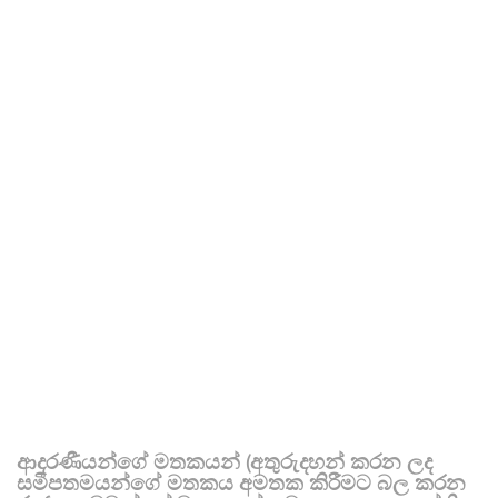
ආදරණීයන්ගේ මතකයන් (අතුරුදහන් කරන ලද
සමීපතමයන්ගේ මතකය අමතක කිරීමට බල කරන