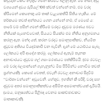
කවුරුත් ටිකට් නැතුව ගමන් කිරීමට බලනු ඇත. මේ නිසා, අඩු
වශයෙන් දඩය රුපියල් 100 ක්වත් වන්නේ නම්, එම වරද
කිරීමෙන් කෙනෙකු යම් තාක් වැළකෙතියි සිතිය හැකිය. මේ
තර්කයම තවත් අන්තයට ගෙන යන්නේ නම්, ඒ මෙසේ ය:
පාරේ වම් පසින් ගමන් කිරීමේ වරදට දඬුවම මරණය බවට
නීතියක් පැනෙව්වොත්, සියයට සීයක්ම එම නීතිය අනුගමනය
කරනු ඇත. මන්ද යත්, කරන වරදට සමානුපාතිකව, නියමිත
දඬුවම අතිශය වියදම්කාරී වන බැවිනි. දැන් මේ යථාර්ථය සැබෑ
ලෝකයට අපි ආදේශ කරමු. ලෝකයේ ඇතැම් තැනක
අනාචාරයට දඬුවම ගල් ගසා මරණයට පත්කිරීමයි. (එම රටවල
මේ වරද බලපාන්නේ ගැහැනුන්ට මිස පිරිමින්ට නොවීම තවත්
ප‍්‍රශ්නයකි). කෙසේ වෙතත්, එවැනි රටවල අනාචාර සිදුවීම්
‘‘වාර්තා වන්නේ’’ අඩුවෙනි. හේතුව, ඉහතින් කී පරිදි, වරද සහ
දඬුවම අතර සමානුපාතිකත්වය අසීමිත අසමානත්වයක් දැරීමයි.
(මෙය, මනුෂ්‍යත්වය පිළිබඳ වෙනම සාකච්ඡාවකට
මාතෘකාවකි).