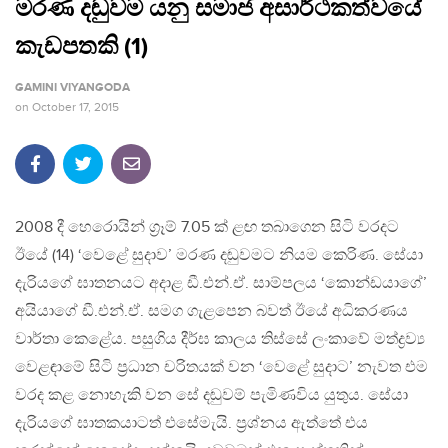
මරණ දඬුවම යනු සමාජ අසාර්ථකත්වයේ
කැඩපතකි (1)
GAMINI VIYANGODA
on
October 17, 2015
2008 දී හෙරොයින් ග‍්‍රෑම් 7.05 ක් ළඟ තබාගෙන සිටි වරදට
ඊයේ (14) ‘වෙළේ සුදාව’ මරණ දඬුවමට නියම කෙරිණ. සේයා
දැරියගේ ඝාතනයට අදාළ ඩී.එන්.ඒ. සාම්පලය ‘කොන්ඩයාගේ’
අයියාගේ ඩී.එන්.ඒ. සමග ගැළපෙන බවත් ඊයේ අධිකරණය
වාර්තා කෙළේය. පසුගිය දීර්ඝ කාලය තිස්සේ ලංකාවේ මත්ද්‍රව්‍ය
වෙළඳාමේ සිටි ප‍්‍රධාන චරිතයක් වන ‘වෙළේ සුදාට’ නැවත එම
වරද කළ නොහැකි වන සේ දඬුවම් පැමිණවිය යුතුය. සේයා
දැරියගේ ඝාතකයාටත් එසේමැයි. ප‍්‍රශ්නය ඇත්තේ එය