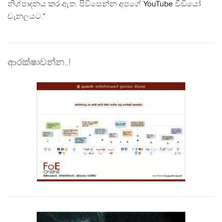
නිශ්පාදනය කර ඇත. පිවිසෙන්න අපගේ
YouTube
වීඩියෝ
චැනලයට."
ආරක්ෂාවන්න..!