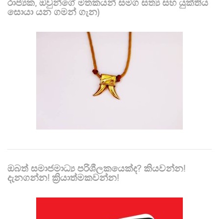
රාජ්‍යක, ඔවුන්ගේ මතකයන් සමග සත්‍ය සහ යුක්තිය
සොයා යන ගමන් ගැන)
ඔබත් සමාජමාධ්‍ය පරිශීලකයෙක්ද? කියවන්න!
දැනගන්න! ක්‍රියාත්මකවන්න!