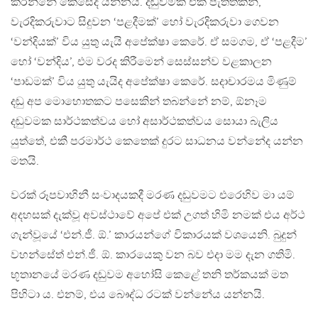
කරන්නේ කෙසේද යන්නයි. දඬුවමක් එක පැත්තකින්,
වැරදිකරුවාට සිදුවන ‘පළදීමක්’ හෝ වැරදිකරුවා ගෙවන
‘වන්දියක්’ විය යුතු යැයි අපේක්ෂා කෙරේ. ඒ සමගම, ඒ ‘පළදීම’
හෝ ‘වන්දිය’, එම වරද කිරීමෙන් සෙස්සන්ව වළකාලන
‘පාඩමක්’ විය යුතු යැයිද අපේක්ෂා කෙරේ. සදාචාරමය මිණුම්
දඬු අප මොහොතකට පසෙකින් තබන්නේ නම්, ඕනෑම
දඬුවමක සාර්ථකත්වය හෝ අසාර්ථකත්වය සොයා බැලිය
යුත්තේ, එකී පරමාර්ථ කෙතෙක් දුරට සාධනය වන්නේද යන්න
මතයි.
වරක් රූපවාහිනී සංවාදයකදී මරණ දඬුවමට එරෙහිව මා යම්
අදහසක් දැක්වූ අවස්ථාවේ අපේ එක් උගත් හිමි නමක් එය අර්ථ
ගැන්වූයේ ‘එන්.ජී. ඕ.’ කාරයන්ගේ විකාරයක් වශයෙනි. බුදුන්
වහන්සේත් එන්.ජී. ඕ. කාරයෙකු වන බව එදා මම දැන ගතිමි.
භූතානයේ මරණ දඬුවම අහෝසි කෙළේ තනි තර්කයක් මත
පිහිටා ය. එනම්, එය බෞද්ධ රටක් වන්නේය යන්නයි.