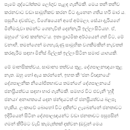
පෑමේ ශුද්ධෝත්තම ලෝගුව පැළඳ ගැනීමකි. මෙය තනි තනිව
කරනවාට වඩා සාමූහිකව කරන විට දැනෙන ගතිය හරි මාර ය.
පසුගිය දවස්වල, විශේෂයෙන් අපේ අම්මලා, සේයා දැරියගේ
මිනීමරුවා තමන්ට ගෙනැවිත් දෙන්නැයි ඉල්ලා සිටියහ. ඒ,
ඔහුගේ ‘මාළු කන්නට’ය. ඉතා ප‍්‍රාථමික අර්ථයෙන් ගත් විට, මේ
වනාහී, තමන්ගෙන් මගහැරුණු සාමුහික වගකීමකින් නැවතත්
කරඇරීම සඳහා මිනිස් බිල්ලක් ඉල්ලා සිටින සමාජ යාගයකි.
මේ මානසිකත්වය, සාමාන්‍ය තත්වය තුළ, දේශපාලනඥයා තුළ
නැත. ඔහු හෝ ඇය කරන්නේ, ඉහත කී ‘ජන විඥානයේ‘
දේශපාලනික නියෝජිතභාවය තමන්ගේ දේශපාලනයේ
ජනප‍්‍රියත්වය සඳහා භාර ගැනීමකි. සමහර විට එවැනි ‘හුදී
ජනයා’ අනාගතයේ දෙන ඡන්දයටත් ඒ ජනප‍්‍රියත්වය බලපෑ
හැකිය. ලංකාවේ බොහෝ විට දකින්ට ලැබෙන්නේ ජනතාවට
ඉදිරියෙන් සිටින දේශපාලඥයන්ට වඩා ජනතාවට පසුපසින්
ගමන් කිරීමට වැඩි කැමැත්තක් දක්වන (ඔවුන් මෙය