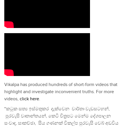
Vikalpa has produced hundreds of short-form videos that
highlight and investigate inconvenient truths. For more
videos,
click here
.
"කටුක සත්‍ය ඉස්මතුකර දැක්වෙන වාර්තා වැඩසටහන්,
පුරවැසි වෘතාන්තයන්, කෙටි චිත්‍රපට මෙන්ම දේශපාලන
සංවාද, සාකච්ඡා, සිය ගණනක් විකල්ප පුරවැසි වෙබ් අඩවිය