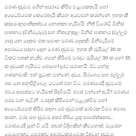
මරණ දඬුවම මගින් අපරාධ කිරීම වැළකෙතැයි හෝ
අධෛර්යමත් කෙරෙතැයි කියන අයවළුන් කරන්නේ, ඉහත කී
(අ)සමානුපාතිකත්වය නොතකා හැරීමයි. නීති විරෝධී මිනිස්
ඝාතනය (මිනීමැරුම) සහ නීත්‍යනුකුල මිනිස් ඝාතනය (එල්ලුම්
ගස) යන දෙකම එක සමාන මරණ දෙකකි. මිනීමැරීමේ
අපරාධය සඳහා දෙන මරණ දඬුවම, ඉහත කී රුපියල් 30 ක
ටිකට් පතක් නැතිව ගමන් කිරීමේ වරදට රුපියල් 30 ක හෝ 35
ක දඩයක් ගැසීමට බොහෝ දුරට සමානයි. ඊට හේතු
ගණනාවකි. ඉන් ප‍්‍රධාන වන්නේ, දඩය, සිරගෙය සහ එල්ලූම්
ගස යන අනුපිළිවෙල යටතේ එන විට, මරණයේදී දඬුවමේ
ජවය ආපස්සට හැරීමක් සිදුවීමයි. එසේ වන්නේ ඇයි? මරණය
පරම වන බැවිනි. වරදක් කිරීමෙන් වැළැක්වීම හෝ
අධෛර්යමත් කිරීම සඳහා යම් දඬුවමක් සාර්ථක වීමට අවශ්‍ය
කරන, වරද සහ දඬුවම අතර තිබිය යුතු සාපේක්ෂතාව,
මරණයේදී සුන් වී යයි. තවත් විදිහකින් කිවහොත්, මැරෙන
මොහොතට පෙරාතුව අපරාධකරුවෙකු විඳවන දඬුවම,