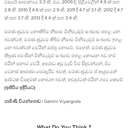
වසරේ සාමාන්‍යය 3.3 කි. එය, 2009 දී, පිළිවෙලින් 4.9 ක් සහ
2.8 කි. 2010 දී 4.6 ක් සහ 2.9 කි. 2011 දී 4.7 ක් 3.1 කි. 2012 දී 4.7
ක් සහ 3.7 කි. 2013 දී 4.4 ක් සහ 3.4 කි.
මරණ දඬුවම නොතිබීම නිසාම මිනිමැරුම් සංඛ්‍යාව පහළ යන
බවක්වත්, මරණ දඬුවම තිබීම නිසාම මිනිමැරුම් සංඛ්‍යාව ඉහළ
යන බවක්වත් මෙයින් ඔප්පු නොවේ. එහෙත්, මරණ දඬුවම
තිබුණ පමණින් මිනිමැරුම් සංඛ්‍යාව පහළ නොයන බව නම්
එයින් සනාථ වෙයි. අපරාධ අඩු වැඩි වීම සිදුවන්නේ, ඊට
වෙනස් කාරණා පෙරදැරිව බවත්, මරණ දඬුවම ඒ ආශ‍්‍රයෙන්
සාර්ථක විසඳුමක් නොවන බවත්, තවදුරටත් එයින් ගම්‍ය කෙරේ.
(ඉතිරිය ඉදිරියට)
ගාමිණී වියන්ගොඩ
| Gamini Viyangoda
What Do You Think ?