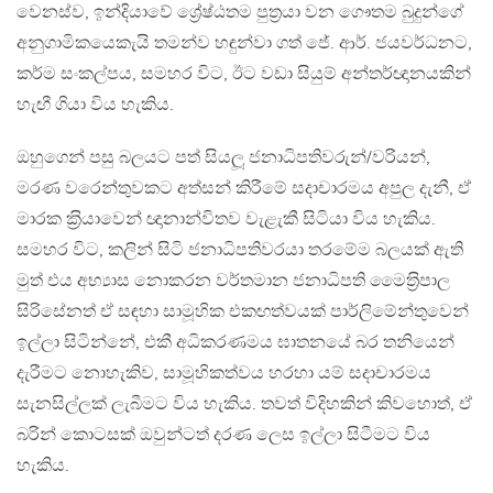
වෙනස්ව, ඉන්දියාවේ ශ්‍රේෂ්ඨතම පුත‍්‍රයා වන ගෞතම බුදුන්ගේ
අනුගාමිකයෙකැයි තමන්ව හඳුන්වා ගත් ජේ. ආර්. ජයවර්ධනට,
කර්ම සංකල්පය, සමහර විට, ඊට වඩා සියුම් අන්තර්ඥානයකින්
හැඟී ගියා විය හැකිය.
ඔහුගෙන් පසු බලයට පත් සියලූ ජනාධිපතිවරුන්/වරියන්,
මරණ වරෙන්තුවකට අත්සන් කිරීමේ සදාචාරමය අපුල දැනී, ඒ
මාරක ක‍්‍රියාවෙන් ඥානාන්විතව වැළැකී සිටියා විය හැකිය.
සමහර විට, කලින් සිටි ජනාධිපතිවරයා තරමේම බලයක් ඇති
මුත් එය අභ්‍යාස නොකරන වර්තමාන ජනාධිපති මෛත‍්‍රිපාල
සිරිසේනත් ඒ සඳහා සාමූහික එකඟත්වයක් පාර්ලිමේන්තුවෙන්
ඉල්ලා සිටින්නේ, එකී අධිකරණමය ඝාතනයේ බර තනියෙන්
දැරීමට නොහැකිව, සාමූහිකත්වය හරහා යම් සදාචාරමය
සැනසිල්ලක් ලැබීමට විය හැකිය. තවත් විදිහකින් කිවහොත්, ඒ
බරින් කොටසක් ඔවුන්ටත් දරණ ලෙස ඉල්ලා සිටීමට විය
හැකිය.