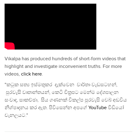
Vikalpa has produced hundreds of short-form videos that
highlight and investigate inconvenient truths. For more
videos,
click here
.
"කටුක සත්‍ය ඉස්මතුකර දැක්වෙන වාර්තා වැඩසටහන්,
පුරවැසි වෘතාන්තයන්, කෙටි චිත්‍රපට මෙන්ම දේශපාලන
සංවාද, සාකච්ඡා, සිය ගණනක් විකල්ප පුරවැසි වෙබ් අඩවිය
නිශ්පාදනය කර ඇත. පිවිසෙන්න අපගේ
YouTube
වීඩියෝ
චැනලයට."