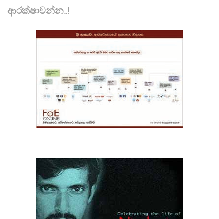
ආරක්ෂාවන්න..!