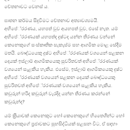
චේතනාවට වෙනස් ය.
ඝාතන කර්මය සිදුවීමට චේතනාව අත්‍යාවශ්‍යමයි.
අභිපේ‍්‍රරණය, යහපත් වුව අයහපත් වුව, එසේ නැත. යම්
අභිපේ‍්‍රරණයක් යහපත්ද දුෂ්ටද යන්න තීරණය වන්නේ
කෙනෙකුගේ සංස්කෘතික සැකැස්ම සහ ආගමික මොළ සේදීම
මතයි. බෞද්ධයෙකු දුෂ්ට අභිපේ‍්‍රරණයක් වශයෙන් සළකන
දෙයක් ඉස්ලාම් ආගමිකයෙකු සුචරිතවත් අභිපේ‍්‍රරණයක්
වශයෙන් සැළකිය හැකිය. එසේම, ඉස්ලාම් ආගමිකයෙකු දුෂ්ට
අභිපේ‍්‍රරණයක් වශයෙන් සළකන දෙයක් බෞද්ධයෙකු
සුචරිතවත් අභිපේ‍්‍රරණයක් වශයෙන් සැළකිය හැකිය.
කවුරුන් හරිද කවුරුන් වැරදිද යන්න තීරණය කරන්නේ
කවුරුන්ද?
යම් ක‍්‍රියාවක් කෙනෙකුට හෝ කෙනෙකුගේ හිතෛශීන්ට හෝ
කෙනෙකුගේ ප‍්‍රජාවකට සුභසිද්ධියක් සළසන විට, ඒ සඳහා