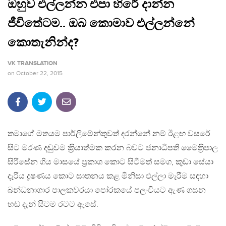
ඔහුව එල්ලන්න එපා හිරේ දාන්න
ජීවිතේටම.. ඔබ කොමාව එල්ලන්නේ
කොතැනින්ද?
VK TRANSLATION
on
October 22, 2015
තමාගේ මතයම පාර්ලිමේන්තුවත් දරන්නේ නම් ඊළඟ වසරේ
සිට මරණ දඬුවම ක‍්‍රියාත්මක කරන බවට ජනාධිපති මෛත‍්‍රිපාල
සිරිසේන ගිය මාසයේ ප‍්‍රකාශ කොට සිටීමත් සමග, කුඩා සේයා
දැරිය දූෂණය කොට ඝාතනය කළ මිනිසා එල්ලා මැරීම සඳහා
බන්ධනාගාර පාලකවරයා පෝරකයේ පලංචියට ඇණ ගසන
හඬ දැන් සිටම රටට ඇසේ.