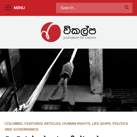
S
Search
MENU
k
for:
i
p
t
o
m
a
i
n
c
o
n
t
e
n
COLOMBO
,
FEATURED ARTICLES
,
HUMAN RIGHTS
,
LIFE QUIPS
,
POLITICS
t
AND GOVERNANCE