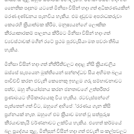
නෛතික පදනම යටතේ මිනිසා විසින් හදා ගත් අධිකරණයකින්
මරණ දණ්ඩනය පැනවිය හැකිය. එම දඬුවම අපරාධකරුවා
කෙරෙහි ක‍්‍රියාත්මක කිරීම, මනුෂ්‍යයන්ගේ ලෞකික
කි‍්‍රයාකාරකම් පාලනය කිරීමට මිනිසා විසින් හදා ගත්
ව්‍යවස්ථාවක් මගින් රටේ ප‍්‍රථම පුරවැසියා මත පවරා තිබිය
හැකිය.
මිනිසා විසින් හදා ගත් නීතිරීතිවලට අදාළ නිසි ක‍්‍රියාවලිය
ඔස්සේ සැපයෙන මුක්තියෙන් සන්නද්ධව සිය අභිමත බලය
පාවිච්චි කරන එවැනි කෙනෙකු ඉහළම ගරු සම්භාවනාවට
පත්ව, ඔහු නියෝජනය කරන ජනතාවගේ උත්තරීතර
ප‍්‍රණාමයට හිමිකාරයෙකු විය හැකිය. රටවැස්සන්ගේ
පැත්තෙන් ගත් විට, ඔහුගේ අභිපේ‍්‍රරණය ගැන කිසි
ප‍්‍රශ්නයක් නැත. ඔහුගේ එම ක‍්‍රියාව මහත් වූ සත්පුරුෂ
කි‍්‍රයාවකැයි වර්ණනාවට ලක්විය හැකිය. එහෙත් කර්මයේ
බල ප‍්‍රදේශය තුළ, මිනිසුන් විසින් හදා ගත් එවැනි සංකල්පවලට