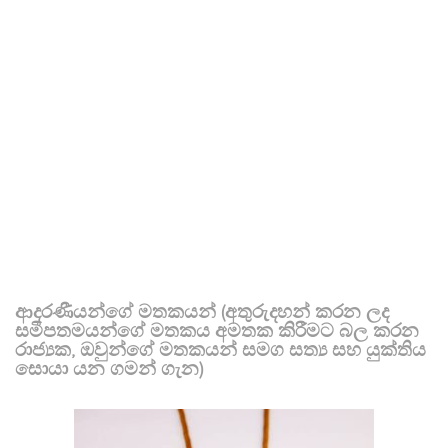
ආදරණීයන්ගේ මතකයන් (අතුරුදහන් කරන ලද
සමීපතමයන්ගේ මතකය අමතක කිරීමට බල කරන
රාජ්‍යක, ඔවුන්ගේ මතකයන් සමග සත්‍ය සහ යුක්තිය
සොයා යන ගමන් ගැන)