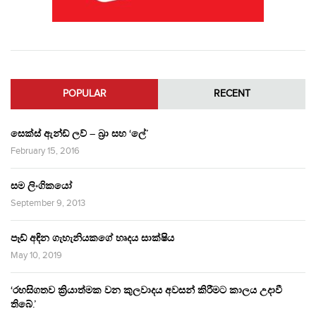
POPULAR
RECENT
සෙක්ස් ඇන්ඩ් ලව් – බ්‍රා සහ ‘ලේ’
February 15, 2016
සම ලිංගිකයෝ
September 9, 2013
පෑඩ් අඳින ගැහැනියකගේ හෘදය සාක්ෂිය
May 10, 2019
‘රහසිගතව ක්‍රියාත්මක වන කුලවාදය අවසන් කිරීමට කාලය උදාවී
තිබේ.’