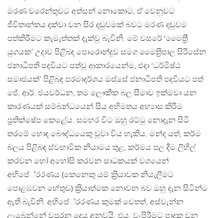
මරණ වරෙන්තුවට අත්සන් නොකොට, ඒ වෙනුවට
ජීවිතාන්තය දක්වා වන සිර දඬුවමක් බවට මරණ දඬුවම
පත්කිරීමට කැමැත්තක් දැක්වූ බැවිනි. මේ වසරේ ‘මෛත‍්‍රී
යුගයක’ උදාව පිළිබඳ පොරොන්දුව සමග මෛත‍්‍රිපාල සිරිසේන
ජනාධිපති පදවියට පත්වූ ආකාරයෙන්ම, එදා ‘ධර්මිෂ්ඨ
සමාජයක්’ පිළිබඳ පරමාදර්ශය ඔස්සේ ජනාධිපති පදවියට පත්
ජේ. ආර්. ජයවර්ධන, තම ලෞකික බල සීමාව ඉක්මවා යන
කාරණයක් සම්බන්ධයෙන් සිය අභිමතය අභ්‍යාස කිරීම
ප‍්‍රතික්ෂේප කෙළේය. සමහර විට ඔහු රට්ටු නොදැන සිටි
තරමේ හොඳ බෞද්ධයෙකු වූවා විය හැකිය. මන්ද යත්, කර්ම
බලය පිළිබඳ ස්වභාවික නියාමය තුළ, කර්මය පල දීම ලිහිල්
කරවන හෝ අහෝසි කරවන සාධකයක් වශයෙන්
අභිපේ‍්‍රරණය (කෙනෙකු යම් ක‍්‍රියාවක නියැලීමට
පොළඹවන හේතුව) ක‍්‍රියාත්මක නොවන බව ඔහු දැන සිටින්ට
ඇති බැවිනි. අභිපේ‍්‍රරණය කුමක් වෙතත්, අස්වැන්න
ලැබෙන්නේ වපුරන දෙය අනුවයි. එය, වැපිරීමට පාදක වන