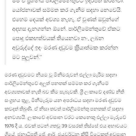
මම ඒ ප‍්‍රශ්නය පාර්ලිමේන්තුවට ඉදිරිපත් කරනවා.
යෝජනාවක් සම්මත කර ගැනීම සඳහා නෙවෙයි.
එහෙම දෙයක් අවශ්‍ය නැහැ. ඒ වුණත් ඔවුන්ගේ
අදහස දැනගන්න ඕනේ. පාර්ලිමේන්තුවේ ඒකට
පොදු එකඟත්වයක් තියෙනවා නං, ලබන
අවුරුද්දේ ඉඳං මරණ දඬුවම ක‍්‍රියාත්මක කරන්න
මට පුලූවන්.’’
මරණ දඬුවමට නියම වූ මිනීමරුවන් එල්ලා මැරීම සඳහා
පාර්ලිමේන්තුවේ අලූත් පනතක් සම්මත කර ගැනීමේ
අවශ්‍යතාවක් නැති බව කීම සැබෑවකි. ශ‍්‍රී ලංකාවේ දණ්ඩ නීති
සංග‍්‍රහය තුළ, මිනීමැරුම යන අපරාධය සඳහා මරණ දඬුවම
කවදත් තිබුණි. ඒ නිසා තවත් පාර්ලිමේන්තු පනතක් ඒ සඳහා
අනවශ්‍යයි. ලංකාවේ අවසාන වරට කෙනෙකු එල්ලා මැරුවේ
1976 දී ය. එවක් පටන් ගතවූ 39 වසරක් තිස්සේ එය අභාවයට
ගියේ, ජනාධිපති ජේ. ආර්. ජයවර්ධන කිසි විටෙකත් අවසාන