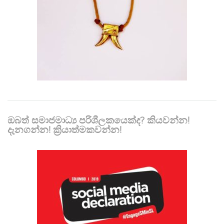
ඔබත් සමාජමාධ්‍ය පරිශීලකයෙක්ද? කියවන්න!
දැනගන්න! ක්‍රියාත්මකවන්න!