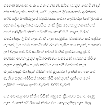
එහෙත් අවාසනාවක මහත වන්නේ, කර්ම ධාතුව මැනවින් දත්
අර්හත්වරුන්ගෙන්වත්, දේව උදහසේ දිව්‍යාංගනාව අරක්ගත්
සර්වදේව මණ්ඩලයේ වැඩවාසය කරන දෙවිවරුන්ගේ දිව්‍යමය
ඥානයේ ආලෝකය සැපයිය හැකි ග‍්‍රීක දේවතාවුන්ගෙන්වත්
අපේ පාර්ලිමේන්තුව සමන්විත නොවීමයි. නැත, මරණ
වරෙන්තුව ලිවීම ගැනත්, ඒ ගැන සාමූහික වගකීමට කර ගැසීම
ගැනත්, මුළු රටම ජනාධිපතිවරයාට ආශිංසනය කළත්, ජනතාව
දුන් බලය පාවිච්චි කරමින් තවත් මිනිස් ප‍්‍රාණියෙකු පූර්ව
චේතනාවෙන් යුතුව අධිකරණමය වශයෙන් ඝාතනය කිරීම
සඳහා අනුමැතිය පෑමේ කර්මය අහෝසි වන්නේ නැත.
මැරෙනසුළු මිනිසුන් විසින් තම ක‍්‍රියාවන් යුක්ති සහගත කර
ගැනීම සඳහා ඉදිරිපත් කරන කිසි හේතුවක් දැකීමට හෝ
ඇසීමට කර්මය අන්ධ බැවිනි. බිහිරි බැවිනි.
මහ පොළොවේ නීතිය විසින් ඔහුගේ ක‍්‍රියාවට සමාව දෙනු
ඇත. එහෙත් ස්වර්ගයේ නීතිය එය හෙළාදකිනු ඇත. ඔහු