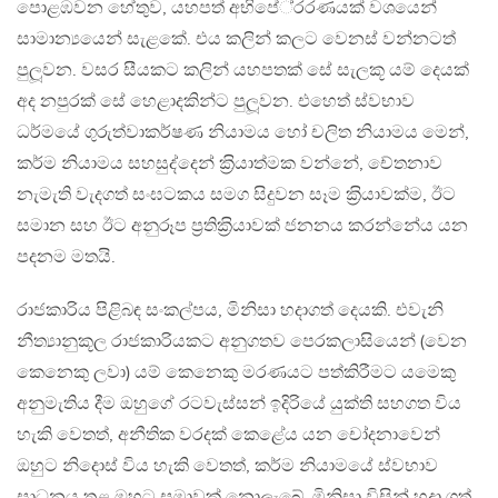
පොළඹවන හේතුව, යහපත් අභිපේ‍්‍රරණයක් වශයෙන්
සාමාන්‍යයෙන් සැළකේ. එය කලින් කලට වෙනස් වන්නටත්
පුලූවන. වසර සීයකට කලින් යහපතක් සේ සැලකූ යම් දෙයක්
අද නපුරක් සේ හෙළාදකින්ට පුලූවන. එහෙත් ස්වභාව
ධර්මයේ ගුරුත්වාකර්ෂණ නියාමය හෝ චලිත නියාමය මෙන්,
කර්ම නියාමය සහසුද්දෙන් ක‍්‍රියාත්මක වන්නේ, චේතනාව
නැමැති වැදගත් සංඝටකය සමග සිදුවන සෑම ක‍්‍රියාවක්ම, ඊට
සමාන සහ ඊට අනුරූප ප‍්‍රතික‍්‍රියාවක් ජනනය කරන්නේය යන
පදනම මතයි.
රාජකාරිය පිළිබඳ සංකල්පය, මිනිසා හදාගත් දෙයකි. එවැනි
නීත්‍යානුකූල රාජකාරියකට අනුගතව පෙරකලාසියෙන් (වෙන
කෙනෙකු ලවා) යම් කෙනෙකු මරණයට පත්කිරීමට යමෙකු
අනුමැතිය දීම ඔහුගේ රටවැස්සන් ඉදිරියේ යුක්ති සහගත විය
හැකි වෙතත්, අනීතික වරදක් කෙළේය යන චෝදනාවෙන්
ඔහුට නිදොස් විය හැකි වෙතත්, කර්ම නියාමයේ ස්වභාව
සාධනය තුළ ඔහුට සමාවක් නොලැබේ. මිනිසා විසින් හදා ගත්