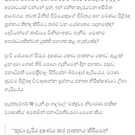
අපරාධයක් වන්නේ මුත්, ඉන් ජනිත කැරැවෙන අසීමිත
ආවේගය, තවත් මිනිස් ජීවියෙකුගේ ජීවිතය සහ මරණය පිළිබඳ
ප‍්‍රශ්නය තීන්දු කිරීමට තරම් වන යෝග්‍යතම පදනමක්ද?
දෙවියන්ගේ කාර්යය මිනිසා අතට ගැනීම, මොනම
අපරාධයකින්වත් යුක්ති සහගත කළ හැක්කේද?
පුංචි සේයාගේ සිරුර, දූෂණය කොට ඝාතනය කොට, ඇළක්
ළඟ දමා ගොස් තිබී සොයා ගැනීමෙන් දින පහකට පසුව,
ජනාධිපති මෛත‍්‍රීපාල සිරිසේන බිම්දොර ඇරියේය. මරණ
දඬුවම පිළිබඳ විවාදාපන්න ප‍්‍රශ්නය ජනතා නිරීක්ෂණයට ලිහා
හැරියේය.
සැප්තැම්බර් 18 වැනි දා ගාල්ලේ ‘මත්ද්‍රව්‍ය නිවාරණ ජාතික
ව්‍යාපෘතිය’ අමතමින් ජනාධිපතිවරයා මෙසේ කීය:
‘‘කුඩා දැරිය දූෂණය කර ඝාතනය කිරීමෙන්