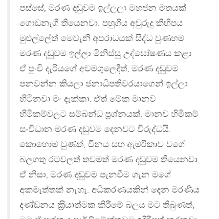
පස්සේ, මරණ දඬුවම ඉල්ලලා මහජන මතයක්
ගොඩනැගී තියෙනවා. පහුගිය අවුරුදු කිහිපය
මුළුල්ලේත් මෙවැනි අපරාධයක් සිද්ධ වුණහම
මරණ දඬුවම ඉල්ලා මිනිස්සු උද්ඝෝෂණය කළා.
ඒ පුංචි දැරියගේ අවමගුලෙදීත්, මරණ දඬුවම
පනවන්න කියලා ජනාධිපතිවරයාගෙන් ඉල්ලා
හිටිනවා මං දැක්කා. ඒත් මේක මානව
හිමිකම්වලට සම්බන්ධ ප‍්‍රශ්නයක්. මානව හිමිකම්
සංවිධාන මරණ දඬුවම දෙනවට විරුද්ධයි.
කොහොම වුණත්, චීනය සහ ඇමරිකාව වගේ
බලගතු රටවලත් තවමත් මරණ දඬුවම තියෙනවා.
ඒ නිසා, මරණ දඬුවම පැනවීම ගැන මගේ
අකමැත්තක් නැහැ. අධිකරණයකින් දෙන මරණීය
දණ්ඩනය ක‍්‍රියාත්මක කිරීමේ බලය මට තිබුණත්,