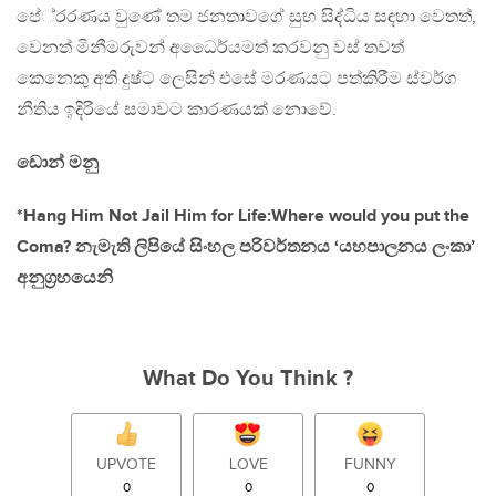
පේ‍්‍රරණය වුණේ තම ජනතාවගේ සුභ සිද්ධිය සඳහා වෙතත්,
වෙනත් මිනීමරුවන් අධෛර්යමත් කරවනු වස් තවත්
කෙනෙකු අති දුෂ්ට ලෙසින් එසේ මරණයට පත්කිරීම ස්වර්ග
නීතිය ඉදිරියේ සමාවට කාරණයක් නොවේ.
ඩොන් මනු
*Hang Him Not Jail Him for Life:Where would you put the
Coma? නැමැති ලිපියේ සිංහල පරිවර්තනය ‘යහපාලනය ලංකා’
අනුග‍්‍රහයෙනි
What Do You Think ?
UPVOTE
LOVE
FUNNY
0
0
0