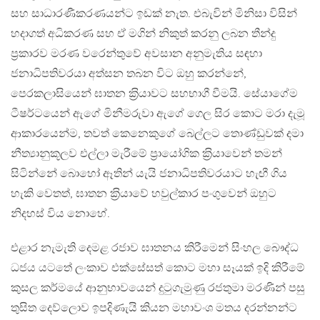
සහ සාධාරණීකරණයන්ට ඉඩක් නැත. එබැවින් මිනිසා විසින්
හදාගත් අධිකරණ සහ ඒ මගින් නිකුත් කරනු ලබන තීන්දු
ප‍්‍රකාරව මරණ වරෙන්තුවේ අවසාන අනුමැතිය සඳහා
ජනාධිපතිවරයා අත්සන තබන විට ඔහු කරන්නේ,
පෙරකලාසියෙන් ඝාතන ක‍්‍රියාවට සහභාගී වීමයි. සේයාගේම
ටීෂර්ටයෙන් ඇගේ මිනීමරුවා ඇගේ ගෙල සිර කොට මරා දැමූ
ආකාරයෙන්ම, තවත් කෙනෙකුගේ බෙල්ලට තොණ්ඩුවක් දමා
නීත්‍යානුකූලව එල්ලා මැරීමේ ප‍්‍රායෝගික ක‍්‍රියාවෙන් තමන්
සිටින්නේ බොහෝ ඈතින් යැයි ජනාධිපතිවරයාට හැඟී ගිය
හැකි වෙතත්, ඝාතන ක‍්‍රියාවේ හවුල්කාර පංගුවෙන් ඔහුට
නිදහස් විය නොහේ.
එළාර නැමැති දෙමළ රජාව ඝාතනය කිරීමෙන් සිංහල බෞද්ධ
ධජය යටතේ ලංකාව එක්සේසත් කොට මහා සෑයක් ඉදි කිරීමේ
කුසල කර්මයේ ආනුභාවයෙන් දුටුගැමුණු රජතුමා මරණින් පසු
තුසිත දෙව්ලොව ඉපදිණැයි කියන මහාවංශ මතය දරන්නන්ට