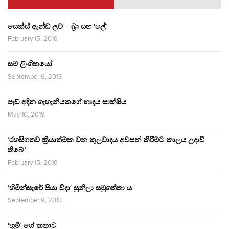
සෙක්ස් ඇන්ඩ් ලව් – බ්‍රා සහ ‘ලේ’
February 15, 2016
සම ලිංගිකයෝ
September 9, 2013
පෑඩ් අඳින ගැහැනියකගේ හෘදය සාක්ෂිය
May 10, 2019
‘රහසිගතව ක්‍රියාත්මක වන කුලවාදය අවසන් කිරීමට කාලය උදාවී
තිබේ.’
February 15, 2016
‘හිමින්සැරේ පියා විදා‘ සුනිලා සමුගත්තා ය.
September 9, 2013
‘භූමි’ ගේ කතාව