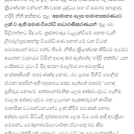
ක්‍රියාත්මක වන්නේ 35 වසක යුද්ධය සහ ඒ සමගම සබැඳුණු
හදිසි නීති කතිකාව තුළ ‘
අසාමාන්‍ය ලෙස සාමාන්‍යකරණයට
ලක් ව ඇති සමාජ-විරෝධී සාධාරණීකරණයන්
‘ තුළ බව
පිළිගන්නට සිදු වේ. ත්‍රස්තවාදය වැළැක්වීමේ පනත වැනි
ලිබරල්/ප්‍රජාතන්ත්‍ර විරෝධී අණ පනත් මේ වන විටත්
සම්මතයන් බවට පත්ව තිබේ. නීතිය ක්‍රියාත්මක කිරීමේ සමස්ථ
ආයතන ව්‍යුහයම විසින් දායාද කර ඇත්තේද ‘හදිසි තත්ත්ව’ යන
රෙදිකඩට මුවා වී සිදු කරන ම්ලේච්ඡ හා අමානුෂීය
සංස්කෘතියකි. එපමණක්ද නොව, රට පුරාම පිහිටි පොලිස්
ස්ථාන අතරින් අති බහුතරය සතුව ඇත්තේ එතරම් ‘හොඳ’
ප්‍රතිරූප නොවේ. අත්තනෝමතික ලෙස අත්අඩංගුවට ගැනීම්,
එලෙස අත්අඩංගුවට ගනු ලැබෙන සැකකරුවන් කායික
මානසික වධබන්ධනයන්ට ලක් කිරීම් පමණක් නොව
අත්අඩංගුවේ සිටියදී ගුප්තසහගත ලෙස මිය යාම් ආදී අවක්‍රියා
සම්බන්ධ චෝදනා/චර්යා වාර්තා ඒවා සතු බව කීම
අතිශයෝක්තියක් නොවේ. මෙම මර්ධන උප-සංස්කෘතියේ