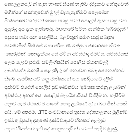
කොල්ලකරුවන් ගැන හාංකවිසියක් නැතිව දරිද්‍රතාව හේතුවෙන්
මගීන්ගේ සාක්කුවෙන් මුදල් ඩැහැගැනීමට පෙළඹෙන
පික්පොකට්කරුවන් ඉතාම පහසුවෙන් පොලිස් ඇසට හසු වන
අයුරුද අපි දැක ඇත්තෙමු. මහපාරේ සිටින ආන්තික ‘බේබද්දන් ‘
පසුපස හඹා යන පොලීසිය, බලවතුන් සමග ඍජු සබඳතා
පවත්වමින් සිත් සේ මහා පරිමාණ මත්ද්‍රව්‍ය ජාවාරමේ නිරත
‘කෙරුමන්’ නොදැක්කා සේ සිටින අවස්ථාද එමටය. සමස්ථයක්
ලෙස ලොව පුරාම සමලිංගිකයින් පොලිස් ස්ථානවලදී
ලබන්නේද මානෂීය සැලකිල්ලක් නොවන බවද පෙනෙන්නට
තිබේ. ඇමරිකාවේ කලු ජාතිකයන් සහ ඉන්දියාවේ දලිත්
ප්‍රජාවට එරෙහි පොලිස් ප්‍රචණ්ඩත්වය ‘අමතක කරනු ලැබෙන’
අවස්ථාද අනන්තය. පොලිස් බලාධිකාරියේ විහිදීම හා හැසිරීම
ලොව සෑම රටකටම පාහේ පොදු ලක්ෂණ දරන බව මින් පෙනී
යයි. මේ අතරම, LTTE සංවිධානයේ ත්‍රස්ත දේශපාලනය මුලින්ම
ඉස්මතු වූයේද දකුණේ දෘෂ්ටිවාදයට හිතකර ඇල්ෆ්‍රඩ්
දොරෙයිඅප්පා වැනි දේශපාලනඥයින් යටතේ හැදී වැඩුණු,