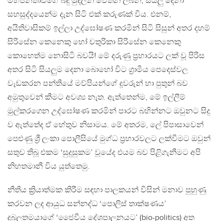
මහජනතාවගේ බදු මුදලින් වේතන ලබන, සියලු දෙනා
සහසුද්දයෙන්ම දැන සිටි එක් කරුණක් විය. එනම්,
අයිතිවාසිකම් ඉල්ලා උද්ඝෝෂණ කරමින් සිටි සිසුන් අතර දහම්
සිරිසේන කෙනෙකු හෝ චතුරිකා සිරිසේන කෙනෙකු
කොහෙත්ම නොසිටි බවයි! මේ දරුණු ප්‍රහාරයට ලක් වූ පිරිස
අතර සිටි සියලුම දෙනා බොහෝ විට ග්‍රාමීය පෙදෙස්වල
වැඩකරන පන්තියේ මව්පියන්ගේ දූවරුන් හා පුතුන් බව
අමුතුවෙන් කීමට අවශ්‍ය නැත. ඇත්තෙන්ම, මේ ඉල්ලීම්
මුල්කරගෙන උද්ඝෝෂණ කරමින් පාරට බහින්නට ඔවුනට සිදු
ව ඇත්තේද ඒ හේතුව නිසාමය. මේ අතරම, ලේ පිපාසාවෙන්
පෙළුණු ශ්‍රී ලංකා පොලීසියේ මුග්ධ ප්‍රහාරවලට ලක්වීමට ඔවුන්
සතුව තිබූ එකම ‘සුදුසුකම’ වූයේද එයම බව පිළිගැනීමට අපි
නිහතමානී විය යුත්තෙමු.
නීතිය ක්‍රියාත්මක කිරීම සඳහා පාලකයන් විසින් මනාව පුහුණු
කරවන ලද ආයුධ සන්නද්ධ ‘පොලිස් තාක්ෂණය’
දුබලතමයාගේ ‘ජෛවීය දේශපාලනයට’ (bio-politics) අත