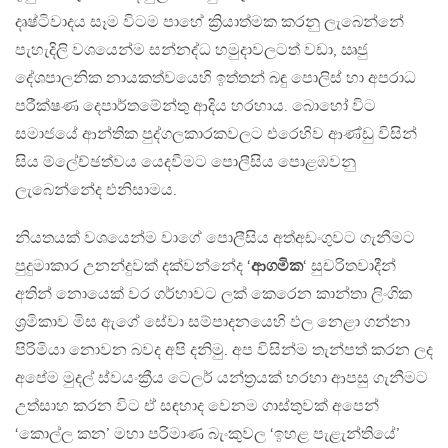
දෘෂ්ටිවාදය සෑම විටම පාහේ ක්‍රියාත්මක කරනු ලැබෙන්නේ
පැහැදිලි වශයෙන්ම සන්නද්ධ හමුදාවලටත් වඩා, ඍජු
දේශපාලනික නායකත්වයෙහි ඉත්තන් බඳු පොලිස් හා අපරාධ
පරීක්ෂණ දෙපාර්තමේන්තු ආදිය හරහාය. බොහෝ විට
සමාජයේ ආන්තික පුද්ගලකාරකවලට එරෙහිව ආණ්ඩු විසින්
සිය ම්ලේච්ඡත්වය යෙදවීමට පොලීසිය පොළඹවනු
ලැබෙන්නේද එනිසාමය.
නියතයක් වශයෙන්ම වාගේ පොලීසිය අත්අඩංගුවට ගැනීමට
පුදුමාකාර උනන්දුවක් දක්වන්නේද ‘
ආගමික
‘ සුචරිතවාදීන්
අතින් නොයෙක් වර ගර්හාවට ලක් කෙරෙන කාන්තා ලිංගික
ශ්‍රමිකාව මිස ඇගේ සේවා සම්පාදනයෙහි ඵල නෙළා ගන්නා
පිරිමියා නොවන බවද අපි දනිමු. අප විසින්ම තැන්පත් කරන ලද
අපේම මුදල් ස්වයංක්‍රීය ටෙලර් යන්ත්‍රයක් හරහා ආපසු ගැනීමට
උත්සාහ කරන විට ඒ සඳහාද වෙනම ගාස්තුවක් අපෙන්
‘කොල්ල කන’ මහා පරිමාණ බැංකුවල ‘ඉහළ පැළැන්තියේ’