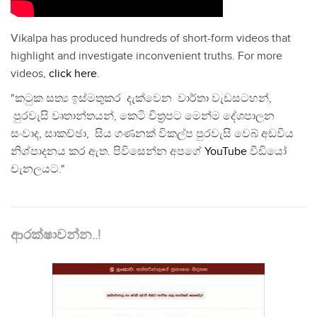
Vikalpa has produced hundreds of short-form videos that
highlight and investigate inconvenient truths. For more
videos,
click here
.
"කටුක සත්‍ය ඉස්මතුකර දැක්වෙන වාර්තා වැඩසටහන්,
පුරවැසි වෘතාන්තයන්, කෙටි චිත්‍රපට මෙන්ම දේශපාලන
සංවාද, සාකච්ඡා, සිය ගණනක් විකල්ප පුරවැසි වෙබ් අඩවිය
නිශ්පාදනය කර ඇත. පිවිසෙන්න අපගේ
YouTube
වීඩියෝ
චැනලයට."
ආරක්ෂාවන්න..!