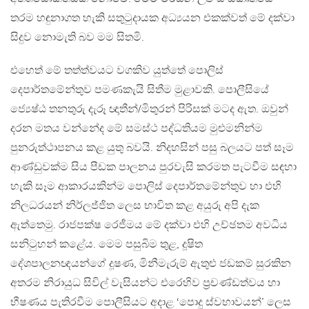
තරම හඳුනාගත හැකි සතුටුදායක අධ්‍යයන එකක්වත් මේ දක්වා
සිදුව නොමැති බව මම සිතමි.
එහෙත් මේ තත්ත්වයට වගකිව යුත්තේ පොලිස්
දෙපාර්තමේන්තුව පමණකැයි සිතීම මුළාවකි. පොලීසියේ
ජ්‍යෙෂ්ඨ තනතුරු දැරූ ඥාතීන්/මිතුරන් පිරිසක් මටද ඇත. ඔවුන්
දරන මතය වන්නේද මේ සමස්ථ පද්ධතියම මුළුමනින්ම
පුනරුත්ථාපනය කළ යුතු බවයි. නිදහසින් පසු බලයට පත් සෑම
ආණ්ඩුවක්ම සිය පීඩක පාලනය පුරවැසි කරමත පැටවීම සඳහා
හැකි සෑම ආකාරයකින්ම පොලිස් දෙපාර්තමේන්තුව හා එහි
නිලධරයන් නිර්ලජ්ජිත ලෙස භාවිත කළ අයුරු අපි දැක
ඇත්තෙමු. රාජපක්ෂ රෙජීමය මේ දක්වා එහි උච්ඡතම අවධිය
සනිටුහන් කළේය. මෙම පසුබිම තුළ, දූෂිත
දේශපාලනඥයන්ගේ දූෂණ, මිනීමැරුම් ඇතුළු ජඩකම් සුරකින
අතරම නිරායුධ සිවිල් වැසියන්ට එරෙහිව ප්‍රචණ්ඩත්වය හා
භීෂණය පැතිරවීම පොලීසියට අදාළ ‘පොදු ස්වභාවයන්’ ලෙස