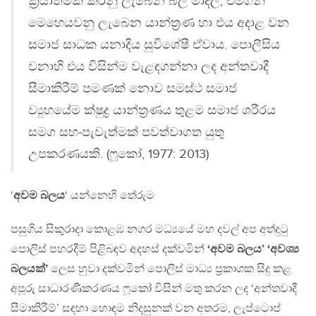
ක්‍රියාත්මක කරනු ලැබෙන බල මාදිලි, එමගින්
මෙහෙයවනු ලැබෙන යාන්ත්‍රණ හා එය අදාළ වන
සමාජ සාධක යනාදිය සුවිශේෂී ඒවාය. පොලීසිය
වනාහි එය විසින්ම වැළඳගන්නා ලද අන්තවාදී
සීමාකිරීම් පමණක් නොව සමස්ථ සමාජ
ව්‍යුහයේම ක්ෂුද්‍ර යාන්ත්‍රණය තුළම සමාජ ශරීරය
සමග සහ-පැවැත්මක් පවත්වාගත යුතු
උපකරණයකි. (ෆූකෝ, 1977: 2013)
‘
අවම බලය
‘ යන්නෙහි තේරුම
පසුගිය සිකුරාදා කොළඹ නගර මධ්‍යයේ මහ දවල් අප අත්දුටු
පොලිස් පහරදීම් පිළිබඳව අදහස් දක්වමින්
‘අවම බලය’ ‘අවශ්‍ය
බලයක්’
ලෙස හුවා දක්වමින් පොලිස් මාධ්‍ය ප්‍රකාශක සිදු කළ
අපූරු සාධාරණීකරණය ෆූකෝ විසින් මතු කරන ලද ‘අන්තවාදී
සීමාකිරීම්’ සඳහා හොඳම නිදසුනක් වන අතරම, ලැප්ටොප්