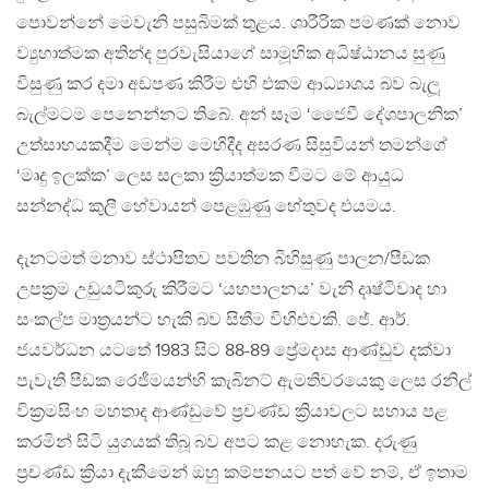
පොවන්නේ මෙවැනි පසුබිමක් තුළය. ශාරීරික පමණක් නොව
ව්‍යුහාත්මක අතින්ද පුරවැසියාගේ සාමූහික අධිෂ්ඨානය සුණු
විසුණු කර දමා අඩපණ කිරීම එහි එකම ආධ්‍යාශය බව බැලූ
බැල්මටම පෙනෙන්නට තිබේ. අන් සෑම ‘ජෛවී දේශපාලනික’
උත්සාහයකදීම මෙන්ම මෙහිදීද අසරණ සිසුවියන් තමන්ගේ
‘මෘදු ඉලක්ක’ ලෙස සලකා ක්‍රියාත්මක වීමට මේ ආයුධ
සන්නද්ධ කුලී හේවායන් පෙළඹුණු හේතුවද එයමය.
දැනටමත් මනාව ස්ථාපිතව පවතින බිහිසුණු පාලන/පීඩක
උපක්‍රම උඩුයටිකුරු කිරීමට ‘යහපාලනය’ වැනි දෘෂ්ටිවාද හා
සංකල්ප මාත්‍රයන්ට හැකි බව සිතීම විහිළුවකි. ජේ. ආර්.
ජයවර්ධන යටතේ 1983 සිට 88-89 ප්‍රේමදාස ආණ්ඩුව දක්වා
පැවැති පීඩක රෙජීමයන්හි කැබිනට් ඇමතිවරයෙකු ලෙස රනිල්
වික්‍රමසිංහ මහතාද ආණ්ඩුවේ ප්‍රචණ්ඩ ක්‍රියාවලට සහාය පළ
කරමින් සිටි යුගයක් තිබූ බව අපට කළ නොහැක. දරුණු
ප්‍රචණ්ඩ ක්‍රියා දැකීමෙන් ඔහු කම්පනයට පත් වේ නම්, ඒ ඉතාම