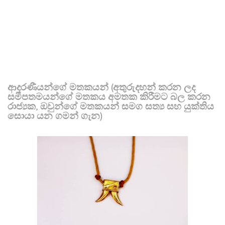
ආදරණීයන්ගේ මතකයන් (අතුරුදහන් කරන ලද
සමීපතමයන්ගේ මතකය අමතක කිරීමට බල කරන
රාජ්‍යක, ඔවුන්ගේ මතකයන් සමග සත්‍ය සහ යුක්තිය
සොයා යන ගමන් ගැන)