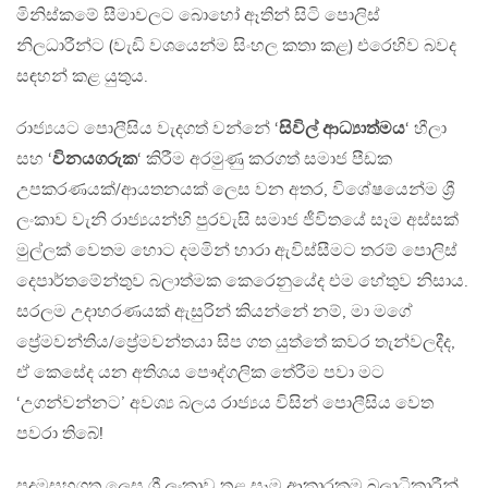
මිනිස්කමේ සීමාවලට බොහෝ ඈතින් සිටි පොලිස්
නිලධාරීන්ට (වැඩි වශයෙන්ම සිංහල කතා කළ) එරෙහිව බවද
සඳහන් කළ යුතුය.
රාජ්‍යයට පොලීසිය වැදගත් වන්නේ ‘
සිවිල් ආධ්‍යාත්මය
‘ හීලා
සහ ‘
විනයගරුක
‘ කිරීම අරමුණු කරගත් සමාජ පීඩක
උපකරණයක්/ආයතනයක් ලෙස වන අතර, විශේෂයෙන්ම ශ්‍රී
ලංකාව වැනි රාජ්‍යයන්හි පුරවැසි සමාජ ජීවිතයේ සෑම අස්සක්
මුල්ලක් වෙතම හොට දමමින් හාරා ඇවිස්සීමට තරම් පොලිස්
දෙපාර්තමේන්තුව බලාත්මක කෙරෙනුයේද එම හේතුව නිසාය.
සරලම උදාහරණයක් ඇසුරින් කියන්නේ නම්, මා මගේ
ප්‍රේමවන්තිය/ප්‍රේමවන්තයා සිප ගත යුත්තේ කවර තැන්වලදීද,
ඒ කෙසේද යන අතිශය පෞද්ගලික තේරීම පවා මට
‘උගන්වන්නට’ අවශ්‍ය බලය රාජ්‍යය විසින් පොලීසිය වෙත
පවරා තිබේ!
පුදුමසහගත ලෙස ශ්‍රී ලංකාව තුළ සෑම ආකාරකම බලාධිකාරීන්