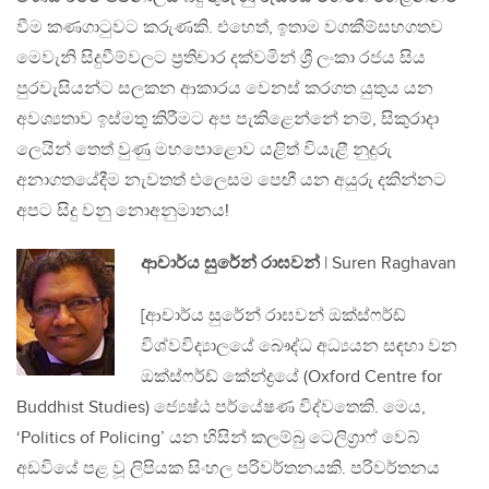
වීම කණගාටුවට කරුණකි. එහෙත්, ඉතාම වගකීම්සහගතව
මෙවැනි සිදුවීම්වලට ප්‍රතිචාර දක්වමින් ශ්‍රී ලංකා රජය සිය
පුරවැසියන්ට සලකන ආකාරය වෙනස් කරගත යුතුය යන
අවශ්‍යතාව ඉස්මතු කිරීමට අප පැකිළෙන්නේ නම්, සිකුරාදා
ලෙයින් තෙත් වුණු මහපොළොව යළිත් වියැළී නුදුරු
අනාගතයේදීම නැවතත් එලෙසම පෙඟී යන අයුරු දකින්නට
අපට සිදු වනු නොඅනුමානය!
ආචාර්ය සුරේන් රාඝවන්
| Suren Raghavan
[ආචාර්ය සුරේන් රාඝවන් ඔක්ස්ෆර්ඩ්
විශ්වවිද්‍යාලයේ බෞද්ධ අධ්‍යයන සඳහා වන
ඔක්ස්ෆර්ඩ් කේන්ද්‍රයේ (Oxford Centre for
Buddhist Studies) ජ්‍යෙෂ්ඨ පර්යේෂණ විද්වතෙකි. මෙය,
‘Politics of Policing’ යන හිසින් කලම්බු ටෙලිග්‍රාෆ් වෙබ්
අඩවියේ පළ වූ ලිපියක සිංහල පරිවර්තනයකි. පරිවර්තනය