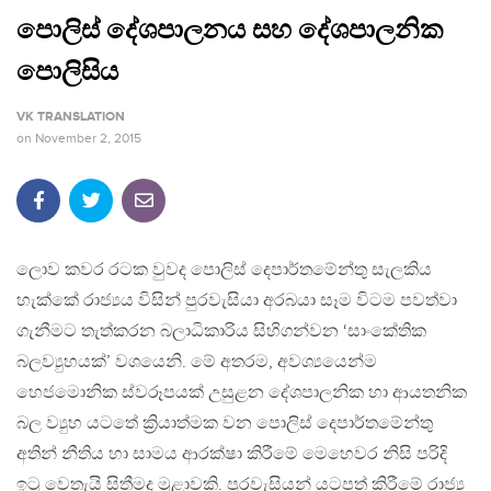
පොලිස් දේශපාලනය සහ දේශපාලනික
පොලිසිය
VK TRANSLATION
on
November 2, 2015
ලොව කවර රටක වුවද පොලිස් දෙපාර්තමේන්තු සැලකිය
හැක්කේ රාජ්‍යය විසින් පුරවැසියා අරබයා සෑම විටම පවත්වා
ගැනීමට තැත්කරන බලාධිකාරිය සිහිගන්වන ‘සාංකේතික
බලව්‍යුහයක්’ වශයෙනි. මේ අතරම, අවශ්‍යයෙන්ම
හෙජමොනික ස්වරූපයක් උසුළන දේශපාලනික හා ආයතනික
බල ව්‍යුහ යටතේ ක්‍රියාත්මක වන පොලිස් දෙපාර්තමේන්තු
අතින් නීතිය හා සාමය ආරක්ෂා කිරීමේ මෙහෙවර නිසි පරිදි
ඉටු වෙතැයි සිතීමද මුළාවකි. පුරවැසියන් යටපත් කිරීමේ රාජ්‍ය