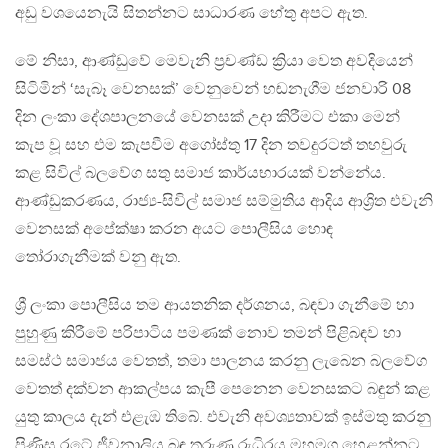
අඩු වශයෙනැයි සිතන්නට සාධාරණ හේතු අපට ඇත.
මේ නිසා, ආණ්ඩුවේ මෙවැනි ප්‍රචණ්ඩ ක්‍රියා වෙත අවදියෙන්
සිටිමින් ‘සැබෑ වෙනසක්’ වෙනුවෙන් හඬනැගීම ජනවාරි 08
දින ලංකා දේශපාලනයේ වෙනසක් උදා කිරීමට එකා මෙන්
කැප වූ සහ එම කැපවීම අගෝස්තු 17 දින තවදුරටත් තහවුරු
කළ සිවිල් බලවේග සතු සමාජ කාර්යභාරයක් වන්නේය.
ආණ්ඩුකරණය, රාජ්‍ය-සිවිල් සමාජ සම්මුතිය ආදිය ආශ්‍රිත එවැනි
වෙනසක් අපේක්ෂා කරන අයට පොලීසිය හොඳ
තෝරාගැනීමක් වනු ඇත.
ශ්‍රී ලංකා පොලීසිය තම ආයතනික දර්ශනය, බඳවා ගැනීමේ හා
පුහුණු කිරීමේ පරිපාටිය පමණක් නොව තමන් පිළිබඳව හා
සමස්ථ සමාජය වෙතත්, තමා පාලනය කරනු ලැබෙන බලවේග
වෙතත් දක්වන ආකල්පය කැපී පෙනෙන වෙනසකට බඳුන් කළ
යුතු කාලය දැන් එළැඹ තිබේ. එවැනි අවශ්‍යතාවක් ඉස්මතු කරනු
පිණිස රටේ ජීවනාලිය බඳු තුරුණු රුධිරය මහමග හෙළන්නට