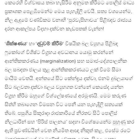
කෙරෙහි විශ්වාසය තබා හැසිරීම අනුමත කිරීමට පොලිස් මාධ්‍ය
ප්‍රකාශක පෙළඹීමෙන්ම මෙය පැහැදිලි වෙයි. සත්‍ය වශයෙන්ම,
නිල ඇඳුමේ චණ්ඩිකම වනාහි ‘පුරවැසිභාවය’ පිළිබඳව රාජ්‍යය
දරන ආකල්පය විදහා දක්වන කැඩපතක් වැන්න!
‘
ශික්ෂණය
‘ හා ‘
දඬුවම් කිරීම
‘ විෂයික බල ව්‍යුහය පිළිබඳ
ෆූකෝගේ විශිෂ්ට විග්‍රහය අවධානය යොමු කරන්නේ
ආන්තිකකරණය (marginalization) සහ සමාජ-දේශපාලනික
බල සබඳතා ජාලය තුළ ආන්තිකකරණයට ලක් වීමේ සීමා
මායිම් වෙතයි. අන්තයේ සිට කේන්ද්‍රය දක්වා, එනම් දුබලයාගේ
සිට බලවතා දක්වා බලය ව්‍යුහගත වන්නේ කෙසේද යන්න
විග්‍රහ කිරීම ඔහුගේ විශ්ලේෂණයේ අරමුණයි. මෙම කරුණ
සිත්හි තබාගෙන විමසන විට පෙනී යන පැහැදිලි සත්‍යයක්
තිබේ. පසුගිය සිකුරාදා රාජකාරියේ නිරතව සිටි පොලිස්
නිලධාරීන් සහ ‘පිරිස් පාලනය’ සඳහා විශේෂයෙන්ම පුහුණු කර
ඇති ප්‍රචණ්ඩයින් වෙත නියමිත ආඥා නිකුත් කළ, එසේම රටේ