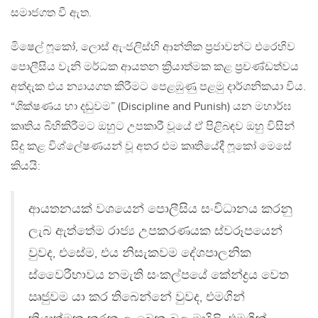
සමාජගත වී ඇත.
මිෂෙල් ෆූකෝ, ලොස් ඇංජලිස්හි ආන්තික ප්‍රජාවන්ට එරෙහිව
පොලීසිය වැනි මර්ධක ආයතන ක්‍රියාත්මක කළ ප්‍රචණ්ඩත්වය
අත්දැක එය න්‍යායගත කිරීමට පෙළඹුණු පළමු දාර්ශනිකයා විය.
“ශික්ෂණය හා දඬුවම” (Discipline and Punish) යන මහාර්ඝ
කෘතිය බිහිකිරීමට ඔහුට උපකාරී වූයේ ඒ පිළිබඳව ඔහු විසින්
සිදු කළ විශ්ලේෂණයන් වූ අතර එම කෘතියේදී ෆූකෝ මෙසේ
කියයි:
ආයතනයක් වශයෙන් පොලීසිය සංවිධානය කරනු
ලැබ ඇත්තේම රාජ්‍ය උපකරණයක ස්වරූපයෙන්
වුවද, එසේම, එය නිසැකවම දේශපාලනික
ස්වෛරීභාවය නමැති සංකල්පයේ කේන්ද්‍රය වෙත
ඍජුවම යා කර තිබෙන්නේ වුවද, එමගින්