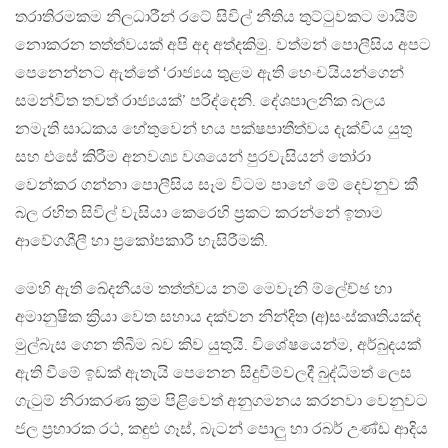
තරාතිරමකම නිලධාරීන් රටේ සිවිල් නීතිය තුට්ටුවකට මායිම්
නොකරන තත්ත්වයක් අපි අද අත්දකිමු. වත්මන් පොලීසිය අපට
පෙනෙන්නට ඇත්තේ ‘රාජ්‍යය තුළම ඇති හෙංචයියන්ගෙන්
සමන්විත තවත් රාජ්‍යයක්’ පරිද්දෙනි. දේශපාලනික බලය
නමැති සාධකය හේතුවෙන් භය පක්ෂපාතීත්වය දැක්විය යුතු
සහ එසේ කිරීම අනවශ්‍ය වශයෙන් පුරවැසියන් තෝරා
වෙන්කර ගන්නා පොලීසිය සෑම විටම පාහේ මේ දෙවනුව කී
බල රහිත සිවිල් වැසියා කෙරෙහි ප්‍රකට කරන්නේ ඉතාම
ආවේගශීලී හා ප්‍රකෝපකාරී හැසිරීමකි.
මෙහි ඇති ඛේදනීයම තත්ත්වය නම් මෙවැනි ම්ලේච්ඡ හා
අමානුෂික ක්‍රියා වෙත සහාය දක්වන නින්දිත (අ)සංස්කෘතියක්ද
මුල්බැස ගෙන තිබීම බව කිව යුතුයි. විශේෂයෙන්ම, අර්බුදයක්
ඇති වීමේ ඉඩක් ඇතැයි පෙනෙන සිදුවීම්වලදී බුද්ධිමත් ලෙස
ගැටුම් නිරාකරණ ක්‍රම පිළිවෙත් අනුගමනය කරනවා වෙනුවට
ජල ප්‍රහාරක රථ, කඳුළු ගෑස්, බැටන් පොලු හා රබර් උණ්ඩ ආදිය