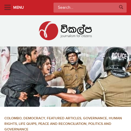
S
Search
MENU
k
for:
i
p
t
o
m
a
i
n
c
o
n
t
e
n
COLOMBO
,
DEMOCRACY
,
FEATURED ARTICLES
,
GOVERNANCE
,
HUMAN
t
RIGHTS
,
LIFE QUIPS
,
PEACE AND RECONCILIATION
,
POLITICS AND
GOVERNANCE