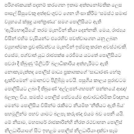
පරිගණකයක් පදනම් කරගෙන ඉතාම අත්තනෝමතික ලෙස
පාසල් සිසුවෙකු අත්අඩංගුවට ගෙන හිංසා කිරීම ‘සමස්ථ සමාජ
ව්‍යුහයේ ක්ෂුද්‍ර යාන්ත්‍රණය’ සමග පොලීසියට ඇති
‘ඇයිහොඳයියේ’ තරම මැනවින් කියා දෙන්නකි. මෙය, රාජ්‍යය
විසින් එහිම වැසියන්ට එරෙහිව පවත්වාගෙන යනු ලබන
ව්‍යුහාත්මක ප්‍රචණ්ඩත්වය මැනවින් ඉස්මතු කරන අවස්ථාවකි.
එසේම, පශ්චාත් යුධ රාජපක්ෂ රෙජීමය යටතේ පොලීසියට
පවරා දී තිබුණු ‘මිලිටරි’ බලාධිකාරිය අත්හැරීමට ඇති
නොකැමැත්තද පොලිස් මාධ්‍ය ප්‍රකාශකගේ ‘සාධාරණ හේතු
දැක්වීමෙන්’ මොනවට පිළිබිඹු වෙයි. පසුගිය කාලය පුරාවටම
පොලීසියට ලබා දී තිබුණේ ‘අල්ලපන්-ගහපන්’ පන්නයේ ආඥා/
බලතල විය. සමස්ථ පොලිස් සේවයේම ආචාරධාර්මික විඥානය
මෙන්ම පොලීසිය විසින්ම රැකීමට නියමිත ‘නීතියට ඇති බිය’
සහමුලින්ම පහව යාමට බලපෑ කරුණද එයම බව පෙනී යයි.
මේ නිසාම, මහපාරේ රාජකාරීන්හි නිරත රථවාහන පොලිස්
නිලධාරියාගේ සිට ඉහළම පොලිස් නිලධාරියා දක්වා සෑම