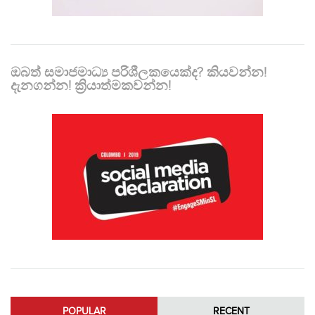
ඔබත් සමාජමාධ්‍ය පරිශීලකයෙක්ද? කියවන්න!
දැනගන්න! ක්‍රියාත්මකවන්න!
POPULAR
RECENT