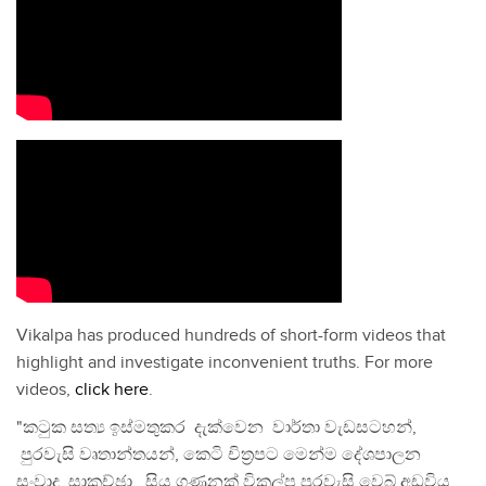
Vikalpa has produced hundreds of short-form videos that
highlight and investigate inconvenient truths. For more
videos,
click here
.
"කටුක සත්‍ය ඉස්මතුකර දැක්වෙන වාර්තා වැඩසටහන්,
පුරවැසි වෘතාන්තයන්, කෙටි චිත්‍රපට මෙන්ම දේශපාලන
සංවාද, සාකච්ඡා, සිය ගණනක් විකල්ප පුරවැසි වෙබ් අඩවිය