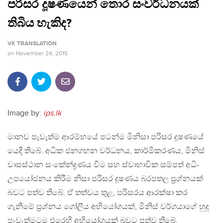
පරිසර දූෂණයෙන් තොර සංවර්ධනයක්
තිබිය හැකිද?
VK TRANSLATION
on
November 24, 2015
Image by:
ips.lk
මානව පැවැත්ම ආරම්භයේ පටන්ම මිනිසා පරිසර දූෂණයේ
යෙදී තිබේ. අධික ජනගහන වර්ධනය, කාර්මීකරණය, මිනිස්
වාසස්ථාන සංකේන්ද්‍රණය වීම සහ ස්වාභාවික සම්පත් අධි-
උපයෝජනය කිරීම නිසා පරිසර දූෂණය බරපතල ප‍්‍රශ්නයක්
බවට පත්ව තිබේ. ඒ තත්වය තුළ, පරිසරය ආරක්ෂා කර
ගැනීමේ ප‍්‍රශ්නය ගෝලීය අභියෝගයක්, මිනිස් වර්ගයාගේ හුදු
පැවැත්මටම එරෙහි අභියෝගයක් බවට පත්ව තිබේ.