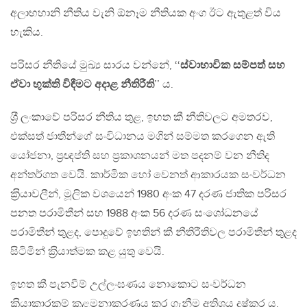
අලාභහානි නීතිය වැනි ඕනෑම නීතියක අංග ඊට ඇතුළත් විය
හැකිය.
පරිසර නීතියේ මුඛ්‍ය සාරය වන්නේ, ‘‘
ස්වාභාවික සම්පත් සහ
ඒවා භුක්ති විඳීමට අදාළ නීතිරීති
’’ ය.
ශ‍්‍රී ලංකාවේ පරිසර නීතිය තුළ, ඉහත කී නීතිවලට අමතරව,
එක්සත් ජාතීන්ගේ සංවිධානය මගින් සම්මත කරගෙන ඇති
යෝජනා, ප‍්‍රඥප්ති සහ ප‍්‍රකාශනයන් මත පදනම් වන නීතිද
අන්තර්ගත වෙයි. කාර්මික හෝ වෙනත් ආකාරයක සංවර්ධන
ක‍්‍රියාවලීන්, මූලික වශයෙන් 1980 අංක 47 දරණ ජාතික පරිසර
පනත පරාමිතීන් සහ 1988 අංක 56 දරණ සංශෝධනයේ
පරාමිතීන් තුළද, පොදුවේ ඉහතින් කී නීතිරීතිවල පරාමිතීන් තුළද
සිටිමින් ක‍්‍රියාත්මක කළ යුතු වෙයි.
ඉහත කී පැනවීම් උල්ලංඝණය නොකොට සංවර්ධන
ක‍්‍රියාකාරකම් කළමනාකරණය කර ගැනීම අතිශය දුෂ්කර ය.