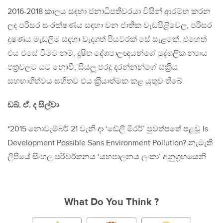
2016-2018 කාලය සඳහා ජනාධිපතිවරයා විසින් ආරම්භ කරන
ලද පරිසර සංරක්ෂණය සඳහා වන ජාතික වැඩපිළිවෙල, පරිසර
දූෂණය මැඩලීම සඳහා වැදගත් පියවරක් සේ සැළකේ. එහෙත්
එය එසේ වීමට නම්, දූෂිත දේශපාලඥයන්ගේ පුද්ගලික න්‍යාය
පත‍්‍රවලට යට නොවී, සියලූ පරදු දරන්නන්ගේ සක‍්‍රීය
සහභාගීත්වය සහිතව එය ක‍්‍රියාත්මක කළ යුතුව තිබේ.
ඩබ්. ඒ. ද සිල්වා
*2015 නොවැම්බර් 21 වැනි දා ‘ඬේලි මිරර්’ පුවත්පතේ පළවූ Is
Development Possible Sans Environment Pollution? නැමැති
ලිපියේ සිංහල පරිවර්තනය ‘යහපාලනය ලංකා’ අනුග‍්‍රහයෙනි
What Do You Think ?