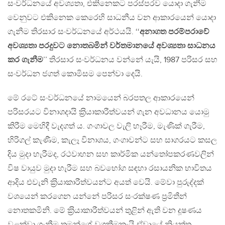
සංවර්ධනයේ අවශ්‍යතා, එකිනෙකට පරස්පරව යොදා ගැනීම
වෙනුවට එකිනෙක කෙරෙහි සාධනීය වන ආකාරයෙන් යොදා
ගැනීම තිරසාර සංවර්ධනයේ අර්ථයයි. ‘‘
අනාගත පරම්පරාවේ
අවශ්‍යතා පරදුවට නොතබමින් වර්තමානයේ අවශ්‍යතා සාධනය
කර ගැනීම
’’ තිරසාර සංවර්ධනය වන්නේ යැයි, 1987 පරිසර සහ
සංවර්ධන ජගත් කොමිසම පෙන්වා දෙයි.
මේ රටේ සංවර්ධනයේ නාමයෙන් බරපතල ආකාරයෙන්
පරිසරයට විනාශදායි ක‍්‍රියාකාරීත්වයන් ගැන අවධානය යොමු
කිරීම මෙහිදී වැදගත් ය. ගංගාවල වැලි හෑරීම, මැණික් ගැරීම,
හිරිගල් කැණීම, කැලෑ විනාශය, ගංගාවන්ට සහ සාගරයට කසල
දිය මුදා හැරීමද, රථවාහන සහ කාර්මික යන්තෝපකරණවලින්
විෂ වායුව මුදා හැරීම සහ බවභෝග සඳහා රසායනික භාවිතය
ආදිය එවැනි ක‍්‍රියාකාරීත්වයන්ට අයත් වෙයි. මේවා පුරුද්දක්
වශයෙන් කරගෙන යන්නේ පරිසර සංරක්ෂණ ප‍්‍රමිතීන්
නොතකමිනි. මේ ක‍්‍රියාකාරීත්වයන් තුළින් ඇති වන දූෂණය
වළක්වා ගැනීම තමන්ගේ වගකීමකැයි ඒවායේ නියුක්ත