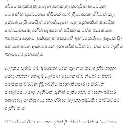
පරිසර සංරක්ෂණය ගැන නොතකා කාර්මික සංවර්ධන
ව්‍යාපෘතීන් ප‍්‍රවර්ධනය කිරීමක් හෝ ක‍්‍රියාත්මක කිරීමක් කළ
යුත්තේ යැයි මෙයින් නොකියැවේ. එක පැත්තකින් කාර්මික
සංවර්ධනයත්, අනිත් පැත්තෙන් පරිසර සංරක්ෂණයත් යන
අවශ්‍යතා දෙකම, එකිනෙක කෙරෙහි අනර්ථකාරී බලපෑමක් සිදු
නොකෙරෙන ආකාරයෙන් ඉතා පරිස්සමින් තුලනය කර ගැනීම
අත්‍යාවශ්‍ය වන්නේය.
ලෝකය පුරාම මේ අවශ්‍යතා දෙක තුලනය කර ගැනීම සඳහා
යොදාගන්නා පොදු මූලෝපාය දෙයාකාර වන්නේය. එනම්,
සමස්ත සංවර්ධන ක‍්‍රියාවලිය සඳහා තිරසාර සංවර්ධන
සංකල්පය යොදා ගැනීමත්, අනිත් පැත්තෙන්, ඒ සඳහා පරිසර
තක්සේරු යාන්ත‍්‍රණය සහ පරිසර බලපත‍්‍ර පද්ධතිය පාවිච්චියට
ගැනීමත් ය.
තිරසාර සංවර්ධනය යනු කුමක්ද? පරිසර සංරක්ෂණයේ සහ