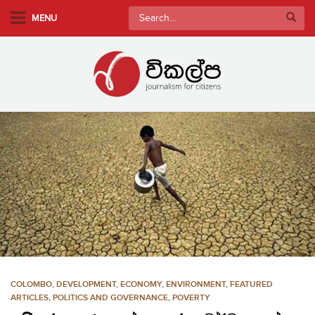
S
Search
MENU
k
for:
i
p
t
o
m
a
i
n
c
o
n
t
e
n
COLOMBO
,
DEVELOPMENT, ECONOMY
,
ENVIRONMENT
,
FEATURED
t
ARTICLES
,
POLITICS AND GOVERNANCE
,
POVERTY