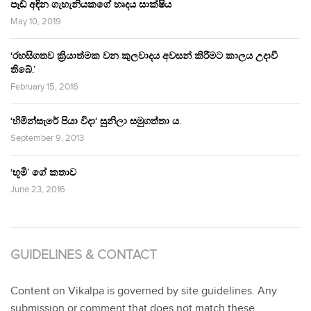
පෑඩ් අඳින ගැහැනියකගේ හෘදය සාක්ෂිය
May 10, 2019
‘රහසිගතව ක්‍රියාත්මක වන කුලවාදය අවසන් කිරීමට කාලය උදාවී
තිබේ.’
February 15, 2016
‘හිමින්සැරේ පියා විදා‘ සුනිලා සමුගත්තා ය.
September 9, 2013
‘භූමි’ ගේ කතාව
June 23, 2016
GUIDELINES & CONTACT
Content on Vikalpa is governed by site guidelines. Any
submission or comment that does not match these