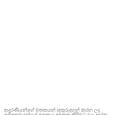
ආදරණීයන්ගේ මතකයන් (අතුරුදහන් කරන ලද
සමීපතමයන්ගේ මතකය අමතක කිරීමට බල කරන