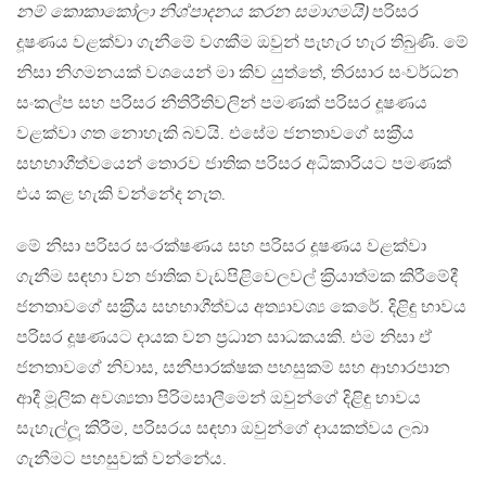
නම් කොකාකෝලා නිශ්පාදනය කරන සමාගමයි)
පරිසර
දූෂණය වළක්වා ගැනීමේ වගකීම ඔවුන් පැහැර හැර තිබුණි. මේ
නිසා නිගමනයක් වශයෙන් මා කිව යුත්තේ, තිරසාර සංවර්ධන
සංකල්ප සහ පරිසර නීතිරීතිවලින් පමණක් පරිසර දූෂණය
වළක්වා ගත නොහැකි බවයි. එසේම ජනතාවගේ සක‍්‍රීය
සහභාගීත්වයෙන් තොරව ජාතික පරිසර අධිකාරියට පමණක්
එය කළ හැකි වන්නේද නැත.
මේ නිසා පරිසර සංරක්ෂණය සහ පරිසර දූෂණය වළක්වා
ගැනීම සඳහා වන ජාතික වැඩපිළිවෙලවල් ක‍්‍රියාත්මක කිරීමේදී
ජනතාවගේ සක‍්‍රීය සහභාගීත්වය අත්‍යාවශ්‍ය කෙරේ. දිළිඳු භාවය
පරිසර දූෂණයට දායක වන ප‍්‍රධාන සාධකයකි. එම නිසා ඒ
ජනතාවගේ නිවාස, සනීපාරක්ෂක පහසුකම් සහ ආහාරපාන
ආදී මූලික අවශ්‍යතා පිරිමසාලීමෙන් ඔවුන්ගේ දිළිඳු භාවය
සැහැල්ලූ කිරීම, පරිසරය සඳහා ඔවුන්ගේ දායකත්වය ලබා
ගැනීමට පහසුවක් වන්නේය.