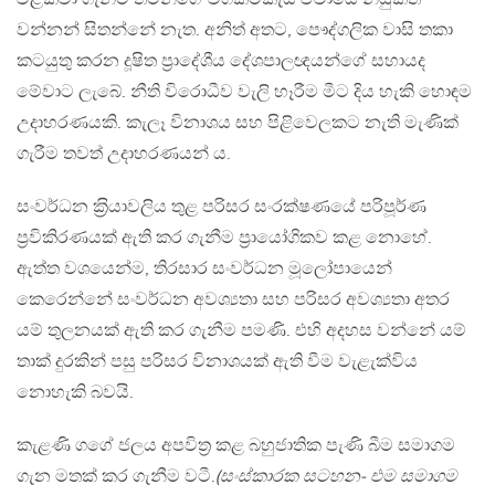
වන්නන් සිතන්නේ නැත. අනිත් අතට, පෞද්ගලික වාසි තකා
කටයුතු කරන දූෂිත ප‍්‍රාදේශීය දේශපාලඥයන්ගේ සහායද
මේවාට ලැබේ. නීති විරොධීව වැලි හෑරීම මීට දිය හැකි හොඳම
උදාහරණයකි. කැලෑ විනාශය සහ පිළිවෙලකට නැති මැණික්
ගැරීම තවත් උදාහරණයන් ය.
සංවර්ධන ක‍්‍රියාවලිය තුළ පරිසර සංරක්ෂණයේ පරිපූර්ණ
ප‍්‍රවිකිරණයක් ඇති කර ගැනීම ප‍්‍රායෝගිකව කළ නොහේ.
ඇත්ත වශයෙන්ම, තිරසාර සංවර්ධන මූලෝපායෙන්
කෙරෙන්නේ සංවර්ධන අවශ්‍යතා සහ පරිසර අවශ්‍යතා අතර
යම් තුලනයක් ඇති කර ගැනීම පමණි. එහි අදහස වන්නේ යම්
තාක් දුරකින් පසු පරිසර විනාශයක් ඇති වීම වැළැක්විය
නොහැකි බවයි.
කැළණි ගගේ ජලය අපවිත‍්‍ර කළ බහුජාතික පැණි බීම සමාගම
ගැන මතක් කර ගැනීම වටී.
(සංස්කාරක සටහන- එම සමාගම