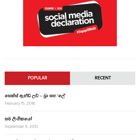
POPULAR
RECENT
සෙක්ස් ඇන්ඩ් ලව් – බ්‍රා සහ ‘ලේ’
February 15, 2016
සම ලිංගිකයෝ
September 9, 2013