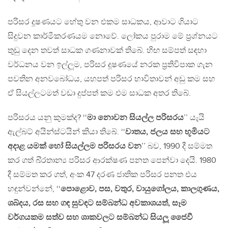
පරිසර දූෂණයට හේතු වන එකම සාධකය, ආවාට ගියාට
සිදුවන කාර්මීකරණයම නොවේ. ලෝකය පුරාම මේ ප‍්‍රශ්නයට
තුඩු දෙන තවත් සාධක ගණනාවක් තිබේ. හිඟ සම්පත් සඳහා
වර්ධනය වන ඉල්ලූම, පරිසර දූෂණයේ නරක ප‍්‍රතිවිපාක ගැන
පවතින අනවබෝධය, යහපත් පරිසර භාවිතාවන් අඩු කම සහ
ඒ සියල්ලටමත් වඩා දුප්පත් කම එම සාධක අතර තිබේ.
පරිසරය යනු කුමක්ද? ‘‘
මා නොවන සියල්ල පරිසරය
’’ යැයි
ඇල්බට් අයින්ස්ටයින් කියා තිබේ. ‘‘
වාතය, ජලය සහ භූමියට
අදාළ යමක් හෝ සියල්ලම පරිසරය වන
’’ බව, 1990 දී සම්මත
කර ගත් බි‍්‍රතාන්‍ය පරිසර ආරක්ෂණ පනත පෙන්වා දෙයි. 1980
දී සම්මත කර ගත්, අංක 47 දරණ ජාතික පරිසර පනත එය
හඳුන්වන්නේ, ‘‘
පොළොව, පස, වතුර, වායුගෝලය, කාලගුණය,
ශබ්දය, රස සහ ගඳ සුවඳට සම්බන්ධ අවකාශයත්, සෑම
වර්ගයකම සත්ව සහ ශාකවලට සම්බන්ධ සියලූ ජෛවී