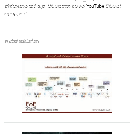
නිශ්පාදනය කර ඇත. පිවිසෙන්න අපගේ
YouTube
වීඩියෝ
චැනලයට."
ආරක්ෂාවන්න..!