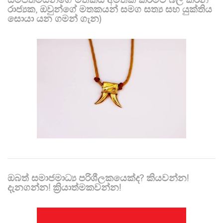
රාජ්‍යක, ඔවුන්ගේ මතකයන් සමග සත්‍ය සහ යුක්තිය
සොයා යන ගමන් ගැන)
ඔබත් සමාජමාධ්‍ය පරිශීලකයෙක්ද? කියවන්න!
දැනගන්න! ක්‍රියාත්මකවන්න!