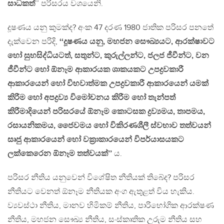
සාධකත්
’’ පරිසරය වශයෙනි.
දූෂණය යනු කුමක්ද? අංක 47 දරණ 1980 ජාතික පරිසර පනතේ
දැක්වෙන පරිදි,
‘‘දූෂණය යනු, මහජන සෞඛ්‍යයට, ආරක්ෂාවට
හෝ සුභසිද්ධියටත්, සතුන්ට, කුරුල්ලන්ට, ජලජ ජීවීන්ට, වන
ජීවීන්ට හෝ ඕනෑම ආකාරයක ශාකයකට උපද්‍රවකාරී
ආකාරයෙන් හෝ විභවාත්මක උපද්‍රවකාරී ආකාරයෙන් යමක්
කිරීම හෝ අපද්‍රව්‍ය විමෝචනය කිරීම හෝ තැන්පත්
කිරීමාදියෙන් පරිසරයේ ඕනෑම කොටසක ද්‍රව්‍යමය, තාපමය,
රසායනිකමය, ජෛවමය හෝ විකිරණශීලී ස්වභාව තත්වයන්
සෘජු ආකාරයෙන් හෝ වක‍්‍රාකාරයෙන් විපර්යාසයකට
ලක්කෙරෙන ඕනෑම තත්වයක්’’
ය.
පරිසර නීතිය යනුවෙන් විශේෂිත නීතියක් තිබේද? පරිසර
නීතියට වෙනත් ඕනෑම නීතියක අංග ඇතුළත් විය හැකිය.
ව්‍යවස්ථා නීතිය, මානව හිමිකම් නීතිය, පාරිභෝගික ආරක්ෂණ
නීතිය, මහජන සෞඛ්‍ය නීතිය, සංස්කෘතික උරුම නීතිය සහ