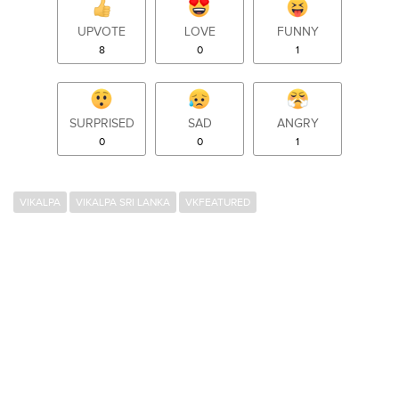
UPVOTE
LOVE
FUNNY
8
0
1
SURPRISED
SAD
ANGRY
0
0
1
VIKALPA
VIKALPA SRI LANKA
VKFEATURED