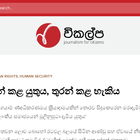
rch
N RIGHTS
,
HUMAN SECURITY
න් කළ යුතුය, තුරන් කළ හැකිය
ැරගෙයාම් ර්‍ණඅධිකරණමය ක‍්‍රියාදාමයකින් තොරව සිදුකෙරෙන මරාදැමි
 ලාංකීය සමාජයෙන් මුලිනුපුටා දැමිය යුතුය‘
ොව තෙවන ලොව බොහෝ රටවල බලයේ සිටින ආණ්ඩු සහ ඒවායේ නී