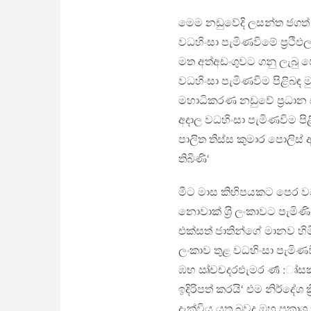
මෙම නඩුවේදි ලසන්ත ජගත්
වධහිංසා පැමිණවිමේ ප‍්‍රථි
මත අත්අඩංගුවට ගනු ලැබු 
වධහිංසා පැමිණවිම පිළිබඳ 
මහාධිකරණ නඩුවේ ප‍්‍රධාන සා
අදාල වධහිංසා පැමිණවිම ප
පාලිත තිස්ස කුමාර පොලිස්
තිබිණි‘
මීට මාස කිහිපයකට පෙර වධහ
නොවාක් ශ‍්‍රි ලංකාවට පැමිණි
එක්සත් ජාතින්ගේ මානව හිමි
ලංකාව තුළ වධහිංසා පැමිණවි
ඹභ ඍ්චචදරඑැමර ර්‍ණ :ෘ්ස
ඉදිරිපත් කරයි‘ එම නිර්දේශ ක‍
දැක්විය යුතු බවද ඔහු ප‍්‍රකාශ