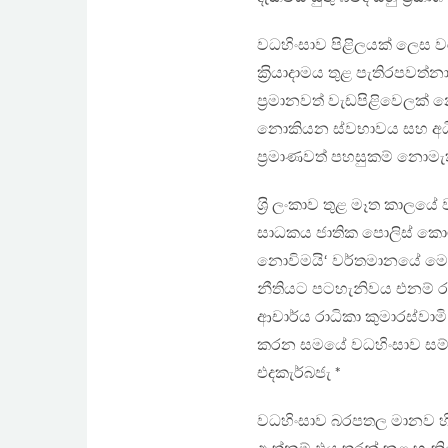
වධහිංසාව පිළිලයක් ලෙස
ක‍්‍රියාදාමය තුළ පැතිරපවත්න
ප‍්‍රමානවත් වැඩපිළිවෙලක් 
නොකියන ස්වභාවය සහ අධි
ප‍්‍රමාණවත් පහසුකම් නොමැත
ශ‍්‍රි ලංකාව තුළ මෑත කාලයේ
සාධකය ජාතික පොලිස් කොමිෂ
නොවිමයි‘ වර්තමානයේ මෙම
නීතියට පටහැනිවය එනම් රජ
ආචාර්ය රාධිකා කුමාරස්වා
කරන සමයේ වධහිංසාව සම්බන්ධ
එදකැර්බජැ *
වධහිංසාව බරපතල මානව හිමි