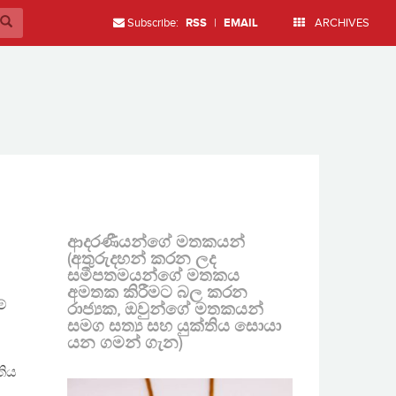
Subscribe:
RSS
|
EMAIL
ARCHIVES
ආදරණීයන්ගේ මතකයන්
(අතුරුදහන් කරන ලද
සමීපතමයන්ගේ මතකය
අමතක කිරීමට බල කරන
ම්
රාජ්‍යක, ඔවුන්ගේ මතකයන්
සමග සත්‍ය සහ යුක්තිය සොයා
යන ගමන් ගැන)
තිය