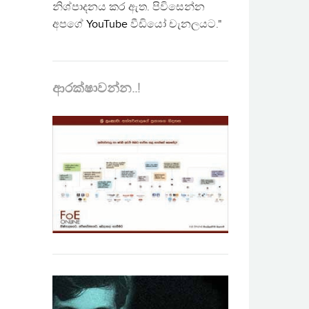
නිශ්පාදනය කර ඇත. පිවිසෙන්න
අපගේ
YouTube
වීඩියෝ චැනලයට."
ආරක්ෂාවන්න..!