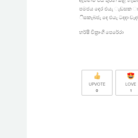
ඇත්නම් එය තුරන් කළ හැකිය
පමජය දෙර එයැ ැඩසක ාැැ
ිසකැබජැ දෙ එයැ ටදදා චැ
හර්ෂි චිත‍්‍රාංගි පෙරේරා
UPVOTE
LOVE
0
1