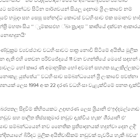
වධහිංසාව ’’ තම විරුද්ධවාදීන් මෙන්ම අහිංසක දුප්පත් ජනතාව
ට සම්බන්ධව සිටින පාර්ශවයන් සියලූ දෙනාම ශ‍්‍රි ලංකාවේ නම්
ඩුවේ හමුදා සහ සෙසු සන්නද්ධ කොටස් වධහිංසාව එක සමානව භාව
න්ත‍්‍රි මහතා සිය ‘‘ ෑුම්කසඑහ ්බා ත්‍රුැාදප ’’ කෘතියේ දක්වන ආකා
් නොහදුනයි‘
ආණ්ඩුක‍්‍රම ව්‍යවස්ථාව වධහිංසාවට පාත‍්‍ර නොවි සිටිමේ අයිතිය මුලික
ගෙන ඇති එහි තෙවන පරිච්ජේදයේ 11 වන වගන්තියේ මෙසේ සඳහන් 
හිංසාවලට හෝ කෲර ර්‍ණ අමානුෂික හෝ අවමන් සහගත සැලකිල්ලකට
කළ යුත්තේය’’ වධහිංසාව සම්බන්ධයෙන් ශ‍්‍රි ලංකාවේ පවත්නා
දර්ශනයක් ලෙස 1994 අංක 22 දරණ වධහිංසා වැළැක්විමේ පනත දැක්ව
බඳ බරපතල සිදුවිම් කිහිපයකට උදාහරණ ලෙස ශ‍්‍රියානි එ‘ඉද්දමල්ගොඩ
ඩුව සහ පාලිත තිස්සකුමාර නඩුව දැක්විය හැක‘ ශි‍්‍රයානි එ‘
ාව සම්බන්ධයෙන් නව නෛතික ප‍්‍රතිපාදනයක් හදුන්වා දෙන ලදි‘
වින්දිතයාගේ බිරිඳට මුලික අයිතිවාසිකම් නඩුවක් පැවරිය හැකි බවය‘