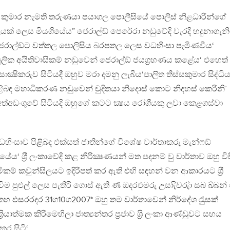
 කුමාර නැමති තරුණයා පයාගල පොලීසියේ පොලිස් නිළධාරින්ගේ
ඵලයක් ලෙස මියගියේය” ජෙරාල්ඞ් පෙරේරා නඩුවේදි වැරදි හදුනාගැන
ජෙරාල්ඞ්ට වත්තල පොලිසිය බරපතල ලෙස වධහිංසා පැමිණවීය‘
මුලික අයිතිවාසිකම් නඩුවෙන් ජෙරාල්ඞ් ජයග‍්‍රහණය කළේය‘ එහෙත්
ක්‍ෂිකරුව සිටියදී ඔහුව මරා දමනු ලැබීය‘පාලිත තිස්සකුමාර සිද්ධි
ිළිබඳ මහාධිකරණ නඩුවෙන් චුදිතයා නිදොස් කොට නිදහස් කෙරිනි’
 අත්අඩංගුවේ සිටියදි ඔහුගේ කටට ක්‍ෂය රෝගීයකු ලවා කෙළගස්වා
ිංසාව පිළිබඳ එක්සත් ජාතින්ගේ විශේෂ වාර්තාකරු මැන්ෆඞ්
යේය‘ ශ‍්‍රී ලංකාවේදි කළ නිරික්‍ෂණයන් මත පදනම් වු වාර්තාව ඔහු වි
කම් කවුන්සිලයට ඉදිරිපත් කර ඇති එහි සඳහන් වන ආකාරයට ශ‍්‍රී
ම පුළුල් ලෙස පැතිරි ගොස් ඇති ර්‍ණ ඔදරඑමරු උසාැිචරු්ා සබ ඛ්බන්
කහ ඵසරරදර 31ග10ග2007* ඔහු තම වාර්තාවෙන් නිර්දේශ රැුසක්
්‍රියාත්මක කිරිමෙහිලා ජාත්‍යන්තර ප‍්‍රජාව ශ‍්‍රි ලංකා ආණ්ඩුවට සහය
 කර සිටි‘