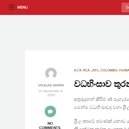
S
Sea
MENU
k
for:
i
p
t
o
m
a
i
n
À·ƑÀ·’À¶‚À·„À¶½
,
COLOMBO
,
HUMA
c
වධහිංසාව තුර
o
VIKALPA ADMIN
n
on
November 4,
2007
t
අතුරුදහන් කිරිම් ර්‍ණ පැහ
e
මෙන්ම වධහිංසාවද වහා ශ‍්‍රී
n
t
ශ‍්‍රී ලංකාවේ පමණක් න
NO
COMMENTS
.