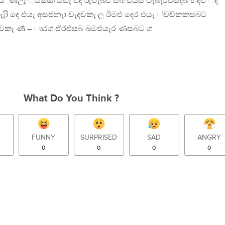
‘ ර්‍ණඋැ ීය්කක ය්ඩැ එද රුචැබඑ සබ එයසි ටැබැර්එසදබ භදඑ ිද
ාි දෙ එයැ අසජනැා චැදචකැ ල ඊමඑ දෙර එයැ ්චච්කකසබට
දචකැ ර්‍ණ – ෘරග ඵ්රඑසබ ඛමඑයැර ණසබට ග
What Do You Think ?
FUNNY
SURPRISED
SAD
ANGRY
0
0
0
0