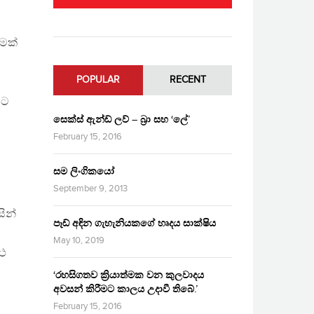
ිමක්
POPULAR
RECENT
යට
සෙක්ස් ඇන්ඩ් ලව් – බ්‍රා සහ ‘ලේ’
February 15, 2016
සම ලිංගිකයෝ
September 9, 2013
සින්
පෑඩ් අඳින ගැහැනියකගේ හෘදය සාක්ෂිය
May 10, 2019
 ථ
‘රහසිගතව ක්‍රියාත්මක වන කුලවාදය
අවසන් කිරීමට කාලය උදාවී තිබේ.’
February 15, 2016