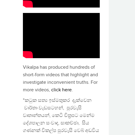
Vikalpa has produced hundreds of
short-form videos that highlight and
investigate inconvenient truths. For
more videos,
click here
.
"කටුක සත්‍ය ඉස්මතුකර දැක්වෙන
වාර්තා වැඩසටහන්, පුරවැසි
වෘතාන්තයන්, කෙටි චිත්‍රපට මෙන්ම
දේශපාලන සංවාද, සාකච්ඡා, සිය
ගණනක් විකල්ප පුරවැසි වෙබ් අඩවිය