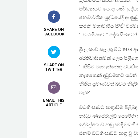
ක‍්‍රියාත්මක කරන ආයතන ‘‘ 
මර්ධනයට යොදා ගනී’ යුද්ධය
ජනවාර්ගික යුද්ධයේදි ආණු
කරති‘ මහාචාර්ය සී‘ජී‘ වීරම
SHARE ON
FACEBOOK
‘‘ වධහිංසාව ’’ දේශ සිමාවන
ශ‍්‍රි ලංකාව සැලකු විට 1978 
අයිතිවාසිකමක් ලෙස පිළි
SHARE ON
‘‘ කිසිම තැනැත්තෙකු වධ
TWITTER
නැතහොත් දඩුවමකට යටත් නො
නීතිය ප‍්‍රමාණවත් බවට නි
හැක‘
EMAIL THIS
ARTICLE
වධහිංසාවට පාත‍්‍රාවිම පිළි
නඩුව ර්‍ණජෙරාල්ඞ් පෙරේරා න
ඉද්මල්ගොඩ නඩුවේදී වධහිංස
එනම් වධහිංසාවට පාත‍්‍ර වු 