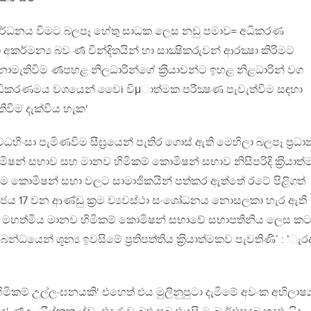
 වර්ධනය විමට බලපෑ හේතු සාධක ලෙස නඩු පමාව= අධිකරණ
ා අකර්මන්‍ය බව ර්‍ණ වින්දිතයින් හා සාක්‍ෂිකරුවන් ආරක්‍ෂා කිරිමට
නොමැතිවිම ර්‍ණපහළ නිලධාරින්ගේ ක‍්‍රියාවන්ට ඉහළ නිළධාරින් වග
කරණමය වශයෙන් වෛi විμාත්මක පරීක්‍ෂණ පැවැත්විම සඳහා
ිවිම දැක්විය හැක‘
 වධහිංසා පැමිණවිම සීඝ‍්‍රයෙන් පැතිර ගොස් ඇති මෙහිලා බලපෑ ප‍්‍රධා
න් සභාව සහ මානව හිමිකම් කොමිෂන් සභාව නිසිපරිදි ක‍්‍රියාත
 කොමිෂන් සභා වලට සාමාජිකයින් පත්කර ඇත්තේ රටේ පිළිගත්
ය 17 වන ආණ්ඩු ක‍්‍රම ව්‍යවස්ථා සංශෙෘ්ධනය නොසලකා හැර ඇති
මි මහත්මිය මානව හිමිකම් කොමිෂන් සභාවේ සභාපතිනිය ලෙස කට
යෙන් ශූන්‍ය ඉවසිමේ ප‍්‍රතිපත්තිය ක‍්‍රියාත්මකව පැවතිණි’ : ’ැර
කම් උල්ලංඝනයකි‘ එහෙත් එය මුලිනුපුටා දැමිමේ අවංක අභිලාෂ්‍