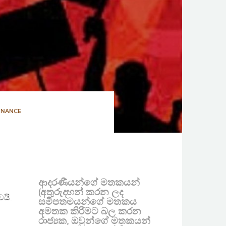
RNANCE
ආදරණීයන්ගේ මතකයන්
(අතුරුදහන් කරන ලද
යි.
සමීපතමයන්ගේ මතකය
අමතක කිරීමට බල කරන
රාජ්‍යක, ඔවුන්ගේ මතකයන්