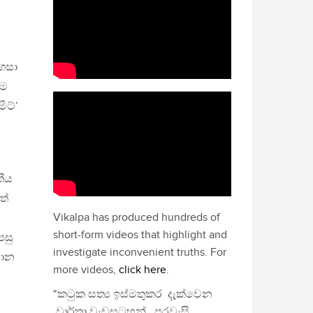
 ගසා
ෑම
ිට්’
තීය
ත්
Vikalpa has produced hundreds of
short-form videos that highlight and
පසු
investigate inconvenient truths. For
මොන
more videos,
click here
.
"කටුක සත්‍ය ඉස්මතුකර දැක්වෙන
වාර්තා වැඩසටහන්, පුරවැසි