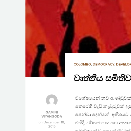
COLOMBO
,
DEMOCRACY
,
DEVELO
වෘත්තීය සමිත
විශේෂයෙන් නව ආණ්ඩුවක් 
කෙරෙහි වැඩි නැඹුරුවක් දැක
GAMINI
පෙන්වා දෙන්නේ, අතීතයට 
VIYANGODA
on
December 18,
එහිදී, වර්තමානය සහ අනාගත
2015