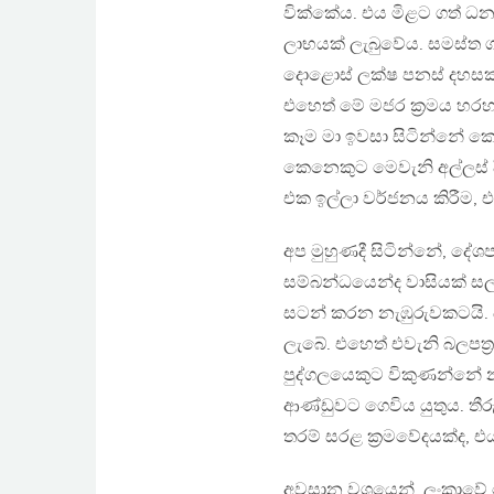
වික්කේය. එය මිළට ගත් ධනප
ලාභයක් ලැබුවේය. සමස්ත ග
දොළොස් ලක්ෂ පනස් දහසක 
එහෙත් මේ මජර ක‍්‍රමය හරහ
කෑම මා ඉවසා සිටින්නේ ක
කෙනෙකුට මෙවැනි අල්ලස් දී
එක ඉල්ලා වර්ජනය කිරීම, 
අප මුහුණදී සිටින්නේ, දේශ
සම්බන්ධයෙන්ද වාසියක් සල
සටන් කරන නැඹුරුවකටයි. බට
ලැබේ. එහෙත් එවැනි බලපත‍
පුද්ගලයෙකුට විකුණන්නේ නම්
ආණ්ඩුවට ගෙවිය යුතුය. තී
තරම් සරළ ක‍්‍රමවේදයක්ද, 
අවසාන වශයෙන්, ලංකාවේ හෙට 