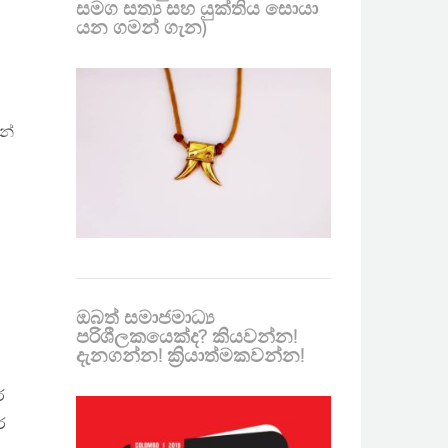
සමග සත්‍ය සහ යුක්තිය සොයා
යන ගමන් ගැන)
න්
ඔබත් සමාජමාධ්‍ය
පරිශීලකයෙක්ද? කියවන්න!
දැනගන්න! ක්‍රියාත්මකවන්න!
ර
ර