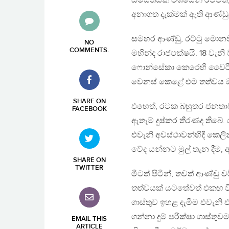
සමස්තයක් වශයෙන් රටටත්, 
අනාගත දැක්මක් ඇති ආණ්ඩ
සමහර ආණ්ඩු, රට්ටු මොනවා
NO
COMMENTS
.
මහින්ද රාජපක්ෂයි. 18 වැ
ෆොන්සේකා කෙරෙහි වෛරී ස
වෙනස් කෙළේ එම තත්වය ඔව
SHARE ON
එහෙත්, රටක බහුතර ජනතාවක
FACEBOOK
ඇතැම් දුෂ්කර තීරණද තිබේ
එවැනි අවස්ථාවන්හිදී කෙලින
වේද යන්නට මුල් තැන දී
SHARE ON
TWITTER
මීටත් පිටින්, තවත් ආණ්ඩු 
තත්වයක් යටතේවත් එකඟ වි
ගාස්තුව ඉහළ දැමීම එවැන
ගන්නා දුම් පරීක්ෂා ගාස්ත
EMAIL THIS
ARTICLE