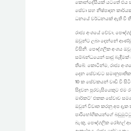
කොන්දේසියක් යටතේ එය සා
සේවා සහ නිෂ්පාදන කාර්යක
ධනයේ වර්ධනයක් ඇති වී ති
රාජ්‍ය අංශයේ වේවා, පෞද්ගල
ඔවුන්ට ලබා දෙන්නේ ආණ්ඩ
විසිනි. පෞද්ගලික අංශය 
සම්බන්ධයෙන් සෘජු බැඳීමක් ඔ
තිබේ. කොටින්ම, රාජ්‍ය අංශය
දෙන සේවාවට සමානුපාතික 
10 ක සේවකයන් වාඩි වී සිටි
සිදුවන පුරවැසියෙකුට එම ර
මාර්කට්’ එකක සේවාව සමග
ඔවුන් විවෘත කරනු අප දැක
පාරිභෝගිකයන්ගේ බඩුමුට්ටු
බැංකු, පෞද්ගලික රෝහල් ආ