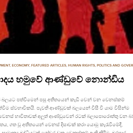
PMENT, ECONOMY
,
FEATURED ARTICLES
,
HUMAN RIGHTS
,
POLITICS AND GOVE
ිවාදය හමුවේ ආණ්ඩුවේ නොන්ඩිය
බලයට පත්වීමෙන් පසු අතීතයෙන් කැඞී වෙන් වන වෙනස්කම්
්වීම ස්වභාවිකයි. පැවති ආණ්ඩුවක් බලයෙන් වීසී වී යාම විසින්ම
වෙනස් භාවිතාවක් අලූත් ආණ්ඩුවෙන් රටක් බලාපොරොත්තු වන බව
ය, ගත වූ අතීතයෙන් වෙනස් දිසාවක් කරා යොමු කැරැවීමේදී,