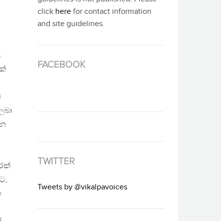
click
here
for contact information
and site guidelines.
ය
FACEBOOK
ක්
ව
 ලබා
සන
TWITTER
රක්
ට,
Tweets by @vikalpavoices
ක