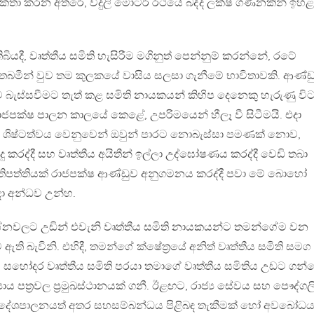
 කතා කරන අතරේ, විදුලි මෝටර් රථයේ බද්ද ලක්ෂ ගණනකින් ඉහළ
යදී, වෘත්තීය සමිති හැසිරීම මගිනුත් පෙන්නුම් කරන්නේ, රටේ
 තබමින් වුව තම කුලකයේ වාසිය සලසා ගැනීමේ භාවිතාවකි. ආණ්
 බැස්සවීමට තැත් කළ සමිති නායකයන් කිහිප දෙනෙකු හැරුණු වි
පක්ෂ පාලන කාලයේ කෙළේ, උපරිමයෙන් හීලෑ වී සිටීමයි. එදා
ය සහ ශිෂ්ටත්වය වෙනුවෙන් ඔවුන් පාරට නොබැස්සා පමණක් නොව,
ාදු කරද්දී සහ වෘත්තීය අයිතීන් ඉල්ලා උද්ඝෝෂණය කරද්දී වෙඩි තබා
‍්‍රතිපත්තියක් රාජපක්ෂ ආණ්ඩුව අනුගමනය කරද්දී පවා මේ බොහෝ
දා අන්ධව උන්හ.
රශ්නවලට උඩින් එවැනි වෘත්තීය සමිති නායකයන්ට තමන්ගේම වන
මට ඇති බැවිනි. එහිදී, තමන්ගේ ක්ෂේත‍්‍රයේ අනිත් වෘත්තීය සමිති සමග
හෝදර වෘත්තීය සමිති පරයා තමාගේ වෘත්තීය සමිතිය උඩට ගන්
 පත‍්‍රවල ප‍්‍රමුඛස්ථානයක් ගනී. ඊළඟට, රාජ්‍ය සේවය සහ පෞද්ග
වාදී දේශපාලනයත් අතර සහසම්බන්ධය පිළිබඳ තැකීමක් හෝ අවබෝධය