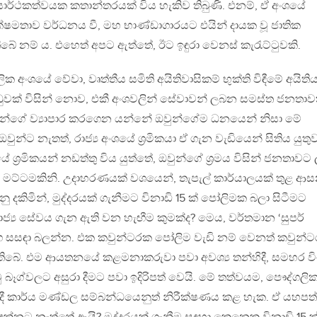
ර්ථකත්වයක කතාන්තරයක් විය හැකිව තිබුණි. එනම්, ඒ අංශයේ
්ෂමතාව වර්ධනය වී, මහ භාණ්ඩාගාරයට එයින් දායක වූ ජාතික
බේ නම් ය. එහෙත් අපට ඇත්තේ, ඊට ඉඳුරා වෙනස් කැරැට්ටුවකි.
ික අංශයේ වේවා, වෘත්තීය සමිති අයිතිවාසිකම් භුක්ති විඳීමේ අයිති
ුවක් විසින් නොව, එකී අංශවලින් සේවාවන් ලබන සමස්ත ජනතාව
ඔවුන්ගේ ව්‍යාපාර කරගෙන යන්නේ ඔවුන්ගේම ධනයෙන් නිසා මේ
වුන්ට නැතත්, රාජ්‍ය අංශයේ ශ‍්‍රමිකයා ඒ ගැන වැඩියෙන් සිතිය යුතු
ේ ශ‍්‍රමිකයන් නඩත්තු විය යුත්තේ, ඔවුන්ගේ ශ‍්‍රමය විසින් ජනතාවට
මට්ටමකිනි. උදාහරණයක් වශයෙන්, තැපැල් කාර්යාලයක් තුළ ආ
නු දකිමින්, මුද්දරයක් ගැනීමට විනාඩි 15 ක් පෝලිමක බලා සිටීමට
ාජ්‍ය සේවය ගැන ඇති වන හැඟීම කුමක්ද? මෙය, වර්තමාන ‘සුපර්
 සසඳා බලන්න. එක කවුන්ටරක පෝලිම වැඩි නම් වෙනත් කවුන්ට
 තිබේ. එම ආයතනයේ කළමනාකරුවා පවා අවශ්‍ය තන්හිදී, සමහර වි
 බෑග්වලට අසුරා දීමට පවා ඉදිරිපත් වෙයි. මේ තත්වයම, පෞද්ගලි
දී කාර්ය මණ්ඩල සම්බන්ධයෙනුත් නිරීක්ෂණය කළ හැක. ඒ යහපත්