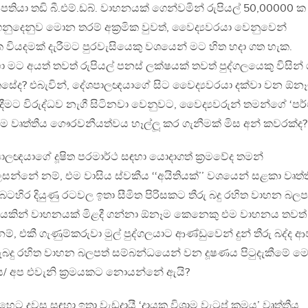
තියා තඩි බී.එම්.ඩබ්. වාහනයක් ගෙන්වමින් රුපියල් 50,00000 ක
නුදෙනුව මොන තරම් අක‍්‍රමික වුවත්, වෛද්‍යවරයා වෙනුවෙන්
වියදමක් දැරීමට පුරවැසියෙකු වශයෙන් මට හිත හදා ගත හැක.
ා මට අයත් තවත් රුපියල් පනස් ලක්ෂයක් තවත් පුද්ගලයෙකු විසින්
ෙසේද? එබැවින්, දේශපාලඥයාගේ සිට වෛද්‍යවරයා දක්වා වන ඕන
මට විරුද්ධව නැගී සිටිනවා වෙනුවට, වෛද්‍යවරුන් තමන්ගේ ‘පර්ම
එම වෘත්තීය ගෞරවනීයත්වය හෑල්ලූ කර ගැනීමක් මිස අන් කවරක්ද?
පාලඥයාගේ දූෂිත පරමාර්ථ සඳහා යොදාගත් ක‍්‍රමවේද තමන්
සන්නේ නම්, එම වාසිය ස්වකීය ‘‘අයිතියක්’’ වශයෙන් සළකා වෘත්
හිර දියුණු රටවල ඉතා සීමිත පිරිසකට තීරු බදු රහිත වාහන බලප
්‍රයකින් වාහනයක් මිළදී ගන්නා ඕනෑම කෙනෙකු එම වාහනය තවත්
, එකී ගැණුම්කරුවා මුල් පුද්ගලයාට ආණ්ඩුවෙන් දුන් තීරු බද්ද ආ
රුබදු රහිත වාහන බලපත් සම්බන්ධයෙන් වන දූෂණය පිටුදැකීමේ 
එය/ අප එවැනි ක‍්‍රමයකට නොයන්නේ ඇයි?
දවස සඳහා ඉතා වැඩදායී ‘දායක විශ‍්‍රාම වැටුප් ක‍්‍රමය’ වෘත්තීය