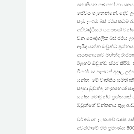
මේ කියන බොහෝ නායකයන්ට
සේවය ගැනෙන්නේ, දේව උරුම
සෑම ලංගම බස් රථයකටම රා
අභිවෘද්ධියට යහපතක් වන්
වන පෞද්ගලික බස් රථය ලා
ඇයිද යන්න ඔවුන්ට ප‍්‍රශ්
ආයතනයකට මහින්ද රාජපක්
ඊළඟට ඔවුන්ව ස්ථිර කිරීම, 
විරෝධය පෑමටත් අදාළ උද්
යන්න, මේ වෘත්තීය සමිති කි
සඳහා වූවක්ද, නැතහොත් ප
යන්න මොවුන්ට ප‍්‍රශ්නයක්
ඔවුන්ගේ චින්තනය තුළ ආ
වර්තමාන ලංකාවේ රාජ්‍ය 
අවස්ථාවේ එම ප‍්‍රමාණය 8