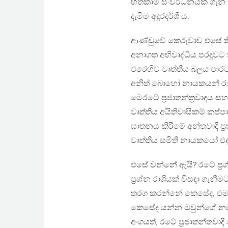
හිතකාමී සංවර්ධනයක් ගැන
දැමීම අදූරදර්ශී ය.
ආණ්ඩුවේ කෙරුවාව එසේ තිබි
අනාගත අභිවෘද්ධිය පරදුවට
එරෙහිව වෘත්තීය බලය පාරට
අනිත් බොහෝ නායකයන් රාජ
මෙරටේ ප‍්‍රජාතන්ත‍්‍රවාද
වෘත්තීය අයිතිවාසිකම් කප්ප
ඝාතනය කිරීමේ අන්තවාදී ප
වෘත්තීය සමිති නායකයෝ එ
එසේ වන්නේ ඇයි? රටේ ප‍්‍
ප‍්‍රශ්න රාශියක් විසඳා ගැනී
තරග කරන්නේ කෙසේද, එම ස
කෙසේද යන්න ඔවුන්ගේ න්‍යාය
අංශයත්, රටේ ප‍්‍රජාතන්ත