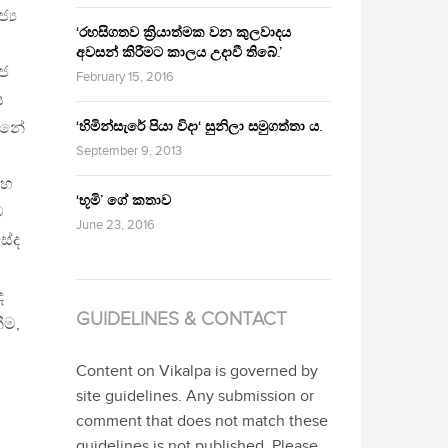
‍ය
‘රහසිගතව ක්‍රියාත්මක වන කුලවාදය
අවසන් කිරීමට කාලය උදාවී තිබේ.’
ාජ
February 15, 2016
ය
‘හිමින්සැරේ පියා විදා‘ සුනිලා සමුගත්තා ය.
්නේ
September 9, 2013
සහ
‘භූමි’ ගේ කතාව
ට
June 23, 2016
සේද
ද
GUIDELINES & CONTACT
ීම,
Content on Vikalpa is governed by
site guidelines. Any submission or
comment that does not match these
guidelines is not published. Please