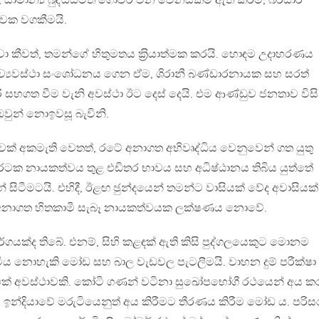
සාමාන්‍ය බුද්ධියටත් ගෝචර වන වෙනස්කම් ඇති කිරීම, බරසාර
ුවක වගකීමයි.
 කීවත්, තමන්ගේ හිතුමතය ක‍්‍රියාත්මක කරයි. හොඳම උදාහරණය
නි ව්‍යවස්ථා සංශෝධනය ගෙන ඒම, ශිරානී බණ්ඩාරනායක සහ සරත්
හගත වීම වැනි අවස්ථා ඊට දෙස් දෙයි. එම ආණ්ඩුව ජනතාව විසි
ුන් නොඉවසූ බැවිනි.
් අකමැති වෙතත්, රටේ අනාගත අභිවෘද්ධිය වෙනුවෙන් ගත යුතු
. රටක නායකත්වය තුළ එඩිතර භාවය සහ අධිෂ්ඨානය තිබිය යුත්තේ
් සිටීමටයි. එහිදී, ඊළඟ ඡුන්දයෙන් තමන්ට වාසියක් වේද අවාසියක්
ම, අනාගත හිතකාමී සැබෑ නායකත්වයක ලක්ෂණය නොවේ.
වර්ගයක්ද තිබේ. එනම්, සිහි කළඳක් ඇති කිසි පුද්ගලයෙකුට මොනම
ය නොහැකි මෝඩ සහ බාල වැඩවල පැටලීමයි. වාහන දුම් පරීක්ෂා
ි එක් අවස්ථාවකි. කෝටි ගණන් වටිනා සුඛෝපභෝගී රථයෙන් අය ක
ුවම ඉන්දියාවේ මරුටියෙනුත් අය කිරීමට තීරණය කිරීම මෝඩ ය. පරිස