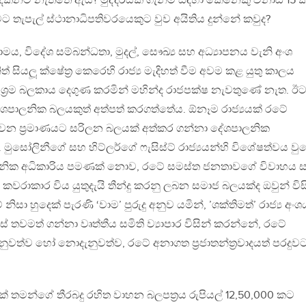
දක්නට නැත්තේ ඇයි? මුද්දරයක් ගැනීම සඳහා කෙනෙකු විනාඩි 15 ක
ීමට තැපැල් ස්ථානාධිපතිවරයෙකුට වුව අයිතිය දුන්නේ කවුද?
සාමය, විදේශ සම්බන්ධතා, මුදල්, සෞඛ්‍ය සහ අධ්‍යාපනය වැනි අංශ
 සියලූ ක්ෂේත‍්‍ර කෙරෙහි රාජ්‍ය මැදිහත් වීම අවම කළ යුතු කාලය
 ශ‍්‍රම බලකාය දෙගුණ කරමින් මහින්ද රාජපක්ෂ නැවතුණේ නැත. ඊ
ේශපාලනික බලයකුත් අත්පත් කරගත්තේය. ඕනෑම රාජ්‍යයක් රටේ
 වන ප‍්‍රමාණයට සරිලන බලයක් අත්කර ගන්නා දේශපාලනික
 මුසෝලිනීගේ සහ හිට්ලර්ගේ ෆැසිස්ට් රාජ්‍යයන්හි විශේෂත්වය ව
පාලනික අධිකාරිය පමණක් නොව, රටේ සමස්ත ජනතාවගේ විවාහය 
කවරාකාර විය යුතුදැයි තීන්දු කරනු ලබන සමාජ බලයක්ද ඔවුන් විස
සා හුදෙක් පැරණි ‘වාම’ පුරුදු අනුව යමින්, ’ශක්තිමත්’ රාජ්‍ය අං
ේ තවමත් ගන්නා වෘත්තීය සමිති ව්‍යාපාර විසින් කරන්නේ, රටේ
ත්ව හෝ නොදැනුවත්ව, රටේ අනාගත ප‍්‍රජාතන්ත‍්‍රවාදයත් පරදුව
් තමන්ගේ තීරබදු රහිත වාහන බලපත‍්‍රය රුපියල් 12,50,000 කට