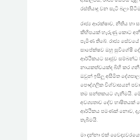
ආකල්පය, රාජ්‍ය සේවය තුළ 
රස්තියාදු වන සැටි බලා සිට
රාජ්‍ය ආරක්ෂාව, නීතිය හා 
කිහිපයක් හැරුණු කොට අනිත්
පැමිණ තිබේ. රාජ්‍ය සේවයේ
සාපේක්ෂව ඔහු සුවිශේෂී ද
ආර්ථිකයට සෘජුව සම්බන්ධ
නායකත්වයක්ද බිහි කර ගනී.
ඔවුන් ඉසිලූ අසීමිත දේශ
පෞද්ගලික විශ්වාසයන් පවා 
තම සන්තකයට ගැනීමයි. මේ නි
අවශ්‍යතාව දේව භාෂිතයක් ස
ආර්ථිකය පමණක් නොව, දැනුව
තැබීමයි.
මා දන්නා එක් වෛද්‍යවරයෙක