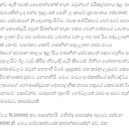
 ඇති බවක් පෙනෙන්නේත් නැත. ඔවුන්ගේ පරිකල්පනය තුළ රාජ්
යකින් ලද ජන්ම බූදලයක් මෙනි. ලංකාවේ ප‍්‍රවාහණය ගත්තොත්,
ජ්‍ය සේවකයන් 21 දෙනෙකු සිටීම, රටක ආර්ථිකයට හෝ රටේ සම
නේ කෙසේදැයි ඔවුන් සිතන්නේ නැත. එකම ගමන් මාර්ගයේ ධාවන
භ ලබන විට එම මාර්ගයේම ධාවනය වන ලංගම බස් රිය පාඩු ලබන
නයක් නොව්. වසරකට කෝටි ගණනින් පාඩු ලබන රාජ්‍ය මාධ්‍ය
ෂගේ අවසාන කාලය තුළ සිය ගණනින් සේවකයන් බඳවා ගැනීම 
එදා ලයිට් බිල වැඩි කිරීම නිවැරදි යැයි කීමටත්, ජිනීවා යෝජනාවන්
ඝෝෂණවලට ඔවුන් සහභාගී වීමේ සුදුසුකම මත කරනු ලැබුවේ කෙ
සිවක් සාකච්ඡුාවට නොගනියි. මෙය, මාධ්‍ය සංස්කෘතියේ අභිවෘද්ධිය
ාලකයාගේ හෝ ආණ්ඩුවක දේශපාලනික න්‍යාය පත‍්‍රයේ කොටසක් වී
 නොවේ. කොටින්ම, මරදානේ ‘බුහාරි’ හෝටලයත් රාජ්‍ය අංශයට ගැන
ඩම්බරයට කාරණයකි.
සේවය 15,00000 කට ආසන්නයි. මහින්ද රාජපක්ෂ බලයට පත්වන
00000 කි. මෙය සාර්ථකත්වයක කතාන්තරයක්ද? ඔව්, එක