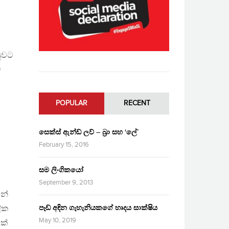
ඩුවට
ට
POPULAR
RECENT
සෙක්ස් ඇන්ඩ් ලව් – බ්‍රා සහ ‘ලේ’
February 15, 2016
සම ලිංගිකයෝ
September 9, 2013
නේ
පෑඩ් අඳින ගැහැනියකගේ හෘදය සාක්ෂිය
ලික
May 10, 2019
ක්