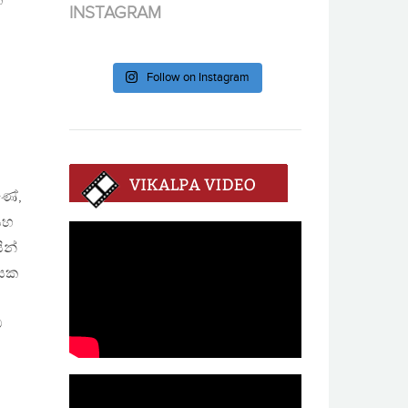
්
INSTAGRAM
Follow on Instagram
ට
ුණේ,
සහ
ින්
ශයක
ට