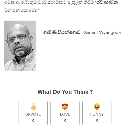
රටක ආණ්ඩුක‍්‍රම ව්‍යවස්ථාවකට ඇතුලත් කිරීම ‘
ස්වාභාවික
’
වන්නේ කෙසේද?
ගාමිණී වියන්ගොඩ
| Gamini Viyangoda
What Do You Think ?
UPVOTE
LOVE
FUNNY
0
0
0