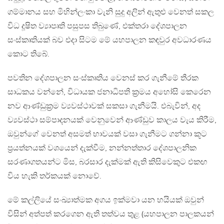
ගම්මානය සහ මිහින්ලංකා වැනි සුදු අලින් ඇතුළු වෙනත් සකල
විධ දූෂිත ව්‍යාපෘති පසුපස තිබුණේ, එක්තරා දේශපාලන
සංස්කෘතියක් බව එදා සිටම මේ යහපාලන කඳවුර අවධාරණය
කොට තිබේ.
පවතින දේශපාලන සංස්කෘතිය වෙනස් කර ගැනීමේ තීරක
සාධකය වන්නේ, විධායක ජනාධිපති ක‍්‍රමය අහෝසි කෙරෙන
නව ආණ්ඩුක‍්‍රම ව්‍යවස්ථාවක් සකසා ගැනීමයි. එබැවින්, අද
ව්‍යවස්ථා සම්පාදනයක් වෙනුවෙන් ආණ්ඩුව කාලය වැය කිරීම,
ඔවුන්ගේ වෙනත් අසමත් භාවයක් වසා ගැනීමට ගන්නා කූට
ප‍්‍රයත්නයක් වශයෙන් දැක්වීම, නන්නත්තාර දේශපාලනික
සරණාගතයන්ට මිස, බරසාර දැක්මක් ඇති කිසිවෙකුට එකඟ
විය හැකි තර්කයක් නොවේ.
මේ කල්ලියේ සංඛ්‍යාත්මක අගය ඉක්මවා යන හයියක් ඔවුන්
විසින් අත්පත් කරගෙන ඇති තත්වය තුළ (යහපාලන පාලකයන්