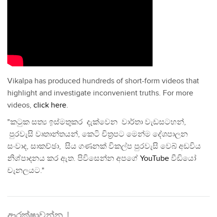
Vikalpa has produced hundreds of short-form videos that
highlight and investigate inconvenient truths. For more
videos,
click here
.
"කටුක සත්‍ය ඉස්මතුකර දැක්වෙන වාර්තා වැඩසටහන්,
පුරවැසි වෘතාන්තයන්, කෙටි චිත්‍රපට මෙන්ම දේශපාලන
සංවාද, සාකච්ඡා, සිය ගණනක් විකල්ප පුරවැසි වෙබ් අඩවිය
නිශ්පාදනය කර ඇත. පිවිසෙන්න අපගේ
YouTube
වීඩියෝ
චැනලයට."
ආරක්ෂාවන්න..!