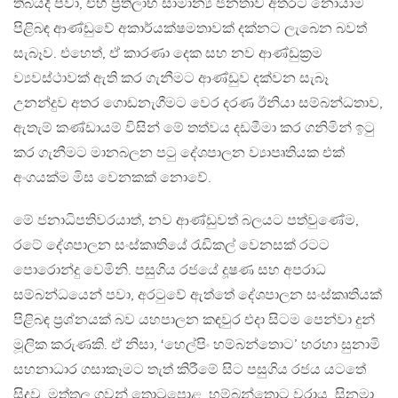
තිබියදී පවා, එහි ප‍්‍රතිලාභ සාමාන්‍ය ජනතාව අතරට නොයාම
පිළිබඳ ආණ්ඩුවේ අකාර්යක්ෂමතාවක් දක්නට ලැබෙන බවත්
සැබෑව. එහෙත්, ඒ කාරණා දෙක සහ නව ආණ්ඩුක‍්‍රම
ව්‍යවස්ථාවක් ඇති කර ගැනීමට ආණ්ඩුව දක්වන සැබෑ
උනන්දුව අතර ගොඩනැගීමට වෙර දරණ ඊනියා සම්බන්ධතාව,
ඇතැම් කණ්ඩායම් විසින් මේ තත්වය දඩමීමා කර ගනිමින් ඉටු
කර ගැනීමට මානබලන පටු දේශපාලන ව්‍යාපෘතියක එක්
අංගයක්ම මිස වෙනකක් නොවේ.
මේ ජනාධිපතිවරයාත්, නව ආණ්ඩුවත් බලයට පත්වුණේම,
රටේ දේශපාලන සංස්කෘතියේ රැඩිකල් වෙනසක් රටට
පොරොන්දු වෙමිනි. පසුගිය රජයේ දූෂණ සහ අපරාධ
සම්බන්ධයෙන් පවා, අරටුවේ ඇත්තේ දේශපාලන සංස්කෘතියක්
පිළිබඳ ප‍්‍රශ්නයක් බව යහපාලන කඳවුර එදා සිටම පෙන්වා දුන්
මූලික කරුණකි. ඒ නිසා, ‘හෙල්පිං හම්බන්තොට’ හරහා සුනාමි
සහනාධාර ගසාකෑමට තැත් කිරීමේ සිට පසුගිය රජය යටතේ
සිදුවූ, මත්තල ගුවන් තොටුපොළ, හම්බන්තොට වරාය, සිනමා