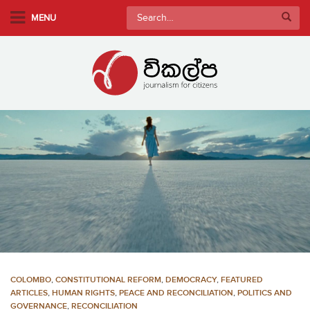
S
Search
MENU
k
for:
i
p
t
o
m
a
i
n
c
o
n
t
e
n
COLOMBO
,
CONSTITUTIONAL REFORM
,
DEMOCRACY
,
FEATURED
t
ARTICLES
,
HUMAN RIGHTS
,
PEACE AND RECONCILIATION
,
POLITICS AND
GOVERNANCE
,
RECONCILIATION