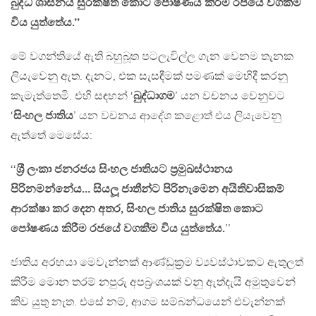
බුද්ධ ශාසනය සුරක්ෂිත කොට පෝෂණය කිරීම රජයේ වගකීම
විය යුත්තේය.’’
මේ වගන්තියේ ඇති බහුබූත පටලැවිල්ල ගැන වෙනම තැනක
ලියැවෙනු ඇත. දැනට, එක සැසඳීමක් පමණක් මෙහිදී කරනු
කැමැත්තෙමි. එහි සඳහන් ‘
බුද්ධාගම
’ යන වචනය වෙනුවට
‘
සිංහල ජාතිය
’ යන වචනය ආදේශ කළොත් එය ලියැවෙනු
ඇත්තේ මෙසේය:
‘‘
ශ‍්‍රී ලංකා ජනරජය සිංහල ජාතියට ප‍්‍රමුඛස්ථානය
පිරිනමන්නේය… සියලූ ජාතීන්ට පිරිනැමෙන අයිතිවාසිකම්
ආරක්ෂා කර දෙන අතර, සිංහල ජාතිය සුරක්ෂිත කොට
පෝෂණය කිරීම රජයේ වගකීම විය යුත්තේය.
’’
ජාතිය අරභයා මෙවැන්නක් ආණ්ඩුක‍්‍රම ව්‍යවස්ථාවකට ඇතුලත්
කිරීම මොන තරම් නපුරු අපබ‍්‍රංශයක් වනු ඇත්දැයි අමුතුවෙන්
කිව යුතු නැත. එසේ නම්, ආගම සම්බන්ධයෙන් එවැන්නක්