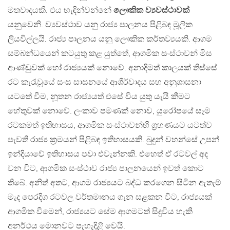
මතවාදයකි. එය හැඳින්වන්නේ
ලෞකික ව්‍යවස්ථාවක්
යනුවෙනි. ව්‍යවස්ථාව යනු රාජ්‍ය පාලනය පිළිබඳ මූලික
ලියවිල්ලයි. රාජ්‍ය පාලනය යනු ලෞකික කර්තව්‍යයකි. ආගම
සම්බන්ධයෙන් කටයුතු කළ යුත්තේ, ආගමික සංස්ථාවන් මිස
ආණ්ඩුවක් හෝ රාජ්‍යයක් නොවේ. අනාදිමත් කාලයක් තිස්සේ
රට කැරැවූයේ සංඝ සාසනයේ ආශීර්වාදය සහ අනුශාසනා
යටතේ වීම, නූතන රාජ්‍යයත් එසේ විය යුතු යැයි කීමට
හේතුවක් නොවේ. ලංකාව පමණක් නොව, යුරෝපයේ සෑම
රටකමත් ඉතිහාසය, ආගමික සංස්ථාවන්හි ග‍්‍රහණයට යටත්ව
පැවති රාජ්‍ය ක‍්‍රමයන් පිළිබඳ ඉතිහාසයකි. බුදුන් වහන්සේ උපන්
ඉන්දියාවේ ඉතිහාසය පවා එවැන්නකි. එහෙත් ඒ රටවල් අද
වන විට, ආගමික සංස්ථාව රාජ්‍ය පාලනයෙන් ඉවත් කොට
තිබේ. අනිත් අතට, ආගම රාජ්‍යයට බද්ධ කරගෙන සිටින ඇතැම්
මැද පෙරදිග රටවල වර්තමානය ගැන සළකන විට, රාජ්‍යයක්
ආගමික වීමෙන්, රාජ්‍යයට සේම ආගමටත් සිදුවිය හැකි
අනර්ථය මොනවට පැහැදිළි වෙයි.