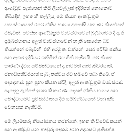
අදාළ ව්‍යවස්ථාව මොන ආකාරයේ එකක් වේදැයි තවම
ආණ්ඩුව පැත්තෙන් කිසි ලියවිල්ලක් ඉදිරිපත් නොකොට
තිබියදීත්, ඉහත කී කල්ලිය, මේ කියන ආණ්ඩුක‍්‍රම
ව්‍යවස්ථාවෙන් රටේ ඒකීය භාවය අහෝසි වන බව කියන්නේ
එබැවිනි. පවතින ආණ්ඩුක‍්‍රම ව්‍යවස්ථාවෙන් බුද්ධාගමට දී ඇති
ප‍්‍රමුඛස්ථානය අලූත් ව්‍යවස්ථාවෙන් නැති කෙරෙන බව
කියන්නේ එබැවිනි. එහි අරමුණ වන්නේ, පෙර පරිදිම ජාතිය
සහ ආගම ඉදිරියට ගනිමින් රට ගිනි තැබීමයි. මේ කියන
කාරණා ද්වය සම්බන්ධයෙන් දැනටමත් අගමැතිවරයාත්,
ජනාධිපතිවරයාත් සැබෑ තත්වය රට හමුවේ තබා තිබේ. ඒ
දෙදෙනාම පුන පුනා කියන පරිදි, අලූත් ආණ්ඩුක‍්‍රම ව්‍යවස්ථාව
සැදෙනු ඇත්තේ ඉහත කී කාරණා දෙකේ (ඒකීය භාවය සහ
බෞද්ධාගමට ප‍්‍රමුඛස්ථානය දීම සම්බන්ධයෙන් වන) කිසි
වෙනසක් නැතිවයි.
මේ ලියුම්කරු නියෝජනය කරන්නේ, ඉහත කී විවේචකයන්
සහ ආණ්ඩුව යන කඳවුරු දෙකම දරන අදහසට ප‍්‍රතිපක්ෂ