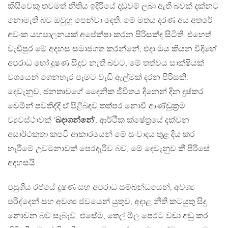
කිසිවෙකු තවමත් නීතිය ඉදිරියේ දඬුවම් ලබා ඇති බවක් දක්නට
නොමැති බව ඔවුහූ පෙන්වා දෙති. මේ මතය දරණ අය අතරේ
අවංක යහපාලනයක් අපේක්ෂා කරන පිරිසක්ද සිටිති. එහෙත්
වැඩිපුර මේ අදහස සමාජගත කරන්නේ, එදා ඔය කියන විදිහේ
අපරාධ හෝ දූෂණ සිදුව නැති බවට, මේ තත්වය සාක්ෂියක්
වශයෙන් ගෙනහැර පෑමට වැඩි ඇල්මක් දරන පිරිසකි.
දෙවැනුව, ජනතාවගේ දෛනික ජීවිතය දිනෙන් දින දුෂ්කර
වෙමින් පවතිද්දී ඒ පිළිබඳව තත්පර නොවී ආණ්ඩුක‍්‍රම
ව්‍යවස්ථාවක් ‘
බදාගන්නේ
’, ආර්ථික ක්ෂේත‍්‍රයේ දක්වන
අසාර්ථකතා කපටි ආකාරයෙන් මේ සංවාදය තුළ දිය කර
හැරීමේ උවමනාවක් පෙරදැරිව බව, මේ දෙවැනුව කී පිරිසේ
අදහසයි.
පසුගිය රජයේ දූෂණ සහ අපරාධ සම්බන්ධයෙන්, අවශ්‍ය
පරිද්දෙන් සහ අවශ්‍ය ජවයෙන් යුතුව, අදාළ නීති කටයුතු සිදු
නොවන බව සැබෑව. එසේම, තෙල් මිල පෙරට වඩා අඩු කර