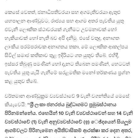
කෙසේ වෙතත්, ජනාධිපතිවරයා සහ අගමැතිවරයා ඇතුළු
යහපාලන ආණ්ඩුවට, රාජ්‍යය සහ ආගම අතර පැවතිය යුතු
එවැනි ලෞකික ස්ථාවරයක් ගැනීමට උවමනාවක් හෝ
හැකියාවක් හෝ නැති බව අපි දනිමු. එසේ වතුදු, අනාගත
ලාංකීය පරම්පරාවක අනාගතය තකා, මේ ලෞකික ආකල්පය
සිවිල් සමාජ කතිකාව තුළ ඉදිරියට ගත යුතුව තිබේ. එහිදී,
ඉස්සර තිබුණු පමණින් හෝ දැනට තිබෙන පමණින්, හෙටටත්
පැවතිය යුතු යැයි ගැනීමේ සරළමතික මනෝ තර්කණය ප‍්‍රශ්න
කළ යුතුව තිබේ.
වර්තමාන ආණ්ඩුක‍්‍රම ව්‍යවස්ථාවේ 9 වැනි වගන්තියේ මෙසේ
කියැවෙයි:
‘‘ශ‍්‍රී ලංකා ජනරජය බුද්ධාගමට ප‍්‍රමුඛස්ථානය
පිරිනමන්නේය. එහෙයින් 10 වැනි ව්‍යවස්ථාවෙන් සහ 14 වැනි
ව්‍යවස්ථාවේ (1) වැනි අනුව්‍යවස්ථාවේ (ඉ) ෙඡ්දයෙන් සියලූම
ආගම්වලට පිරිනැමෙන අයිතිවාසිකම් ආරක්ෂා කර දෙන අතර,