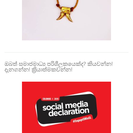
ඔබත් සමාජමාධ්‍ය පරිශීලකයෙක්ද? කියවන්න!
දැනගන්න! ක්‍රියාත්මකවන්න!