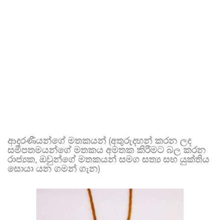
ආදරණීයන්ගේ මතකයන් (අතුරුදහන් කරන ලද
සමීපතමයන්ගේ මතකය අමතක කිරීමට බල කරන
රාජ්‍යක, ඔවුන්ගේ මතකයන් සමග සත්‍ය සහ යුක්තිය
සොයා යන ගමන් ගැන)