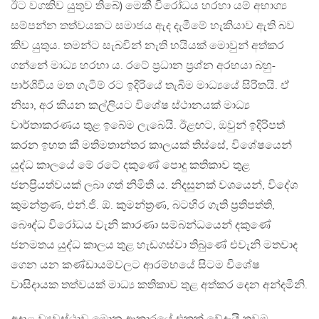
ඊට වගකිව යුතුව තිබේ) මෙකී විරෝධය හරහා යම් අභාග්‍ය
සම්පන්න තත්වයකට සමාජය ඇද දැමීමේ හැකියාව ඇති බව
කිව යුතුය. තමන්ට සැබවින් නැති හයියක් මොවුන් අත්කර
ගන්නේ මාධ්‍ය හරහා ය. රටේ ප‍්‍රධාන ප‍්‍රශ්න අරභයා බහු-
පාර්ශිවීය මත ගැටීම් රට ඉදිරියේ තැබීම මාධ්‍යයේ සිරිතයි. ඒ
නිසා, අර කියන කල්ලියට විශේෂ ස්ථානයක් මාධ්‍ය
වාර්තාකරණය තුළ ඉබේම ලැබෙයි. ඊළඟට, ඔවුන් ඉදිරිපත්
කරන ඉහත කී මතිමතාන්තර කාලයක් තිස්සේ, විශේෂයෙන්
යුද්ධ කාලයේ මේ රටේ දකුණේ පොදු කතිකාව තුළ
ජනප‍්‍රියත්වයක් ලබා ගත් නිමිති ය. නිදසුනක් වශයෙන්, විදේශ
කුමන්ත‍්‍රණ, එන්.ජි. ඕ. කුමන්ත‍්‍රණ, බටහිර ගැති ප‍්‍රතිපත්ති,
බෞද්ධ විරෝධය වැනි කාරණා සම්බන්ධයෙන් දකුණේ
ජනමතය යුද්ධ කාලය තුළ හැඩගස්වා තිබුණේ එවැනි මතවාද
ගෙන යන කණ්ඩායම්වලට ආරම්භයේ සිටම විශේෂ
වාසිදායක තත්වයක් මාධ්‍ය කතිකාව තුළ අත්කර දෙන අන්දමිනි.