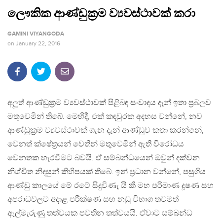
ලෞකික ආණ්ඩුක‍්‍රම ව්‍යවස්ථාවක් කරා
GAMINI VIYANGODA
on
January 22, 2016
අලූත් ආණ්ඩුක‍්‍රම ව්‍යවස්ථාවක් පිළිබඳ සංවාදය දැන් ඉතා ප‍්‍රබලව
මතුවෙමින් තිබේ. මෙහිදී, එක් කඳවුරක අදහස වන්නේ, නව
ආණ්ඩුක‍්‍රම ව්‍යවස්ථාවක් ගැන දැන් ආණ්ඩුව කතා කරන්නේ,
වෙනත් ක්ෂේත‍්‍රයන් වෙතින් මතුවෙමින් ඇති විරෝධය
වෙනතක හැරවීමට බවයි. ඒ සම්බන්ධයෙන් ඔවුන් දක්වන
නිශ්චිත නිදසුන් කිහිපයක් තිබේ. ඉන් ප‍්‍රධාන වන්නේ, පසුගිය
ආණ්ඩු කාලයේ මේ රටේ සිදුවිණැ යි කී මහ පරිමාණ දූෂණ සහ
අපරාධවලට අදාළ පරීක්ෂණ සහ නඩු විභාග තවමත්
ඇල්මැරුණු තත්වයක පවතින තත්වයයි. ඒවාට සම්බන්ධ