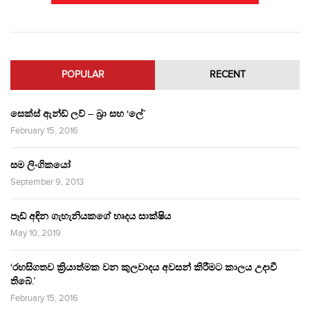
POPULAR
RECENT
සෙක්ස් ඇන්ඩ් ලව් – බ්‍රා සහ ‘ලේ’
February 15, 2016
සම ලිංගිකයෝ
September 9, 2013
පෑඩ් අඳින ගැහැනියකගේ හෘදය සාක්ෂිය
May 10, 2019
‘රහසිගතව ක්‍රියාත්මක වන කුලවාදය අවසන් කිරීමට කාලය උදාවී
තිබේ.’
February 15, 2016