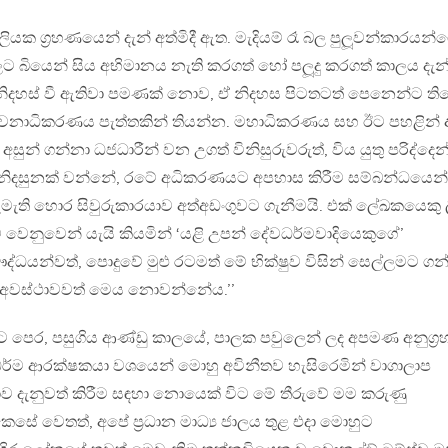
 ග‍්‍රහණයෙන් දැන් අත්මිදී ඇත. මැදියම් රෑ බල පුලූවන්කාරයන්
 බියෙන් සිය අභිමානය නැති කරගත් හෝ පලූදු කරගත් කාලය දැන
නිදහස් වී ඇතිවා පමණක් නොව, ඒ නිදහස පිටතටත් පෙනෙන්ට ති
යාචනාධිකරණය පැත්තකින් තියන්න. මහාධිකරණය සහ ඊට පහළින් 
න් ගන්නා ධජධාරීන් වන උගත් විනිසුරුවරුත්, විය යුතු පරිද්දෙන
ා නිදසුනක් වන්නේ, රටේ අධිකරණයට අපහාස කිරීම සම්බන්ධයෙන්
ති හොර සිවුරුකාරයාව අත්අඩංගුවට ගැනීමයි. එක් ලේඛකයෙකු 
ාව වෙනුවෙන් යැයි කියමින් ‘යළි උපන් දේවධර්මවාදියෙකුගේ’
ධයන්වත්, පොදුවේ මුළු රටමත් මේ භික්ෂුව විසින් සෙල්ලමට ගන
ාන අවස්ථාවවත් මෙය නොවන්නේය.’’
පෙර, පසුගිය ආණ්ඩු කාලයේ, පාලක පවුලෙන් ලද අපමණ අනුග‍්‍ර
ධර්ම ආරක්ෂකයා වශයෙන් මොහු අවිනීතව හැසිරෙමින් වාගාලාප
 දැනුවත් කිරීම සඳහා නොයෙක් විට මේ තීරුවේ මම කරුණු
සේ වෙතත්, අපේ ප‍්‍රධාන මාධ්‍ය ජාලය තුළ එදා මොහුට