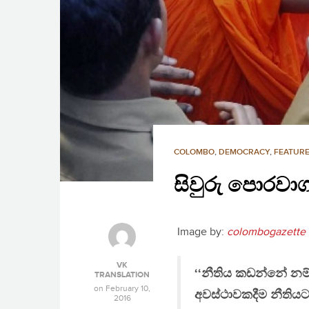
COLOMBO
,
DEMOCRACY
,
FEATURE
සිවුරු පොරවාග
Image by:
colombogazette
VK
‘‘නීතිය කඩන්නේ නම
TRANSLATION
on
February 10,
අවස්ථාවකදීම නීතියට
2016