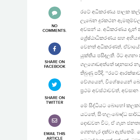
රටේ අධිකරණය පාලක කල්ලියක
ලැබෙන දුරකථන ඇමතුම්වලට
NO
අවසන් ය. අධිකරණය දැන් 
COMMENTS
.
ශ්‍රේෂ්ඨාධිකරණය සහ අභි
වෙනත් අධිකරණත්, ඒවායේ අසු
යුක්තිය පසිඳලති. ඊට අගන
SHARE ON
ගලගොඩඅත්තේ ඥානසාර නැමැ
FACEBOOK
තිබුණු පරිදි, ‘‘රටේ ආරක්ෂ
වේශයෙන්, විශේෂයෙන් බෞද්
ප‍්‍රථම අවස්ථාවවත්, අවස
SHARE ON
TWITTER
මේ සිද්ධියට බොහෝ කලකට 
යටතේ, සිංහල-බෞද්ධ සාර්
දොඩවන විට, ඒ ගැන ජනතාව
ගෙනහැර දක්වා ඇත්තෙමි. කෙ
EMAIL THIS
ARTICLE