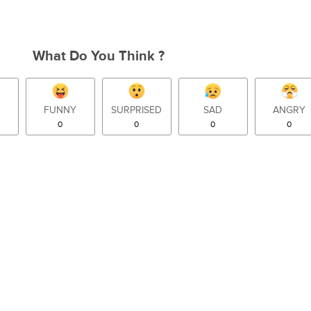
What Do You Think ?
FUNNY
SURPRISED
SAD
ANGRY
0
0
0
0