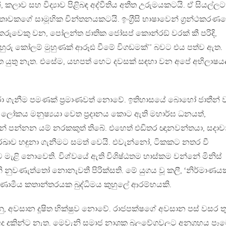
, කලාව සහ විද්‍යාව පිළිබඳ අද්වීතිය අතීත උරුමයකටයි. ඒ සියල්ලට
තාවකගේ සාමූහික චින්තනයකටයි. ඉංග‍්‍රීසි භාෂාවෙන් ග‍්‍රන්ථකරණ
ාකරුවෙකු වන, පෝලන්ත ජාතික ජෝසප් කොන්රඞ් වරක් කී පරිදි,
 බහුරු කෝලම් මුහුණක් ආරූඪ වීමේ විගඩමක්’’ බවට එය පත්ව ඇත.
ත යුතු නැත. එසේම, යහපත් හෙට දවසක් සඳහා වන අපේ අභිලාෂය
ා ගැනීම පමණක් ප‍්‍රමාණවත් නොවේ. ඉතිහාසයේ බොහෝ ජාතීන් ව
න ලෝකය මනුෂ්‍යයා වෙත ප‍්‍රදානය කොට ඇති මහාර්ඝ ධනයත්,
ෙන් පන්නන යම් නරකකුත් තිබේ. එහෙත් එඩිතර ඥානවන්තයා, සදා
රේඛාව හඳුනා ගැනීමට සමත් වෙයි. එවැන්නෝ, ටිකකට නතර වී
ැළි නොවෙති. විශ්වයේ ඇති විශිෂ්ඨතම හාස්කම වන්නේ මිනිස්
 නුවණැත්තෝ නොනැවතී පිරික්සති. මේ යුගය වූ කලී, ‘නිර්මාණය
ණාමීය කතාන්තරයක බුද්ධිමය කුහුලේ ආරම්භයකි.
 අවසාන දූෂිත භික්ෂුව නොවේ. රාජපක්ෂගේ අවසාන පස් වසර ත
ය අද දකින්ට නැත. මෙවැනි සමාජ නාශක බලවේගවලට අනුග‍්‍රහය පෑ