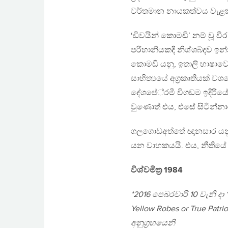
වර්තමාන නායකත්වය වැළකී
‘ඩිවයින් කොමඩි’ නම් වූ වීර
පරිහානියකදී නිශ්ශබ්දව ඉන
කොමඩි යනු, ඉතාලි භාෂාව
සාහිත්‍යයේ අග‍්‍රකෘතියක් 
දේශපේ‍්‍රමී විගඩම ඉදිර
වුණොත් එය, එසේ සිටින්න
ගලගොඩඅත්තේ ඥානසාර යන
යන වාහකයයි. එය, නීතියේ උ
විශ්වමිත‍්‍ර 1984
*2016 පෙබරවාරි 10 වැනි දා 
Yellow Robes or True Pat
අනුග‍්‍රහයෙනි