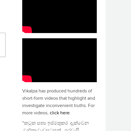
Vikalpa has produced hundreds of
short-form videos that highlight and
investigate inconvenient truths. For
more videos,
click here
.
"කටුක සත්‍ය ඉස්මතුකර දැක්වෙන
වාර්තා වැඩසටහන්, පුරවැසි