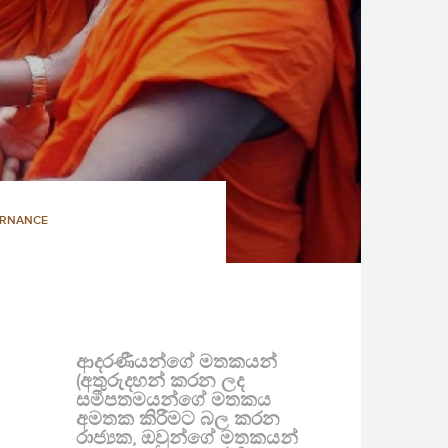
ERNANCE
ආදරණීයන්ගේ මතකයන්
(අතුරුදහන් කරන ලද
සමීපතමයන්ගේ මතකය
අමතක කිරීමට බල කරන
රාජ්‍යක, ඔවුන්ගේ මතකයන්