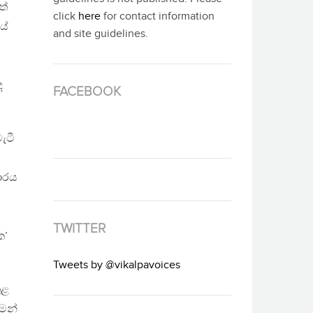
ත්
click
here
for contact information
යේ
and site guidelines.
ද
FACEBOOK
ැටී
චාරය
TWITTER
ක’
Tweets by @vikalpavoices
ුළ
මෙන්