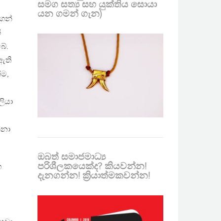
සමග සත්‍ය සහ යුක්තිය සොයා
යන ගමන් ගැන)
ගෙන්
්
බේ.
ඇති
්ම,
ලියා
්නා
ඔබත් සමාජමාධ්‍ය
පරිශීලකයෙක්ද? කියවන්න!
හ
දැනගන්න! ක්‍රියාත්මකවන්න!