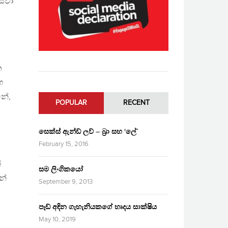
ඔසවා
න
හ
නේ,
POPULAR
RECENT
සෙක්ස් ඇන්ඩ් ලව් – බ්‍රා සහ ‘ලේ’
February 15, 2016
්
සම ලිංගිකයෝ
න්
September 9, 2013
පෑඩ් අඳින ගැහැනියකගේ හෘදය සාක්ෂිය
May 10, 2019