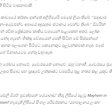
 සිටීම වාසනාවකි.
 කාව්‍යයේ කර්තෘ, දාන්තේ අලිගියෙරි මෙසේ ලියා තිබේ: ‘‘සදාචාර
්නා අයවළුන්ට අපායේ අඳුරුතම ස්ථානය වෙන්ව තිබේ.’’ ඩිවයින්
ෙන් රචිත ශ්‍රේෂ්ඨතම කෘතිය වශයෙන් සැළකෙන අතර, ලෝක
වශයෙන්ද ගැනේ. භික්ෂු වේශයෙන් පෙනී සිටින මේ පිස්සන්ගේ
ියේ අහක බලාගෙන සිටීමට කෙනෙකුට පුලූවන්කමක් නැත. එසේ
ාගේ විනාශයටම හේතු වනු ඇත.
ු රෝගය නොවේ. වෛරසයත් නොවේ. ඔහු වනාහී, වෛරසය රැු
දාර සීමාව සහ ප‍්‍රඥාවේ උත්කෘෂ්ට වපසරිය තුළ නතර කළ යුතුව ත
‘ඬේලි මිරර්’ පුවත්පතේ ‘රෙයාගාඞ්’ තීරු ලිපියේ පළවූ Mayhem in
riotism? නැමැති ලිපියේ සිංහල පරිවර්තනය ‘යහපාලනය ලංකා’