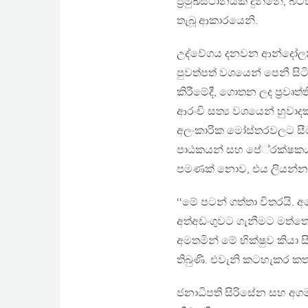
ප‍්‍රමුඛස්ථානයක් දුන්නේ,
තැබූ ආකාරයෙනි.
උද්වේගය දනවන ආන්දෝලනාත
පුවත්පත් වශයෙන් පෙනී සිටි
කිරීමේදී, ගොතන ලද ප‍්‍රවෘ
ආරංචි සත්‍ය වශයෙන් හුව
අලංකාරික මෝස්තරවලට සීමාව
පාඨකයන් සහ පේ‍්‍රක්ෂකයන් ත
පමණක් නොව, එය ලියන්නා හ
‘‘මේ පටන් ගත්තා විතරයි. 
අත්අඩංගුවට ගැනීමට මත්තෙ
අමතමින් මේ භික්ෂුව කියා 
තිබුණි. එවැනි කටහැකර ක
ජනාධිපති සිරිසේන සහ අගමැ