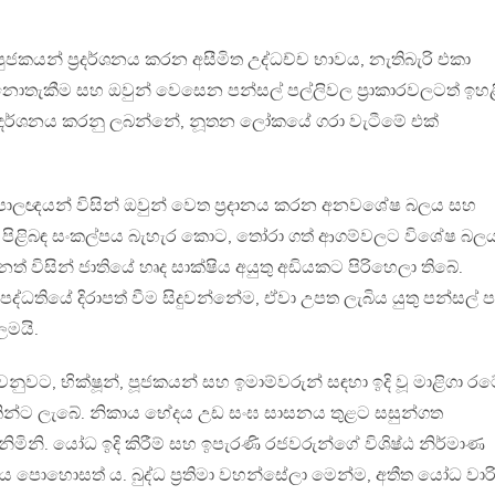
ුජකයන් ප‍්‍රදර්ශනය කරන අසීමිත උද්ධච්ච භාවය, නැතිබැරි එකා
නොතැකීම සහ ඔවුන් වෙසෙන පන්සල් පල්ලිවල ප‍්‍රාකාරවලටත් ඉහළ
්‍රදර්ශනය කරනු ලබන්නේ, නූතන ලෝකයේ ගරා වැටීමේ එක්
පාලඥයන් විසින් ඔවුන් වෙත ප‍්‍රදානය කරන අනවශේෂ බලය සහ
ක් පිළිබඳ සංකල්පය බැහැර කොට, තෝරා ගත් ආගම්වලට විශේෂ බල
දනත් විසින් ජාතියේ හෘද සාක්ෂිය අයුතු අඩියකට පිරිහෙලා තිබේ.
්ධතියේ දිරාපත් වීම සිදුවන්නේම, ඒවා උපත ලැබිය යුතු පන්සල් ප
ලමයි.
ුවට, භික්ෂූන්, පූජකයන් සහ ඉමාම්වරුන් සඳහා ඉදි වූ මාළිගා ර
දකින්ට ලැබේ. නිකාය භේදය උඩ සංඝ සාසනය තුළට සසුන්ගත
මිනි. යෝධ ඉදි කිරීම් සහ ඉපැරණි රජවරුන්ගේ විශිෂ්ඨ නිර්මාණ
පොහොසත් ය. බුද්ධ ප‍්‍රතිමා වහන්සේලා මෙන්ම, අතීත යෝධ වාර