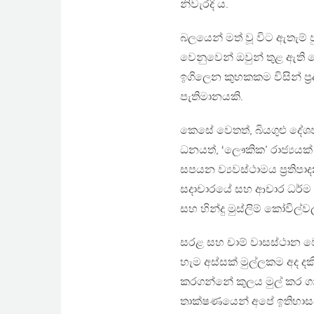
නිවැරදි ය.
බලයෙන් මත් වූ විට ඇතැම් ප
වෙනුවෙන් ඔවුන් තුළ ඇති 
ඉගිලෙන කුහකකම විසින් ප‍
පැතිමානයකි.
කෙසේ වෙතත්, බියගුළු දේශ
ධනයත්, ‘ලෞකික’ රාජ්‍යය
සපයන ව්‍යවස්ථාමය ප‍්‍රතිපා
සදාචාරයේ සහ ආචාර ධර්ම පද
සහ හින්දු මුස්ලිම් කෝවිල්ව
සරළ සහ චාම් වාසස්ථාන වෙන
හැම අස්සක් මුල්ලකම අද 
කරගන්නේ කුලය මුල් කර ගනි
තාක්ෂණයෙන් අපේ ඉතිහාසය 