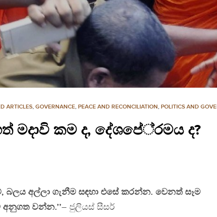
D ARTICLES
,
GOVERNANCE
,
PEACE AND RECONCILIATION
,
POLITICS AND GOV
ත් මදාවි කම ද, දේශපේ‍්‍රමය ද?
්, බලය අල්ලා ගැනීම සඳහා එසේ කරන්න. වෙනත් සෑම
 අනුගත වන්න.’’
– ජුලියස් සීසර්