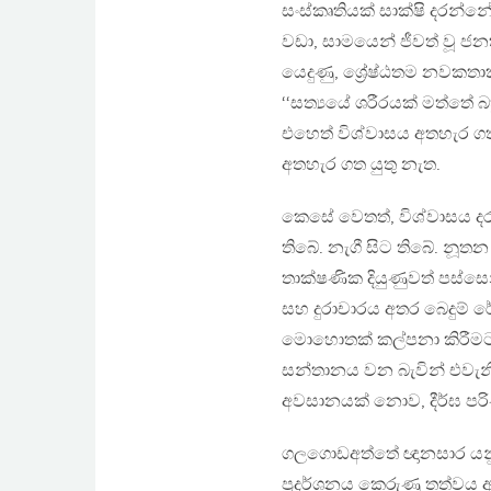
සංස්කෘතියක් සාක්ෂි දරන්නේ
වඩා, සාමයෙන් ජීවත් වූ ජන
යෙදුණු, ශ්‍රේෂ්ඨතම නවකත
‘‘සත්‍යයේ ශරීරයක් මත්තේ
එහෙත් විශ්වාසය අතහැර ග
අතහැර ගත යුතු නැත.
කෙසේ වෙතත්, විශ්වාසය දර
තිබේ. නැගී සිට තිබේ. නූත
තාක්ෂණික දියුණුවත් පස්ස
සහ දුරාචාරය අතර බෙදුම් 
මොහොතක් කල්පනා කිරීමට ම
සන්තානය වන බැවින් එවැනි
අවසානයක් නොව, දීර්ඝ පරි
ගලගොඩඅත්තේ ඥානසාර යනු,
ප‍්‍රදර්ශනය කෙරුණු තත්ව