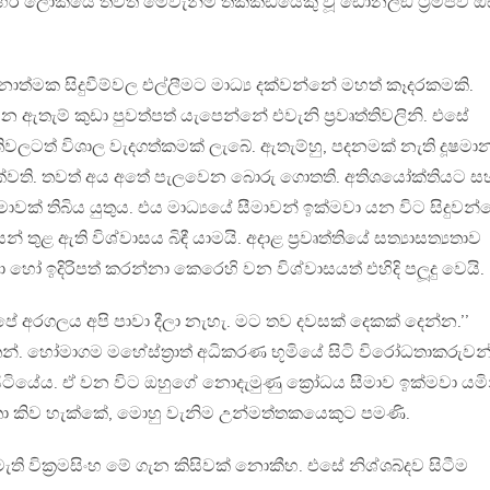
 බටහිර ලෝකයේ තවත් මෙවැනිම තක්කඩියෙකු වූ ඩොනල්ඞ් ට‍්‍රම්ප්ව 
්මක සිදුවීම්වල එල්ලීමට මාධ්‍ය දක්වන්නේ මහත් කෑදරකමකි.
න ඇතැම් කුඩා පුවත්පත් යැපෙන්නේ එවැනි ප‍්‍රවෘත්තිවලිනි. එසේ
ත්තිවලටත් විශාල වැදගත්කමක් ලැබේ. ඇතැම්හු, පදනමක් නැති දූෂමා
ාදක්වති. තවත් අය අතේ පැලවෙන බොරු ගොතති. අතිශයෝක්තියට ස
ක් තිබිය යුතුය. එය මාධ්‍යයේ සීමාවන් ඉක්මවා යන විට සිදුවන්
ුළ ඇති විශ්වාසය බිඳී යාමයි. අදාළ ප‍්‍රවෘත්තියේ සත්‍යාසත්‍යතාව
ෝ ඉදිරිපත් කරන්නා කෙරෙහි වන විශ්වාසයත් එහිදි පලූදු වෙයි.
අපේ අරගලය අපි පාවා දීලා නැහැ. මට තව දවසක් දෙකක් දෙන්න.’’
න්. හෝමාගම මහේස්ත‍්‍රාත් අධිකරණ භූමියේ සිටි විරෝධතාකරුවන
සිටියේය. ඒ වන විට ඔහුගේ නොදැමුණු ක්‍රෝධය සීමාව ඉක්මවා යමි
තා කිව හැක්කේ, මොහු වැනිම උන්මත්තකයෙකුට පමණි.
ති වික‍්‍රමසිංහ මේ ගැන කිසිවක් නොකීහ. එසේ නිශ්ශබ්දව සිටීම