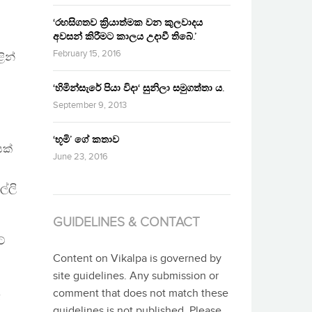
‘රහසිගතව ක්‍රියාත්මක වන කුලවාදය
අවසන් කිරීමට කාලය උදාවී තිබේ.’
February 15, 2016
ින්
‘හිමින්සැරේ පියා විදා‘ සුනිලා සමුගත්තා ය.
September 9, 2013
‘භූමි’ ගේ කතාව
යක්
June 23, 2016
ල්ලි
GUIDELINES & CONTACT
ටේ
Content on Vikalpa is governed by
site guidelines. Any submission or
comment that does not match these
ි
guidelines is not published. Please