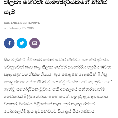
තිලකා හේරත්: සාහෝදරියකගේ නික්ම
යෑම
SUNANDA DESHAPRIYA
on
February 20, 2016
සිය වැඩිහිටි ජීවිතයම සමාජ සාධාරණත්වය සහ ස්ත්‍රී අයිතිය
වෙනුවෙන් කැප කළ තිලකා හේරත් සහෝදරිය පසුගිය 14වන
සඳුදා සදහටම නික්ම ගියාය. ඇය පොදු ජනයා අතරින් බිහිවූ
පොදු ජනයා සමඟ ජිවත් වූ සහ ඔවුන් සමඟ අරගල භූමිය පණ
ගැන්වූ සහෝදරියක වූවාය. එකී අරගලයේ පන්නරයෙන්ම
තෙවසරක් පිළිකා මාරයා සමඟ සටන් වැදුණු ඇය අවසානය
වනතුරු මරණය පිළිගත්තේ නැත. කුරුනෑගල රජයේ
රෝහලෙහිදී ඇය අවසන්වරට සිය දැස් පියා ගත්තාය.