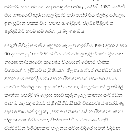
සම්මේලනය මෙහෙයවූ පොදු ජන අරගල තුලිනි. 1980 ගණන්
මැද භාගයෙහි කුරුනෑගල දිසාව පුරා පැතිර ගිය ජලබදු අරගලය
ඉන් ප්‍රධාන එකක් විය. එජාප ආණ්ඩුවේ ජලබදු පිළිවෙත
පැරදවීමට තරම් එම අරගලය බලගතු විය.
එවැනි සිවිල් සමාජීය බහුජන බලමුළු ගැන්වීම් 1980 දශකය සහ
90 දශකය පුරා ශක්තිමක් විය. එම අරගල තුලින් ඵෙන්ද්‍රීය ජන
නායක නායිකාවෝ ප්‍රාදේශීය වශයෙන් මෙන්ම ජාතික
වශයෙන් ද ඉදිරියට පැමිණියහ. තිලකා හේරත් අයත්වන්නේ
අන්න එම ඵෙන්ද්‍රීය නායක නායිකාවන්ගේ පරම්පරාවටය.
ගොවි සම්මේලනය ඇසුරෙන් පැන නැගී පළමුවෙන් ප්‍රගතිශීලී
කාන්තා පෙරමුණ ලෙසද පසුව කුරුනෑගල කාන්තා සංවර්ධන
පදනම ලෙසද මෙරට ස්ත්‍රී අයිතිවාසිකම් ව්‍යාපාරයේ පෙරමණූ
වැඩ කොටසක් ඉටු කළ ජනතා ව්‍යාපාරයේ නායිකාවක බවට
තිලකා සහෝදරිය නිතැනින්ම පත් විය. එජාප-ජේ.ආර්.
ජයවර්ධන මර්ධනකාරි පාලනය සමඟ වීදියේ සටන් වදිමින්