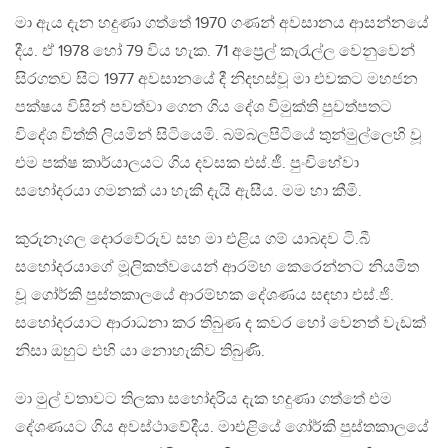
මා ඇය දැන හදුණා ගත්තේ 1970 ගණන් අවසානය ආසන්නයේ
දීය. ඒ 1978 හෝ 79 විය හැක. 71 අප්‍රෙල් කැරැල්ල වෙනුවෙන්
සිරගතව සිට 1977 අවසානයේ දී නිදහස්වූ මා එවකට මහජන
පක්‍‍‍‍‍‍‍‍ෂය විසින් පවත්වා ගෙන ගිය දේ‍‍‍ශ විමුක්ති පුවත්පතට
විදේශ විත්ති ලියමින් සිටියෙමි. බම්බලපිටියේ තුන්මුල්ලෙහි වූ
එම පක්ෂ කාර්යාලයට ගිය දවසක එස්.ජී. පුංචිහේවා
සහෝදරයා ගමනක් යා හැකි දැයි ඇසීය. මම හා කීමි.
කුරුනෑගල දොරවේරුව සහ මා එළිය ගම් යාබදව ටි.බී
සහෝදරයාගේ මූලිකත්වයෙන් ආරම්භ කෙරෙන්නට නියමිත
වූ ගෝර්කි පුස්තකාලයේ ආරම්භක දේශණය සඳහා එස්.ජි.
සහෝදරයාට ආරාධනා කර තිබුණ ද කවර හෝ වෙනත් වැඩක්
නිසා ඔහුට එහි යා නොහැකිව තිබුණි.
මා මුල් වතාවට තිලකා සහෝදරිය දැක හදුණා ගත්තේ එම
දේශණයට ගිය අවස්ථාවේදීය. මාඑළියේ ගෝර්කි පුස්තකාලයේ