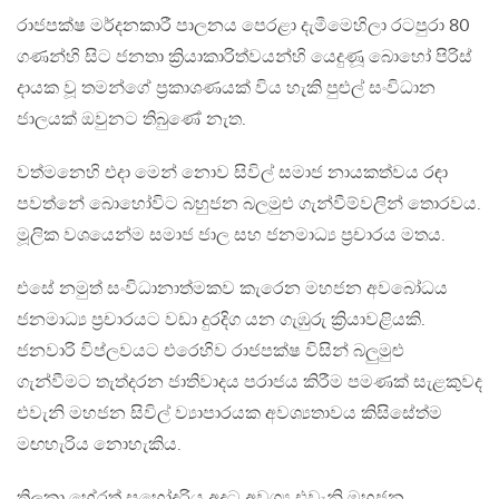
රාජපක්ෂ මර්දනකාරී පාලනය පෙරළා දැමීමෙහිලා රටපුරා 80
ගණන්හි සිට ජනතා ක්‍රියාකාරිත්වයන්හි යෙදුණූ බොහෝ පිරිස්
දායක වූ තමන්ගේ ප්‍රකාශණයක් විය හැකි පුළුල් සංවිධාන
ජාලයක් ඔවුනට තිබුණේ නැත.
වත්මනෙහි එදා මෙන් නොව සිවිල් සමාජ නායකත්වය රඳා
පවත්නේ බොහෝවිට බහුජන බලමුළු ගැන්වීම්වලින් තොරවය.
මූලික වශයෙන්ම සමාජ ජාල සහ ජනමාධ්‍ය ප්‍රචාරය මතය.
එසේ නමුත් සංවිධානාත්මකව කැරෙන මහජන අවබෝධය
ජනමාධ්‍ය ප්‍රචාරයට වඩා දුරදිග යන ගැඹුරු ක්‍රියාවළියකි.
ජනවාරි විප්ලවයට එරෙහිව රාජපක්ෂ විසින් බලුමුළු
ගැන්වීමට තැත්දරන ජාතිවාදය පරාජය කිරීම පමණක් සැළකුවද
එවැනි මහජන සිවිල් ව්‍යාපාරයක අවශ්‍යතාවය කිසිසේත්ම
මඟහැරිය නොහැකිය.
තිලකා හේරත් සහෝදරිය අදට අවශ්‍ය එවැනි මහජන