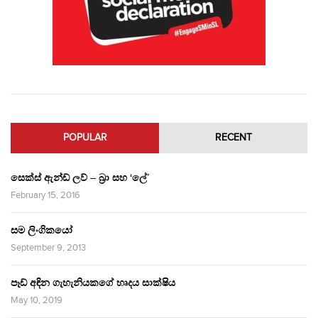
POPULAR
RECENT
සෙක්ස් ඇන්ඩ් ලව් – බ්‍රා සහ ‘ලේ’
February 15, 2016
සම ලිංගිකයෝ
September 9, 2013
පෑඩ් අඳින ගැහැනියකගේ හෘදය සාක්ෂිය
May 10, 2019