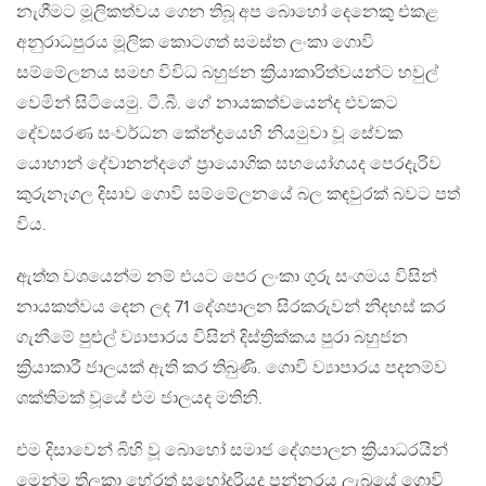
නැගීමට මූලිකත්වය ගෙන තිබූ අප බොහෝ දෙනෙකු එකළ
අනුරාධපුරය මූලික කොටගත් සමස්ත ලංකා ගොවි
සම්මේලනය සමඟ විවිධ බහුජන ක්‍රියාකාරිත්වයන්ට හවුල්
වෙමින් සිටියෙමු. ටී.බී. ගේ නායකත්වයෙන්ද එවකට
දේවසරණ සංවර්ධන කේන්ද්‍රයෙහි නියමුවා වූ සේවක
යොහාන් දේවානන්දගේ ප්‍රායොගික සහයෝගයද පෙරදැරිව
කුරුනෑගල දිසාව ගොවි සම්මේලනයේ බල කඳවුරක් බවට පත්
විය.
ඇත්ත වශයෙන්ම නම් එයට පෙර ලංකා ගුරු සංගමය විසින්
නායකත්වය දෙන ලද 71 දේශපාලන සිරකරුවන් නිදහස් කර
ගැනීමේ පුළුල් ව්‍යාපාරය විසින් දිස්ත්‍රික්කය පුරා බහුජන
ක්‍රියාකාරී ජාලයක් ඇති කර තිබුණි. ගොවි ව්‍යාපාරය පදනම්ව
ශක්තිමක් වූයේ එම ජාලයද මතිනි.
එම දිසාවෙන් බිහි වූ බොහෝ සමාජ දේශපාලන ක්‍රියාධරයින්
මෙන්ම තිලකා හේරත් සහෝදරියද පන්නරය ලැබූයේ ගොවි