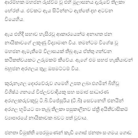
ආරම්භක මහජන රුස්වීම වූ එහි මූලාසනය දැරුවේ තිලකා
හේරත් ය. එවකට ඇය සිටින්නට ඇත්තේ දහ අටවන
වියෙහිය.
ඇය එහිදී සභාව හැසිරවූ ආකාරයෙන්ම අනාගත ජන
නායිකාවගේ ලකුණූ විද්‍යාමාන විය. තමන්ටම විශේෂ වූ
මහජන ඇමැතීමේ විලාසයක් තිබූ ඇය ඒත්තු ගන්වන
කථිකත්වයකට උරුමකම් කීවේය. ඇගේ එම සහජ හැකියාවන්
බහුජන අරගලය තුළ ඔපමට්ටම් විය.
කුරුනෑගල දොරවේරුව ගමෙහි උපත ලබා එගමින් බිහිවූ
විශිෂ්ඨ ගනයේ විප්ලවවාදියකු සහ සමාජ සාධාරණ
අරගලකරුවකුවූ ටි.බි.විජේසූරිය (ටී.බී) සෙවනෙහි එනයින්
අරගල භූමියට පා තැබූ තිලකා පසුකාලිනව ස්ත්‍රී අයිතිවාසිකම්
ව්‍යාපාරයේ නායිකාවක බවට පත් වූවාය.
ජනතා විමුක්ති පෙරමුණෙන් කැඩී ගොස් ජනතා සංගමය ගොඩ