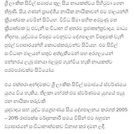
ශ්‍රී ලාංකික සිවිල් සමාජය තුල සිය නායකත්වය පිහිටුවා ගෙන
තිබුණි. සිය ගණන් ප්‍රාදේශීය නායික නායිකාවන් එම ජාලයන්හි
ක්‍රියාත්මක වෙමින් සිටියහ. විවිධ සීමා සහිත අරමුණූ මත
ක්‍රියාත්මක වූ එවැනි සංවිධාන ඒ අතරම ප්‍රජාතන්ත්‍රවාදය, මාධ්‍ය
නිදහස, යුද්ධමය විසදුම වෙනුවට දේශපාලන විසඳුමක් වැනි
පුළුල් ව්‍යාපාරයන්හි කොටස්කරුවන්ව සිටියහ. එම සිවිල්
සංවිධාන ජාලයන් සතුව අත්දැකීමෙන් සහ අරගලයෙන්
පන්නරය ලැබූ ජනයා බලමුළු ගැන්විය හැකි නායකත්ව
පරම්පරාවක්ම සිටියෝය.
එය එක්තරා අන්දමකට ශ්‍රී ලාංකික සිවිල් සමාජයේ ස්වර්ණමය
යුගය විය හැකිය. තිලකා හේරත් එම ස්වර්ණමය යුගයේ පෑයු
ජන නායිකා තරුවකි.
යුදවාදය සහ යුද්ධ ජයග්‍රහණය සිය දේශපාලනය කරගත් 2005
– 2015 රාජපක්ෂ මර්දනකාරී සමය විසින් එම බහුජන
ව්‍යාපාරයන් සංවිධානාත්මකව විනාශ කර දමන ලදී.