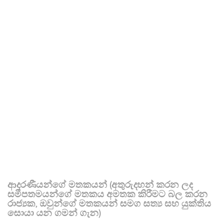
ආදරණීයන්ගේ මතකයන් (අතුරුදහන් කරන ලද
සමීපතමයන්ගේ මතකය අමතක කිරීමට බල කරන
රාජ්‍යක, ඔවුන්ගේ මතකයන් සමග සත්‍ය සහ යුක්තිය
සොයා යන ගමන් ගැන)