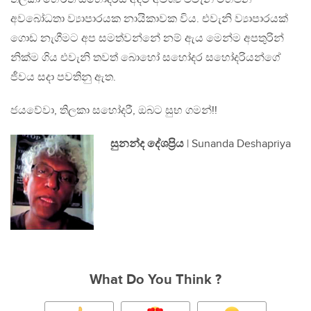
අවබෝධතා ව්‍යාපාරයක නායිකාවක විය. එවැනි ව්‍යාපාරයක්
ගොඩ නැගීමට අප සමත්වන්නේ නම් ඇය මෙන්ම අපතුරින්
නික්ම ගිය එවැනි තවත් බොහෝ සහෝදර සහෝදරියන්ගේ
ජීවය සදා පවතිනු ඇත.
ජයවේවා, තිලකා සහෝදරී, ඔබට සුභ ගමන්!!
සුනන්ද දේශප්‍රිය
| Sunanda Deshapriya
What Do You Think ?