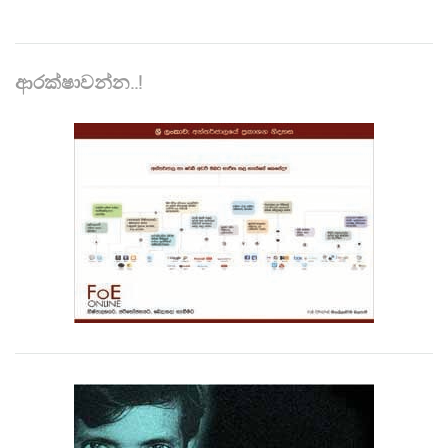
ආරක්ෂාවන්න..!