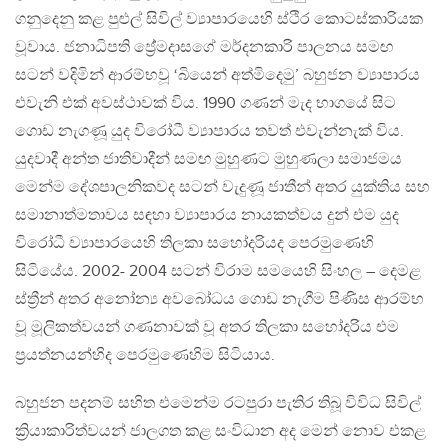
ගනුදෙනු කළ පුළුල් සිවිල් ව්‍යාපාරයෙහි ස්ථිර කොටස්කාරියක
වූවාය. ජනාධිපති ජ්‍රේමදාසගේ මර්දනකාරි පාලනය සමඟ
සටන් වදිමින් ආරම්භවූ ‘බියෙන් අත්මිදෙමු’ බහුජන ව්‍යාපාරය
එවැනි එක් අවස්ථාවක් විය. 1990 ගණන් මැද භාගයේ සිට
ගොඩ නැගණූ යුද විරෝධී ව්‍යාපාරය තවත් එවැන්නැක් විය.
යුදවාදී අන්ත ජාතිවාදීන් සමඟ මුහුණට මුහුණලා සමාජමය
මෙන්ම දේශපාලනිකවද සටන් වැදුණූ ජාතීන් අතර යුක්තිය සහ
සමානාත්මතාවය සඳහා ව්‍යාපාරය නායකත්වය දුන් එම යුද
විරෝධී ව්‍යාපාරයෙහි තිලකා සහෝදරියද පෙරමුණෙහි
සිටියේය. 2002- 2004 සටන් විරාම සමයෙහි සිංහල – දෙමළ
ස්ත්‍රීන් අතර අනෝන්‍ය අවබෝධය ගොඩ නැගීම පිණිස ආරම්භ
වූ මූලිකත්වයන් ගණනාවක් වූ අතර තිලකා සහෝදරිය එම
ප්‍රයත්නයන්හිද පෙරමුණෙහිම සිටියාය.
බහුජන පදනම් සහිත එමෙන්ම රටපුරා පැතිර තිබූ විවිධ සිවිල්
ක්‍රියාකාරිත්වයන් ජාලගත කළ සංවිධාන අද මෙන් නොව එකළ