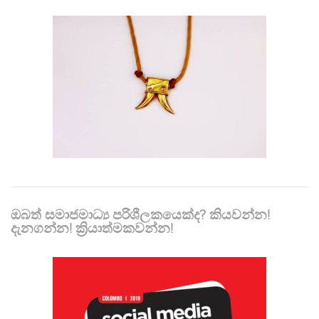
ඔබත් සමාජමාධ්‍ය පරිශීලකයෙක්ද? කියවන්න!
දැනගන්න! ක්‍රියාත්මකවන්න!