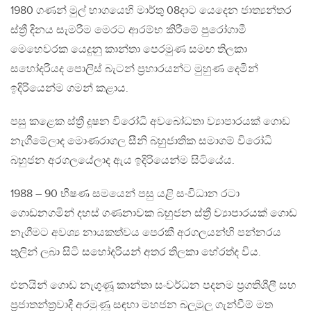
1980 ගණන් මුල් භාගයෙහි මාර්තු 08දාට යෙදෙන ජාත්‍යන්තර
ස්ත්‍රී දිනය සැමරීම මෙරට ආරම්භ කිරීමේ පුරෝගාමී
මෙහෙවරක යෙදුනු කාන්තා පෙරමුණ සමඟ තිලකා
සහෝදරියද පොලිස් බැටන් ප්‍රහාරයන්ට මුහුණ දෙමින්
ඉදිරියෙන්ම ගමන් කළාය.
පසු කළෙක ස්ත්‍රී දූෂන විරෝධී අවබෝධතා ව්‍යාපාරයක් ගොඩ
නැගීමේලාද මොණරාගල සීනි බහුජාතික සමාගම් විරෝධි
බහුජන අරගලයේලාද ඇය ඉදිරියෙන්ම සිටියේය.
1988 – 90 භීෂණ සමයෙන් පසු යළි සංවිධාන රටා
ගොඩනගමින් දහස් ගණනාවක බහුජන ස්ත්‍රී ව්‍යාපාරයක් ගොඩ
නැගීමට අවශ්‍ය නායකත්වය පෙරකී අරගලයන්හි පන්නරය
තුලින් ලබා සිටි සහෝදරියන් අතර තිලකා හේරත්ද විය.
එනයින් ගොඩ නැගුණූ කාන්තා සංවර්ධන පදනම ප්‍රගතිශීලී සහ
ප්‍රජාතන්ත්‍රවාදී අරමුණූ සඳහා මහජන බලුමුලු ගැන්වීම් මත