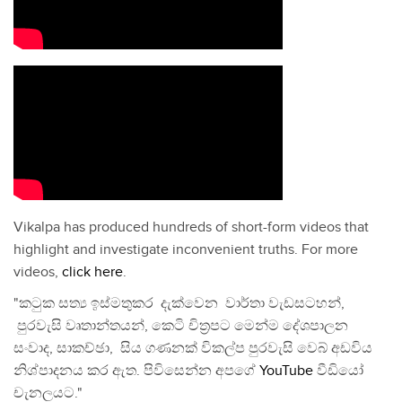
Vikalpa has produced hundreds of short-form videos that
highlight and investigate inconvenient truths. For more
videos,
click here
.
"කටුක සත්‍ය ඉස්මතුකර දැක්වෙන වාර්තා වැඩසටහන්,
පුරවැසි වෘතාන්තයන්, කෙටි චිත්‍රපට මෙන්ම දේශපාලන
සංවාද, සාකච්ඡා, සිය ගණනක් විකල්ප පුරවැසි වෙබ් අඩවිය
නිශ්පාදනය කර ඇත. පිවිසෙන්න අපගේ
YouTube
වීඩියෝ
චැනලයට."