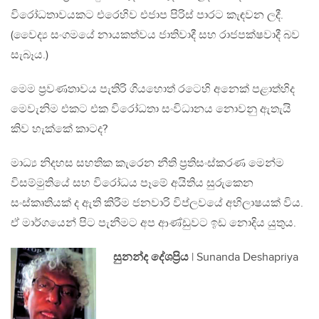
විරෝධතාවයකට එරෙහිව එජාප පිරිස් පාරට කැඳවන ලදී.
(වෛද්‍ය සංගමයේ නායකත්වය ජාතිවාදී සහ රාජපක්ෂවාදී බව
සැබෑය.)
මෙම ප්‍රවණතාවය පැතිරි ගියහොත් රටෙහි අනෙක් පළාත්හිද
මෙවැනිම එකට එක විරෝධතා සංවිධානය නොවනු ඇතැයි
කිව හැක්කේ කාටද?
මාධ්‍ය නිදහස සහතික කැරෙන නීති ප්‍රතිසංස්කරණ මෙන්ම
විසම්මුතියේ සහ විරෝධය පෑමේ අයිතිය සුරුකෙන
සංස්කෘතියක් ද ඇති කිරීම ජනවාරි විප්ලවයේ අභිලාෂයක් විය.
ඒ මාර්ගයෙන් පිට පැනීමට අප ආණ්ඩුවට ඉඩ නොදිය යුතුය‍.
සුනන්ද දේශප්‍රිය
| Sunanda Deshapriya