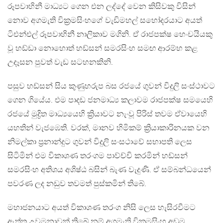
රූපවාහිනී මාධ්‍යට ගෙන එන ලද්දේ වෙන කිසිවකු විසින්
නොව අගමැති වික්‍රමසිංහගේ වැඩිමහල් සහෝදරයාට අයත්
ටිඑන්එල් රූපවාහිනී නාලිකාව මගිනි. ඒ රාජපක්ෂ හෙංචයියකු
වූ හඩ්ඩා නොහොත් හඩ්සන් සමරසිංහ සමඟ ආරම්භ කළ
උදෑසන පුවත් වැඩ සටහනකිනි.
පසුව හඩ්සන් සිය කුණුහරුප බස රජයේ ගුවන් විදුලි සංස්ථාවට
ගෙන ගියේය. එම පාදඩ ජනමාධ්‍ය කලාවම රාජපක්ෂ සමයෙහි
රජයේ මුද්‍රිත මාධ්‍යයෙහි ක්‍රියාවට නැංවූ පිරිස් තවම ඒවායෙහි
යහතින් වැජඹෙති. වරක්, මානව හිමිකම් ක්‍රියාකාරිනයක වන
නිමල්කා ප්‍රනාන්දුට ගුවන් විදුලි සංසථාවේ සභාපති ලෙස
සිටිමින් එම විකාශණ තරංගම පාව්ච්චි කරමින් හඩ්සන්
සමරසිංහ අතිශය අශිෂ්ඨ බසින් බැණ වැදුණි. ඒ සම්බන්ධයෙන්
පවරණ ලද නඩුව තවමත් පුස්කමින් තිබේ.
මහාජනයාට අයත් විකාශණ තරංග නිසි ලෙස හැසිරවීමට
ඇත්ත උවමනාවක් තිබේ නම් අගමැති වික්‍රමසිංහ අඩුම