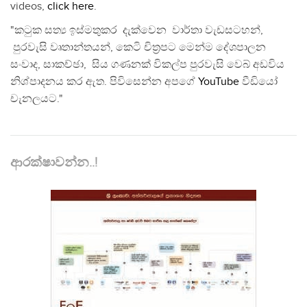
videos,
click here
.
"කටුක සත්‍ය ඉස්මතුකර දැක්වෙන වාර්තා වැඩසටහන්,
පුරවැසි වෘතාන්තයන්, කෙටි චිත්‍රපට මෙන්ම දේශපාලන
සංවාද, සාකච්ඡා, සිය ගණනක් විකල්ප පුරවැසි වෙබ් අඩවිය
නිශ්පාදනය කර ඇත. පිවිසෙන්න අපගේ
YouTube
වීඩියෝ
චැනලයට."
ආරක්ෂාවන්න..!