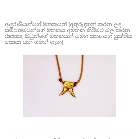
ආදරණීයන්ගේ මතකයන් (අතුරුදහන් කරන ලද
සමීපතමයන්ගේ මතකය අමතක කිරීමට බල කරන
රාජ්‍යක, ඔවුන්ගේ මතකයන් සමග සත්‍ය සහ යුක්තිය
සොයා යන ගමන් ගැන)