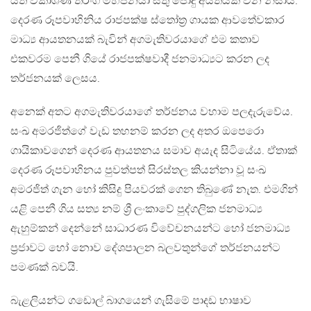
යත් විකාශණ තරංග මහජනයා සතු පොදු අයිතියක් වන නිසාය.
දෙරණ රූපවාහිනිය රාජපක්ෂ ස්තෝත්‍ර ගායක ආවතේවකාර
මාධ්‍ය ආයතනයක් බැවින් අගමැතිවරයාගේ එම කතාව
එකවරම පෙනී ගියේ රාජපක්ෂවාදී ජනමාධ්‍යට කරන ලද
තර්ජනයක් ලෙසය.
අනෙක් අතට අගමැතිවරයාගේ තර්ජනය වහාම පලදැරුවේය.
සංඛ අමරජිත්ගේ වැඩ තහනම් කරන ලද අතර ඔපෙරො
ගායිකාවගෙන් දෙරණ ආයතනය සමාව අයැද සිටියේය. ඒතාක්
දෙරණ රූපවාහිනය පුවත්පත් සිරස්තල කියන්නා වූ සංඛ
අමරජිත් ගැන හෝ කිසිදු පියවරක් ගෙන තිබුණේ නැත. එමගින්
යළි පෙනී ගිය සත්‍ය නම් ශ්‍රී ලංකාවේ පුද්ගලික ජනමාධ්‍ය
ඇහුම්කන් දෙන්නේ සාධාරණ විවේචනයන්ට හෝ ජනමාධ්‍ය
ප්‍රජාවට හෝ නොව දේශපාලන බලවතුන්ගේ තර්ජනයන්ට
පමණක් බවයි.
බැළලියන්ට ගඩොල් බාගයෙන් ගැසිමේ පාදඩ භාෂාව