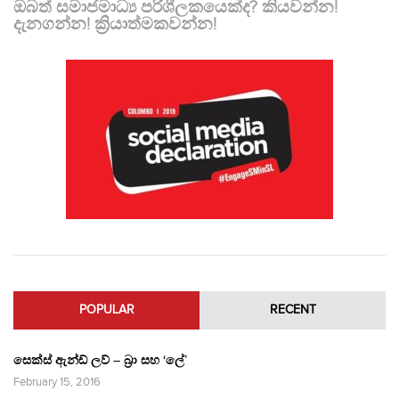
ඔබත් සමාජමාධ්‍ය පරිශීලකයෙක්ද? කියවන්න!
දැනගන්න! ක්‍රියාත්මකවන්න!
POPULAR
RECENT
සෙක්ස් ඇන්ඩ් ලව් – බ්‍රා සහ ‘ලේ’
February 15, 2016