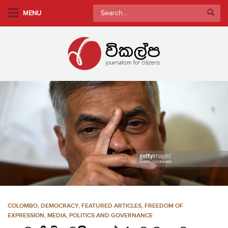
S
Search
MENU
k
for:
i
p
t
o
m
a
i
n
c
o
n
t
e
n
COLOMBO
,
DEMOCRACY
,
FEATURED ARTICLES
,
FREEDOM OF
t
EXPRESSION
,
MEDIA
,
POLITICS AND GOVERNANCE