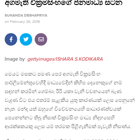
අගමැති වික්‍රමසිංහගේ ජනමාධ්‍ය සටන
SUNANDA DESHAPRIYA
on
February 26, 2016
Image by:
gettyimages/ISHARA S.KODIKARA
මෙයට මසකට පමණ පෙර අගමැති වික්‍රමසිංහ
පාර්ලිමේන්තුවෙහිදී මාධ්‍යවේදීන් කිහිප දෙනෙකුගේ නම්
සඳහන් කරමින් ගෙම්බා, රීරි යකා වැනි වචනයෙන් බැණ
වැදුණ විට එය එතරම් සැළකිය යුතු කාරණයක් ලෙස පෙනුනේ
නැත. මන්ද යත් ඔහුගේ විවේචනයෙහි සාධාරණත්වයක්
පෙනෙන්නට තිබූ නිසාත් වික්‍රමසිංහ මාධ්‍ය නිදහසෙහි
ආරක්ෂකයකු ලෙස යම් තරමක පිළිගැනීමක් පැවැති නිසාත්ය.