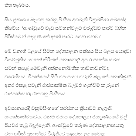
තිත තැබීමය.
සිය ප්‍රකාශය බලගතු කරනු පිණිස අගමැති වික්‍රමසිංහ මෙසේද
කීවේය. ‘ආණ්ඩුවේ වැඩ සටහන්වලට විරුද්ධව පාරට බහින
පිරිස්මෙන් දෙගුණයක් අපත් පාරට ගෙන එනවා’.
මේ වනාහී බලයේ සිටින දේශපාලන පක්ෂය සිය බලය යොදවා
විසම්මුතිය යටපත් කිරීමක් නොවේද? අප රාජපක්ෂ සමඟ
සටන් කළේ මෙවැනි අත්තනෝමතික භාවිතාවන්ටද
එරෙහිවය. විපක්ෂයේ සිටි එජාපයට එවැනි බලයක් නොතිබුණ
අතර එකළ එවැනි රාජපාක්ෂික බලමුළු ගැන්වීම් කැරුනේ
රාජපක්ෂවරු රැකගනු පිණිසය.
අවසානයේදී වික්‍රමසිංහගේ තර්ජනය ක්‍රියාවට නැගුණි.
සංකේතාත්මකවය. එනම් එජාප දේශපාලන ජයග්‍රණයයේ මුල්
පියවර තැබූ බදුල්ලෙනි. ආණ්ඩුවේ තරුණ දේශපාලනඥයකු
වන හරීන් ප්‍රනාන්දුට විරුද්ධව කැඳවන ලද වෛද්‍ය