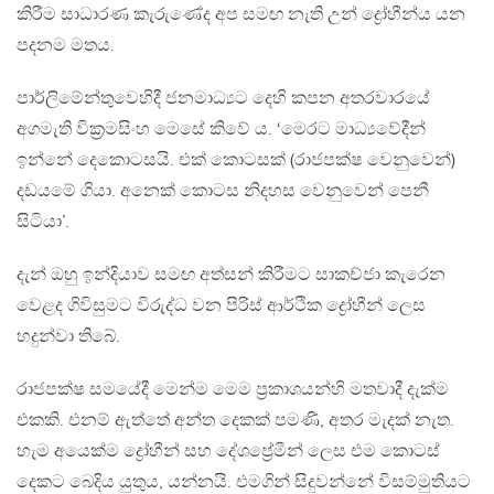
කිරීම සාධාරණ කැරුණේද අප සමඟ නැති උන් ද්‍රෝහීන්ය යන
පදනම මතය.
පාර්ලිමේන්තුවෙහිදී ජනමාධ්‍යට දෙහි කපන අතරවාරයේ
අගමැති වික්‍රමසිංහ මෙසේ කිවේ ය. ‘මෙරට මාධ්‍යවේදීන්
ඉන්නේ දෙකොටසයි. එක් කොටසක් (රාජපක්ෂ වෙනුවෙන්)
දඩයමේ ගියා. අනෙක් කොටස නිදහස වෙනුවෙන් පෙනී
සිටියා’.
දැන් ඔහු ඉන්දියාව සමඟ අත්සන් කිරීමට සාකච්ජා කැරෙන
වෙළද ගිවිසුමට විරුද්ධ වන පිරිස් ආර්ථික ද්‍රෝහීන් ලෙස
හදුන්වා තිබේ.
රාජපක්ෂ සමයේදී මෙන්ම මෙම ප්‍රකාශයන්හි මතවාදී දැක්ම
එකකි. එනම් ඇත්තේ අන්ත දෙකක් පමණි, අතර මැදක් නැත.
හැම අයෙක්ම ද්‍රෝහීන් සහ දේශප්‍රේමීන් ලෙස එම කොටස්
දෙකට බෙදිය යුතුය, යන්නයි. එමගින් සිදුවන්නේ විසම්මුතියට