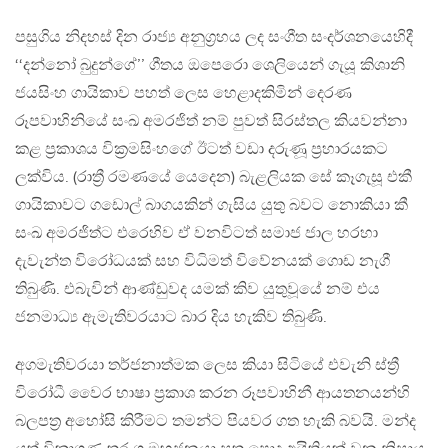
පසුගිය නිදහස් දින රාජ්‍ය අනුග්‍රහය ලද සංගීත සංදර්ශනයෙහිදී
‘‘දන්නෝ බුදුන්ගේ’’ ගීතය ඔපෙරො ශෙලියෙන් ගැයූ කිශානි
ජයසිංහ ගායිකාව පහත් ලෙස හෙළාදකිමින් දෙරණ
රූපවාහිනියේ සංඛ අමරජිත් නම් පුවත් සිරස්තල කියවන්නා
කළ ප්‍රකාශය වික්‍රමසිංහගේ ඊටත් වඩා දරුණූ ප්‍රහාරයකට
ලක්විය‍. (රාත්‍රී රමණයේ යෙදෙන) බැළලියක සේ කෑගැසූ එකී
ගායිකාවට ගඩොල් බාගයකින් ගැසිය යුතු බවට නොකියා කී
සංඛ අමරජිත්ට එරෙහිව ඒ වනවිටත් සමාජ ජාල හරහා
දැවැන්ත විරෝධයක් සහ විධිමත් විවේනයක් ගොඩ නැගී
තිබුණි. එබැවින් ආණ්ඩුවද යමක් කිව යුතුවූයේ නම් එය
ජනමාධ්‍ය ඇමැතිවරයාට බාර දිය හැකිව තිබුණි.
අගමැතිවරයා තර්ජනාත්මක ලෙස කියා සිටියේ එවැනි ස්ත්‍රී
විරෝධී වෛර භාෂා ප්‍රකාශ කරන රූපවාහිනී ආයතනයන්හි
බලපත්‍ර අහෝසි කිරීමට තමන්ට පියවර ගත හැකි බවයි. මන්ද