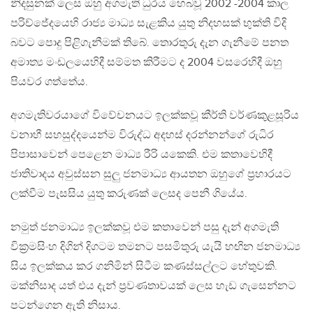
නිදසුනක් ලෙස ඔහු අගමැති ධුරය හෙබවූ 2002 -2004 කාල
පරිච්ජේදයෙහි රාජ්‍ය මාධ්‍ය සැළකිය යුතු නිදහසක් භුක්ති විදි
බවට පොදු පිළිගැනීමක් තිබේ. තොරතුරු දැන ගැනීමේ පනත
අමාත්‍ය මංඩලයෙහිදී සම්මත කිරීමට ද 2004 වසරෙහිදී ඔහු
පියවර ගත්තේය.
අගමැතිවරයාගේ විවේචනයට ඉලක්කවූ කීර්ති වර්ණකුළසූරිය
වනාහී සහසුද්දයෙන්ම විරුද්ධ අදහස් දරන්නන්ගේ රුධිර
පිපාසාවෙන් පෙළෙන මාධ්‍ය රීරි යකෙකි. එම කතාවෙහිදී
ජාතිවාදය අවුස්සන සුලු ජනමාධ්‍ය ආයතන ඔහුගේ ප්‍රහාරයට
ලක්වීම පැසසිය යුතු කරුණක් ලෙසද පෙනී ගියේය.
නමුත් ජනමාධ්‍ය ඉලක්කවූ එම කතාවෙන් පසු දැන් අගමැති
වික්‍රමසිංහ දිගින් දිගටම තමනට පසමිතුරු යැයි හඟින ජනමාධ්‍ය
සිය ඉලක්කය කර ගනිමින් සිටීම කණස්සල්ලට හේතුවකි.
මක්නිසාද යත් එය දැන් ප්‍රවණතාවයක් ලෙස හැඩ ගැසෙන්නට
පටන්ගෙන ඇති නිසාය.