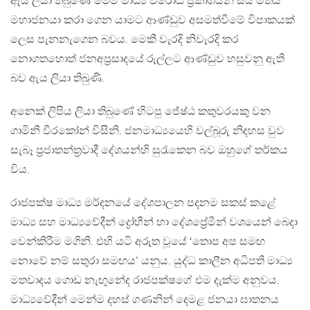
ඇය ලියා තිබුණේ මෙම මාධ්‍ය විරෝධී ප්‍රකාශයන් සිය මතය
මහාජනයා කරා ගෙන යාමට ආණ්ඩුව අසමත්වීමේ විපාකයක්
ලෙස පැනනැගෙන බවය. මෙකී වැරදි නිවැරදි කර
නොගතහොත් ජනඅප්‍රසාදයේ රුල්ලට ආණ්ඩුව හසුවනු ඇති
බව ඇය ලියා තිබුණි.
අනෙක් ලිපිය ලියා තිබුණේ හිටපු ජේෂ්ඨ කතුවරයකු වන
ගාමිනී වීරකෝන් විසිනි. ජනමාධ්‍යයෙහි වල්බූරු නිදහස වුව
සැබෑ ප්‍රජාතන්ත්‍රවාදී දේශයන්හි සුරැකෙන බව ඔහුගේ තර්කය
විය.
රාජපක්ෂ මාධ්‍ය මර්දනයේ දේශපාලන පදනම සකස් කළේ
මාධ්‍ය සහ මාධ්‍යවේදීන් ද්‍රෝහීන් හා දේශප්‍රේමීන් වශයෙන් බෙදා
වෙන්කිරීම මගිනි. එහි යටි අරුත වූයේ ‘තොප අප සමඟ
නොවේ නම් සතුරා සමඟය’ යනුය. යුද්ධ කාලීන අධිපති මාධ්‍ය
මතවාදය ගොඩ නැඟුනේද රාජපක්ෂගේ එම දැක්ම අනුවය.
මාධ්‍යවේදීන් මෙන්ම දහස් ගණනින් දෙමළ ජනයා ඝාතනය