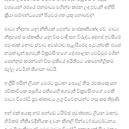
වශයෙන් රජයේ ජනමාධ්‍ය මගින්ම කරන ලද එවැනි අනිසි
ක්‍රියා සම්බන්ධයෙන් පියවර ගත යුතු නොවේද?
මාධ්‍ය නිදහස යනු නීතියක් මෙන්ම සංස්කෘතියක්ද වේ. මාධ්‍ය
නිදහසේ සංස්කෘතිය යනු විසංවාදී සහ විරුද්ධ අදහස් ඉවසීමේ
පමණක් නොව ඒවාට අවස්ථාව සැළසීමේද පැවැත්මකි. එසේ
නමුත් දැන් අගමැති වික්‍රමසිංහගේ දේශපාලන වෙඩිමුර මගින්
පෙන්නුම් කරන්නේ විසංමුතියේ අයිතියට කෙනෙහිළිකම්
එල්ල වෙමින් තිබෙන බවයි.
ඉංග්‍රීසි බසින් ලියන මෙරට ප්‍රධාන පෙළේ තීරු රචකයකු සහ
රචිකාවියක පසුගිය සතියෙහි අගමැති වික්‍රමසිංහගේ මෙකී
මාධ්‍ය විරෝධී ප්‍රවණතාවය උග්‍ර විවේනයන්ට හසු කර තිබුණි.
ඉන් එක් අයකු නම් සන්ඩේ ටයිම්ස් පුවත්පතට ලියන මානව
හිමිකම් නීතිවේදිනියක ද වන කිශාලි පින්ටෝ ජයවර්ධනය.