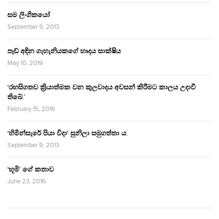
සම ලිංගිකයෝ
September 9, 2013
පෑඩ් අඳින ගැහැනියකගේ හෘදය සාක්ෂිය
May 10, 2019
‘රහසිගතව ක්‍රියාත්මක වන කුලවාදය අවසන් කිරීමට කාලය උදාවී
තිබේ.’
February 15, 2016
‘හිමින්සැරේ පියා විදා‘ සුනිලා සමුගත්තා ය.
September 9, 2013
‘භූමි’ ගේ කතාව
June 23, 2016