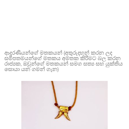
ආදරණීයන්ගේ මතකයන් (අතුරුදහන් කරන ලද
සමීපතමයන්ගේ මතකය අමතක කිරීමට බල කරන
රාජ්‍යක, ඔවුන්ගේ මතකයන් සමග සත්‍ය සහ යුක්තිය
සොයා යන ගමන් ගැන)