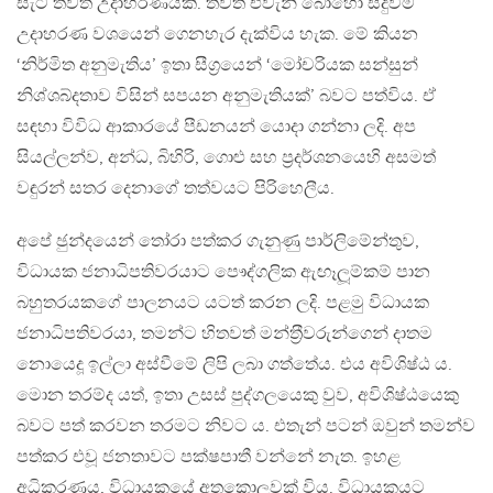
සැටි තවත් උදාහරණයකි. තවත් එවැනි බොහෝ සිදුවීම
උදාහරණ වශයෙන් ගෙනහැර දැක්විය හැක. මේ කියන
‘නිර්මිත අනුමැතිය’ ඉතා සීග‍්‍රයෙන් ‘මෝචරියක සන්සුන්
නිශ්ශබ්දතාව විසින් සපයන අනුමැතියක්’ බවට පත්විය. ඒ
සඳහා විවිධ ආකාරයේ පීඩනයන් යොදා ගන්නා ලදි. අප
සියල්ලන්ව, අන්ධ, බිහිරි, ගොළු සහ ප‍්‍රදර්ශනයෙහි අසමත්
වඳුරන් සතර දෙනාගේ තත්වයට පිරිහෙලීය.
අපේ ඡුන්දයෙන් තෝරා පත්කර ගැනුණු පාර්ලිමේන්තුව,
විධායක ජනාධිපතිවරයාට පෞද්ගලික ඇඟෑලූම්කම් පාන
බහුතරයකගේ පාලනයට යටත් කරන ලදි. පළමු විධායක
ජනාධිපතිවරයා, තමන්ට හිතවත් මන්ත‍්‍රීවරුන්ගෙන් දාතම
නොයෙදූ ඉල්ලා අස්වීමේ ලිපි ලබා ගත්තේය. එය අවිශිෂ්ඨ ය.
මොන තරම්ද යත්, ඉතා උසස් පුද්ගලයෙකු වුව, අවිශිෂ්ඨයෙකු
බවට පත් කරවන තරමට නිවට ය. එතැන් පටන් ඔවුන් තමන්ව
පත්කර එවූ ජනතාවට පක්ෂපාතී වන්නේ නැත. ඉහළ
අධිකරණය, විධායකයේ අතකොලූවක් විය. විධායකයට