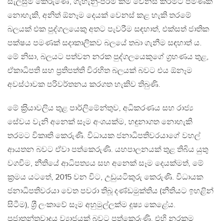
සැලසුම් කෙරුණේ, ගැහැනු-පිරිමි කම වෙනස් කිරීමට පමණක්
නොහැකි, අනිත් ඕනෑම දෙයක් වෙනස් කළ හැකි තරමේ
බලයක් එක පුද්ගලයෙකු අතට පැවරීම සඳහාත්, එක්සත් ජාතික
පක්ෂය පමණක් සදාකාලිකව බලයේ තබා ගැනීම සඳහාත් ය.
මේ නිසා, බලයට පත්වන නරක පුද්ගලයෙකුගේ ග‍්‍රහණය තුළ,
ඒකාධිපති සහ ප‍්‍රතිපත්ති විරහිත බලයක් බවට එය ඕනෑම
අවස්ථාවක පරිවර්තනය කරගත හැකිව තිබුණි.
මේ ක‍්‍රියාවලිය තුළ පාර්ලිමේන්තුව, අධිකරණය සහ රාජ්‍ය
සේවය වැනි අනෙක් සෑම අංශයක්ම, හඳුනාගත නොහැකි
තරමට විකෘති කෙරුණි. විධායක ජනාධිපතිවරයාගේ වහල්
ආයතන බවට ඒවා පත්කෙරුණි. යහපාලනයක් තුළ තිබිය යුතු
වගවීම, නීතියේ ආධිපත්‍යය සහ අනෙක් සෑම දෙයක්මත්, මේ
ක‍්‍රමය යටතේ, 2015 වන විට, උඩුයටිකුරු කෙරුණි. විධායක
ජනාධිපතිවරයා වෙත පවරා තිබූ දණ්ඩමුක්තිය (නීතියට ඉහළින්
සිටීම), ශ‍්‍රී ලංකාවේ සෑම අහුමුල්ලක්ම දූෂ්‍ය කෙළේය.
ප‍්‍රජාතන්ත‍්‍රවාදය ව්‍යාජයක් බවට පත්කෙරුණි. එහි නරකම