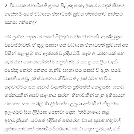
2. විධායක ජනාධිපති ක‍්‍රමය පිළිබඳ සංකල්පයේ වරදක් තිබේද,
නැත්නම් අපේ විධායක ජනාධිපති ක‍්‍රමය හිතාමතාව නරකට
සකසා ගත්තේද?
මේ ප‍්‍රශ්න දෙකටම මගේ පිළිතුර වන්නේ එකකි. ආණ්ඩුක‍්‍රම
ව්‍යවස්ථාවත්, ඒ තුළ සකසා ගත් විධායක ජනාධිපති ක‍්‍රමයත් අප
විසින් සැලසුම් කර ඇත්තේ වැරදියටයි. සෑම ආයතනයක් සහ
සෑම ජන කොටසක්මත් වහලූන් බවට පහළ හෙලිය හැකි
රජෙකු තෝරා පත්කර ගැනීම සඳහා එය සකස් වී ඇත. එයම,
රාජකීය පවුලක් ස්ථාපනය කිරීමටත් උපස්ථම්භක විය.
සදාචාරමය සහ ආචාර විද්‍යාත්මක ප‍්‍රතිපත්ති කෙළසන, යකඩ
හස්තයකින් අපව පාලනය කරන, හිනාවකින් කැත අභිප‍්‍රායන්
වසංගන සහ වෝල්ටර් ලිප්මන්ව උපුටා දක්වමින් නිලන්ත
ඉලංගමුව සිය ලිපියක පෙන්වා දෙන, ‘නිර්මාණය කළ
අනුමැතියක්’ යටතේ ඉදිරිපත් කෙරෙන ව්‍යාජ ප‍්‍රජාතන්ත‍්‍රවාදී
සුජාත භාවයක් ජනාධිපතිවරයාට පවරා දෙන ක‍්‍රමයක්, එහි