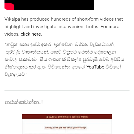
Vikalpa has produced hundreds of short-form videos that
highlight and investigate inconvenient truths. For more
videos,
click here
.
"කටුක සත්‍ය ඉස්මතුකර දැක්වෙන වාර්තා වැඩසටහන්,
පුරවැසි වෘතාන්තයන්, කෙටි චිත්‍රපට මෙන්ම දේශපාලන
සංවාද, සාකච්ඡා, සිය ගණනක් විකල්ප පුරවැසි වෙබ් අඩවිය
නිශ්පාදනය කර ඇත. පිවිසෙන්න අපගේ
YouTube
වීඩියෝ
චැනලයට."
ආරක්ෂාවන්න..!