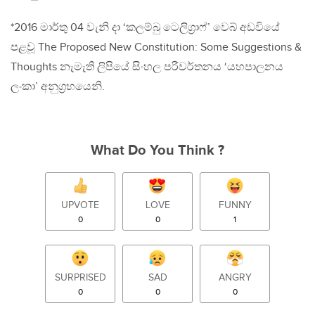
*2016 මාර්තු 04 වැනි දා ‘කලම්බු ටෙලිග‍්‍රාෆ්’ වෙබ් අඩවියේ
පළවූ The Proposed New Constitution: Some Suggestions &
Thoughts නැමැති ලිපියේ සිංහල පරිවර්තනය ‘යහපාලනය
ලංකා’ අනුග‍්‍රහයෙනි.
What Do You Think ?
UPVOTE
LOVE
FUNNY
0
0
1
SURPRISED
SAD
ANGRY
0
0
0