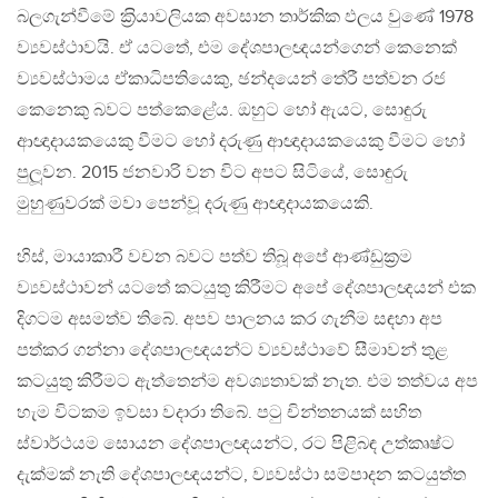
බලගැන්වීමේ ක‍්‍රියාවලියක අවසාන තාර්කික ඵලය වුණේ 1978
ව්‍යවස්ථාවයි. ඒ යටතේ, එම දේශපාලඥයන්ගෙන් කෙනෙක්
ව්‍යවස්ථාමය ඒකාධිපතියෙකු, ඡන්දයෙන් තේරී පත්වන රජ
කෙනෙකු බවට පත්කෙළේය. ඔහුට හෝ ඇයට, සොඳුරු
ආඥාදායකයෙකු වීමට හෝ දරුණු ආඥාදායකයෙකු වීමට හෝ
පුලූවන. 2015 ජනවාරි වන විට අපට සිටියේ, සොඳුරු
මුහුණුවරක් මවා පෙන්වූ දරුණු ආඥාදායකයෙකි.
හිස්, මායාකාරී වචන බවට පත්ව තිබූ අපේ ආණ්ඩුක‍්‍රම
ව්‍යවස්ථාවන් යටතේ කටයුතු කිරීමට අපේ දේශපාලඥයන් එක
දිගටම අසමත්ව තිබේ. අපව පාලනය කර ගැනීම සඳහා අප
පත්කර ගන්නා දේශපාලඥයන්ට ව්‍යවස්ථාවේ සීමාවන් තුළ
කටයුතු කිරීමට ඇත්තෙන්ම අවශ්‍යතාවක් නැත. එම තත්වය අප
හැම විටකම ඉවසා වදාරා තිබේ. පටු චින්තනයක් සහිත
ස්වාර්ථයම සොයන දේශපාලඥයන්ට, රට පිළිබඳ උත්කෘෂ්ට
දැක්මක් නැති දේශපාලඥයන්ට, ව්‍යවස්ථා සම්පාදන කටයුත්ත