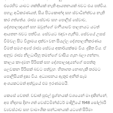
එරෙහිව යාමට ශක්තියක් නැති ආයතනයක් බවට එය පත්විය.
පහළ අධිකරණයත්, සිය පිටකොන්ද සහ ස්වාධීන්ත්වය නැති
කර ගත්තේය. රාජ්‍ය සේවාව සහ පොලිස් සේවාව,
දේශපාලඥයන් සහ ඔවුන්ගේ මාෆියාවේ පාලනයට යටත්
ආයතන බවට පත්විය. සේවයට බඳවා ගැනීම්, සේවයේ උසස්
වීම්වල සිට විශ‍්‍රාමය දක්වා වන සියල්ල දේශපාලනීකරණය
වීමත් සමග අපේ රාජ්‍ය සේවය අකාර්යක්ෂම විය. දූෂිත විය. ඒ
අනුව රාජ්‍ය නිලධාරීහූ තමන්ගේ වාසිය ගැන බලා ගන්නා,
කාලය කා දමන පිරිසක් සහ දේශපාලඥයන්ගේ සපත්තු
ලෙවකන පිරිසක් බවට පත්වූහ. හිතාගත නොහැකි තරමට
පොලීසියත් දූෂ්‍ය විය. අධ්‍යාපනය ඇතුළු අනිත් සෑම
අංශයකටමත් අත්වූයේ එම ඉරණමමයි.
කෙසේ වෙතත්. වඩාත් පුළුල් ප‍්‍රශ්නයක් වශයෙන් මා දකින්නේ,
අප නිදහස දිනා ගත් වෙස්ට්මින්ස්ටර් මාදිලියේ 1948 සෝල්බරි
ව්‍යවස්ථාව සහ වාමාංශික සන්ධානයක් යටතේ සිරිමා