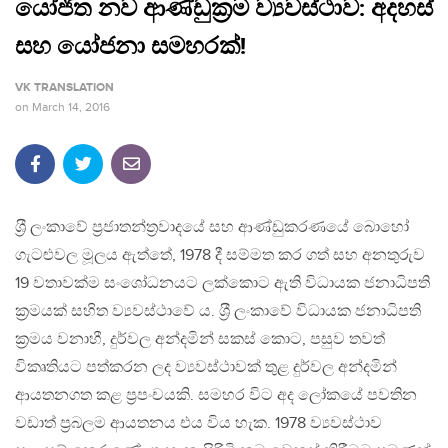
යෝජිත නව ආණ්ඩුක‍්‍රම ව්‍යවස්ථාව: අදහස්
සහ යෝජනා සමහරක්!
VK TRANSLATION
on
March 14, 2016
ශ‍්‍රී ලංකාවේ ප‍්‍රජාතන්ත‍්‍රවාදයේ සහ ආණ්ඩුකරණයේ බොහෝ
ගැටළුවල මූලය ඇත්තේ, 1978 දී සම්මත කර ගත් සහ අනතුරුව
19 වතාවක්ම සංශෝධනයට ලක්කොට ඇති විධායක ජනාධිපති
ක‍්‍රමයක් සහිත ව්‍යවස්ථාවේ ය. ශ‍්‍රී ලංකාවේ විධායක ජනාධිපති
ක‍්‍රමය වනාහී, දුර්වල අන්දමින් සකස් කොට, පසුව තවත්
විකෘතියට පත්කරන ලද ව්‍යවස්ථාවක් තුළ දුර්වල අන්දමින්
ආයතනගත කළ ප‍්‍රපංචයකි. සමහර විට අද ලෝකයේ පවතින
වඩාත් ප‍්‍රබලම ආයතනය එය විය හැක. 1978 ව්‍යවස්ථාව