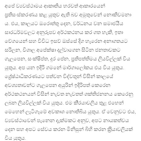
අපේ ව්‍යවස්ථාමය ආකෘතිය හරවත් ආකාරයෙන්
ප‍්‍රතිසංස්කරණය කළ යුතුව ඇති බව අමුතුවෙන් නොකිවමනා
ය. එය, කාලයට ඔරොත්තු දෙන, වර්ධනය වන සමාජයීය
සාරධර්මවලට අනුරූපව අර්ථකථනය කර ගත හැකි, ඉතා
වේගයෙන් සහ විවිධ ඉසව් ඔස්සේ දිග හැරෙන අනාගතයට
සරිලන, විශාල අපේක්ෂා දල්වාගෙන සිටින ජනතාවකට
ගැලපෙන, සංක්ෂිප්ත, දුර පේන, ප‍්‍රතිපත්තිමය ලියවිල්ලක් විය
යුතුය. අප යන ඉදිරි ගමනේ මාර්ගාලෝකය එය විය යුතුය.
ශ්‍රේෂ්ඨාධිකරණයට පත්වන විද්වතුන් විසින් කාලයේ
අවශ්‍යතාවන්ට ගැලපෙන අයුරින් ඉදිරිපත් කෙරෙන
අර්ථකථනයන් විසින් නැවත නැවතත් ශක්තිජනනය කෙරෙනු
ලබන ලියවිල්ලක් විය යුතුය. එම කි‍්‍රයාවලිය තුළ එහෙන්
මෙහෙන් ලෑටිගෑමේ අවකාශ නොතිබිය යුතුය. ඒ වෙනුවට එය,
ව්‍යවස්ථාවෙන් පැනෙන දැක්මකට අනුව, අපට නායකත්වය
දෙන සහ අපට සේවය කරන මිනිසුන් බිහි කරන ක‍්‍රියාවලියක්
විය යුතුය.