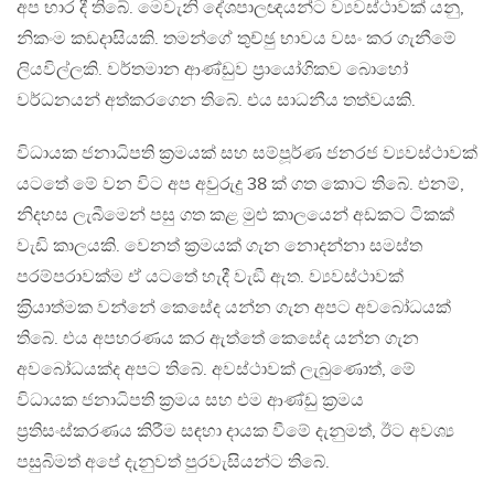
අප භාර දී තිබේ. මෙවැනි දේශපාලඥයන්ට ව්‍යවස්ථාවක් යනු,
නිකංම කඩදාසියකි. තමන්ගේ තුච්ඡු භාවය වසං කර ගැනීමේ
ලියවිල්ලකි. වර්තමාන ආණ්ඩුව ප‍්‍රායෝගිකව බොහෝ
වර්ධනයන් අත්කරගෙන තිබේ. එය සාධනීය තත්වයකි.
විධායක ජනාධිපති ක‍්‍රමයක් සහ සම්පූර්ණ ජනරජ ව්‍යවස්ථාවක්
යටතේ මේ වන විට අප අවුරුදු 38 ක් ගත කොට තිබේ. එනම්,
නිදහස ලැබීමෙන් පසු ගත කළ මුළු කාලයෙන් අඩකට ටිකක්
වැඩි කාලයකි. වෙනත් ක‍්‍රමයක් ගැන නොදන්නා සමස්ත
පරම්පරාවක්ම ඒ යටතේ හැදී වැඞී ඇත. ව්‍යවස්ථාවක්
ක‍්‍රියාත්මක වන්නේ කෙසේද යන්න ගැන අපට අවබෝධයක්
තිබේ. එය අපහරණය කර ඇත්තේ කෙසේද යන්න ගැන
අවබෝධයක්ද අපට තිබේ. අවස්ථාවක් ලැබුණොත්, මේ
විධායක ජනාධිපති ක‍්‍රමය සහ එම ආණ්ඩු ක‍්‍රමය
ප‍්‍රතිසංස්කරණය කිරීම සඳහා දායක වීමේ දැනුමත්, ඊට අවශ්‍ය
පසුබිමත් අපේ දැනුවත් පුරවැසියන්ට තිබේ.