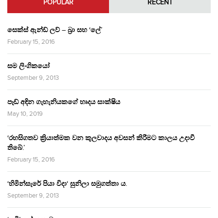
POPULAR
RECENT
සෙක්ස් ඇන්ඩ් ලව් – බ්‍රා සහ ‘ලේ’
February 15, 2016
සම ලිංගිකයෝ
September 9, 2013
පෑඩ් අඳින ගැහැනියකගේ හෘදය සාක්ෂිය
May 10, 2019
‘රහසිගතව ක්‍රියාත්මක වන කුලවාදය අවසන් කිරීමට කාලය උදාවී
තිබේ.’
February 15, 2016
‘හිමින්සැරේ පියා විදා‘ සුනිලා සමුගත්තා ය.
September 9, 2013