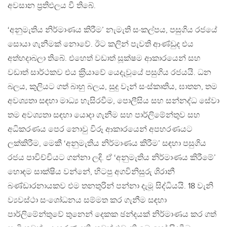
අවසාන ප‍්‍රතිඵලය වී තිබේ.
‘අනුමැතිය නිර්මාණය කිරීම’ නැමැති සංකල්පය, පසුගිය රජයේ
සොයා ගැනීමක් නොවේ. ඊට කලින් පැවති ආණ්ඩුද එය
අත්හදාබලා තිබේ. එහෙත් වඩාත් සූක්ෂම ආකාරයෙන් සහ
වඩාත් සාර්ථකව එය ක‍්‍රියාවේ යෙදැවූයේ පසුගිය රජයයි. ධන
බලය, කුලියට ගත් බාහු බලය, සුදු වෑන් සංස්කෘතිය, ඝාතන, තම
අවශ්‍යතා සඳහා මාධ්‍ය හැසිරවීම, පොලීසිය සහ සන්නද්ධ සේවා
තම අවශ්‍යතා සඳහා යොදා ගැනීම සහ පාර්ලිමේන්තුව සහ
අධිකරණය පෙර නොවු විරූ ආකාරයෙන් අපහරණයට
ලක්කිරීම, මෙකී ‘අනුමැතිය නිර්මාණය කිරීම’ සඳහා පසුගිය
රජය පාවිච්චියට ගන්නා ලදි. ඒ ‘අනුමැතිය නිර්මාණය කිරීමේ’
හොඳම සාක්ෂිය වන්නේ, හිටපු අගවිනිසුරු ශිරානී
බණ්ඩාරනායකව එම තනතුරින් පන්නා දැමූ සිද්ධියයි. 18 වැනි
ව්‍යවස්ථා සංශෝධනය සම්මත කර ගැනීම සඳහා
පාර්ලිමේන්තුවේ තුනෙන් දෙකක ඡන්දයක් නිර්මාණය කර ගත්