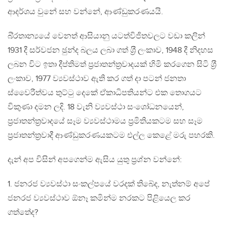
ආදර්ශය වුනේ සහ වන්නේ, ආණ්ඩුකරණයයි.
බි‍්‍රතාන්‍යයේ වෙනත් ආසියානු යටත්විජිතවලට වඩා කලින්
1931 දී සර්වජන ඡුන්ද බලය ලබා ගත් ශ‍්‍රී ලංකාව, 1948 දී නිදහස
ලබන විට ඉතා දීප්තිමත් ප‍්‍රජාතන්ත‍්‍රවාදයක් හිමි කරගෙන සිටි ශ‍්‍රී
ලංකාව, 1977 ව්‍යවස්ථාව ඇති කර ගත් දා පටන් ජනතා
ස්වෛරීත්වය තුට්ටු දෙකේ ඒකාධිපතියන්ට එක තොගයට
විකුණා දමන ලදි. 18 වැනි ව්‍යවස්ථා සංශෝධනයෙන්,
ප‍්‍රජාතන්ත‍්‍රවාදයේ සෑම ව්‍යවස්ථාමය ප‍්‍රමිතියකටම සහ සෑම
ප‍්‍රජාතන්ත‍්‍රවාදී ආණ්ඩුකරණයකටම එල්ල කෙළේ මරු පහරකි.
දැන් අප විසින් අපගෙන්ම ඇසිය යුතු ප‍්‍රශ්න වන්නේ:
1. ජනරජ ව්‍යවස්ථා සංකල්පයේ වරදක් තිබේද, නැත්නම් අපේ
ජනරජ ව්‍යවස්ථාව ඕනෑ කමින්ම නරකට පිළියෙල කර
ගත්තේද?