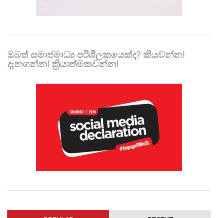
ඔබත් සමාජමාධ්‍ය පරිශීලකයෙක්ද? කියවන්න!
දැනගන්න! ක්‍රියාත්මකවන්න!