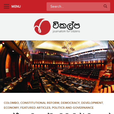
S
Search
MENU
k
for:
i
p
t
o
m
a
i
n
c
o
n
t
e
n
COLOMBO
,
CONSTITUTIONAL REFORM
,
DEMOCRACY
,
DEVELOPMENT,
t
ECONOMY
,
FEATURED ARTICLES
,
POLITICS AND GOVERNANCE