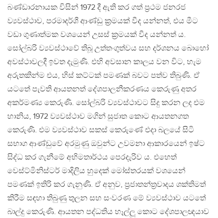
බණ්ඩාරනායක විසින් 1972 දී ඇති කර ගත් ප‍්‍රථම ජනරජ
ව්‍යවස්ථාව, පරමාදර්ශී ආණ්ඩු ක‍්‍රමයක් වීද යන්නත්, එය මීට
වඩා ගුණාත්මක වශයෙන් උසස් ක‍්‍රමයක් වීද යන්නත් ය.
සෝල්බරි ව්‍යවස්ථාවේ තිබූ උත්තංගුත්වය සහ දර්ශනය බොහෝ
අවස්ථාවලදී ඉවත දැමුණි. එහි අවසාන කාලය වන විට, හැම
අරුතකින්ම එය, හිස් කට්ටක් පමණක් බවට පත්ව තිබුණි. ඒ
යටතේ පැවති ආයතනත් දේශපාලනීකරණය කෙරුණු අතර
අකර්මණ්‍ය කෙරුණි. සෝල්බරි ව්‍යවස්ථාවට සිදු කරන ලද එම
හානිය, 1972 ව්‍යවස්ථාව මගින් සුජාත කොට ආයතනගත
කෙරුණි. එම ව්‍යවස්ථාව සකස් කෙරුණේ එදා බලයේ සිටි
සභාග ආණ්ඩුවේ අරමුණු ඔවුන්ට උවමනා ආකාරයෙන් ඉෂ්ට
සිද්ධ කර ගැනීමේ අභිමතාර්ථය පෙරදැරිව ය. එහෙත්
වෙස්ට්මිනිස්ටර් මාදිලිය හුදෙක් මෝස්තරයක් වශයෙන්
පමණක් ඉතිරි කර ගැනුණි. ඒ අනුව, ප‍්‍රජාතන්ත‍්‍රවාදය ශක්තිමත්
කිරීම සඳහා තිබුණු තුලන සහ සංවරණ මේ ව්‍යවස්ථාව යටතේ
බාල්දු කෙරුණි. ආයතන පද්ධතිය හෑල්ලූ කොට දේශපාලඥයාව