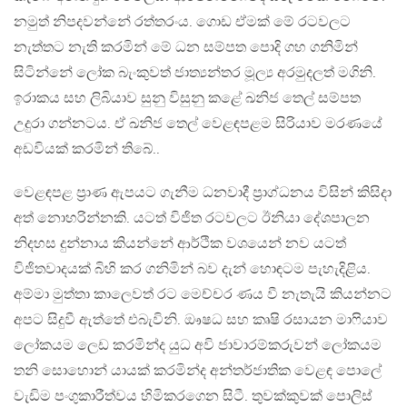
නමුත් නිපදවන්නේ රත්තරංය. ගොඩ ඒමක් මේ රටවලට
නැත්තට නැති කරමින් මේ ධන සම්පත පොදි ගහ ගනිමින්
සිටින්නේ ලෝක බැංකුවත් ජාත්‍යන්තර මූල්‍ය අරමුදලත් මගිනි.
ඉරාකය සහ ලිබියාව සුනු විසුනු කළේ ඛනිජ තෙල් සම්පත
උදුරා ගන්නටය. ඒ ඛනිජ තෙල් වෙළඳපළම සිරියාව මරණයේ
අඩවියක් කරමින් තිබේ..
වෙළඳපළ ප්‍රාණ ඇපයට ගැනීම ධනවාදී ප්‍රාග්ධනය විසින් කිසිදා
අත් නොහරින්නකි. යටත් විජිත රටවලට ඊනියා දේශපාලන
නිදහස දුන්නාය කියන්නේ ආර්ථික වශයෙන් නව යටත්
විජිතවාදයක් බිහි කර ගනිමින් බව දැන් හොඳටම පැහැදිළිය.
අම්මා මුත්තා කාලෙවත් රට මෙච්චර ණය වී නැතැයි කියන්නට
අපට සිදුවී ඇත්තේ එබැවිනි. ඖෂධ සහ කෘෂි රසායන මා‍ෆියාව
ලෝකයම ලෙඩ කරමින්ද යුධ අවි ජාවාරම්කරුවන් ලෝකයම
තනි සොහොන් යායක් කරමින්ද අන්තර්ජාතික වෙළඳ පොලේ
වැඩිම පංගුකාරීත්වය හිමිකරගෙන සිටී. තුවක්කුවක් පොලිස්