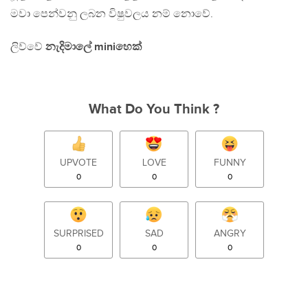
මවා පෙන්වනු ලබන විෂුවලය නම් නොවේ.
ලිව්වේ
නැදිමාලේ miniහෙක්
What Do You Think ?
UPVOTE
LOVE
FUNNY
0
0
0
SURPRISED
SAD
ANGRY
0
0
0