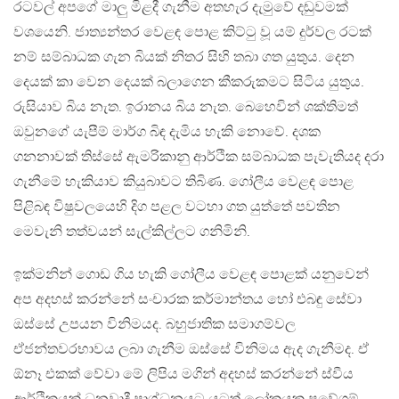
රටවල් අපගේ මාලු මිළදී ගැනීම අතහැර දැමුවේ දඬුවමක්
වශයෙනි. ජාත්‍යන්තර වෙළඳ පොළ කිට්‍ටු වූ යම් දුර්වල රටක්
නම් සම්බාධක ගැන බියක් නිතර සිහි තබා ගත යුතුය. දෙන
දෙයක් කා වෙන දෙයක් බලාගෙන කීකරුකමට සිටිය යුතුය.
රුසියාව බිය නැත. ඉරානය බිය නැත. බෙහෙවින් ශක්තිමත්
ඔවුනගේ යැපීම් මාර්ග බිඳ දැමිය හැකි නොවේ. දශක
ගනනාවක් තිස්සේ ඇමරිකානු ආර්ථික සම්බාධක පැවැතියද දරා
ගැනීමේ හැකියාව කියුබාවට තිබිණ. ගෝලීය වෙළඳ පොළ
පිළිබඳ විෂුවලයෙහි දිග පළල වටහා ගත යුත්තේ පවතින
මෙවැනි තත්වයන් සැල්කිල්ලට ගනිමිනි.
ඉක්මනින් ගොඩ ගිය හැකි ගෝලීය වෙළඳ පොළක් යනුවෙන්
අප අදහස් කරන්නේ සංචාරක කර්මාන්තය හෝ එබඳු සේවා
ඔස්සේ උපයන විනිමයද. බහුජාතික සමාගම්වල
ඒජන්තවරභාවය ලබා ගැනීම ඔස්සේ විනිමය ඇද ගැනීමද. ඒ
ඕනෑ එකක් වේවා මේ ලිපිය මගින් අදහස් කරන්නේ ස්වීය