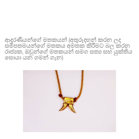
ආදරණීයන්ගේ මතකයන් (අතුරුදහන් කරන ලද
සමීපතමයන්ගේ මතකය අමතක කිරීමට බල කරන
රාජ්‍යක, ඔවුන්ගේ මතකයන් සමග සත්‍ය සහ යුක්තිය
සොයා යන ගමන් ගැන)