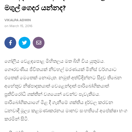
මගුල් ගෙදර යන්නද?
VIKALPA ADMIN
on
March 15, 2016
ගෝලීය වෙළඳපොළ මිහිතලය මත බිහි විය යුතුමය.
ගෞරවණීය ජීවිතයක් නිවහල් මරණයක් මිනිස් වර්ගයාට
එතෙක් මෙතෙක් නොමැත. නමුත් අත්විඳින්නට සිදුව තිබෙන
අහේතුව නිෂ්පාදකයාත් වෙළෙන්දාත් පාරිබෝගිකයාත්
ප්‍රතිවිරෝධී ශක්තීන් වශයෙන් වෙන්ව පැවැතීමය.
පාරිබෝගිකයාගේ මිළ දී ගැනීමේ ශක්තිය දුර්වල කරවන
ධනවාදී මූල්‍ය කළමණාකරනය මානව සංහතියේ අපේක්ෂා භංග
කරමින් සිටී.