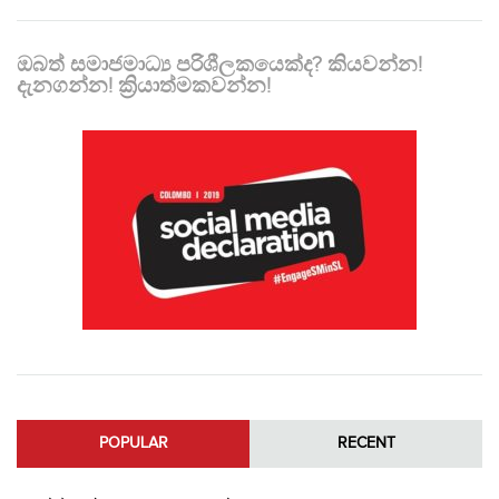
ඔබත් සමාජමාධ්‍ය පරිශීලකයෙක්ද? කියවන්න!
දැනගන්න! ක්‍රියාත්මකවන්න!
POPULAR
RECENT