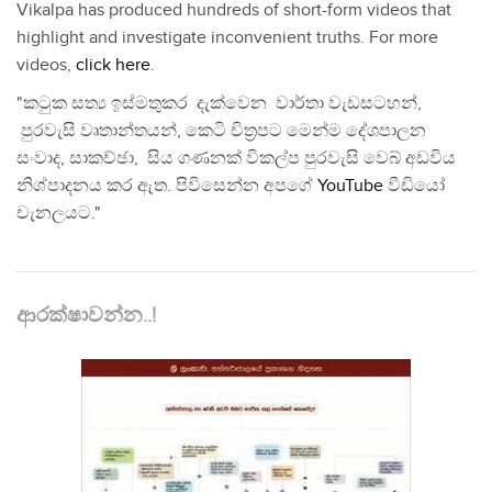
Vikalpa has produced hundreds of short-form videos that
highlight and investigate inconvenient truths. For more
videos,
click here
.
"කටුක සත්‍ය ඉස්මතුකර දැක්වෙන වාර්තා වැඩසටහන්,
පුරවැසි වෘතාන්තයන්, කෙටි චිත්‍රපට මෙන්ම දේශපාලන
සංවාද, සාකච්ඡා, සිය ගණනක් විකල්ප පුරවැසි වෙබ් අඩවිය
නිශ්පාදනය කර ඇත. පිවිසෙන්න අපගේ
YouTube
වීඩියෝ
චැනලයට."
ආරක්ෂාවන්න..!