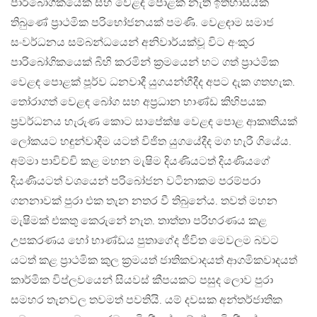
පාරිබෝගිකයෙක් සහ වෙළඳ පොළක් නැති ඉතිහාසයක
තිබුණේ ප්‍රාථමික පරිභෝජනයක් පමණි. වෙළඳාම සමාජ
සංවර්ධනය සම්බන්ධයෙන් අනිවාර්යක්වූ විට අංකුර
පාරිබෝගිකයෙක් බිහි කරමින් ක්‍රමයෙන් හට ගත් ප්‍රාථමික
වෙළඳ පොළක් පූර්ව ධනවාදී යුගයන්හීදීද අපට දැක ගතහැක.
‍තෝරාගත් වෙළඳ බෝග සහ අප්‍රධාන භාණ්ඩ කිහිපයක
ප්‍රවර්ධනය හැරුණ කොට සාපේක්ෂ වෙළඳ පොළ ආකෘතියක්
ලෝකයට හඳුන්වාදීම යටත් විජිත යුගයේදීද මග හැරී ගියේය.
අම්මා පාවිච්චි කළ මහන මැෂිම දියණියටත් දියණියගේ
දියණියටත් වශයෙන් පරිබෝජන වටිනාකම පරම්පරා
ගනනාවක් පුරා එක තැන නතර වී තිබුනේය. තවත් මහන
මැෂිමක් එකතු කෙරුනේ නැත. තාත්තා පරිහරණය කළ
උපකරණය හෝ භාණ්ඩය පුතාගේද ජීවිත මෙවලම බවට
යටත් කළ ප්‍රාථමික කුල ක්‍රමයත් ජාතිකවාදයත් ආගමිකවාදයත්
කාර්මික විප්ලවයෙන් සියවස් කීපයකට පසුද ලොව පුරා
සමහර තැනවල තවමත් පවතියි. යම් දවසක අන්තර්ජාතික