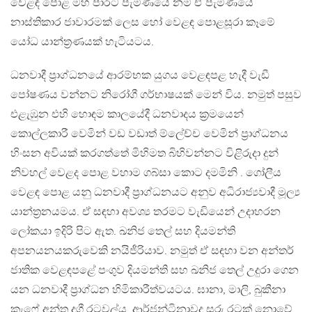
වෙළඳ පොළ මහ පාරට පැමිණියේ නම් ඒ පැමිණියේ
නාස්තිකාර ජාවාරමක් ලෙස හෝ වෙළඳ පොළසූරා කෑමේ
යෝධ යාන්ත්‍රණයක් හැටියටය.
ධනවාදී ප්‍රාග්ධනයේ ආරම්භක යුගය වෙළඳපළ හැදී වැඩී
පෝෂණය වන්නට නිරෝගී ගර්භාෂයක් මෙන් විය. නමුත් පසුව
එළැඹුන එහි හොඳම කාලයේදී ධනවාදය ක්‍රමයෙන්
කොල්ලකාරී වෙමින් වඩ වඩාත් ම්ලේච්ච වෙමින් ප්‍රාග්ධනය
හිංසන අවියක් කරගත්තේ මිහිමත බිහිවන්නට විළිරුදා දුන්
නිවහල් වෙළද පොළ වහාම ගබ්සා කොට දමමිනි . ගෝලීය
වෙළඳ පොළ යනු ධනවාදී ප්‍රාග්ධනයට අනුව අධිරාජ්‍යවාදී මූල්‍ය
යාන්ත්‍රනයමය. ඒ සඳහා අවශ්‍ය තරමට වැඩියෙන් උදාහරන
ලෝකයා ඉදිරි පිට ඇත. ඛනිජ තෙල් සහ දියමන්ති
අපනයනයකරුවෙකි නයිජීරියාව. නමුත් ඒ සඳහා වන අන්තර්
ජාතික වෙළඳපළේ පංගුව දියමන්ති සහ ඛනිජ තෙල් උදුරා ගෙන
යන ධනවාදී ප්‍රාග්ධන හිමිකාරීත්වයටය. ඝානා, මාලි, බුකීනා
කැෆේ අන්ත දුගී රටවල්ය. ආර්ජන්ටිනාවද සරු රටක් නොවේ.