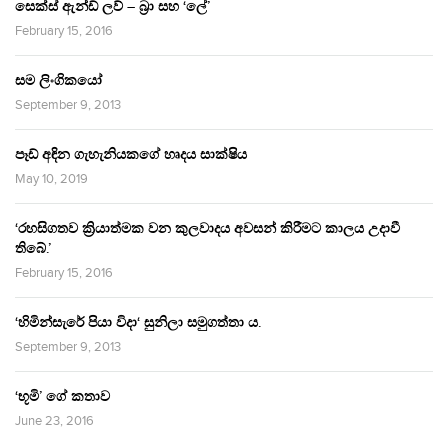
සෙක්ස් ඇන්ඩ් ලව් – බ්‍රා සහ ‘ලේ’
February 15, 2016
සම ලිංගිකයෝ
September 9, 2013
පෑඩ් අඳින ගැහැනියකගේ හෘදය සාක්ෂිය
May 10, 2019
‘රහසිගතව ක්‍රියාත්මක වන කුලවාදය අවසන් කිරීමට කාලය උදාවී
තිබේ.’
February 15, 2016
‘හිමින්සැරේ පියා විදා‘ සුනිලා සමුගත්තා ය.
September 9, 2013
‘භූමි’ ගේ කතාව
June 23, 2016