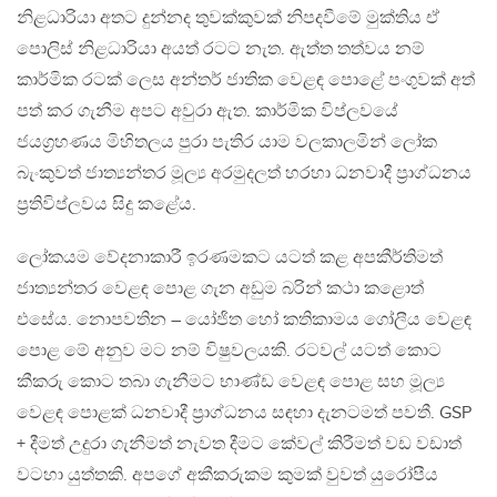
නිළධාරියා අතට දුන්නද තුවක්කුවක් නිපදවීමේ මුක්තිය ඒ
පොලිස් නිළධාරියා අයත් රටට නැත. ඇත්ත තත්වය නම්
කාර්මික රටක් ලෙස අන්තර් ජාතික වෙළඳ පොළේ පංගුවක් අත්
පත් කර ගැනීම අපට අවුරා ඇත. කාර්මික විප්ලවයේ
ජයග්‍රහණය මිහිතලය පුරා පැතිර යාම වලකාලමින් ලෝක
බැංකුවත් ජාත්‍යන්තර මූල්‍ය අරමුදලත් හරහා ධනවාදී ප්‍රාග්ධනය
ප්‍රතිවිප්ලවය සිදු කළේය.
ලෝකයම වේදනාකාරී ඉරණමකට යටත් කළ අපකීර්තිමත්
ජාත්‍යන්තර වෙළඳ පොළ ගැන අඩුම බරින් කථා කළොත්
එසේය. නොපවතින – යෝජිත හෝ කතිකාමය ගෝලීය වෙළඳ
පොළ මේ අනුව මට නම් විෂුවලයකි. රටවල් යටත් කොට
කීකරු කොට තබා ගැනීමට භාණ්ඩ වෙළඳ පොළ සහ මූල්‍ය
වෙළඳ පොළක් ධනවාදී ප්‍රාග්ධනය සඳහා දැනටමත් පවතී. GSP
+ දීමත් උදුරා ගැනීමත් නැවත දීමට කේවල් කිරීමත් වඩ වඩාත්
වටහා යුත්තකි. අපගේ අකීකරුකම කුමක් වුවත් යුරෝපීය