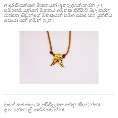
ආදරණීයන්ගේ මතකයන් (අතුරුදහන් කරන ලද
සමීපතමයන්ගේ මතකය අමතක කිරීමට බල කරන
රාජ්‍යක, ඔවුන්ගේ මතකයන් සමග සත්‍ය සහ යුක්තිය
සොයා යන ගමන් ගැන)
ඔබත් සමාජමාධ්‍ය පරිශීලකයෙක්ද? කියවන්න!
දැනගන්න! ක්‍රියාත්මකවන්න!