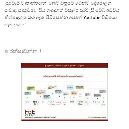
පුරවැසි වෘතාන්තයන්, කෙටි චිත්‍රපට මෙන්ම දේශපාලන
සංවාද, සාකච්ඡා, සිය ගණනක් විකල්ප පුරවැසි වෙබ් අඩවිය
නිශ්පාදනය කර ඇත. පිවිසෙන්න අපගේ
YouTube
වීඩියෝ
චැනලයට."
ආරක්ෂාවන්න..!