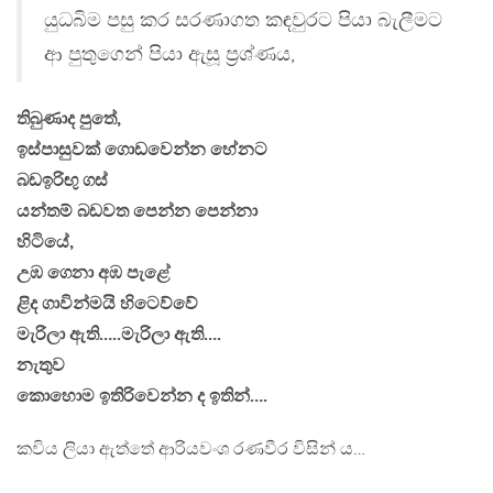
යුධබිම පසු කර සරණාගත කඳවුරට පියා බැලීමට
ආ පුතුගෙන් පියා ඇසූ ප්‍රශ්ණය,
තිබුණාද පුතේ,
ඉස්පාසුවක් ගොඩවෙන්න හේනට
බඩඉරිඟු ගස්
යන්තම් බඩවත පෙන්න පෙන්නා
හිටියේ,
උඹ ගෙනා අඹ පැළේ
ළිද ගාවින්මයි හිටෙව්වේ
මැරිලා ඇති…..මැරිලා ඇති….
නැතුව
කොහොම ඉතිරිවෙන්න ද ඉතින්….
කවිය ලියා ඇත්තේ ආරියවංශ රණවීර විසින් ය…