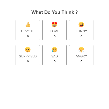
What Do You Think ?
UPVOTE
LOVE
FUNNY
0
0
0
SURPRISED
SAD
ANGRY
0
0
0