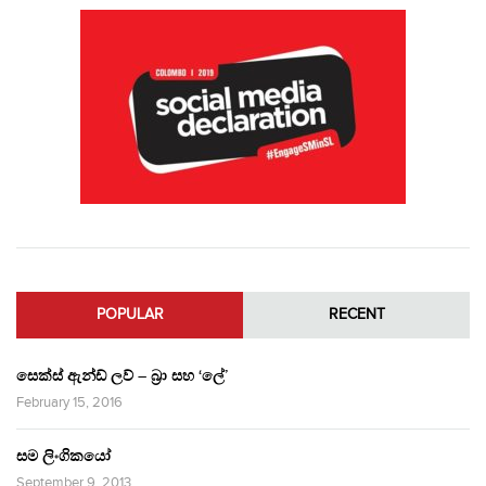
POPULAR
RECENT
සෙක්ස් ඇන්ඩ් ලව් – බ්‍රා සහ ‘ලේ’
February 15, 2016
සම ලිංගිකයෝ
September 9, 2013