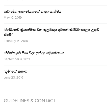
පෑඩ් අඳින ගැහැනියකගේ හෘදය සාක්ෂිය
May 10, 2019
‘රහසිගතව ක්‍රියාත්මක වන කුලවාදය අවසන් කිරීමට කාලය උදාවී
තිබේ.’
February 15, 2016
‘හිමින්සැරේ පියා විදා‘ සුනිලා සමුගත්තා ය.
September 9, 2013
‘භූමි’ ගේ කතාව
June 23, 2016
GUIDELINES & CONTACT