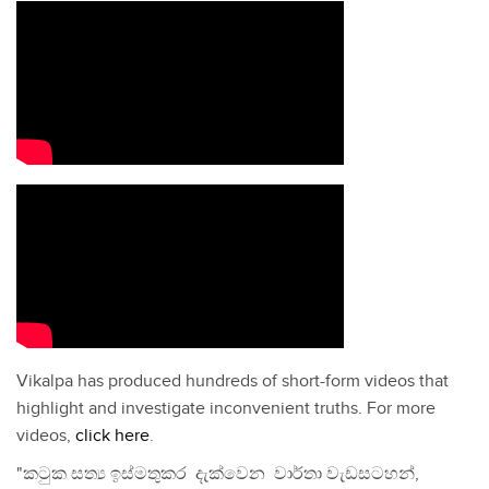
Vikalpa has produced hundreds of short-form videos that
highlight and investigate inconvenient truths. For more
videos,
click here
.
"කටුක සත්‍ය ඉස්මතුකර දැක්වෙන වාර්තා වැඩසටහන්,