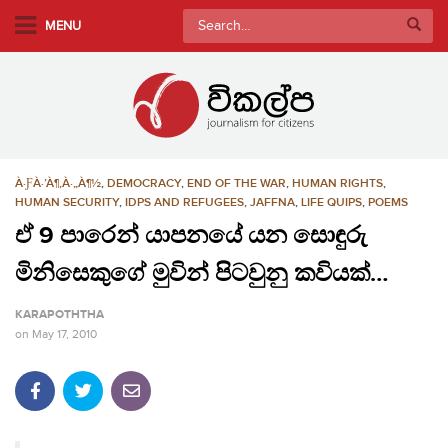
S
Search
MENU
k
for:
i
p
t
o
m
À·ƑÀ·’À¶‚À·„À¶½
,
DEMOCRACY
,
END OF THE WAR
,
HUMAN RIGHTS
,
a
HUMAN SECURITY
,
IDPS AND REFUGEES
,
JAFFNA
,
LIFE QUIPS
,
POEMS
i
ඒ 9 පාරෙන් යාපනයේ යන සොඳුරු
n
c
මිනිසෙකුගේ මුවින් පිටවුනු කවියක්…
o
n
KARAPOTHTHA
t
on
May 17, 2010
e
n
t